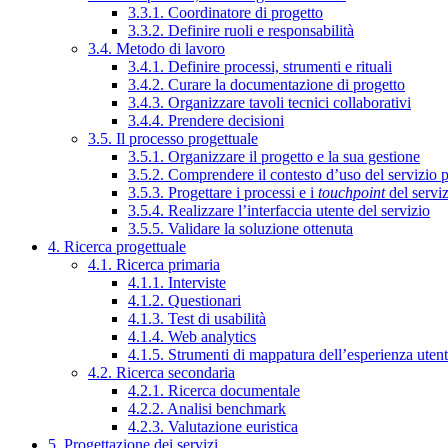
3.3.1. Coordinatore di progetto
3.3.2. Definire ruoli e responsabilità
3.4. Metodo di lavoro
3.4.1. Definire processi, strumenti e rituali
3.4.2. Curare la documentazione di progetto
3.4.3. Organizzare tavoli tecnici collaborativi
3.4.4. Prendere decisioni
3.5. Il processo progettuale
3.5.1. Organizzare il progetto e la sua gestione
3.5.2. Comprendere il contesto d’uso del servizio 
3.5.3. Progettare i processi e i
touchpoint
del servi
3.5.4. Realizzare l’interfaccia utente del servizio
3.5.5. Validare la soluzione ottenuta
4. Ricerca progettuale
4.1. Ricerca primaria
4.1.1. Interviste
4.1.2. Questionari
4.1.3. Test di usabilità
4.1.4. Web analytics
4.1.5. Strumenti di mappatura dell’esperienza uten
4.2. Ricerca secondaria
4.2.1. Ricerca documentale
4.2.2. Analisi benchmark
4.2.3. Valutazione euristica
5. Progettazione dei servizi