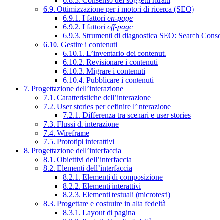
6.8.3. Consenso dei soggetti ritratti
6.9. Ottimizzazione per i motori di ricerca (SEO)
6.9.1. I fattori
on-page
6.9.2. I fattori
off-page
6.9.3. Strumenti di diagnostica SEO: Search Cons
6.10. Gestire i contenuti
6.10.1. L’inventario dei contenuti
6.10.2. Revisionare i contenuti
6.10.3. Migrare i contenuti
6.10.4. Pubblicare i contenuti
7. Progettazione dell’interazione
7.1. Caratteristiche dell’interazione
7.2. User stories per definire l’interazione
7.2.1. Differenza tra scenari e user stories
7.3. Flussi di interazione
7.4. Wireframe
7.5. Prototipi interattivi
8. Progettazione dell’interfaccia
8.1. Obiettivi dell’interfaccia
8.2. Elementi dell’interfaccia
8.2.1. Elementi di composizione
8.2.2. Elementi interattivi
8.2.3. Elementi testuali (microtesti)
8.3. Progettare e costruire in alta fedeltà
8.3.1. Layout di pagina