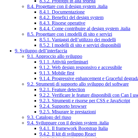
8.3.2. Prototipi in alta fedeltà
8.4. Progettare con il design system .italia
8.4.1. Documentazione
8.4.2. Benefici del design system
8.4.3. Risorse operative
8.4.4. Come contribuire al design system .italia
8.5. Progettare con i modelli di sito e servizi
8.5.1. Vantaggi dell’utilizzo dei modelli
8.5.2. I modelli di sito e servizi disponibili
9. Sviluppo dell’interfaccia
9.1. Approccio allo sviluppo
9.1.1. Attività preliminari
9.1.2. Web design responsivo e accessibile
9.1.3. Mobile first
9.1.4. Progressive enhancement e Graceful degrad
9.2. Strumenti di supporto allo sviluppo del software
9.2.1. Feature detection
9.2.2. Verificare le feature disponibili con Can I us
9.2.3. Strumenti e risorse per CSS e JavaScript
9.2.4. Supporto browser
9.2.5. Misurare le prestazioni
9.3. Catalogo del riuso
9.4. Sviluppare con il design system .italia
9.4.1. Il framework Bootstrap Italia
9.4.2. Il kit di sviluppo React