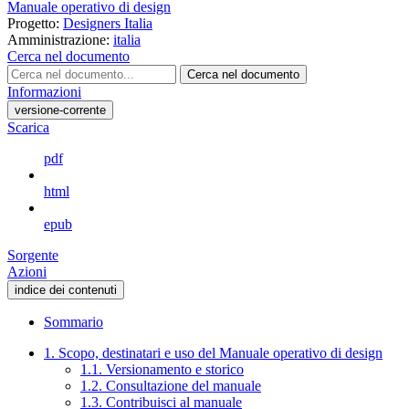
Manuale operativo di design
Progetto:
Designers Italia
Amministrazione:
italia
Cerca nel documento
Cerca nel documento
Informazioni
versione-corrente
Scarica
pdf
html
epub
Sorgente
Azioni
indice dei contenuti
Sommario
1. Scopo, destinatari e uso del Manuale operativo di design
1.1. Versionamento e storico
1.2. Consultazione del manuale
1.3. Contribuisci al manuale