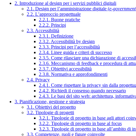
2. Introduzione al design per i servizi pubblici digitali
2.1. Design per l’amministrazione digitale (
e-government
2.2. L’approccio progettuale
2.2.1. Buone pratiche
2.2.2. Principi
2.3. Accessibilità
2.3.1. Definizione
2.3.2. Accessibilità by design
2.3.3. Principi per l’accessibilità
2.3.4. Linee guida e criteri di successo
2.3.5. Come rilasciare una dichiarazione di accessib
2.3.6. Meccanismo di feedback e procedura di attu
2.3.7. Obiettivi accessibilità
2.3.8. Normativa e approfondimenti
2.4. Privacy
2.4.1. Come rispettare la privacy sin dalla progettaz
2.4.2. Richiedi il consenso quando necessario
2.4.3. Le basi del sito web: architettura, informati
3. Pianificazione, gestione e strategia
3.1. Obiettivi del progetto
3.2. Tipologie di progetti
3.2.1. Tipologie di progetto in base agli attori coinv
3.2.2. Tipologie di progetto in base al focus
3.2.3. Tipologie di progetto in base all’ambito di i
3.3. Competenze, ruoli e figure coinvolte