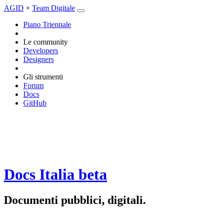
AGID
+
Team Digitale
Piano Triennale
Le community
Developers
Designers
Gli strumenti
Forum
Docs
GitHub
Docs Italia
beta
Documenti pubblici, digitali.