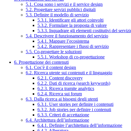
5.1. Cosa sono i servizi e il service design
5.2. Progettare servizi pubblici digitali
5.3. Definire il modello di servizio
5.3.1. Identificare gli attori coinvolti
5.3.2. Formulare la proposta di valore
5.3.3. Inquadrare gli elementi costitutivi del serviz
5.4. Descrivere il funzionamento del servizio
5.4.1. Mappare l’ecosistema
5.4.2. Rappresentare i flussi di servizio
5.5. Co-progettare le soluzioni
5.5.1. Workshop di co-progettazione
6. Progettazione dei contenuti
6.1. Cos’è il content design
6.2. Ricerca utente sui contenuti e il linguaggio
6.2.1. Content discovery
6.2.2. Dati di ricerca (search keywords)
6.2.3. Ricerca tramite analytics
6.2.4. Ricerca sui forum
6.3. Dalla ricerca ai bisogni degli utenti
6.3.1. User stories per definire i contenuti
6.3.2. Job stories per definire i contenuti
6.3.3. Criteri di accettazione
6.4. Architettura dell’informazione
6.4.1. Definire l’architettura dell’informazione
6.4.2. Alberatura