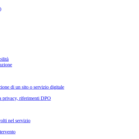
)
ilità
azione
ione di un sito o servizio digitale
va privacy, riferimenti DPO
olti nel servizio
ntervento