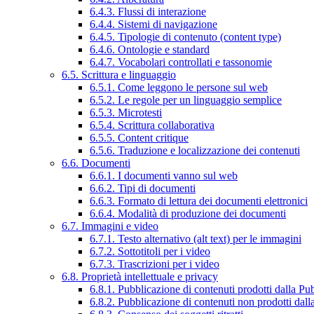
6.4.3. Flussi di interazione
6.4.4. Sistemi di navigazione
6.4.5. Tipologie di contenuto (content type)
6.4.6. Ontologie e standard
6.4.7. Vocabolari controllati e tassonomie
6.5. Scrittura e linguaggio
6.5.1. Come leggono le persone sul web
6.5.2. Le regole per un linguaggio semplice
6.5.3. Microtesti
6.5.4. Scrittura collaborativa
6.5.5. Content critique
6.5.6. Traduzione e localizzazione dei contenuti
6.6. Documenti
6.6.1. I documenti vanno sul web
6.6.2. Tipi di documenti
6.6.3. Formato di lettura dei documenti elettronici
6.6.4. Modalità di produzione dei documenti
6.7. Immagini e video
6.7.1. Testo alternativo (alt text) per le immagini
6.7.2. Sottotitoli per i video
6.7.3. Trascrizioni per i video
6.8. Proprietà intellettuale e privacy
6.8.1. Pubblicazione di contenuti prodotti dalla P
6.8.2. Pubblicazione di contenuti non prodotti dal