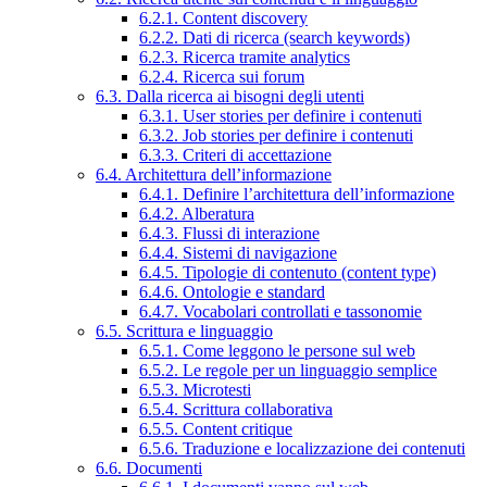
6.2.1. Content discovery
6.2.2. Dati di ricerca (search keywords)
6.2.3. Ricerca tramite analytics
6.2.4. Ricerca sui forum
6.3. Dalla ricerca ai bisogni degli utenti
6.3.1. User stories per definire i contenuti
6.3.2. Job stories per definire i contenuti
6.3.3. Criteri di accettazione
6.4. Architettura dell’informazione
6.4.1. Definire l’architettura dell’informazione
6.4.2. Alberatura
6.4.3. Flussi di interazione
6.4.4. Sistemi di navigazione
6.4.5. Tipologie di contenuto (content type)
6.4.6. Ontologie e standard
6.4.7. Vocabolari controllati e tassonomie
6.5. Scrittura e linguaggio
6.5.1. Come leggono le persone sul web
6.5.2. Le regole per un linguaggio semplice
6.5.3. Microtesti
6.5.4. Scrittura collaborativa
6.5.5. Content critique
6.5.6. Traduzione e localizzazione dei contenuti
6.6. Documenti