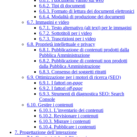
6.6.1. I documenti vanno sul web
6.6.2. Tipi di documenti
6.6.3. Formato di lettura dei documenti elettronici
6.6.4. Modalità di produzione dei documenti
6.7. Immagini e video
6.7.1. Testo alternativo (alt text) per le immagini
6.7.2. Sottotitoli per i video
6.7.3. Trascrizioni per i video
6.8. Proprietà intellettuale e privacy
6.8.1. Pubblicazione di contenuti prodotti dalla
Pubblica Amministrazione
6.8.2. Pubblicazione di contenuti non prodotti
dalla Pubblica Amministrazione
6.8.3. Consenso dei soggetti ritratti
6.9. Ottimizzazione per i motori di ricerca (SEO)
6.9.1. I fattori
on-page
6.9.2. I fattori
off-page
6.9.3. Strumenti di diagnostica SEO: Search
Console
6.10. Gestire i contenuti
6.10.1. L’inventario dei contenuti
6.10.2. Revisionare i contenuti
6.10.3. Migrare i contenuti
6.10.4. Pubblicare i contenuti
7. Progettazione dell’interazione