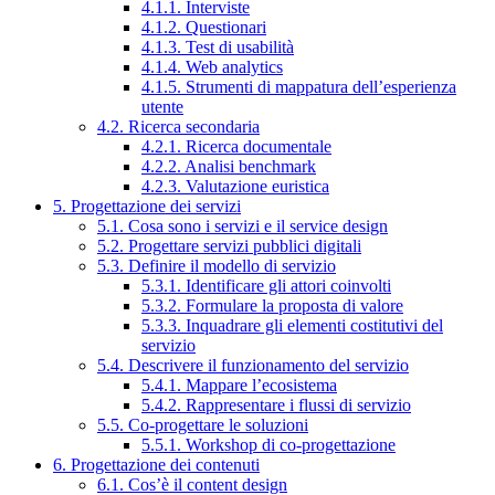
4.1.1. Interviste
4.1.2. Questionari
4.1.3. Test di usabilità
4.1.4. Web analytics
4.1.5. Strumenti di mappatura dell’esperienza
utente
4.2. Ricerca secondaria
4.2.1. Ricerca documentale
4.2.2. Analisi benchmark
4.2.3. Valutazione euristica
5. Progettazione dei servizi
5.1. Cosa sono i servizi e il service design
5.2. Progettare servizi pubblici digitali
5.3. Definire il modello di servizio
5.3.1. Identificare gli attori coinvolti
5.3.2. Formulare la proposta di valore
5.3.3. Inquadrare gli elementi costitutivi del
servizio
5.4. Descrivere il funzionamento del servizio
5.4.1. Mappare l’ecosistema
5.4.2. Rappresentare i flussi di servizio
5.5. Co-progettare le soluzioni
5.5.1. Workshop di co-progettazione
6. Progettazione dei contenuti
6.1. Cos’è il content design