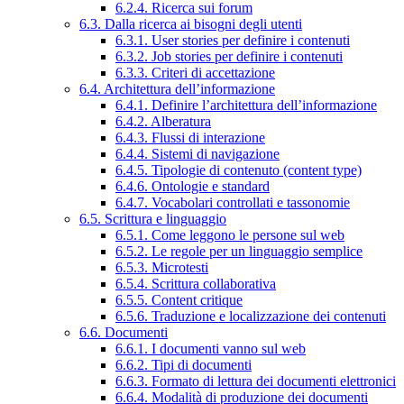
6.2.4. Ricerca sui forum
6.3. Dalla ricerca ai bisogni degli utenti
6.3.1. User stories per definire i contenuti
6.3.2. Job stories per definire i contenuti
6.3.3. Criteri di accettazione
6.4. Architettura dell’informazione
6.4.1. Definire l’architettura dell’informazione
6.4.2. Alberatura
6.4.3. Flussi di interazione
6.4.4. Sistemi di navigazione
6.4.5. Tipologie di contenuto (content type)
6.4.6. Ontologie e standard
6.4.7. Vocabolari controllati e tassonomie
6.5. Scrittura e linguaggio
6.5.1. Come leggono le persone sul web
6.5.2. Le regole per un linguaggio semplice
6.5.3. Microtesti
6.5.4. Scrittura collaborativa
6.5.5. Content critique
6.5.6. Traduzione e localizzazione dei contenuti
6.6. Documenti
6.6.1. I documenti vanno sul web
6.6.2. Tipi di documenti
6.6.3. Formato di lettura dei documenti elettronici
6.6.4. Modalità di produzione dei documenti