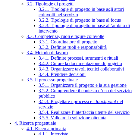
3.2. Tipologie di progetti
3.2.1. Tipologie di progetto in base agli attori
coinvolti nel servizio
3.2.2. Tipologie di progetto in base al focus
3.2.3. Tipologie di progetto in base all’ambito di
intervento
3.3. Competenze, ruoli e figure coinvolte
3.3.1. Coordinatore di progetto
3.3.2. Definire ruoli e responsabilità
3.4. Metodo di lavoro
3.4.1. Definire processi, strumenti e rituali
3.4.2. Curare la documentazione di progetto
3.4.3. Organizzare tavoli tecnici collaborativi
3.4.4. Prendere decisioni
3.5. Il processo progettuale
3.5.1. Organizzare il progetto e la sua gestione
3.5.2. Comprendere il contesto d’uso del servizio
pubblico
3.5.3. Progettare i processi e i
touchpoint
del
servizio
3.5.4. Realizzare l’interfaccia utente del servizio
3.5.5. Validare la soluzione ottenuta
4. Ricerca progettuale
4.1. Ricerca primaria
4.1.1. Interviste