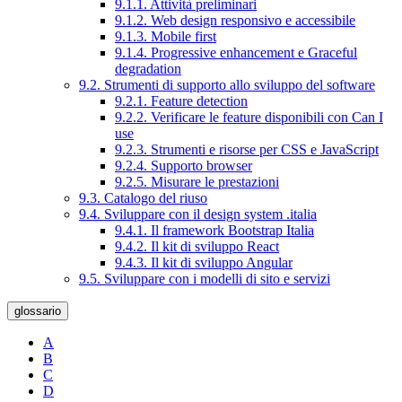
9.1.1. Attività preliminari
9.1.2. Web design responsivo e accessibile
9.1.3. Mobile first
9.1.4. Progressive enhancement e Graceful
degradation
9.2. Strumenti di supporto allo sviluppo del software
9.2.1. Feature detection
9.2.2. Verificare le feature disponibili con Can I
use
9.2.3. Strumenti e risorse per CSS e JavaScript
9.2.4. Supporto browser
9.2.5. Misurare le prestazioni
9.3. Catalogo del riuso
9.4. Sviluppare con il design system .italia
9.4.1. Il framework Bootstrap Italia
9.4.2. Il kit di sviluppo React
9.4.3. Il kit di sviluppo Angular
9.5. Sviluppare con i modelli di sito e servizi
glossario
A
B
C
D