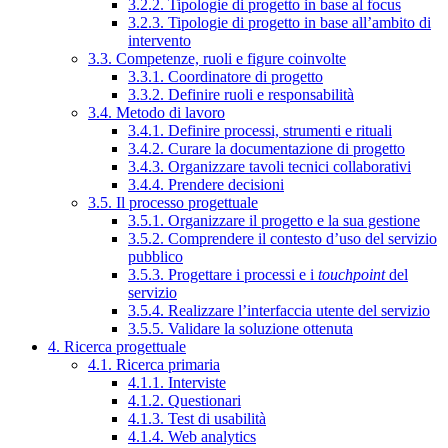
3.2.2. Tipologie di progetto in base al focus
3.2.3. Tipologie di progetto in base all’ambito di
intervento
3.3. Competenze, ruoli e figure coinvolte
3.3.1. Coordinatore di progetto
3.3.2. Definire ruoli e responsabilità
3.4. Metodo di lavoro
3.4.1. Definire processi, strumenti e rituali
3.4.2. Curare la documentazione di progetto
3.4.3. Organizzare tavoli tecnici collaborativi
3.4.4. Prendere decisioni
3.5. Il processo progettuale
3.5.1. Organizzare il progetto e la sua gestione
3.5.2. Comprendere il contesto d’uso del servizio
pubblico
3.5.3. Progettare i processi e i
touchpoint
del
servizio
3.5.4. Realizzare l’interfaccia utente del servizio
3.5.5. Validare la soluzione ottenuta
4. Ricerca progettuale
4.1. Ricerca primaria
4.1.1. Interviste
4.1.2. Questionari
4.1.3. Test di usabilità
4.1.4. Web analytics