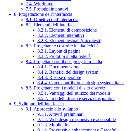
7.4. Wireframe
7.5. Prototipi interattivi
8. Progettazione dell’interfaccia
8.1. Obiettivi dell’interfaccia
8.2. Elementi dell’interfaccia
8.2.1. Elementi di composizione
8.2.2. Elementi interattivi
8.2.3. Elementi testuali (microtesti)
8.3. Progettare e costruire in alta fedeltà
8.3.1. Layout di pagina
8.3.2. Prototipi in alta fedeltà
8.4. Progettare con il design system .italia
8.4.1. Documentazione
8.4.2. Benefici del design system
8.4.3. Risorse operative
8.4.4. Come contribuire al design system .italia
8.5. Progettare con i modelli di sito e servizi
8.5.1. Vantaggi dell’utilizzo dei modelli
8.5.2. I modelli di sito e servizi disponibili
9. Sviluppo dell’interfaccia
9.1. Approccio allo sviluppo
9.1.1. Attività preliminari
9.1.2. Web design responsivo e accessibile
9.1.3. Mobile first
9.1.4. Progressive enhancement e Graceful