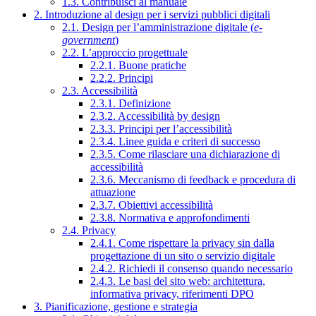
1.3. Contribuisci al manuale
2. Introduzione al design per i servizi pubblici digitali
2.1. Design per l’amministrazione digitale (
e-
government
)
2.2. L’approccio progettuale
2.2.1. Buone pratiche
2.2.2. Principi
2.3. Accessibilità
2.3.1. Definizione
2.3.2. Accessibilità by design
2.3.3. Principi per l’accessibilità
2.3.4. Linee guida e criteri di successo
2.3.5. Come rilasciare una dichiarazione di
accessibilità
2.3.6. Meccanismo di feedback e procedura di
attuazione
2.3.7. Obiettivi accessibilità
2.3.8. Normativa e approfondimenti
2.4. Privacy
2.4.1. Come rispettare la privacy sin dalla
progettazione di un sito o servizio digitale
2.4.2. Richiedi il consenso quando necessario
2.4.3. Le basi del sito web: architettura,
informativa privacy, riferimenti DPO
3. Pianificazione, gestione e strategia