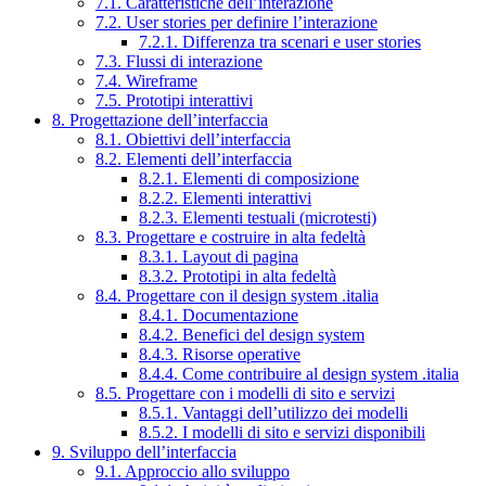
7.1. Caratteristiche dell’interazione
7.2. User stories per definire l’interazione
7.2.1. Differenza tra scenari e user stories
7.3. Flussi di interazione
7.4. Wireframe
7.5. Prototipi interattivi
8. Progettazione dell’interfaccia
8.1. Obiettivi dell’interfaccia
8.2. Elementi dell’interfaccia
8.2.1. Elementi di composizione
8.2.2. Elementi interattivi
8.2.3. Elementi testuali (microtesti)
8.3. Progettare e costruire in alta fedeltà
8.3.1. Layout di pagina
8.3.2. Prototipi in alta fedeltà
8.4. Progettare con il design system .italia
8.4.1. Documentazione
8.4.2. Benefici del design system
8.4.3. Risorse operative
8.4.4. Come contribuire al design system .italia
8.5. Progettare con i modelli di sito e servizi
8.5.1. Vantaggi dell’utilizzo dei modelli
8.5.2. I modelli di sito e servizi disponibili
9. Sviluppo dell’interfaccia
9.1. Approccio allo sviluppo