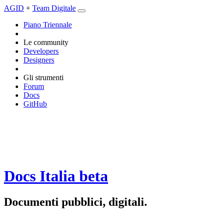
AGID
+
Team Digitale
Piano Triennale
Le community
Developers
Designers
Gli strumenti
Forum
Docs
GitHub
Docs Italia
beta
Documenti pubblici, digitali.