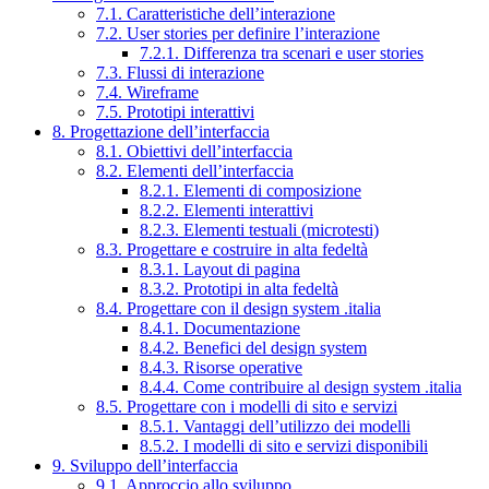
7.1. Caratteristiche dell’interazione
7.2. User stories per definire l’interazione
7.2.1. Differenza tra scenari e user stories
7.3. Flussi di interazione
7.4. Wireframe
7.5. Prototipi interattivi
8. Progettazione dell’interfaccia
8.1. Obiettivi dell’interfaccia
8.2. Elementi dell’interfaccia
8.2.1. Elementi di composizione
8.2.2. Elementi interattivi
8.2.3. Elementi testuali (microtesti)
8.3. Progettare e costruire in alta fedeltà
8.3.1. Layout di pagina
8.3.2. Prototipi in alta fedeltà
8.4. Progettare con il design system .italia
8.4.1. Documentazione
8.4.2. Benefici del design system
8.4.3. Risorse operative
8.4.4. Come contribuire al design system .italia
8.5. Progettare con i modelli di sito e servizi
8.5.1. Vantaggi dell’utilizzo dei modelli
8.5.2. I modelli di sito e servizi disponibili
9. Sviluppo dell’interfaccia
9.1. Approccio allo sviluppo