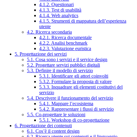
4.1.2. Questionari
4.1.3. Test di usabilità
4.1.4. Web analytics
4.1.5. Strumenti di mappatura dell’esperienza
utente
4.2. Ricerca secondaria
4.2.1. Ricerca documentale
4.2.2. Analisi benchmark
4.2.3. Valutazione euristica
5. Progettazione dei servizi
5.1. Cosa sono i servizi e il service design
5.2. Progettare servizi pubblici digitali
5.3. Definire il modello di servizio
5.3.1. Identificare gli attori coinvolti
5.3.2. Formulare la proposta di valore
5.3.3. Inquadrare gli elementi costitutivi del
servizio
5.4. Descrivere il funzionamento del servizio
5.4.1. Mappare l’ecosistema
5.4.2. Rappresentare i flussi di servizio
5.5. Co-progettare le soluzioni
5.5.1. Workshop di co-progettazione
6. Progettazione dei contenuti
6.1. Cos’è il content design
6.2. Ricerca utente sui contenuti e il linguaggio