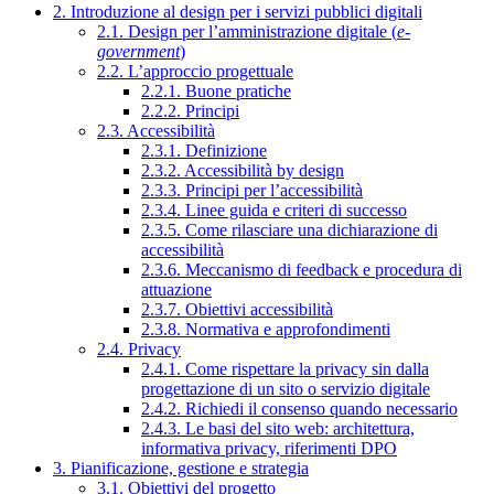
2. Introduzione al design per i servizi pubblici digitali
2.1. Design per l’amministrazione digitale (
e-
government
)
2.2. L’approccio progettuale
2.2.1. Buone pratiche
2.2.2. Principi
2.3. Accessibilità
2.3.1. Definizione
2.3.2. Accessibilità by design
2.3.3. Principi per l’accessibilità
2.3.4. Linee guida e criteri di successo
2.3.5. Come rilasciare una dichiarazione di
accessibilità
2.3.6. Meccanismo di feedback e procedura di
attuazione
2.3.7. Obiettivi accessibilità
2.3.8. Normativa e approfondimenti
2.4. Privacy
2.4.1. Come rispettare la privacy sin dalla
progettazione di un sito o servizio digitale
2.4.2. Richiedi il consenso quando necessario
2.4.3. Le basi del sito web: architettura,
informativa privacy, riferimenti DPO
3. Pianificazione, gestione e strategia
3.1. Obiettivi del progetto