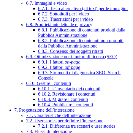
6.7. Immagini e video
6.7.1. Testo alternativo (alt text) per le immagini
6.7.2. Sottotitoli per i video
6.7.3. Trascrizioni per i video
6.8. Proprietà intellettuale e privacy
6.8.1. Pubblicazione di contenuti prodotti dalla
Pubblica Amministrazione
6.8.2. Pubblicazione di contenuti non prodotti
dalla Pubblica Amministrazione
6.8.3. Consenso dei soggetti ritratti
6.9. Ottimizzazione per i motori di ricerca (SEO)
6.9.1. I fattori
on-page
6.9.2. I fattori
off-page
6.9.3. Strumenti di diagnostica SEO: Search
Console
6.10. Gestire i contenuti
6.10.1. L’inventario dei contenuti
6.10.2. Revisionare i contenuti
6.10.3. Migrare i contenuti
6.10.4. Pubblicare i contenuti
7. Progettazione dell’interazione
7.1. Caratteristiche dell’interazione
7.2. User stories per definire l’interazione
7.2.1. Differenza tra scenari e user stories
7.3. Flussi di interazione