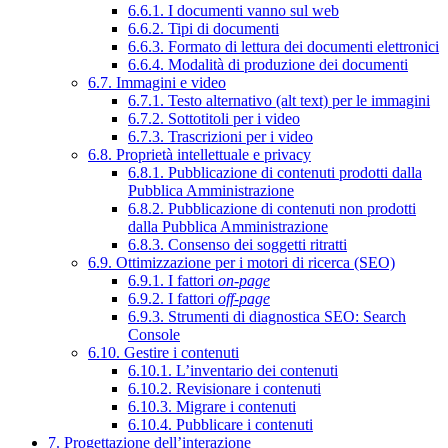
6.6.1. I documenti vanno sul web
6.6.2. Tipi di documenti
6.6.3. Formato di lettura dei documenti elettronici
6.6.4. Modalità di produzione dei documenti
6.7. Immagini e video
6.7.1. Testo alternativo (alt text) per le immagini
6.7.2. Sottotitoli per i video
6.7.3. Trascrizioni per i video
6.8. Proprietà intellettuale e privacy
6.8.1. Pubblicazione di contenuti prodotti dalla
Pubblica Amministrazione
6.8.2. Pubblicazione di contenuti non prodotti
dalla Pubblica Amministrazione
6.8.3. Consenso dei soggetti ritratti
6.9. Ottimizzazione per i motori di ricerca (SEO)
6.9.1. I fattori
on-page
6.9.2. I fattori
off-page
6.9.3. Strumenti di diagnostica SEO: Search
Console
6.10. Gestire i contenuti
6.10.1. L’inventario dei contenuti
6.10.2. Revisionare i contenuti
6.10.3. Migrare i contenuti
6.10.4. Pubblicare i contenuti
7. Progettazione dell’interazione