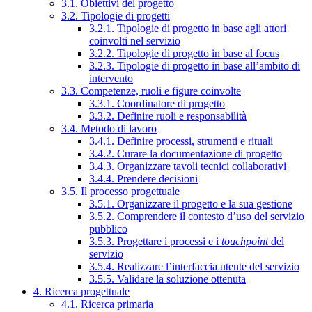
3.1. Obiettivi del progetto
3.2. Tipologie di progetti
3.2.1. Tipologie di progetto in base agli attori
coinvolti nel servizio
3.2.2. Tipologie di progetto in base al focus
3.2.3. Tipologie di progetto in base all’ambito di
intervento
3.3. Competenze, ruoli e figure coinvolte
3.3.1. Coordinatore di progetto
3.3.2. Definire ruoli e responsabilità
3.4. Metodo di lavoro
3.4.1. Definire processi, strumenti e rituali
3.4.2. Curare la documentazione di progetto
3.4.3. Organizzare tavoli tecnici collaborativi
3.4.4. Prendere decisioni
3.5. Il processo progettuale
3.5.1. Organizzare il progetto e la sua gestione
3.5.2. Comprendere il contesto d’uso del servizio
pubblico
3.5.3. Progettare i processi e i
touchpoint
del
servizio
3.5.4. Realizzare l’interfaccia utente del servizio
3.5.5. Validare la soluzione ottenuta
4. Ricerca progettuale
4.1. Ricerca primaria