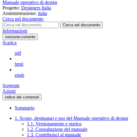
Manuale operativo di design
Progetto:
Designers Italia
Amministrazione:
italia
Cerca nel documento
Cerca nel documento
Informazioni
versione-corrente
Scarica
pdf
html
epub
Sorgente
Azioni
indice dei contenuti
Sommario
1. Scopo, destinatari e uso del Manuale operativo di design
1.1. Versionamento e storico
1.2. Consultazione del manuale
1.3. Contribuisci al manuale