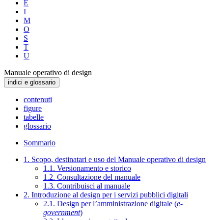
E
I
M
O
S
T
U
Manuale operativo di design
indici e glossario
contenuti
figure
tabelle
glossario
Sommario
1. Scopo, destinatari e uso del Manuale operativo di design
1.1. Versionamento e storico
1.2. Consultazione del manuale
1.3. Contribuisci al manuale
2. Introduzione al design per i servizi pubblici digitali
2.1. Design per l’amministrazione digitale (
e-
government
)