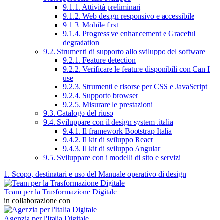
9.1.1. Attività preliminari
9.1.2. Web design responsivo e accessibile
9.1.3. Mobile first
9.1.4. Progressive enhancement e Graceful
degradation
9.2. Strumenti di supporto allo sviluppo del software
9.2.1. Feature detection
9.2.2. Verificare le feature disponibili con Can I
use
9.2.3. Strumenti e risorse per CSS e JavaScript
9.2.4. Supporto browser
9.2.5. Misurare le prestazioni
9.3. Catalogo del riuso
9.4. Sviluppare con il design system .italia
9.4.1. Il framework Bootstrap Italia
9.4.2. Il kit di sviluppo React
9.4.3. Il kit di sviluppo Angular
9.5. Sviluppare con i modelli di sito e servizi
1. Scopo, destinatari e uso del Manuale operativo di design
Team per la Trasformazione Digitale
in collaborazione con
Agenzia per l'Italia Digitale