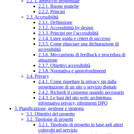
2.2. L’approccio progettuale
2.2.1. Buone pratiche
2.2.2. Principi
2.3. Accessibilità
2.3.1. Definizione
2.3.2. Accessibilità by design
2.3.3. Principi per l’accessibilità
2.3.4. Linee guida e criteri di successo
2.3.5. Come rilasciare una dichiarazione di
accessibilità
2.3.6. Meccanismo di feedback e procedura di
attuazione
2.3.7. Obiettivi accessibilità
2.3.8. Normativa e approfondimenti
2.4. Privacy
2.4.1. Come rispettare la privacy sin dalla
progettazione di un sito o servizio digitale
2.4.2. Richiedi il consenso quando necessario
2.4.3. Le basi del sito web: architettura,
informativa privacy, riferimenti DPO
3. Pianificazione, gestione e strategia
3.1. Obiettivi del progetto
3.2. Tipologie di progetti
3.2.1. Tipologie di progetto in base agli attori
coinvolti nel servizio