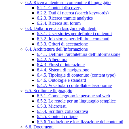
6.2. Ricerca utente sui contenuti e il linguaggio
6.2.1. Content discovery
6.2.2. Dati di ricerca (search keywords)
6.2.3. Ricerca tramite analytics
6.2.4. Ricerca sui forum
6.3. Dalla ricerca ai bisogni degli utenti
6.3.1. User stories per definire i contenuti
6.3.2. Job stories per definire i contenuti
6.3.3. Criteri di accettazione
6.4. Architettura dell’informazione
6.4.1. Definire l’architettura dell’informazione
6.4.2. Alberatura
6.4.3. Flussi di interazione
6.4.4. Sistemi di navigazione
6.4.5. Tipologie di contenuto (content type)
6.4.6. Ontologie e standard
6.4.7. Vocabolari controllati e tassonomie
6.5. Scrittura e linguaggio
6.5.1. Come leggono le persone sul web
6.5.2. Le regole per un linguaggio semplice
6.5.3. Microtesti
6.5.4. Scrittura collaborativa
6.5.5. Content critique
6.5.6. Traduzione e localizzazione dei contenuti
6.6. Documenti