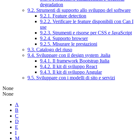
degradation
9.2. Strumenti di supporto allo sviluppo del software
9.2.1. Feature detection
9.2.2. Verificare le feature disponibili con Can I
use
9.2.3. Strumenti e risorse per CSS e JavaScript
9.2.4. Supporto browser
9.2.5. Misurare le prestazioni
9.3. Catalogo del riuso
9.4. Sviluppare con il design system .italia
9.4.1. Il framework Bootstrap Italia
9.4.2. Il kit di sviluppo React
9.4.3. Il kit di sviluppo Angular
9.5. Sviluppare con i modelli di sito e servizi
None
None
A
B
C
D
E
I
M