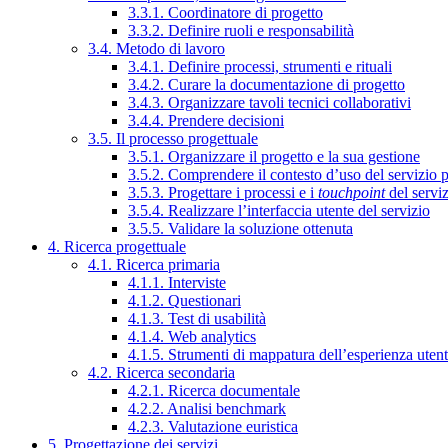
3.3.1. Coordinatore di progetto
3.3.2. Definire ruoli e responsabilità
3.4. Metodo di lavoro
3.4.1. Definire processi, strumenti e rituali
3.4.2. Curare la documentazione di progetto
3.4.3. Organizzare tavoli tecnici collaborativi
3.4.4. Prendere decisioni
3.5. Il processo progettuale
3.5.1. Organizzare il progetto e la sua gestione
3.5.2. Comprendere il contesto d’uso del servizio 
3.5.3. Progettare i processi e i
touchpoint
del servi
3.5.4. Realizzare l’interfaccia utente del servizio
3.5.5. Validare la soluzione ottenuta
4. Ricerca progettuale
4.1. Ricerca primaria
4.1.1. Interviste
4.1.2. Questionari
4.1.3. Test di usabilità
4.1.4. Web analytics
4.1.5. Strumenti di mappatura dell’esperienza uten
4.2. Ricerca secondaria
4.2.1. Ricerca documentale
4.2.2. Analisi benchmark
4.2.3. Valutazione euristica
5. Progettazione dei servizi