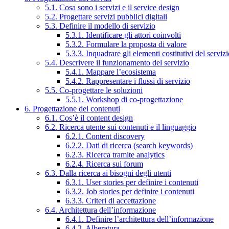
5.1. Cosa sono i servizi e il service design
5.2. Progettare servizi pubblici digitali
5.3. Definire il modello di servizio
5.3.1. Identificare gli attori coinvolti
5.3.2. Formulare la proposta di valore
5.3.3. Inquadrare gli elementi costitutivi del serviz
5.4. Descrivere il funzionamento del servizio
5.4.1. Mappare l’ecosistema
5.4.2. Rappresentare i flussi di servizio
5.5. Co-progettare le soluzioni
5.5.1. Workshop di co-progettazione
6. Progettazione dei contenuti
6.1. Cos’è il content design
6.2. Ricerca utente sui contenuti e il linguaggio
6.2.1. Content discovery
6.2.2. Dati di ricerca (search keywords)
6.2.3. Ricerca tramite analytics
6.2.4. Ricerca sui forum
6.3. Dalla ricerca ai bisogni degli utenti
6.3.1. User stories per definire i contenuti
6.3.2. Job stories per definire i contenuti
6.3.3. Criteri di accettazione
6.4. Architettura dell’informazione
6.4.1. Definire l’architettura dell’informazione
6.4.2. Alberatura