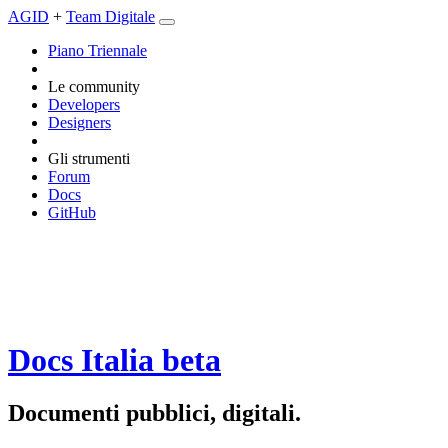
AGID
+
Team Digitale
Piano Triennale
Le community
Developers
Designers
Gli strumenti
Forum
Docs
GitHub
Docs Italia
beta
Documenti pubblici, digitali.