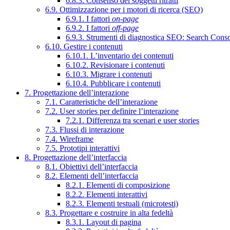
6.8.3. Consenso dei soggetti ritratti
6.9. Ottimizzazione per i motori di ricerca (SEO)
6.9.1. I fattori
on-page
6.9.2. I fattori
off-page
6.9.3. Strumenti di diagnostica SEO: Search Cons
6.10. Gestire i contenuti
6.10.1. L’inventario dei contenuti
6.10.2. Revisionare i contenuti
6.10.3. Migrare i contenuti
6.10.4. Pubblicare i contenuti
7. Progettazione dell’interazione
7.1. Caratteristiche dell’interazione
7.2. User stories per definire l’interazione
7.2.1. Differenza tra scenari e user stories
7.3. Flussi di interazione
7.4. Wireframe
7.5. Prototipi interattivi
8. Progettazione dell’interfaccia
8.1. Obiettivi dell’interfaccia
8.2. Elementi dell’interfaccia
8.2.1. Elementi di composizione
8.2.2. Elementi interattivi
8.2.3. Elementi testuali (microtesti)
8.3. Progettare e costruire in alta fedeltà
8.3.1. Layout di pagina