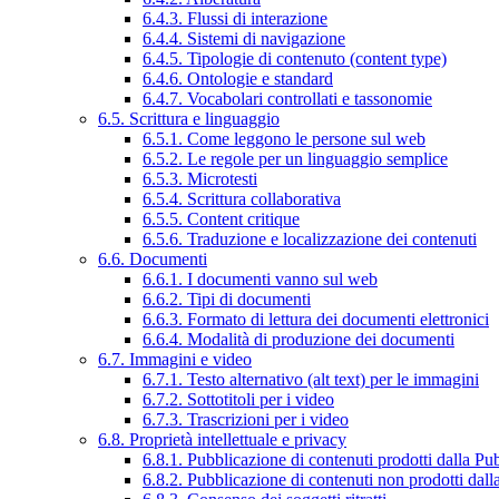
6.4.3. Flussi di interazione
6.4.4. Sistemi di navigazione
6.4.5. Tipologie di contenuto (content type)
6.4.6. Ontologie e standard
6.4.7. Vocabolari controllati e tassonomie
6.5. Scrittura e linguaggio
6.5.1. Come leggono le persone sul web
6.5.2. Le regole per un linguaggio semplice
6.5.3. Microtesti
6.5.4. Scrittura collaborativa
6.5.5. Content critique
6.5.6. Traduzione e localizzazione dei contenuti
6.6. Documenti
6.6.1. I documenti vanno sul web
6.6.2. Tipi di documenti
6.6.3. Formato di lettura dei documenti elettronici
6.6.4. Modalità di produzione dei documenti
6.7. Immagini e video
6.7.1. Testo alternativo (alt text) per le immagini
6.7.2. Sottotitoli per i video
6.7.3. Trascrizioni per i video
6.8. Proprietà intellettuale e privacy
6.8.1. Pubblicazione di contenuti prodotti dalla P
6.8.2. Pubblicazione di contenuti non prodotti dal