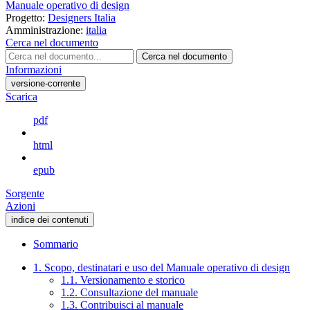
Manuale operativo di design
Progetto:
Designers Italia
Amministrazione:
italia
Cerca nel documento
Cerca nel documento
Informazioni
versione-corrente
Scarica
pdf
html
epub
Sorgente
Azioni
indice dei contenuti
Sommario
1. Scopo, destinatari e uso del Manuale operativo di design
1.1. Versionamento e storico
1.2. Consultazione del manuale
1.3. Contribuisci al manuale