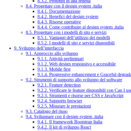
8.3.2. Prototipi in alta fedeltà
8.4. Progettare con il design system .italia
8.4.1. Documentazione
8.4.2. Benefici del design system
8.4.3. Risorse operative
8.4.4. Come contribuire al design system .italia
8.5. Progettare con i modelli di sito e servizi
8.5.1. Vantaggi dell’utilizzo dei modelli
8.5.2. I modelli di sito e servizi disponibili
9. Sviluppo dell’interfaccia
9.1. Approccio allo sviluppo
9.1.1. Attività preliminari
9.1.2. Web design responsivo e accessibile
9.1.3. Mobile first
9.1.4. Progressive enhancement e Graceful degrad
9.2. Strumenti di supporto allo sviluppo del software
9.2.1. Feature detection
9.2.2. Verificare le feature disponibili con Can I us
9.2.3. Strumenti e risorse per CSS e JavaScript
9.2.4. Supporto browser
9.2.5. Misurare le prestazioni
9.3. Catalogo del riuso
9.4. Sviluppare con il design system .italia
9.4.1. Il framework Bootstrap Italia
9.4.2. Il kit di sviluppo React