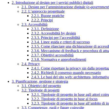
2. Introduzione al design per i servizi pubblici digitali
2.1. Design per l’amministrazione digitale (
e-government
2.2. L’approccio progettuale
2.2.1. Buone pratiche
2.2.2. Principi
2.3. Accessibilità
2.3.1. Definizione
2.3.2. Accessibilità by design
2.3.3. Principi per l’accessibilità
2.3.4. Linee guida e criteri di successo
2.3.5. Come rilasciare una dichiarazione di accessib
2.3.6. Meccanismo di feedback e procedura di attu
2.3.7. Obiettivi accessibilità
2.3.8. Normativa e approfondimenti
2.4. Privacy
2.4.1. Come rispettare la privacy sin dalla progettaz
2.4.2. Richiedi il consenso quando necessario
2.4.3. Le basi del sito web: architettura, informati
3. Pianificazione, gestione e strategia
3.1. Obiettivi del progetto
3.2. Tipologie di progetti
3.2.1. Tipologie di progetto in base agli attori coinv
3.2.2. Tipologie di progetto in base al focus
3.2.3. Tipologie di progetto in base all’ambito di i
3.3. Competenze, ruoli e figure coinvolte