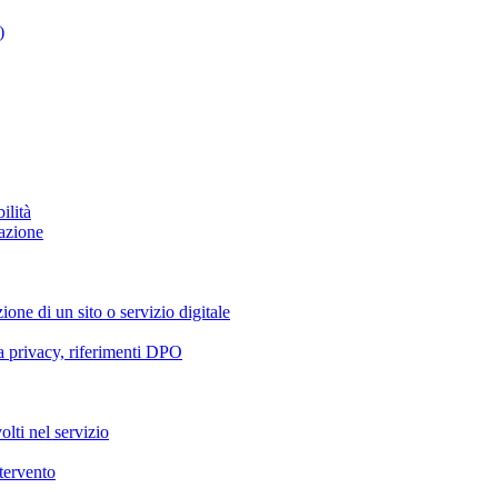
)
ilità
azione
ione di un sito o servizio digitale
va privacy, riferimenti DPO
olti nel servizio
ntervento