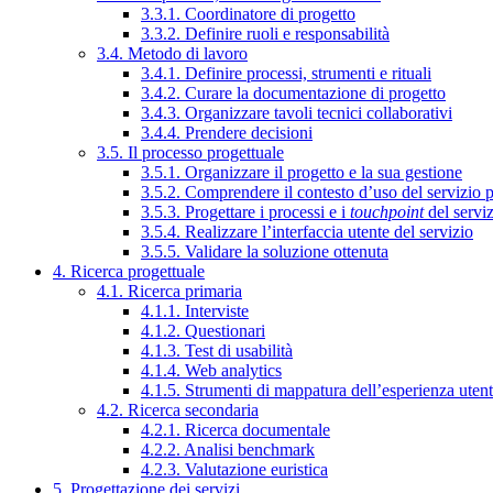
3.3.1. Coordinatore di progetto
3.3.2. Definire ruoli e responsabilità
3.4. Metodo di lavoro
3.4.1. Definire processi, strumenti e rituali
3.4.2. Curare la documentazione di progetto
3.4.3. Organizzare tavoli tecnici collaborativi
3.4.4. Prendere decisioni
3.5. Il processo progettuale
3.5.1. Organizzare il progetto e la sua gestione
3.5.2. Comprendere il contesto d’uso del servizio 
3.5.3. Progettare i processi e i
touchpoint
del servi
3.5.4. Realizzare l’interfaccia utente del servizio
3.5.5. Validare la soluzione ottenuta
4. Ricerca progettuale
4.1. Ricerca primaria
4.1.1. Interviste
4.1.2. Questionari
4.1.3. Test di usabilità
4.1.4. Web analytics
4.1.5. Strumenti di mappatura dell’esperienza uten
4.2. Ricerca secondaria
4.2.1. Ricerca documentale
4.2.2. Analisi benchmark
4.2.3. Valutazione euristica
5. Progettazione dei servizi