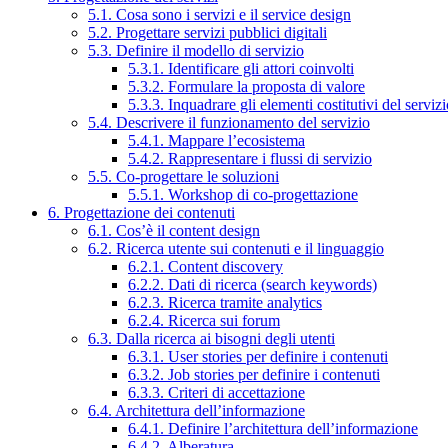
5.1. Cosa sono i servizi e il service design
5.2. Progettare servizi pubblici digitali
5.3. Definire il modello di servizio
5.3.1. Identificare gli attori coinvolti
5.3.2. Formulare la proposta di valore
5.3.3. Inquadrare gli elementi costitutivi del serviz
5.4. Descrivere il funzionamento del servizio
5.4.1. Mappare l’ecosistema
5.4.2. Rappresentare i flussi di servizio
5.5. Co-progettare le soluzioni
5.5.1. Workshop di co-progettazione
6. Progettazione dei contenuti
6.1. Cos’è il content design
6.2. Ricerca utente sui contenuti e il linguaggio
6.2.1. Content discovery
6.2.2. Dati di ricerca (search keywords)
6.2.3. Ricerca tramite analytics
6.2.4. Ricerca sui forum
6.3. Dalla ricerca ai bisogni degli utenti
6.3.1. User stories per definire i contenuti
6.3.2. Job stories per definire i contenuti
6.3.3. Criteri di accettazione
6.4. Architettura dell’informazione
6.4.1. Definire l’architettura dell’informazione
6.4.2. Alberatura