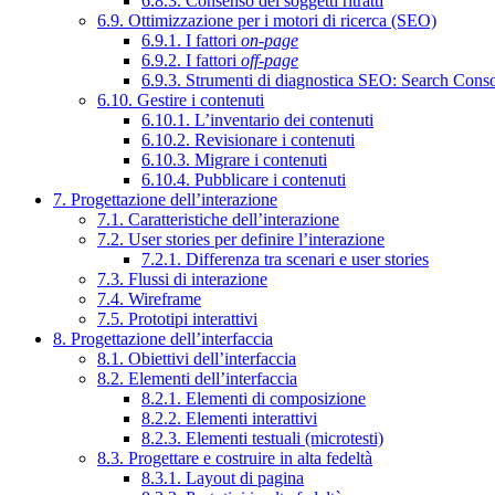
6.8.3. Consenso dei soggetti ritratti
6.9. Ottimizzazione per i motori di ricerca (SEO)
6.9.1. I fattori
on-page
6.9.2. I fattori
off-page
6.9.3. Strumenti di diagnostica SEO: Search Cons
6.10. Gestire i contenuti
6.10.1. L’inventario dei contenuti
6.10.2. Revisionare i contenuti
6.10.3. Migrare i contenuti
6.10.4. Pubblicare i contenuti
7. Progettazione dell’interazione
7.1. Caratteristiche dell’interazione
7.2. User stories per definire l’interazione
7.2.1. Differenza tra scenari e user stories
7.3. Flussi di interazione
7.4. Wireframe
7.5. Prototipi interattivi
8. Progettazione dell’interfaccia
8.1. Obiettivi dell’interfaccia
8.2. Elementi dell’interfaccia
8.2.1. Elementi di composizione
8.2.2. Elementi interattivi
8.2.3. Elementi testuali (microtesti)
8.3. Progettare e costruire in alta fedeltà
8.3.1. Layout di pagina