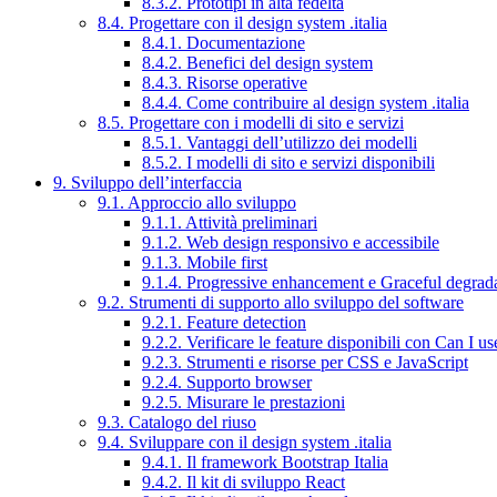
8.3.2. Prototipi in alta fedeltà
8.4. Progettare con il design system .italia
8.4.1. Documentazione
8.4.2. Benefici del design system
8.4.3. Risorse operative
8.4.4. Come contribuire al design system .italia
8.5. Progettare con i modelli di sito e servizi
8.5.1. Vantaggi dell’utilizzo dei modelli
8.5.2. I modelli di sito e servizi disponibili
9. Sviluppo dell’interfaccia
9.1. Approccio allo sviluppo
9.1.1. Attività preliminari
9.1.2. Web design responsivo e accessibile
9.1.3. Mobile first
9.1.4. Progressive enhancement e Graceful degrad
9.2. Strumenti di supporto allo sviluppo del software
9.2.1. Feature detection
9.2.2. Verificare le feature disponibili con Can I us
9.2.3. Strumenti e risorse per CSS e JavaScript
9.2.4. Supporto browser
9.2.5. Misurare le prestazioni
9.3. Catalogo del riuso
9.4. Sviluppare con il design system .italia
9.4.1. Il framework Bootstrap Italia
9.4.2. Il kit di sviluppo React