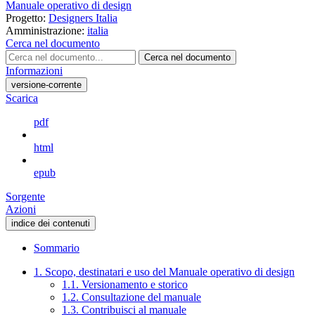
Manuale operativo di design
Progetto:
Designers Italia
Amministrazione:
italia
Cerca nel documento
Cerca nel documento
Informazioni
versione-corrente
Scarica
pdf
html
epub
Sorgente
Azioni
indice dei contenuti
Sommario
1. Scopo, destinatari e uso del Manuale operativo di design
1.1. Versionamento e storico
1.2. Consultazione del manuale
1.3. Contribuisci al manuale