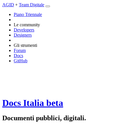
AGID
+
Team Digitale
Piano Triennale
Le community
Developers
Designers
Gli strumenti
Forum
Docs
GitHub
Docs Italia
beta
Documenti pubblici, digitali.