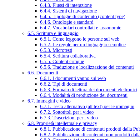
6.4.3. Flussi di interazione
6.4.4. Sistemi di navigazione
6.4.5. Tipologie di contenuto (content type)
6.4.6. Ontologie e standard
6.4.7. Vocabolari controllati e tassonomie
6.5. Scrittura e linguaggio
6.5.1. Come leggono le persone sul web
6.5.2. Le regole per un linguaggio semplice
6.5.3. Microtesti
6.5.4. Scrittura collaborativa
6.5.5. Content critique
6.5.6. Traduzione e localizzazione dei contenuti
6.6. Documenti
6.6.1. I documenti vanno sul web
6.6.2. Tipi di documenti
6.6.3. Formato di lettura dei documenti elettronici
6.6.4. Modalità di produzione dei documenti
6.7. Immagini e video
6.7.1. Testo alternativo (alt text) per le immagini
6.7.2. Sottotitoli per i video
6.7.3. Trascrizioni per i video
6.8. Proprietà intellettuale e privacy
6.8.1. Pubblicazione di contenuti prodotti dalla P
6.8.2. Pubblicazione di contenuti non prodotti dal