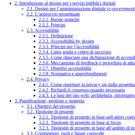
2. Introduzione al design per i servizi pubblici digitali
2.1. Design per l’amministrazione digitale (
e-government
2.2. L’approccio progettuale
2.2.1. Buone pratiche
2.2.2. Principi
2.3. Accessibilità
2.3.1. Definizione
2.3.2. Accessibilità by design
2.3.3. Principi per l’accessibilità
2.3.4. Linee guida e criteri di successo
2.3.5. Come rilasciare una dichiarazione di accessib
2.3.6. Meccanismo di feedback e procedura di attu
2.3.7. Obiettivi accessibilità
2.3.8. Normativa e approfondimenti
2.4. Privacy
2.4.1. Come rispettare la privacy sin dalla progettaz
2.4.2. Richiedi il consenso quando necessario
2.4.3. Le basi del sito web: architettura, informati
3. Pianificazione, gestione e strategia
3.1. Obiettivi del progetto
3.2. Tipologie di progetti
3.2.1. Tipologie di progetto in base agli attori coinv
3.2.2. Tipologie di progetto in base al focus
3.2.3. Tipologie di progetto in base all’ambito di i
3.3. Competenze, ruoli e figure coinvolte