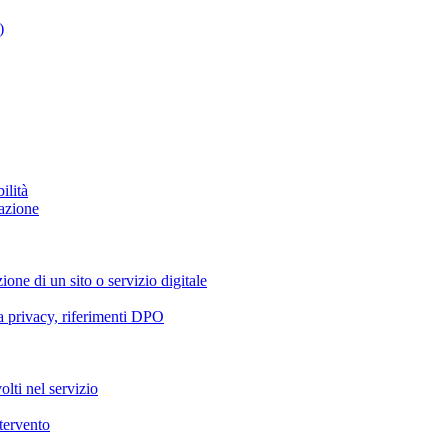
)
ilità
azione
ione di un sito o servizio digitale
va privacy, riferimenti DPO
olti nel servizio
ntervento