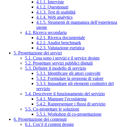
4.1.1. Interviste
4.1.2. Questionari
4.1.3. Test di usabilità
4.1.4. Web analytics
4.1.5. Strumenti di mappatura dell’esperienza
utente
4.2. Ricerca secondaria
4.2.1. Ricerca documentale
4.2.2. Analisi benchmark
4.2.3. Valutazione euristica
5. Progettazione dei servizi
5.1. Cosa sono i servizi e il service design
5.2. Progettare servizi pubblici digitali
5.3. Definire il modello di servizio
5.3.1. Identificare gli attori coinvolti
5.3.2. Formulare la proposta di valore
5.3.3. Inquadrare gli elementi costitutivi del
servizio
5.4. Descrivere il funzionamento del servizio
5.4.1. Mappare l’ecosistema
5.4.2. Rappresentare i flussi di servizio
5.5. Co-progettare le soluzioni
5.5.1. Workshop di co-progettazione
6. Progettazione dei contenuti
6.1. Cos’è il content design