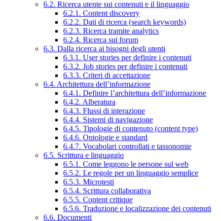
6.2. Ricerca utente sui contenuti e il linguaggio
6.2.1. Content discovery
6.2.2. Dati di ricerca (search keywords)
6.2.3. Ricerca tramite analytics
6.2.4. Ricerca sui forum
6.3. Dalla ricerca ai bisogni degli utenti
6.3.1. User stories per definire i contenuti
6.3.2. Job stories per definire i contenuti
6.3.3. Criteri di accettazione
6.4. Architettura dell’informazione
6.4.1. Definire l’architettura dell’informazione
6.4.2. Alberatura
6.4.3. Flussi di interazione
6.4.4. Sistemi di navigazione
6.4.5. Tipologie di contenuto (content type)
6.4.6. Ontologie e standard
6.4.7. Vocabolari controllati e tassonomie
6.5. Scrittura e linguaggio
6.5.1. Come leggono le persone sul web
6.5.2. Le regole per un linguaggio semplice
6.5.3. Microtesti
6.5.4. Scrittura collaborativa
6.5.5. Content critique
6.5.6. Traduzione e localizzazione dei contenuti
6.6. Documenti