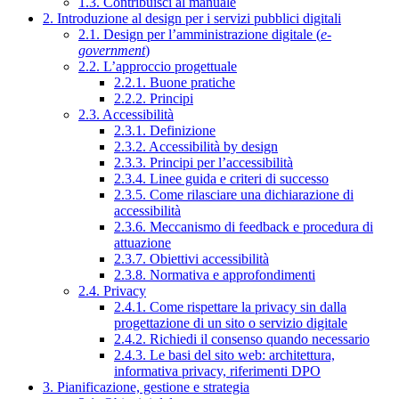
1.3. Contribuisci al manuale
2. Introduzione al design per i servizi pubblici digitali
2.1. Design per l’amministrazione digitale (
e-
government
)
2.2. L’approccio progettuale
2.2.1. Buone pratiche
2.2.2. Principi
2.3. Accessibilità
2.3.1. Definizione
2.3.2. Accessibilità by design
2.3.3. Principi per l’accessibilità
2.3.4. Linee guida e criteri di successo
2.3.5. Come rilasciare una dichiarazione di
accessibilità
2.3.6. Meccanismo di feedback e procedura di
attuazione
2.3.7. Obiettivi accessibilità
2.3.8. Normativa e approfondimenti
2.4. Privacy
2.4.1. Come rispettare la privacy sin dalla
progettazione di un sito o servizio digitale
2.4.2. Richiedi il consenso quando necessario
2.4.3. Le basi del sito web: architettura,
informativa privacy, riferimenti DPO
3. Pianificazione, gestione e strategia