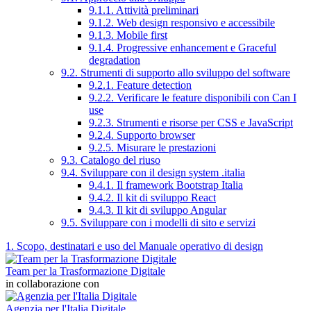
9.1.1. Attività preliminari
9.1.2. Web design responsivo e accessibile
9.1.3. Mobile first
9.1.4. Progressive enhancement e Graceful
degradation
9.2. Strumenti di supporto allo sviluppo del software
9.2.1. Feature detection
9.2.2. Verificare le feature disponibili con Can I
use
9.2.3. Strumenti e risorse per CSS e JavaScript
9.2.4. Supporto browser
9.2.5. Misurare le prestazioni
9.3. Catalogo del riuso
9.4. Sviluppare con il design system .italia
9.4.1. Il framework Bootstrap Italia
9.4.2. Il kit di sviluppo React
9.4.3. Il kit di sviluppo Angular
9.5. Sviluppare con i modelli di sito e servizi
1. Scopo, destinatari e uso del Manuale operativo di design
Team per la Trasformazione Digitale
in collaborazione con
Agenzia per l'Italia Digitale