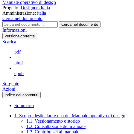
Manuale operativo di design
Progetto:
Designers Italia
Amministrazione:
italia
Cerca nel documento
Cerca nel documento
Informazioni
versione-corrente
Scarica
pdf
html
epub
Sorgente
Azioni
indice dei contenuti
Sommario
1. Scopo, destinatari e uso del Manuale operativo di design
1.1. Versionamento e storico
1.2. Consultazione del manuale
1.3. Contribuisci al manuale