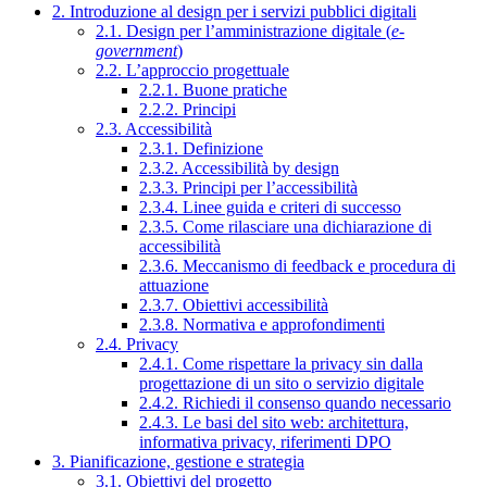
2. Introduzione al design per i servizi pubblici digitali
2.1. Design per l’amministrazione digitale (
e-
government
)
2.2. L’approccio progettuale
2.2.1. Buone pratiche
2.2.2. Principi
2.3. Accessibilità
2.3.1. Definizione
2.3.2. Accessibilità by design
2.3.3. Principi per l’accessibilità
2.3.4. Linee guida e criteri di successo
2.3.5. Come rilasciare una dichiarazione di
accessibilità
2.3.6. Meccanismo di feedback e procedura di
attuazione
2.3.7. Obiettivi accessibilità
2.3.8. Normativa e approfondimenti
2.4. Privacy
2.4.1. Come rispettare la privacy sin dalla
progettazione di un sito o servizio digitale
2.4.2. Richiedi il consenso quando necessario
2.4.3. Le basi del sito web: architettura,
informativa privacy, riferimenti DPO
3. Pianificazione, gestione e strategia
3.1. Obiettivi del progetto