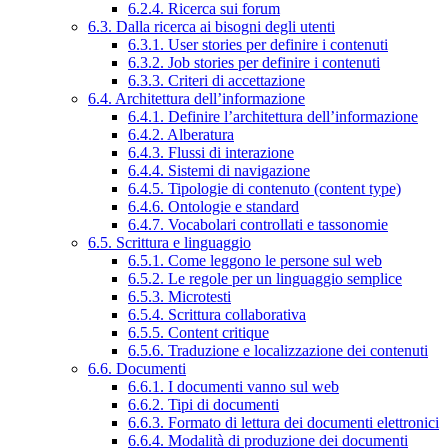
6.2.4. Ricerca sui forum
6.3. Dalla ricerca ai bisogni degli utenti
6.3.1. User stories per definire i contenuti
6.3.2. Job stories per definire i contenuti
6.3.3. Criteri di accettazione
6.4. Architettura dell’informazione
6.4.1. Definire l’architettura dell’informazione
6.4.2. Alberatura
6.4.3. Flussi di interazione
6.4.4. Sistemi di navigazione
6.4.5. Tipologie di contenuto (content type)
6.4.6. Ontologie e standard
6.4.7. Vocabolari controllati e tassonomie
6.5. Scrittura e linguaggio
6.5.1. Come leggono le persone sul web
6.5.2. Le regole per un linguaggio semplice
6.5.3. Microtesti
6.5.4. Scrittura collaborativa
6.5.5. Content critique
6.5.6. Traduzione e localizzazione dei contenuti
6.6. Documenti
6.6.1. I documenti vanno sul web
6.6.2. Tipi di documenti
6.6.3. Formato di lettura dei documenti elettronici
6.6.4. Modalità di produzione dei documenti