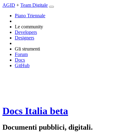
AGID
+
Team Digitale
Piano Triennale
Le community
Developers
Designers
Gli strumenti
Forum
Docs
GitHub
Docs Italia
beta
Documenti pubblici, digitali.