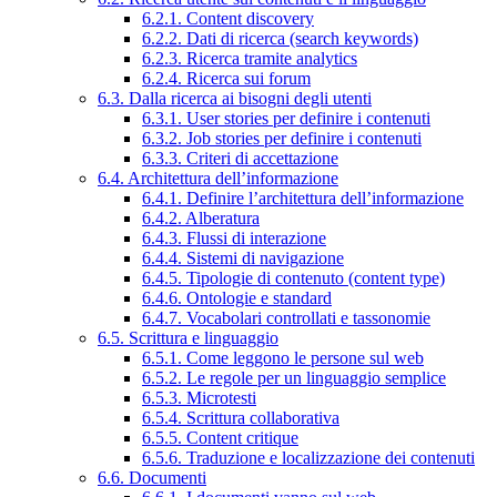
6.2.1. Content discovery
6.2.2. Dati di ricerca (search keywords)
6.2.3. Ricerca tramite analytics
6.2.4. Ricerca sui forum
6.3. Dalla ricerca ai bisogni degli utenti
6.3.1. User stories per definire i contenuti
6.3.2. Job stories per definire i contenuti
6.3.3. Criteri di accettazione
6.4. Architettura dell’informazione
6.4.1. Definire l’architettura dell’informazione
6.4.2. Alberatura
6.4.3. Flussi di interazione
6.4.4. Sistemi di navigazione
6.4.5. Tipologie di contenuto (content type)
6.4.6. Ontologie e standard
6.4.7. Vocabolari controllati e tassonomie
6.5. Scrittura e linguaggio
6.5.1. Come leggono le persone sul web
6.5.2. Le regole per un linguaggio semplice
6.5.3. Microtesti
6.5.4. Scrittura collaborativa
6.5.5. Content critique
6.5.6. Traduzione e localizzazione dei contenuti
6.6. Documenti