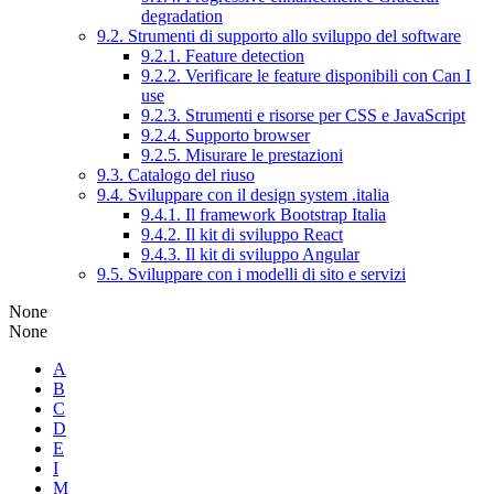
degradation
9.2. Strumenti di supporto allo sviluppo del software
9.2.1. Feature detection
9.2.2. Verificare le feature disponibili con Can I
use
9.2.3. Strumenti e risorse per CSS e JavaScript
9.2.4. Supporto browser
9.2.5. Misurare le prestazioni
9.3. Catalogo del riuso
9.4. Sviluppare con il design system .italia
9.4.1. Il framework Bootstrap Italia
9.4.2. Il kit di sviluppo React
9.4.3. Il kit di sviluppo Angular
9.5. Sviluppare con i modelli di sito e servizi
None
None
A
B
C
D
E
I
M