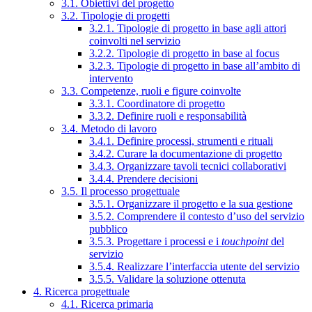
3.1. Obiettivi del progetto
3.2. Tipologie di progetti
3.2.1. Tipologie di progetto in base agli attori
coinvolti nel servizio
3.2.2. Tipologie di progetto in base al focus
3.2.3. Tipologie di progetto in base all’ambito di
intervento
3.3. Competenze, ruoli e figure coinvolte
3.3.1. Coordinatore di progetto
3.3.2. Definire ruoli e responsabilità
3.4. Metodo di lavoro
3.4.1. Definire processi, strumenti e rituali
3.4.2. Curare la documentazione di progetto
3.4.3. Organizzare tavoli tecnici collaborativi
3.4.4. Prendere decisioni
3.5. Il processo progettuale
3.5.1. Organizzare il progetto e la sua gestione
3.5.2. Comprendere il contesto d’uso del servizio
pubblico
3.5.3. Progettare i processi e i
touchpoint
del
servizio
3.5.4. Realizzare l’interfaccia utente del servizio
3.5.5. Validare la soluzione ottenuta
4. Ricerca progettuale
4.1. Ricerca primaria