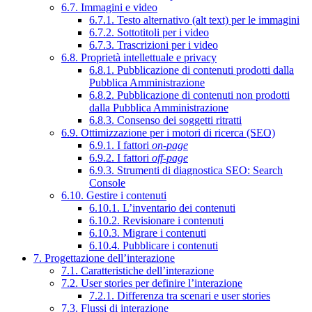
6.7. Immagini e video
6.7.1. Testo alternativo (alt text) per le immagini
6.7.2. Sottotitoli per i video
6.7.3. Trascrizioni per i video
6.8. Proprietà intellettuale e privacy
6.8.1. Pubblicazione di contenuti prodotti dalla
Pubblica Amministrazione
6.8.2. Pubblicazione di contenuti non prodotti
dalla Pubblica Amministrazione
6.8.3. Consenso dei soggetti ritratti
6.9. Ottimizzazione per i motori di ricerca (SEO)
6.9.1. I fattori
on-page
6.9.2. I fattori
off-page
6.9.3. Strumenti di diagnostica SEO: Search
Console
6.10. Gestire i contenuti
6.10.1. L’inventario dei contenuti
6.10.2. Revisionare i contenuti
6.10.3. Migrare i contenuti
6.10.4. Pubblicare i contenuti
7. Progettazione dell’interazione
7.1. Caratteristiche dell’interazione
7.2. User stories per definire l’interazione
7.2.1. Differenza tra scenari e user stories
7.3. Flussi di interazione