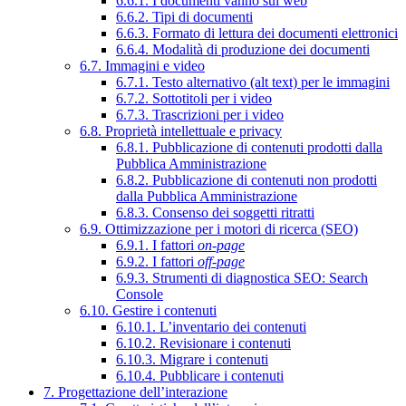
6.6.1. I documenti vanno sul web
6.6.2. Tipi di documenti
6.6.3. Formato di lettura dei documenti elettronici
6.6.4. Modalità di produzione dei documenti
6.7. Immagini e video
6.7.1. Testo alternativo (alt text) per le immagini
6.7.2. Sottotitoli per i video
6.7.3. Trascrizioni per i video
6.8. Proprietà intellettuale e privacy
6.8.1. Pubblicazione di contenuti prodotti dalla
Pubblica Amministrazione
6.8.2. Pubblicazione di contenuti non prodotti
dalla Pubblica Amministrazione
6.8.3. Consenso dei soggetti ritratti
6.9. Ottimizzazione per i motori di ricerca (SEO)
6.9.1. I fattori
on-page
6.9.2. I fattori
off-page
6.9.3. Strumenti di diagnostica SEO: Search
Console
6.10. Gestire i contenuti
6.10.1. L’inventario dei contenuti
6.10.2. Revisionare i contenuti
6.10.3. Migrare i contenuti
6.10.4. Pubblicare i contenuti
7. Progettazione dell’interazione