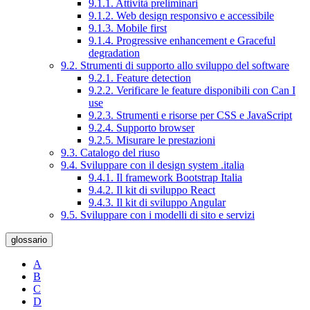
9.1.1. Attività preliminari
9.1.2. Web design responsivo e accessibile
9.1.3. Mobile first
9.1.4. Progressive enhancement e Graceful
degradation
9.2. Strumenti di supporto allo sviluppo del software
9.2.1. Feature detection
9.2.2. Verificare le feature disponibili con Can I
use
9.2.3. Strumenti e risorse per CSS e JavaScript
9.2.4. Supporto browser
9.2.5. Misurare le prestazioni
9.3. Catalogo del riuso
9.4. Sviluppare con il design system .italia
9.4.1. Il framework Bootstrap Italia
9.4.2. Il kit di sviluppo React
9.4.3. Il kit di sviluppo Angular
9.5. Sviluppare con i modelli di sito e servizi
glossario
A
B
C
D