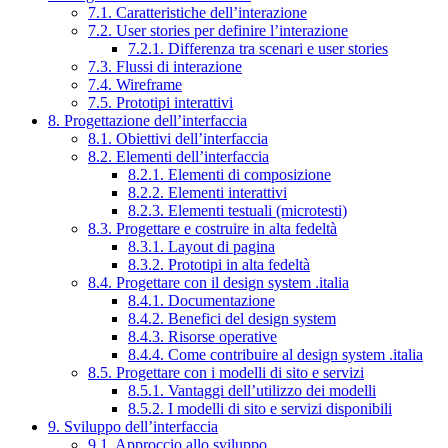
7.1. Caratteristiche dell’interazione
7.2. User stories per definire l’interazione
7.2.1. Differenza tra scenari e user stories
7.3. Flussi di interazione
7.4. Wireframe
7.5. Prototipi interattivi
8. Progettazione dell’interfaccia
8.1. Obiettivi dell’interfaccia
8.2. Elementi dell’interfaccia
8.2.1. Elementi di composizione
8.2.2. Elementi interattivi
8.2.3. Elementi testuali (microtesti)
8.3. Progettare e costruire in alta fedeltà
8.3.1. Layout di pagina
8.3.2. Prototipi in alta fedeltà
8.4. Progettare con il design system .italia
8.4.1. Documentazione
8.4.2. Benefici del design system
8.4.3. Risorse operative
8.4.4. Come contribuire al design system .italia
8.5. Progettare con i modelli di sito e servizi
8.5.1. Vantaggi dell’utilizzo dei modelli
8.5.2. I modelli di sito e servizi disponibili
9. Sviluppo dell’interfaccia
9.1. Approccio allo sviluppo