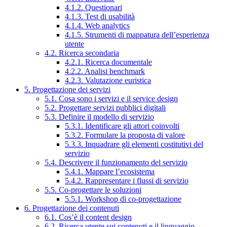
4.1.2. Questionari
4.1.3. Test di usabilità
4.1.4. Web analytics
4.1.5. Strumenti di mappatura dell’esperienza
utente
4.2. Ricerca secondaria
4.2.1. Ricerca documentale
4.2.2. Analisi benchmark
4.2.3. Valutazione euristica
5. Progettazione dei servizi
5.1. Cosa sono i servizi e il service design
5.2. Progettare servizi pubblici digitali
5.3. Definire il modello di servizio
5.3.1. Identificare gli attori coinvolti
5.3.2. Formulare la proposta di valore
5.3.3. Inquadrare gli elementi costitutivi del
servizio
5.4. Descrivere il funzionamento del servizio
5.4.1. Mappare l’ecosistema
5.4.2. Rappresentare i flussi di servizio
5.5. Co-progettare le soluzioni
5.5.1. Workshop di co-progettazione
6. Progettazione dei contenuti
6.1. Cos’è il content design
6.2. Ricerca utente sui contenuti e il linguaggio