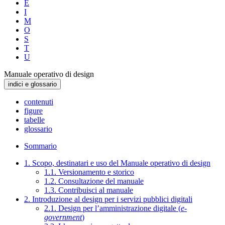
E
I
M
O
S
T
U
Manuale operativo di design
indici e glossario
contenuti
figure
tabelle
glossario
Sommario
1. Scopo, destinatari e uso del Manuale operativo di design
1.1. Versionamento e storico
1.2. Consultazione del manuale
1.3. Contribuisci al manuale
2. Introduzione al design per i servizi pubblici digitali
2.1. Design per l’amministrazione digitale (
e-
government
)