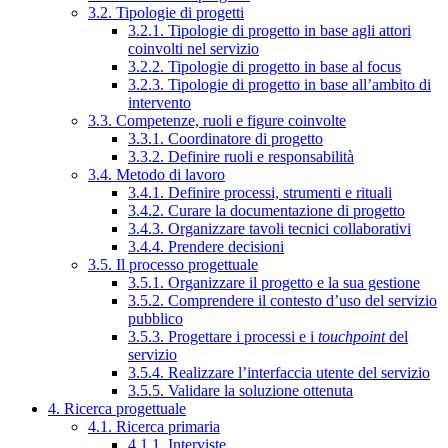
3.2. Tipologie di progetti
3.2.1. Tipologie di progetto in base agli attori
coinvolti nel servizio
3.2.2. Tipologie di progetto in base al focus
3.2.3. Tipologie di progetto in base all’ambito di
intervento
3.3. Competenze, ruoli e figure coinvolte
3.3.1. Coordinatore di progetto
3.3.2. Definire ruoli e responsabilità
3.4. Metodo di lavoro
3.4.1. Definire processi, strumenti e rituali
3.4.2. Curare la documentazione di progetto
3.4.3. Organizzare tavoli tecnici collaborativi
3.4.4. Prendere decisioni
3.5. Il processo progettuale
3.5.1. Organizzare il progetto e la sua gestione
3.5.2. Comprendere il contesto d’uso del servizio
pubblico
3.5.3. Progettare i processi e i
touchpoint
del
servizio
3.5.4. Realizzare l’interfaccia utente del servizio
3.5.5. Validare la soluzione ottenuta
4. Ricerca progettuale
4.1. Ricerca primaria
4.1.1. Interviste