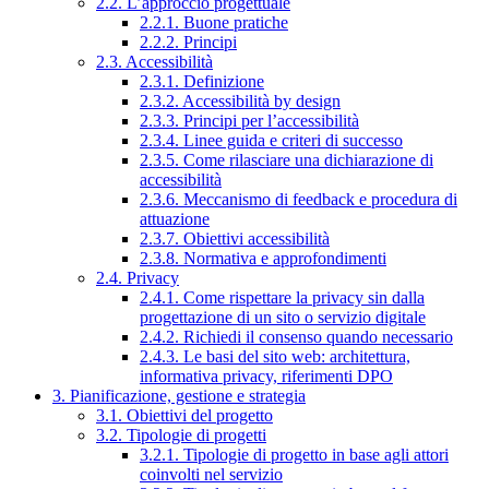
2.2. L’approccio progettuale
2.2.1. Buone pratiche
2.2.2. Principi
2.3. Accessibilità
2.3.1. Definizione
2.3.2. Accessibilità by design
2.3.3. Principi per l’accessibilità
2.3.4. Linee guida e criteri di successo
2.3.5. Come rilasciare una dichiarazione di
accessibilità
2.3.6. Meccanismo di feedback e procedura di
attuazione
2.3.7. Obiettivi accessibilità
2.3.8. Normativa e approfondimenti
2.4. Privacy
2.4.1. Come rispettare la privacy sin dalla
progettazione di un sito o servizio digitale
2.4.2. Richiedi il consenso quando necessario
2.4.3. Le basi del sito web: architettura,
informativa privacy, riferimenti DPO
3. Pianificazione, gestione e strategia
3.1. Obiettivi del progetto
3.2. Tipologie di progetti
3.2.1. Tipologie di progetto in base agli attori
coinvolti nel servizio