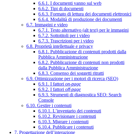
6.6.1. I documenti vanno sul web
6.6.2. Tipi di documenti
6.6.3. Formato di lettura dei documenti elettronici
6.6.4. Modalità di produzione dei documenti
6.7. Immagini e video
6.7.1. Testo alternativo (alt text) per le immagini
6.7.2. Sottotitoli per i video
6.7.3. Trascrizioni per i video
6.8. Proprietà intellettuale e privacy
6.8.1. Pubblicazione di contenuti prodotti dalla
Pubblica Amministrazione
6.8.2. Pubblicazione di contenuti non prodotti
dalla Pubblica Amministrazione
6.8.3. Consenso dei soggetti ritratti
6.9. Ottimizzazione per i motori di ricerca (SEO)
6.9.1. I fattori
on-page
6.9.2. I fattori
off-page
6.9.3. Strumenti di diagnostica SEO: Search
Console
6.10. Gestire i contenuti
6.10.1. L’inventario dei contenuti
6.10.2. Revisionare i contenuti
6.10.3. Migrare i contenuti
6.10.4. Pubblicare i contenuti
7. Progettazione dell’interazione