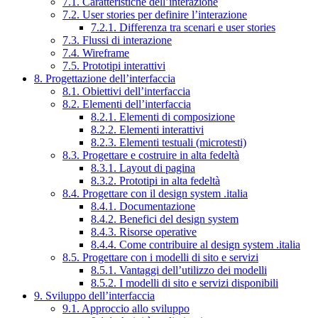
7.1. Caratteristiche dell’interazione
7.2. User stories per definire l’interazione
7.2.1. Differenza tra scenari e user stories
7.3. Flussi di interazione
7.4. Wireframe
7.5. Prototipi interattivi
8. Progettazione dell’interfaccia
8.1. Obiettivi dell’interfaccia
8.2. Elementi dell’interfaccia
8.2.1. Elementi di composizione
8.2.2. Elementi interattivi
8.2.3. Elementi testuali (microtesti)
8.3. Progettare e costruire in alta fedeltà
8.3.1. Layout di pagina
8.3.2. Prototipi in alta fedeltà
8.4. Progettare con il design system .italia
8.4.1. Documentazione
8.4.2. Benefici del design system
8.4.3. Risorse operative
8.4.4. Come contribuire al design system .italia
8.5. Progettare con i modelli di sito e servizi
8.5.1. Vantaggi dell’utilizzo dei modelli
8.5.2. I modelli di sito e servizi disponibili
9. Sviluppo dell’interfaccia
9.1. Approccio allo sviluppo