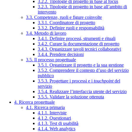
3.2.2. Tipologie di progetto in base al focus
3.2.3. Tipologie di progetto in base all’ambito di
intervento
3.3. Competenze, ruoli e figure coinvolte
3.3.1. Coordinatore di progetto
3.3.2. Definire ruoli e responsabilità
3.4. Metodo di lavoro
3.4.1. Definire processi, strumenti e rituali
3.4.2. Curare la documentazione di progetto
3.4.3. Organizzare tavoli tecnici collaborativi
3.4.4. Prendere decisioni
3.5. Il processo progettuale
3.5.1. Organizzare il progetto e la sua gestione
3.5.2. Comprendere il contesto d’uso del servizio
pubblico
3.5.3. Progettare i processi e i
touchpoint
del
servizio
3.5.4. Realizzare l’interfaccia utente del servizio
3.5.5. Validare la soluzione ottenuta
4. Ricerca progettuale
4.1. Ricerca primaria
4.1.1. Interviste
4.1.2. Questionari
4.1.3. Test di usabilità
4.1.4. Web analytics