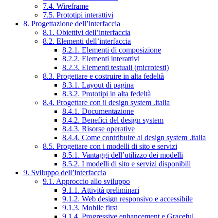
7.4. Wireframe
7.5. Prototipi interattivi
8. Progettazione dell’interfaccia
8.1. Obiettivi dell’interfaccia
8.2. Elementi dell’interfaccia
8.2.1. Elementi di composizione
8.2.2. Elementi interattivi
8.2.3. Elementi testuali (microtesti)
8.3. Progettare e costruire in alta fedeltà
8.3.1. Layout di pagina
8.3.2. Prototipi in alta fedeltà
8.4. Progettare con il design system .italia
8.4.1. Documentazione
8.4.2. Benefici del design system
8.4.3. Risorse operative
8.4.4. Come contribuire al design system .italia
8.5. Progettare con i modelli di sito e servizi
8.5.1. Vantaggi dell’utilizzo dei modelli
8.5.2. I modelli di sito e servizi disponibili
9. Sviluppo dell’interfaccia
9.1. Approccio allo sviluppo
9.1.1. Attività preliminari
9.1.2. Web design responsivo e accessibile
9.1.3. Mobile first
9.1.4. Progressive enhancement e Graceful