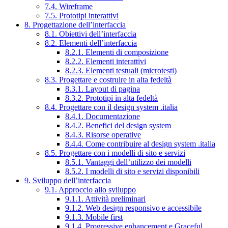
7.4. Wireframe
7.5. Prototipi interattivi
8. Progettazione dell’interfaccia
8.1. Obiettivi dell’interfaccia
8.2. Elementi dell’interfaccia
8.2.1. Elementi di composizione
8.2.2. Elementi interattivi
8.2.3. Elementi testuali (microtesti)
8.3. Progettare e costruire in alta fedeltà
8.3.1. Layout di pagina
8.3.2. Prototipi in alta fedeltà
8.4. Progettare con il design system .italia
8.4.1. Documentazione
8.4.2. Benefici del design system
8.4.3. Risorse operative
8.4.4. Come contribuire al design system .italia
8.5. Progettare con i modelli di sito e servizi
8.5.1. Vantaggi dell’utilizzo dei modelli
8.5.2. I modelli di sito e servizi disponibili
9. Sviluppo dell’interfaccia
9.1. Approccio allo sviluppo
9.1.1. Attività preliminari
9.1.2. Web design responsivo e accessibile
9.1.3. Mobile first
9.1.4. Progressive enhancement e Graceful