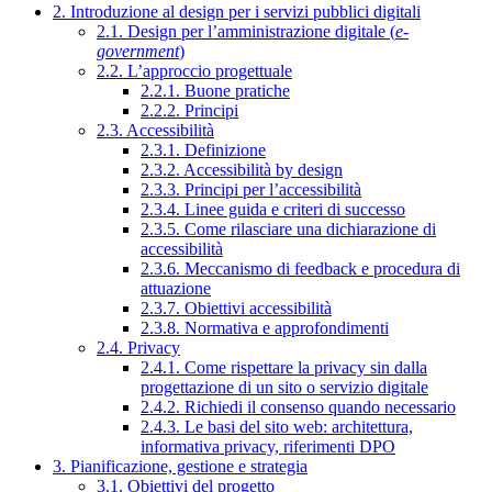
2. Introduzione al design per i servizi pubblici digitali
2.1. Design per l’amministrazione digitale (
e-
government
)
2.2. L’approccio progettuale
2.2.1. Buone pratiche
2.2.2. Principi
2.3. Accessibilità
2.3.1. Definizione
2.3.2. Accessibilità by design
2.3.3. Principi per l’accessibilità
2.3.4. Linee guida e criteri di successo
2.3.5. Come rilasciare una dichiarazione di
accessibilità
2.3.6. Meccanismo di feedback e procedura di
attuazione
2.3.7. Obiettivi accessibilità
2.3.8. Normativa e approfondimenti
2.4. Privacy
2.4.1. Come rispettare la privacy sin dalla
progettazione di un sito o servizio digitale
2.4.2. Richiedi il consenso quando necessario
2.4.3. Le basi del sito web: architettura,
informativa privacy, riferimenti DPO
3. Pianificazione, gestione e strategia
3.1. Obiettivi del progetto