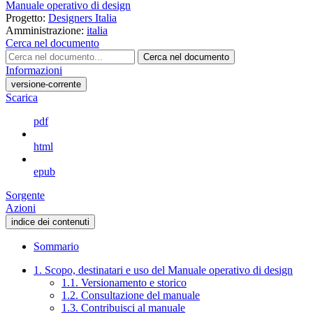
Manuale operativo di design
Progetto:
Designers Italia
Amministrazione:
italia
Cerca nel documento
Cerca nel documento
Informazioni
versione-corrente
Scarica
pdf
html
epub
Sorgente
Azioni
indice dei contenuti
Sommario
1. Scopo, destinatari e uso del Manuale operativo di design
1.1. Versionamento e storico
1.2. Consultazione del manuale
1.3. Contribuisci al manuale