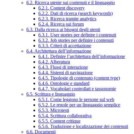
6.2. Ricerca utente sui contenuti e il linguaggio
6.2.1. Content discovery
6.2.2. Dati di ricerca (search keywords)
6.2.3. Ricerca tramite analytics
6.2.4. Ricerca sui forum
6.3. Dalla ricerca ai bisogni degli utenti
6.3.1. User stories per definire i contenuti
6.3.2. Job stories per definire i contenuti
6.3.3. Criteri di accettazione
6.4. Architettura dell’informazione
6.4.1. Definire l’architettura dell’informazione
6.4.2. Alberatura
6.4.3. Flussi di interazione
6.4.4. Sistemi di navigazione
6.4.5. Tipologie di contenuto (content type)
6.4.6. Ontologie e standard
6.4.7. Vocabolari controllati e tassonomie
6.5. Scrittura e linguaggio
6.5.1. Come leggono le persone sul web
6.5.2. Le regole per un linguaggio semplice
6.5.3. Microtesti
6.5.4. Scrittura collaborativa
6.5.5. Content critique
6.5.6. Traduzione e localizzazione dei contenuti
6.6. Documenti