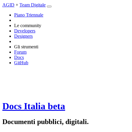
AGID
+
Team Digitale
Piano Triennale
Le community
Developers
Designers
Gli strumenti
Forum
Docs
GitHub
Docs Italia
beta
Documenti pubblici, digitali.