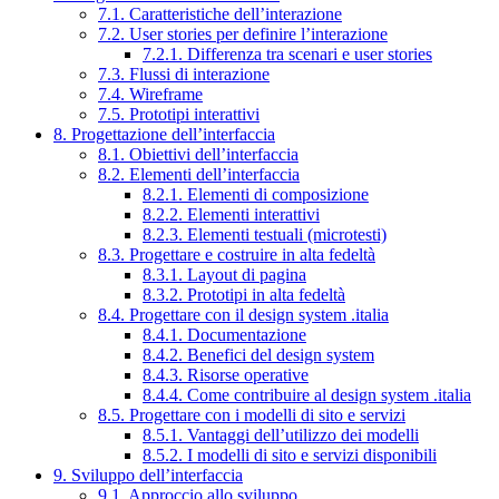
7.1. Caratteristiche dell’interazione
7.2. User stories per definire l’interazione
7.2.1. Differenza tra scenari e user stories
7.3. Flussi di interazione
7.4. Wireframe
7.5. Prototipi interattivi
8. Progettazione dell’interfaccia
8.1. Obiettivi dell’interfaccia
8.2. Elementi dell’interfaccia
8.2.1. Elementi di composizione
8.2.2. Elementi interattivi
8.2.3. Elementi testuali (microtesti)
8.3. Progettare e costruire in alta fedeltà
8.3.1. Layout di pagina
8.3.2. Prototipi in alta fedeltà
8.4. Progettare con il design system .italia
8.4.1. Documentazione
8.4.2. Benefici del design system
8.4.3. Risorse operative
8.4.4. Come contribuire al design system .italia
8.5. Progettare con i modelli di sito e servizi
8.5.1. Vantaggi dell’utilizzo dei modelli
8.5.2. I modelli di sito e servizi disponibili
9. Sviluppo dell’interfaccia
9.1. Approccio allo sviluppo