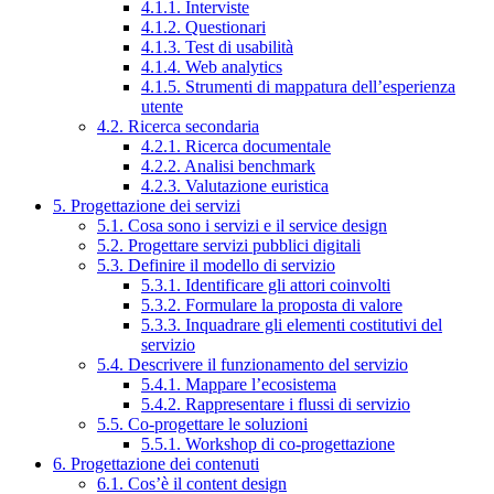
4.1.1. Interviste
4.1.2. Questionari
4.1.3. Test di usabilità
4.1.4. Web analytics
4.1.5. Strumenti di mappatura dell’esperienza
utente
4.2. Ricerca secondaria
4.2.1. Ricerca documentale
4.2.2. Analisi benchmark
4.2.3. Valutazione euristica
5. Progettazione dei servizi
5.1. Cosa sono i servizi e il service design
5.2. Progettare servizi pubblici digitali
5.3. Definire il modello di servizio
5.3.1. Identificare gli attori coinvolti
5.3.2. Formulare la proposta di valore
5.3.3. Inquadrare gli elementi costitutivi del
servizio
5.4. Descrivere il funzionamento del servizio
5.4.1. Mappare l’ecosistema
5.4.2. Rappresentare i flussi di servizio
5.5. Co-progettare le soluzioni
5.5.1. Workshop di co-progettazione
6. Progettazione dei contenuti
6.1. Cos’è il content design