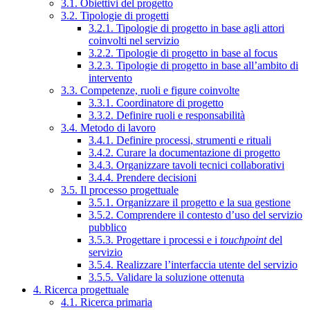
3.1. Obiettivi del progetto
3.2. Tipologie di progetti
3.2.1. Tipologie di progetto in base agli attori
coinvolti nel servizio
3.2.2. Tipologie di progetto in base al focus
3.2.3. Tipologie di progetto in base all’ambito di
intervento
3.3. Competenze, ruoli e figure coinvolte
3.3.1. Coordinatore di progetto
3.3.2. Definire ruoli e responsabilità
3.4. Metodo di lavoro
3.4.1. Definire processi, strumenti e rituali
3.4.2. Curare la documentazione di progetto
3.4.3. Organizzare tavoli tecnici collaborativi
3.4.4. Prendere decisioni
3.5. Il processo progettuale
3.5.1. Organizzare il progetto e la sua gestione
3.5.2. Comprendere il contesto d’uso del servizio
pubblico
3.5.3. Progettare i processi e i
touchpoint
del
servizio
3.5.4. Realizzare l’interfaccia utente del servizio
3.5.5. Validare la soluzione ottenuta
4. Ricerca progettuale
4.1. Ricerca primaria