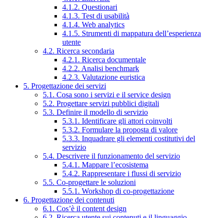
4.1.2. Questionari
4.1.3. Test di usabilità
4.1.4. Web analytics
4.1.5. Strumenti di mappatura dell’esperienza
utente
4.2. Ricerca secondaria
4.2.1. Ricerca documentale
4.2.2. Analisi benchmark
4.2.3. Valutazione euristica
5. Progettazione dei servizi
5.1. Cosa sono i servizi e il service design
5.2. Progettare servizi pubblici digitali
5.3. Definire il modello di servizio
5.3.1. Identificare gli attori coinvolti
5.3.2. Formulare la proposta di valore
5.3.3. Inquadrare gli elementi costitutivi del
servizio
5.4. Descrivere il funzionamento del servizio
5.4.1. Mappare l’ecosistema
5.4.2. Rappresentare i flussi di servizio
5.5. Co-progettare le soluzioni
5.5.1. Workshop di co-progettazione
6. Progettazione dei contenuti
6.1. Cos’è il content design
6.2. Ricerca utente sui contenuti e il linguaggio