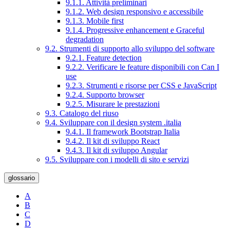
9.1.1. Attività preliminari
9.1.2. Web design responsivo e accessibile
9.1.3. Mobile first
9.1.4. Progressive enhancement e Graceful
degradation
9.2. Strumenti di supporto allo sviluppo del software
9.2.1. Feature detection
9.2.2. Verificare le feature disponibili con Can I
use
9.2.3. Strumenti e risorse per CSS e JavaScript
9.2.4. Supporto browser
9.2.5. Misurare le prestazioni
9.3. Catalogo del riuso
9.4. Sviluppare con il design system .italia
9.4.1. Il framework Bootstrap Italia
9.4.2. Il kit di sviluppo React
9.4.3. Il kit di sviluppo Angular
9.5. Sviluppare con i modelli di sito e servizi
glossario
A
B
C
D