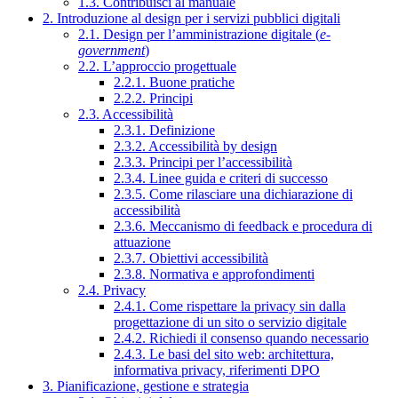
1.3. Contribuisci al manuale
2. Introduzione al design per i servizi pubblici digitali
2.1. Design per l’amministrazione digitale (
e-
government
)
2.2. L’approccio progettuale
2.2.1. Buone pratiche
2.2.2. Principi
2.3. Accessibilità
2.3.1. Definizione
2.3.2. Accessibilità by design
2.3.3. Principi per l’accessibilità
2.3.4. Linee guida e criteri di successo
2.3.5. Come rilasciare una dichiarazione di
accessibilità
2.3.6. Meccanismo di feedback e procedura di
attuazione
2.3.7. Obiettivi accessibilità
2.3.8. Normativa e approfondimenti
2.4. Privacy
2.4.1. Come rispettare la privacy sin dalla
progettazione di un sito o servizio digitale
2.4.2. Richiedi il consenso quando necessario
2.4.3. Le basi del sito web: architettura,
informativa privacy, riferimenti DPO
3. Pianificazione, gestione e strategia