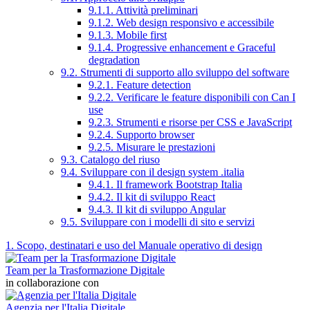
9.1.1. Attività preliminari
9.1.2. Web design responsivo e accessibile
9.1.3. Mobile first
9.1.4. Progressive enhancement e Graceful
degradation
9.2. Strumenti di supporto allo sviluppo del software
9.2.1. Feature detection
9.2.2. Verificare le feature disponibili con Can I
use
9.2.3. Strumenti e risorse per CSS e JavaScript
9.2.4. Supporto browser
9.2.5. Misurare le prestazioni
9.3. Catalogo del riuso
9.4. Sviluppare con il design system .italia
9.4.1. Il framework Bootstrap Italia
9.4.2. Il kit di sviluppo React
9.4.3. Il kit di sviluppo Angular
9.5. Sviluppare con i modelli di sito e servizi
1. Scopo, destinatari e uso del Manuale operativo di design
Team per la Trasformazione Digitale
in collaborazione con
Agenzia per l'Italia Digitale