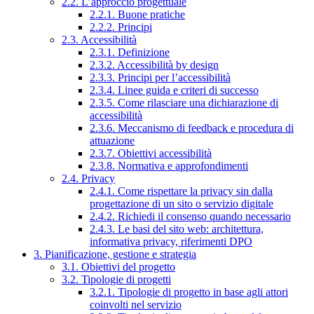
2.2. L’approccio progettuale
2.2.1. Buone pratiche
2.2.2. Principi
2.3. Accessibilità
2.3.1. Definizione
2.3.2. Accessibilità by design
2.3.3. Principi per l’accessibilità
2.3.4. Linee guida e criteri di successo
2.3.5. Come rilasciare una dichiarazione di
accessibilità
2.3.6. Meccanismo di feedback e procedura di
attuazione
2.3.7. Obiettivi accessibilità
2.3.8. Normativa e approfondimenti
2.4. Privacy
2.4.1. Come rispettare la privacy sin dalla
progettazione di un sito o servizio digitale
2.4.2. Richiedi il consenso quando necessario
2.4.3. Le basi del sito web: architettura,
informativa privacy, riferimenti DPO
3. Pianificazione, gestione e strategia
3.1. Obiettivi del progetto
3.2. Tipologie di progetti
3.2.1. Tipologie di progetto in base agli attori
coinvolti nel servizio