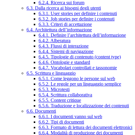
6.2.4. Ricerca sui forum
6.3. Dalla ricerca ai bisogni degli utenti
6.3.1. User stories per definire i contenuti
6.3.2. Job stories per definire i contenuti
6.3.3. Criteri di accettazione
6.4. Architettura dell’informazione
6.4.1. Definire l’architettura dell’informazione
6.4.2. Alberatura
6.4.3. Flussi di interazione
6.4.4. Sistemi di navigazione
6.4.5. Tipologie di contenuto (content type)
6.4.6. Ontologie e standard
6.4.7. Vocabolari controllati e tassonomie
6.5. Scrittura e linguaggio
6.5.1. Come leggono le persone sul web
6.5.2. Le regole per un linguaggio semplice
6.5.3. Microtesti
6.5.4. Scrittura collaborativa
6.5.5. Content critique
6.5.6. Traduzione e localizzazione dei contenuti
6.6. Documenti
6.6.1. I documenti vanno sul web
6.6.2. Tipi di documenti
6.6.3. Formato di lettura dei documenti elettronici
6.6.4. Modalità di produzione dei documenti