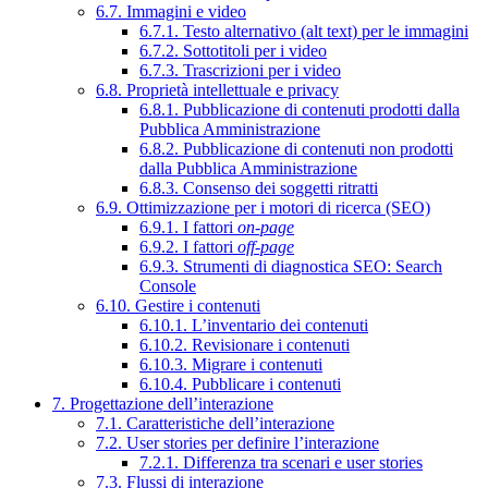
6.7. Immagini e video
6.7.1. Testo alternativo (alt text) per le immagini
6.7.2. Sottotitoli per i video
6.7.3. Trascrizioni per i video
6.8. Proprietà intellettuale e privacy
6.8.1. Pubblicazione di contenuti prodotti dalla
Pubblica Amministrazione
6.8.2. Pubblicazione di contenuti non prodotti
dalla Pubblica Amministrazione
6.8.3. Consenso dei soggetti ritratti
6.9. Ottimizzazione per i motori di ricerca (SEO)
6.9.1. I fattori
on-page
6.9.2. I fattori
off-page
6.9.3. Strumenti di diagnostica SEO: Search
Console
6.10. Gestire i contenuti
6.10.1. L’inventario dei contenuti
6.10.2. Revisionare i contenuti
6.10.3. Migrare i contenuti
6.10.4. Pubblicare i contenuti
7. Progettazione dell’interazione
7.1. Caratteristiche dell’interazione
7.2. User stories per definire l’interazione
7.2.1. Differenza tra scenari e user stories
7.3. Flussi di interazione