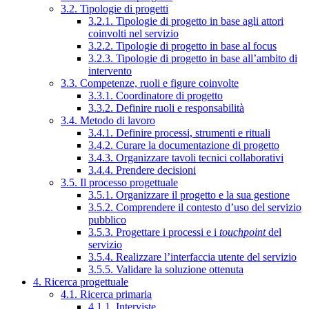
3.2. Tipologie di progetti
3.2.1. Tipologie di progetto in base agli attori
coinvolti nel servizio
3.2.2. Tipologie di progetto in base al focus
3.2.3. Tipologie di progetto in base all’ambito di
intervento
3.3. Competenze, ruoli e figure coinvolte
3.3.1. Coordinatore di progetto
3.3.2. Definire ruoli e responsabilità
3.4. Metodo di lavoro
3.4.1. Definire processi, strumenti e rituali
3.4.2. Curare la documentazione di progetto
3.4.3. Organizzare tavoli tecnici collaborativi
3.4.4. Prendere decisioni
3.5. Il processo progettuale
3.5.1. Organizzare il progetto e la sua gestione
3.5.2. Comprendere il contesto d’uso del servizio
pubblico
3.5.3. Progettare i processi e i
touchpoint
del
servizio
3.5.4. Realizzare l’interfaccia utente del servizio
3.5.5. Validare la soluzione ottenuta
4. Ricerca progettuale
4.1. Ricerca primaria
4.1.1. Interviste