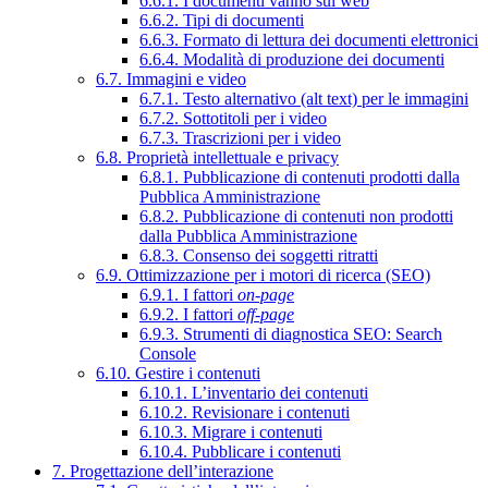
6.6.1. I documenti vanno sul web
6.6.2. Tipi di documenti
6.6.3. Formato di lettura dei documenti elettronici
6.6.4. Modalità di produzione dei documenti
6.7. Immagini e video
6.7.1. Testo alternativo (alt text) per le immagini
6.7.2. Sottotitoli per i video
6.7.3. Trascrizioni per i video
6.8. Proprietà intellettuale e privacy
6.8.1. Pubblicazione di contenuti prodotti dalla
Pubblica Amministrazione
6.8.2. Pubblicazione di contenuti non prodotti
dalla Pubblica Amministrazione
6.8.3. Consenso dei soggetti ritratti
6.9. Ottimizzazione per i motori di ricerca (SEO)
6.9.1. I fattori
on-page
6.9.2. I fattori
off-page
6.9.3. Strumenti di diagnostica SEO: Search
Console
6.10. Gestire i contenuti
6.10.1. L’inventario dei contenuti
6.10.2. Revisionare i contenuti
6.10.3. Migrare i contenuti
6.10.4. Pubblicare i contenuti
7. Progettazione dell’interazione