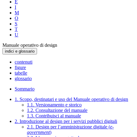
E
I
M
O
S
T
U
Manuale operativo di design
indici e glossario
contenuti
figure
tabelle
glossario
Sommario
1. Scopo, destinatari e uso del Manuale operativo di design
1.1. Versionamento e storico
1.2. Consultazione del manuale
1.3. Contribuisci al manuale
2. Introduzione al design per i servizi pubblici digitali
2.1. Design per l’amministrazione digitale (
e-
government
)