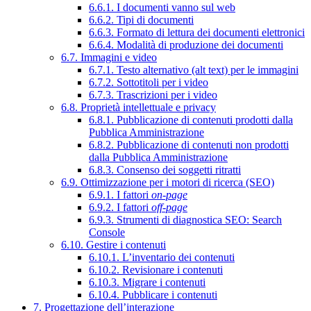
6.6.1. I documenti vanno sul web
6.6.2. Tipi di documenti
6.6.3. Formato di lettura dei documenti elettronici
6.6.4. Modalità di produzione dei documenti
6.7. Immagini e video
6.7.1. Testo alternativo (alt text) per le immagini
6.7.2. Sottotitoli per i video
6.7.3. Trascrizioni per i video
6.8. Proprietà intellettuale e privacy
6.8.1. Pubblicazione di contenuti prodotti dalla
Pubblica Amministrazione
6.8.2. Pubblicazione di contenuti non prodotti
dalla Pubblica Amministrazione
6.8.3. Consenso dei soggetti ritratti
6.9. Ottimizzazione per i motori di ricerca (SEO)
6.9.1. I fattori
on-page
6.9.2. I fattori
off-page
6.9.3. Strumenti di diagnostica SEO: Search
Console
6.10. Gestire i contenuti
6.10.1. L’inventario dei contenuti
6.10.2. Revisionare i contenuti
6.10.3. Migrare i contenuti
6.10.4. Pubblicare i contenuti
7. Progettazione dell’interazione