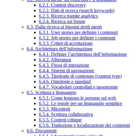
6.2.1. Content discovery
6.2.2. Dati di ricerca (search keywords)
6.2.3. Ricerca tramite analytics
6.2.4. Ricerca sui forum
6.3. Dalla ricerca ai bisogni degli utenti
6.3.1. User stories per definire i contenuti
6.3.2. Job stories per definire i contenuti
6.3.3. Criteri di accettazione
6.4. Architettura dell’informazione
6.4.1. Definire l’architettura dell’informazione
6.4.2. Alberatura
6.4.3. Flussi di interazione
6.4.4. Sistemi di navigazione
6.4.5. Tipologie di contenuto (content type)
6.4.6. Ontologie e standard
6.4.7. Vocabolari controllati e tassonomie
6.5. Scrittura e linguaggio
6.5.1. Come leggono le persone sul web
6.5.2. Le regole per un linguaggio semplice
6.5.3. Microtesti
6.5.4. Scrittura collaborativa
6.5.5. Content critique
6.5.6. Traduzione e localizzazione dei contenuti
6.6. Documenti