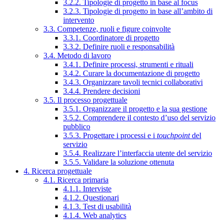
3.2.2. Tipologie di progetto in base al focus
3.2.3. Tipologie di progetto in base all’ambito di
intervento
3.3. Competenze, ruoli e figure coinvolte
3.3.1. Coordinatore di progetto
3.3.2. Definire ruoli e responsabilità
3.4. Metodo di lavoro
3.4.1. Definire processi, strumenti e rituali
3.4.2. Curare la documentazione di progetto
3.4.3. Organizzare tavoli tecnici collaborativi
3.4.4. Prendere decisioni
3.5. Il processo progettuale
3.5.1. Organizzare il progetto e la sua gestione
3.5.2. Comprendere il contesto d’uso del servizio
pubblico
3.5.3. Progettare i processi e i
touchpoint
del
servizio
3.5.4. Realizzare l’interfaccia utente del servizio
3.5.5. Validare la soluzione ottenuta
4. Ricerca progettuale
4.1. Ricerca primaria
4.1.1. Interviste
4.1.2. Questionari
4.1.3. Test di usabilità
4.1.4. Web analytics