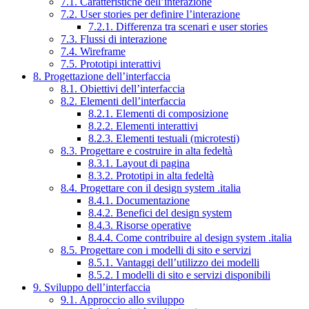
7.1. Caratteristiche dell’interazione
7.2. User stories per definire l’interazione
7.2.1. Differenza tra scenari e user stories
7.3. Flussi di interazione
7.4. Wireframe
7.5. Prototipi interattivi
8. Progettazione dell’interfaccia
8.1. Obiettivi dell’interfaccia
8.2. Elementi dell’interfaccia
8.2.1. Elementi di composizione
8.2.2. Elementi interattivi
8.2.3. Elementi testuali (microtesti)
8.3. Progettare e costruire in alta fedeltà
8.3.1. Layout di pagina
8.3.2. Prototipi in alta fedeltà
8.4. Progettare con il design system .italia
8.4.1. Documentazione
8.4.2. Benefici del design system
8.4.3. Risorse operative
8.4.4. Come contribuire al design system .italia
8.5. Progettare con i modelli di sito e servizi
8.5.1. Vantaggi dell’utilizzo dei modelli
8.5.2. I modelli di sito e servizi disponibili
9. Sviluppo dell’interfaccia
9.1. Approccio allo sviluppo