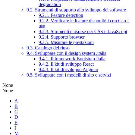
degradation
9.2. Strumenti di supporto allo sviluppo del software
9.2.1. Feature detection
9.2.2. Verificare le feature disponibili con Can I
use
9.2.3. Strumenti e risorse per CSS e JavaScript
9.2.4. Supporto browser
9.2.5. Misurare le prestazioni
9.3. Catalogo del riuso
9.4. Sviluppare con il design system .italia
9.4.1. Il framework Bootstrap Italia
9.4.2. Il kit di sviluppo React
9.4.3. Il kit di sviluppo Angular
9.5. Sviluppare con i modelli di sito e servizi
None
None
A
B
C
D
E
I
M