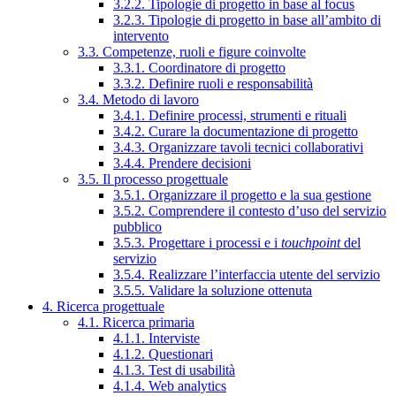
3.2.2. Tipologie di progetto in base al focus
3.2.3. Tipologie di progetto in base all’ambito di
intervento
3.3. Competenze, ruoli e figure coinvolte
3.3.1. Coordinatore di progetto
3.3.2. Definire ruoli e responsabilità
3.4. Metodo di lavoro
3.4.1. Definire processi, strumenti e rituali
3.4.2. Curare la documentazione di progetto
3.4.3. Organizzare tavoli tecnici collaborativi
3.4.4. Prendere decisioni
3.5. Il processo progettuale
3.5.1. Organizzare il progetto e la sua gestione
3.5.2. Comprendere il contesto d’uso del servizio
pubblico
3.5.3. Progettare i processi e i
touchpoint
del
servizio
3.5.4. Realizzare l’interfaccia utente del servizio
3.5.5. Validare la soluzione ottenuta
4. Ricerca progettuale
4.1. Ricerca primaria
4.1.1. Interviste
4.1.2. Questionari
4.1.3. Test di usabilità
4.1.4. Web analytics