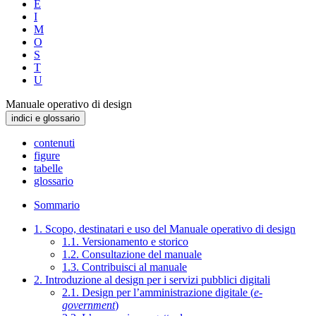
E
I
M
O
S
T
U
Manuale operativo di design
indici e glossario
contenuti
figure
tabelle
glossario
Sommario
1. Scopo, destinatari e uso del Manuale operativo di design
1.1. Versionamento e storico
1.2. Consultazione del manuale
1.3. Contribuisci al manuale
2. Introduzione al design per i servizi pubblici digitali
2.1. Design per l’amministrazione digitale (
e-
government
)