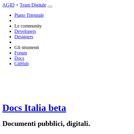
AGID
+
Team Digitale
Piano Triennale
Le community
Developers
Designers
Gli strumenti
Forum
Docs
GitHub
Docs Italia
beta
Documenti pubblici, digitali.