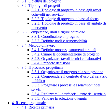
3.1. Obiettivi del progetto
3.2. Tipologie di progetti
3.2.1. Tipologie di progetto in base agli attori
coinvolti nel servizio
3.2.2. Tipologie di progetto in base al focus
3.2.3. Tipologie di progetto in base all’ambito di
intervento
3.3. Competenze, ruoli e figure coinvolte
3.3.1. Coordinatore di progetto
3.3.2. Definire ruoli e responsabilità
3.4. Metodo di lavoro
3.4.1. Definire processi, strumenti e rituali
3.4.2. Curare la documentazione di progetto
3.4.3. Organizzare tavoli tecnici collaborativi
3.4.4. Prendere decisioni
3.5. Il processo progettuale
3.5.1. Organizzare il progetto e la sua gestione
3.5.2. Comprendere il contesto d’uso del servizio
pubblico
3.5.3. Progettare i processi e i
touchpoint
del
servizio
3.5.4. Realizzare l’interfaccia utente del servizio
3.5.5. Validare la soluzione ottenuta
4. Ricerca progettuale
4.1. Ricerca primaria