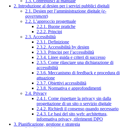
1.3. Contribuisci al manuale
2. Introduzione al design per i servizi pubblici digitali
2.1. Design per l’amministrazione digitale (
e-
government
)
2.2. L’approccio progettuale
2.2.1. Buone pratiche
2.2.2. Principi
2.3. Accessibilità
2.3.1. Definizione
2.3.2. Accessibilità by design
2.3.3. Principi per l’accessibilità
2.3.4. Linee guida e criteri di successo
2.3.5. Come rilasciare una dichiarazione di
accessibilità
2.3.6. Meccanismo di feedback e procedura di
attuazione
2.3.7. Obiettivi accessibilità
2.3.8. Normativa e approfondimenti
2.4. Privacy
2.4.1. Come rispettare la privacy sin dalla
progettazione di un sito o servizio digitale
2.4.2. Richiedi il consenso quando necessario
2.4.3. Le basi del sito web: architettura,
informativa privacy, riferimenti DPO
3. Pianificazione, gestione e strategia