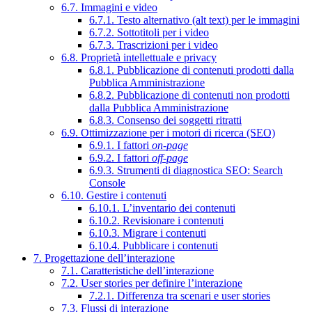
6.7. Immagini e video
6.7.1. Testo alternativo (alt text) per le immagini
6.7.2. Sottotitoli per i video
6.7.3. Trascrizioni per i video
6.8. Proprietà intellettuale e privacy
6.8.1. Pubblicazione di contenuti prodotti dalla
Pubblica Amministrazione
6.8.2. Pubblicazione di contenuti non prodotti
dalla Pubblica Amministrazione
6.8.3. Consenso dei soggetti ritratti
6.9. Ottimizzazione per i motori di ricerca (SEO)
6.9.1. I fattori
on-page
6.9.2. I fattori
off-page
6.9.3. Strumenti di diagnostica SEO: Search
Console
6.10. Gestire i contenuti
6.10.1. L’inventario dei contenuti
6.10.2. Revisionare i contenuti
6.10.3. Migrare i contenuti
6.10.4. Pubblicare i contenuti
7. Progettazione dell’interazione
7.1. Caratteristiche dell’interazione
7.2. User stories per definire l’interazione
7.2.1. Differenza tra scenari e user stories
7.3. Flussi di interazione