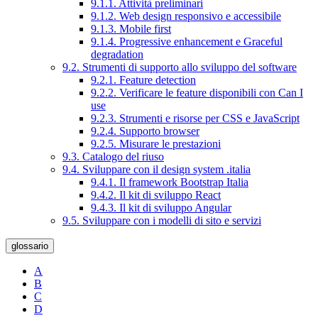
9.1.1. Attività preliminari
9.1.2. Web design responsivo e accessibile
9.1.3. Mobile first
9.1.4. Progressive enhancement e Graceful
degradation
9.2. Strumenti di supporto allo sviluppo del software
9.2.1. Feature detection
9.2.2. Verificare le feature disponibili con Can I
use
9.2.3. Strumenti e risorse per CSS e JavaScript
9.2.4. Supporto browser
9.2.5. Misurare le prestazioni
9.3. Catalogo del riuso
9.4. Sviluppare con il design system .italia
9.4.1. Il framework Bootstrap Italia
9.4.2. Il kit di sviluppo React
9.4.3. Il kit di sviluppo Angular
9.5. Sviluppare con i modelli di sito e servizi
glossario
A
B
C
D