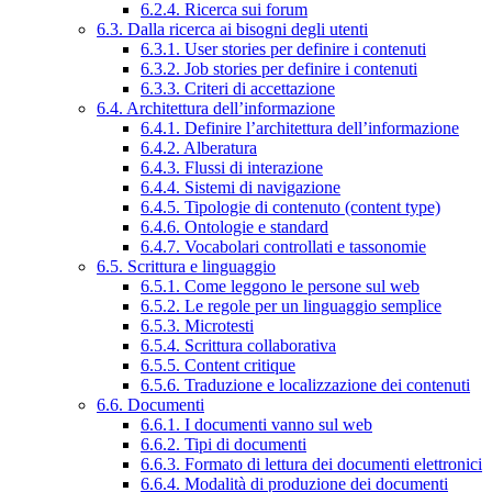
6.2.4. Ricerca sui forum
6.3. Dalla ricerca ai bisogni degli utenti
6.3.1. User stories per definire i contenuti
6.3.2. Job stories per definire i contenuti
6.3.3. Criteri di accettazione
6.4. Architettura dell’informazione
6.4.1. Definire l’architettura dell’informazione
6.4.2. Alberatura
6.4.3. Flussi di interazione
6.4.4. Sistemi di navigazione
6.4.5. Tipologie di contenuto (content type)
6.4.6. Ontologie e standard
6.4.7. Vocabolari controllati e tassonomie
6.5. Scrittura e linguaggio
6.5.1. Come leggono le persone sul web
6.5.2. Le regole per un linguaggio semplice
6.5.3. Microtesti
6.5.4. Scrittura collaborativa
6.5.5. Content critique
6.5.6. Traduzione e localizzazione dei contenuti
6.6. Documenti
6.6.1. I documenti vanno sul web
6.6.2. Tipi di documenti
6.6.3. Formato di lettura dei documenti elettronici
6.6.4. Modalità di produzione dei documenti