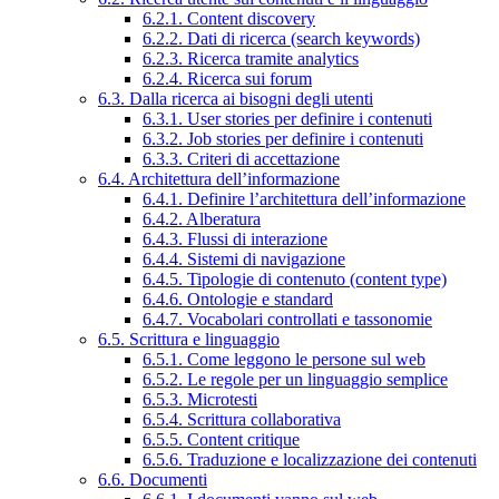
6.2.1. Content discovery
6.2.2. Dati di ricerca (search keywords)
6.2.3. Ricerca tramite analytics
6.2.4. Ricerca sui forum
6.3. Dalla ricerca ai bisogni degli utenti
6.3.1. User stories per definire i contenuti
6.3.2. Job stories per definire i contenuti
6.3.3. Criteri di accettazione
6.4. Architettura dell’informazione
6.4.1. Definire l’architettura dell’informazione
6.4.2. Alberatura
6.4.3. Flussi di interazione
6.4.4. Sistemi di navigazione
6.4.5. Tipologie di contenuto (content type)
6.4.6. Ontologie e standard
6.4.7. Vocabolari controllati e tassonomie
6.5. Scrittura e linguaggio
6.5.1. Come leggono le persone sul web
6.5.2. Le regole per un linguaggio semplice
6.5.3. Microtesti
6.5.4. Scrittura collaborativa
6.5.5. Content critique
6.5.6. Traduzione e localizzazione dei contenuti
6.6. Documenti