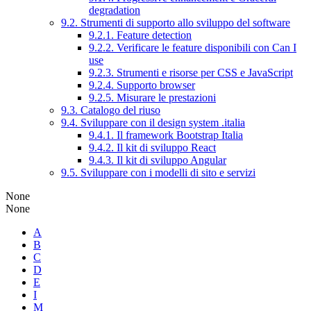
degradation
9.2. Strumenti di supporto allo sviluppo del software
9.2.1. Feature detection
9.2.2. Verificare le feature disponibili con Can I
use
9.2.3. Strumenti e risorse per CSS e JavaScript
9.2.4. Supporto browser
9.2.5. Misurare le prestazioni
9.3. Catalogo del riuso
9.4. Sviluppare con il design system .italia
9.4.1. Il framework Bootstrap Italia
9.4.2. Il kit di sviluppo React
9.4.3. Il kit di sviluppo Angular
9.5. Sviluppare con i modelli di sito e servizi
None
None
A
B
C
D
E
I
M