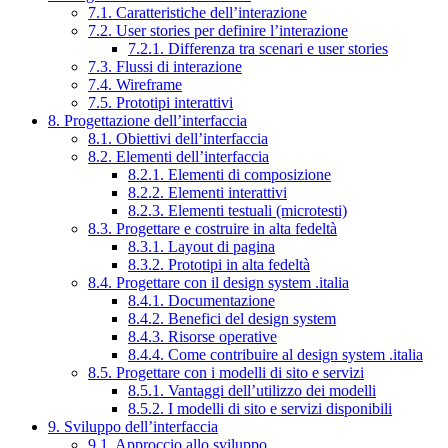
7.1. Caratteristiche dell’interazione
7.2. User stories per definire l’interazione
7.2.1. Differenza tra scenari e user stories
7.3. Flussi di interazione
7.4. Wireframe
7.5. Prototipi interattivi
8. Progettazione dell’interfaccia
8.1. Obiettivi dell’interfaccia
8.2. Elementi dell’interfaccia
8.2.1. Elementi di composizione
8.2.2. Elementi interattivi
8.2.3. Elementi testuali (microtesti)
8.3. Progettare e costruire in alta fedeltà
8.3.1. Layout di pagina
8.3.2. Prototipi in alta fedeltà
8.4. Progettare con il design system .italia
8.4.1. Documentazione
8.4.2. Benefici del design system
8.4.3. Risorse operative
8.4.4. Come contribuire al design system .italia
8.5. Progettare con i modelli di sito e servizi
8.5.1. Vantaggi dell’utilizzo dei modelli
8.5.2. I modelli di sito e servizi disponibili
9. Sviluppo dell’interfaccia
9.1. Approccio allo sviluppo