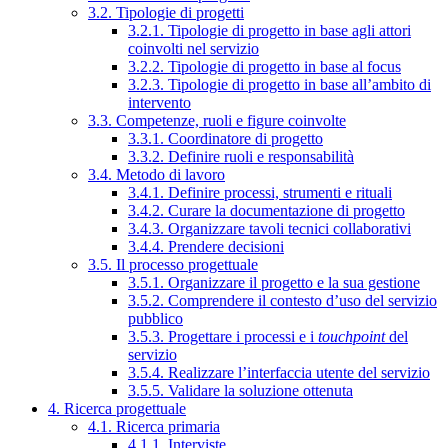
3.2. Tipologie di progetti
3.2.1. Tipologie di progetto in base agli attori
coinvolti nel servizio
3.2.2. Tipologie di progetto in base al focus
3.2.3. Tipologie di progetto in base all’ambito di
intervento
3.3. Competenze, ruoli e figure coinvolte
3.3.1. Coordinatore di progetto
3.3.2. Definire ruoli e responsabilità
3.4. Metodo di lavoro
3.4.1. Definire processi, strumenti e rituali
3.4.2. Curare la documentazione di progetto
3.4.3. Organizzare tavoli tecnici collaborativi
3.4.4. Prendere decisioni
3.5. Il processo progettuale
3.5.1. Organizzare il progetto e la sua gestione
3.5.2. Comprendere il contesto d’uso del servizio
pubblico
3.5.3. Progettare i processi e i
touchpoint
del
servizio
3.5.4. Realizzare l’interfaccia utente del servizio
3.5.5. Validare la soluzione ottenuta
4. Ricerca progettuale
4.1. Ricerca primaria
4.1.1. Interviste