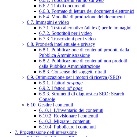
6.6.1. I documenti vanno sul web
6.6.2. Tipi di documenti
6.6.3. Formato di lettura dei documenti elettronici
6.6.4. Modalità di produzione dei documenti
6.7. Immagini e video
6.7.1. Testo alternativo (alt text) per le immagini
6.7.2. Sottotitoli per i video
6.7.3. Trascrizioni per i video
6.8. Proprietà intellettuale e privacy
6.8.1. Pubblicazione di contenuti prodotti dalla
Pubblica Amministrazione
6.8.2. Pubblicazione di contenuti non prodotti
dalla Pubblica Amministrazione
6.8.3. Consenso dei soggetti ritratti
6.9. Ottimizzazione per i motori di ricerca (SEO)
6.9.1. I fattori
on-page
6.9.2. I fattori
off-page
6.9.3. Strumenti di diagnostica SEO: Search
Console
6.10. Gestire i contenuti
6.10.1. L’inventario dei contenuti
6.10.2. Revisionare i contenuti
6.10.3. Migrare i contenuti
6.10.4. Pubblicare i contenuti
7. Progettazione dell’interazione