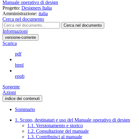
Manuale operativo di design
Progetto:
Designers Italia
Amministrazione:
italia
Cerca nel documento
Cerca nel documento
Informazioni
versione-corrente
Scarica
pdf
html
epub
Sorgente
Azioni
indice dei contenuti
Sommario
1. Scopo, destinatari e uso del Manuale operativo di design
1.1. Versionamento e storico
1.2. Consultazione del manuale
1.3. Contribuisci al manuale