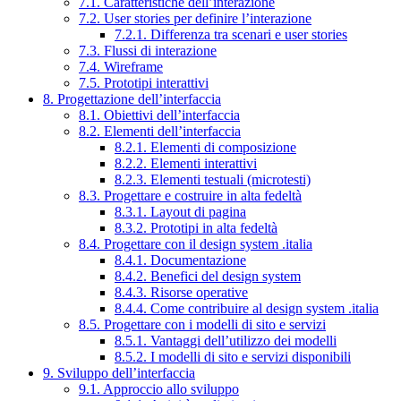
7.1. Caratteristiche dell’interazione
7.2. User stories per definire l’interazione
7.2.1. Differenza tra scenari e user stories
7.3. Flussi di interazione
7.4. Wireframe
7.5. Prototipi interattivi
8. Progettazione dell’interfaccia
8.1. Obiettivi dell’interfaccia
8.2. Elementi dell’interfaccia
8.2.1. Elementi di composizione
8.2.2. Elementi interattivi
8.2.3. Elementi testuali (microtesti)
8.3. Progettare e costruire in alta fedeltà
8.3.1. Layout di pagina
8.3.2. Prototipi in alta fedeltà
8.4. Progettare con il design system .italia
8.4.1. Documentazione
8.4.2. Benefici del design system
8.4.3. Risorse operative
8.4.4. Come contribuire al design system .italia
8.5. Progettare con i modelli di sito e servizi
8.5.1. Vantaggi dell’utilizzo dei modelli
8.5.2. I modelli di sito e servizi disponibili
9. Sviluppo dell’interfaccia
9.1. Approccio allo sviluppo