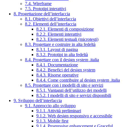
7.4. Wireframe
7.5. Prototipi interattivi
8. Progettazione dell’interfaccia
8.1. Obiettivi dell’interfaccia
8.2. Elementi dell’interfaccia
8.2.1. Elementi di composizione
8.2.2. Elementi interattivi
8.2.3. Elementi testuali (microtesti)
8.3. Progettare e costruire in alta fedeltà
8.3.1. Layout di pagina
8.3.2. Prototipi in alta fedeltà
8.4. Progettare con il design system .italia
8.4.1. Documentazione
8.4.2. Benefici del design system
8.4.3. Risorse operative
8.4.4. Come contribuire al design system .italia
8.5. Progettare con i modelli di sito e servizi
8.5.1. Vantaggi dell’utilizzo dei modelli
8.5.2. I modelli di sito e servizi disponibili
9. Sviluppo dell’interfaccia
9.1. Approccio allo sviluppo
9.1.1. Attività preliminari
9.1.2. Web design responsivo e accessibile
9.1.3. Mobile first
9.1.4. Progressive enhancement e Graceful