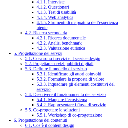
4.1.1. Interviste
4.1.2. Questionari
4.1.3. Test di usabilità
4.1.4. Web analytics
4.1.5. Strumenti di mappatura dell’esperienza
utente
4.2. Ricerca secondaria
4.2.1. Ricerca documentale
4.2.2. Analisi benchmark
4.2.3. Valutazione euristica
5. Progettazione dei servizi
5.1. Cosa sono i servizi e il service design
5.2. Progettare servizi pubblici digitali
5.3. Definire il modello di servizio
5.3.1. Identificare gli attori coinvolti
5.3.2. Formulare la proposta di valore
5.3.3. Inquadrare gli elementi costitutivi del
servizio
5.4. Descrivere il funzionamento del servizio
5.4.1. Mappare l’ecosistema
5.4.2. Rappresentare i flussi di servizio
5.5. Co-progettare le soluzioni
5.5.1. Workshop di co-progettazione
6. Progettazione dei contenuti
6.1. Cos’è il content design