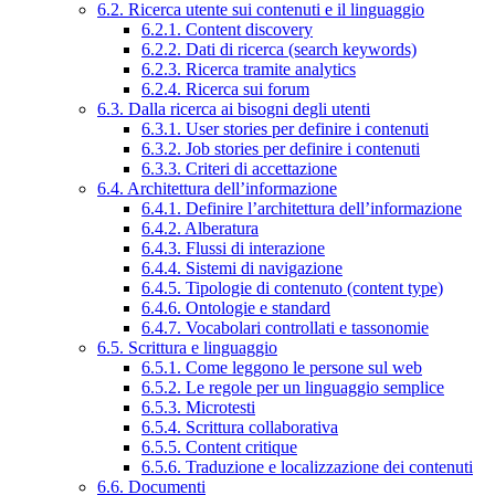
6.2. Ricerca utente sui contenuti e il linguaggio
6.2.1. Content discovery
6.2.2. Dati di ricerca (search keywords)
6.2.3. Ricerca tramite analytics
6.2.4. Ricerca sui forum
6.3. Dalla ricerca ai bisogni degli utenti
6.3.1. User stories per definire i contenuti
6.3.2. Job stories per definire i contenuti
6.3.3. Criteri di accettazione
6.4. Architettura dell’informazione
6.4.1. Definire l’architettura dell’informazione
6.4.2. Alberatura
6.4.3. Flussi di interazione
6.4.4. Sistemi di navigazione
6.4.5. Tipologie di contenuto (content type)
6.4.6. Ontologie e standard
6.4.7. Vocabolari controllati e tassonomie
6.5. Scrittura e linguaggio
6.5.1. Come leggono le persone sul web
6.5.2. Le regole per un linguaggio semplice
6.5.3. Microtesti
6.5.4. Scrittura collaborativa
6.5.5. Content critique
6.5.6. Traduzione e localizzazione dei contenuti
6.6. Documenti