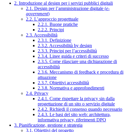
2. Introduzione al design per i servizi pubblici digitali
2.1. Design per l’amministrazione digitale (
e-
government
)
2.2. L’approccio progettuale
2.2.1. Buone pratiche
2.2.2. Principi
2.3. Accessibilità
2.3.1. Definizione
2.3.2. Accessibilità by design
2.3.3. Principi per l’accessibilità
2.3.4. Linee guida e criteri di successo
2.3.5. Come rilasciare una dichiarazione di
accessibilità
2.3.6. Meccanismo di feedback e procedura di
attuazione
2.3.7. Obiettivi accessibilità
2.3.8. Normativa e approfondimenti
2.4. Privacy
2.4.1. Come rispettare la privacy sin dalla
progettazione di un sito o servizio digitale
2.4.2. Richiedi il consenso quando necessario
2.4.3. Le basi del sito web: architettura,
informativa privacy, riferimenti DPO
3. Pianificazione, gestione e strategia
3.1. Obiettivi del progetto