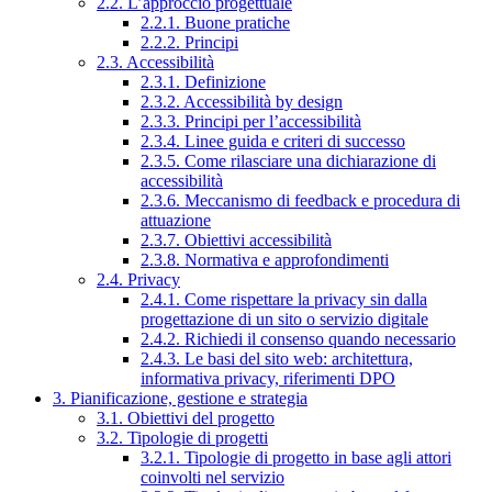
2.2. L’approccio progettuale
2.2.1. Buone pratiche
2.2.2. Principi
2.3. Accessibilità
2.3.1. Definizione
2.3.2. Accessibilità by design
2.3.3. Principi per l’accessibilità
2.3.4. Linee guida e criteri di successo
2.3.5. Come rilasciare una dichiarazione di
accessibilità
2.3.6. Meccanismo di feedback e procedura di
attuazione
2.3.7. Obiettivi accessibilità
2.3.8. Normativa e approfondimenti
2.4. Privacy
2.4.1. Come rispettare la privacy sin dalla
progettazione di un sito o servizio digitale
2.4.2. Richiedi il consenso quando necessario
2.4.3. Le basi del sito web: architettura,
informativa privacy, riferimenti DPO
3. Pianificazione, gestione e strategia
3.1. Obiettivi del progetto
3.2. Tipologie di progetti
3.2.1. Tipologie di progetto in base agli attori
coinvolti nel servizio