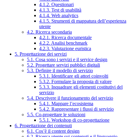
4.1.2. Questionari
4.1.3. Test di usabilità
4.1.4. Web analytics
4.1.5. Strumenti di mappatura dell’esperienza
utente
4.2. Ricerca secondaria
4.2.1. Ricerca documentale
4.2.2. Analisi benchmark
4.2.3. Valutazione euristica
5. Progettazione dei servizi
5.1. Cosa sono i servizi e il service design
5.2. Progettare servizi pubblici digitali
5.3. Definire il modello di servizio
5.3.1. Identificare gli attori coinvolti
5.3.2. Formulare la proposta di valore
5.3.3. Inquadrare gli elementi costitutivi del
servizio
5.4. Descrivere il funzionamento del servizio
5.4.1. Mappare l’ecosistema
5.4.2. Rappresentare i flussi di servizio
5.5. Co-progettare le soluzioni
5.5.1. Workshop di co-progettazione
6. Progettazione dei contenuti
6.1. Cos’è il content design
6.2. Ricerca utente sui contenuti e il linguaggio