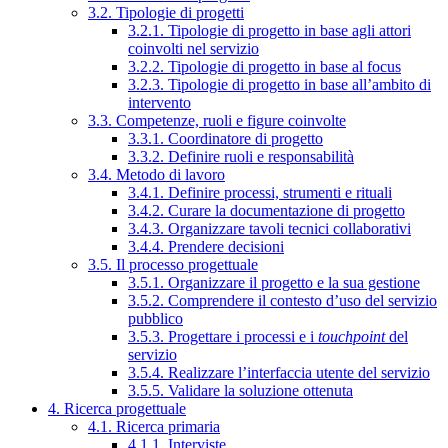
3.2. Tipologie di progetti
3.2.1. Tipologie di progetto in base agli attori
coinvolti nel servizio
3.2.2. Tipologie di progetto in base al focus
3.2.3. Tipologie di progetto in base all’ambito di
intervento
3.3. Competenze, ruoli e figure coinvolte
3.3.1. Coordinatore di progetto
3.3.2. Definire ruoli e responsabilità
3.4. Metodo di lavoro
3.4.1. Definire processi, strumenti e rituali
3.4.2. Curare la documentazione di progetto
3.4.3. Organizzare tavoli tecnici collaborativi
3.4.4. Prendere decisioni
3.5. Il processo progettuale
3.5.1. Organizzare il progetto e la sua gestione
3.5.2. Comprendere il contesto d’uso del servizio
pubblico
3.5.3. Progettare i processi e i
touchpoint
del
servizio
3.5.4. Realizzare l’interfaccia utente del servizio
3.5.5. Validare la soluzione ottenuta
4. Ricerca progettuale
4.1. Ricerca primaria
4.1.1. Interviste