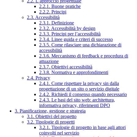
2.2. L’approccio progettuale
2.2.1. Buone pratiche
2.2.2. Principi
2.3. Accessibilità
2.3.1. Definizione
2.3.2. Accessibilità by design
2.3.3. Principi per l’accessibilità
2.3.4. Linee guida e criteri di successo
2.3.5. Come rilasciare una dichiarazione di
accessibilità
2.3.6. Meccanismo di feedback e procedura di
attuazione
2.3.7. Obiettivi accessibilità
2.3.8. Normativa e approfondimenti
2.4. Privacy
2.4.1. Come rispettare la privacy sin dalla
progettazione di un sito o servizio digitale
2.4.2. Richiedi il consenso quando necessario
2.4.3. Le basi del sito web: architettura,
informativa privacy, riferimenti DPO
3. Pianificazione, gestione e strategia
3.1. Obiettivi del progetto
3.2. Tipologie di progetti
3.2.1. Tipologie di progetto in base agli attori
coinvolti nel servizio