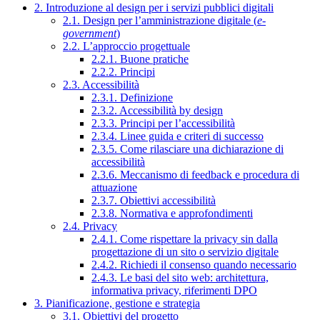
2. Introduzione al design per i servizi pubblici digitali
2.1. Design per l’amministrazione digitale (
e-
government
)
2.2. L’approccio progettuale
2.2.1. Buone pratiche
2.2.2. Principi
2.3. Accessibilità
2.3.1. Definizione
2.3.2. Accessibilità by design
2.3.3. Principi per l’accessibilità
2.3.4. Linee guida e criteri di successo
2.3.5. Come rilasciare una dichiarazione di
accessibilità
2.3.6. Meccanismo di feedback e procedura di
attuazione
2.3.7. Obiettivi accessibilità
2.3.8. Normativa e approfondimenti
2.4. Privacy
2.4.1. Come rispettare la privacy sin dalla
progettazione di un sito o servizio digitale
2.4.2. Richiedi il consenso quando necessario
2.4.3. Le basi del sito web: architettura,
informativa privacy, riferimenti DPO
3. Pianificazione, gestione e strategia
3.1. Obiettivi del progetto