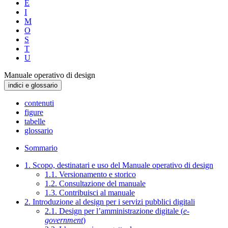
E
I
M
O
S
T
U
Manuale operativo di design
indici e glossario
contenuti
figure
tabelle
glossario
Sommario
1. Scopo, destinatari e uso del Manuale operativo di design
1.1. Versionamento e storico
1.2. Consultazione del manuale
1.3. Contribuisci al manuale
2. Introduzione al design per i servizi pubblici digitali
2.1. Design per l’amministrazione digitale (
e-
government
)