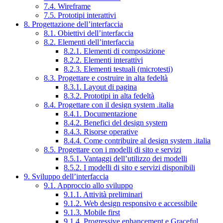
7.4. Wireframe
7.5. Prototipi interattivi
8. Progettazione dell’interfaccia
8.1. Obiettivi dell’interfaccia
8.2. Elementi dell’interfaccia
8.2.1. Elementi di composizione
8.2.2. Elementi interattivi
8.2.3. Elementi testuali (microtesti)
8.3. Progettare e costruire in alta fedeltà
8.3.1. Layout di pagina
8.3.2. Prototipi in alta fedeltà
8.4. Progettare con il design system .italia
8.4.1. Documentazione
8.4.2. Benefici del design system
8.4.3. Risorse operative
8.4.4. Come contribuire al design system .italia
8.5. Progettare con i modelli di sito e servizi
8.5.1. Vantaggi dell’utilizzo dei modelli
8.5.2. I modelli di sito e servizi disponibili
9. Sviluppo dell’interfaccia
9.1. Approccio allo sviluppo
9.1.1. Attività preliminari
9.1.2. Web design responsivo e accessibile
9.1.3. Mobile first
9.1.4. Progressive enhancement e Graceful