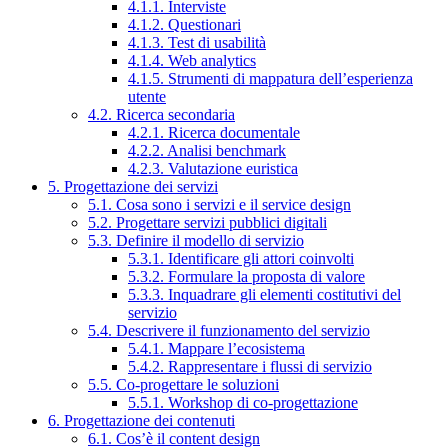
4.1.1. Interviste
4.1.2. Questionari
4.1.3. Test di usabilità
4.1.4. Web analytics
4.1.5. Strumenti di mappatura dell’esperienza
utente
4.2. Ricerca secondaria
4.2.1. Ricerca documentale
4.2.2. Analisi benchmark
4.2.3. Valutazione euristica
5. Progettazione dei servizi
5.1. Cosa sono i servizi e il service design
5.2. Progettare servizi pubblici digitali
5.3. Definire il modello di servizio
5.3.1. Identificare gli attori coinvolti
5.3.2. Formulare la proposta di valore
5.3.3. Inquadrare gli elementi costitutivi del
servizio
5.4. Descrivere il funzionamento del servizio
5.4.1. Mappare l’ecosistema
5.4.2. Rappresentare i flussi di servizio
5.5. Co-progettare le soluzioni
5.5.1. Workshop di co-progettazione
6. Progettazione dei contenuti
6.1. Cos’è il content design