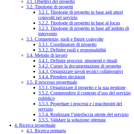
3.1. Obiettivi del progetto
3.2. Tipologie di progetti
3.2.1. Tipologie di progetto in base agli attori
coinvolti nel servizio
3.2.2. Tipologie di progetto in base al focus
3.2.3. Tipologie di progetto in base all’ambito di
intervento
3.3. Competenze, ruoli e figure coinvolte
3.3.1. Coordinatore di progetto
3.3.2. Definire ruoli e responsabilità
3.4. Metodo di lavoro
3.4.1. Definire processi, strumenti e rituali
3.4.2. Curare la documentazione di progetto
3.4.3. Organizzare tavoli tecnici collaborativi
3.4.4. Prendere decisioni
3.5. Il processo progettuale
3.5.1. Organizzare il progetto e la sua gestione
3.5.2. Comprendere il contesto d’uso del servizio
pubblico
3.5.3. Progettare i processi e i
touchpoint
del
servizio
3.5.4. Realizzare l’interfaccia utente del servizio
3.5.5. Validare la soluzione ottenuta
4. Ricerca progettuale
4.1. Ricerca primaria