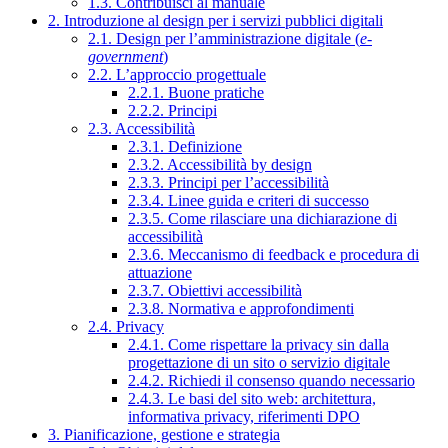
1.3. Contribuisci al manuale
2. Introduzione al design per i servizi pubblici digitali
2.1. Design per l’amministrazione digitale (
e-
government
)
2.2. L’approccio progettuale
2.2.1. Buone pratiche
2.2.2. Principi
2.3. Accessibilità
2.3.1. Definizione
2.3.2. Accessibilità by design
2.3.3. Principi per l’accessibilità
2.3.4. Linee guida e criteri di successo
2.3.5. Come rilasciare una dichiarazione di
accessibilità
2.3.6. Meccanismo di feedback e procedura di
attuazione
2.3.7. Obiettivi accessibilità
2.3.8. Normativa e approfondimenti
2.4. Privacy
2.4.1. Come rispettare la privacy sin dalla
progettazione di un sito o servizio digitale
2.4.2. Richiedi il consenso quando necessario
2.4.3. Le basi del sito web: architettura,
informativa privacy, riferimenti DPO
3. Pianificazione, gestione e strategia