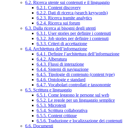
6.2. Ricerca utente sui contenuti e il linguaggio
6.2.1. Content discovery
6.2.2. Dati di ricerca (search keywords)
6.2.3. Ricerca tramite analytics
6.2.4. Ricerca sui forum
6.3. Dalla ricerca ai bisogni degli utenti
6.3.1. User stories per definire i contenuti
6.3.2. Job stories per definire i contenuti
6.3.3. Criteri di accettazione
6.4. Architettura dell’informazione
6.4.1. Definire l’architettura dell’informazione
6.4.2. Alberatura
6.4.3. Flussi di interazione
6.4.4. Sistemi di navigazione
6.4.5. Tipologie di contenuto (content type)
6.4.6. Ontologie e standard
6.4.7. Vocabolari controllati e tassonomie
6.5. Scrittura e linguaggio
6.5.1. Come leggono le persone sul web
6.5.2. Le regole per un linguaggio semplice
6.5.3. Microtesti
6.5.4. Scrittura collaborativa
6.5.5. Content critique
6.5.6. Traduzione e localizzazione dei contenuti
6.6. Documenti