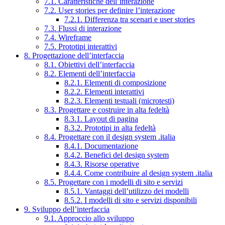
7.1. Caratteristiche dell’interazione
7.2. User stories per definire l’interazione
7.2.1. Differenza tra scenari e user stories
7.3. Flussi di interazione
7.4. Wireframe
7.5. Prototipi interattivi
8. Progettazione dell’interfaccia
8.1. Obiettivi dell’interfaccia
8.2. Elementi dell’interfaccia
8.2.1. Elementi di composizione
8.2.2. Elementi interattivi
8.2.3. Elementi testuali (microtesti)
8.3. Progettare e costruire in alta fedeltà
8.3.1. Layout di pagina
8.3.2. Prototipi in alta fedeltà
8.4. Progettare con il design system .italia
8.4.1. Documentazione
8.4.2. Benefici del design system
8.4.3. Risorse operative
8.4.4. Come contribuire al design system .italia
8.5. Progettare con i modelli di sito e servizi
8.5.1. Vantaggi dell’utilizzo dei modelli
8.5.2. I modelli di sito e servizi disponibili
9. Sviluppo dell’interfaccia
9.1. Approccio allo sviluppo