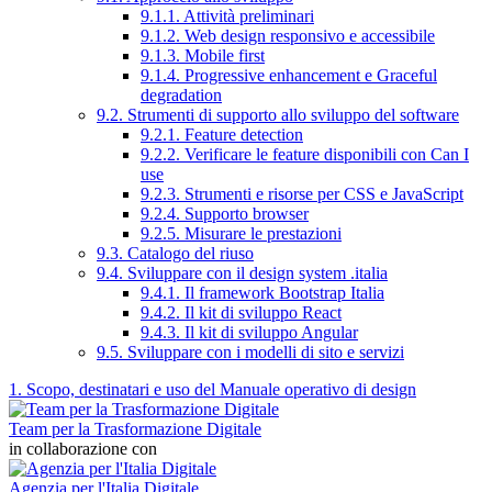
9.1.1. Attività preliminari
9.1.2. Web design responsivo e accessibile
9.1.3. Mobile first
9.1.4. Progressive enhancement e Graceful
degradation
9.2. Strumenti di supporto allo sviluppo del software
9.2.1. Feature detection
9.2.2. Verificare le feature disponibili con Can I
use
9.2.3. Strumenti e risorse per CSS e JavaScript
9.2.4. Supporto browser
9.2.5. Misurare le prestazioni
9.3. Catalogo del riuso
9.4. Sviluppare con il design system .italia
9.4.1. Il framework Bootstrap Italia
9.4.2. Il kit di sviluppo React
9.4.3. Il kit di sviluppo Angular
9.5. Sviluppare con i modelli di sito e servizi
1. Scopo, destinatari e uso del Manuale operativo di design
Team per la Trasformazione Digitale
in collaborazione con
Agenzia per l'Italia Digitale