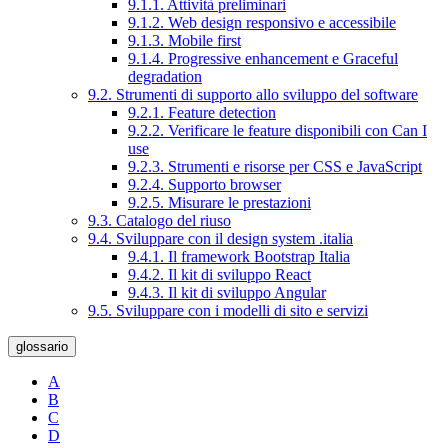
9.1.1. Attività preliminari
9.1.2. Web design responsivo e accessibile
9.1.3. Mobile first
9.1.4. Progressive enhancement e Graceful
degradation
9.2. Strumenti di supporto allo sviluppo del software
9.2.1. Feature detection
9.2.2. Verificare le feature disponibili con Can I
use
9.2.3. Strumenti e risorse per CSS e JavaScript
9.2.4. Supporto browser
9.2.5. Misurare le prestazioni
9.3. Catalogo del riuso
9.4. Sviluppare con il design system .italia
9.4.1. Il framework Bootstrap Italia
9.4.2. Il kit di sviluppo React
9.4.3. Il kit di sviluppo Angular
9.5. Sviluppare con i modelli di sito e servizi
glossario
A
B
C
D