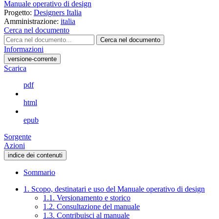
Manuale operativo di design
Progetto:
Designers Italia
Amministrazione:
italia
Cerca nel documento
Cerca nel documento
Informazioni
versione-corrente
Scarica
pdf
html
epub
Sorgente
Azioni
indice dei contenuti
Sommario
1. Scopo, destinatari e uso del Manuale operativo di design
1.1. Versionamento e storico
1.2. Consultazione del manuale
1.3. Contribuisci al manuale