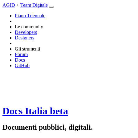
AGID
+
Team Digitale
Piano Triennale
Le community
Developers
Designers
Gli strumenti
Forum
Docs
GitHub
Docs Italia
beta
Documenti pubblici, digitali.