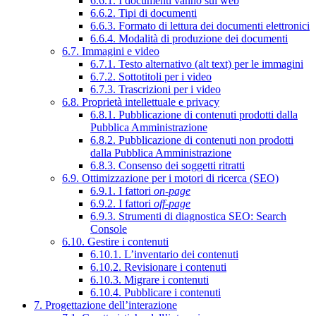
6.6.1. I documenti vanno sul web
6.6.2. Tipi di documenti
6.6.3. Formato di lettura dei documenti elettronici
6.6.4. Modalità di produzione dei documenti
6.7. Immagini e video
6.7.1. Testo alternativo (alt text) per le immagini
6.7.2. Sottotitoli per i video
6.7.3. Trascrizioni per i video
6.8. Proprietà intellettuale e privacy
6.8.1. Pubblicazione di contenuti prodotti dalla
Pubblica Amministrazione
6.8.2. Pubblicazione di contenuti non prodotti
dalla Pubblica Amministrazione
6.8.3. Consenso dei soggetti ritratti
6.9. Ottimizzazione per i motori di ricerca (SEO)
6.9.1. I fattori
on-page
6.9.2. I fattori
off-page
6.9.3. Strumenti di diagnostica SEO: Search
Console
6.10. Gestire i contenuti
6.10.1. L’inventario dei contenuti
6.10.2. Revisionare i contenuti
6.10.3. Migrare i contenuti
6.10.4. Pubblicare i contenuti
7. Progettazione dell’interazione