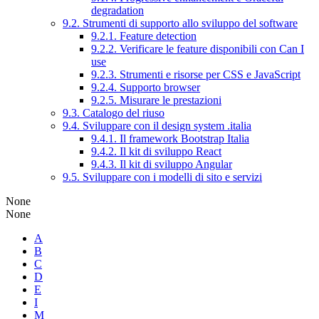
degradation
9.2. Strumenti di supporto allo sviluppo del software
9.2.1. Feature detection
9.2.2. Verificare le feature disponibili con Can I
use
9.2.3. Strumenti e risorse per CSS e JavaScript
9.2.4. Supporto browser
9.2.5. Misurare le prestazioni
9.3. Catalogo del riuso
9.4. Sviluppare con il design system .italia
9.4.1. Il framework Bootstrap Italia
9.4.2. Il kit di sviluppo React
9.4.3. Il kit di sviluppo Angular
9.5. Sviluppare con i modelli di sito e servizi
None
None
A
B
C
D
E
I
M