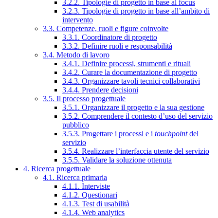
3.2.2. Tipologie di progetto in base al focus
3.2.3. Tipologie di progetto in base all’ambito di
intervento
3.3. Competenze, ruoli e figure coinvolte
3.3.1. Coordinatore di progetto
3.3.2. Definire ruoli e responsabilità
3.4. Metodo di lavoro
3.4.1. Definire processi, strumenti e rituali
3.4.2. Curare la documentazione di progetto
3.4.3. Organizzare tavoli tecnici collaborativi
3.4.4. Prendere decisioni
3.5. Il processo progettuale
3.5.1. Organizzare il progetto e la sua gestione
3.5.2. Comprendere il contesto d’uso del servizio
pubblico
3.5.3. Progettare i processi e i
touchpoint
del
servizio
3.5.4. Realizzare l’interfaccia utente del servizio
3.5.5. Validare la soluzione ottenuta
4. Ricerca progettuale
4.1. Ricerca primaria
4.1.1. Interviste
4.1.2. Questionari
4.1.3. Test di usabilità
4.1.4. Web analytics