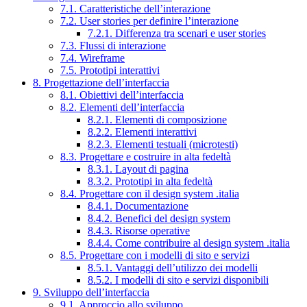
7.1. Caratteristiche dell’interazione
7.2. User stories per definire l’interazione
7.2.1. Differenza tra scenari e user stories
7.3. Flussi di interazione
7.4. Wireframe
7.5. Prototipi interattivi
8. Progettazione dell’interfaccia
8.1. Obiettivi dell’interfaccia
8.2. Elementi dell’interfaccia
8.2.1. Elementi di composizione
8.2.2. Elementi interattivi
8.2.3. Elementi testuali (microtesti)
8.3. Progettare e costruire in alta fedeltà
8.3.1. Layout di pagina
8.3.2. Prototipi in alta fedeltà
8.4. Progettare con il design system .italia
8.4.1. Documentazione
8.4.2. Benefici del design system
8.4.3. Risorse operative
8.4.4. Come contribuire al design system .italia
8.5. Progettare con i modelli di sito e servizi
8.5.1. Vantaggi dell’utilizzo dei modelli
8.5.2. I modelli di sito e servizi disponibili
9. Sviluppo dell’interfaccia
9.1. Approccio allo sviluppo