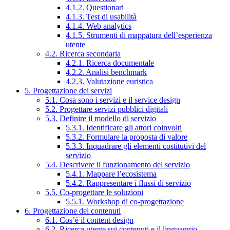
4.1.2. Questionari
4.1.3. Test di usabilità
4.1.4. Web analytics
4.1.5. Strumenti di mappatura dell’esperienza
utente
4.2. Ricerca secondaria
4.2.1. Ricerca documentale
4.2.2. Analisi benchmark
4.2.3. Valutazione euristica
5. Progettazione dei servizi
5.1. Cosa sono i servizi e il service design
5.2. Progettare servizi pubblici digitali
5.3. Definire il modello di servizio
5.3.1. Identificare gli attori coinvolti
5.3.2. Formulare la proposta di valore
5.3.3. Inquadrare gli elementi costitutivi del
servizio
5.4. Descrivere il funzionamento del servizio
5.4.1. Mappare l’ecosistema
5.4.2. Rappresentare i flussi di servizio
5.5. Co-progettare le soluzioni
5.5.1. Workshop di co-progettazione
6. Progettazione dei contenuti
6.1. Cos’è il content design
6.2. Ricerca utente sui contenuti e il linguaggio