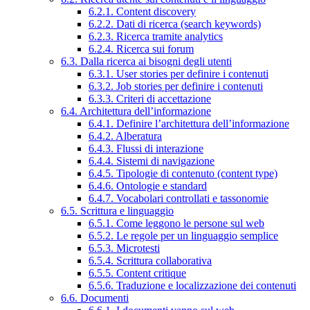
6.2.1. Content discovery
6.2.2. Dati di ricerca (search keywords)
6.2.3. Ricerca tramite analytics
6.2.4. Ricerca sui forum
6.3. Dalla ricerca ai bisogni degli utenti
6.3.1. User stories per definire i contenuti
6.3.2. Job stories per definire i contenuti
6.3.3. Criteri di accettazione
6.4. Architettura dell’informazione
6.4.1. Definire l’architettura dell’informazione
6.4.2. Alberatura
6.4.3. Flussi di interazione
6.4.4. Sistemi di navigazione
6.4.5. Tipologie di contenuto (content type)
6.4.6. Ontologie e standard
6.4.7. Vocabolari controllati e tassonomie
6.5. Scrittura e linguaggio
6.5.1. Come leggono le persone sul web
6.5.2. Le regole per un linguaggio semplice
6.5.3. Microtesti
6.5.4. Scrittura collaborativa
6.5.5. Content critique
6.5.6. Traduzione e localizzazione dei contenuti
6.6. Documenti