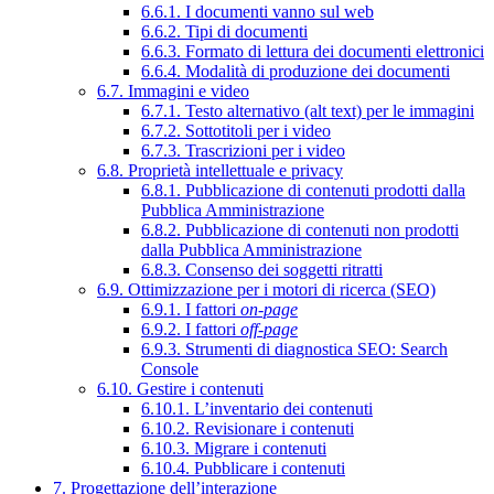
6.6.1. I documenti vanno sul web
6.6.2. Tipi di documenti
6.6.3. Formato di lettura dei documenti elettronici
6.6.4. Modalità di produzione dei documenti
6.7. Immagini e video
6.7.1. Testo alternativo (alt text) per le immagini
6.7.2. Sottotitoli per i video
6.7.3. Trascrizioni per i video
6.8. Proprietà intellettuale e privacy
6.8.1. Pubblicazione di contenuti prodotti dalla
Pubblica Amministrazione
6.8.2. Pubblicazione di contenuti non prodotti
dalla Pubblica Amministrazione
6.8.3. Consenso dei soggetti ritratti
6.9. Ottimizzazione per i motori di ricerca (SEO)
6.9.1. I fattori
on-page
6.9.2. I fattori
off-page
6.9.3. Strumenti di diagnostica SEO: Search
Console
6.10. Gestire i contenuti
6.10.1. L’inventario dei contenuti
6.10.2. Revisionare i contenuti
6.10.3. Migrare i contenuti
6.10.4. Pubblicare i contenuti
7. Progettazione dell’interazione