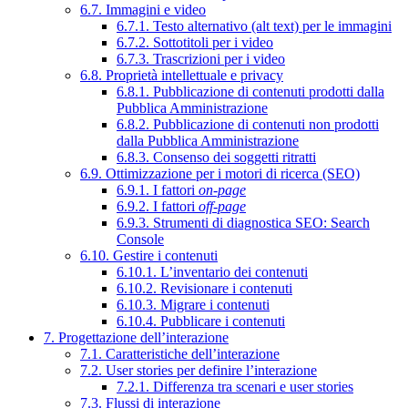
6.7. Immagini e video
6.7.1. Testo alternativo (alt text) per le immagini
6.7.2. Sottotitoli per i video
6.7.3. Trascrizioni per i video
6.8. Proprietà intellettuale e privacy
6.8.1. Pubblicazione di contenuti prodotti dalla
Pubblica Amministrazione
6.8.2. Pubblicazione di contenuti non prodotti
dalla Pubblica Amministrazione
6.8.3. Consenso dei soggetti ritratti
6.9. Ottimizzazione per i motori di ricerca (SEO)
6.9.1. I fattori
on-page
6.9.2. I fattori
off-page
6.9.3. Strumenti di diagnostica SEO: Search
Console
6.10. Gestire i contenuti
6.10.1. L’inventario dei contenuti
6.10.2. Revisionare i contenuti
6.10.3. Migrare i contenuti
6.10.4. Pubblicare i contenuti
7. Progettazione dell’interazione
7.1. Caratteristiche dell’interazione
7.2. User stories per definire l’interazione
7.2.1. Differenza tra scenari e user stories
7.3. Flussi di interazione