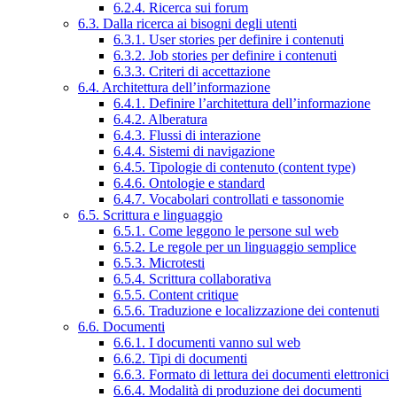
6.2.4. Ricerca sui forum
6.3. Dalla ricerca ai bisogni degli utenti
6.3.1. User stories per definire i contenuti
6.3.2. Job stories per definire i contenuti
6.3.3. Criteri di accettazione
6.4. Architettura dell’informazione
6.4.1. Definire l’architettura dell’informazione
6.4.2. Alberatura
6.4.3. Flussi di interazione
6.4.4. Sistemi di navigazione
6.4.5. Tipologie di contenuto (content type)
6.4.6. Ontologie e standard
6.4.7. Vocabolari controllati e tassonomie
6.5. Scrittura e linguaggio
6.5.1. Come leggono le persone sul web
6.5.2. Le regole per un linguaggio semplice
6.5.3. Microtesti
6.5.4. Scrittura collaborativa
6.5.5. Content critique
6.5.6. Traduzione e localizzazione dei contenuti
6.6. Documenti
6.6.1. I documenti vanno sul web
6.6.2. Tipi di documenti
6.6.3. Formato di lettura dei documenti elettronici
6.6.4. Modalità di produzione dei documenti