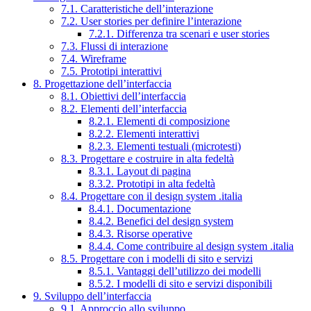
7.1. Caratteristiche dell’interazione
7.2. User stories per definire l’interazione
7.2.1. Differenza tra scenari e user stories
7.3. Flussi di interazione
7.4. Wireframe
7.5. Prototipi interattivi
8. Progettazione dell’interfaccia
8.1. Obiettivi dell’interfaccia
8.2. Elementi dell’interfaccia
8.2.1. Elementi di composizione
8.2.2. Elementi interattivi
8.2.3. Elementi testuali (microtesti)
8.3. Progettare e costruire in alta fedeltà
8.3.1. Layout di pagina
8.3.2. Prototipi in alta fedeltà
8.4. Progettare con il design system .italia
8.4.1. Documentazione
8.4.2. Benefici del design system
8.4.3. Risorse operative
8.4.4. Come contribuire al design system .italia
8.5. Progettare con i modelli di sito e servizi
8.5.1. Vantaggi dell’utilizzo dei modelli
8.5.2. I modelli di sito e servizi disponibili
9. Sviluppo dell’interfaccia
9.1. Approccio allo sviluppo