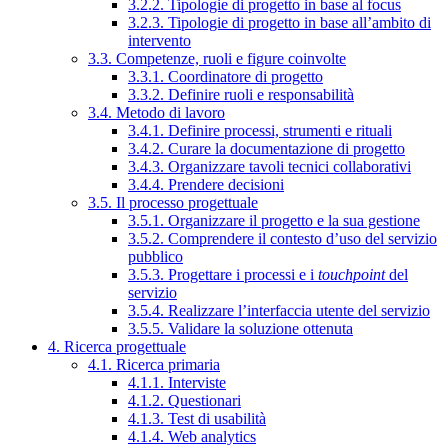
3.2.2. Tipologie di progetto in base al focus
3.2.3. Tipologie di progetto in base all’ambito di
intervento
3.3. Competenze, ruoli e figure coinvolte
3.3.1. Coordinatore di progetto
3.3.2. Definire ruoli e responsabilità
3.4. Metodo di lavoro
3.4.1. Definire processi, strumenti e rituali
3.4.2. Curare la documentazione di progetto
3.4.3. Organizzare tavoli tecnici collaborativi
3.4.4. Prendere decisioni
3.5. Il processo progettuale
3.5.1. Organizzare il progetto e la sua gestione
3.5.2. Comprendere il contesto d’uso del servizio
pubblico
3.5.3. Progettare i processi e i
touchpoint
del
servizio
3.5.4. Realizzare l’interfaccia utente del servizio
3.5.5. Validare la soluzione ottenuta
4. Ricerca progettuale
4.1. Ricerca primaria
4.1.1. Interviste
4.1.2. Questionari
4.1.3. Test di usabilità
4.1.4. Web analytics