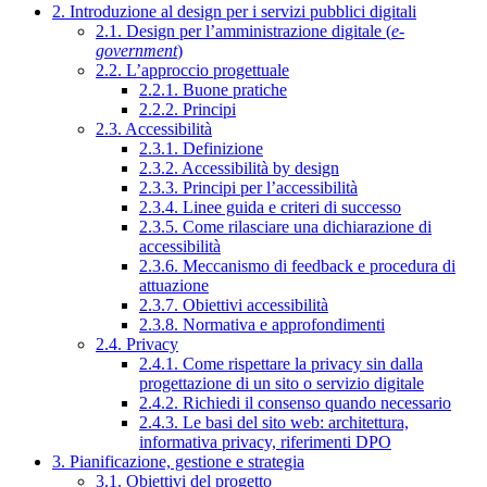
2. Introduzione al design per i servizi pubblici digitali
2.1. Design per l’amministrazione digitale (
e-
government
)
2.2. L’approccio progettuale
2.2.1. Buone pratiche
2.2.2. Principi
2.3. Accessibilità
2.3.1. Definizione
2.3.2. Accessibilità by design
2.3.3. Principi per l’accessibilità
2.3.4. Linee guida e criteri di successo
2.3.5. Come rilasciare una dichiarazione di
accessibilità
2.3.6. Meccanismo di feedback e procedura di
attuazione
2.3.7. Obiettivi accessibilità
2.3.8. Normativa e approfondimenti
2.4. Privacy
2.4.1. Come rispettare la privacy sin dalla
progettazione di un sito o servizio digitale
2.4.2. Richiedi il consenso quando necessario
2.4.3. Le basi del sito web: architettura,
informativa privacy, riferimenti DPO
3. Pianificazione, gestione e strategia
3.1. Obiettivi del progetto