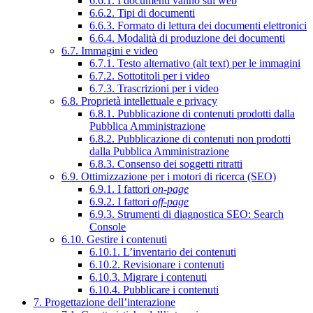
6.6.1. I documenti vanno sul web
6.6.2. Tipi di documenti
6.6.3. Formato di lettura dei documenti elettronici
6.6.4. Modalità di produzione dei documenti
6.7. Immagini e video
6.7.1. Testo alternativo (alt text) per le immagini
6.7.2. Sottotitoli per i video
6.7.3. Trascrizioni per i video
6.8. Proprietà intellettuale e privacy
6.8.1. Pubblicazione di contenuti prodotti dalla
Pubblica Amministrazione
6.8.2. Pubblicazione di contenuti non prodotti
dalla Pubblica Amministrazione
6.8.3. Consenso dei soggetti ritratti
6.9. Ottimizzazione per i motori di ricerca (SEO)
6.9.1. I fattori
on-page
6.9.2. I fattori
off-page
6.9.3. Strumenti di diagnostica SEO: Search
Console
6.10. Gestire i contenuti
6.10.1. L’inventario dei contenuti
6.10.2. Revisionare i contenuti
6.10.3. Migrare i contenuti
6.10.4. Pubblicare i contenuti
7. Progettazione dell’interazione