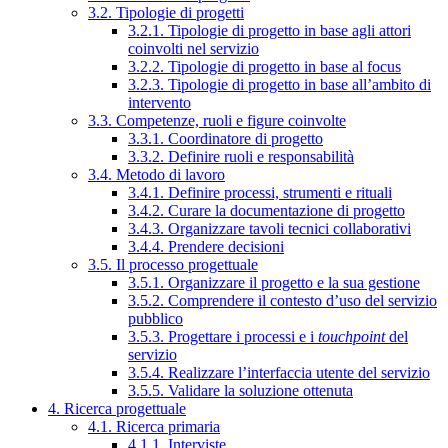
3.2. Tipologie di progetti
3.2.1. Tipologie di progetto in base agli attori
coinvolti nel servizio
3.2.2. Tipologie di progetto in base al focus
3.2.3. Tipologie di progetto in base all’ambito di
intervento
3.3. Competenze, ruoli e figure coinvolte
3.3.1. Coordinatore di progetto
3.3.2. Definire ruoli e responsabilità
3.4. Metodo di lavoro
3.4.1. Definire processi, strumenti e rituali
3.4.2. Curare la documentazione di progetto
3.4.3. Organizzare tavoli tecnici collaborativi
3.4.4. Prendere decisioni
3.5. Il processo progettuale
3.5.1. Organizzare il progetto e la sua gestione
3.5.2. Comprendere il contesto d’uso del servizio
pubblico
3.5.3. Progettare i processi e i
touchpoint
del
servizio
3.5.4. Realizzare l’interfaccia utente del servizio
3.5.5. Validare la soluzione ottenuta
4. Ricerca progettuale
4.1. Ricerca primaria
4.1.1. Interviste