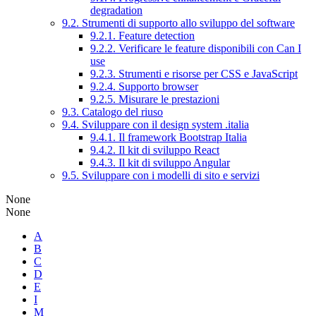
degradation
9.2. Strumenti di supporto allo sviluppo del software
9.2.1. Feature detection
9.2.2. Verificare le feature disponibili con Can I
use
9.2.3. Strumenti e risorse per CSS e JavaScript
9.2.4. Supporto browser
9.2.5. Misurare le prestazioni
9.3. Catalogo del riuso
9.4. Sviluppare con il design system .italia
9.4.1. Il framework Bootstrap Italia
9.4.2. Il kit di sviluppo React
9.4.3. Il kit di sviluppo Angular
9.5. Sviluppare con i modelli di sito e servizi
None
None
A
B
C
D
E
I
M