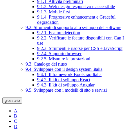
9.1.1. Attività preliminari
9.1.2. Web design responsivo e accessibile
9.1.3. Mobile first
9.1.4. Progressive enhancement e Graceful
degradation
9.2. Strumenti di supporto allo sviluppo del software
9.2.1. Feature detection
9.2.2. Verificare le feature disponibili con Can I
use
9.2.3. Strumenti e risorse per CSS e JavaScript
9.2.4. Supporto browser
9.2.5. Misurare le prestazioni
9.3. Catalogo del riuso
9.4. Sviluppare con il design system .italia
9.4.1. Il framework Bootstrap Italia
9.4.2. Il kit di sviluppo React
9.4.3. Il kit di sviluppo Angular
9.5. Sviluppare con i modelli di sito e servizi
glossario
A
B
C
D