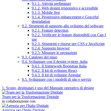
9.1.1. Attività preliminari
9.1.2. Web design responsivo e accessibile
9.1.3. Mobile first
9.1.4. Progressive enhancement e Graceful
degradation
9.2. Strumenti di supporto allo sviluppo del software
9.2.1. Feature detection
9.2.2. Verificare le feature disponibili con Can I
use
9.2.3. Strumenti e risorse per CSS e JavaScript
9.2.4. Supporto browser
9.2.5. Misurare le prestazioni
9.3. Catalogo del riuso
9.4. Sviluppare con il design system .italia
9.4.1. Il framework Bootstrap Italia
9.4.2. Il kit di sviluppo React
9.4.3. Il kit di sviluppo Angular
9.5. Sviluppare con i modelli di sito e servizi
1. Scopo, destinatari e uso del Manuale operativo di design
Team per la Trasformazione Digitale
in collaborazione con
Agenzia per l'Italia Digitale