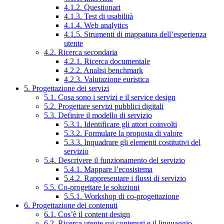
4.1.2. Questionari
4.1.3. Test di usabilità
4.1.4. Web analytics
4.1.5. Strumenti di mappatura dell’esperienza
utente
4.2. Ricerca secondaria
4.2.1. Ricerca documentale
4.2.2. Analisi benchmark
4.2.3. Valutazione euristica
5. Progettazione dei servizi
5.1. Cosa sono i servizi e il service design
5.2. Progettare servizi pubblici digitali
5.3. Definire il modello di servizio
5.3.1. Identificare gli attori coinvolti
5.3.2. Formulare la proposta di valore
5.3.3. Inquadrare gli elementi costitutivi del
servizio
5.4. Descrivere il funzionamento del servizio
5.4.1. Mappare l’ecosistema
5.4.2. Rappresentare i flussi di servizio
5.5. Co-progettare le soluzioni
5.5.1. Workshop di co-progettazione
6. Progettazione dei contenuti
6.1. Cos’è il content design
6.2. Ricerca utente sui contenuti e il linguaggio