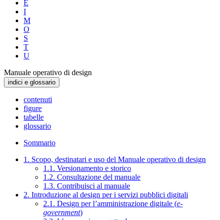
E
I
M
O
S
T
U
Manuale operativo di design
indici e glossario
contenuti
figure
tabelle
glossario
Sommario
1. Scopo, destinatari e uso del Manuale operativo di design
1.1. Versionamento e storico
1.2. Consultazione del manuale
1.3. Contribuisci al manuale
2. Introduzione al design per i servizi pubblici digitali
2.1. Design per l’amministrazione digitale (
e-
government
)