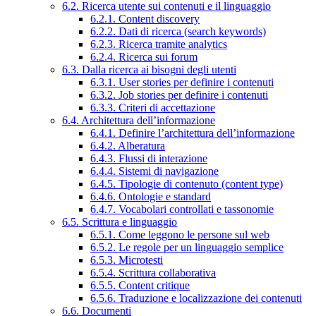
6.2. Ricerca utente sui contenuti e il linguaggio
6.2.1. Content discovery
6.2.2. Dati di ricerca (search keywords)
6.2.3. Ricerca tramite analytics
6.2.4. Ricerca sui forum
6.3. Dalla ricerca ai bisogni degli utenti
6.3.1. User stories per definire i contenuti
6.3.2. Job stories per definire i contenuti
6.3.3. Criteri di accettazione
6.4. Architettura dell’informazione
6.4.1. Definire l’architettura dell’informazione
6.4.2. Alberatura
6.4.3. Flussi di interazione
6.4.4. Sistemi di navigazione
6.4.5. Tipologie di contenuto (content type)
6.4.6. Ontologie e standard
6.4.7. Vocabolari controllati e tassonomie
6.5. Scrittura e linguaggio
6.5.1. Come leggono le persone sul web
6.5.2. Le regole per un linguaggio semplice
6.5.3. Microtesti
6.5.4. Scrittura collaborativa
6.5.5. Content critique
6.5.6. Traduzione e localizzazione dei contenuti
6.6. Documenti