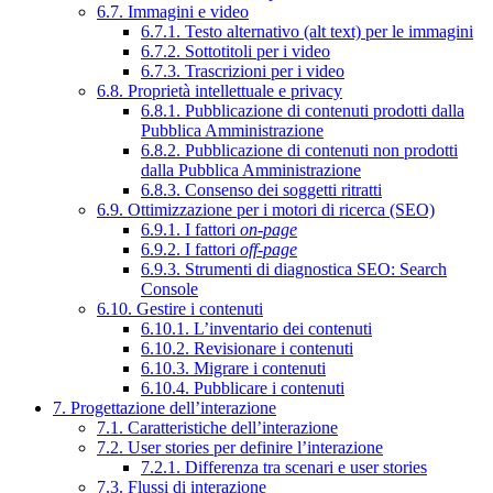
6.7. Immagini e video
6.7.1. Testo alternativo (alt text) per le immagini
6.7.2. Sottotitoli per i video
6.7.3. Trascrizioni per i video
6.8. Proprietà intellettuale e privacy
6.8.1. Pubblicazione di contenuti prodotti dalla
Pubblica Amministrazione
6.8.2. Pubblicazione di contenuti non prodotti
dalla Pubblica Amministrazione
6.8.3. Consenso dei soggetti ritratti
6.9. Ottimizzazione per i motori di ricerca (SEO)
6.9.1. I fattori
on-page
6.9.2. I fattori
off-page
6.9.3. Strumenti di diagnostica SEO: Search
Console
6.10. Gestire i contenuti
6.10.1. L’inventario dei contenuti
6.10.2. Revisionare i contenuti
6.10.3. Migrare i contenuti
6.10.4. Pubblicare i contenuti
7. Progettazione dell’interazione
7.1. Caratteristiche dell’interazione
7.2. User stories per definire l’interazione
7.2.1. Differenza tra scenari e user stories
7.3. Flussi di interazione