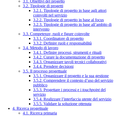
3.1. Obiettivi del progetto
3.2. Tipologie di progetti
3.2.1. Tipologie di progetto in base agli attori
coinvolti nel servizio
3.2.2. Tipologie di progetto in base al focus
3.2.3. Tipologie di progetto in base all’ambito di
intervento
3.3. Competenze, ruoli e figure coinvolte
3.3.1. Coordinatore di progetto
3.3.2. Definire ruoli e responsabilità
3.4. Metodo di lavoro
3.4.1. Definire processi, strumenti e rituali
3.4.2. Curare la documentazione di progetto
3.4.3. Organizzare tavoli tecnici collaborativi
3.4.4. Prendere decisioni
3.5. Il processo progettuale
3.5.1. Organizzare il progetto e la sua gestione
3.5.2. Comprendere il contesto d’uso del servizio
pubblico
3.5.3. Progettare i processi e i
touchpoint
del
servizio
3.5.4. Realizzare l’interfaccia utente del servizio
3.5.5. Validare la soluzione ottenuta
4. Ricerca progettuale
4.1. Ricerca primaria