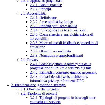
2.2. L’approccio progettuale
2.2.1. Buone pratiche
2.2.2. Principi
2.3. Accessibilità
2.3.1. Definizione
2.3.2. Accessibilità by design
2.3.3. Principi per l’accessibilità
2.3.4. Linee guida e criteri di successo
2.3.5. Come rilasciare una dichiarazione di
accessibilità
2.3.6. Meccanismo di feedback e procedura di
attuazione
2.3.7. Obiettivi accessibilità
2.3.8. Normativa e approfondimenti
2.4. Privacy
2.4.1. Come rispettare la privacy sin dalla
progettazione di un sito o servizio digitale
2.4.2. Richiedi il consenso quando necessario
2.4.3. Le basi del sito web: architettura,
informativa privacy, riferimenti DPO
3. Pianificazione, gestione e strategia
3.1. Obiettivi del progetto
3.2. Tipologie di progetti
3.2.1. Tipologie di progetto in base agli attori
coinvolti nel servizio