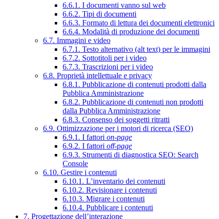
6.6.1. I documenti vanno sul web
6.6.2. Tipi di documenti
6.6.3. Formato di lettura dei documenti elettronici
6.6.4. Modalità di produzione dei documenti
6.7. Immagini e video
6.7.1. Testo alternativo (alt text) per le immagini
6.7.2. Sottotitoli per i video
6.7.3. Trascrizioni per i video
6.8. Proprietà intellettuale e privacy
6.8.1. Pubblicazione di contenuti prodotti dalla
Pubblica Amministrazione
6.8.2. Pubblicazione di contenuti non prodotti
dalla Pubblica Amministrazione
6.8.3. Consenso dei soggetti ritratti
6.9. Ottimizzazione per i motori di ricerca (SEO)
6.9.1. I fattori
on-page
6.9.2. I fattori
off-page
6.9.3. Strumenti di diagnostica SEO: Search
Console
6.10. Gestire i contenuti
6.10.1. L’inventario dei contenuti
6.10.2. Revisionare i contenuti
6.10.3. Migrare i contenuti
6.10.4. Pubblicare i contenuti
7. Progettazione dell’interazione