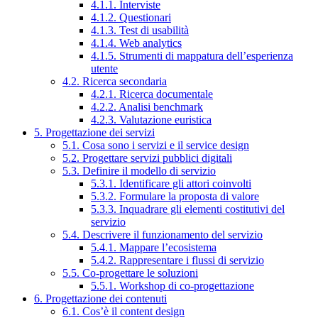
4.1.1. Interviste
4.1.2. Questionari
4.1.3. Test di usabilità
4.1.4. Web analytics
4.1.5. Strumenti di mappatura dell’esperienza
utente
4.2. Ricerca secondaria
4.2.1. Ricerca documentale
4.2.2. Analisi benchmark
4.2.3. Valutazione euristica
5. Progettazione dei servizi
5.1. Cosa sono i servizi e il service design
5.2. Progettare servizi pubblici digitali
5.3. Definire il modello di servizio
5.3.1. Identificare gli attori coinvolti
5.3.2. Formulare la proposta di valore
5.3.3. Inquadrare gli elementi costitutivi del
servizio
5.4. Descrivere il funzionamento del servizio
5.4.1. Mappare l’ecosistema
5.4.2. Rappresentare i flussi di servizio
5.5. Co-progettare le soluzioni
5.5.1. Workshop di co-progettazione
6. Progettazione dei contenuti
6.1. Cos’è il content design