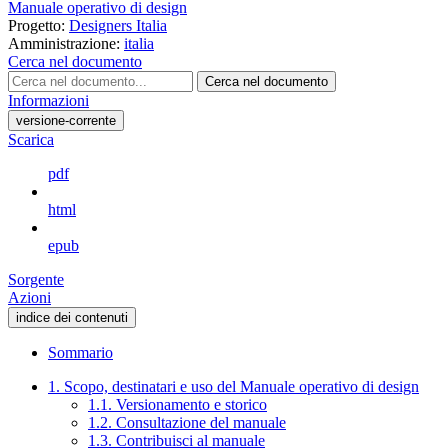
Manuale operativo di design
Progetto:
Designers Italia
Amministrazione:
italia
Cerca nel documento
Cerca nel documento
Informazioni
versione-corrente
Scarica
pdf
html
epub
Sorgente
Azioni
indice dei contenuti
Sommario
1. Scopo, destinatari e uso del Manuale operativo di design
1.1. Versionamento e storico
1.2. Consultazione del manuale
1.3. Contribuisci al manuale