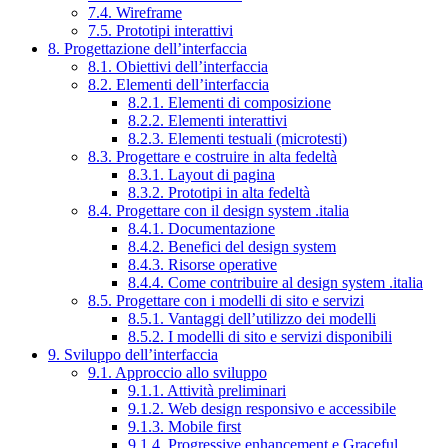
7.4. Wireframe
7.5. Prototipi interattivi
8. Progettazione dell’interfaccia
8.1. Obiettivi dell’interfaccia
8.2. Elementi dell’interfaccia
8.2.1. Elementi di composizione
8.2.2. Elementi interattivi
8.2.3. Elementi testuali (microtesti)
8.3. Progettare e costruire in alta fedeltà
8.3.1. Layout di pagina
8.3.2. Prototipi in alta fedeltà
8.4. Progettare con il design system .italia
8.4.1. Documentazione
8.4.2. Benefici del design system
8.4.3. Risorse operative
8.4.4. Come contribuire al design system .italia
8.5. Progettare con i modelli di sito e servizi
8.5.1. Vantaggi dell’utilizzo dei modelli
8.5.2. I modelli di sito e servizi disponibili
9. Sviluppo dell’interfaccia
9.1. Approccio allo sviluppo
9.1.1. Attività preliminari
9.1.2. Web design responsivo e accessibile
9.1.3. Mobile first
9.1.4. Progressive enhancement e Graceful