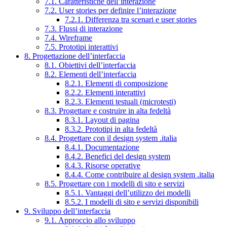
7.1. Caratteristiche dell’interazione
7.2. User stories per definire l’interazione
7.2.1. Differenza tra scenari e user stories
7.3. Flussi di interazione
7.4. Wireframe
7.5. Prototipi interattivi
8. Progettazione dell’interfaccia
8.1. Obiettivi dell’interfaccia
8.2. Elementi dell’interfaccia
8.2.1. Elementi di composizione
8.2.2. Elementi interattivi
8.2.3. Elementi testuali (microtesti)
8.3. Progettare e costruire in alta fedeltà
8.3.1. Layout di pagina
8.3.2. Prototipi in alta fedeltà
8.4. Progettare con il design system .italia
8.4.1. Documentazione
8.4.2. Benefici del design system
8.4.3. Risorse operative
8.4.4. Come contribuire al design system .italia
8.5. Progettare con i modelli di sito e servizi
8.5.1. Vantaggi dell’utilizzo dei modelli
8.5.2. I modelli di sito e servizi disponibili
9. Sviluppo dell’interfaccia
9.1. Approccio allo sviluppo