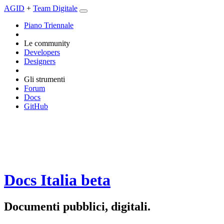
AGID
+
Team Digitale
Piano Triennale
Le community
Developers
Designers
Gli strumenti
Forum
Docs
GitHub
Docs Italia
beta
Documenti pubblici, digitali.