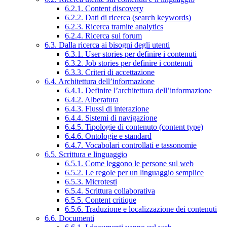
6.2.1. Content discovery
6.2.2. Dati di ricerca (search keywords)
6.2.3. Ricerca tramite analytics
6.2.4. Ricerca sui forum
6.3. Dalla ricerca ai bisogni degli utenti
6.3.1. User stories per definire i contenuti
6.3.2. Job stories per definire i contenuti
6.3.3. Criteri di accettazione
6.4. Architettura dell’informazione
6.4.1. Definire l’architettura dell’informazione
6.4.2. Alberatura
6.4.3. Flussi di interazione
6.4.4. Sistemi di navigazione
6.4.5. Tipologie di contenuto (content type)
6.4.6. Ontologie e standard
6.4.7. Vocabolari controllati e tassonomie
6.5. Scrittura e linguaggio
6.5.1. Come leggono le persone sul web
6.5.2. Le regole per un linguaggio semplice
6.5.3. Microtesti
6.5.4. Scrittura collaborativa
6.5.5. Content critique
6.5.6. Traduzione e localizzazione dei contenuti
6.6. Documenti