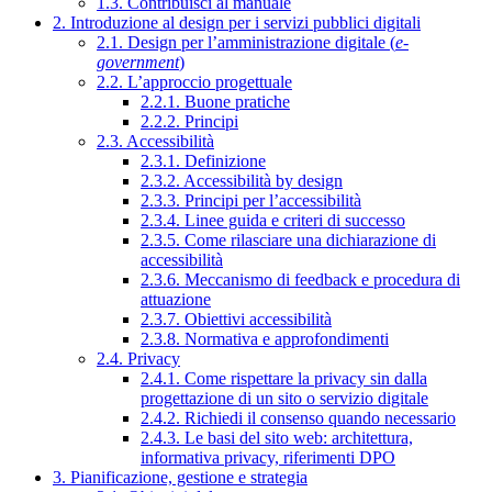
1.3. Contribuisci al manuale
2. Introduzione al design per i servizi pubblici digitali
2.1. Design per l’amministrazione digitale (
e-
government
)
2.2. L’approccio progettuale
2.2.1. Buone pratiche
2.2.2. Principi
2.3. Accessibilità
2.3.1. Definizione
2.3.2. Accessibilità by design
2.3.3. Principi per l’accessibilità
2.3.4. Linee guida e criteri di successo
2.3.5. Come rilasciare una dichiarazione di
accessibilità
2.3.6. Meccanismo di feedback e procedura di
attuazione
2.3.7. Obiettivi accessibilità
2.3.8. Normativa e approfondimenti
2.4. Privacy
2.4.1. Come rispettare la privacy sin dalla
progettazione di un sito o servizio digitale
2.4.2. Richiedi il consenso quando necessario
2.4.3. Le basi del sito web: architettura,
informativa privacy, riferimenti DPO
3. Pianificazione, gestione e strategia