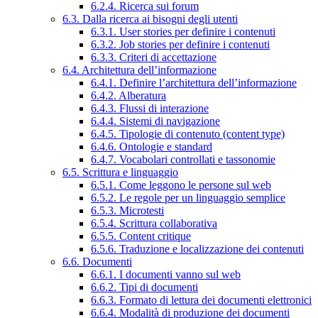
6.2.4. Ricerca sui forum
6.3. Dalla ricerca ai bisogni degli utenti
6.3.1. User stories per definire i contenuti
6.3.2. Job stories per definire i contenuti
6.3.3. Criteri di accettazione
6.4. Architettura dell’informazione
6.4.1. Definire l’architettura dell’informazione
6.4.2. Alberatura
6.4.3. Flussi di interazione
6.4.4. Sistemi di navigazione
6.4.5. Tipologie di contenuto (content type)
6.4.6. Ontologie e standard
6.4.7. Vocabolari controllati e tassonomie
6.5. Scrittura e linguaggio
6.5.1. Come leggono le persone sul web
6.5.2. Le regole per un linguaggio semplice
6.5.3. Microtesti
6.5.4. Scrittura collaborativa
6.5.5. Content critique
6.5.6. Traduzione e localizzazione dei contenuti
6.6. Documenti
6.6.1. I documenti vanno sul web
6.6.2. Tipi di documenti
6.6.3. Formato di lettura dei documenti elettronici
6.6.4. Modalità di produzione dei documenti