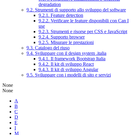
degradation
9.2. Strumenti di supporto allo sviluppo del software
9.2.1. Feature detection
9.2.2. Verificare le feature disponibili con Can I
use
9.2.3. Strumenti e risorse per CSS e JavaScript
9.2.4. Supporto browser
9.2.5. Misurare le prestazioni
9.3. Catalogo del riuso
9.4. Sviluppare con il design system .italia
9.4.1. Il framework Bootstrap Italia
9.4.2. Il kit di sviluppo React
9.4.3. Il kit di sviluppo Angular
9.5. Sviluppare con i modelli di sito e servizi
None
None
A
B
C
D
E
I
M