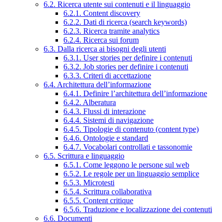
6.2. Ricerca utente sui contenuti e il linguaggio
6.2.1. Content discovery
6.2.2. Dati di ricerca (search keywords)
6.2.3. Ricerca tramite analytics
6.2.4. Ricerca sui forum
6.3. Dalla ricerca ai bisogni degli utenti
6.3.1. User stories per definire i contenuti
6.3.2. Job stories per definire i contenuti
6.3.3. Criteri di accettazione
6.4. Architettura dell’informazione
6.4.1. Definire l’architettura dell’informazione
6.4.2. Alberatura
6.4.3. Flussi di interazione
6.4.4. Sistemi di navigazione
6.4.5. Tipologie di contenuto (content type)
6.4.6. Ontologie e standard
6.4.7. Vocabolari controllati e tassonomie
6.5. Scrittura e linguaggio
6.5.1. Come leggono le persone sul web
6.5.2. Le regole per un linguaggio semplice
6.5.3. Microtesti
6.5.4. Scrittura collaborativa
6.5.5. Content critique
6.5.6. Traduzione e localizzazione dei contenuti
6.6. Documenti