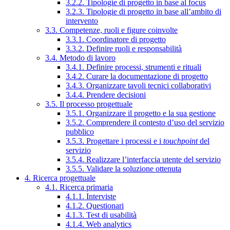
3.2.2. Tipologie di progetto in base al focus
3.2.3. Tipologie di progetto in base all’ambito di
intervento
3.3. Competenze, ruoli e figure coinvolte
3.3.1. Coordinatore di progetto
3.3.2. Definire ruoli e responsabilità
3.4. Metodo di lavoro
3.4.1. Definire processi, strumenti e rituali
3.4.2. Curare la documentazione di progetto
3.4.3. Organizzare tavoli tecnici collaborativi
3.4.4. Prendere decisioni
3.5. Il processo progettuale
3.5.1. Organizzare il progetto e la sua gestione
3.5.2. Comprendere il contesto d’uso del servizio
pubblico
3.5.3. Progettare i processi e i
touchpoint
del
servizio
3.5.4. Realizzare l’interfaccia utente del servizio
3.5.5. Validare la soluzione ottenuta
4. Ricerca progettuale
4.1. Ricerca primaria
4.1.1. Interviste
4.1.2. Questionari
4.1.3. Test di usabilità
4.1.4. Web analytics