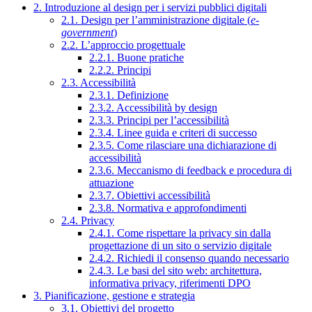
2. Introduzione al design per i servizi pubblici digitali
2.1. Design per l’amministrazione digitale (
e-
government
)
2.2. L’approccio progettuale
2.2.1. Buone pratiche
2.2.2. Principi
2.3. Accessibilità
2.3.1. Definizione
2.3.2. Accessibilità by design
2.3.3. Principi per l’accessibilità
2.3.4. Linee guida e criteri di successo
2.3.5. Come rilasciare una dichiarazione di
accessibilità
2.3.6. Meccanismo di feedback e procedura di
attuazione
2.3.7. Obiettivi accessibilità
2.3.8. Normativa e approfondimenti
2.4. Privacy
2.4.1. Come rispettare la privacy sin dalla
progettazione di un sito o servizio digitale
2.4.2. Richiedi il consenso quando necessario
2.4.3. Le basi del sito web: architettura,
informativa privacy, riferimenti DPO
3. Pianificazione, gestione e strategia
3.1. Obiettivi del progetto