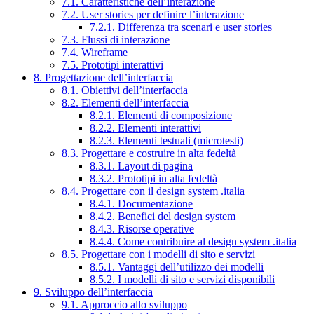
7.1. Caratteristiche dell’interazione
7.2. User stories per definire l’interazione
7.2.1. Differenza tra scenari e user stories
7.3. Flussi di interazione
7.4. Wireframe
7.5. Prototipi interattivi
8. Progettazione dell’interfaccia
8.1. Obiettivi dell’interfaccia
8.2. Elementi dell’interfaccia
8.2.1. Elementi di composizione
8.2.2. Elementi interattivi
8.2.3. Elementi testuali (microtesti)
8.3. Progettare e costruire in alta fedeltà
8.3.1. Layout di pagina
8.3.2. Prototipi in alta fedeltà
8.4. Progettare con il design system .italia
8.4.1. Documentazione
8.4.2. Benefici del design system
8.4.3. Risorse operative
8.4.4. Come contribuire al design system .italia
8.5. Progettare con i modelli di sito e servizi
8.5.1. Vantaggi dell’utilizzo dei modelli
8.5.2. I modelli di sito e servizi disponibili
9. Sviluppo dell’interfaccia
9.1. Approccio allo sviluppo