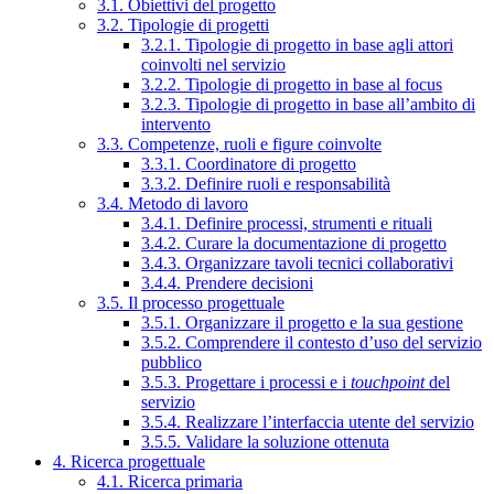
3.1. Obiettivi del progetto
3.2. Tipologie di progetti
3.2.1. Tipologie di progetto in base agli attori
coinvolti nel servizio
3.2.2. Tipologie di progetto in base al focus
3.2.3. Tipologie di progetto in base all’ambito di
intervento
3.3. Competenze, ruoli e figure coinvolte
3.3.1. Coordinatore di progetto
3.3.2. Definire ruoli e responsabilità
3.4. Metodo di lavoro
3.4.1. Definire processi, strumenti e rituali
3.4.2. Curare la documentazione di progetto
3.4.3. Organizzare tavoli tecnici collaborativi
3.4.4. Prendere decisioni
3.5. Il processo progettuale
3.5.1. Organizzare il progetto e la sua gestione
3.5.2. Comprendere il contesto d’uso del servizio
pubblico
3.5.3. Progettare i processi e i
touchpoint
del
servizio
3.5.4. Realizzare l’interfaccia utente del servizio
3.5.5. Validare la soluzione ottenuta
4. Ricerca progettuale
4.1. Ricerca primaria