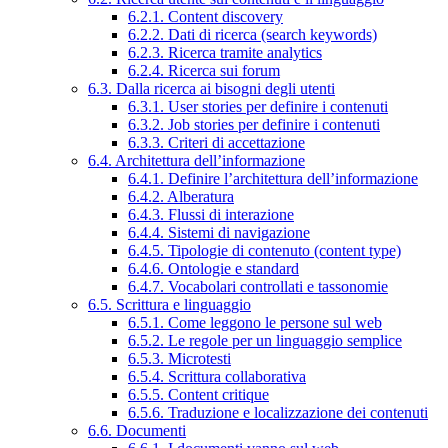
6.2.1. Content discovery
6.2.2. Dati di ricerca (search keywords)
6.2.3. Ricerca tramite analytics
6.2.4. Ricerca sui forum
6.3. Dalla ricerca ai bisogni degli utenti
6.3.1. User stories per definire i contenuti
6.3.2. Job stories per definire i contenuti
6.3.3. Criteri di accettazione
6.4. Architettura dell’informazione
6.4.1. Definire l’architettura dell’informazione
6.4.2. Alberatura
6.4.3. Flussi di interazione
6.4.4. Sistemi di navigazione
6.4.5. Tipologie di contenuto (content type)
6.4.6. Ontologie e standard
6.4.7. Vocabolari controllati e tassonomie
6.5. Scrittura e linguaggio
6.5.1. Come leggono le persone sul web
6.5.2. Le regole per un linguaggio semplice
6.5.3. Microtesti
6.5.4. Scrittura collaborativa
6.5.5. Content critique
6.5.6. Traduzione e localizzazione dei contenuti
6.6. Documenti