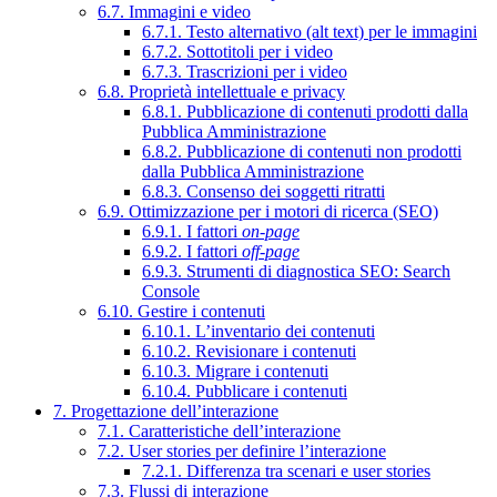
6.7. Immagini e video
6.7.1. Testo alternativo (alt text) per le immagini
6.7.2. Sottotitoli per i video
6.7.3. Trascrizioni per i video
6.8. Proprietà intellettuale e privacy
6.8.1. Pubblicazione di contenuti prodotti dalla
Pubblica Amministrazione
6.8.2. Pubblicazione di contenuti non prodotti
dalla Pubblica Amministrazione
6.8.3. Consenso dei soggetti ritratti
6.9. Ottimizzazione per i motori di ricerca (SEO)
6.9.1. I fattori
on-page
6.9.2. I fattori
off-page
6.9.3. Strumenti di diagnostica SEO: Search
Console
6.10. Gestire i contenuti
6.10.1. L’inventario dei contenuti
6.10.2. Revisionare i contenuti
6.10.3. Migrare i contenuti
6.10.4. Pubblicare i contenuti
7. Progettazione dell’interazione
7.1. Caratteristiche dell’interazione
7.2. User stories per definire l’interazione
7.2.1. Differenza tra scenari e user stories
7.3. Flussi di interazione