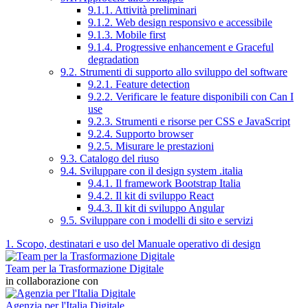
9.1.1. Attività preliminari
9.1.2. Web design responsivo e accessibile
9.1.3. Mobile first
9.1.4. Progressive enhancement e Graceful
degradation
9.2. Strumenti di supporto allo sviluppo del software
9.2.1. Feature detection
9.2.2. Verificare le feature disponibili con Can I
use
9.2.3. Strumenti e risorse per CSS e JavaScript
9.2.4. Supporto browser
9.2.5. Misurare le prestazioni
9.3. Catalogo del riuso
9.4. Sviluppare con il design system .italia
9.4.1. Il framework Bootstrap Italia
9.4.2. Il kit di sviluppo React
9.4.3. Il kit di sviluppo Angular
9.5. Sviluppare con i modelli di sito e servizi
1. Scopo, destinatari e uso del Manuale operativo di design
Team per la Trasformazione Digitale
in collaborazione con
Agenzia per l'Italia Digitale