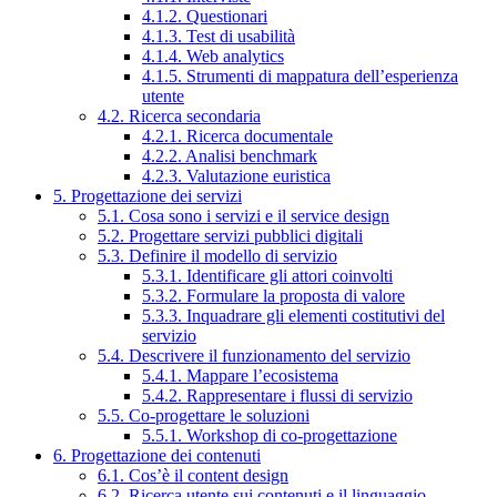
4.1.2. Questionari
4.1.3. Test di usabilità
4.1.4. Web analytics
4.1.5. Strumenti di mappatura dell’esperienza
utente
4.2. Ricerca secondaria
4.2.1. Ricerca documentale
4.2.2. Analisi benchmark
4.2.3. Valutazione euristica
5. Progettazione dei servizi
5.1. Cosa sono i servizi e il service design
5.2. Progettare servizi pubblici digitali
5.3. Definire il modello di servizio
5.3.1. Identificare gli attori coinvolti
5.3.2. Formulare la proposta di valore
5.3.3. Inquadrare gli elementi costitutivi del
servizio
5.4. Descrivere il funzionamento del servizio
5.4.1. Mappare l’ecosistema
5.4.2. Rappresentare i flussi di servizio
5.5. Co-progettare le soluzioni
5.5.1. Workshop di co-progettazione
6. Progettazione dei contenuti
6.1. Cos’è il content design
6.2. Ricerca utente sui contenuti e il linguaggio