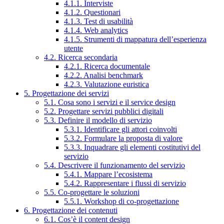
4.1.1. Interviste
4.1.2. Questionari
4.1.3. Test di usabilità
4.1.4. Web analytics
4.1.5. Strumenti di mappatura dell’esperienza
utente
4.2. Ricerca secondaria
4.2.1. Ricerca documentale
4.2.2. Analisi benchmark
4.2.3. Valutazione euristica
5. Progettazione dei servizi
5.1. Cosa sono i servizi e il service design
5.2. Progettare servizi pubblici digitali
5.3. Definire il modello di servizio
5.3.1. Identificare gli attori coinvolti
5.3.2. Formulare la proposta di valore
5.3.3. Inquadrare gli elementi costitutivi del
servizio
5.4. Descrivere il funzionamento del servizio
5.4.1. Mappare l’ecosistema
5.4.2. Rappresentare i flussi di servizio
5.5. Co-progettare le soluzioni
5.5.1. Workshop di co-progettazione
6. Progettazione dei contenuti
6.1. Cos’è il content design