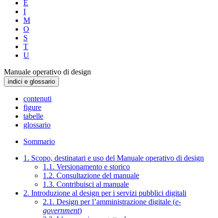
E
I
M
O
S
T
U
Manuale operativo di design
indici e glossario
contenuti
figure
tabelle
glossario
Sommario
1. Scopo, destinatari e uso del Manuale operativo di design
1.1. Versionamento e storico
1.2. Consultazione del manuale
1.3. Contribuisci al manuale
2. Introduzione al design per i servizi pubblici digitali
2.1. Design per l’amministrazione digitale (
e-
government
)