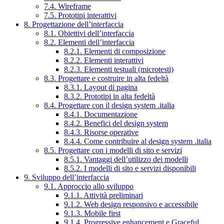
7.4. Wireframe
7.5. Prototipi interattivi
8. Progettazione dell’interfaccia
8.1. Obiettivi dell’interfaccia
8.2. Elementi dell’interfaccia
8.2.1. Elementi di composizione
8.2.2. Elementi interattivi
8.2.3. Elementi testuali (microtesti)
8.3. Progettare e costruire in alta fedeltà
8.3.1. Layout di pagina
8.3.2. Prototipi in alta fedeltà
8.4. Progettare con il design system .italia
8.4.1. Documentazione
8.4.2. Benefici del design system
8.4.3. Risorse operative
8.4.4. Come contribuire al design system .italia
8.5. Progettare con i modelli di sito e servizi
8.5.1. Vantaggi dell’utilizzo dei modelli
8.5.2. I modelli di sito e servizi disponibili
9. Sviluppo dell’interfaccia
9.1. Approccio allo sviluppo
9.1.1. Attività preliminari
9.1.2. Web design responsivo e accessibile
9.1.3. Mobile first
9.1.4. Progressive enhancement e Graceful