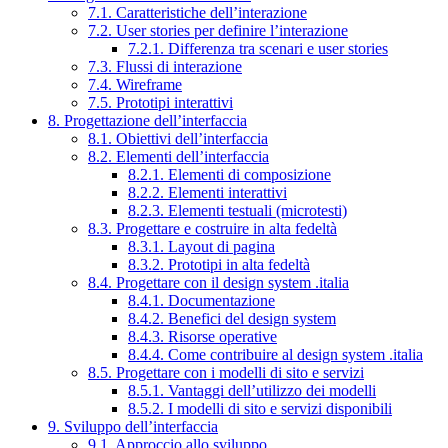
7.1. Caratteristiche dell’interazione
7.2. User stories per definire l’interazione
7.2.1. Differenza tra scenari e user stories
7.3. Flussi di interazione
7.4. Wireframe
7.5. Prototipi interattivi
8. Progettazione dell’interfaccia
8.1. Obiettivi dell’interfaccia
8.2. Elementi dell’interfaccia
8.2.1. Elementi di composizione
8.2.2. Elementi interattivi
8.2.3. Elementi testuali (microtesti)
8.3. Progettare e costruire in alta fedeltà
8.3.1. Layout di pagina
8.3.2. Prototipi in alta fedeltà
8.4. Progettare con il design system .italia
8.4.1. Documentazione
8.4.2. Benefici del design system
8.4.3. Risorse operative
8.4.4. Come contribuire al design system .italia
8.5. Progettare con i modelli di sito e servizi
8.5.1. Vantaggi dell’utilizzo dei modelli
8.5.2. I modelli di sito e servizi disponibili
9. Sviluppo dell’interfaccia
9.1. Approccio allo sviluppo