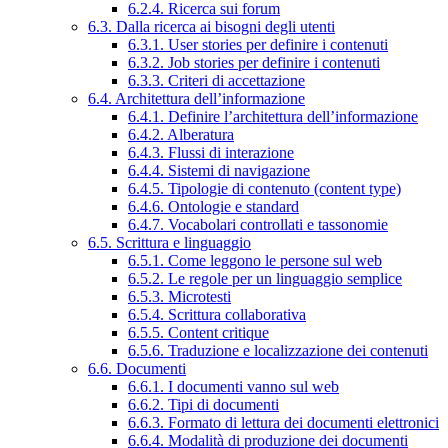
6.2.4. Ricerca sui forum
6.3. Dalla ricerca ai bisogni degli utenti
6.3.1. User stories per definire i contenuti
6.3.2. Job stories per definire i contenuti
6.3.3. Criteri di accettazione
6.4. Architettura dell’informazione
6.4.1. Definire l’architettura dell’informazione
6.4.2. Alberatura
6.4.3. Flussi di interazione
6.4.4. Sistemi di navigazione
6.4.5. Tipologie di contenuto (content type)
6.4.6. Ontologie e standard
6.4.7. Vocabolari controllati e tassonomie
6.5. Scrittura e linguaggio
6.5.1. Come leggono le persone sul web
6.5.2. Le regole per un linguaggio semplice
6.5.3. Microtesti
6.5.4. Scrittura collaborativa
6.5.5. Content critique
6.5.6. Traduzione e localizzazione dei contenuti
6.6. Documenti
6.6.1. I documenti vanno sul web
6.6.2. Tipi di documenti
6.6.3. Formato di lettura dei documenti elettronici
6.6.4. Modalità di produzione dei documenti