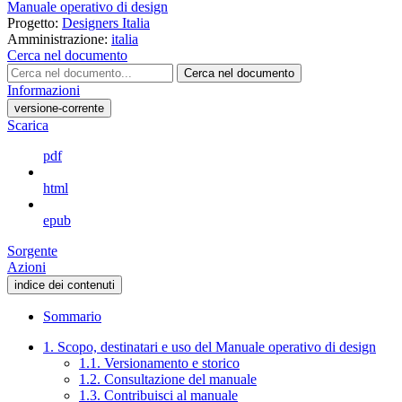
Manuale operativo di design
Progetto:
Designers Italia
Amministrazione:
italia
Cerca nel documento
Cerca nel documento
Informazioni
versione-corrente
Scarica
pdf
html
epub
Sorgente
Azioni
indice dei contenuti
Sommario
1. Scopo, destinatari e uso del Manuale operativo di design
1.1. Versionamento e storico
1.2. Consultazione del manuale
1.3. Contribuisci al manuale