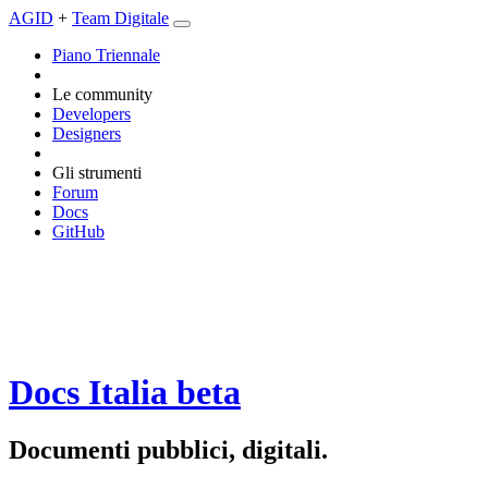
AGID
+
Team Digitale
Piano Triennale
Le community
Developers
Designers
Gli strumenti
Forum
Docs
GitHub
Docs Italia
beta
Documenti pubblici, digitali.