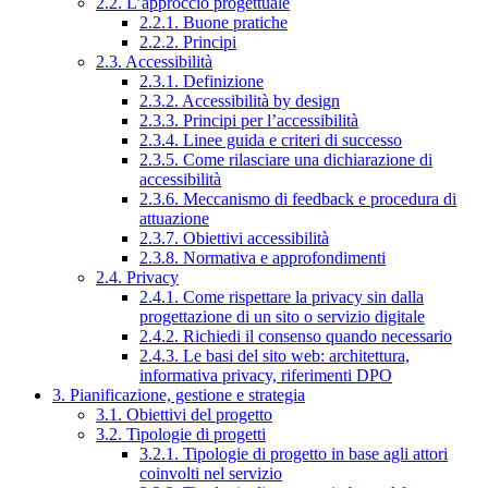
2.2. L’approccio progettuale
2.2.1. Buone pratiche
2.2.2. Principi
2.3. Accessibilità
2.3.1. Definizione
2.3.2. Accessibilità by design
2.3.3. Principi per l’accessibilità
2.3.4. Linee guida e criteri di successo
2.3.5. Come rilasciare una dichiarazione di
accessibilità
2.3.6. Meccanismo di feedback e procedura di
attuazione
2.3.7. Obiettivi accessibilità
2.3.8. Normativa e approfondimenti
2.4. Privacy
2.4.1. Come rispettare la privacy sin dalla
progettazione di un sito o servizio digitale
2.4.2. Richiedi il consenso quando necessario
2.4.3. Le basi del sito web: architettura,
informativa privacy, riferimenti DPO
3. Pianificazione, gestione e strategia
3.1. Obiettivi del progetto
3.2. Tipologie di progetti
3.2.1. Tipologie di progetto in base agli attori
coinvolti nel servizio