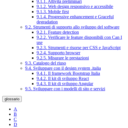
9.1.1. Attività preliminari
9.1.2. Web design responsivo e accessibile
9.1.3. Mobile first
9.1.4. Progressive enhancement e Graceful
degradation
9.2. Strumenti di supporto allo sviluppo del software
9.2.1. Feature detection
9.2.2. Verificare le feature disponibili con Can I
use
9.2.3. Strumenti e risorse per CSS e JavaScript
9.2.4. Supporto browser
9.2.5. Misurare le prestazioni
9.3. Catalogo del riuso
9.4. Sviluppare con il design system .italia
9.4.1. Il framework Bootstrap Italia
9.4.2. Il kit di sviluppo React
9.4.3. Il kit di sviluppo Angular
9.5. Sviluppare con i modelli di sito e servizi
glossario
A
B
C
D