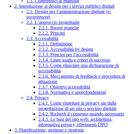
1.3. Contribuisci al manuale
2. Introduzione al design per i servizi pubblici digitali
2.1. Design per l’amministrazione digitale (
e-
government
)
2.2. L’approccio progettuale
2.2.1. Buone pratiche
2.2.2. Principi
2.3. Accessibilità
2.3.1. Definizione
2.3.2. Accessibilità by design
2.3.3. Principi per l’accessibilità
2.3.4. Linee guida e criteri di successo
2.3.5. Come rilasciare una dichiarazione di
accessibilità
2.3.6. Meccanismo di feedback e procedura di
attuazione
2.3.7. Obiettivi accessibilità
2.3.8. Normativa e approfondimenti
2.4. Privacy
2.4.1. Come rispettare la privacy sin dalla
progettazione di un sito o servizio digitale
2.4.2. Richiedi il consenso quando necessario
2.4.3. Le basi del sito web: architettura,
informativa privacy, riferimenti DPO
3. Pianificazione, gestione e strategia