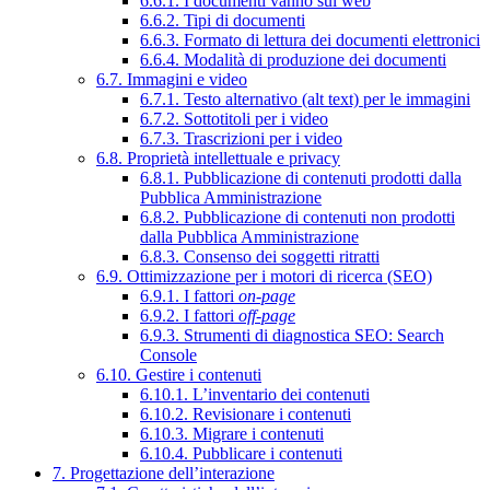
6.6.1. I documenti vanno sul web
6.6.2. Tipi di documenti
6.6.3. Formato di lettura dei documenti elettronici
6.6.4. Modalità di produzione dei documenti
6.7. Immagini e video
6.7.1. Testo alternativo (alt text) per le immagini
6.7.2. Sottotitoli per i video
6.7.3. Trascrizioni per i video
6.8. Proprietà intellettuale e privacy
6.8.1. Pubblicazione di contenuti prodotti dalla
Pubblica Amministrazione
6.8.2. Pubblicazione di contenuti non prodotti
dalla Pubblica Amministrazione
6.8.3. Consenso dei soggetti ritratti
6.9. Ottimizzazione per i motori di ricerca (SEO)
6.9.1. I fattori
on-page
6.9.2. I fattori
off-page
6.9.3. Strumenti di diagnostica SEO: Search
Console
6.10. Gestire i contenuti
6.10.1. L’inventario dei contenuti
6.10.2. Revisionare i contenuti
6.10.3. Migrare i contenuti
6.10.4. Pubblicare i contenuti
7. Progettazione dell’interazione