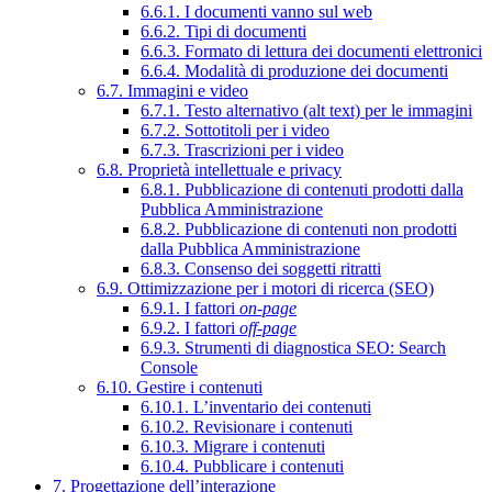
6.6.1. I documenti vanno sul web
6.6.2. Tipi di documenti
6.6.3. Formato di lettura dei documenti elettronici
6.6.4. Modalità di produzione dei documenti
6.7. Immagini e video
6.7.1. Testo alternativo (alt text) per le immagini
6.7.2. Sottotitoli per i video
6.7.3. Trascrizioni per i video
6.8. Proprietà intellettuale e privacy
6.8.1. Pubblicazione di contenuti prodotti dalla
Pubblica Amministrazione
6.8.2. Pubblicazione di contenuti non prodotti
dalla Pubblica Amministrazione
6.8.3. Consenso dei soggetti ritratti
6.9. Ottimizzazione per i motori di ricerca (SEO)
6.9.1. I fattori
on-page
6.9.2. I fattori
off-page
6.9.3. Strumenti di diagnostica SEO: Search
Console
6.10. Gestire i contenuti
6.10.1. L’inventario dei contenuti
6.10.2. Revisionare i contenuti
6.10.3. Migrare i contenuti
6.10.4. Pubblicare i contenuti
7. Progettazione dell’interazione