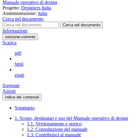
Manuale operativo di design
Progetto:
Designers Italia
Amministrazione:
italia
Cerca nel documento
Cerca nel documento
Informazioni
versione-corrente
Scarica
pdf
html
epub
Sorgente
Azioni
indice dei contenuti
Sommario
1. Scopo, destinatari e uso del Manuale operativo di design
1.1. Versionamento e storico
1.2. Consultazione del manuale
1.3. Contribuisci al manuale