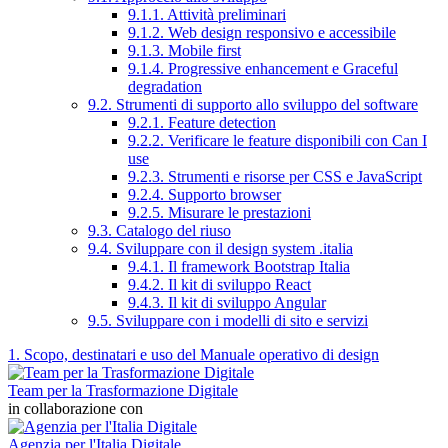
9.1.1. Attività preliminari
9.1.2. Web design responsivo e accessibile
9.1.3. Mobile first
9.1.4. Progressive enhancement e Graceful
degradation
9.2. Strumenti di supporto allo sviluppo del software
9.2.1. Feature detection
9.2.2. Verificare le feature disponibili con Can I
use
9.2.3. Strumenti e risorse per CSS e JavaScript
9.2.4. Supporto browser
9.2.5. Misurare le prestazioni
9.3. Catalogo del riuso
9.4. Sviluppare con il design system .italia
9.4.1. Il framework Bootstrap Italia
9.4.2. Il kit di sviluppo React
9.4.3. Il kit di sviluppo Angular
9.5. Sviluppare con i modelli di sito e servizi
1. Scopo, destinatari e uso del Manuale operativo di design
Team per la Trasformazione Digitale
in collaborazione con
Agenzia per l'Italia Digitale