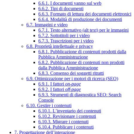
6.6.1. I documenti vanno sul web
6.6.2. Tipi di documenti
6.6.3. Formato di lettura dei documenti elettronici
6.6.4. Modalità di produzione dei documenti
6.7. Immagini e video
6.7.1. Testo alternativo (alt text) per le immagini
6.7.2. Sottotitoli per i video
6.7.3. Trascrizioni per i video
6.8. Proprietà intellettuale e privacy
6.8.1. Pubblicazione di contenuti prodotti dalla
Pubblica Amministrazione
6.8.2. Pubblicazione di contenuti non prodotti
dalla Pubblica Amministrazione
6.8.3. Consenso dei soggetti ritratti
6.9. Ottimizzazione per i motori di ricerca (SEO)
6.9.1. I fattori
on-page
6.9.2. I fattori
off-page
6.9.3. Strumenti di diagnostica SEO: Search
Console
6.10. Gestire i contenuti
6.10.1. L’inventario dei contenuti
6.10.2. Revisionare i contenuti
6.10.3. Migrare i contenuti
6.10.4. Pubblicare i contenuti
7. Progettazione dell’interazione