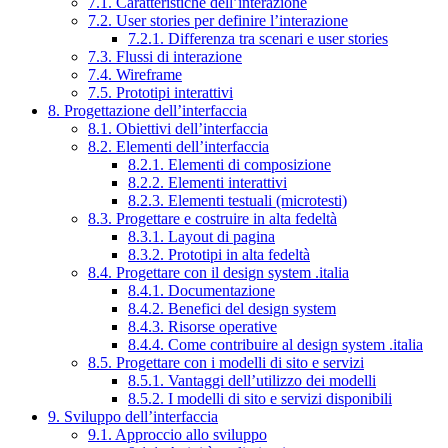
7.1. Caratteristiche dell’interazione
7.2. User stories per definire l’interazione
7.2.1. Differenza tra scenari e user stories
7.3. Flussi di interazione
7.4. Wireframe
7.5. Prototipi interattivi
8. Progettazione dell’interfaccia
8.1. Obiettivi dell’interfaccia
8.2. Elementi dell’interfaccia
8.2.1. Elementi di composizione
8.2.2. Elementi interattivi
8.2.3. Elementi testuali (microtesti)
8.3. Progettare e costruire in alta fedeltà
8.3.1. Layout di pagina
8.3.2. Prototipi in alta fedeltà
8.4. Progettare con il design system .italia
8.4.1. Documentazione
8.4.2. Benefici del design system
8.4.3. Risorse operative
8.4.4. Come contribuire al design system .italia
8.5. Progettare con i modelli di sito e servizi
8.5.1. Vantaggi dell’utilizzo dei modelli
8.5.2. I modelli di sito e servizi disponibili
9. Sviluppo dell’interfaccia
9.1. Approccio allo sviluppo