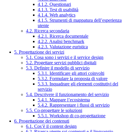
4.1.2. Questionari
4.1.3. Test di usabilità
4.1.4. Web analytics
4.1.5. Strumenti di mappatura dell’esperienza
utente
4.2. Ricerca secondaria
4.2.1. Ricerca documentale
4.2.2. Analisi benchmark
4.2.3. Valutazione euristica
5. Progettazione dei servizi
5.1. Cosa sono i servizi e il service design
5.2. Progettare servizi pubblici digitali
5.3. Definire il modello di servizio
5.3.1. Identificare gli attori coinvolti
5.3.2. Formulare la proposta di valore
5.3.3. Inquadrare gli elementi costitutivi del
servizio
5.4. Descrivere il funzionamento del servizio
5.4.1. Mappare l’ecosistema
5.4.2. Rappresentare i flussi di servizio
5.5. Co-progettare le soluzioni
5.5.1. Workshop di co-progettazione
6. Progettazione dei contenuti
6.1. Cos’è il content design
6.2. Ricerca utente sui contenuti e il linguaggio