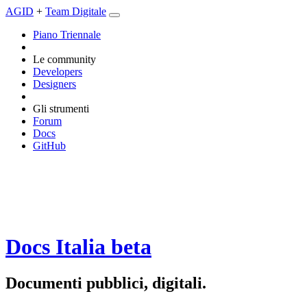
AGID
+
Team Digitale
Piano Triennale
Le community
Developers
Designers
Gli strumenti
Forum
Docs
GitHub
Docs Italia
beta
Documenti pubblici, digitali.