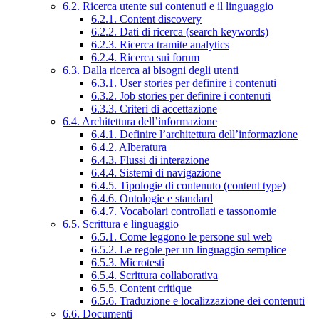
6.2. Ricerca utente sui contenuti e il linguaggio
6.2.1. Content discovery
6.2.2. Dati di ricerca (search keywords)
6.2.3. Ricerca tramite analytics
6.2.4. Ricerca sui forum
6.3. Dalla ricerca ai bisogni degli utenti
6.3.1. User stories per definire i contenuti
6.3.2. Job stories per definire i contenuti
6.3.3. Criteri di accettazione
6.4. Architettura dell’informazione
6.4.1. Definire l’architettura dell’informazione
6.4.2. Alberatura
6.4.3. Flussi di interazione
6.4.4. Sistemi di navigazione
6.4.5. Tipologie di contenuto (content type)
6.4.6. Ontologie e standard
6.4.7. Vocabolari controllati e tassonomie
6.5. Scrittura e linguaggio
6.5.1. Come leggono le persone sul web
6.5.2. Le regole per un linguaggio semplice
6.5.3. Microtesti
6.5.4. Scrittura collaborativa
6.5.5. Content critique
6.5.6. Traduzione e localizzazione dei contenuti
6.6. Documenti