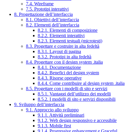
7.4. Wireframe
7.5. Prototipi interattivi
8. Progettazione dell’interfaccia
8.1. Obiettivi dell’interfaccia
8.2. Elementi dell’interfaccia
8.2.1. Elementi di composizione
8.2.2. Elementi interattivi
8.2.3. Elementi testuali (microtesti)
8.3. Progettare e costruire in alta fedeltà
8.3.1. Layout di pagina
8.3.2. Prototipi in alta fedeltà
8.4. Progettare con il design system .italia
8.4.1. Documentazione
8.4.2. Benefici del design system
8.4.3. Risorse operative
8.4.4. Come contribuire al design system .italia
8.5. Progettare con i modelli di sito e servizi
8.5.1. Vantaggi dell’utilizzo dei modelli
8.5.2. I modelli di sito e servizi disponibili
9. Sviluppo dell’interfaccia
9.1. Approccio allo sviluppo
9.1.1. Attività preliminari
9.1.2. Web design responsivo e accessibile
9.1.3. Mobile first
9.1.4. Progressive enhancement e Graceful