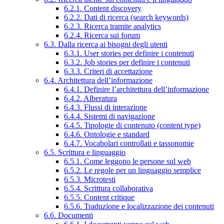
6.2.1. Content discovery
6.2.2. Dati di ricerca (search keywords)
6.2.3. Ricerca tramite analytics
6.2.4. Ricerca sui forum
6.3. Dalla ricerca ai bisogni degli utenti
6.3.1. User stories per definire i contenuti
6.3.2. Job stories per definire i contenuti
6.3.3. Criteri di accettazione
6.4. Architettura dell’informazione
6.4.1. Definire l’architettura dell’informazione
6.4.2. Alberatura
6.4.3. Flussi di interazione
6.4.4. Sistemi di navigazione
6.4.5. Tipologie di contenuto (content type)
6.4.6. Ontologie e standard
6.4.7. Vocabolari controllati e tassonomie
6.5. Scrittura e linguaggio
6.5.1. Come leggono le persone sul web
6.5.2. Le regole per un linguaggio semplice
6.5.3. Microtesti
6.5.4. Scrittura collaborativa
6.5.5. Content critique
6.5.6. Traduzione e localizzazione dei contenuti
6.6. Documenti