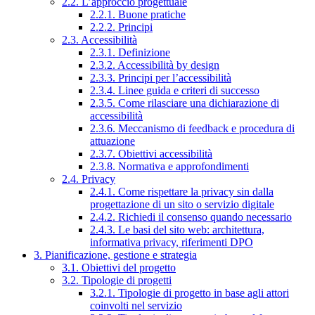
2.2. L’approccio progettuale
2.2.1. Buone pratiche
2.2.2. Principi
2.3. Accessibilità
2.3.1. Definizione
2.3.2. Accessibilità by design
2.3.3. Principi per l’accessibilità
2.3.4. Linee guida e criteri di successo
2.3.5. Come rilasciare una dichiarazione di
accessibilità
2.3.6. Meccanismo di feedback e procedura di
attuazione
2.3.7. Obiettivi accessibilità
2.3.8. Normativa e approfondimenti
2.4. Privacy
2.4.1. Come rispettare la privacy sin dalla
progettazione di un sito o servizio digitale
2.4.2. Richiedi il consenso quando necessario
2.4.3. Le basi del sito web: architettura,
informativa privacy, riferimenti DPO
3. Pianificazione, gestione e strategia
3.1. Obiettivi del progetto
3.2. Tipologie di progetti
3.2.1. Tipologie di progetto in base agli attori
coinvolti nel servizio