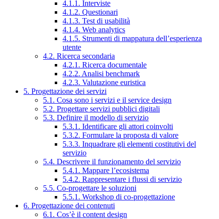
4.1.1. Interviste
4.1.2. Questionari
4.1.3. Test di usabilità
4.1.4. Web analytics
4.1.5. Strumenti di mappatura dell’esperienza
utente
4.2. Ricerca secondaria
4.2.1. Ricerca documentale
4.2.2. Analisi benchmark
4.2.3. Valutazione euristica
5. Progettazione dei servizi
5.1. Cosa sono i servizi e il service design
5.2. Progettare servizi pubblici digitali
5.3. Definire il modello di servizio
5.3.1. Identificare gli attori coinvolti
5.3.2. Formulare la proposta di valore
5.3.3. Inquadrare gli elementi costitutivi del
servizio
5.4. Descrivere il funzionamento del servizio
5.4.1. Mappare l’ecosistema
5.4.2. Rappresentare i flussi di servizio
5.5. Co-progettare le soluzioni
5.5.1. Workshop di co-progettazione
6. Progettazione dei contenuti
6.1. Cos’è il content design