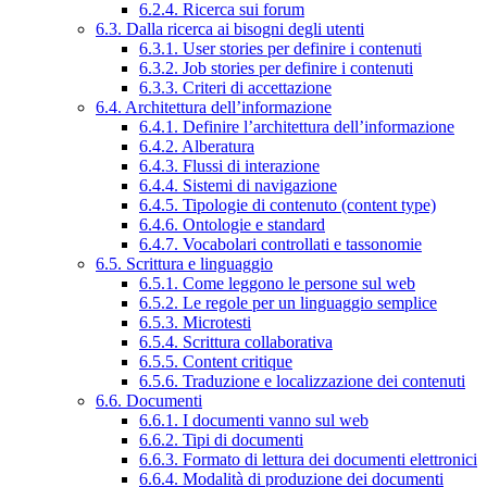
6.2.4. Ricerca sui forum
6.3. Dalla ricerca ai bisogni degli utenti
6.3.1. User stories per definire i contenuti
6.3.2. Job stories per definire i contenuti
6.3.3. Criteri di accettazione
6.4. Architettura dell’informazione
6.4.1. Definire l’architettura dell’informazione
6.4.2. Alberatura
6.4.3. Flussi di interazione
6.4.4. Sistemi di navigazione
6.4.5. Tipologie di contenuto (content type)
6.4.6. Ontologie e standard
6.4.7. Vocabolari controllati e tassonomie
6.5. Scrittura e linguaggio
6.5.1. Come leggono le persone sul web
6.5.2. Le regole per un linguaggio semplice
6.5.3. Microtesti
6.5.4. Scrittura collaborativa
6.5.5. Content critique
6.5.6. Traduzione e localizzazione dei contenuti
6.6. Documenti
6.6.1. I documenti vanno sul web
6.6.2. Tipi di documenti
6.6.3. Formato di lettura dei documenti elettronici
6.6.4. Modalità di produzione dei documenti