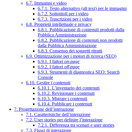
6.7. Immagini e video
6.7.1. Testo alternativo (alt text) per le immagini
6.7.2. Sottotitoli per i video
6.7.3. Trascrizioni per i video
6.8. Proprietà intellettuale e privacy
6.8.1. Pubblicazione di contenuti prodotti dalla
Pubblica Amministrazione
6.8.2. Pubblicazione di contenuti non prodotti
dalla Pubblica Amministrazione
6.8.3. Consenso dei soggetti ritratti
6.9. Ottimizzazione per i motori di ricerca (SEO)
6.9.1. I fattori
on-page
6.9.2. I fattori
off-page
6.9.3. Strumenti di diagnostica SEO: Search
Console
6.10. Gestire i contenuti
6.10.1. L’inventario dei contenuti
6.10.2. Revisionare i contenuti
6.10.3. Migrare i contenuti
6.10.4. Pubblicare i contenuti
7. Progettazione dell’interazione
7.1. Caratteristiche dell’interazione
7.2. User stories per definire l’interazione
7.2.1. Differenza tra scenari e user stories
7.3. Flussi di interazione