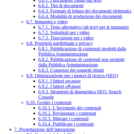
6.6.1. I documenti vanno sul web
6.6.2. Tipi di documenti
6.6.3. Formato di lettura dei documenti elettronici
6.6.4. Modalità di produzione dei documenti
6.7. Immagini e video
6.7.1. Testo alternativo (alt text) per le immagini
6.7.2. Sottotitoli per i video
6.7.3. Trascrizioni per i video
6.8. Proprietà intellettuale e privacy
6.8.1. Pubblicazione di contenuti prodotti dalla
Pubblica Amministrazione
6.8.2. Pubblicazione di contenuti non prodotti
dalla Pubblica Amministrazione
6.8.3. Consenso dei soggetti ritratti
6.9. Ottimizzazione per i motori di ricerca (SEO)
6.9.1. I fattori
on-page
6.9.2. I fattori
off-page
6.9.3. Strumenti di diagnostica SEO: Search
Console
6.10. Gestire i contenuti
6.10.1. L’inventario dei contenuti
6.10.2. Revisionare i contenuti
6.10.3. Migrare i contenuti
6.10.4. Pubblicare i contenuti
7. Progettazione dell’interazione