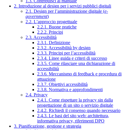
1.3. Contribuisci al manuale
2. Introduzione al design per i servizi pubblici digitali
2.1. Design per l’amministrazione digitale (
e-
government
)
2.2. L’approccio progettuale
2.2.1. Buone pratiche
2.2.2. Principi
2.3. Accessibilità
2.3.1. Definizione
2.3.2. Accessibilità by design
2.3.3. Principi per l’accessibilità
2.3.4. Linee guida e criteri di successo
2.3.5. Come rilasciare una dichiarazione di
accessibilità
2.3.6. Meccanismo di feedback e procedura di
attuazione
2.3.7. Obiettivi accessibilità
2.3.8. Normativa e approfondimenti
2.4. Privacy
2.4.1. Come rispettare la privacy sin dalla
progettazione di un sito o servizio digitale
2.4.2. Richiedi il consenso quando necessario
2.4.3. Le basi del sito web: architettura,
informativa privacy, riferimenti DPO
3. Pianificazione, gestione e strategia