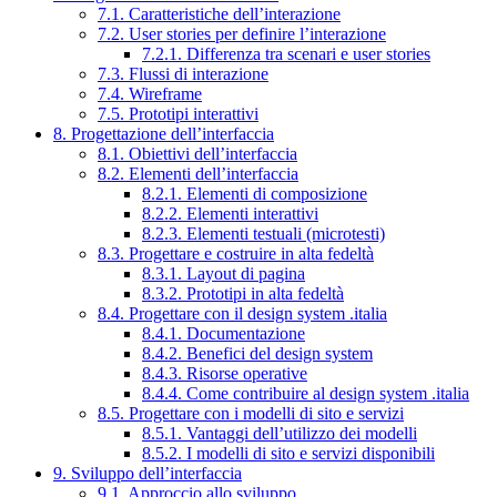
7.1. Caratteristiche dell’interazione
7.2. User stories per definire l’interazione
7.2.1. Differenza tra scenari e user stories
7.3. Flussi di interazione
7.4. Wireframe
7.5. Prototipi interattivi
8. Progettazione dell’interfaccia
8.1. Obiettivi dell’interfaccia
8.2. Elementi dell’interfaccia
8.2.1. Elementi di composizione
8.2.2. Elementi interattivi
8.2.3. Elementi testuali (microtesti)
8.3. Progettare e costruire in alta fedeltà
8.3.1. Layout di pagina
8.3.2. Prototipi in alta fedeltà
8.4. Progettare con il design system .italia
8.4.1. Documentazione
8.4.2. Benefici del design system
8.4.3. Risorse operative
8.4.4. Come contribuire al design system .italia
8.5. Progettare con i modelli di sito e servizi
8.5.1. Vantaggi dell’utilizzo dei modelli
8.5.2. I modelli di sito e servizi disponibili
9. Sviluppo dell’interfaccia
9.1. Approccio allo sviluppo