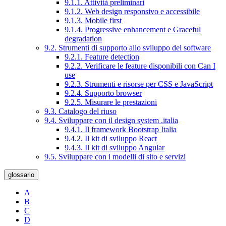
9.1.1. Attività preliminari
9.1.2. Web design responsivo e accessibile
9.1.3. Mobile first
9.1.4. Progressive enhancement e Graceful
degradation
9.2. Strumenti di supporto allo sviluppo del software
9.2.1. Feature detection
9.2.2. Verificare le feature disponibili con Can I
use
9.2.3. Strumenti e risorse per CSS e JavaScript
9.2.4. Supporto browser
9.2.5. Misurare le prestazioni
9.3. Catalogo del riuso
9.4. Sviluppare con il design system .italia
9.4.1. Il framework Bootstrap Italia
9.4.2. Il kit di sviluppo React
9.4.3. Il kit di sviluppo Angular
9.5. Sviluppare con i modelli di sito e servizi
glossario
A
B
C
D