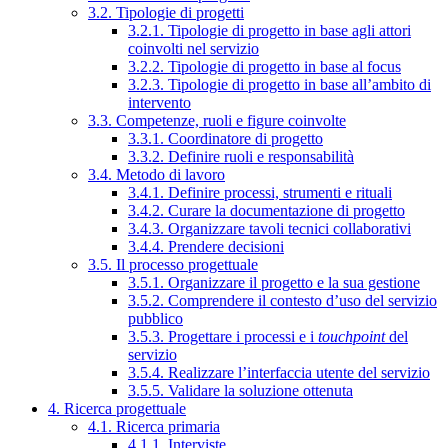
3.2. Tipologie di progetti
3.2.1. Tipologie di progetto in base agli attori
coinvolti nel servizio
3.2.2. Tipologie di progetto in base al focus
3.2.3. Tipologie di progetto in base all’ambito di
intervento
3.3. Competenze, ruoli e figure coinvolte
3.3.1. Coordinatore di progetto
3.3.2. Definire ruoli e responsabilità
3.4. Metodo di lavoro
3.4.1. Definire processi, strumenti e rituali
3.4.2. Curare la documentazione di progetto
3.4.3. Organizzare tavoli tecnici collaborativi
3.4.4. Prendere decisioni
3.5. Il processo progettuale
3.5.1. Organizzare il progetto e la sua gestione
3.5.2. Comprendere il contesto d’uso del servizio
pubblico
3.5.3. Progettare i processi e i
touchpoint
del
servizio
3.5.4. Realizzare l’interfaccia utente del servizio
3.5.5. Validare la soluzione ottenuta
4. Ricerca progettuale
4.1. Ricerca primaria
4.1.1. Interviste