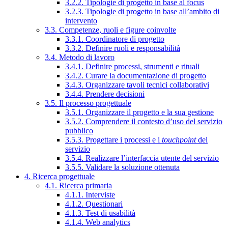
3.2.2. Tipologie di progetto in base al focus
3.2.3. Tipologie di progetto in base all’ambito di
intervento
3.3. Competenze, ruoli e figure coinvolte
3.3.1. Coordinatore di progetto
3.3.2. Definire ruoli e responsabilità
3.4. Metodo di lavoro
3.4.1. Definire processi, strumenti e rituali
3.4.2. Curare la documentazione di progetto
3.4.3. Organizzare tavoli tecnici collaborativi
3.4.4. Prendere decisioni
3.5. Il processo progettuale
3.5.1. Organizzare il progetto e la sua gestione
3.5.2. Comprendere il contesto d’uso del servizio
pubblico
3.5.3. Progettare i processi e i
touchpoint
del
servizio
3.5.4. Realizzare l’interfaccia utente del servizio
3.5.5. Validare la soluzione ottenuta
4. Ricerca progettuale
4.1. Ricerca primaria
4.1.1. Interviste
4.1.2. Questionari
4.1.3. Test di usabilità
4.1.4. Web analytics