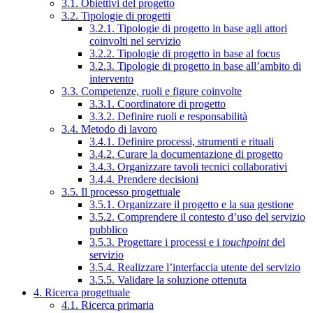
3.1. Obiettivi del progetto
3.2. Tipologie di progetti
3.2.1. Tipologie di progetto in base agli attori
coinvolti nel servizio
3.2.2. Tipologie di progetto in base al focus
3.2.3. Tipologie di progetto in base all’ambito di
intervento
3.3. Competenze, ruoli e figure coinvolte
3.3.1. Coordinatore di progetto
3.3.2. Definire ruoli e responsabilità
3.4. Metodo di lavoro
3.4.1. Definire processi, strumenti e rituali
3.4.2. Curare la documentazione di progetto
3.4.3. Organizzare tavoli tecnici collaborativi
3.4.4. Prendere decisioni
3.5. Il processo progettuale
3.5.1. Organizzare il progetto e la sua gestione
3.5.2. Comprendere il contesto d’uso del servizio
pubblico
3.5.3. Progettare i processi e i
touchpoint
del
servizio
3.5.4. Realizzare l’interfaccia utente del servizio
3.5.5. Validare la soluzione ottenuta
4. Ricerca progettuale
4.1. Ricerca primaria