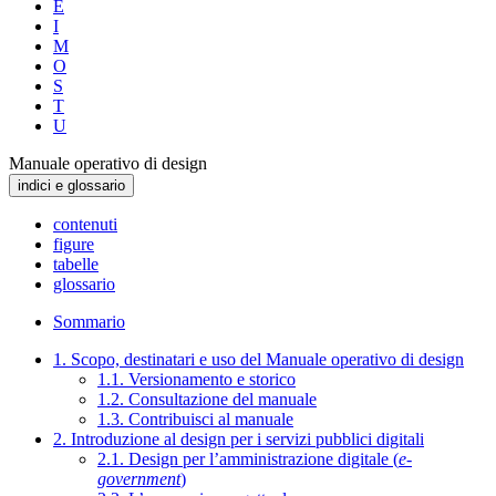
E
I
M
O
S
T
U
Manuale operativo di design
indici e glossario
contenuti
figure
tabelle
glossario
Sommario
1. Scopo, destinatari e uso del Manuale operativo di design
1.1. Versionamento e storico
1.2. Consultazione del manuale
1.3. Contribuisci al manuale
2. Introduzione al design per i servizi pubblici digitali
2.1. Design per l’amministrazione digitale (
e-
government
)