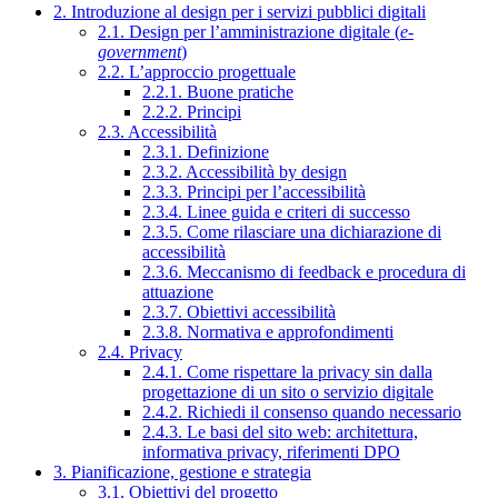
2. Introduzione al design per i servizi pubblici digitali
2.1. Design per l’amministrazione digitale (
e-
government
)
2.2. L’approccio progettuale
2.2.1. Buone pratiche
2.2.2. Principi
2.3. Accessibilità
2.3.1. Definizione
2.3.2. Accessibilità by design
2.3.3. Principi per l’accessibilità
2.3.4. Linee guida e criteri di successo
2.3.5. Come rilasciare una dichiarazione di
accessibilità
2.3.6. Meccanismo di feedback e procedura di
attuazione
2.3.7. Obiettivi accessibilità
2.3.8. Normativa e approfondimenti
2.4. Privacy
2.4.1. Come rispettare la privacy sin dalla
progettazione di un sito o servizio digitale
2.4.2. Richiedi il consenso quando necessario
2.4.3. Le basi del sito web: architettura,
informativa privacy, riferimenti DPO
3. Pianificazione, gestione e strategia
3.1. Obiettivi del progetto