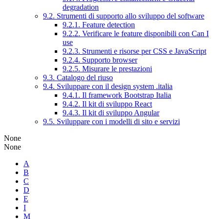
degradation
9.2. Strumenti di supporto allo sviluppo del software
9.2.1. Feature detection
9.2.2. Verificare le feature disponibili con Can I
use
9.2.3. Strumenti e risorse per CSS e JavaScript
9.2.4. Supporto browser
9.2.5. Misurare le prestazioni
9.3. Catalogo del riuso
9.4. Sviluppare con il design system .italia
9.4.1. Il framework Bootstrap Italia
9.4.2. Il kit di sviluppo React
9.4.3. Il kit di sviluppo Angular
9.5. Sviluppare con i modelli di sito e servizi
None
None
A
B
C
D
E
I
M