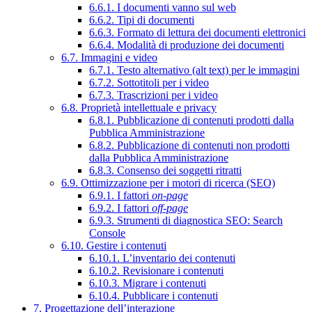
6.6.1. I documenti vanno sul web
6.6.2. Tipi di documenti
6.6.3. Formato di lettura dei documenti elettronici
6.6.4. Modalità di produzione dei documenti
6.7. Immagini e video
6.7.1. Testo alternativo (alt text) per le immagini
6.7.2. Sottotitoli per i video
6.7.3. Trascrizioni per i video
6.8. Proprietà intellettuale e privacy
6.8.1. Pubblicazione di contenuti prodotti dalla
Pubblica Amministrazione
6.8.2. Pubblicazione di contenuti non prodotti
dalla Pubblica Amministrazione
6.8.3. Consenso dei soggetti ritratti
6.9. Ottimizzazione per i motori di ricerca (SEO)
6.9.1. I fattori
on-page
6.9.2. I fattori
off-page
6.9.3. Strumenti di diagnostica SEO: Search
Console
6.10. Gestire i contenuti
6.10.1. L’inventario dei contenuti
6.10.2. Revisionare i contenuti
6.10.3. Migrare i contenuti
6.10.4. Pubblicare i contenuti
7. Progettazione dell’interazione