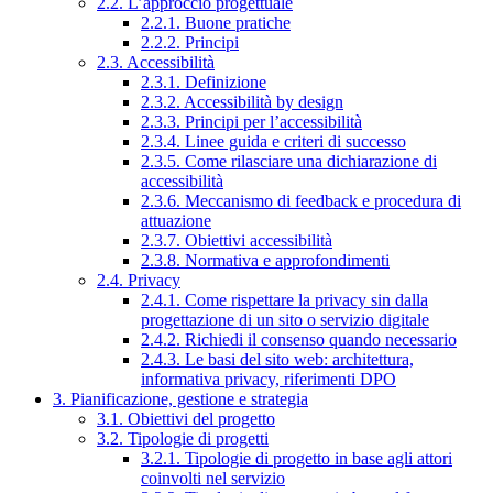
2.2. L’approccio progettuale
2.2.1. Buone pratiche
2.2.2. Principi
2.3. Accessibilità
2.3.1. Definizione
2.3.2. Accessibilità by design
2.3.3. Principi per l’accessibilità
2.3.4. Linee guida e criteri di successo
2.3.5. Come rilasciare una dichiarazione di
accessibilità
2.3.6. Meccanismo di feedback e procedura di
attuazione
2.3.7. Obiettivi accessibilità
2.3.8. Normativa e approfondimenti
2.4. Privacy
2.4.1. Come rispettare la privacy sin dalla
progettazione di un sito o servizio digitale
2.4.2. Richiedi il consenso quando necessario
2.4.3. Le basi del sito web: architettura,
informativa privacy, riferimenti DPO
3. Pianificazione, gestione e strategia
3.1. Obiettivi del progetto
3.2. Tipologie di progetti
3.2.1. Tipologie di progetto in base agli attori
coinvolti nel servizio