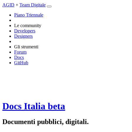
AGID
+
Team Digitale
Piano Triennale
Le community
Developers
Designers
Gli strumenti
Forum
Docs
GitHub
Docs Italia
beta
Documenti pubblici, digitali.