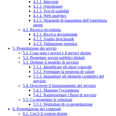
4.1.1. Interviste
4.1.2. Questionari
4.1.3. Test di usabilità
4.1.4. Web analytics
4.1.5. Strumenti di mappatura dell’esperienza
utente
4.2. Ricerca secondaria
4.2.1. Ricerca documentale
4.2.2. Analisi benchmark
4.2.3. Valutazione euristica
5. Progettazione dei servizi
5.1. Cosa sono i servizi e il service design
5.2. Progettare servizi pubblici digitali
5.3. Definire il modello di servizio
5.3.1. Identificare gli attori coinvolti
5.3.2. Formulare la proposta di valore
5.3.3. Inquadrare gli elementi costitutivi del
servizio
5.4. Descrivere il funzionamento del servizio
5.4.1. Mappare l’ecosistema
5.4.2. Rappresentare i flussi di servizio
5.5. Co-progettare le soluzioni
5.5.1. Workshop di co-progettazione
6. Progettazione dei contenuti
6.1. Cos’è il content design