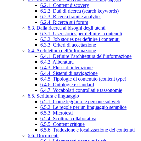
6.2.1. Content discovery
6.2.2. Dati di ricerca (search keywords)
6.2.3. Ricerca tramite analytics
6.2.4. Ricerca sui forum
6.3. Dalla ricerca ai bisogni degli utenti
6.3.1. User stories per definire i contenuti
6.3.2. Job stories per definire i contenuti
6.3.3. Criteri di accettazione
6.4. Architettura dell’informazione
6.4.1. Definire l’architettura dell’informazione
6.4.2. Alberatura
6.4.3. Flussi di interazione
6.4.4. Sistemi di navigazione
6.4.5. Tipologie di contenuto (content type)
6.4.6. Ontologie e standard
6.4.7. Vocabolari controllati e tassonomie
6.5. Scrittura e linguaggio
6.5.1. Come leggono le persone sul web
6.5.2. Le regole per un linguaggio semplice
6.5.3. Microtesti
6.5.4. Scrittura collaborativa
6.5.5. Content critique
6.5.6. Traduzione e localizzazione dei contenuti
6.6. Documenti