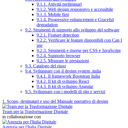
9.1.1. Attività preliminari
9.1.2. Web design responsivo e accessibile
9.1.3. Mobile first
9.1.4. Progressive enhancement e Graceful
degradation
9.2. Strumenti di supporto allo sviluppo del software
9.2.1. Feature detection
9.2.2. Verificare le feature disponibili con Can I
use
9.2.3. Strumenti e risorse per CSS e JavaScript
9.2.4. Supporto browser
9.2.5. Misurare le prestazioni
9.3. Catalogo del riuso
9.4. Sviluppare con il design system .italia
9.4.1. Il framework Bootstrap Italia
9.4.2. Il kit di sviluppo React
9.4.3. Il kit di sviluppo Angular
9.5. Sviluppare con i modelli di sito e servizi
1. Scopo, destinatari e uso del Manuale operativo di design
Team per la Trasformazione Digitale
in collaborazione con
Agenzia per l'Italia Digitale