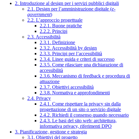
2. Introduzione al design per i servizi pubblici digitali
2.1. Design per l’amministrazione digitale (
e-
government
)
2.2. L’approccio progettuale
2.2.1. Buone pratiche
2.2.2. Principi
2.3. Accessibilità
2.3.1. Definizione
2.3.2. Accessibilità by design
2.3.3. Principi per l’accessibilità
2.3.4. Linee guida e criteri di successo
2.3.5. Come rilasciare una dichiarazione di
accessibilità
2.3.6. Meccanismo di feedback e procedura di
attuazione
2.3.7. Obiettivi accessibilità
2.3.8. Normativa e approfondimenti
2.4. Privacy
2.4.1. Come rispettare la privacy sin dalla
progettazione di un sito o servizio digitale
2.4.2. Richiedi il consenso quando necessario
2.4.3. Le basi del sito web: architettura,
informativa privacy, riferimenti DPO
3. Pianificazione, gestione e strategia
3.1. Obiettivi del progetto