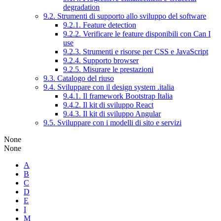
degradation
9.2. Strumenti di supporto allo sviluppo del software
9.2.1. Feature detection
9.2.2. Verificare le feature disponibili con Can I
use
9.2.3. Strumenti e risorse per CSS e JavaScript
9.2.4. Supporto browser
9.2.5. Misurare le prestazioni
9.3. Catalogo del riuso
9.4. Sviluppare con il design system .italia
9.4.1. Il framework Bootstrap Italia
9.4.2. Il kit di sviluppo React
9.4.3. Il kit di sviluppo Angular
9.5. Sviluppare con i modelli di sito e servizi
None
None
A
B
C
D
E
I
M