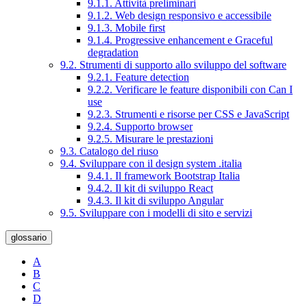
9.1.1. Attività preliminari
9.1.2. Web design responsivo e accessibile
9.1.3. Mobile first
9.1.4. Progressive enhancement e Graceful
degradation
9.2. Strumenti di supporto allo sviluppo del software
9.2.1. Feature detection
9.2.2. Verificare le feature disponibili con Can I
use
9.2.3. Strumenti e risorse per CSS e JavaScript
9.2.4. Supporto browser
9.2.5. Misurare le prestazioni
9.3. Catalogo del riuso
9.4. Sviluppare con il design system .italia
9.4.1. Il framework Bootstrap Italia
9.4.2. Il kit di sviluppo React
9.4.3. Il kit di sviluppo Angular
9.5. Sviluppare con i modelli di sito e servizi
glossario
A
B
C
D