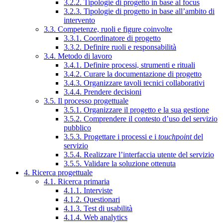
3.2.2. Tipologie di progetto in base al focus
3.2.3. Tipologie di progetto in base all’ambito di
intervento
3.3. Competenze, ruoli e figure coinvolte
3.3.1. Coordinatore di progetto
3.3.2. Definire ruoli e responsabilità
3.4. Metodo di lavoro
3.4.1. Definire processi, strumenti e rituali
3.4.2. Curare la documentazione di progetto
3.4.3. Organizzare tavoli tecnici collaborativi
3.4.4. Prendere decisioni
3.5. Il processo progettuale
3.5.1. Organizzare il progetto e la sua gestione
3.5.2. Comprendere il contesto d’uso del servizio
pubblico
3.5.3. Progettare i processi e i
touchpoint
del
servizio
3.5.4. Realizzare l’interfaccia utente del servizio
3.5.5. Validare la soluzione ottenuta
4. Ricerca progettuale
4.1. Ricerca primaria
4.1.1. Interviste
4.1.2. Questionari
4.1.3. Test di usabilità
4.1.4. Web analytics