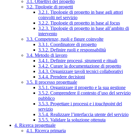
3.1. Obiettivi del progetto
3.2. Tipologie di progetti
3.2.1. Tipologie di progetto in base agli attori
coinvolti nel servizio
3.2.2. Tipologie di progetto in base al focus
3.2.3. Tipologie di progetto in base all’ambito di
intervento
3.3. Competenze, ruoli e figure coinvolte
3.3.1. Coordinatore di progetto
3.3.2. Definire ruoli e responsabilità
3.4. Metodo di lavoro
3.4.1. Definire processi, strumenti e rituali
3.4.2. Curare la documentazione di progetto
3.4.3. Organizzare tavoli tecnici collaborativi
3.4.4. Prendere decisioni
3.5. Il processo progettuale
3.5.1. Organizzare il progetto e la sua gestione
3.5.2. Comprendere il contesto d’uso del servizio
pubblico
3.5.3. Progettare i processi e i
touchpoint
del
servizio
3.5.4. Realizzare l’interfaccia utente del servizio
3.5.5. Validare la soluzione ottenuta
4. Ricerca progettuale
4.1. Ricerca primaria