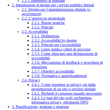
1.3. Contribuisci al manuale
2. Introduzione al design per i servizi pubblici digitali
2.1. Design per l’amministrazione digitale (
e-
government
)
2.2. L’approccio progettuale
2.2.1. Buone pratiche
2.2.2. Principi
2.3. Accessibilità
2.3.1. Definizione
2.3.2. Accessibilità by design
2.3.3. Principi per l’accessibilità
2.3.4. Linee guida e criteri di successo
2.3.5. Come rilasciare una dichiarazione di
accessibilità
2.3.6. Meccanismo di feedback e procedura di
attuazione
2.3.7. Obiettivi accessibilità
2.3.8. Normativa e approfondimenti
2.4. Privacy
2.4.1. Come rispettare la privacy sin dalla
progettazione di un sito o servizio digitale
2.4.2. Richiedi il consenso quando necessario
2.4.3. Le basi del sito web: architettura,
informativa privacy, riferimenti DPO
3. Pianificazione, gestione e strategia