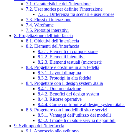
7.1. Caratteristiche dell’interazione
7.2. User stories per definire l’interazione
7.2.1. Differenza tra scenari e user stories
7.3. Flussi di interazione
7.4. Wireframe
7.5. Prototipi interattivi
8. Progettazione dell’interfaccia
8.1. Obiettivi dell’interfaccia
8.2. Elementi dell’interfaccia
8.2.1. Elementi di composizione
8.2.2. Elementi interattivi
8.2.3. Elementi testuali (microtesti)
8.3. Progettare e costruire in alta fedeltà
8.3.1. Layout di pagina
8.3.2. Prototipi in alta fedeltà
8.4. Progettare con il design system .italia
8.4.1. Documentazione
8.4.2. Benefici del design system
8.4.3. Risorse operative
8.4.4. Come contribuire al design system .italia
8.5. Progettare con i modelli di sito e servizi
8.5.1. Vantaggi dell’utilizzo dei modelli
8.5.2. I modelli di sito e servizi disponibili
9. Sviluppo dell’interfaccia
9.1. Approccio allo sviluppo