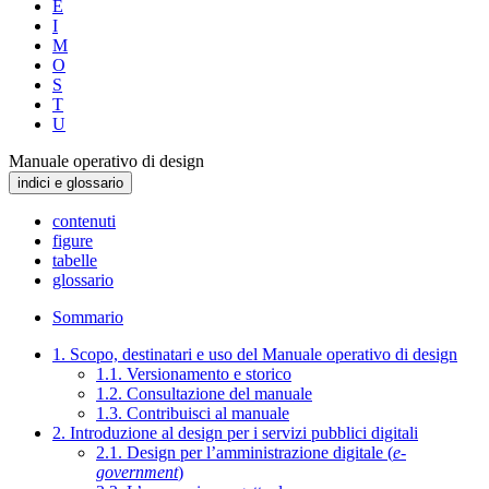
E
I
M
O
S
T
U
Manuale operativo di design
indici e glossario
contenuti
figure
tabelle
glossario
Sommario
1. Scopo, destinatari e uso del Manuale operativo di design
1.1. Versionamento e storico
1.2. Consultazione del manuale
1.3. Contribuisci al manuale
2. Introduzione al design per i servizi pubblici digitali
2.1. Design per l’amministrazione digitale (
e-
government
)