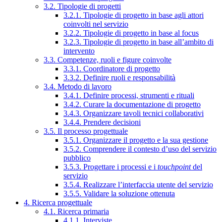
3.2. Tipologie di progetti
3.2.1. Tipologie di progetto in base agli attori
coinvolti nel servizio
3.2.2. Tipologie di progetto in base al focus
3.2.3. Tipologie di progetto in base all’ambito di
intervento
3.3. Competenze, ruoli e figure coinvolte
3.3.1. Coordinatore di progetto
3.3.2. Definire ruoli e responsabilità
3.4. Metodo di lavoro
3.4.1. Definire processi, strumenti e rituali
3.4.2. Curare la documentazione di progetto
3.4.3. Organizzare tavoli tecnici collaborativi
3.4.4. Prendere decisioni
3.5. Il processo progettuale
3.5.1. Organizzare il progetto e la sua gestione
3.5.2. Comprendere il contesto d’uso del servizio
pubblico
3.5.3. Progettare i processi e i
touchpoint
del
servizio
3.5.4. Realizzare l’interfaccia utente del servizio
3.5.5. Validare la soluzione ottenuta
4. Ricerca progettuale
4.1. Ricerca primaria
4.1.1. Interviste