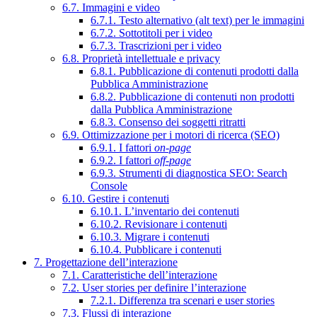
6.7. Immagini e video
6.7.1. Testo alternativo (alt text) per le immagini
6.7.2. Sottotitoli per i video
6.7.3. Trascrizioni per i video
6.8. Proprietà intellettuale e privacy
6.8.1. Pubblicazione di contenuti prodotti dalla
Pubblica Amministrazione
6.8.2. Pubblicazione di contenuti non prodotti
dalla Pubblica Amministrazione
6.8.3. Consenso dei soggetti ritratti
6.9. Ottimizzazione per i motori di ricerca (SEO)
6.9.1. I fattori
on-page
6.9.2. I fattori
off-page
6.9.3. Strumenti di diagnostica SEO: Search
Console
6.10. Gestire i contenuti
6.10.1. L’inventario dei contenuti
6.10.2. Revisionare i contenuti
6.10.3. Migrare i contenuti
6.10.4. Pubblicare i contenuti
7. Progettazione dell’interazione
7.1. Caratteristiche dell’interazione
7.2. User stories per definire l’interazione
7.2.1. Differenza tra scenari e user stories
7.3. Flussi di interazione