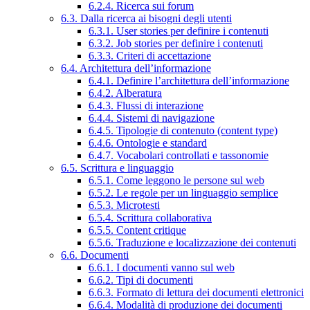
6.2.4. Ricerca sui forum
6.3. Dalla ricerca ai bisogni degli utenti
6.3.1. User stories per definire i contenuti
6.3.2. Job stories per definire i contenuti
6.3.3. Criteri di accettazione
6.4. Architettura dell’informazione
6.4.1. Definire l’architettura dell’informazione
6.4.2. Alberatura
6.4.3. Flussi di interazione
6.4.4. Sistemi di navigazione
6.4.5. Tipologie di contenuto (content type)
6.4.6. Ontologie e standard
6.4.7. Vocabolari controllati e tassonomie
6.5. Scrittura e linguaggio
6.5.1. Come leggono le persone sul web
6.5.2. Le regole per un linguaggio semplice
6.5.3. Microtesti
6.5.4. Scrittura collaborativa
6.5.5. Content critique
6.5.6. Traduzione e localizzazione dei contenuti
6.6. Documenti
6.6.1. I documenti vanno sul web
6.6.2. Tipi di documenti
6.6.3. Formato di lettura dei documenti elettronici
6.6.4. Modalità di produzione dei documenti