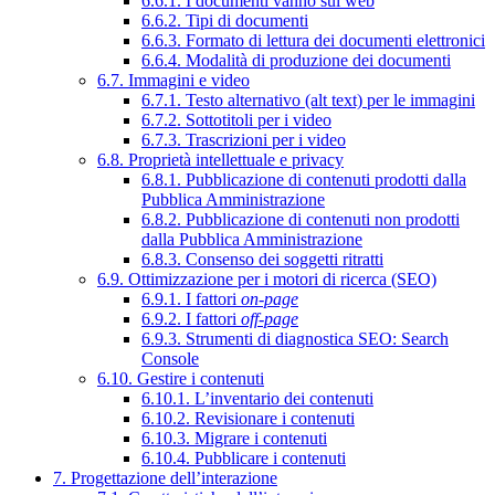
6.6.1. I documenti vanno sul web
6.6.2. Tipi di documenti
6.6.3. Formato di lettura dei documenti elettronici
6.6.4. Modalità di produzione dei documenti
6.7. Immagini e video
6.7.1. Testo alternativo (alt text) per le immagini
6.7.2. Sottotitoli per i video
6.7.3. Trascrizioni per i video
6.8. Proprietà intellettuale e privacy
6.8.1. Pubblicazione di contenuti prodotti dalla
Pubblica Amministrazione
6.8.2. Pubblicazione di contenuti non prodotti
dalla Pubblica Amministrazione
6.8.3. Consenso dei soggetti ritratti
6.9. Ottimizzazione per i motori di ricerca (SEO)
6.9.1. I fattori
on-page
6.9.2. I fattori
off-page
6.9.3. Strumenti di diagnostica SEO: Search
Console
6.10. Gestire i contenuti
6.10.1. L’inventario dei contenuti
6.10.2. Revisionare i contenuti
6.10.3. Migrare i contenuti
6.10.4. Pubblicare i contenuti
7. Progettazione dell’interazione