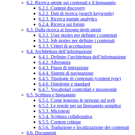
6.2. Ricerca utente sui contenuti e il linguaggio
6.2.1. Content discovery
6.2.2. Dati di ricerca (search keywords)
6.2.3. Ricerca tramite analytics
6.2.4. Ricerca sui forum
6.3. Dalla ricerca ai bisogni degli utenti
6.3.1. User stories per definire i contenuti
6.3.2. Job stories per definire i contenuti
6.3.3. Criteri di accettazione
6.4. Architettura dell’informazione
6.4.1. Definire l’architettura dell’informazione
6.4.2. Alberatura
6.4.3. Flussi di interazione
6.4.4. Sistemi di navigazione
6.4.5. Tipologie di contenuto (content type)
6.4.6. Ontologie e standard
6.4.7. Vocabolari controllati e tassonomie
6.5. Scrittura e linguaggio
6.5.1. Come leggono le persone sul web
6.5.2. Le regole per un linguaggio semplice
6.5.3. Microtesti
6.5.4. Scrittura collaborativa
6.5.5. Content critique
6.5.6. Traduzione e localizzazione dei contenuti
6.6. Documenti