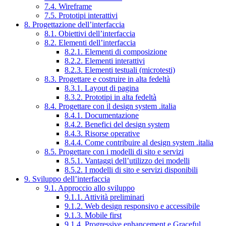
7.4. Wireframe
7.5. Prototipi interattivi
8. Progettazione dell’interfaccia
8.1. Obiettivi dell’interfaccia
8.2. Elementi dell’interfaccia
8.2.1. Elementi di composizione
8.2.2. Elementi interattivi
8.2.3. Elementi testuali (microtesti)
8.3. Progettare e costruire in alta fedeltà
8.3.1. Layout di pagina
8.3.2. Prototipi in alta fedeltà
8.4. Progettare con il design system .italia
8.4.1. Documentazione
8.4.2. Benefici del design system
8.4.3. Risorse operative
8.4.4. Come contribuire al design system .italia
8.5. Progettare con i modelli di sito e servizi
8.5.1. Vantaggi dell’utilizzo dei modelli
8.5.2. I modelli di sito e servizi disponibili
9. Sviluppo dell’interfaccia
9.1. Approccio allo sviluppo
9.1.1. Attività preliminari
9.1.2. Web design responsivo e accessibile
9.1.3. Mobile first
9.1.4. Progressive enhancement e Graceful