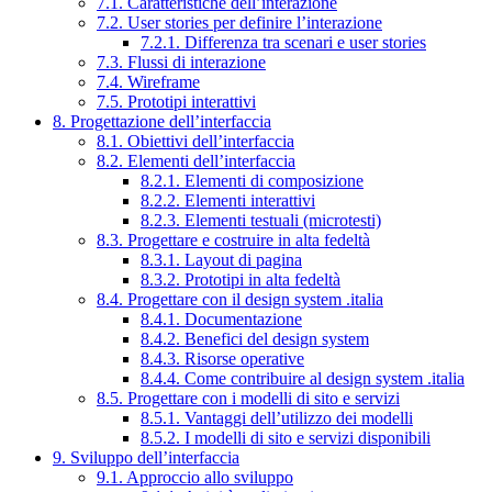
7.1. Caratteristiche dell’interazione
7.2. User stories per definire l’interazione
7.2.1. Differenza tra scenari e user stories
7.3. Flussi di interazione
7.4. Wireframe
7.5. Prototipi interattivi
8. Progettazione dell’interfaccia
8.1. Obiettivi dell’interfaccia
8.2. Elementi dell’interfaccia
8.2.1. Elementi di composizione
8.2.2. Elementi interattivi
8.2.3. Elementi testuali (microtesti)
8.3. Progettare e costruire in alta fedeltà
8.3.1. Layout di pagina
8.3.2. Prototipi in alta fedeltà
8.4. Progettare con il design system .italia
8.4.1. Documentazione
8.4.2. Benefici del design system
8.4.3. Risorse operative
8.4.4. Come contribuire al design system .italia
8.5. Progettare con i modelli di sito e servizi
8.5.1. Vantaggi dell’utilizzo dei modelli
8.5.2. I modelli di sito e servizi disponibili
9. Sviluppo dell’interfaccia
9.1. Approccio allo sviluppo