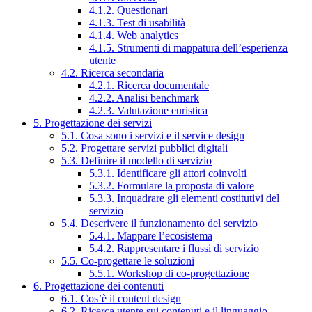
4.1.2. Questionari
4.1.3. Test di usabilità
4.1.4. Web analytics
4.1.5. Strumenti di mappatura dell’esperienza
utente
4.2. Ricerca secondaria
4.2.1. Ricerca documentale
4.2.2. Analisi benchmark
4.2.3. Valutazione euristica
5. Progettazione dei servizi
5.1. Cosa sono i servizi e il service design
5.2. Progettare servizi pubblici digitali
5.3. Definire il modello di servizio
5.3.1. Identificare gli attori coinvolti
5.3.2. Formulare la proposta di valore
5.3.3. Inquadrare gli elementi costitutivi del
servizio
5.4. Descrivere il funzionamento del servizio
5.4.1. Mappare l’ecosistema
5.4.2. Rappresentare i flussi di servizio
5.5. Co-progettare le soluzioni
5.5.1. Workshop di co-progettazione
6. Progettazione dei contenuti
6.1. Cos’è il content design
6.2. Ricerca utente sui contenuti e il linguaggio