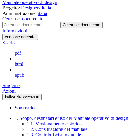
Manuale operativo di design
Progetto:
Designers Italia
Amministrazione:
italia
Cerca nel documento
Cerca nel documento
Informazioni
versione-corrente
Scarica
pdf
html
epub
Sorgente
Azioni
indice dei contenuti
Sommario
1. Scopo, destinatari e uso del Manuale operativo di design
1.1. Versionamento e storico
1.2. Consultazione del manuale
1.3. Contribuisci al manuale