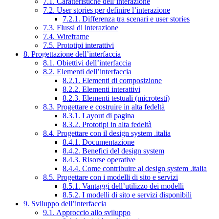
7.1. Caratteristiche dell’interazione
7.2. User stories per definire l’interazione
7.2.1. Differenza tra scenari e user stories
7.3. Flussi di interazione
7.4. Wireframe
7.5. Prototipi interattivi
8. Progettazione dell’interfaccia
8.1. Obiettivi dell’interfaccia
8.2. Elementi dell’interfaccia
8.2.1. Elementi di composizione
8.2.2. Elementi interattivi
8.2.3. Elementi testuali (microtesti)
8.3. Progettare e costruire in alta fedeltà
8.3.1. Layout di pagina
8.3.2. Prototipi in alta fedeltà
8.4. Progettare con il design system .italia
8.4.1. Documentazione
8.4.2. Benefici del design system
8.4.3. Risorse operative
8.4.4. Come contribuire al design system .italia
8.5. Progettare con i modelli di sito e servizi
8.5.1. Vantaggi dell’utilizzo dei modelli
8.5.2. I modelli di sito e servizi disponibili
9. Sviluppo dell’interfaccia
9.1. Approccio allo sviluppo