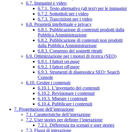
6.7. Immagini e video
6.7.1. Testo alternativo (alt text) per le immagini
6.7.2. Sottotitoli per i video
6.7.3. Trascrizioni per i video
6.8. Proprietà intellettuale e privacy
6.8.1. Pubblicazione di contenuti prodotti dalla
Pubblica Amministrazione
6.8.2. Pubblicazione di contenuti non prodotti
dalla Pubblica Amministrazione
6.8.3. Consenso dei soggetti ritratti
6.9. Ottimizzazione per i motori di ricerca (SEO)
6.9.1. I fattori
on-page
6.9.2. I fattori
off-page
6.9.3. Strumenti di diagnostica SEO: Search
Console
6.10. Gestire i contenuti
6.10.1. L’inventario dei contenuti
6.10.2. Revisionare i contenuti
6.10.3. Migrare i contenuti
6.10.4. Pubblicare i contenuti
7. Progettazione dell’interazione
7.1. Caratteristiche dell’interazione
7.2. User stories per definire l’interazione
7.2.1. Differenza tra scenari e user stories
7.3. Flussi di interazione