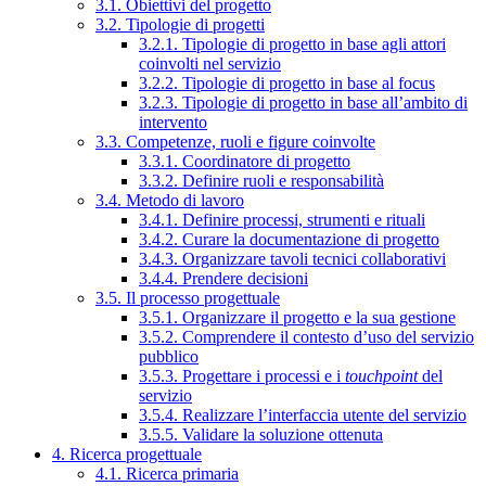
3.1. Obiettivi del progetto
3.2. Tipologie di progetti
3.2.1. Tipologie di progetto in base agli attori
coinvolti nel servizio
3.2.2. Tipologie di progetto in base al focus
3.2.3. Tipologie di progetto in base all’ambito di
intervento
3.3. Competenze, ruoli e figure coinvolte
3.3.1. Coordinatore di progetto
3.3.2. Definire ruoli e responsabilità
3.4. Metodo di lavoro
3.4.1. Definire processi, strumenti e rituali
3.4.2. Curare la documentazione di progetto
3.4.3. Organizzare tavoli tecnici collaborativi
3.4.4. Prendere decisioni
3.5. Il processo progettuale
3.5.1. Organizzare il progetto e la sua gestione
3.5.2. Comprendere il contesto d’uso del servizio
pubblico
3.5.3. Progettare i processi e i
touchpoint
del
servizio
3.5.4. Realizzare l’interfaccia utente del servizio
3.5.5. Validare la soluzione ottenuta
4. Ricerca progettuale
4.1. Ricerca primaria