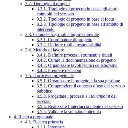
3.2. Tipologie di progetti
3.2.1. Tipologie di progetto in base agli attori
coinvolti nel servizio
3.2.2. Tipologie di progetto in base al focus
3.2.3. Tipologie di progetto in base all’ambito di
intervento
3.3. Competenze, ruoli e figure coinvolte
3.3.1. Coordinatore di progetto
3.3.2. Definire ruoli e responsabilità
3.4. Metodo di lavoro
3.4.1. Definire processi, strumenti e rituali
3.4.2. Curare la documentazione di progetto
3.4.3. Organizzare tavoli tecnici collaborativi
3.4.4. Prendere decisioni
3.5. Il processo progettuale
3.5.1. Organizzare il progetto e la sua gestione
3.5.2. Comprendere il contesto d’uso del servizio
pubblico
3.5.3. Progettare i processi e i
touchpoint
del
servizio
3.5.4. Realizzare l’interfaccia utente del servizio
3.5.5. Validare la soluzione ottenuta
4. Ricerca progettuale
4.1. Ricerca primaria
4.1.1. Interviste