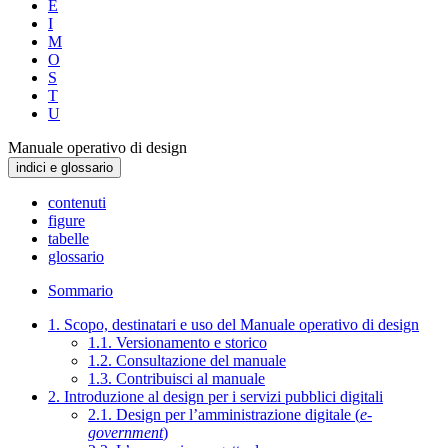
E
I
M
O
S
T
U
Manuale operativo di design
indici e glossario
contenuti
figure
tabelle
glossario
Sommario
1. Scopo, destinatari e uso del Manuale operativo di design
1.1. Versionamento e storico
1.2. Consultazione del manuale
1.3. Contribuisci al manuale
2. Introduzione al design per i servizi pubblici digitali
2.1. Design per l’amministrazione digitale (
e-
government
)