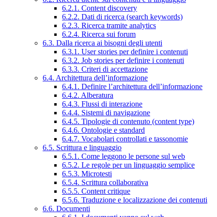
6.2.1. Content discovery
6.2.2. Dati di ricerca (search keywords)
6.2.3. Ricerca tramite analytics
6.2.4. Ricerca sui forum
6.3. Dalla ricerca ai bisogni degli utenti
6.3.1. User stories per definire i contenuti
6.3.2. Job stories per definire i contenuti
6.3.3. Criteri di accettazione
6.4. Architettura dell’informazione
6.4.1. Definire l’architettura dell’informazione
6.4.2. Alberatura
6.4.3. Flussi di interazione
6.4.4. Sistemi di navigazione
6.4.5. Tipologie di contenuto (content type)
6.4.6. Ontologie e standard
6.4.7. Vocabolari controllati e tassonomie
6.5. Scrittura e linguaggio
6.5.1. Come leggono le persone sul web
6.5.2. Le regole per un linguaggio semplice
6.5.3. Microtesti
6.5.4. Scrittura collaborativa
6.5.5. Content critique
6.5.6. Traduzione e localizzazione dei contenuti
6.6. Documenti