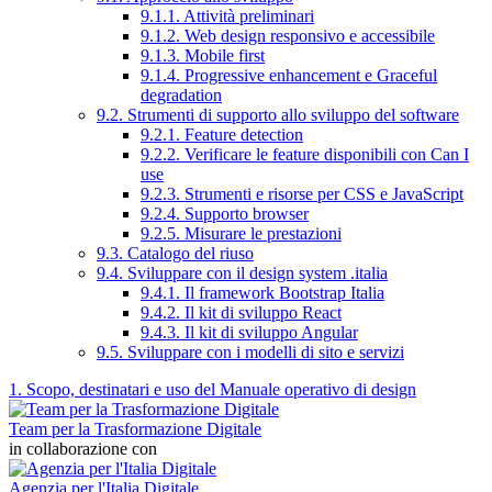
9.1.1. Attività preliminari
9.1.2. Web design responsivo e accessibile
9.1.3. Mobile first
9.1.4. Progressive enhancement e Graceful
degradation
9.2. Strumenti di supporto allo sviluppo del software
9.2.1. Feature detection
9.2.2. Verificare le feature disponibili con Can I
use
9.2.3. Strumenti e risorse per CSS e JavaScript
9.2.4. Supporto browser
9.2.5. Misurare le prestazioni
9.3. Catalogo del riuso
9.4. Sviluppare con il design system .italia
9.4.1. Il framework Bootstrap Italia
9.4.2. Il kit di sviluppo React
9.4.3. Il kit di sviluppo Angular
9.5. Sviluppare con i modelli di sito e servizi
1. Scopo, destinatari e uso del Manuale operativo di design
Team per la Trasformazione Digitale
in collaborazione con
Agenzia per l'Italia Digitale