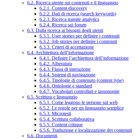
6.2. Ricerca utente sui contenuti e il linguaggio
6.2.1. Content discovery
6.2.2. Dati di ricerca (search keywords)
6.2.3. Ricerca tramite analytics
6.2.4. Ricerca sui forum
6.3. Dalla ricerca ai bisogni degli utenti
6.3.1. User stories per definire i contenuti
6.3.2. Job stories per definire i contenuti
6.3.3. Criteri di accettazione
6.4. Architettura dell’informazione
6.4.1. Definire l’architettura dell’informazione
6.4.2. Alberatura
6.4.3. Flussi di interazione
6.4.4. Sistemi di navigazione
6.4.5. Tipologie di contenuto (content type)
6.4.6. Ontologie e standard
6.4.7. Vocabolari controllati e tassonomie
6.5. Scrittura e linguaggio
6.5.1. Come leggono le persone sul web
6.5.2. Le regole per un linguaggio semplice
6.5.3. Microtesti
6.5.4. Scrittura collaborativa
6.5.5. Content critique
6.5.6. Traduzione e localizzazione dei contenuti
6.6. Documenti