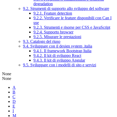
degradation
9.2. Strumenti di supporto allo sviluppo del software
9.2.1. Feature detection
9.2.2. Verificare le feature disponibili con Can I
use
9.2.3. Strumenti e risorse per CSS e JavaScript
9.2.4. Supporto browser
9.2.5. Misurare le prestazioni
9.3. Catalogo del riuso
9.4. Sviluppare con il design system .italia
9.4.1. Il framework Bootstrap Italia
9.4.2. Il kit di sviluppo React
9.4.3. Il kit di sviluppo Angular
9.5. Sviluppare con i modelli di sito e servizi
None
None
A
B
C
D
E
I
M