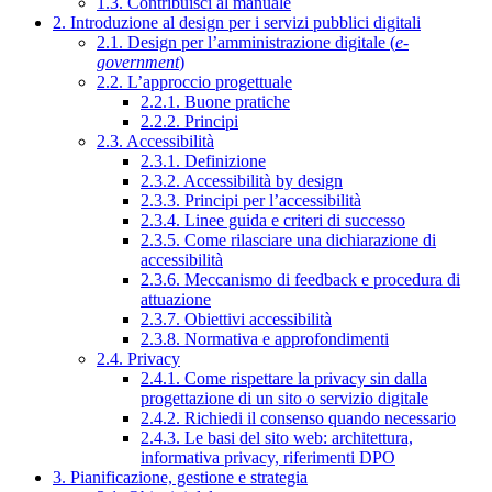
1.3. Contribuisci al manuale
2. Introduzione al design per i servizi pubblici digitali
2.1. Design per l’amministrazione digitale (
e-
government
)
2.2. L’approccio progettuale
2.2.1. Buone pratiche
2.2.2. Principi
2.3. Accessibilità
2.3.1. Definizione
2.3.2. Accessibilità by design
2.3.3. Principi per l’accessibilità
2.3.4. Linee guida e criteri di successo
2.3.5. Come rilasciare una dichiarazione di
accessibilità
2.3.6. Meccanismo di feedback e procedura di
attuazione
2.3.7. Obiettivi accessibilità
2.3.8. Normativa e approfondimenti
2.4. Privacy
2.4.1. Come rispettare la privacy sin dalla
progettazione di un sito o servizio digitale
2.4.2. Richiedi il consenso quando necessario
2.4.3. Le basi del sito web: architettura,
informativa privacy, riferimenti DPO
3. Pianificazione, gestione e strategia