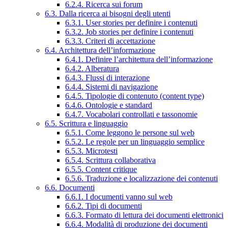
6.2.4. Ricerca sui forum
6.3. Dalla ricerca ai bisogni degli utenti
6.3.1. User stories per definire i contenuti
6.3.2. Job stories per definire i contenuti
6.3.3. Criteri di accettazione
6.4. Architettura dell’informazione
6.4.1. Definire l’architettura dell’informazione
6.4.2. Alberatura
6.4.3. Flussi di interazione
6.4.4. Sistemi di navigazione
6.4.5. Tipologie di contenuto (content type)
6.4.6. Ontologie e standard
6.4.7. Vocabolari controllati e tassonomie
6.5. Scrittura e linguaggio
6.5.1. Come leggono le persone sul web
6.5.2. Le regole per un linguaggio semplice
6.5.3. Microtesti
6.5.4. Scrittura collaborativa
6.5.5. Content critique
6.5.6. Traduzione e localizzazione dei contenuti
6.6. Documenti
6.6.1. I documenti vanno sul web
6.6.2. Tipi di documenti
6.6.3. Formato di lettura dei documenti elettronici
6.6.4. Modalità di produzione dei documenti