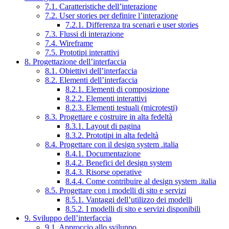
7.1. Caratteristiche dell’interazione
7.2. User stories per definire l’interazione
7.2.1. Differenza tra scenari e user stories
7.3. Flussi di interazione
7.4. Wireframe
7.5. Prototipi interattivi
8. Progettazione dell’interfaccia
8.1. Obiettivi dell’interfaccia
8.2. Elementi dell’interfaccia
8.2.1. Elementi di composizione
8.2.2. Elementi interattivi
8.2.3. Elementi testuali (microtesti)
8.3. Progettare e costruire in alta fedeltà
8.3.1. Layout di pagina
8.3.2. Prototipi in alta fedeltà
8.4. Progettare con il design system .italia
8.4.1. Documentazione
8.4.2. Benefici del design system
8.4.3. Risorse operative
8.4.4. Come contribuire al design system .italia
8.5. Progettare con i modelli di sito e servizi
8.5.1. Vantaggi dell’utilizzo dei modelli
8.5.2. I modelli di sito e servizi disponibili
9. Sviluppo dell’interfaccia
9.1. Approccio allo sviluppo