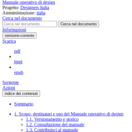
Manuale operativo di design
Progetto:
Designers Italia
Amministrazione:
italia
Cerca nel documento
Cerca nel documento
Informazioni
versione-corrente
Scarica
pdf
html
epub
Sorgente
Azioni
indice dei contenuti
Sommario
1. Scopo, destinatari e uso del Manuale operativo di design
1.1. Versionamento e storico
1.2. Consultazione del manuale
1.3. Contribuisci al manuale