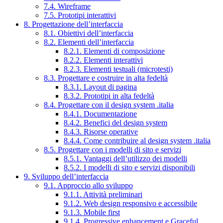
7.4. Wireframe
7.5. Prototipi interattivi
8. Progettazione dell’interfaccia
8.1. Obiettivi dell’interfaccia
8.2. Elementi dell’interfaccia
8.2.1. Elementi di composizione
8.2.2. Elementi interattivi
8.2.3. Elementi testuali (microtesti)
8.3. Progettare e costruire in alta fedeltà
8.3.1. Layout di pagina
8.3.2. Prototipi in alta fedeltà
8.4. Progettare con il design system .italia
8.4.1. Documentazione
8.4.2. Benefici del design system
8.4.3. Risorse operative
8.4.4. Come contribuire al design system .italia
8.5. Progettare con i modelli di sito e servizi
8.5.1. Vantaggi dell’utilizzo dei modelli
8.5.2. I modelli di sito e servizi disponibili
9. Sviluppo dell’interfaccia
9.1. Approccio allo sviluppo
9.1.1. Attività preliminari
9.1.2. Web design responsivo e accessibile
9.1.3. Mobile first
9.1.4. Progressive enhancement e Graceful