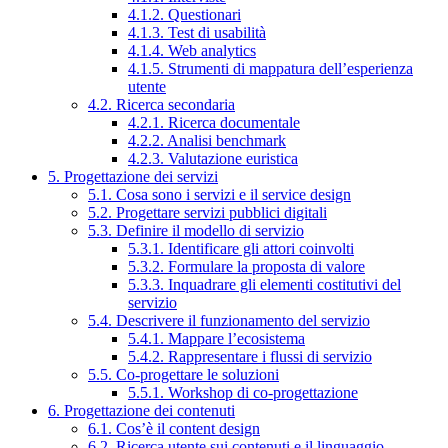
4.1.2. Questionari
4.1.3. Test di usabilità
4.1.4. Web analytics
4.1.5. Strumenti di mappatura dell’esperienza
utente
4.2. Ricerca secondaria
4.2.1. Ricerca documentale
4.2.2. Analisi benchmark
4.2.3. Valutazione euristica
5. Progettazione dei servizi
5.1. Cosa sono i servizi e il service design
5.2. Progettare servizi pubblici digitali
5.3. Definire il modello di servizio
5.3.1. Identificare gli attori coinvolti
5.3.2. Formulare la proposta di valore
5.3.3. Inquadrare gli elementi costitutivi del
servizio
5.4. Descrivere il funzionamento del servizio
5.4.1. Mappare l’ecosistema
5.4.2. Rappresentare i flussi di servizio
5.5. Co-progettare le soluzioni
5.5.1. Workshop di co-progettazione
6. Progettazione dei contenuti
6.1. Cos’è il content design
6.2. Ricerca utente sui contenuti e il linguaggio