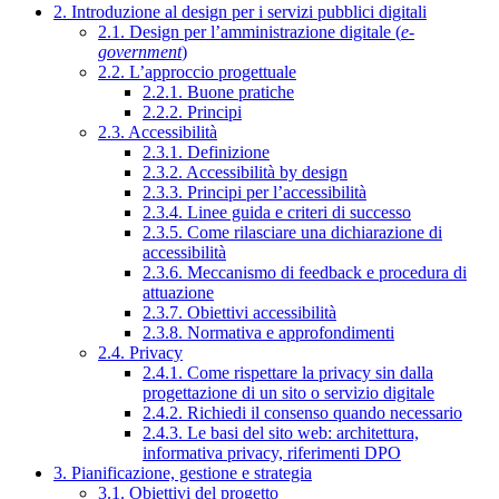
2. Introduzione al design per i servizi pubblici digitali
2.1. Design per l’amministrazione digitale (
e-
government
)
2.2. L’approccio progettuale
2.2.1. Buone pratiche
2.2.2. Principi
2.3. Accessibilità
2.3.1. Definizione
2.3.2. Accessibilità by design
2.3.3. Principi per l’accessibilità
2.3.4. Linee guida e criteri di successo
2.3.5. Come rilasciare una dichiarazione di
accessibilità
2.3.6. Meccanismo di feedback e procedura di
attuazione
2.3.7. Obiettivi accessibilità
2.3.8. Normativa e approfondimenti
2.4. Privacy
2.4.1. Come rispettare la privacy sin dalla
progettazione di un sito o servizio digitale
2.4.2. Richiedi il consenso quando necessario
2.4.3. Le basi del sito web: architettura,
informativa privacy, riferimenti DPO
3. Pianificazione, gestione e strategia
3.1. Obiettivi del progetto