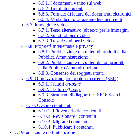
6.6.1. I documenti vanno sul web
6.6.2. Tipi di documenti
6.6.3. Formato di lettura dei documenti elettronici
6.6.4. Modalità di produzione dei documenti
6.7. Immagini e video
6.7.1. Testo alternativo (alt text) per le immagini
6.7.2. Sottotitoli per i video
6.7.3. Trascrizioni per i video
6.8. Proprietà intellettuale e privacy
6.8.1. Pubblicazione di contenuti prodotti dalla
Pubblica Amministrazione
6.8.2. Pubblicazione di contenuti non prodotti
dalla Pubblica Amministrazione
6.8.3. Consenso dei soggetti ritratti
6.9. Ottimizzazione per i motori di ricerca (SEO)
6.9.1. I fattori
on-page
6.9.2. I fattori
off-page
6.9.3. Strumenti di diagnostica SEO: Search
Console
6.10. Gestire i contenuti
6.10.1. L’inventario dei contenuti
6.10.2. Revisionare i contenuti
6.10.3. Migrare i contenuti
6.10.4. Pubblicare i contenuti
7. Progettazione dell’interazione