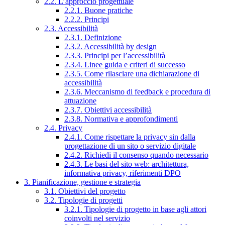
2.2. L’approccio progettuale
2.2.1. Buone pratiche
2.2.2. Principi
2.3. Accessibilità
2.3.1. Definizione
2.3.2. Accessibilità by design
2.3.3. Principi per l’accessibilità
2.3.4. Linee guida e criteri di successo
2.3.5. Come rilasciare una dichiarazione di
accessibilità
2.3.6. Meccanismo di feedback e procedura di
attuazione
2.3.7. Obiettivi accessibilità
2.3.8. Normativa e approfondimenti
2.4. Privacy
2.4.1. Come rispettare la privacy sin dalla
progettazione di un sito o servizio digitale
2.4.2. Richiedi il consenso quando necessario
2.4.3. Le basi del sito web: architettura,
informativa privacy, riferimenti DPO
3. Pianificazione, gestione e strategia
3.1. Obiettivi del progetto
3.2. Tipologie di progetti
3.2.1. Tipologie di progetto in base agli attori
coinvolti nel servizio