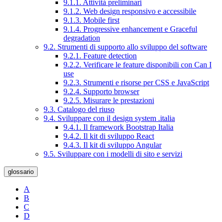
9.1.1. Attività preliminari
9.1.2. Web design responsivo e accessibile
9.1.3. Mobile first
9.1.4. Progressive enhancement e Graceful
degradation
9.2. Strumenti di supporto allo sviluppo del software
9.2.1. Feature detection
9.2.2. Verificare le feature disponibili con Can I
use
9.2.3. Strumenti e risorse per CSS e JavaScript
9.2.4. Supporto browser
9.2.5. Misurare le prestazioni
9.3. Catalogo del riuso
9.4. Sviluppare con il design system .italia
9.4.1. Il framework Bootstrap Italia
9.4.2. Il kit di sviluppo React
9.4.3. Il kit di sviluppo Angular
9.5. Sviluppare con i modelli di sito e servizi
glossario
A
B
C
D