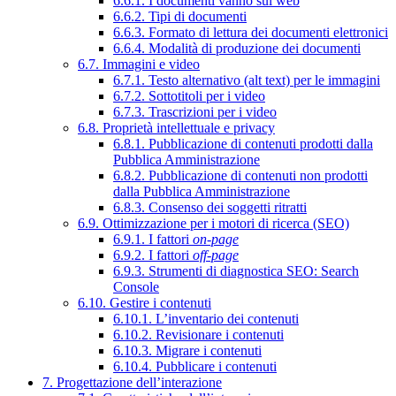
6.6.1. I documenti vanno sul web
6.6.2. Tipi di documenti
6.6.3. Formato di lettura dei documenti elettronici
6.6.4. Modalità di produzione dei documenti
6.7. Immagini e video
6.7.1. Testo alternativo (alt text) per le immagini
6.7.2. Sottotitoli per i video
6.7.3. Trascrizioni per i video
6.8. Proprietà intellettuale e privacy
6.8.1. Pubblicazione di contenuti prodotti dalla
Pubblica Amministrazione
6.8.2. Pubblicazione di contenuti non prodotti
dalla Pubblica Amministrazione
6.8.3. Consenso dei soggetti ritratti
6.9. Ottimizzazione per i motori di ricerca (SEO)
6.9.1. I fattori
on-page
6.9.2. I fattori
off-page
6.9.3. Strumenti di diagnostica SEO: Search
Console
6.10. Gestire i contenuti
6.10.1. L’inventario dei contenuti
6.10.2. Revisionare i contenuti
6.10.3. Migrare i contenuti
6.10.4. Pubblicare i contenuti
7. Progettazione dell’interazione