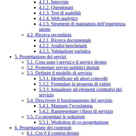
4.1.1. Interviste
4.1.2. Questionari
4.1.3. Test di usabilità
4.1.4. Web analytics
4.1.5. Strumenti di mappatura dell’esperienza
utente
4.2. Ricerca secondaria
4.2.1. Ricerca documentale
4.2.2. Analisi benchmark
4.2.3. Valutazione euristica
5. Progettazione dei servizi
5.1. Cosa sono i servizi e il service design
5.2. Progettare servizi pubblici digitali
5.3. Definire il modello di servizio
5.3.1. Identificare gli attori coinvolti
5.3.2. Formulare la proposta di valore
5.3.3. Inquadrare gli elementi costitutivi del
servizio
5.4. Descrivere il funzionamento del servizio
5.4.1. Mappare l’ecosistema
5.4.2. Rappresentare i flussi di servizio
5.5. Co-progettare le soluzioni
5.5.1. Workshop di co-progettazione
6. Progettazione dei contenuti
6.1. Cos’è il content design