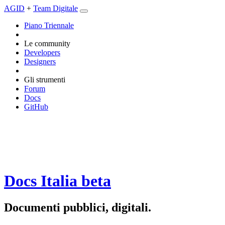
AGID
+
Team Digitale
Piano Triennale
Le community
Developers
Designers
Gli strumenti
Forum
Docs
GitHub
Docs Italia
beta
Documenti pubblici, digitali.