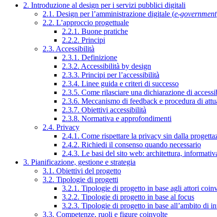
2. Introduzione al design per i servizi pubblici digitali
2.1. Design per l’amministrazione digitale (
e-government
2.2. L’approccio progettuale
2.2.1. Buone pratiche
2.2.2. Principi
2.3. Accessibilità
2.3.1. Definizione
2.3.2. Accessibilità by design
2.3.3. Principi per l’accessibilità
2.3.4. Linee guida e criteri di successo
2.3.5. Come rilasciare una dichiarazione di accessib
2.3.6. Meccanismo di feedback e procedura di attu
2.3.7. Obiettivi accessibilità
2.3.8. Normativa e approfondimenti
2.4. Privacy
2.4.1. Come rispettare la privacy sin dalla progettaz
2.4.2. Richiedi il consenso quando necessario
2.4.3. Le basi del sito web: architettura, informati
3. Pianificazione, gestione e strategia
3.1. Obiettivi del progetto
3.2. Tipologie di progetti
3.2.1. Tipologie di progetto in base agli attori coinv
3.2.2. Tipologie di progetto in base al focus
3.2.3. Tipologie di progetto in base all’ambito di i
3.3. Competenze, ruoli e figure coinvolte