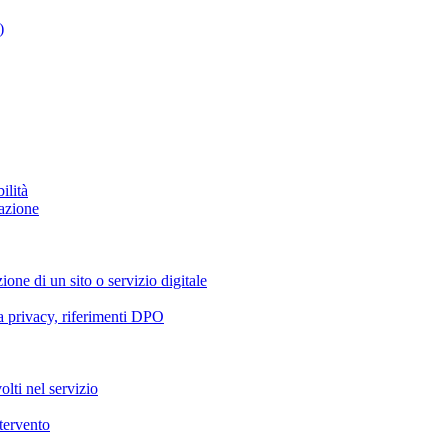
)
ilità
azione
ione di un sito o servizio digitale
va privacy, riferimenti DPO
olti nel servizio
ntervento