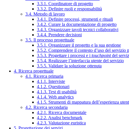
3.3.1. Coordinatore di progetto
3.3.2. Definire ruoli e responsabilità
3.4. Metodo di lavoro
3.4.1. Definire processi, strumenti e rituali
3.4.2. Curare la documentazione di progetto
3.4.3. Organizzare tavoli tecnici collaborativi
3.4.4. Prendere decisioni
3.5. Il processo progettuale
3.5.1. Organizzare il progetto e la sua gestione
3.5.2. Comprendere il contesto d’uso del servizio 
3.5.3. Progettare i processi e i
touchpoint
del servi
3.5.4. Realizzare l’interfaccia utente del servizio
3.5.5. Validare la soluzione ottenuta
4. Ricerca progettuale
4.1. Ricerca primaria
4.1.1. Interviste
4.1.2. Questionari
4.1.3. Test di usabilità
4.1.4. Web analytics
4.1.5. Strumenti di mappatura dell’esperienza uten
4.2. Ricerca secondaria
4.2.1. Ricerca documentale
4.2.2. Analisi benchmark
4.2.3. Valutazione euristica
5. Progettazione dei servizi