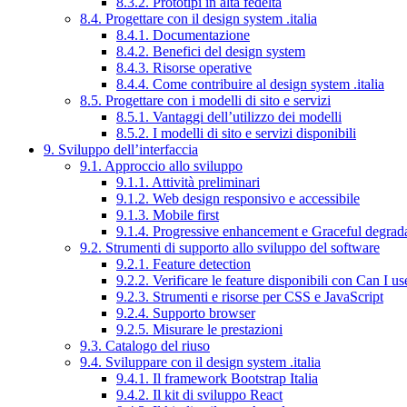
8.3.2. Prototipi in alta fedeltà
8.4. Progettare con il design system .italia
8.4.1. Documentazione
8.4.2. Benefici del design system
8.4.3. Risorse operative
8.4.4. Come contribuire al design system .italia
8.5. Progettare con i modelli di sito e servizi
8.5.1. Vantaggi dell’utilizzo dei modelli
8.5.2. I modelli di sito e servizi disponibili
9. Sviluppo dell’interfaccia
9.1. Approccio allo sviluppo
9.1.1. Attività preliminari
9.1.2. Web design responsivo e accessibile
9.1.3. Mobile first
9.1.4. Progressive enhancement e Graceful degrad
9.2. Strumenti di supporto allo sviluppo del software
9.2.1. Feature detection
9.2.2. Verificare le feature disponibili con Can I us
9.2.3. Strumenti e risorse per CSS e JavaScript
9.2.4. Supporto browser
9.2.5. Misurare le prestazioni
9.3. Catalogo del riuso
9.4. Sviluppare con il design system .italia
9.4.1. Il framework Bootstrap Italia
9.4.2. Il kit di sviluppo React