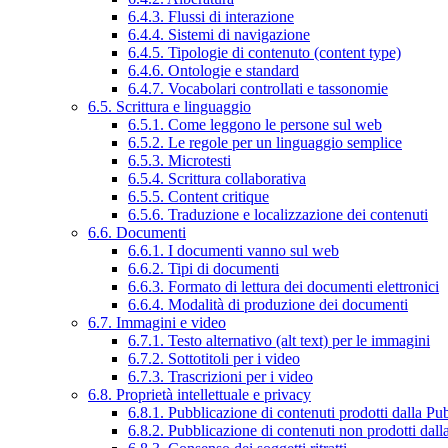
6.4.3. Flussi di interazione
6.4.4. Sistemi di navigazione
6.4.5. Tipologie di contenuto (content type)
6.4.6. Ontologie e standard
6.4.7. Vocabolari controllati e tassonomie
6.5. Scrittura e linguaggio
6.5.1. Come leggono le persone sul web
6.5.2. Le regole per un linguaggio semplice
6.5.3. Microtesti
6.5.4. Scrittura collaborativa
6.5.5. Content critique
6.5.6. Traduzione e localizzazione dei contenuti
6.6. Documenti
6.6.1. I documenti vanno sul web
6.6.2. Tipi di documenti
6.6.3. Formato di lettura dei documenti elettronici
6.6.4. Modalità di produzione dei documenti
6.7. Immagini e video
6.7.1. Testo alternativo (alt text) per le immagini
6.7.2. Sottotitoli per i video
6.7.3. Trascrizioni per i video
6.8. Proprietà intellettuale e privacy
6.8.1. Pubblicazione di contenuti prodotti dalla P
6.8.2. Pubblicazione di contenuti non prodotti dal