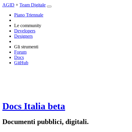
AGID
+
Team Digitale
Piano Triennale
Le community
Developers
Designers
Gli strumenti
Forum
Docs
GitHub
Docs Italia
beta
Documenti pubblici, digitali.