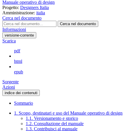
Manuale operativo di design
Progetto:
Designers Italia
Amministrazione:
italia
Cerca nel documento
Cerca nel documento
Informazioni
versione-corrente
Scarica
pdf
html
epub
Sorgente
Azioni
indice dei contenuti
Sommario
1. Scopo, destinatari e uso del Manuale operativo di design
1.1. Versionamento e storico
1.2. Consultazione del manuale
1.3. Contribuisci al manuale