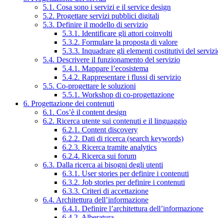
5.1. Cosa sono i servizi e il service design
5.2. Progettare servizi pubblici digitali
5.3. Definire il modello di servizio
5.3.1. Identificare gli attori coinvolti
5.3.2. Formulare la proposta di valore
5.3.3. Inquadrare gli elementi costitutivi del serviz
5.4. Descrivere il funzionamento del servizio
5.4.1. Mappare l’ecosistema
5.4.2. Rappresentare i flussi di servizio
5.5. Co-progettare le soluzioni
5.5.1. Workshop di co-progettazione
6. Progettazione dei contenuti
6.1. Cos’è il content design
6.2. Ricerca utente sui contenuti e il linguaggio
6.2.1. Content discovery
6.2.2. Dati di ricerca (search keywords)
6.2.3. Ricerca tramite analytics
6.2.4. Ricerca sui forum
6.3. Dalla ricerca ai bisogni degli utenti
6.3.1. User stories per definire i contenuti
6.3.2. Job stories per definire i contenuti
6.3.3. Criteri di accettazione
6.4. Architettura dell’informazione
6.4.1. Definire l’architettura dell’informazione
6.4.2. Alberatura