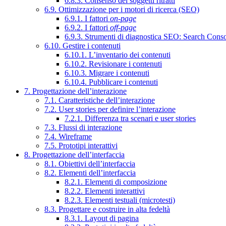
6.8.3. Consenso dei soggetti ritratti
6.9. Ottimizzazione per i motori di ricerca (SEO)
6.9.1. I fattori
on-page
6.9.2. I fattori
off-page
6.9.3. Strumenti di diagnostica SEO: Search Cons
6.10. Gestire i contenuti
6.10.1. L’inventario dei contenuti
6.10.2. Revisionare i contenuti
6.10.3. Migrare i contenuti
6.10.4. Pubblicare i contenuti
7. Progettazione dell’interazione
7.1. Caratteristiche dell’interazione
7.2. User stories per definire l’interazione
7.2.1. Differenza tra scenari e user stories
7.3. Flussi di interazione
7.4. Wireframe
7.5. Prototipi interattivi
8. Progettazione dell’interfaccia
8.1. Obiettivi dell’interfaccia
8.2. Elementi dell’interfaccia
8.2.1. Elementi di composizione
8.2.2. Elementi interattivi
8.2.3. Elementi testuali (microtesti)
8.3. Progettare e costruire in alta fedeltà
8.3.1. Layout di pagina