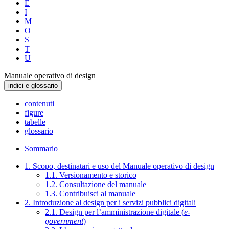
E
I
M
O
S
T
U
Manuale operativo di design
indici e glossario
contenuti
figure
tabelle
glossario
Sommario
1. Scopo, destinatari e uso del Manuale operativo di design
1.1. Versionamento e storico
1.2. Consultazione del manuale
1.3. Contribuisci al manuale
2. Introduzione al design per i servizi pubblici digitali
2.1. Design per l’amministrazione digitale (
e-
government
)