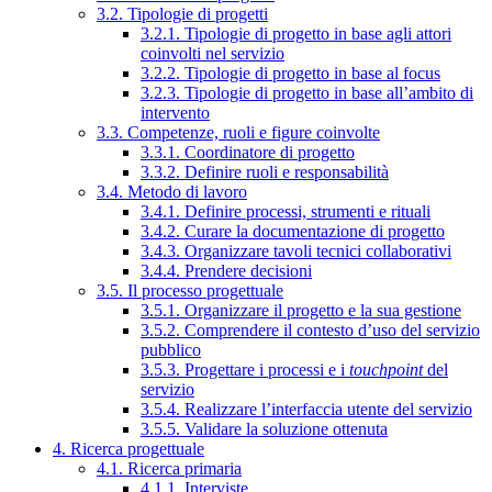
3.2. Tipologie di progetti
3.2.1. Tipologie di progetto in base agli attori
coinvolti nel servizio
3.2.2. Tipologie di progetto in base al focus
3.2.3. Tipologie di progetto in base all’ambito di
intervento
3.3. Competenze, ruoli e figure coinvolte
3.3.1. Coordinatore di progetto
3.3.2. Definire ruoli e responsabilità
3.4. Metodo di lavoro
3.4.1. Definire processi, strumenti e rituali
3.4.2. Curare la documentazione di progetto
3.4.3. Organizzare tavoli tecnici collaborativi
3.4.4. Prendere decisioni
3.5. Il processo progettuale
3.5.1. Organizzare il progetto e la sua gestione
3.5.2. Comprendere il contesto d’uso del servizio
pubblico
3.5.3. Progettare i processi e i
touchpoint
del
servizio
3.5.4. Realizzare l’interfaccia utente del servizio
3.5.5. Validare la soluzione ottenuta
4. Ricerca progettuale
4.1. Ricerca primaria
4.1.1. Interviste