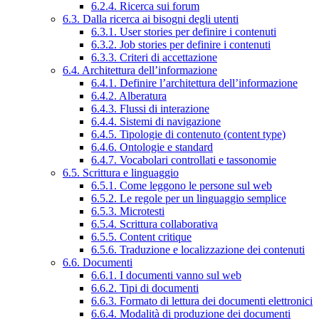
6.2.4. Ricerca sui forum
6.3. Dalla ricerca ai bisogni degli utenti
6.3.1. User stories per definire i contenuti
6.3.2. Job stories per definire i contenuti
6.3.3. Criteri di accettazione
6.4. Architettura dell’informazione
6.4.1. Definire l’architettura dell’informazione
6.4.2. Alberatura
6.4.3. Flussi di interazione
6.4.4. Sistemi di navigazione
6.4.5. Tipologie di contenuto (content type)
6.4.6. Ontologie e standard
6.4.7. Vocabolari controllati e tassonomie
6.5. Scrittura e linguaggio
6.5.1. Come leggono le persone sul web
6.5.2. Le regole per un linguaggio semplice
6.5.3. Microtesti
6.5.4. Scrittura collaborativa
6.5.5. Content critique
6.5.6. Traduzione e localizzazione dei contenuti
6.6. Documenti
6.6.1. I documenti vanno sul web
6.6.2. Tipi di documenti
6.6.3. Formato di lettura dei documenti elettronici
6.6.4. Modalità di produzione dei documenti