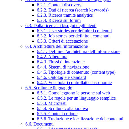
6.2.1. Content discovery
6.2.2. Dati di ricerca (search keywords)
6.2.3. Ricerca tramite analytics
6.2.4. Ricerca sui forum
6.3. Dalla ricerca ai bisogni degli utenti
6.3.1. User stories per definire i contenuti
6.3.2. Job stories per definire i contenuti
6.3.3. Criteri di accettazione
6.4. Architettura dell’informazione
6.4.1. Definire l’architettura dell’informazione
6.4.2. Alberatura
6.4.3. Flussi di interazione
6.4.4. Sistemi di navigazione
6.4.5. Tipologie di contenuto (content type)
6.4.6. Ontologie e standard
6.4.7. Vocabolari controllati e tassonomie
6.5. Scrittura e linguaggio
6.5.1. Come leggono le persone sul web
6.5.2. Le regole per un linguaggio semplice
6.5.3. Microtesti
6.5.4. Scrittura collaborativa
6.5.5. Content critique
6.5.6. Traduzione e localizzazione dei contenuti
6.6. Documenti