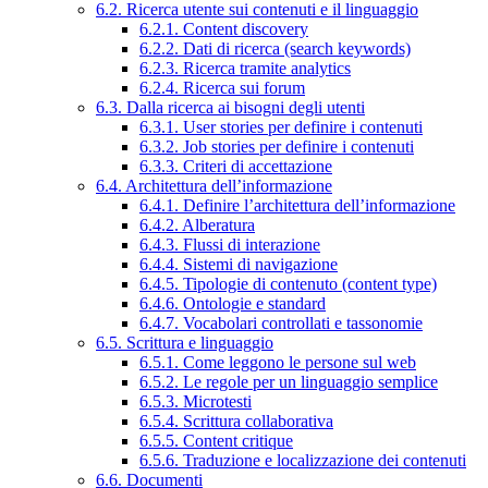
6.2. Ricerca utente sui contenuti e il linguaggio
6.2.1. Content discovery
6.2.2. Dati di ricerca (search keywords)
6.2.3. Ricerca tramite analytics
6.2.4. Ricerca sui forum
6.3. Dalla ricerca ai bisogni degli utenti
6.3.1. User stories per definire i contenuti
6.3.2. Job stories per definire i contenuti
6.3.3. Criteri di accettazione
6.4. Architettura dell’informazione
6.4.1. Definire l’architettura dell’informazione
6.4.2. Alberatura
6.4.3. Flussi di interazione
6.4.4. Sistemi di navigazione
6.4.5. Tipologie di contenuto (content type)
6.4.6. Ontologie e standard
6.4.7. Vocabolari controllati e tassonomie
6.5. Scrittura e linguaggio
6.5.1. Come leggono le persone sul web
6.5.2. Le regole per un linguaggio semplice
6.5.3. Microtesti
6.5.4. Scrittura collaborativa
6.5.5. Content critique
6.5.6. Traduzione e localizzazione dei contenuti
6.6. Documenti