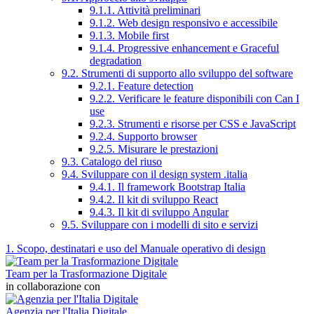
9.1.1. Attività preliminari
9.1.2. Web design responsivo e accessibile
9.1.3. Mobile first
9.1.4. Progressive enhancement e Graceful
degradation
9.2. Strumenti di supporto allo sviluppo del software
9.2.1. Feature detection
9.2.2. Verificare le feature disponibili con Can I
use
9.2.3. Strumenti e risorse per CSS e JavaScript
9.2.4. Supporto browser
9.2.5. Misurare le prestazioni
9.3. Catalogo del riuso
9.4. Sviluppare con il design system .italia
9.4.1. Il framework Bootstrap Italia
9.4.2. Il kit di sviluppo React
9.4.3. Il kit di sviluppo Angular
9.5. Sviluppare con i modelli di sito e servizi
1. Scopo, destinatari e uso del Manuale operativo di design
Team per la Trasformazione Digitale
in collaborazione con
Agenzia per l'Italia Digitale