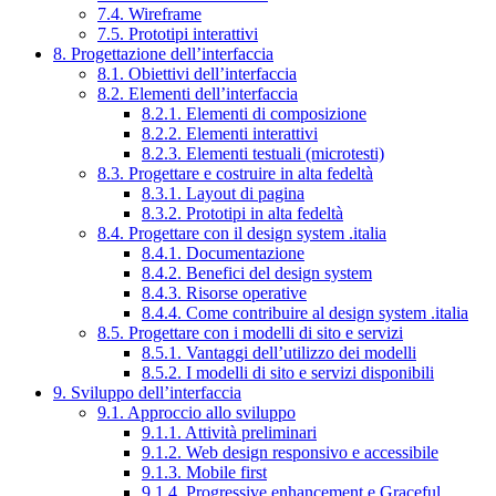
7.4. Wireframe
7.5. Prototipi interattivi
8. Progettazione dell’interfaccia
8.1. Obiettivi dell’interfaccia
8.2. Elementi dell’interfaccia
8.2.1. Elementi di composizione
8.2.2. Elementi interattivi
8.2.3. Elementi testuali (microtesti)
8.3. Progettare e costruire in alta fedeltà
8.3.1. Layout di pagina
8.3.2. Prototipi in alta fedeltà
8.4. Progettare con il design system .italia
8.4.1. Documentazione
8.4.2. Benefici del design system
8.4.3. Risorse operative
8.4.4. Come contribuire al design system .italia
8.5. Progettare con i modelli di sito e servizi
8.5.1. Vantaggi dell’utilizzo dei modelli
8.5.2. I modelli di sito e servizi disponibili
9. Sviluppo dell’interfaccia
9.1. Approccio allo sviluppo
9.1.1. Attività preliminari
9.1.2. Web design responsivo e accessibile
9.1.3. Mobile first
9.1.4. Progressive enhancement e Graceful