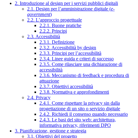
2. Introduzione al design per i servizi pubblici digitali
2.1. Design per l’amministrazione digitale (
e-
government
)
2.2. L’approccio progettuale
2.2.1. Buone pratiche
2.2.2. Principi
2.3. Accessibilità
2.3.1. Definizione
2.3.2. Accessibilità by design
2.3.3. Principi per l’accessibilità
2.3.4. Linee guida e criteri di successo
2.3.5. Come rilasciare una dichiarazione di
accessibilità
2.3.6. Meccanismo di feedback e procedura di
attuazione
2.3.7. Obiettivi accessibilità
2.3.8. Normativa e approfondimenti
2.4. Privacy
2.4.1. Come rispettare la privacy sin dalla
progettazione di un sito o servizio digitale
2.4.2. Richiedi il consenso quando necessario
2.4.3. Le basi del sito web: architettura,
informativa privacy, riferimenti DPO
3. Pianificazione, gestione e strategia
3.1. Obiettivi del progetto