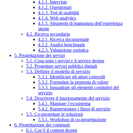
4.1.1. Interviste
4.1.2. Questionari
4.1.3. Test di usabilità
4.1.4. Web analytics
4.1.5. Strumenti di mappatura dell’esperienza
utente
4.2. Ricerca secondaria
4.2.1. Ricerca documentale
4.2.2. Analisi benchmark
4.2.3. Valutazione euristica
5. Progettazione dei servizi
5.1. Cosa sono i servizi e il service design
5.2. Progettare servizi pubblici digitali
5.3. Definire il modello di servizio
5.3.1. Identificare gli attori coinvolti
5.3.2. Formulare la proposta di valore
5.3.3. Inquadrare gli elementi costitutivi del
servizio
5.4. Descrivere il funzionamento del servizio
5.4.1. Mappare l’ecosistema
5.4.2. Rappresentare i flussi di servizio
5.5. Co-progettare le soluzioni
5.5.1. Workshop di co-progettazione
6. Progettazione dei contenuti
6.1. Cos’è il content design