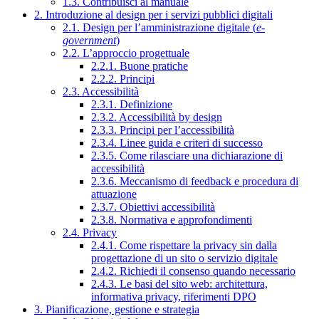
1.3. Contribuisci al manuale
2. Introduzione al design per i servizi pubblici digitali
2.1. Design per l’amministrazione digitale (
e-
government
)
2.2. L’approccio progettuale
2.2.1. Buone pratiche
2.2.2. Principi
2.3. Accessibilità
2.3.1. Definizione
2.3.2. Accessibilità by design
2.3.3. Principi per l’accessibilità
2.3.4. Linee guida e criteri di successo
2.3.5. Come rilasciare una dichiarazione di
accessibilità
2.3.6. Meccanismo di feedback e procedura di
attuazione
2.3.7. Obiettivi accessibilità
2.3.8. Normativa e approfondimenti
2.4. Privacy
2.4.1. Come rispettare la privacy sin dalla
progettazione di un sito o servizio digitale
2.4.2. Richiedi il consenso quando necessario
2.4.3. Le basi del sito web: architettura,
informativa privacy, riferimenti DPO
3. Pianificazione, gestione e strategia