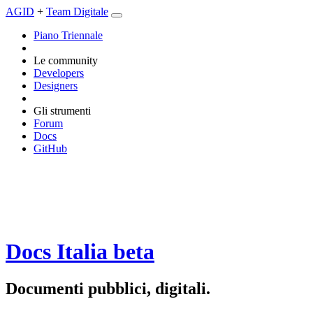
AGID
+
Team Digitale
Piano Triennale
Le community
Developers
Designers
Gli strumenti
Forum
Docs
GitHub
Docs Italia
beta
Documenti pubblici, digitali.