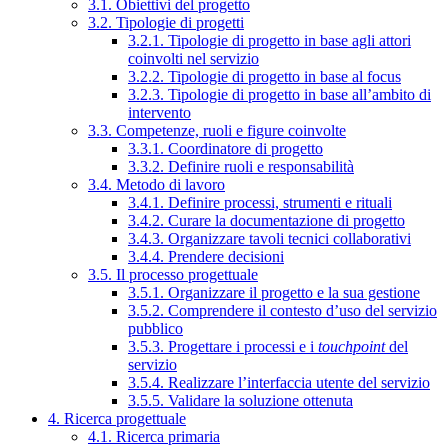
3.1. Obiettivi del progetto
3.2. Tipologie di progetti
3.2.1. Tipologie di progetto in base agli attori
coinvolti nel servizio
3.2.2. Tipologie di progetto in base al focus
3.2.3. Tipologie di progetto in base all’ambito di
intervento
3.3. Competenze, ruoli e figure coinvolte
3.3.1. Coordinatore di progetto
3.3.2. Definire ruoli e responsabilità
3.4. Metodo di lavoro
3.4.1. Definire processi, strumenti e rituali
3.4.2. Curare la documentazione di progetto
3.4.3. Organizzare tavoli tecnici collaborativi
3.4.4. Prendere decisioni
3.5. Il processo progettuale
3.5.1. Organizzare il progetto e la sua gestione
3.5.2. Comprendere il contesto d’uso del servizio
pubblico
3.5.3. Progettare i processi e i
touchpoint
del
servizio
3.5.4. Realizzare l’interfaccia utente del servizio
3.5.5. Validare la soluzione ottenuta
4. Ricerca progettuale
4.1. Ricerca primaria