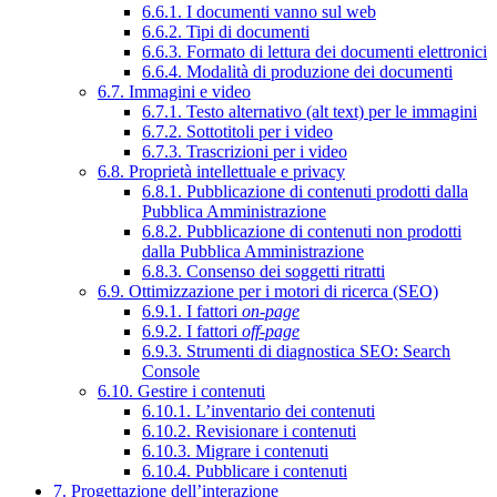
6.6.1. I documenti vanno sul web
6.6.2. Tipi di documenti
6.6.3. Formato di lettura dei documenti elettronici
6.6.4. Modalità di produzione dei documenti
6.7. Immagini e video
6.7.1. Testo alternativo (alt text) per le immagini
6.7.2. Sottotitoli per i video
6.7.3. Trascrizioni per i video
6.8. Proprietà intellettuale e privacy
6.8.1. Pubblicazione di contenuti prodotti dalla
Pubblica Amministrazione
6.8.2. Pubblicazione di contenuti non prodotti
dalla Pubblica Amministrazione
6.8.3. Consenso dei soggetti ritratti
6.9. Ottimizzazione per i motori di ricerca (SEO)
6.9.1. I fattori
on-page
6.9.2. I fattori
off-page
6.9.3. Strumenti di diagnostica SEO: Search
Console
6.10. Gestire i contenuti
6.10.1. L’inventario dei contenuti
6.10.2. Revisionare i contenuti
6.10.3. Migrare i contenuti
6.10.4. Pubblicare i contenuti
7. Progettazione dell’interazione