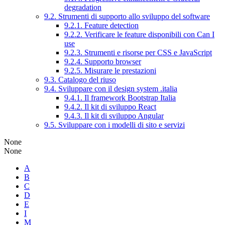
degradation
9.2. Strumenti di supporto allo sviluppo del software
9.2.1. Feature detection
9.2.2. Verificare le feature disponibili con Can I
use
9.2.3. Strumenti e risorse per CSS e JavaScript
9.2.4. Supporto browser
9.2.5. Misurare le prestazioni
9.3. Catalogo del riuso
9.4. Sviluppare con il design system .italia
9.4.1. Il framework Bootstrap Italia
9.4.2. Il kit di sviluppo React
9.4.3. Il kit di sviluppo Angular
9.5. Sviluppare con i modelli di sito e servizi
None
None
A
B
C
D
E
I
M