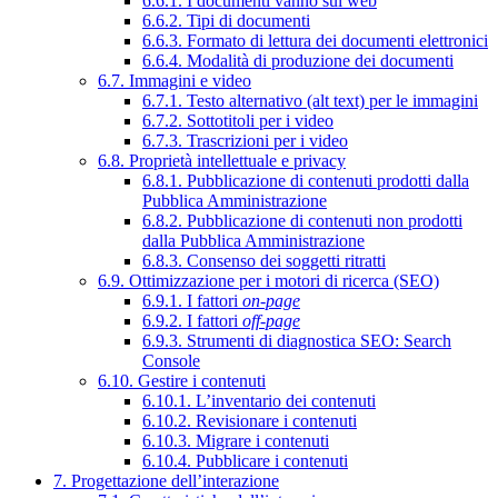
6.6.1. I documenti vanno sul web
6.6.2. Tipi di documenti
6.6.3. Formato di lettura dei documenti elettronici
6.6.4. Modalità di produzione dei documenti
6.7. Immagini e video
6.7.1. Testo alternativo (alt text) per le immagini
6.7.2. Sottotitoli per i video
6.7.3. Trascrizioni per i video
6.8. Proprietà intellettuale e privacy
6.8.1. Pubblicazione di contenuti prodotti dalla
Pubblica Amministrazione
6.8.2. Pubblicazione di contenuti non prodotti
dalla Pubblica Amministrazione
6.8.3. Consenso dei soggetti ritratti
6.9. Ottimizzazione per i motori di ricerca (SEO)
6.9.1. I fattori
on-page
6.9.2. I fattori
off-page
6.9.3. Strumenti di diagnostica SEO: Search
Console
6.10. Gestire i contenuti
6.10.1. L’inventario dei contenuti
6.10.2. Revisionare i contenuti
6.10.3. Migrare i contenuti
6.10.4. Pubblicare i contenuti
7. Progettazione dell’interazione