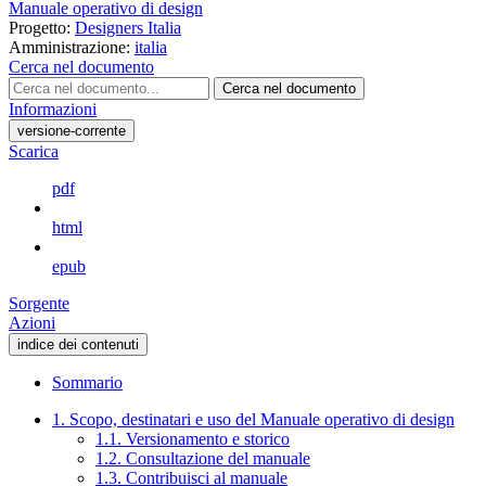
Manuale operativo di design
Progetto:
Designers Italia
Amministrazione:
italia
Cerca nel documento
Cerca nel documento
Informazioni
versione-corrente
Scarica
pdf
html
epub
Sorgente
Azioni
indice dei contenuti
Sommario
1. Scopo, destinatari e uso del Manuale operativo di design
1.1. Versionamento e storico
1.2. Consultazione del manuale
1.3. Contribuisci al manuale