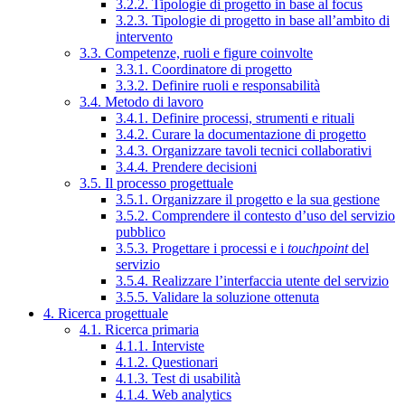
3.2.2. Tipologie di progetto in base al focus
3.2.3. Tipologie di progetto in base all’ambito di
intervento
3.3. Competenze, ruoli e figure coinvolte
3.3.1. Coordinatore di progetto
3.3.2. Definire ruoli e responsabilità
3.4. Metodo di lavoro
3.4.1. Definire processi, strumenti e rituali
3.4.2. Curare la documentazione di progetto
3.4.3. Organizzare tavoli tecnici collaborativi
3.4.4. Prendere decisioni
3.5. Il processo progettuale
3.5.1. Organizzare il progetto e la sua gestione
3.5.2. Comprendere il contesto d’uso del servizio
pubblico
3.5.3. Progettare i processi e i
touchpoint
del
servizio
3.5.4. Realizzare l’interfaccia utente del servizio
3.5.5. Validare la soluzione ottenuta
4. Ricerca progettuale
4.1. Ricerca primaria
4.1.1. Interviste
4.1.2. Questionari
4.1.3. Test di usabilità
4.1.4. Web analytics