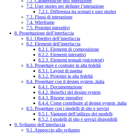
7.1. Caratteristiche dell’interazione
7.2. User stories per definire l’interazione
7.2.1. Differenza tra scenari e user stories
7.3. Flussi di interazione
7.4. Wireframe
7.5. Prototipi interattivi
8. Progettazione dell’interfaccia
8.1. Obiettivi dell’interfaccia
8.2. Elementi dell’interfaccia
8.2.1. Elementi di composizione
8.2.2. Elementi interattivi
8.2.3. Elementi testuali (microtesti)
8.3. Progettare e costruire in alta fedeltà
8.3.1. Layout di pagina
8.3.2. Prototipi in alta fedeltà
8.4. Progettare con il design system .italia
8.4.1. Documentazione
8.4.2. Benefici del design system
8.4.3. Risorse operative
8.4.4. Come contribuire al design system .italia
8.5. Progettare con i modelli di sito e servizi
8.5.1. Vantaggi dell’utilizzo dei modelli
8.5.2. I modelli di sito e servizi disponibili
9. Sviluppo dell’interfaccia
9.1. Approccio allo sviluppo