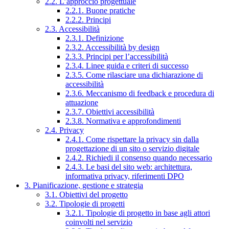
2.2. L’approccio progettuale
2.2.1. Buone pratiche
2.2.2. Principi
2.3. Accessibilità
2.3.1. Definizione
2.3.2. Accessibilità by design
2.3.3. Principi per l’accessibilità
2.3.4. Linee guida e criteri di successo
2.3.5. Come rilasciare una dichiarazione di
accessibilità
2.3.6. Meccanismo di feedback e procedura di
attuazione
2.3.7. Obiettivi accessibilità
2.3.8. Normativa e approfondimenti
2.4. Privacy
2.4.1. Come rispettare la privacy sin dalla
progettazione di un sito o servizio digitale
2.4.2. Richiedi il consenso quando necessario
2.4.3. Le basi del sito web: architettura,
informativa privacy, riferimenti DPO
3. Pianificazione, gestione e strategia
3.1. Obiettivi del progetto
3.2. Tipologie di progetti
3.2.1. Tipologie di progetto in base agli attori
coinvolti nel servizio