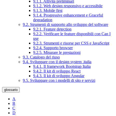
9.1.1. Attività preliminari
9.1.2. Web design responsivo e accessibile
9.1.3. Mobile first
9.1.4. Progressive enhancement e Graceful
degradation
9.2. Strumenti di supporto allo sviluppo del software
9.2.1. Feature detection
9.2.2. Verificare le feature disponibili con Can I
use
9.2.3. Strumenti e risorse per CSS e JavaScript
9.2.4. Supporto browser
9.2.5. Misurare le prestazioni
9.3. Catalogo del riuso
9.4. Sviluppare con il design system .italia
9.4.1. Il framework Bootstrap Italia
9.4.2. Il kit di sviluppo React
9.4.3. Il kit di sviluppo Angular
9.5. Sviluppare con i modelli di sito e servizi
glossario
A
B
C
D