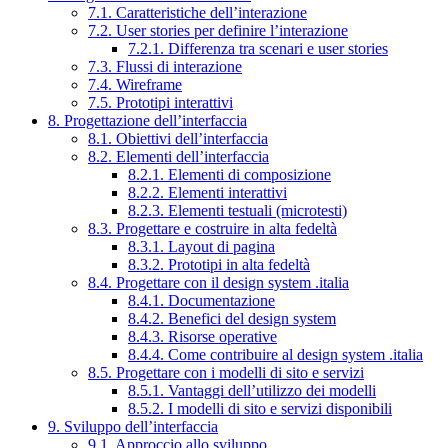
7.1. Caratteristiche dell’interazione
7.2. User stories per definire l’interazione
7.2.1. Differenza tra scenari e user stories
7.3. Flussi di interazione
7.4. Wireframe
7.5. Prototipi interattivi
8. Progettazione dell’interfaccia
8.1. Obiettivi dell’interfaccia
8.2. Elementi dell’interfaccia
8.2.1. Elementi di composizione
8.2.2. Elementi interattivi
8.2.3. Elementi testuali (microtesti)
8.3. Progettare e costruire in alta fedeltà
8.3.1. Layout di pagina
8.3.2. Prototipi in alta fedeltà
8.4. Progettare con il design system .italia
8.4.1. Documentazione
8.4.2. Benefici del design system
8.4.3. Risorse operative
8.4.4. Come contribuire al design system .italia
8.5. Progettare con i modelli di sito e servizi
8.5.1. Vantaggi dell’utilizzo dei modelli
8.5.2. I modelli di sito e servizi disponibili
9. Sviluppo dell’interfaccia
9.1. Approccio allo sviluppo