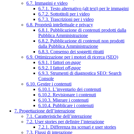
6.7. Immagini e video
6.7.1. Testo alternativo (alt text) per le immagini
6.7.2. Sottotitoli per i video
6.7.3. Trascrizioni per i video
6.8. Proprietà intellettuale e privacy
6.8.1. Pubblicazione di contenuti prodotti dalla
Pubblica Amministrazione
6.8.2. Pubblicazione di contenuti non prodotti
dalla Pubblica Amministrazione
6.8.3. Consenso dei soggetti ritratti
6.9. Ottimizzazione per i motori di ricerca (SEO)
6.9.1. I fattori
on-page
6.9.2. I fattori
off-page
6.9.3. Strumenti di diagnostica SEO: Search
Console
6.10. Gestire i contenuti
6.10.1. L’inventario dei contenuti
6.10.2. Revisionare i contenuti
6.10.3. Migrare i contenuti
6.10.4. Pubblicare i contenuti
7. Progettazione dell’interazione
7.1. Caratteristiche dell’interazione
7.2. User stories per definire l’interazione
7.2.1. Differenza tra scenari e user stories
7.3. Flussi di interazione