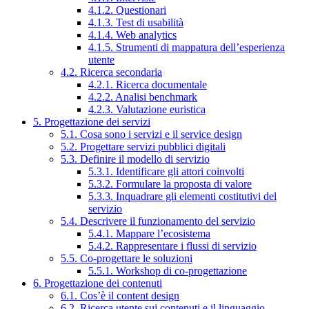
4.1.2. Questionari
4.1.3. Test di usabilità
4.1.4. Web analytics
4.1.5. Strumenti di mappatura dell’esperienza
utente
4.2. Ricerca secondaria
4.2.1. Ricerca documentale
4.2.2. Analisi benchmark
4.2.3. Valutazione euristica
5. Progettazione dei servizi
5.1. Cosa sono i servizi e il service design
5.2. Progettare servizi pubblici digitali
5.3. Definire il modello di servizio
5.3.1. Identificare gli attori coinvolti
5.3.2. Formulare la proposta di valore
5.3.3. Inquadrare gli elementi costitutivi del
servizio
5.4. Descrivere il funzionamento del servizio
5.4.1. Mappare l’ecosistema
5.4.2. Rappresentare i flussi di servizio
5.5. Co-progettare le soluzioni
5.5.1. Workshop di co-progettazione
6. Progettazione dei contenuti
6.1. Cos’è il content design
6.2. Ricerca utente sui contenuti e il linguaggio