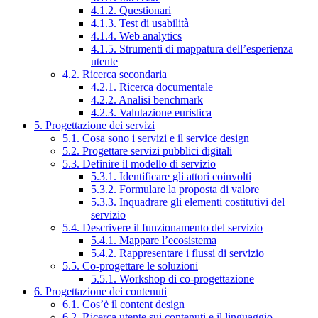
4.1.2. Questionari
4.1.3. Test di usabilità
4.1.4. Web analytics
4.1.5. Strumenti di mappatura dell’esperienza
utente
4.2. Ricerca secondaria
4.2.1. Ricerca documentale
4.2.2. Analisi benchmark
4.2.3. Valutazione euristica
5. Progettazione dei servizi
5.1. Cosa sono i servizi e il service design
5.2. Progettare servizi pubblici digitali
5.3. Definire il modello di servizio
5.3.1. Identificare gli attori coinvolti
5.3.2. Formulare la proposta di valore
5.3.3. Inquadrare gli elementi costitutivi del
servizio
5.4. Descrivere il funzionamento del servizio
5.4.1. Mappare l’ecosistema
5.4.2. Rappresentare i flussi di servizio
5.5. Co-progettare le soluzioni
5.5.1. Workshop di co-progettazione
6. Progettazione dei contenuti
6.1. Cos’è il content design
6.2. Ricerca utente sui contenuti e il linguaggio