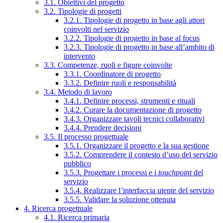
3.1. Obiettivi del progetto
3.2. Tipologie di progetti
3.2.1. Tipologie di progetto in base agli attori
coinvolti nel servizio
3.2.2. Tipologie di progetto in base al focus
3.2.3. Tipologie di progetto in base all’ambito di
intervento
3.3. Competenze, ruoli e figure coinvolte
3.3.1. Coordinatore di progetto
3.3.2. Definire ruoli e responsabilità
3.4. Metodo di lavoro
3.4.1. Definire processi, strumenti e rituali
3.4.2. Curare la documentazione di progetto
3.4.3. Organizzare tavoli tecnici collaborativi
3.4.4. Prendere decisioni
3.5. Il processo progettuale
3.5.1. Organizzare il progetto e la sua gestione
3.5.2. Comprendere il contesto d’uso del servizio
pubblico
3.5.3. Progettare i processi e i
touchpoint
del
servizio
3.5.4. Realizzare l’interfaccia utente del servizio
3.5.5. Validare la soluzione ottenuta
4. Ricerca progettuale
4.1. Ricerca primaria