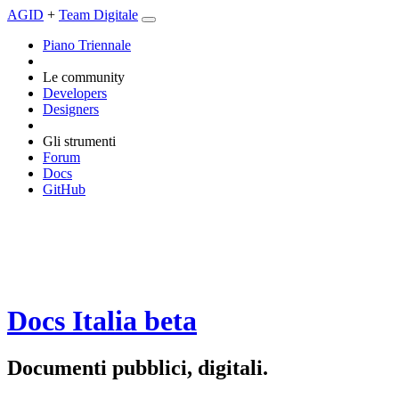
AGID
+
Team Digitale
Piano Triennale
Le community
Developers
Designers
Gli strumenti
Forum
Docs
GitHub
Docs Italia
beta
Documenti pubblici, digitali.