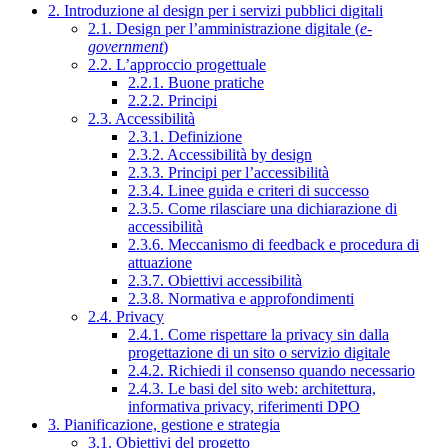
2. Introduzione al design per i servizi pubblici digitali
2.1. Design per l’amministrazione digitale (
e-
government
)
2.2. L’approccio progettuale
2.2.1. Buone pratiche
2.2.2. Principi
2.3. Accessibilità
2.3.1. Definizione
2.3.2. Accessibilità by design
2.3.3. Principi per l’accessibilità
2.3.4. Linee guida e criteri di successo
2.3.5. Come rilasciare una dichiarazione di
accessibilità
2.3.6. Meccanismo di feedback e procedura di
attuazione
2.3.7. Obiettivi accessibilità
2.3.8. Normativa e approfondimenti
2.4. Privacy
2.4.1. Come rispettare la privacy sin dalla
progettazione di un sito o servizio digitale
2.4.2. Richiedi il consenso quando necessario
2.4.3. Le basi del sito web: architettura,
informativa privacy, riferimenti DPO
3. Pianificazione, gestione e strategia
3.1. Obiettivi del progetto