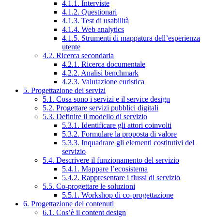
4.1.1. Interviste
4.1.2. Questionari
4.1.3. Test di usabilità
4.1.4. Web analytics
4.1.5. Strumenti di mappatura dell’esperienza
utente
4.2. Ricerca secondaria
4.2.1. Ricerca documentale
4.2.2. Analisi benchmark
4.2.3. Valutazione euristica
5. Progettazione dei servizi
5.1. Cosa sono i servizi e il service design
5.2. Progettare servizi pubblici digitali
5.3. Definire il modello di servizio
5.3.1. Identificare gli attori coinvolti
5.3.2. Formulare la proposta di valore
5.3.3. Inquadrare gli elementi costitutivi del
servizio
5.4. Descrivere il funzionamento del servizio
5.4.1. Mappare l’ecosistema
5.4.2. Rappresentare i flussi di servizio
5.5. Co-progettare le soluzioni
5.5.1. Workshop di co-progettazione
6. Progettazione dei contenuti
6.1. Cos’è il content design