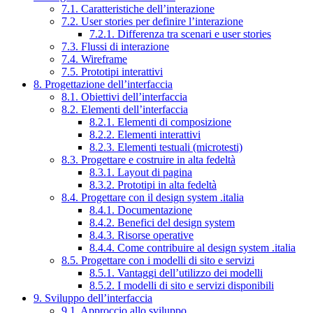
7.1. Caratteristiche dell’interazione
7.2. User stories per definire l’interazione
7.2.1. Differenza tra scenari e user stories
7.3. Flussi di interazione
7.4. Wireframe
7.5. Prototipi interattivi
8. Progettazione dell’interfaccia
8.1. Obiettivi dell’interfaccia
8.2. Elementi dell’interfaccia
8.2.1. Elementi di composizione
8.2.2. Elementi interattivi
8.2.3. Elementi testuali (microtesti)
8.3. Progettare e costruire in alta fedeltà
8.3.1. Layout di pagina
8.3.2. Prototipi in alta fedeltà
8.4. Progettare con il design system .italia
8.4.1. Documentazione
8.4.2. Benefici del design system
8.4.3. Risorse operative
8.4.4. Come contribuire al design system .italia
8.5. Progettare con i modelli di sito e servizi
8.5.1. Vantaggi dell’utilizzo dei modelli
8.5.2. I modelli di sito e servizi disponibili
9. Sviluppo dell’interfaccia
9.1. Approccio allo sviluppo