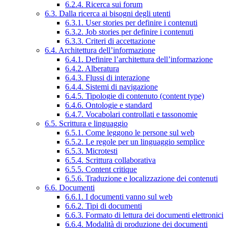
6.2.4. Ricerca sui forum
6.3. Dalla ricerca ai bisogni degli utenti
6.3.1. User stories per definire i contenuti
6.3.2. Job stories per definire i contenuti
6.3.3. Criteri di accettazione
6.4. Architettura dell’informazione
6.4.1. Definire l’architettura dell’informazione
6.4.2. Alberatura
6.4.3. Flussi di interazione
6.4.4. Sistemi di navigazione
6.4.5. Tipologie di contenuto (content type)
6.4.6. Ontologie e standard
6.4.7. Vocabolari controllati e tassonomie
6.5. Scrittura e linguaggio
6.5.1. Come leggono le persone sul web
6.5.2. Le regole per un linguaggio semplice
6.5.3. Microtesti
6.5.4. Scrittura collaborativa
6.5.5. Content critique
6.5.6. Traduzione e localizzazione dei contenuti
6.6. Documenti
6.6.1. I documenti vanno sul web
6.6.2. Tipi di documenti
6.6.3. Formato di lettura dei documenti elettronici
6.6.4. Modalità di produzione dei documenti