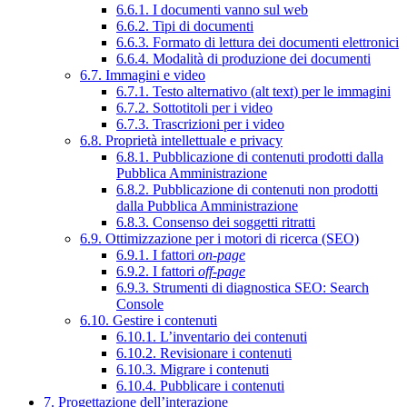
6.6.1. I documenti vanno sul web
6.6.2. Tipi di documenti
6.6.3. Formato di lettura dei documenti elettronici
6.6.4. Modalità di produzione dei documenti
6.7. Immagini e video
6.7.1. Testo alternativo (alt text) per le immagini
6.7.2. Sottotitoli per i video
6.7.3. Trascrizioni per i video
6.8. Proprietà intellettuale e privacy
6.8.1. Pubblicazione di contenuti prodotti dalla
Pubblica Amministrazione
6.8.2. Pubblicazione di contenuti non prodotti
dalla Pubblica Amministrazione
6.8.3. Consenso dei soggetti ritratti
6.9. Ottimizzazione per i motori di ricerca (SEO)
6.9.1. I fattori
on-page
6.9.2. I fattori
off-page
6.9.3. Strumenti di diagnostica SEO: Search
Console
6.10. Gestire i contenuti
6.10.1. L’inventario dei contenuti
6.10.2. Revisionare i contenuti
6.10.3. Migrare i contenuti
6.10.4. Pubblicare i contenuti
7. Progettazione dell’interazione