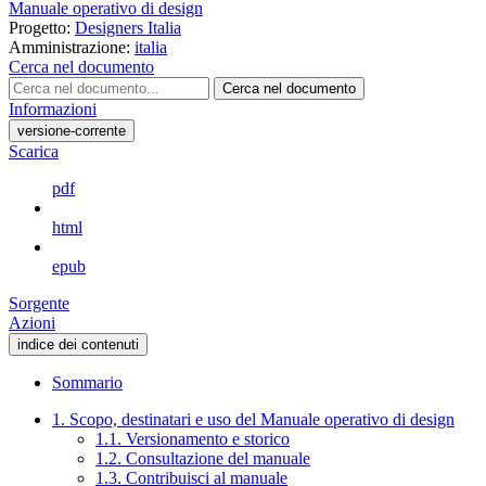
Manuale operativo di design
Progetto:
Designers Italia
Amministrazione:
italia
Cerca nel documento
Cerca nel documento
Informazioni
versione-corrente
Scarica
pdf
html
epub
Sorgente
Azioni
indice dei contenuti
Sommario
1. Scopo, destinatari e uso del Manuale operativo di design
1.1. Versionamento e storico
1.2. Consultazione del manuale
1.3. Contribuisci al manuale