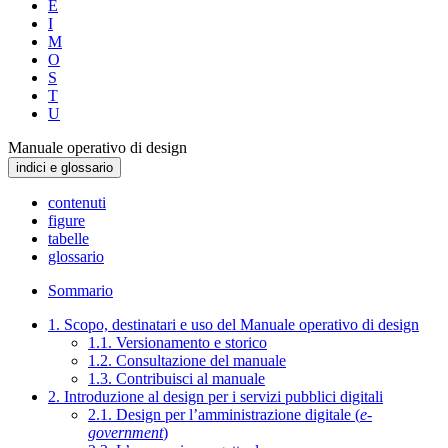
E
I
M
O
S
T
U
Manuale operativo di design
indici e glossario
contenuti
figure
tabelle
glossario
Sommario
1. Scopo, destinatari e uso del Manuale operativo di design
1.1. Versionamento e storico
1.2. Consultazione del manuale
1.3. Contribuisci al manuale
2. Introduzione al design per i servizi pubblici digitali
2.1. Design per l’amministrazione digitale (
e-
government
)