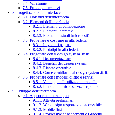
7.4. Wireframe
7.5. Prototipi interattivi
8. Progettazione dell’interfaccia
8.1. Obiettivi dell’interfaccia
8.2. Elementi dell’interfaccia
8.2.1. Elementi di composizione
8.2.2. Elementi interattivi
8.2.3. Elementi testuali (microtesti)
8.3. Progettare e costruire in alta fedeltà
8.3.1. Layout di pagina
8.3.2. Prototipi in alta fedeltà
8.4. Progettare con il design system .italia
8.4.1. Documentazione
8.4.2. Benefici del design system
8.4.3. Risorse operative
8.4.4. Come contribuire al design system .italia
8.5. Progettare con i modelli di sito e servizi
8.5.1. Vantaggi dell’utilizzo dei modelli
8.5.2. I modelli di sito e servizi disponibili
9. Sviluppo dell’interfaccia
9.1. Approccio allo sviluppo
9.1.1. Attività preliminari
9.1.2. Web design responsivo e accessibile
9.1.3. Mobile first
9.1.4. Progressive enhancement e Graceful