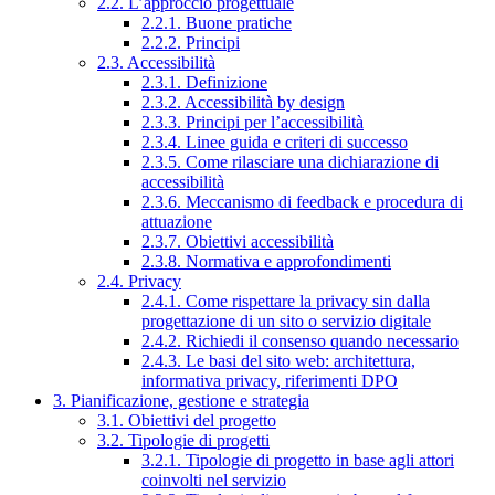
2.2. L’approccio progettuale
2.2.1. Buone pratiche
2.2.2. Principi
2.3. Accessibilità
2.3.1. Definizione
2.3.2. Accessibilità by design
2.3.3. Principi per l’accessibilità
2.3.4. Linee guida e criteri di successo
2.3.5. Come rilasciare una dichiarazione di
accessibilità
2.3.6. Meccanismo di feedback e procedura di
attuazione
2.3.7. Obiettivi accessibilità
2.3.8. Normativa e approfondimenti
2.4. Privacy
2.4.1. Come rispettare la privacy sin dalla
progettazione di un sito o servizio digitale
2.4.2. Richiedi il consenso quando necessario
2.4.3. Le basi del sito web: architettura,
informativa privacy, riferimenti DPO
3. Pianificazione, gestione e strategia
3.1. Obiettivi del progetto
3.2. Tipologie di progetti
3.2.1. Tipologie di progetto in base agli attori
coinvolti nel servizio