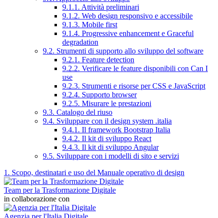
9.1.1. Attività preliminari
9.1.2. Web design responsivo e accessibile
9.1.3. Mobile first
9.1.4. Progressive enhancement e Graceful
degradation
9.2. Strumenti di supporto allo sviluppo del software
9.2.1. Feature detection
9.2.2. Verificare le feature disponibili con Can I
use
9.2.3. Strumenti e risorse per CSS e JavaScript
9.2.4. Supporto browser
9.2.5. Misurare le prestazioni
9.3. Catalogo del riuso
9.4. Sviluppare con il design system .italia
9.4.1. Il framework Bootstrap Italia
9.4.2. Il kit di sviluppo React
9.4.3. Il kit di sviluppo Angular
9.5. Sviluppare con i modelli di sito e servizi
1. Scopo, destinatari e uso del Manuale operativo di design
Team per la Trasformazione Digitale
in collaborazione con
Agenzia per l'Italia Digitale