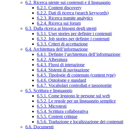
6.2. Ricerca utente sui contenuti e il linguaggio
6.2.1. Content discovery
6.2.2. Dati di ricerca (search keywords)
6.2.3. Ricerca tramite analytics
6.2.4. Ricerca sui forum
6.3. Dalla ricerca ai bisogni degli utenti
6.3.1. User stories per definire i contenuti
6.3.2. Job stories per definire i contenuti
6.3.3. Criteri di accettazione
6.4. Architettura dell’informazione
6.4.1. Definire l’architettura dell’informazione
6.4.2. Alberatura
6.4.3. Flussi di interazione
6.4.4. Sistemi di navigazione
6.4.5. Tipologie di contenuto (content type)
6.4.6. Ontologie e standard
6.4.7. Vocabolari controllati e tassonomie
6.5. Scrittura e linguaggio
6.5.1. Come leggono le persone sul web
6.5.2. Le regole per un linguaggio semplice
6.5.3. Microtesti
6.5.4. Scrittura collaborativa
6.5.5. Content critique
6.5.6. Traduzione e localizzazione dei contenuti
6.6. Documenti