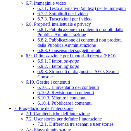
6.7. Immagini e video
6.7.1. Testo alternativo (alt text) per le immagini
6.7.2. Sottotitoli per i video
6.7.3. Trascrizioni per i video
6.8. Proprietà intellettuale e privacy
6.8.1. Pubblicazione di contenuti prodotti dalla
Pubblica Amministrazione
6.8.2. Pubblicazione di contenuti non prodotti
dalla Pubblica Amministrazione
6.8.3. Consenso dei soggetti ritratti
6.9. Ottimizzazione per i motori di ricerca (SEO)
6.9.1. I fattori
on-page
6.9.2. I fattori
off-page
6.9.3. Strumenti di diagnostica SEO: Search
Console
6.10. Gestire i contenuti
6.10.1. L’inventario dei contenuti
6.10.2. Revisionare i contenuti
6.10.3. Migrare i contenuti
6.10.4. Pubblicare i contenuti
7. Progettazione dell’interazione
7.1. Caratteristiche dell’interazione
7.2. User stories per definire l’interazione
7.2.1. Differenza tra scenari e user stories
7.3. Flussi di interazione