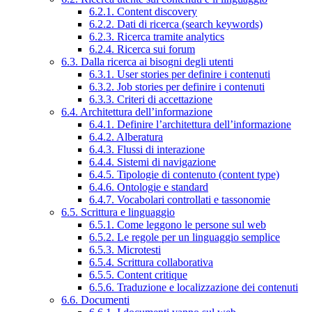
6.2.1. Content discovery
6.2.2. Dati di ricerca (search keywords)
6.2.3. Ricerca tramite analytics
6.2.4. Ricerca sui forum
6.3. Dalla ricerca ai bisogni degli utenti
6.3.1. User stories per definire i contenuti
6.3.2. Job stories per definire i contenuti
6.3.3. Criteri di accettazione
6.4. Architettura dell’informazione
6.4.1. Definire l’architettura dell’informazione
6.4.2. Alberatura
6.4.3. Flussi di interazione
6.4.4. Sistemi di navigazione
6.4.5. Tipologie di contenuto (content type)
6.4.6. Ontologie e standard
6.4.7. Vocabolari controllati e tassonomie
6.5. Scrittura e linguaggio
6.5.1. Come leggono le persone sul web
6.5.2. Le regole per un linguaggio semplice
6.5.3. Microtesti
6.5.4. Scrittura collaborativa
6.5.5. Content critique
6.5.6. Traduzione e localizzazione dei contenuti
6.6. Documenti