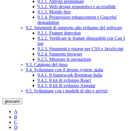
9.1.1. Attività preliminari
9.1.2. Web design responsivo e accessibile
9.1.3. Mobile first
9.1.4. Progressive enhancement e Graceful
degradation
9.2. Strumenti di supporto allo sviluppo del software
9.2.1. Feature detection
9.2.2. Verificare le feature disponibili con Can I
use
9.2.3. Strumenti e risorse per CSS e JavaScript
9.2.4. Supporto browser
9.2.5. Misurare le prestazioni
9.3. Catalogo del riuso
9.4. Sviluppare con il design system .italia
9.4.1. Il framework Bootstrap Italia
9.4.2. Il kit di sviluppo React
9.4.3. Il kit di sviluppo Angular
9.5. Sviluppare con i modelli di sito e servizi
glossario
A
B
C
D