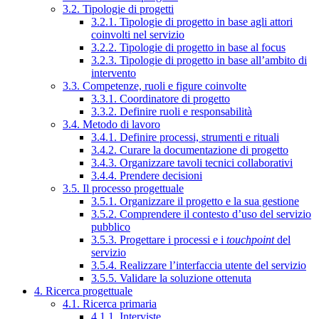
3.2. Tipologie di progetti
3.2.1. Tipologie di progetto in base agli attori
coinvolti nel servizio
3.2.2. Tipologie di progetto in base al focus
3.2.3. Tipologie di progetto in base all’ambito di
intervento
3.3. Competenze, ruoli e figure coinvolte
3.3.1. Coordinatore di progetto
3.3.2. Definire ruoli e responsabilità
3.4. Metodo di lavoro
3.4.1. Definire processi, strumenti e rituali
3.4.2. Curare la documentazione di progetto
3.4.3. Organizzare tavoli tecnici collaborativi
3.4.4. Prendere decisioni
3.5. Il processo progettuale
3.5.1. Organizzare il progetto e la sua gestione
3.5.2. Comprendere il contesto d’uso del servizio
pubblico
3.5.3. Progettare i processi e i
touchpoint
del
servizio
3.5.4. Realizzare l’interfaccia utente del servizio
3.5.5. Validare la soluzione ottenuta
4. Ricerca progettuale
4.1. Ricerca primaria
4.1.1. Interviste