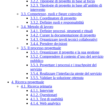
3.2.2. Tipologie di progetto in base al focus
3.2.3. Tipologie di progetto in base all’ambito di
intervento
3.3. Competenze, ruoli e figure coinvolte
3.3.1. Coordinatore di progetto
3.3.2. Definire ruoli e responsabilità
3.4. Metodo di lavoro
3.4.1. Definire processi, strumenti e rituali
3.4.2. Curare la documentazione di progetto
3.4.3. Organizzare tavoli tecnici collaborativi
3.4.4. Prendere decisioni
3.5. Il processo progettuale
3.5.1. Organizzare il progetto e la sua gestione
3.5.2. Comprendere il contesto d’uso del servizio
pubblico
3.5.3. Progettare i processi e i
touchpoint
del
servizio
3.5.4. Realizzare l’interfaccia utente del servizio
3.5.5. Validare la soluzione ottenuta
4. Ricerca progettuale
4.1. Ricerca primaria
4.1.1. Interviste
4.1.2. Questionari
4.1.3. Test di usabilità
4.1.4. Web analytics