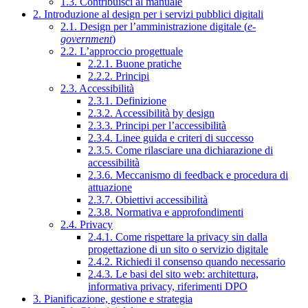
1.3. Contribuisci al manuale
2. Introduzione al design per i servizi pubblici digitali
2.1. Design per l’amministrazione digitale (
e-
government
)
2.2. L’approccio progettuale
2.2.1. Buone pratiche
2.2.2. Principi
2.3. Accessibilità
2.3.1. Definizione
2.3.2. Accessibilità by design
2.3.3. Principi per l’accessibilità
2.3.4. Linee guida e criteri di successo
2.3.5. Come rilasciare una dichiarazione di
accessibilità
2.3.6. Meccanismo di feedback e procedura di
attuazione
2.3.7. Obiettivi accessibilità
2.3.8. Normativa e approfondimenti
2.4. Privacy
2.4.1. Come rispettare la privacy sin dalla
progettazione di un sito o servizio digitale
2.4.2. Richiedi il consenso quando necessario
2.4.3. Le basi del sito web: architettura,
informativa privacy, riferimenti DPO
3. Pianificazione, gestione e strategia