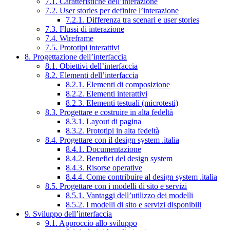
7.1. Caratteristiche dell’interazione
7.2. User stories per definire l’interazione
7.2.1. Differenza tra scenari e user stories
7.3. Flussi di interazione
7.4. Wireframe
7.5. Prototipi interattivi
8. Progettazione dell’interfaccia
8.1. Obiettivi dell’interfaccia
8.2. Elementi dell’interfaccia
8.2.1. Elementi di composizione
8.2.2. Elementi interattivi
8.2.3. Elementi testuali (microtesti)
8.3. Progettare e costruire in alta fedeltà
8.3.1. Layout di pagina
8.3.2. Prototipi in alta fedeltà
8.4. Progettare con il design system .italia
8.4.1. Documentazione
8.4.2. Benefici del design system
8.4.3. Risorse operative
8.4.4. Come contribuire al design system .italia
8.5. Progettare con i modelli di sito e servizi
8.5.1. Vantaggi dell’utilizzo dei modelli
8.5.2. I modelli di sito e servizi disponibili
9. Sviluppo dell’interfaccia
9.1. Approccio allo sviluppo