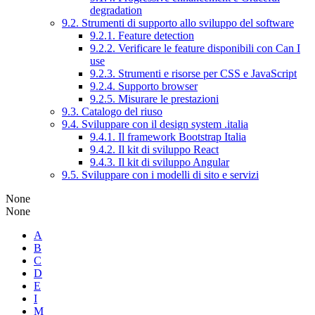
degradation
9.2. Strumenti di supporto allo sviluppo del software
9.2.1. Feature detection
9.2.2. Verificare le feature disponibili con Can I
use
9.2.3. Strumenti e risorse per CSS e JavaScript
9.2.4. Supporto browser
9.2.5. Misurare le prestazioni
9.3. Catalogo del riuso
9.4. Sviluppare con il design system .italia
9.4.1. Il framework Bootstrap Italia
9.4.2. Il kit di sviluppo React
9.4.3. Il kit di sviluppo Angular
9.5. Sviluppare con i modelli di sito e servizi
None
None
A
B
C
D
E
I
M