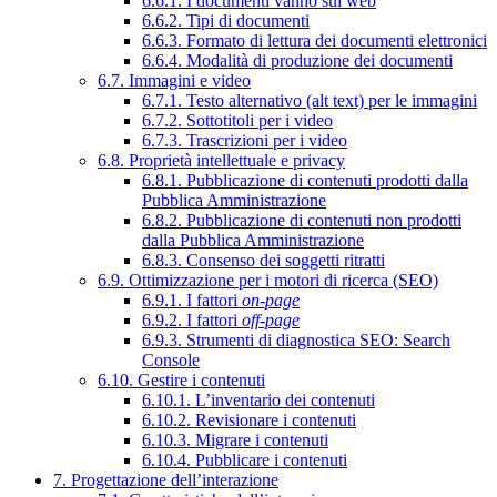
6.6.1. I documenti vanno sul web
6.6.2. Tipi di documenti
6.6.3. Formato di lettura dei documenti elettronici
6.6.4. Modalità di produzione dei documenti
6.7. Immagini e video
6.7.1. Testo alternativo (alt text) per le immagini
6.7.2. Sottotitoli per i video
6.7.3. Trascrizioni per i video
6.8. Proprietà intellettuale e privacy
6.8.1. Pubblicazione di contenuti prodotti dalla
Pubblica Amministrazione
6.8.2. Pubblicazione di contenuti non prodotti
dalla Pubblica Amministrazione
6.8.3. Consenso dei soggetti ritratti
6.9. Ottimizzazione per i motori di ricerca (SEO)
6.9.1. I fattori
on-page
6.9.2. I fattori
off-page
6.9.3. Strumenti di diagnostica SEO: Search
Console
6.10. Gestire i contenuti
6.10.1. L’inventario dei contenuti
6.10.2. Revisionare i contenuti
6.10.3. Migrare i contenuti
6.10.4. Pubblicare i contenuti
7. Progettazione dell’interazione