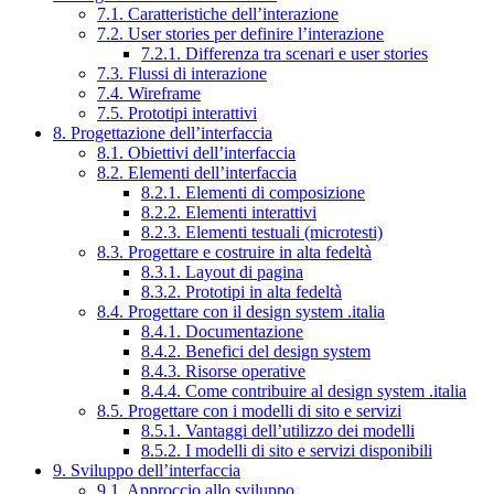
7.1. Caratteristiche dell’interazione
7.2. User stories per definire l’interazione
7.2.1. Differenza tra scenari e user stories
7.3. Flussi di interazione
7.4. Wireframe
7.5. Prototipi interattivi
8. Progettazione dell’interfaccia
8.1. Obiettivi dell’interfaccia
8.2. Elementi dell’interfaccia
8.2.1. Elementi di composizione
8.2.2. Elementi interattivi
8.2.3. Elementi testuali (microtesti)
8.3. Progettare e costruire in alta fedeltà
8.3.1. Layout di pagina
8.3.2. Prototipi in alta fedeltà
8.4. Progettare con il design system .italia
8.4.1. Documentazione
8.4.2. Benefici del design system
8.4.3. Risorse operative
8.4.4. Come contribuire al design system .italia
8.5. Progettare con i modelli di sito e servizi
8.5.1. Vantaggi dell’utilizzo dei modelli
8.5.2. I modelli di sito e servizi disponibili
9. Sviluppo dell’interfaccia
9.1. Approccio allo sviluppo