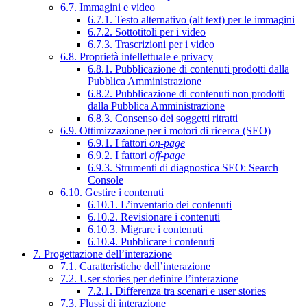
6.7. Immagini e video
6.7.1. Testo alternativo (alt text) per le immagini
6.7.2. Sottotitoli per i video
6.7.3. Trascrizioni per i video
6.8. Proprietà intellettuale e privacy
6.8.1. Pubblicazione di contenuti prodotti dalla
Pubblica Amministrazione
6.8.2. Pubblicazione di contenuti non prodotti
dalla Pubblica Amministrazione
6.8.3. Consenso dei soggetti ritratti
6.9. Ottimizzazione per i motori di ricerca (SEO)
6.9.1. I fattori
on-page
6.9.2. I fattori
off-page
6.9.3. Strumenti di diagnostica SEO: Search
Console
6.10. Gestire i contenuti
6.10.1. L’inventario dei contenuti
6.10.2. Revisionare i contenuti
6.10.3. Migrare i contenuti
6.10.4. Pubblicare i contenuti
7. Progettazione dell’interazione
7.1. Caratteristiche dell’interazione
7.2. User stories per definire l’interazione
7.2.1. Differenza tra scenari e user stories
7.3. Flussi di interazione