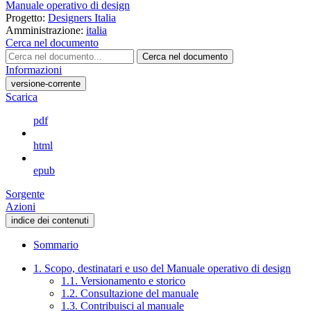
Manuale operativo di design
Progetto:
Designers Italia
Amministrazione:
italia
Cerca nel documento
Cerca nel documento
Informazioni
versione-corrente
Scarica
pdf
html
epub
Sorgente
Azioni
indice dei contenuti
Sommario
1. Scopo, destinatari e uso del Manuale operativo di design
1.1. Versionamento e storico
1.2. Consultazione del manuale
1.3. Contribuisci al manuale