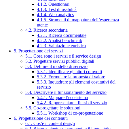
4.1.2. Questionari
4.1.3. Test di usabilità
4.1.4. Web analytics
4.1.5. Strumenti di mappatura dell’esperienza
utente
4.2. Ricerca secondaria
4.2.1. Ricerca documentale
4.2.2. Analisi benchmark
4.2.3. Valutazione euristica
5. Progettazione dei servizi
5.1. Cosa sono i servizi e il service design
5.2. Progettare servizi pubblici digitali
5.3. Definire il modello di servizio
5.3.1. Identificare gli attori coinvolti
5.3.2. Formulare la proposta di valore
5.3.3. Inquadrare gli elementi costitutivi del
servizio
5.4. Descrivere il funzionamento del servizio
5.4.1. Mappare l’ecosistema
5.4.2. Rappresentare i flussi di servizio
5.5. Co-progettare le soluzioni
5.5.1. Workshop di co-progettazione
6. Progettazione dei contenuti
6.1. Cos’è il content design
6.2. Ricerca utente sui contenuti e il linguaggio