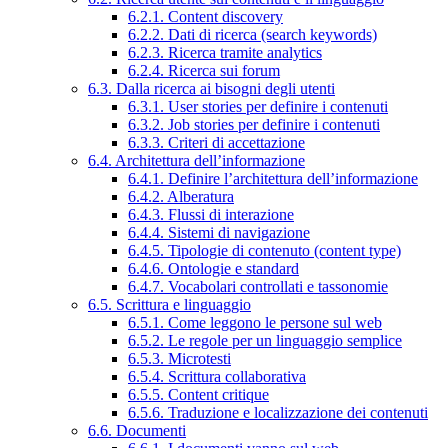
6.2.1. Content discovery
6.2.2. Dati di ricerca (search keywords)
6.2.3. Ricerca tramite analytics
6.2.4. Ricerca sui forum
6.3. Dalla ricerca ai bisogni degli utenti
6.3.1. User stories per definire i contenuti
6.3.2. Job stories per definire i contenuti
6.3.3. Criteri di accettazione
6.4. Architettura dell’informazione
6.4.1. Definire l’architettura dell’informazione
6.4.2. Alberatura
6.4.3. Flussi di interazione
6.4.4. Sistemi di navigazione
6.4.5. Tipologie di contenuto (content type)
6.4.6. Ontologie e standard
6.4.7. Vocabolari controllati e tassonomie
6.5. Scrittura e linguaggio
6.5.1. Come leggono le persone sul web
6.5.2. Le regole per un linguaggio semplice
6.5.3. Microtesti
6.5.4. Scrittura collaborativa
6.5.5. Content critique
6.5.6. Traduzione e localizzazione dei contenuti
6.6. Documenti