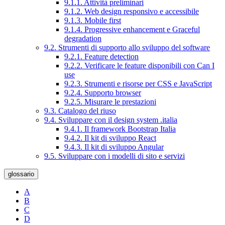
9.1.1. Attività preliminari
9.1.2. Web design responsivo e accessibile
9.1.3. Mobile first
9.1.4. Progressive enhancement e Graceful
degradation
9.2. Strumenti di supporto allo sviluppo del software
9.2.1. Feature detection
9.2.2. Verificare le feature disponibili con Can I
use
9.2.3. Strumenti e risorse per CSS e JavaScript
9.2.4. Supporto browser
9.2.5. Misurare le prestazioni
9.3. Catalogo del riuso
9.4. Sviluppare con il design system .italia
9.4.1. Il framework Bootstrap Italia
9.4.2. Il kit di sviluppo React
9.4.3. Il kit di sviluppo Angular
9.5. Sviluppare con i modelli di sito e servizi
glossario
A
B
C
D