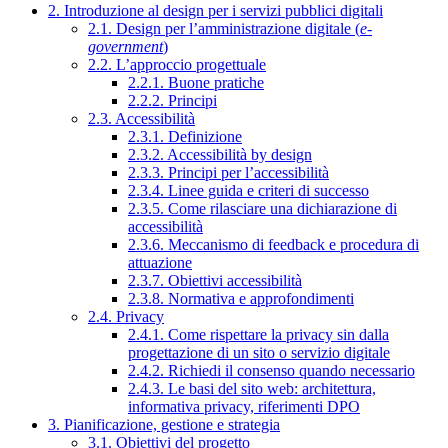
2. Introduzione al design per i servizi pubblici digitali
2.1. Design per l’amministrazione digitale (
e-
government
)
2.2. L’approccio progettuale
2.2.1. Buone pratiche
2.2.2. Principi
2.3. Accessibilità
2.3.1. Definizione
2.3.2. Accessibilità by design
2.3.3. Principi per l’accessibilità
2.3.4. Linee guida e criteri di successo
2.3.5. Come rilasciare una dichiarazione di
accessibilità
2.3.6. Meccanismo di feedback e procedura di
attuazione
2.3.7. Obiettivi accessibilità
2.3.8. Normativa e approfondimenti
2.4. Privacy
2.4.1. Come rispettare la privacy sin dalla
progettazione di un sito o servizio digitale
2.4.2. Richiedi il consenso quando necessario
2.4.3. Le basi del sito web: architettura,
informativa privacy, riferimenti DPO
3. Pianificazione, gestione e strategia
3.1. Obiettivi del progetto