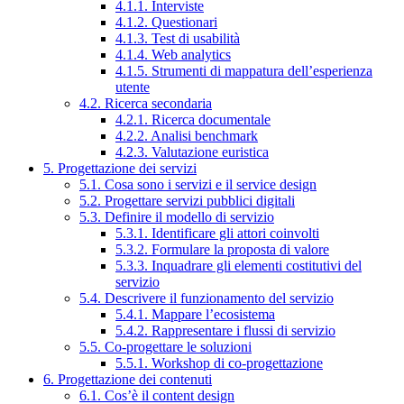
4.1.1. Interviste
4.1.2. Questionari
4.1.3. Test di usabilità
4.1.4. Web analytics
4.1.5. Strumenti di mappatura dell’esperienza
utente
4.2. Ricerca secondaria
4.2.1. Ricerca documentale
4.2.2. Analisi benchmark
4.2.3. Valutazione euristica
5. Progettazione dei servizi
5.1. Cosa sono i servizi e il service design
5.2. Progettare servizi pubblici digitali
5.3. Definire il modello di servizio
5.3.1. Identificare gli attori coinvolti
5.3.2. Formulare la proposta di valore
5.3.3. Inquadrare gli elementi costitutivi del
servizio
5.4. Descrivere il funzionamento del servizio
5.4.1. Mappare l’ecosistema
5.4.2. Rappresentare i flussi di servizio
5.5. Co-progettare le soluzioni
5.5.1. Workshop di co-progettazione
6. Progettazione dei contenuti
6.1. Cos’è il content design