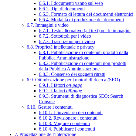
6.6.1. I documenti vanno sul web
6.6.2. Tipi di documenti
6.6.3. Formato di lettura dei documenti elettronici
6.6.4. Modalità di produzione dei documenti
6.7. Immagini e video
6.7.1. Testo alternativo (alt text) per le immagini
6.7.2. Sottotitoli per i video
6.7.3. Trascrizioni per i video
6.8. Proprietà intellettuale e privacy
6.8.1. Pubblicazione di contenuti prodotti dalla
Pubblica Amministrazione
6.8.2. Pubblicazione di contenuti non prodotti
dalla Pubblica Amministrazione
6.8.3. Consenso dei soggetti ritratti
6.9. Ottimizzazione per i motori di ricerca (SEO)
6.9.1. I fattori
on-page
6.9.2. I fattori
off-page
6.9.3. Strumenti di diagnostica SEO: Search
Console
6.10. Gestire i contenuti
6.10.1. L’inventario dei contenuti
6.10.2. Revisionare i contenuti
6.10.3. Migrare i contenuti
6.10.4. Pubblicare i contenuti
7. Progettazione dell’interazione