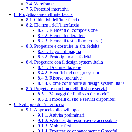
7.4. Wireframe
7.5. Prototipi interattivi
8. Progettazione dell’interfaccia
8.1. Obiettivi dell’interfaccia
8.2. Elementi dell’interfaccia
8.2.1. Elementi di composizione
8.2.2. Elementi interattivi
8.2.3. Elementi testuali (microtesti)
8.3. Progettare e costruire in alta fedeltà
8.3.1. Layout di pagina
8.3.2. Prototipi in alta fedeltà
8.4. Progettare con il design system .italia
8.4.1. Documentazione
8.4.2. Benefici del design system
8.4.3. Risorse operative
8.4.4. Come contribuire al design system .italia
8.5. Progettare con i modelli di sito e servizi
8.5.1. Vantaggi dell’utilizzo dei modelli
8.5.2. I modelli di sito e servizi disponibili
9. Sviluppo dell’interfaccia
9.1. Approccio allo sviluppo
9.1.1. Attività preliminari
9.1.2. Web design responsivo e accessibile
9.1.3. Mobile first
9.1.4. Progressive enhancement e Graceful