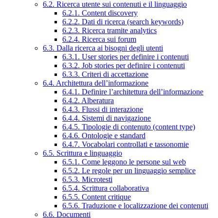
6.2. Ricerca utente sui contenuti e il linguaggio
6.2.1. Content discovery
6.2.2. Dati di ricerca (search keywords)
6.2.3. Ricerca tramite analytics
6.2.4. Ricerca sui forum
6.3. Dalla ricerca ai bisogni degli utenti
6.3.1. User stories per definire i contenuti
6.3.2. Job stories per definire i contenuti
6.3.3. Criteri di accettazione
6.4. Architettura dell’informazione
6.4.1. Definire l’architettura dell’informazione
6.4.2. Alberatura
6.4.3. Flussi di interazione
6.4.4. Sistemi di navigazione
6.4.5. Tipologie di contenuto (content type)
6.4.6. Ontologie e standard
6.4.7. Vocabolari controllati e tassonomie
6.5. Scrittura e linguaggio
6.5.1. Come leggono le persone sul web
6.5.2. Le regole per un linguaggio semplice
6.5.3. Microtesti
6.5.4. Scrittura collaborativa
6.5.5. Content critique
6.5.6. Traduzione e localizzazione dei contenuti
6.6. Documenti