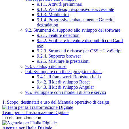
9.1.1. Attività preliminari
9.1.2. Web design responsivo e accessibile
9.1.3. Mobile first
9.1.4. Progressive enhancement e Graceful
degradation
9.2. Strumenti di supporto allo sviluppo del software
9.2.1. Feature detection
9.2.2. Verificare le feature disponibili con Can I
use
9.2.3. Strumenti e risorse per CSS e JavaScript
9.2.4. Supporto browser
9.2.5. Misurare le prestazioni
9.3. Catalogo del riuso
9.4. Sviluppare con il design system .italia
9.4.1. Il framework Bootstrap Italia
9.4.2. Il kit di sviluppo React
9.4.3. Il kit di sviluppo Angular
9.5. Sviluppare con i modelli di sito e servizi
1. Scopo, destinatari e uso del Manuale operativo di design
Team per la Trasformazione Digitale
in collaborazione con
Agenzia per l'Italia Digitale