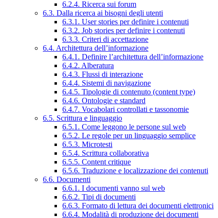
6.2.4. Ricerca sui forum
6.3. Dalla ricerca ai bisogni degli utenti
6.3.1. User stories per definire i contenuti
6.3.2. Job stories per definire i contenuti
6.3.3. Criteri di accettazione
6.4. Architettura dell’informazione
6.4.1. Definire l’architettura dell’informazione
6.4.2. Alberatura
6.4.3. Flussi di interazione
6.4.4. Sistemi di navigazione
6.4.5. Tipologie di contenuto (content type)
6.4.6. Ontologie e standard
6.4.7. Vocabolari controllati e tassonomie
6.5. Scrittura e linguaggio
6.5.1. Come leggono le persone sul web
6.5.2. Le regole per un linguaggio semplice
6.5.3. Microtesti
6.5.4. Scrittura collaborativa
6.5.5. Content critique
6.5.6. Traduzione e localizzazione dei contenuti
6.6. Documenti
6.6.1. I documenti vanno sul web
6.6.2. Tipi di documenti
6.6.3. Formato di lettura dei documenti elettronici
6.6.4. Modalità di produzione dei documenti