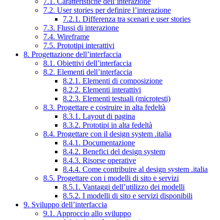
7.1. Caratteristiche dell’interazione
7.2. User stories per definire l’interazione
7.2.1. Differenza tra scenari e user stories
7.3. Flussi di interazione
7.4. Wireframe
7.5. Prototipi interattivi
8. Progettazione dell’interfaccia
8.1. Obiettivi dell’interfaccia
8.2. Elementi dell’interfaccia
8.2.1. Elementi di composizione
8.2.2. Elementi interattivi
8.2.3. Elementi testuali (microtesti)
8.3. Progettare e costruire in alta fedeltà
8.3.1. Layout di pagina
8.3.2. Prototipi in alta fedeltà
8.4. Progettare con il design system .italia
8.4.1. Documentazione
8.4.2. Benefici del design system
8.4.3. Risorse operative
8.4.4. Come contribuire al design system .italia
8.5. Progettare con i modelli di sito e servizi
8.5.1. Vantaggi dell’utilizzo dei modelli
8.5.2. I modelli di sito e servizi disponibili
9. Sviluppo dell’interfaccia
9.1. Approccio allo sviluppo