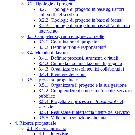
3.2. Tipologie di progetti
3.2.1. Tipologie di progetto in base agli attori
coinvolti nel servizio
3.2.2. Tipologie di progetto in base al focus
3.2.3. Tipologie di progetto in base all’ambito di
intervento
3.3. Competenze, ruoli e figure coinvolte
3.3.1. Coordinatore di progetto
3.3.2. Definire ruoli e responsabilità
3.4. Metodo di lavoro
3.4.1. Definire processi, strumenti e rituali
3.4.2. Curare la documentazione di progetto
3.4.3. Organizzare tavoli tecnici collaborativi
3.4.4. Prendere decisioni
3.5. Il processo progettuale
3.5.1. Organizzare il progetto e la sua gestione
3.5.2. Comprendere il contesto d’uso del servizio
pubblico
3.5.3. Progettare i processi e i
touchpoint
del
servizio
3.5.4. Realizzare l’interfaccia utente del servizio
3.5.5. Validare la soluzione ottenuta
4. Ricerca progettuale
4.1. Ricerca primaria
4.1.1. Interviste