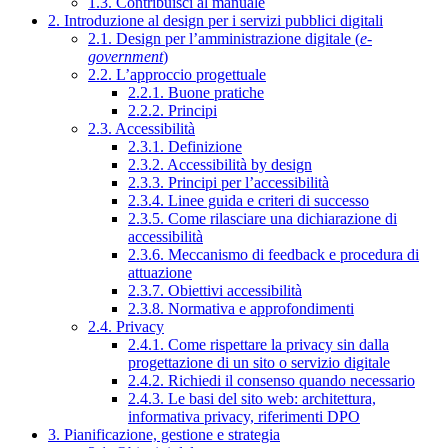
1.3. Contribuisci al manuale
2. Introduzione al design per i servizi pubblici digitali
2.1. Design per l’amministrazione digitale (
e-
government
)
2.2. L’approccio progettuale
2.2.1. Buone pratiche
2.2.2. Principi
2.3. Accessibilità
2.3.1. Definizione
2.3.2. Accessibilità by design
2.3.3. Principi per l’accessibilità
2.3.4. Linee guida e criteri di successo
2.3.5. Come rilasciare una dichiarazione di
accessibilità
2.3.6. Meccanismo di feedback e procedura di
attuazione
2.3.7. Obiettivi accessibilità
2.3.8. Normativa e approfondimenti
2.4. Privacy
2.4.1. Come rispettare la privacy sin dalla
progettazione di un sito o servizio digitale
2.4.2. Richiedi il consenso quando necessario
2.4.3. Le basi del sito web: architettura,
informativa privacy, riferimenti DPO
3. Pianificazione, gestione e strategia