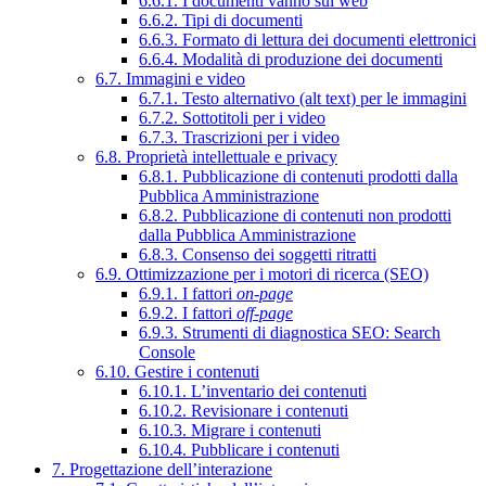
6.6.1. I documenti vanno sul web
6.6.2. Tipi di documenti
6.6.3. Formato di lettura dei documenti elettronici
6.6.4. Modalità di produzione dei documenti
6.7. Immagini e video
6.7.1. Testo alternativo (alt text) per le immagini
6.7.2. Sottotitoli per i video
6.7.3. Trascrizioni per i video
6.8. Proprietà intellettuale e privacy
6.8.1. Pubblicazione di contenuti prodotti dalla
Pubblica Amministrazione
6.8.2. Pubblicazione di contenuti non prodotti
dalla Pubblica Amministrazione
6.8.3. Consenso dei soggetti ritratti
6.9. Ottimizzazione per i motori di ricerca (SEO)
6.9.1. I fattori
on-page
6.9.2. I fattori
off-page
6.9.3. Strumenti di diagnostica SEO: Search
Console
6.10. Gestire i contenuti
6.10.1. L’inventario dei contenuti
6.10.2. Revisionare i contenuti
6.10.3. Migrare i contenuti
6.10.4. Pubblicare i contenuti
7. Progettazione dell’interazione