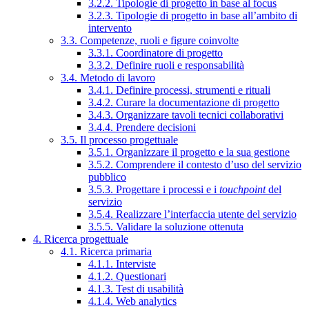
3.2.2. Tipologie di progetto in base al focus
3.2.3. Tipologie di progetto in base all’ambito di
intervento
3.3. Competenze, ruoli e figure coinvolte
3.3.1. Coordinatore di progetto
3.3.2. Definire ruoli e responsabilità
3.4. Metodo di lavoro
3.4.1. Definire processi, strumenti e rituali
3.4.2. Curare la documentazione di progetto
3.4.3. Organizzare tavoli tecnici collaborativi
3.4.4. Prendere decisioni
3.5. Il processo progettuale
3.5.1. Organizzare il progetto e la sua gestione
3.5.2. Comprendere il contesto d’uso del servizio
pubblico
3.5.3. Progettare i processi e i
touchpoint
del
servizio
3.5.4. Realizzare l’interfaccia utente del servizio
3.5.5. Validare la soluzione ottenuta
4. Ricerca progettuale
4.1. Ricerca primaria
4.1.1. Interviste
4.1.2. Questionari
4.1.3. Test di usabilità
4.1.4. Web analytics