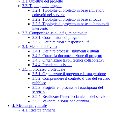
3.1. Obiettivi del progetto
3.2. Tipologie di progetti
3.2.1. Tipologie di progetto in base agli attori
coinvolti nel servizio
3.2.2. Tipologie di progetto in base al focus
3.2.3. Tipologie di progetto in base all’ambito di
intervento
3.3. Competenze, ruoli e figure coinvolte
3.3.1. Coordinatore di progetto
3.3.2. Definire ruoli e responsabilità
3.4. Metodo di lavoro
3.4.1. Definire processi, strumenti e rituali
3.4.2. Curare la documentazione di progetto
3.4.3. Organizzare tavoli tecnici collaborativi
3.4.4. Prendere decisioni
3.5. Il processo progettuale
3.5.1. Organizzare il progetto e la sua gestione
3.5.2. Comprendere il contesto d’uso del servizio
pubblico
3.5.3. Progettare i processi e i
touchpoint
del
servizio
3.5.4. Realizzare l’interfaccia utente del servizio
3.5.5. Validare la soluzione ottenuta
4. Ricerca progettuale
4.1. Ricerca primaria