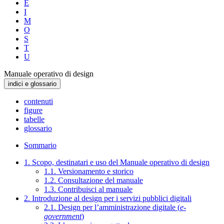
E
I
M
O
S
T
U
Manuale operativo di design
indici e glossario
contenuti
figure
tabelle
glossario
Sommario
1. Scopo, destinatari e uso del Manuale operativo di design
1.1. Versionamento e storico
1.2. Consultazione del manuale
1.3. Contribuisci al manuale
2. Introduzione al design per i servizi pubblici digitali
2.1. Design per l’amministrazione digitale (
e-
government
)