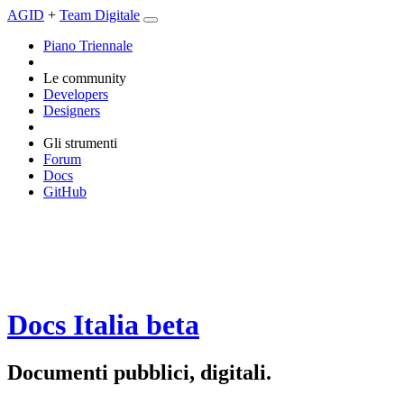
AGID
+
Team Digitale
Piano Triennale
Le community
Developers
Designers
Gli strumenti
Forum
Docs
GitHub
Docs Italia
beta
Documenti pubblici, digitali.