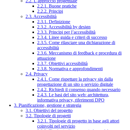
2.2. L’approccio progettuale
2.2.1. Buone pratiche
2.2.2. Principi
2.3. Accessibilità
2.3.1. Definizione
2.3.2. Accessibilità by design
2.3.3. Principi per l’accessibilità
2.3.4. Linee guida e criteri di successo
2.3.5. Come rilasciare una dichiarazione di
accessibilità
2.3.6. Meccanismo di feedback e procedura di
attuazione
2.3.7. Obiettivi accessibilità
2.3.8. Normativa e approfondimenti
2.4. Privacy
2.4.1. Come rispettare la privacy sin dalla
progettazione di un sito o servizio digitale
2.4.2. Richiedi il consenso quando necessario
2.4.3. Le basi del sito web: architettura,
informativa privacy, riferimenti DPO
3. Pianificazione, gestione e strategia
3.1. Obiettivi del progetto
3.2. Tipologie di progetti
3.2.1. Tipologie di progetto in base agli attori
coinvolti nel servizio