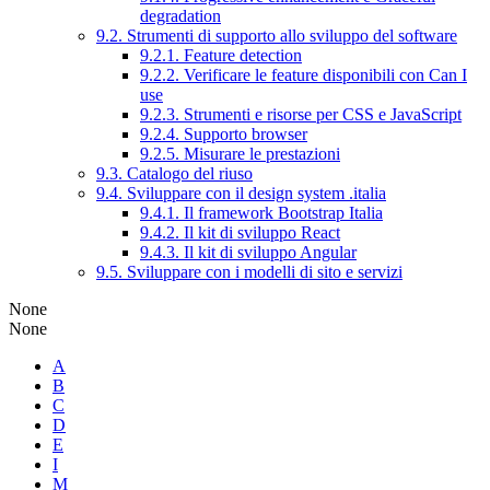
degradation
9.2. Strumenti di supporto allo sviluppo del software
9.2.1. Feature detection
9.2.2. Verificare le feature disponibili con Can I
use
9.2.3. Strumenti e risorse per CSS e JavaScript
9.2.4. Supporto browser
9.2.5. Misurare le prestazioni
9.3. Catalogo del riuso
9.4. Sviluppare con il design system .italia
9.4.1. Il framework Bootstrap Italia
9.4.2. Il kit di sviluppo React
9.4.3. Il kit di sviluppo Angular
9.5. Sviluppare con i modelli di sito e servizi
None
None
A
B
C
D
E
I
M