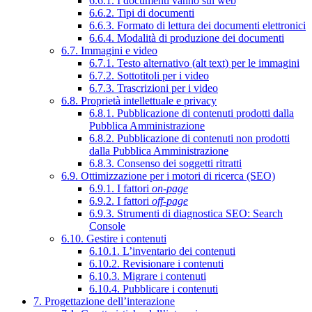
6.6.1. I documenti vanno sul web
6.6.2. Tipi di documenti
6.6.3. Formato di lettura dei documenti elettronici
6.6.4. Modalità di produzione dei documenti
6.7. Immagini e video
6.7.1. Testo alternativo (alt text) per le immagini
6.7.2. Sottotitoli per i video
6.7.3. Trascrizioni per i video
6.8. Proprietà intellettuale e privacy
6.8.1. Pubblicazione di contenuti prodotti dalla
Pubblica Amministrazione
6.8.2. Pubblicazione di contenuti non prodotti
dalla Pubblica Amministrazione
6.8.3. Consenso dei soggetti ritratti
6.9. Ottimizzazione per i motori di ricerca (SEO)
6.9.1. I fattori
on-page
6.9.2. I fattori
off-page
6.9.3. Strumenti di diagnostica SEO: Search
Console
6.10. Gestire i contenuti
6.10.1. L’inventario dei contenuti
6.10.2. Revisionare i contenuti
6.10.3. Migrare i contenuti
6.10.4. Pubblicare i contenuti
7. Progettazione dell’interazione