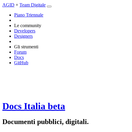
AGID
+
Team Digitale
Piano Triennale
Le community
Developers
Designers
Gli strumenti
Forum
Docs
GitHub
Docs Italia
beta
Documenti pubblici, digitali.