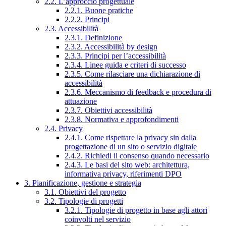
2.2. L’approccio progettuale
2.2.1. Buone pratiche
2.2.2. Principi
2.3. Accessibilità
2.3.1. Definizione
2.3.2. Accessibilità by design
2.3.3. Principi per l’accessibilità
2.3.4. Linee guida e criteri di successo
2.3.5. Come rilasciare una dichiarazione di
accessibilità
2.3.6. Meccanismo di feedback e procedura di
attuazione
2.3.7. Obiettivi accessibilità
2.3.8. Normativa e approfondimenti
2.4. Privacy
2.4.1. Come rispettare la privacy sin dalla
progettazione di un sito o servizio digitale
2.4.2. Richiedi il consenso quando necessario
2.4.3. Le basi del sito web: architettura,
informativa privacy, riferimenti DPO
3. Pianificazione, gestione e strategia
3.1. Obiettivi del progetto
3.2. Tipologie di progetti
3.2.1. Tipologie di progetto in base agli attori
coinvolti nel servizio