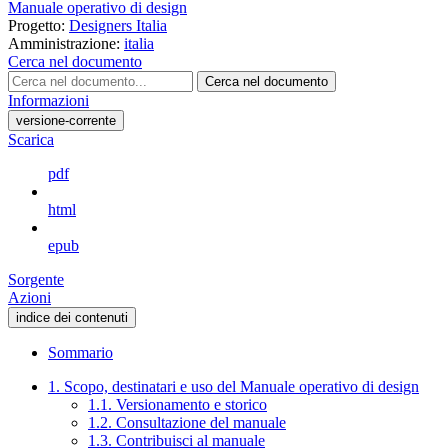
Manuale operativo di design
Progetto:
Designers Italia
Amministrazione:
italia
Cerca nel documento
Cerca nel documento
Informazioni
versione-corrente
Scarica
pdf
html
epub
Sorgente
Azioni
indice dei contenuti
Sommario
1. Scopo, destinatari e uso del Manuale operativo di design
1.1. Versionamento e storico
1.2. Consultazione del manuale
1.3. Contribuisci al manuale