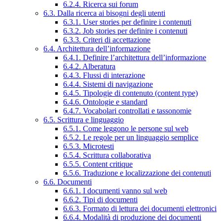
6.2.4. Ricerca sui forum
6.3. Dalla ricerca ai bisogni degli utenti
6.3.1. User stories per definire i contenuti
6.3.2. Job stories per definire i contenuti
6.3.3. Criteri di accettazione
6.4. Architettura dell’informazione
6.4.1. Definire l’architettura dell’informazione
6.4.2. Alberatura
6.4.3. Flussi di interazione
6.4.4. Sistemi di navigazione
6.4.5. Tipologie di contenuto (content type)
6.4.6. Ontologie e standard
6.4.7. Vocabolari controllati e tassonomie
6.5. Scrittura e linguaggio
6.5.1. Come leggono le persone sul web
6.5.2. Le regole per un linguaggio semplice
6.5.3. Microtesti
6.5.4. Scrittura collaborativa
6.5.5. Content critique
6.5.6. Traduzione e localizzazione dei contenuti
6.6. Documenti
6.6.1. I documenti vanno sul web
6.6.2. Tipi di documenti
6.6.3. Formato di lettura dei documenti elettronici
6.6.4. Modalità di produzione dei documenti