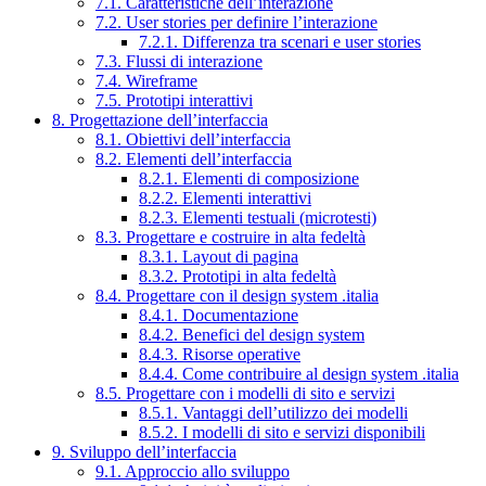
7.1. Caratteristiche dell’interazione
7.2. User stories per definire l’interazione
7.2.1. Differenza tra scenari e user stories
7.3. Flussi di interazione
7.4. Wireframe
7.5. Prototipi interattivi
8. Progettazione dell’interfaccia
8.1. Obiettivi dell’interfaccia
8.2. Elementi dell’interfaccia
8.2.1. Elementi di composizione
8.2.2. Elementi interattivi
8.2.3. Elementi testuali (microtesti)
8.3. Progettare e costruire in alta fedeltà
8.3.1. Layout di pagina
8.3.2. Prototipi in alta fedeltà
8.4. Progettare con il design system .italia
8.4.1. Documentazione
8.4.2. Benefici del design system
8.4.3. Risorse operative
8.4.4. Come contribuire al design system .italia
8.5. Progettare con i modelli di sito e servizi
8.5.1. Vantaggi dell’utilizzo dei modelli
8.5.2. I modelli di sito e servizi disponibili
9. Sviluppo dell’interfaccia
9.1. Approccio allo sviluppo