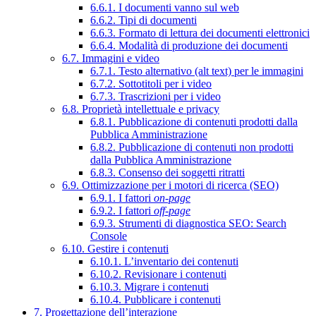
6.6.1. I documenti vanno sul web
6.6.2. Tipi di documenti
6.6.3. Formato di lettura dei documenti elettronici
6.6.4. Modalità di produzione dei documenti
6.7. Immagini e video
6.7.1. Testo alternativo (alt text) per le immagini
6.7.2. Sottotitoli per i video
6.7.3. Trascrizioni per i video
6.8. Proprietà intellettuale e privacy
6.8.1. Pubblicazione di contenuti prodotti dalla
Pubblica Amministrazione
6.8.2. Pubblicazione di contenuti non prodotti
dalla Pubblica Amministrazione
6.8.3. Consenso dei soggetti ritratti
6.9. Ottimizzazione per i motori di ricerca (SEO)
6.9.1. I fattori
on-page
6.9.2. I fattori
off-page
6.9.3. Strumenti di diagnostica SEO: Search
Console
6.10. Gestire i contenuti
6.10.1. L’inventario dei contenuti
6.10.2. Revisionare i contenuti
6.10.3. Migrare i contenuti
6.10.4. Pubblicare i contenuti
7. Progettazione dell’interazione