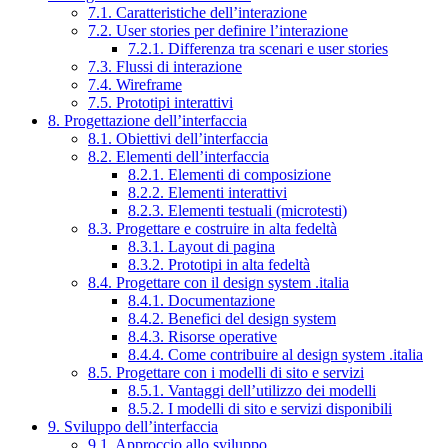
7.1. Caratteristiche dell’interazione
7.2. User stories per definire l’interazione
7.2.1. Differenza tra scenari e user stories
7.3. Flussi di interazione
7.4. Wireframe
7.5. Prototipi interattivi
8. Progettazione dell’interfaccia
8.1. Obiettivi dell’interfaccia
8.2. Elementi dell’interfaccia
8.2.1. Elementi di composizione
8.2.2. Elementi interattivi
8.2.3. Elementi testuali (microtesti)
8.3. Progettare e costruire in alta fedeltà
8.3.1. Layout di pagina
8.3.2. Prototipi in alta fedeltà
8.4. Progettare con il design system .italia
8.4.1. Documentazione
8.4.2. Benefici del design system
8.4.3. Risorse operative
8.4.4. Come contribuire al design system .italia
8.5. Progettare con i modelli di sito e servizi
8.5.1. Vantaggi dell’utilizzo dei modelli
8.5.2. I modelli di sito e servizi disponibili
9. Sviluppo dell’interfaccia
9.1. Approccio allo sviluppo