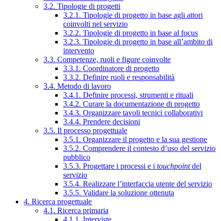
3.2. Tipologie di progetti
3.2.1. Tipologie di progetto in base agli attori
coinvolti nel servizio
3.2.2. Tipologie di progetto in base al focus
3.2.3. Tipologie di progetto in base all’ambito di
intervento
3.3. Competenze, ruoli e figure coinvolte
3.3.1. Coordinatore di progetto
3.3.2. Definire ruoli e responsabilità
3.4. Metodo di lavoro
3.4.1. Definire processi, strumenti e rituali
3.4.2. Curare la documentazione di progetto
3.4.3. Organizzare tavoli tecnici collaborativi
3.4.4. Prendere decisioni
3.5. Il processo progettuale
3.5.1. Organizzare il progetto e la sua gestione
3.5.2. Comprendere il contesto d’uso del servizio
pubblico
3.5.3. Progettare i processi e i
touchpoint
del
servizio
3.5.4. Realizzare l’interfaccia utente del servizio
3.5.5. Validare la soluzione ottenuta
4. Ricerca progettuale
4.1. Ricerca primaria
4.1.1. Interviste