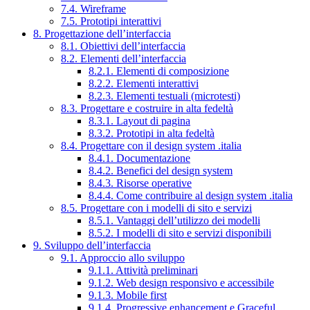
7.4. Wireframe
7.5. Prototipi interattivi
8. Progettazione dell’interfaccia
8.1. Obiettivi dell’interfaccia
8.2. Elementi dell’interfaccia
8.2.1. Elementi di composizione
8.2.2. Elementi interattivi
8.2.3. Elementi testuali (microtesti)
8.3. Progettare e costruire in alta fedeltà
8.3.1. Layout di pagina
8.3.2. Prototipi in alta fedeltà
8.4. Progettare con il design system .italia
8.4.1. Documentazione
8.4.2. Benefici del design system
8.4.3. Risorse operative
8.4.4. Come contribuire al design system .italia
8.5. Progettare con i modelli di sito e servizi
8.5.1. Vantaggi dell’utilizzo dei modelli
8.5.2. I modelli di sito e servizi disponibili
9. Sviluppo dell’interfaccia
9.1. Approccio allo sviluppo
9.1.1. Attività preliminari
9.1.2. Web design responsivo e accessibile
9.1.3. Mobile first
9.1.4. Progressive enhancement e Graceful