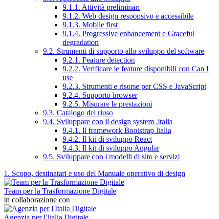
9.1.1. Attività preliminari
9.1.2. Web design responsivo e accessibile
9.1.3. Mobile first
9.1.4. Progressive enhancement e Graceful
degradation
9.2. Strumenti di supporto allo sviluppo del software
9.2.1. Feature detection
9.2.2. Verificare le feature disponibili con Can I
use
9.2.3. Strumenti e risorse per CSS e JavaScript
9.2.4. Supporto browser
9.2.5. Misurare le prestazioni
9.3. Catalogo del riuso
9.4. Sviluppare con il design system .italia
9.4.1. Il framework Bootstrap Italia
9.4.2. Il kit di sviluppo React
9.4.3. Il kit di sviluppo Angular
9.5. Sviluppare con i modelli di sito e servizi
1. Scopo, destinatari e uso del Manuale operativo di design
Team per la Trasformazione Digitale
in collaborazione con
Agenzia per l'Italia Digitale