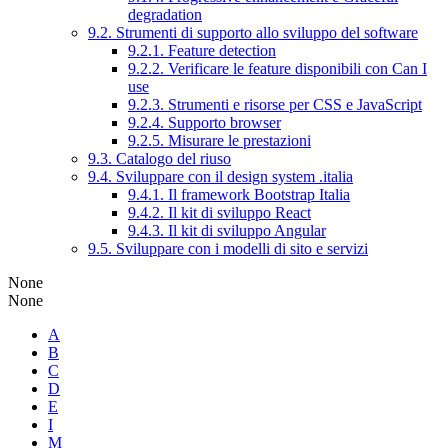
degradation
9.2. Strumenti di supporto allo sviluppo del software
9.2.1. Feature detection
9.2.2. Verificare le feature disponibili con Can I
use
9.2.3. Strumenti e risorse per CSS e JavaScript
9.2.4. Supporto browser
9.2.5. Misurare le prestazioni
9.3. Catalogo del riuso
9.4. Sviluppare con il design system .italia
9.4.1. Il framework Bootstrap Italia
9.4.2. Il kit di sviluppo React
9.4.3. Il kit di sviluppo Angular
9.5. Sviluppare con i modelli di sito e servizi
None
None
A
B
C
D
E
I
M