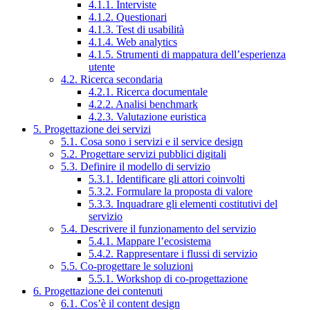
4.1.1. Interviste
4.1.2. Questionari
4.1.3. Test di usabilità
4.1.4. Web analytics
4.1.5. Strumenti di mappatura dell’esperienza
utente
4.2. Ricerca secondaria
4.2.1. Ricerca documentale
4.2.2. Analisi benchmark
4.2.3. Valutazione euristica
5. Progettazione dei servizi
5.1. Cosa sono i servizi e il service design
5.2. Progettare servizi pubblici digitali
5.3. Definire il modello di servizio
5.3.1. Identificare gli attori coinvolti
5.3.2. Formulare la proposta di valore
5.3.3. Inquadrare gli elementi costitutivi del
servizio
5.4. Descrivere il funzionamento del servizio
5.4.1. Mappare l’ecosistema
5.4.2. Rappresentare i flussi di servizio
5.5. Co-progettare le soluzioni
5.5.1. Workshop di co-progettazione
6. Progettazione dei contenuti
6.1. Cos’è il content design