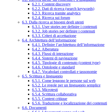
6.2.1. Content discovery
6.2.2. Dati di ricerca (search keywords)
6.2.3. Ricerca tramite analytics
6.2.4. Ricerca sui forum
6.3. Dalla ricerca ai bisogni degli utenti
6.3.1. User stories per definire i contenuti
6.3.2. Job stories per definire i contenuti
6.3.3. Criteri di accettazione
6.4. Architettura dell’informazione
6.4.1. Definire l’architettura dell’informazione
6.4.2. Alberatura
6.4.3. Flussi di interazione
6.4.4. Sistemi di navigazione
6.4.5. Tipologie di contenuto (content type)
6.4.6. Ontologie e standard
6.4.7. Vocabolari controllati e tassonomie
6.5. Scrittura e linguaggio
6.5.1. Come leggono le persone sul web
6.5.2. Le regole per un linguaggio semplice
6.5.3. Microtesti
6.5.4. Scrittura collaborativa
6.5.5. Content critique
6.5.6. Traduzione e localizzazione dei contenuti
6.6. Documenti