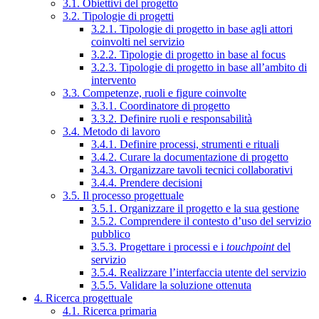
3.1. Obiettivi del progetto
3.2. Tipologie di progetti
3.2.1. Tipologie di progetto in base agli attori
coinvolti nel servizio
3.2.2. Tipologie di progetto in base al focus
3.2.3. Tipologie di progetto in base all’ambito di
intervento
3.3. Competenze, ruoli e figure coinvolte
3.3.1. Coordinatore di progetto
3.3.2. Definire ruoli e responsabilità
3.4. Metodo di lavoro
3.4.1. Definire processi, strumenti e rituali
3.4.2. Curare la documentazione di progetto
3.4.3. Organizzare tavoli tecnici collaborativi
3.4.4. Prendere decisioni
3.5. Il processo progettuale
3.5.1. Organizzare il progetto e la sua gestione
3.5.2. Comprendere il contesto d’uso del servizio
pubblico
3.5.3. Progettare i processi e i
touchpoint
del
servizio
3.5.4. Realizzare l’interfaccia utente del servizio
3.5.5. Validare la soluzione ottenuta
4. Ricerca progettuale
4.1. Ricerca primaria