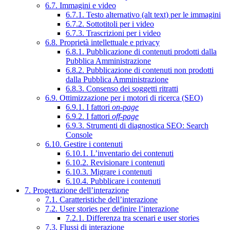
6.7. Immagini e video
6.7.1. Testo alternativo (alt text) per le immagini
6.7.2. Sottotitoli per i video
6.7.3. Trascrizioni per i video
6.8. Proprietà intellettuale e privacy
6.8.1. Pubblicazione di contenuti prodotti dalla
Pubblica Amministrazione
6.8.2. Pubblicazione di contenuti non prodotti
dalla Pubblica Amministrazione
6.8.3. Consenso dei soggetti ritratti
6.9. Ottimizzazione per i motori di ricerca (SEO)
6.9.1. I fattori
on-page
6.9.2. I fattori
off-page
6.9.3. Strumenti di diagnostica SEO: Search
Console
6.10. Gestire i contenuti
6.10.1. L’inventario dei contenuti
6.10.2. Revisionare i contenuti
6.10.3. Migrare i contenuti
6.10.4. Pubblicare i contenuti
7. Progettazione dell’interazione
7.1. Caratteristiche dell’interazione
7.2. User stories per definire l’interazione
7.2.1. Differenza tra scenari e user stories
7.3. Flussi di interazione