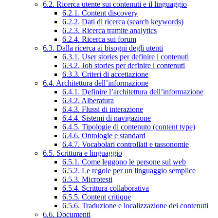
6.2. Ricerca utente sui contenuti e il linguaggio
6.2.1. Content discovery
6.2.2. Dati di ricerca (search keywords)
6.2.3. Ricerca tramite analytics
6.2.4. Ricerca sui forum
6.3. Dalla ricerca ai bisogni degli utenti
6.3.1. User stories per definire i contenuti
6.3.2. Job stories per definire i contenuti
6.3.3. Criteri di accettazione
6.4. Architettura dell’informazione
6.4.1. Definire l’architettura dell’informazione
6.4.2. Alberatura
6.4.3. Flussi di interazione
6.4.4. Sistemi di navigazione
6.4.5. Tipologie di contenuto (content type)
6.4.6. Ontologie e standard
6.4.7. Vocabolari controllati e tassonomie
6.5. Scrittura e linguaggio
6.5.1. Come leggono le persone sul web
6.5.2. Le regole per un linguaggio semplice
6.5.3. Microtesti
6.5.4. Scrittura collaborativa
6.5.5. Content critique
6.5.6. Traduzione e localizzazione dei contenuti
6.6. Documenti