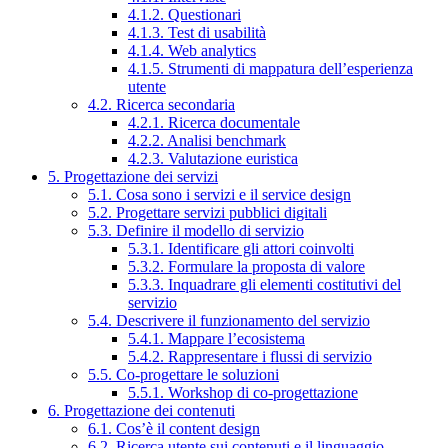
4.1.2. Questionari
4.1.3. Test di usabilità
4.1.4. Web analytics
4.1.5. Strumenti di mappatura dell’esperienza
utente
4.2. Ricerca secondaria
4.2.1. Ricerca documentale
4.2.2. Analisi benchmark
4.2.3. Valutazione euristica
5. Progettazione dei servizi
5.1. Cosa sono i servizi e il service design
5.2. Progettare servizi pubblici digitali
5.3. Definire il modello di servizio
5.3.1. Identificare gli attori coinvolti
5.3.2. Formulare la proposta di valore
5.3.3. Inquadrare gli elementi costitutivi del
servizio
5.4. Descrivere il funzionamento del servizio
5.4.1. Mappare l’ecosistema
5.4.2. Rappresentare i flussi di servizio
5.5. Co-progettare le soluzioni
5.5.1. Workshop di co-progettazione
6. Progettazione dei contenuti
6.1. Cos’è il content design
6.2. Ricerca utente sui contenuti e il linguaggio