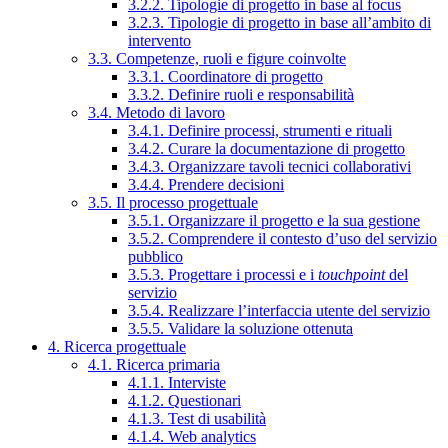
3.2.2. Tipologie di progetto in base al focus
3.2.3. Tipologie di progetto in base all’ambito di
intervento
3.3. Competenze, ruoli e figure coinvolte
3.3.1. Coordinatore di progetto
3.3.2. Definire ruoli e responsabilità
3.4. Metodo di lavoro
3.4.1. Definire processi, strumenti e rituali
3.4.2. Curare la documentazione di progetto
3.4.3. Organizzare tavoli tecnici collaborativi
3.4.4. Prendere decisioni
3.5. Il processo progettuale
3.5.1. Organizzare il progetto e la sua gestione
3.5.2. Comprendere il contesto d’uso del servizio
pubblico
3.5.3. Progettare i processi e i
touchpoint
del
servizio
3.5.4. Realizzare l’interfaccia utente del servizio
3.5.5. Validare la soluzione ottenuta
4. Ricerca progettuale
4.1. Ricerca primaria
4.1.1. Interviste
4.1.2. Questionari
4.1.3. Test di usabilità
4.1.4. Web analytics