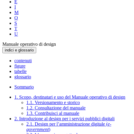
E
I
M
O
S
T
U
Manuale operativo di design
indici e glossario
contenuti
figure
tabelle
glossario
Sommario
1. Scopo, destinatari e uso del Manuale operativo di design
1.1. Versionamento e storico
1.2. Consultazione del manuale
1.3. Contribuisci al manuale
2. Introduzione al design per i servizi pubblici digitali
2.1. Design per l’amministrazione digitale (
e-
government
)