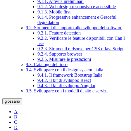
9.1.1. Attività preliminari
9.1.2. Web design responsivo e accessibile
9.1.3. Mobile first
9.1.4. Progressive enhancement e Graceful
degradation
9.2. Strumenti di supporto allo sviluppo del software
9.2.1. Feature detection
9.2.2. Verificare le feature disponibili con Can I
use
9.2.3. Strumenti e risorse per CSS e JavaScript
9.2.4. Supporto browser
9.2.5. Misurare le prestazioni
9.3. Catalogo del riuso
9.4. Sviluppare con il design system .italia
9.4.1. Il framework Bootstrap Italia
9.4.2. Il kit di sviluppo React
9.4.3. Il kit di sviluppo Angular
9.5. Sviluppare con i modelli di sito e servizi
glossario
A
B
C
D