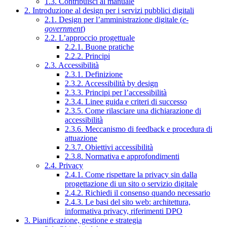
1.3. Contribuisci al manuale
2. Introduzione al design per i servizi pubblici digitali
2.1. Design per l’amministrazione digitale (
e-
government
)
2.2. L’approccio progettuale
2.2.1. Buone pratiche
2.2.2. Principi
2.3. Accessibilità
2.3.1. Definizione
2.3.2. Accessibilità by design
2.3.3. Principi per l’accessibilità
2.3.4. Linee guida e criteri di successo
2.3.5. Come rilasciare una dichiarazione di
accessibilità
2.3.6. Meccanismo di feedback e procedura di
attuazione
2.3.7. Obiettivi accessibilità
2.3.8. Normativa e approfondimenti
2.4. Privacy
2.4.1. Come rispettare la privacy sin dalla
progettazione di un sito o servizio digitale
2.4.2. Richiedi il consenso quando necessario
2.4.3. Le basi del sito web: architettura,
informativa privacy, riferimenti DPO
3. Pianificazione, gestione e strategia