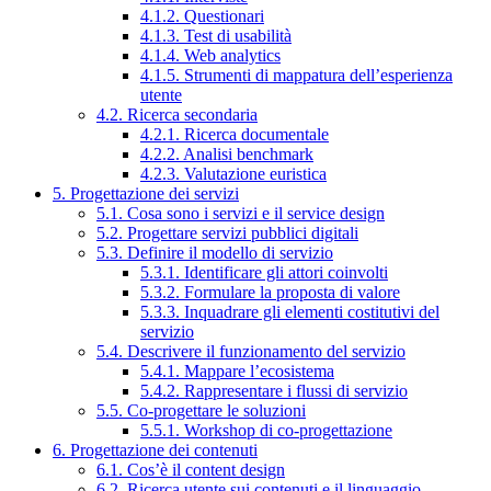
4.1.2. Questionari
4.1.3. Test di usabilità
4.1.4. Web analytics
4.1.5. Strumenti di mappatura dell’esperienza
utente
4.2. Ricerca secondaria
4.2.1. Ricerca documentale
4.2.2. Analisi benchmark
4.2.3. Valutazione euristica
5. Progettazione dei servizi
5.1. Cosa sono i servizi e il service design
5.2. Progettare servizi pubblici digitali
5.3. Definire il modello di servizio
5.3.1. Identificare gli attori coinvolti
5.3.2. Formulare la proposta di valore
5.3.3. Inquadrare gli elementi costitutivi del
servizio
5.4. Descrivere il funzionamento del servizio
5.4.1. Mappare l’ecosistema
5.4.2. Rappresentare i flussi di servizio
5.5. Co-progettare le soluzioni
5.5.1. Workshop di co-progettazione
6. Progettazione dei contenuti
6.1. Cos’è il content design
6.2. Ricerca utente sui contenuti e il linguaggio