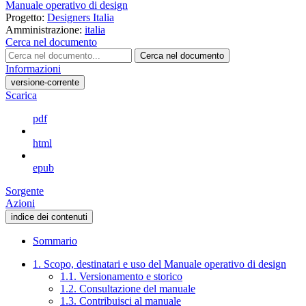
Manuale operativo di design
Progetto:
Designers Italia
Amministrazione:
italia
Cerca nel documento
Cerca nel documento
Informazioni
versione-corrente
Scarica
pdf
html
epub
Sorgente
Azioni
indice dei contenuti
Sommario
1. Scopo, destinatari e uso del Manuale operativo di design
1.1. Versionamento e storico
1.2. Consultazione del manuale
1.3. Contribuisci al manuale