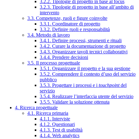
3.2.2. Tipologie di progetto in base al focus
3.2.3. Tipologie di progetto in base all’ambito di
intervento
3.3. Competenze, ruoli e figure coinvolte
3.3.1. Coordinatore di progetto
3.3.2. Definire ruoli e responsabilità
3.4. Metodo di lavoro
3.4.1. Definire processi, strumenti e rituali
3.4.2. Curare la documentazione di progetto
3.4.3. Organizzare tavoli tecnici collaborativi
3.4.4. Prendere decisioni
3.5. Il processo progettuale
3.5.1. Organizzare il progetto e la sua gestione
3.5.2. Comprendere il contesto d’uso del servizio
pubblico
3.5.3. Progettare i processi e i
touchpoint
del
servizio
3.5.4. Realizzare l’interfaccia utente del servizio
3.5.5. Validare la soluzione ottenuta
4. Ricerca progettuale
4.1. Ricerca primaria
4.1.1. Interviste
4.1.2. Questionari
4.1.3. Test di usabilità
4.1.4. Web analytics