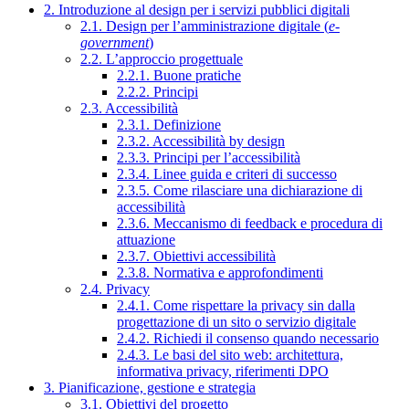
2. Introduzione al design per i servizi pubblici digitali
2.1. Design per l’amministrazione digitale (
e-
government
)
2.2. L’approccio progettuale
2.2.1. Buone pratiche
2.2.2. Principi
2.3. Accessibilità
2.3.1. Definizione
2.3.2. Accessibilità by design
2.3.3. Principi per l’accessibilità
2.3.4. Linee guida e criteri di successo
2.3.5. Come rilasciare una dichiarazione di
accessibilità
2.3.6. Meccanismo di feedback e procedura di
attuazione
2.3.7. Obiettivi accessibilità
2.3.8. Normativa e approfondimenti
2.4. Privacy
2.4.1. Come rispettare la privacy sin dalla
progettazione di un sito o servizio digitale
2.4.2. Richiedi il consenso quando necessario
2.4.3. Le basi del sito web: architettura,
informativa privacy, riferimenti DPO
3. Pianificazione, gestione e strategia
3.1. Obiettivi del progetto