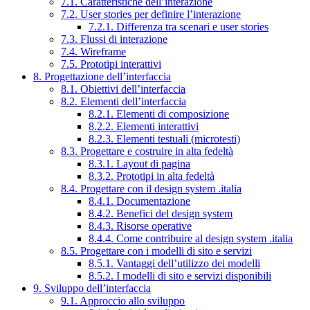
7.1. Caratteristiche dell’interazione
7.2. User stories per definire l’interazione
7.2.1. Differenza tra scenari e user stories
7.3. Flussi di interazione
7.4. Wireframe
7.5. Prototipi interattivi
8. Progettazione dell’interfaccia
8.1. Obiettivi dell’interfaccia
8.2. Elementi dell’interfaccia
8.2.1. Elementi di composizione
8.2.2. Elementi interattivi
8.2.3. Elementi testuali (microtesti)
8.3. Progettare e costruire in alta fedeltà
8.3.1. Layout di pagina
8.3.2. Prototipi in alta fedeltà
8.4. Progettare con il design system .italia
8.4.1. Documentazione
8.4.2. Benefici del design system
8.4.3. Risorse operative
8.4.4. Come contribuire al design system .italia
8.5. Progettare con i modelli di sito e servizi
8.5.1. Vantaggi dell’utilizzo dei modelli
8.5.2. I modelli di sito e servizi disponibili
9. Sviluppo dell’interfaccia
9.1. Approccio allo sviluppo