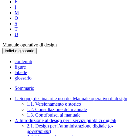
E
I
M
O
S
T
U
Manuale operativo di design
indici e glossario
contenuti
figure
tabelle
glossario
Sommario
1. Scopo, destinatari e uso del Manuale operativo di design
1.1. Versionamento e storico
1.2. Consultazione del manuale
1.3. Contribuisci al manuale
2. Introduzione al design per i servizi pubblici digitali
2.1. Design per l’amministrazione digitale (
e-
government
)