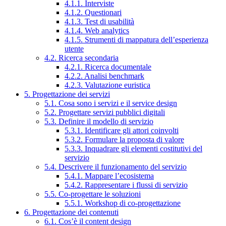
4.1.1. Interviste
4.1.2. Questionari
4.1.3. Test di usabilità
4.1.4. Web analytics
4.1.5. Strumenti di mappatura dell’esperienza
utente
4.2. Ricerca secondaria
4.2.1. Ricerca documentale
4.2.2. Analisi benchmark
4.2.3. Valutazione euristica
5. Progettazione dei servizi
5.1. Cosa sono i servizi e il service design
5.2. Progettare servizi pubblici digitali
5.3. Definire il modello di servizio
5.3.1. Identificare gli attori coinvolti
5.3.2. Formulare la proposta di valore
5.3.3. Inquadrare gli elementi costitutivi del
servizio
5.4. Descrivere il funzionamento del servizio
5.4.1. Mappare l’ecosistema
5.4.2. Rappresentare i flussi di servizio
5.5. Co-progettare le soluzioni
5.5.1. Workshop di co-progettazione
6. Progettazione dei contenuti
6.1. Cos’è il content design