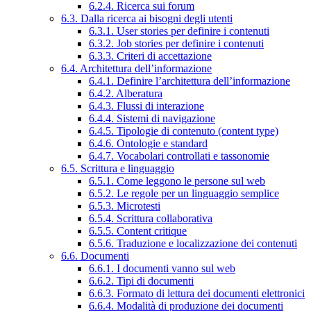
6.2.4. Ricerca sui forum
6.3. Dalla ricerca ai bisogni degli utenti
6.3.1. User stories per definire i contenuti
6.3.2. Job stories per definire i contenuti
6.3.3. Criteri di accettazione
6.4. Architettura dell’informazione
6.4.1. Definire l’architettura dell’informazione
6.4.2. Alberatura
6.4.3. Flussi di interazione
6.4.4. Sistemi di navigazione
6.4.5. Tipologie di contenuto (content type)
6.4.6. Ontologie e standard
6.4.7. Vocabolari controllati e tassonomie
6.5. Scrittura e linguaggio
6.5.1. Come leggono le persone sul web
6.5.2. Le regole per un linguaggio semplice
6.5.3. Microtesti
6.5.4. Scrittura collaborativa
6.5.5. Content critique
6.5.6. Traduzione e localizzazione dei contenuti
6.6. Documenti
6.6.1. I documenti vanno sul web
6.6.2. Tipi di documenti
6.6.3. Formato di lettura dei documenti elettronici
6.6.4. Modalità di produzione dei documenti