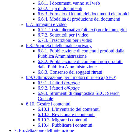
6.6.1. I documenti vanno sul web
6.6.2. Tipi di documenti
6.6.3. Formato di lettura dei documenti elettronici
6.6.4. Modalità di produzione dei documenti
6.7. Immagini e video
6.7.1. Testo alternativo (alt text) per le immagini
6.7.2. Sottotitoli per i video
6.7.3. Trascrizioni per i video
6.8. Proprietà intellettuale e privacy
6.8.1. Pubblicazione di contenuti prodotti dalla
Pubblica Amministrazione
6.8.2. Pubblicazione di contenuti non prodotti
dalla Pubblica Amministrazione
6.8.3. Consenso dei soggetti ritratti
6.9. Ottimizzazione per i motori di ricerca (SEO)
6.9.1. I fattori
on-page
6.9.2. I fattori
off-page
6.9.3. Strumenti di diagnostica SEO: Search
Console
6.10. Gestire i contenuti
6.10.1. L’inventario dei contenuti
6.10.2. Revisionare i contenuti
6.10.3. Migrare i contenuti
6.10.4. Pubblicare i contenuti
7. Progettazione dell’interazione