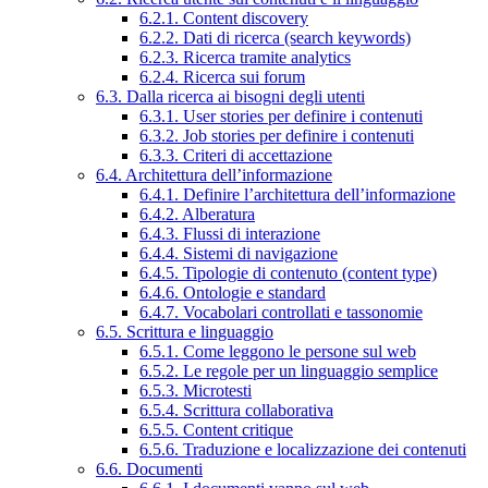
6.2.1. Content discovery
6.2.2. Dati di ricerca (search keywords)
6.2.3. Ricerca tramite analytics
6.2.4. Ricerca sui forum
6.3. Dalla ricerca ai bisogni degli utenti
6.3.1. User stories per definire i contenuti
6.3.2. Job stories per definire i contenuti
6.3.3. Criteri di accettazione
6.4. Architettura dell’informazione
6.4.1. Definire l’architettura dell’informazione
6.4.2. Alberatura
6.4.3. Flussi di interazione
6.4.4. Sistemi di navigazione
6.4.5. Tipologie di contenuto (content type)
6.4.6. Ontologie e standard
6.4.7. Vocabolari controllati e tassonomie
6.5. Scrittura e linguaggio
6.5.1. Come leggono le persone sul web
6.5.2. Le regole per un linguaggio semplice
6.5.3. Microtesti
6.5.4. Scrittura collaborativa
6.5.5. Content critique
6.5.6. Traduzione e localizzazione dei contenuti
6.6. Documenti