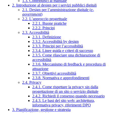
1.3. Contribuisci al manuale
2. Introduzione al design per i servizi pubblici digitali
2.1. Design per l’amministrazione digitale (
e-
government
)
2.2. L’approccio progettuale
2.2.1. Buone pratiche
2.2.2. Principi
2.3. Accessibilità
2.3.1. Definizione
2.3.2. Accessibilità by design
2.3.3. Principi per l’accessibilità
2.3.4. Linee guida e criteri di successo
2.3.5. Come rilasciare una dichiarazione di
accessibilità
2.3.6. Meccanismo di feedback e procedura di
attuazione
2.3.7. Obiettivi accessibilità
2.3.8. Normativa e approfondimenti
2.4. Privacy
2.4.1. Come rispettare la privacy sin dalla
progettazione di un sito o servizio digitale
2.4.2. Richiedi il consenso quando necessario
2.4.3. Le basi del sito web: architettura,
informativa privacy, riferimenti DPO
3. Pianificazione, gestione e strategia