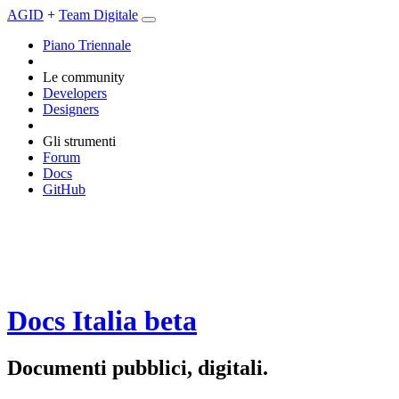
AGID
+
Team Digitale
Piano Triennale
Le community
Developers
Designers
Gli strumenti
Forum
Docs
GitHub
Docs Italia
beta
Documenti pubblici, digitali.