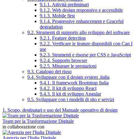
9.1.1. Attività preliminari
9.1.2. Web design responsivo e accessibile
9.1.3. Mobile first
9.1.4. Progressive enhancement e Graceful
degradation
9.2. Strumenti di supporto allo sviluppo del software
9.2.1. Feature detection
9.2.2. Verificare le feature disponibili con Can I
use
9.2.3. Strumenti e risorse per CSS e JavaScript
9.2.4. Supporto browser
9.2.5. Misurare le prestazioni
9.3. Catalogo del riuso
9.4. Sviluppare con il design system .italia
9.4.1. Il framework Bootstrap Italia
9.4.2. Il kit di sviluppo React
9.4.3. Il kit di sviluppo Angular
9.5. Sviluppare con i modelli di sito e servizi
1. Scopo, destinatari e uso del Manuale operativo di design
Team per la Trasformazione Digitale
in collaborazione con
Agenzia per l'Italia Digitale