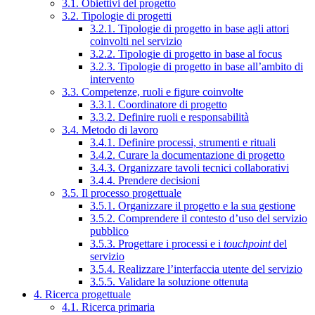
3.1. Obiettivi del progetto
3.2. Tipologie di progetti
3.2.1. Tipologie di progetto in base agli attori
coinvolti nel servizio
3.2.2. Tipologie di progetto in base al focus
3.2.3. Tipologie di progetto in base all’ambito di
intervento
3.3. Competenze, ruoli e figure coinvolte
3.3.1. Coordinatore di progetto
3.3.2. Definire ruoli e responsabilità
3.4. Metodo di lavoro
3.4.1. Definire processi, strumenti e rituali
3.4.2. Curare la documentazione di progetto
3.4.3. Organizzare tavoli tecnici collaborativi
3.4.4. Prendere decisioni
3.5. Il processo progettuale
3.5.1. Organizzare il progetto e la sua gestione
3.5.2. Comprendere il contesto d’uso del servizio
pubblico
3.5.3. Progettare i processi e i
touchpoint
del
servizio
3.5.4. Realizzare l’interfaccia utente del servizio
3.5.5. Validare la soluzione ottenuta
4. Ricerca progettuale
4.1. Ricerca primaria