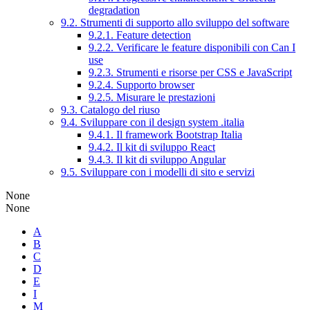
degradation
9.2. Strumenti di supporto allo sviluppo del software
9.2.1. Feature detection
9.2.2. Verificare le feature disponibili con Can I
use
9.2.3. Strumenti e risorse per CSS e JavaScript
9.2.4. Supporto browser
9.2.5. Misurare le prestazioni
9.3. Catalogo del riuso
9.4. Sviluppare con il design system .italia
9.4.1. Il framework Bootstrap Italia
9.4.2. Il kit di sviluppo React
9.4.3. Il kit di sviluppo Angular
9.5. Sviluppare con i modelli di sito e servizi
None
None
A
B
C
D
E
I
M