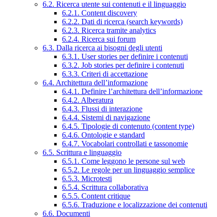
6.2. Ricerca utente sui contenuti e il linguaggio
6.2.1. Content discovery
6.2.2. Dati di ricerca (search keywords)
6.2.3. Ricerca tramite analytics
6.2.4. Ricerca sui forum
6.3. Dalla ricerca ai bisogni degli utenti
6.3.1. User stories per definire i contenuti
6.3.2. Job stories per definire i contenuti
6.3.3. Criteri di accettazione
6.4. Architettura dell’informazione
6.4.1. Definire l’architettura dell’informazione
6.4.2. Alberatura
6.4.3. Flussi di interazione
6.4.4. Sistemi di navigazione
6.4.5. Tipologie di contenuto (content type)
6.4.6. Ontologie e standard
6.4.7. Vocabolari controllati e tassonomie
6.5. Scrittura e linguaggio
6.5.1. Come leggono le persone sul web
6.5.2. Le regole per un linguaggio semplice
6.5.3. Microtesti
6.5.4. Scrittura collaborativa
6.5.5. Content critique
6.5.6. Traduzione e localizzazione dei contenuti
6.6. Documenti