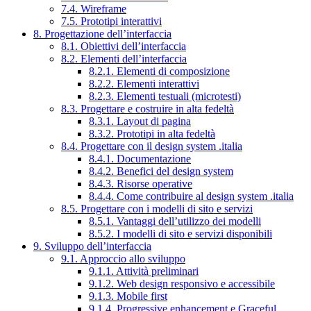
7.4. Wireframe
7.5. Prototipi interattivi
8. Progettazione dell’interfaccia
8.1. Obiettivi dell’interfaccia
8.2. Elementi dell’interfaccia
8.2.1. Elementi di composizione
8.2.2. Elementi interattivi
8.2.3. Elementi testuali (microtesti)
8.3. Progettare e costruire in alta fedeltà
8.3.1. Layout di pagina
8.3.2. Prototipi in alta fedeltà
8.4. Progettare con il design system .italia
8.4.1. Documentazione
8.4.2. Benefici del design system
8.4.3. Risorse operative
8.4.4. Come contribuire al design system .italia
8.5. Progettare con i modelli di sito e servizi
8.5.1. Vantaggi dell’utilizzo dei modelli
8.5.2. I modelli di sito e servizi disponibili
9. Sviluppo dell’interfaccia
9.1. Approccio allo sviluppo
9.1.1. Attività preliminari
9.1.2. Web design responsivo e accessibile
9.1.3. Mobile first
9.1.4. Progressive enhancement e Graceful