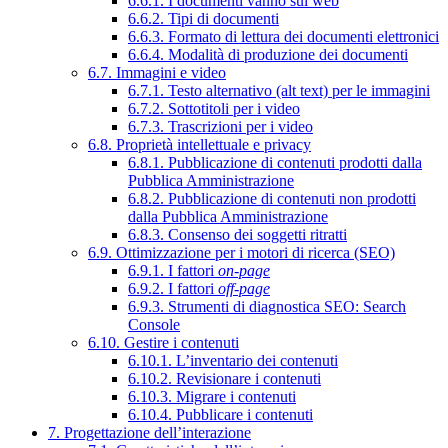
6.6.1. I documenti vanno sul web
6.6.2. Tipi di documenti
6.6.3. Formato di lettura dei documenti elettronici
6.6.4. Modalità di produzione dei documenti
6.7. Immagini e video
6.7.1. Testo alternativo (alt text) per le immagini
6.7.2. Sottotitoli per i video
6.7.3. Trascrizioni per i video
6.8. Proprietà intellettuale e privacy
6.8.1. Pubblicazione di contenuti prodotti dalla
Pubblica Amministrazione
6.8.2. Pubblicazione di contenuti non prodotti
dalla Pubblica Amministrazione
6.8.3. Consenso dei soggetti ritratti
6.9. Ottimizzazione per i motori di ricerca (SEO)
6.9.1. I fattori
on-page
6.9.2. I fattori
off-page
6.9.3. Strumenti di diagnostica SEO: Search
Console
6.10. Gestire i contenuti
6.10.1. L’inventario dei contenuti
6.10.2. Revisionare i contenuti
6.10.3. Migrare i contenuti
6.10.4. Pubblicare i contenuti
7. Progettazione dell’interazione