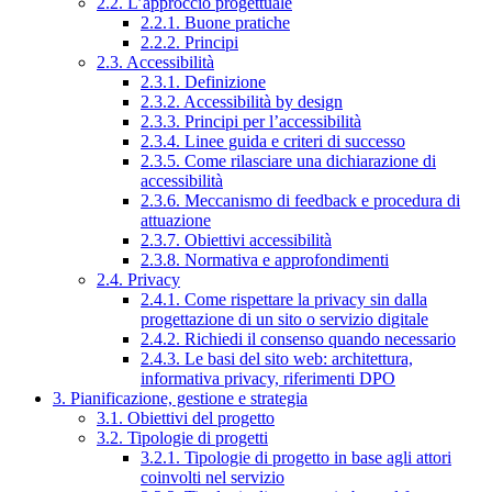
2.2. L’approccio progettuale
2.2.1. Buone pratiche
2.2.2. Principi
2.3. Accessibilità
2.3.1. Definizione
2.3.2. Accessibilità by design
2.3.3. Principi per l’accessibilità
2.3.4. Linee guida e criteri di successo
2.3.5. Come rilasciare una dichiarazione di
accessibilità
2.3.6. Meccanismo di feedback e procedura di
attuazione
2.3.7. Obiettivi accessibilità
2.3.8. Normativa e approfondimenti
2.4. Privacy
2.4.1. Come rispettare la privacy sin dalla
progettazione di un sito o servizio digitale
2.4.2. Richiedi il consenso quando necessario
2.4.3. Le basi del sito web: architettura,
informativa privacy, riferimenti DPO
3. Pianificazione, gestione e strategia
3.1. Obiettivi del progetto
3.2. Tipologie di progetti
3.2.1. Tipologie di progetto in base agli attori
coinvolti nel servizio