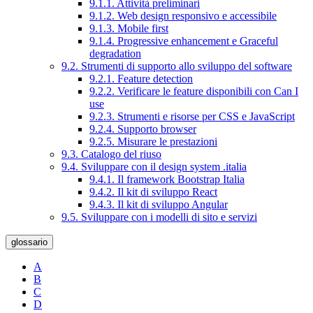
9.1.1. Attività preliminari
9.1.2. Web design responsivo e accessibile
9.1.3. Mobile first
9.1.4. Progressive enhancement e Graceful
degradation
9.2. Strumenti di supporto allo sviluppo del software
9.2.1. Feature detection
9.2.2. Verificare le feature disponibili con Can I
use
9.2.3. Strumenti e risorse per CSS e JavaScript
9.2.4. Supporto browser
9.2.5. Misurare le prestazioni
9.3. Catalogo del riuso
9.4. Sviluppare con il design system .italia
9.4.1. Il framework Bootstrap Italia
9.4.2. Il kit di sviluppo React
9.4.3. Il kit di sviluppo Angular
9.5. Sviluppare con i modelli di sito e servizi
glossario
A
B
C
D