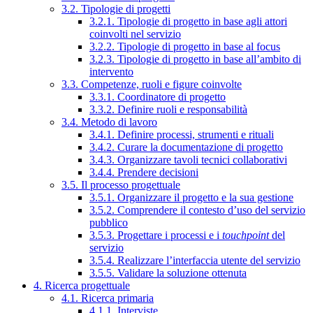
3.2. Tipologie di progetti
3.2.1. Tipologie di progetto in base agli attori
coinvolti nel servizio
3.2.2. Tipologie di progetto in base al focus
3.2.3. Tipologie di progetto in base all’ambito di
intervento
3.3. Competenze, ruoli e figure coinvolte
3.3.1. Coordinatore di progetto
3.3.2. Definire ruoli e responsabilità
3.4. Metodo di lavoro
3.4.1. Definire processi, strumenti e rituali
3.4.2. Curare la documentazione di progetto
3.4.3. Organizzare tavoli tecnici collaborativi
3.4.4. Prendere decisioni
3.5. Il processo progettuale
3.5.1. Organizzare il progetto e la sua gestione
3.5.2. Comprendere il contesto d’uso del servizio
pubblico
3.5.3. Progettare i processi e i
touchpoint
del
servizio
3.5.4. Realizzare l’interfaccia utente del servizio
3.5.5. Validare la soluzione ottenuta
4. Ricerca progettuale
4.1. Ricerca primaria
4.1.1. Interviste