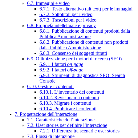
6.7. Immagini e video
6.7.1. Testo alternativo (alt text) per le immagini
6.7.2. Sottotitoli per i video
6.7.3. Trascrizioni per i video
6.8. Proprietà intellettuale e privacy
6.8.1. Pubblicazione di contenuti prodotti dalla
Pubblica Amministrazione
6.8.2. Pubblicazione di contenuti non prodotti
dalla Pubblica Amministrazione
6.8.3. Consenso dei soggetti ritratti
6.9. Ottimizzazione per i motori di ricerca (SEO)
6.9.1. I fattori
on-page
6.9.2. I fattori
off-page
6.9.3. Strumenti di diagnostica SEO: Search
Console
6.10. Gestire i contenuti
6.10.1. L’inventario dei contenuti
6.10.2. Revisionare i contenuti
6.10.3. Migrare i contenuti
6.10.4. Pubblicare i contenuti
7. Progettazione dell’interazione
7.1. Caratteristiche dell’interazione
7.2. User stories per definire l’interazione
7.2.1. Differenza tra scenari e user stories
7.3. Flussi di interazione