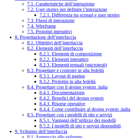
7.1. Caratteristiche dell’interazione
7.2. User stories per definire l’interazione
7.2.1. Differenza tra scenari e user stories
7.3. Flussi di interazione
7.4. Wireframe
7.5. Prototipi interattivi
8. Progettazione dell’interfaccia
8.1. Obiettivi dell’interfaccia
8.2. Elementi dell’interfaccia
8.2.1. Elementi di composizione
8.2.2. Elementi interattivi
8.2.3. Elementi testuali (microtesti)
8.3. Progettare e costruire in alta fedeltà
8.3.1. Layout di pagina
8.3.2. Prototipi in alta fedeltà
8.4. Progettare con il design system .italia
8.4.1. Documentazione
8.4.2. Benefici del design system
8.4.3. Risorse operative
8.4.4. Come contribuire al design system .italia
8.5. Progettare con i modelli di sito e servizi
8.5.1. Vantaggi dell’utilizzo dei modelli
8.5.2. I modelli di sito e servizi disponibili
9. Sviluppo dell’interfaccia
9.1. Approccio allo sviluppo