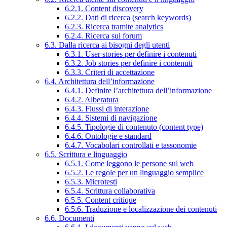
6.2.1. Content discovery
6.2.2. Dati di ricerca (search keywords)
6.2.3. Ricerca tramite analytics
6.2.4. Ricerca sui forum
6.3. Dalla ricerca ai bisogni degli utenti
6.3.1. User stories per definire i contenuti
6.3.2. Job stories per definire i contenuti
6.3.3. Criteri di accettazione
6.4. Architettura dell’informazione
6.4.1. Definire l’architettura dell’informazione
6.4.2. Alberatura
6.4.3. Flussi di interazione
6.4.4. Sistemi di navigazione
6.4.5. Tipologie di contenuto (content type)
6.4.6. Ontologie e standard
6.4.7. Vocabolari controllati e tassonomie
6.5. Scrittura e linguaggio
6.5.1. Come leggono le persone sul web
6.5.2. Le regole per un linguaggio semplice
6.5.3. Microtesti
6.5.4. Scrittura collaborativa
6.5.5. Content critique
6.5.6. Traduzione e localizzazione dei contenuti
6.6. Documenti