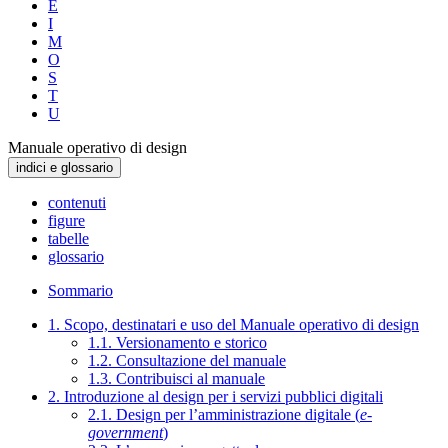
E
I
M
O
S
T
U
Manuale operativo di design
indici e glossario
contenuti
figure
tabelle
glossario
Sommario
1. Scopo, destinatari e uso del Manuale operativo di design
1.1. Versionamento e storico
1.2. Consultazione del manuale
1.3. Contribuisci al manuale
2. Introduzione al design per i servizi pubblici digitali
2.1. Design per l’amministrazione digitale (
e-
government
)