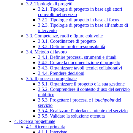
3.2. Tipologie di progetti
3.2.1. Tipologie di progetto in base agli attori
coinvolti nel servizio
3.2.2. Tipologie di progetto in base al focus
3.2.3. Tipologie di progetto in base all’ambito di
intervento
3.3. Competenze, ruoli e figure coinvolte
3.3.1. Coordinatore di progetto
3.3.2. Definire ruoli e responsabilità
3.4. Metodo di lavoro
3.4.1. Definire processi, strumenti e rituali
3.4.2. Curare la documentazione di progetto
3.4.3. Organizzare tavoli tecnici collaborativi
3.4.4. Prendere decisioni
3.5. Il processo progettuale
3.5.1. Organizzare il progetto e la sua gestione
3.5.2. Comprendere il contesto d’uso del servizio
pubblico
3.5.3. Progettare i processi e i
touchpoint
del
servizio
3.5.4. Realizzare l’interfaccia utente del servizio
3.5.5. Validare la soluzione ottenuta
4. Ricerca progettuale
4.1. Ricerca primaria
4.1.1. Interviste