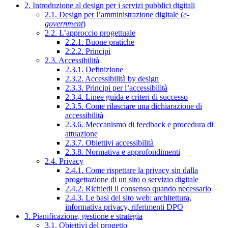
2. Introduzione al design per i servizi pubblici digitali
2.1. Design per l’amministrazione digitale (
e-
government
)
2.2. L’approccio progettuale
2.2.1. Buone pratiche
2.2.2. Principi
2.3. Accessibilità
2.3.1. Definizione
2.3.2. Accessibilità by design
2.3.3. Principi per l’accessibilità
2.3.4. Linee guida e criteri di successo
2.3.5. Come rilasciare una dichiarazione di
accessibilità
2.3.6. Meccanismo di feedback e procedura di
attuazione
2.3.7. Obiettivi accessibilità
2.3.8. Normativa e approfondimenti
2.4. Privacy
2.4.1. Come rispettare la privacy sin dalla
progettazione di un sito o servizio digitale
2.4.2. Richiedi il consenso quando necessario
2.4.3. Le basi del sito web: architettura,
informativa privacy, riferimenti DPO
3. Pianificazione, gestione e strategia
3.1. Obiettivi del progetto