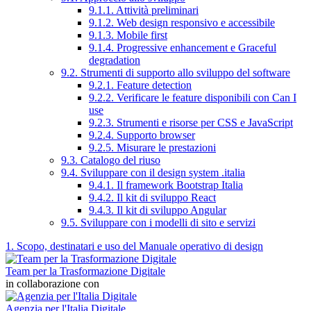
9.1.1. Attività preliminari
9.1.2. Web design responsivo e accessibile
9.1.3. Mobile first
9.1.4. Progressive enhancement e Graceful
degradation
9.2. Strumenti di supporto allo sviluppo del software
9.2.1. Feature detection
9.2.2. Verificare le feature disponibili con Can I
use
9.2.3. Strumenti e risorse per CSS e JavaScript
9.2.4. Supporto browser
9.2.5. Misurare le prestazioni
9.3. Catalogo del riuso
9.4. Sviluppare con il design system .italia
9.4.1. Il framework Bootstrap Italia
9.4.2. Il kit di sviluppo React
9.4.3. Il kit di sviluppo Angular
9.5. Sviluppare con i modelli di sito e servizi
1. Scopo, destinatari e uso del Manuale operativo di design
Team per la Trasformazione Digitale
in collaborazione con
Agenzia per l'Italia Digitale