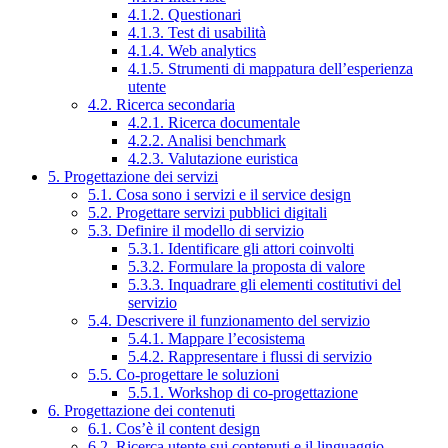
4.1.2. Questionari
4.1.3. Test di usabilità
4.1.4. Web analytics
4.1.5. Strumenti di mappatura dell’esperienza
utente
4.2. Ricerca secondaria
4.2.1. Ricerca documentale
4.2.2. Analisi benchmark
4.2.3. Valutazione euristica
5. Progettazione dei servizi
5.1. Cosa sono i servizi e il service design
5.2. Progettare servizi pubblici digitali
5.3. Definire il modello di servizio
5.3.1. Identificare gli attori coinvolti
5.3.2. Formulare la proposta di valore
5.3.3. Inquadrare gli elementi costitutivi del
servizio
5.4. Descrivere il funzionamento del servizio
5.4.1. Mappare l’ecosistema
5.4.2. Rappresentare i flussi di servizio
5.5. Co-progettare le soluzioni
5.5.1. Workshop di co-progettazione
6. Progettazione dei contenuti
6.1. Cos’è il content design
6.2. Ricerca utente sui contenuti e il linguaggio