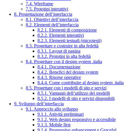
7.4. Wireframe
7.5. Prototipi interattivi
8. Progettazione dell’interfaccia
8.1. Obiettivi dell’interfaccia
8.2. Elementi dell’interfaccia
8.2.1. Elementi di composizione
8.2.2. Elementi interattivi
8.2.3. Elementi testuali (microtesti)
8.3. Progettare e costruire in alta fedeltà
8.3.1. Layout di pagina
8.3.2. Prototipi in alta fedeltà
8.4. Progettare con il design system .italia
8.4.1. Documentazione
8.4.2. Benefici del design system
8.4.3. Risorse operative
8.4.4. Come contribuire al design system .italia
8.5. Progettare con i modelli di sito e servizi
8.5.1. Vantaggi dell’utilizzo dei modelli
8.5.2. I modelli di sito e servizi disponibili
9. Sviluppo dell’interfaccia
9.1. Approccio allo sviluppo
9.1.1. Attività preliminari
9.1.2. Web design responsivo e accessibile
9.1.3. Mobile first
9.1.4. Progressive enhancement e Graceful