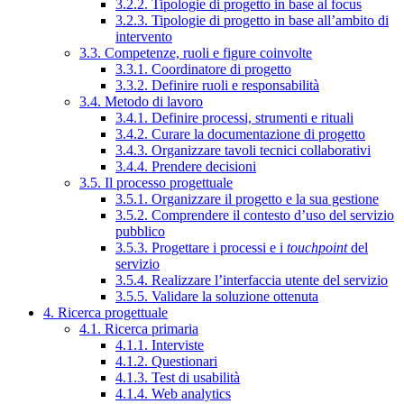
3.2.2. Tipologie di progetto in base al focus
3.2.3. Tipologie di progetto in base all’ambito di
intervento
3.3. Competenze, ruoli e figure coinvolte
3.3.1. Coordinatore di progetto
3.3.2. Definire ruoli e responsabilità
3.4. Metodo di lavoro
3.4.1. Definire processi, strumenti e rituali
3.4.2. Curare la documentazione di progetto
3.4.3. Organizzare tavoli tecnici collaborativi
3.4.4. Prendere decisioni
3.5. Il processo progettuale
3.5.1. Organizzare il progetto e la sua gestione
3.5.2. Comprendere il contesto d’uso del servizio
pubblico
3.5.3. Progettare i processi e i
touchpoint
del
servizio
3.5.4. Realizzare l’interfaccia utente del servizio
3.5.5. Validare la soluzione ottenuta
4. Ricerca progettuale
4.1. Ricerca primaria
4.1.1. Interviste
4.1.2. Questionari
4.1.3. Test di usabilità
4.1.4. Web analytics