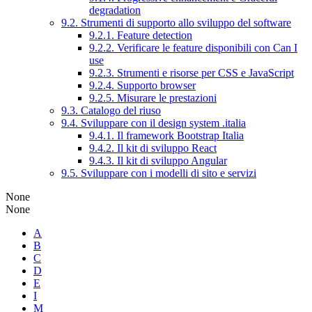
degradation
9.2. Strumenti di supporto allo sviluppo del software
9.2.1. Feature detection
9.2.2. Verificare le feature disponibili con Can I
use
9.2.3. Strumenti e risorse per CSS e JavaScript
9.2.4. Supporto browser
9.2.5. Misurare le prestazioni
9.3. Catalogo del riuso
9.4. Sviluppare con il design system .italia
9.4.1. Il framework Bootstrap Italia
9.4.2. Il kit di sviluppo React
9.4.3. Il kit di sviluppo Angular
9.5. Sviluppare con i modelli di sito e servizi
None
None
A
B
C
D
E
I
M