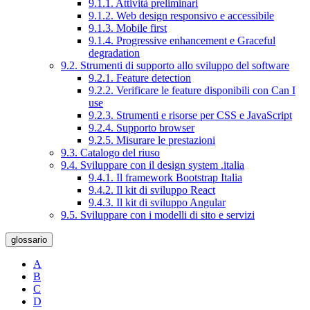
9.1.1. Attività preliminari
9.1.2. Web design responsivo e accessibile
9.1.3. Mobile first
9.1.4. Progressive enhancement e Graceful
degradation
9.2. Strumenti di supporto allo sviluppo del software
9.2.1. Feature detection
9.2.2. Verificare le feature disponibili con Can I
use
9.2.3. Strumenti e risorse per CSS e JavaScript
9.2.4. Supporto browser
9.2.5. Misurare le prestazioni
9.3. Catalogo del riuso
9.4. Sviluppare con il design system .italia
9.4.1. Il framework Bootstrap Italia
9.4.2. Il kit di sviluppo React
9.4.3. Il kit di sviluppo Angular
9.5. Sviluppare con i modelli di sito e servizi
glossario
A
B
C
D