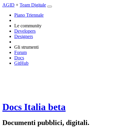
AGID
+
Team Digitale
Piano Triennale
Le community
Developers
Designers
Gli strumenti
Forum
Docs
GitHub
Docs Italia
beta
Documenti pubblici, digitali.