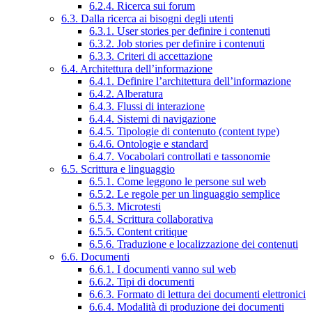
6.2.4. Ricerca sui forum
6.3. Dalla ricerca ai bisogni degli utenti
6.3.1. User stories per definire i contenuti
6.3.2. Job stories per definire i contenuti
6.3.3. Criteri di accettazione
6.4. Architettura dell’informazione
6.4.1. Definire l’architettura dell’informazione
6.4.2. Alberatura
6.4.3. Flussi di interazione
6.4.4. Sistemi di navigazione
6.4.5. Tipologie di contenuto (content type)
6.4.6. Ontologie e standard
6.4.7. Vocabolari controllati e tassonomie
6.5. Scrittura e linguaggio
6.5.1. Come leggono le persone sul web
6.5.2. Le regole per un linguaggio semplice
6.5.3. Microtesti
6.5.4. Scrittura collaborativa
6.5.5. Content critique
6.5.6. Traduzione e localizzazione dei contenuti
6.6. Documenti
6.6.1. I documenti vanno sul web
6.6.2. Tipi di documenti
6.6.3. Formato di lettura dei documenti elettronici
6.6.4. Modalità di produzione dei documenti