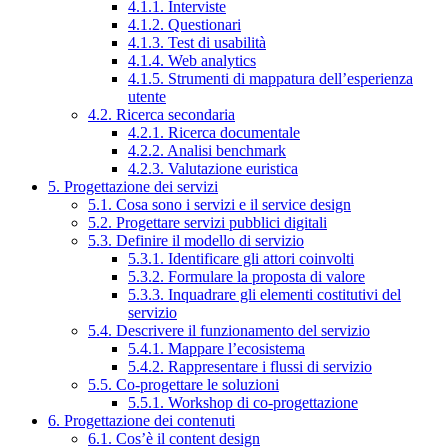
4.1.1. Interviste
4.1.2. Questionari
4.1.3. Test di usabilità
4.1.4. Web analytics
4.1.5. Strumenti di mappatura dell’esperienza
utente
4.2. Ricerca secondaria
4.2.1. Ricerca documentale
4.2.2. Analisi benchmark
4.2.3. Valutazione euristica
5. Progettazione dei servizi
5.1. Cosa sono i servizi e il service design
5.2. Progettare servizi pubblici digitali
5.3. Definire il modello di servizio
5.3.1. Identificare gli attori coinvolti
5.3.2. Formulare la proposta di valore
5.3.3. Inquadrare gli elementi costitutivi del
servizio
5.4. Descrivere il funzionamento del servizio
5.4.1. Mappare l’ecosistema
5.4.2. Rappresentare i flussi di servizio
5.5. Co-progettare le soluzioni
5.5.1. Workshop di co-progettazione
6. Progettazione dei contenuti
6.1. Cos’è il content design