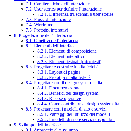
7.1. Caratteristiche dell’interazione
7.2. User stories per definire l’interazione
7.2.1. Differenza tra scenari e user stories
7.3. Flussi di interazione
7.4. Wireframe
7.5. Prototipi interattivi
8. Progettazione dell’interfaccia
8.1. Obiettivi dell’interfaccia
8.2. Elementi dell’interfaccia
8.2.1. Elementi di composizione
8.2.2. Elementi interattivi
8.2.3. Elementi testuali (microtesti)
8.3. Progettare e costruire in alta fedeltà
8.3.1. Layout di pagina
8.3.2. Prototipi in alta fedeltà
8.4. Progettare con il design system .italia
8.4.1. Documentazione
8.4.2. Benefici del design system
8.4.3. Risorse operative
8.4.4. Come contribuire al design system .italia
8.5. Progettare con i modelli di sito e servizi
8.5.1. Vantaggi dell’utilizzo dei modelli
8.5.2. I modelli di sito e servizi disponibili
9. Sviluppo dell’interfaccia
9.1. Approccio allo sviluppo