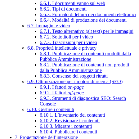
6.6.1. I documenti vanno sul web
6.6.2. Tipi di documenti
6.6.3. Formato di lettura dei documenti elettronici
6.6.4. Modalità di produzione dei documenti
6.7. Immagini e video
6.7.1. Testo alternativo (alt text) per le immagini
6.7.2. Sottotitoli per i video
6.7.3. Trascrizioni per i video
6.8. Proprietà intellettuale e privacy
6.8.1. Pubblicazione di contenuti prodotti dalla
Pubblica Amministrazione
6.8.2. Pubblicazione di contenuti non prodotti
dalla Pubblica Amministrazione
6.8.3. Consenso dei soggetti ritratti
6.9. Ottimizzazione per i motori di ricerca (SEO)
6.9.1. I fattori
on-page
6.9.2. I fattori
off-page
6.9.3. Strumenti di diagnostica SEO: Search
Console
6.10. Gestire i contenuti
6.10.1. L’inventario dei contenuti
6.10.2. Revisionare i contenuti
6.10.3. Migrare i contenuti
6.10.4. Pubblicare i contenuti
7. Progettazione dell’interazione