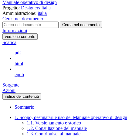
Manuale operativo di design
Progetto:
Designers Italia
Amministrazione:
italia
Cerca nel documento
Cerca nel documento
Informazioni
versione-corrente
Scarica
pdf
html
epub
Sorgente
Azioni
indice dei contenuti
Sommario
1. Scopo, destinatari e uso del Manuale operativo di design
1.1. Versionamento e storico
1.2. Consultazione del manuale
1.3. Contribuisci al manuale