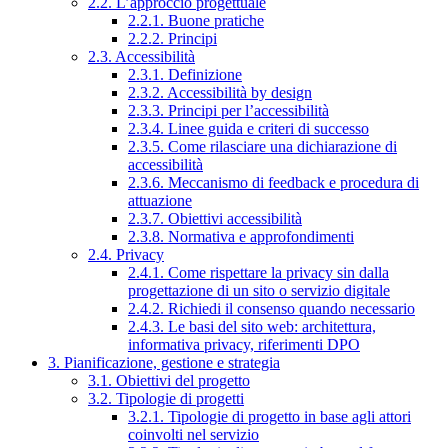
2.2. L’approccio progettuale
2.2.1. Buone pratiche
2.2.2. Principi
2.3. Accessibilità
2.3.1. Definizione
2.3.2. Accessibilità by design
2.3.3. Principi per l’accessibilità
2.3.4. Linee guida e criteri di successo
2.3.5. Come rilasciare una dichiarazione di
accessibilità
2.3.6. Meccanismo di feedback e procedura di
attuazione
2.3.7. Obiettivi accessibilità
2.3.8. Normativa e approfondimenti
2.4. Privacy
2.4.1. Come rispettare la privacy sin dalla
progettazione di un sito o servizio digitale
2.4.2. Richiedi il consenso quando necessario
2.4.3. Le basi del sito web: architettura,
informativa privacy, riferimenti DPO
3. Pianificazione, gestione e strategia
3.1. Obiettivi del progetto
3.2. Tipologie di progetti
3.2.1. Tipologie di progetto in base agli attori
coinvolti nel servizio