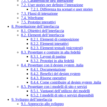
7.1. Caratteristiche dell’interazione
7.2. User stories per definire l’interazione
7.2.1. Differenza tra scenari e user stories
7.3. Flussi di interazione
7.4. Wireframe
7.5. Prototipi interattivi
8. Progettazione dell’interfaccia
8.1. Obiettivi dell’interfaccia
8.2. Elementi dell’interfaccia
8.2.1. Elementi di composizione
8.2.2. Elementi interattivi
8.2.3. Elementi testuali (microtesti)
8.3. Progettare e costruire in alta fedeltà
8.3.1. Layout di pagina
8.3.2. Prototipi in alta fedeltà
8.4. Progettare con il design system .italia
8.4.1. Documentazione
8.4.2. Benefici del design system
8.4.3. Risorse operative
8.4.4. Come contribuire al design system .italia
8.5. Progettare con i modelli di sito e servizi
8.5.1. Vantaggi dell’utilizzo dei modelli
8.5.2. I modelli di sito e servizi disponibili
9. Sviluppo dell’interfaccia
9.1. Approccio allo sviluppo