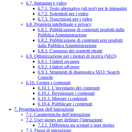
6.7. Immagini e video
6.7.1. Testo alternativo (alt text) per le immagini
6.7.2. Sottotitoli per i video
6.7.3. Trascrizioni per i video
6.8. Proprietà intellettuale e privacy
6.8.1. Pubblicazione di contenuti prodotti dalla
Pubblica Amministrazione
6.8.2. Pubblicazione di contenuti non prodotti
dalla Pubblica Amministrazione
6.8.3. Consenso dei soggetti ritratti
6.9. Ottimizzazione per i motori di ricerca (SEO)
6.9.1. I fattori
on-page
6.9.2. I fattori
off-page
6.9.3. Strumenti di diagnostica SEO: Search
Console
6.10. Gestire i contenuti
6.10.1. L’inventario dei contenuti
6.10.2. Revisionare i contenuti
6.10.3. Migrare i contenuti
6.10.4. Pubblicare i contenuti
7. Progettazione dell’interazione
7.1. Caratteristiche dell’interazione
7.2. User stories per definire l’interazione
7.2.1. Differenza tra scenari e user stories
7.3. Flussi di interazione