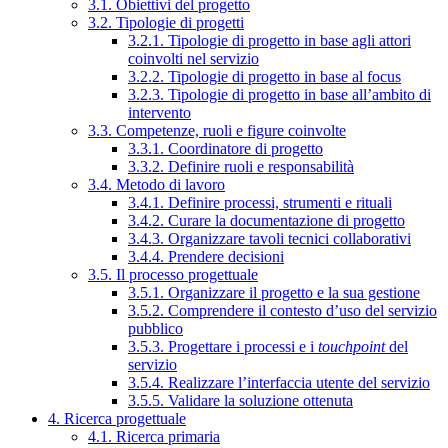
3.1. Obiettivi del progetto
3.2. Tipologie di progetti
3.2.1. Tipologie di progetto in base agli attori
coinvolti nel servizio
3.2.2. Tipologie di progetto in base al focus
3.2.3. Tipologie di progetto in base all’ambito di
intervento
3.3. Competenze, ruoli e figure coinvolte
3.3.1. Coordinatore di progetto
3.3.2. Definire ruoli e responsabilità
3.4. Metodo di lavoro
3.4.1. Definire processi, strumenti e rituali
3.4.2. Curare la documentazione di progetto
3.4.3. Organizzare tavoli tecnici collaborativi
3.4.4. Prendere decisioni
3.5. Il processo progettuale
3.5.1. Organizzare il progetto e la sua gestione
3.5.2. Comprendere il contesto d’uso del servizio
pubblico
3.5.3. Progettare i processi e i
touchpoint
del
servizio
3.5.4. Realizzare l’interfaccia utente del servizio
3.5.5. Validare la soluzione ottenuta
4. Ricerca progettuale
4.1. Ricerca primaria