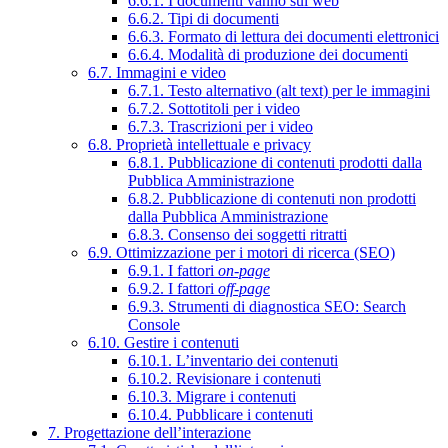
6.6.1. I documenti vanno sul web
6.6.2. Tipi di documenti
6.6.3. Formato di lettura dei documenti elettronici
6.6.4. Modalità di produzione dei documenti
6.7. Immagini e video
6.7.1. Testo alternativo (alt text) per le immagini
6.7.2. Sottotitoli per i video
6.7.3. Trascrizioni per i video
6.8. Proprietà intellettuale e privacy
6.8.1. Pubblicazione di contenuti prodotti dalla
Pubblica Amministrazione
6.8.2. Pubblicazione di contenuti non prodotti
dalla Pubblica Amministrazione
6.8.3. Consenso dei soggetti ritratti
6.9. Ottimizzazione per i motori di ricerca (SEO)
6.9.1. I fattori
on-page
6.9.2. I fattori
off-page
6.9.3. Strumenti di diagnostica SEO: Search
Console
6.10. Gestire i contenuti
6.10.1. L’inventario dei contenuti
6.10.2. Revisionare i contenuti
6.10.3. Migrare i contenuti
6.10.4. Pubblicare i contenuti
7. Progettazione dell’interazione