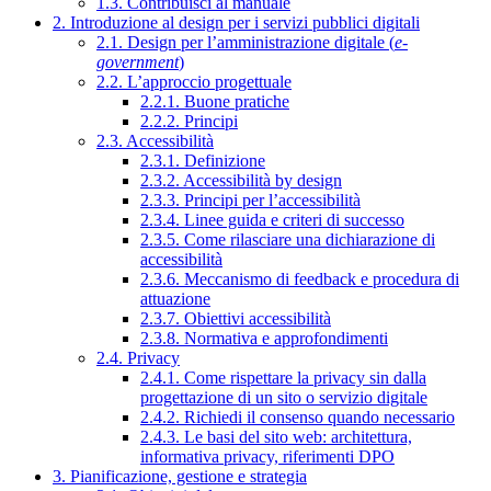
1.3. Contribuisci al manuale
2. Introduzione al design per i servizi pubblici digitali
2.1. Design per l’amministrazione digitale (
e-
government
)
2.2. L’approccio progettuale
2.2.1. Buone pratiche
2.2.2. Principi
2.3. Accessibilità
2.3.1. Definizione
2.3.2. Accessibilità by design
2.3.3. Principi per l’accessibilità
2.3.4. Linee guida e criteri di successo
2.3.5. Come rilasciare una dichiarazione di
accessibilità
2.3.6. Meccanismo di feedback e procedura di
attuazione
2.3.7. Obiettivi accessibilità
2.3.8. Normativa e approfondimenti
2.4. Privacy
2.4.1. Come rispettare la privacy sin dalla
progettazione di un sito o servizio digitale
2.4.2. Richiedi il consenso quando necessario
2.4.3. Le basi del sito web: architettura,
informativa privacy, riferimenti DPO
3. Pianificazione, gestione e strategia