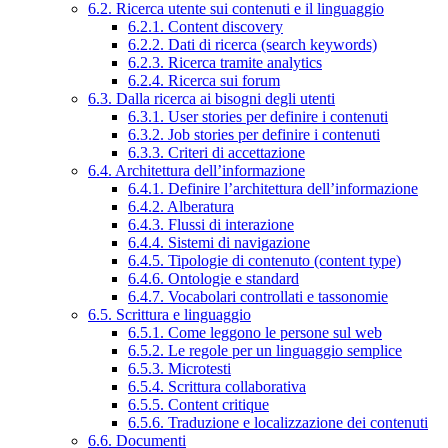
6.2. Ricerca utente sui contenuti e il linguaggio
6.2.1. Content discovery
6.2.2. Dati di ricerca (search keywords)
6.2.3. Ricerca tramite analytics
6.2.4. Ricerca sui forum
6.3. Dalla ricerca ai bisogni degli utenti
6.3.1. User stories per definire i contenuti
6.3.2. Job stories per definire i contenuti
6.3.3. Criteri di accettazione
6.4. Architettura dell’informazione
6.4.1. Definire l’architettura dell’informazione
6.4.2. Alberatura
6.4.3. Flussi di interazione
6.4.4. Sistemi di navigazione
6.4.5. Tipologie di contenuto (content type)
6.4.6. Ontologie e standard
6.4.7. Vocabolari controllati e tassonomie
6.5. Scrittura e linguaggio
6.5.1. Come leggono le persone sul web
6.5.2. Le regole per un linguaggio semplice
6.5.3. Microtesti
6.5.4. Scrittura collaborativa
6.5.5. Content critique
6.5.6. Traduzione e localizzazione dei contenuti
6.6. Documenti