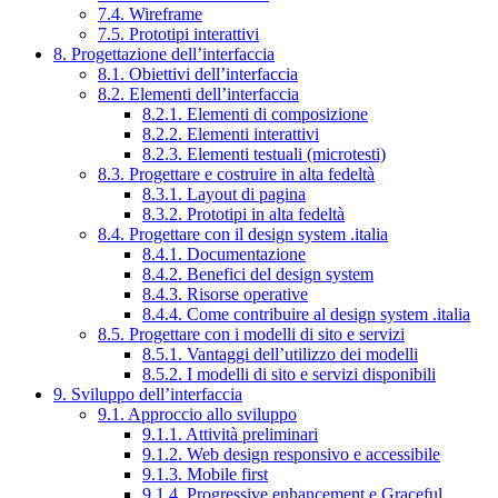
7.4. Wireframe
7.5. Prototipi interattivi
8. Progettazione dell’interfaccia
8.1. Obiettivi dell’interfaccia
8.2. Elementi dell’interfaccia
8.2.1. Elementi di composizione
8.2.2. Elementi interattivi
8.2.3. Elementi testuali (microtesti)
8.3. Progettare e costruire in alta fedeltà
8.3.1. Layout di pagina
8.3.2. Prototipi in alta fedeltà
8.4. Progettare con il design system .italia
8.4.1. Documentazione
8.4.2. Benefici del design system
8.4.3. Risorse operative
8.4.4. Come contribuire al design system .italia
8.5. Progettare con i modelli di sito e servizi
8.5.1. Vantaggi dell’utilizzo dei modelli
8.5.2. I modelli di sito e servizi disponibili
9. Sviluppo dell’interfaccia
9.1. Approccio allo sviluppo
9.1.1. Attività preliminari
9.1.2. Web design responsivo e accessibile
9.1.3. Mobile first
9.1.4. Progressive enhancement e Graceful