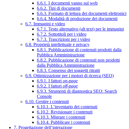
6.6.1. I documenti vanno sul web
6.6.2. Tipi di documenti
6.6.3. Formato di lettura dei documenti elettronici
6.6.4. Modalità di produzione dei documenti
6.7. Immagini e video
6.7.1. Testo alternativo (alt text) per le immagini
6.7.2. Sottotitoli per i video
6.7.3. Trascrizioni per i video
6.8. Proprietà intellettuale e privacy
6.8.1. Pubblicazione di contenuti prodotti dalla
Pubblica Amministrazione
6.8.2. Pubblicazione di contenuti non prodotti
dalla Pubblica Amministrazione
6.8.3. Consenso dei soggetti ritratti
6.9. Ottimizzazione per i motori di ricerca (SEO)
6.9.1. I fattori
on-page
6.9.2. I fattori
off-page
6.9.3. Strumenti di diagnostica SEO: Search
Console
6.10. Gestire i contenuti
6.10.1. L’inventario dei contenuti
6.10.2. Revisionare i contenuti
6.10.3. Migrare i contenuti
6.10.4. Pubblicare i contenuti
7. Progettazione dell’interazione