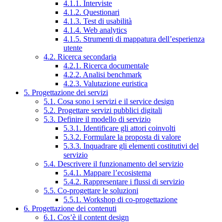
4.1.1. Interviste
4.1.2. Questionari
4.1.3. Test di usabilità
4.1.4. Web analytics
4.1.5. Strumenti di mappatura dell’esperienza
utente
4.2. Ricerca secondaria
4.2.1. Ricerca documentale
4.2.2. Analisi benchmark
4.2.3. Valutazione euristica
5. Progettazione dei servizi
5.1. Cosa sono i servizi e il service design
5.2. Progettare servizi pubblici digitali
5.3. Definire il modello di servizio
5.3.1. Identificare gli attori coinvolti
5.3.2. Formulare la proposta di valore
5.3.3. Inquadrare gli elementi costitutivi del
servizio
5.4. Descrivere il funzionamento del servizio
5.4.1. Mappare l’ecosistema
5.4.2. Rappresentare i flussi di servizio
5.5. Co-progettare le soluzioni
5.5.1. Workshop di co-progettazione
6. Progettazione dei contenuti
6.1. Cos’è il content design