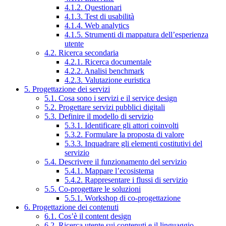
4.1.2. Questionari
4.1.3. Test di usabilità
4.1.4. Web analytics
4.1.5. Strumenti di mappatura dell’esperienza
utente
4.2. Ricerca secondaria
4.2.1. Ricerca documentale
4.2.2. Analisi benchmark
4.2.3. Valutazione euristica
5. Progettazione dei servizi
5.1. Cosa sono i servizi e il service design
5.2. Progettare servizi pubblici digitali
5.3. Definire il modello di servizio
5.3.1. Identificare gli attori coinvolti
5.3.2. Formulare la proposta di valore
5.3.3. Inquadrare gli elementi costitutivi del
servizio
5.4. Descrivere il funzionamento del servizio
5.4.1. Mappare l’ecosistema
5.4.2. Rappresentare i flussi di servizio
5.5. Co-progettare le soluzioni
5.5.1. Workshop di co-progettazione
6. Progettazione dei contenuti
6.1. Cos’è il content design
6.2. Ricerca utente sui contenuti e il linguaggio