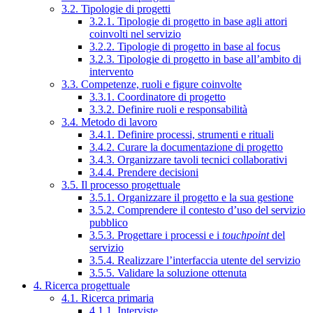
3.2. Tipologie di progetti
3.2.1. Tipologie di progetto in base agli attori
coinvolti nel servizio
3.2.2. Tipologie di progetto in base al focus
3.2.3. Tipologie di progetto in base all’ambito di
intervento
3.3. Competenze, ruoli e figure coinvolte
3.3.1. Coordinatore di progetto
3.3.2. Definire ruoli e responsabilità
3.4. Metodo di lavoro
3.4.1. Definire processi, strumenti e rituali
3.4.2. Curare la documentazione di progetto
3.4.3. Organizzare tavoli tecnici collaborativi
3.4.4. Prendere decisioni
3.5. Il processo progettuale
3.5.1. Organizzare il progetto e la sua gestione
3.5.2. Comprendere il contesto d’uso del servizio
pubblico
3.5.3. Progettare i processi e i
touchpoint
del
servizio
3.5.4. Realizzare l’interfaccia utente del servizio
3.5.5. Validare la soluzione ottenuta
4. Ricerca progettuale
4.1. Ricerca primaria
4.1.1. Interviste