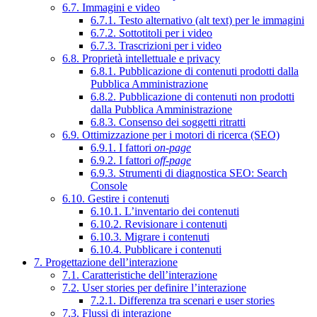
6.7. Immagini e video
6.7.1. Testo alternativo (alt text) per le immagini
6.7.2. Sottotitoli per i video
6.7.3. Trascrizioni per i video
6.8. Proprietà intellettuale e privacy
6.8.1. Pubblicazione di contenuti prodotti dalla
Pubblica Amministrazione
6.8.2. Pubblicazione di contenuti non prodotti
dalla Pubblica Amministrazione
6.8.3. Consenso dei soggetti ritratti
6.9. Ottimizzazione per i motori di ricerca (SEO)
6.9.1. I fattori
on-page
6.9.2. I fattori
off-page
6.9.3. Strumenti di diagnostica SEO: Search
Console
6.10. Gestire i contenuti
6.10.1. L’inventario dei contenuti
6.10.2. Revisionare i contenuti
6.10.3. Migrare i contenuti
6.10.4. Pubblicare i contenuti
7. Progettazione dell’interazione
7.1. Caratteristiche dell’interazione
7.2. User stories per definire l’interazione
7.2.1. Differenza tra scenari e user stories
7.3. Flussi di interazione