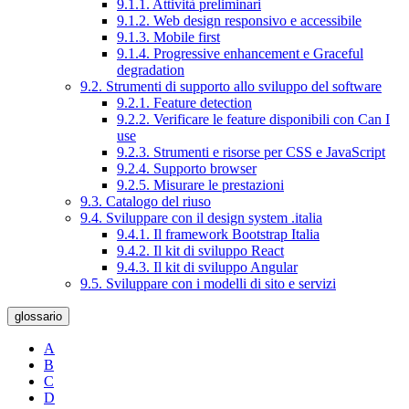
9.1.1. Attività preliminari
9.1.2. Web design responsivo e accessibile
9.1.3. Mobile first
9.1.4. Progressive enhancement e Graceful
degradation
9.2. Strumenti di supporto allo sviluppo del software
9.2.1. Feature detection
9.2.2. Verificare le feature disponibili con Can I
use
9.2.3. Strumenti e risorse per CSS e JavaScript
9.2.4. Supporto browser
9.2.5. Misurare le prestazioni
9.3. Catalogo del riuso
9.4. Sviluppare con il design system .italia
9.4.1. Il framework Bootstrap Italia
9.4.2. Il kit di sviluppo React
9.4.3. Il kit di sviluppo Angular
9.5. Sviluppare con i modelli di sito e servizi
glossario
A
B
C
D