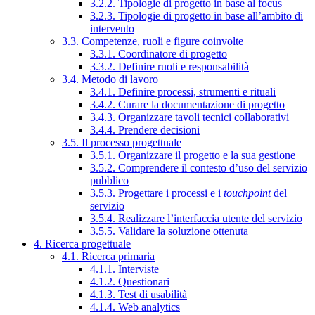
3.2.2. Tipologie di progetto in base al focus
3.2.3. Tipologie di progetto in base all’ambito di
intervento
3.3. Competenze, ruoli e figure coinvolte
3.3.1. Coordinatore di progetto
3.3.2. Definire ruoli e responsabilità
3.4. Metodo di lavoro
3.4.1. Definire processi, strumenti e rituali
3.4.2. Curare la documentazione di progetto
3.4.3. Organizzare tavoli tecnici collaborativi
3.4.4. Prendere decisioni
3.5. Il processo progettuale
3.5.1. Organizzare il progetto e la sua gestione
3.5.2. Comprendere il contesto d’uso del servizio
pubblico
3.5.3. Progettare i processi e i
touchpoint
del
servizio
3.5.4. Realizzare l’interfaccia utente del servizio
3.5.5. Validare la soluzione ottenuta
4. Ricerca progettuale
4.1. Ricerca primaria
4.1.1. Interviste
4.1.2. Questionari
4.1.3. Test di usabilità
4.1.4. Web analytics