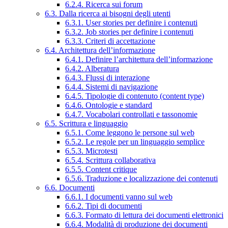
6.2.4. Ricerca sui forum
6.3. Dalla ricerca ai bisogni degli utenti
6.3.1. User stories per definire i contenuti
6.3.2. Job stories per definire i contenuti
6.3.3. Criteri di accettazione
6.4. Architettura dell’informazione
6.4.1. Definire l’architettura dell’informazione
6.4.2. Alberatura
6.4.3. Flussi di interazione
6.4.4. Sistemi di navigazione
6.4.5. Tipologie di contenuto (content type)
6.4.6. Ontologie e standard
6.4.7. Vocabolari controllati e tassonomie
6.5. Scrittura e linguaggio
6.5.1. Come leggono le persone sul web
6.5.2. Le regole per un linguaggio semplice
6.5.3. Microtesti
6.5.4. Scrittura collaborativa
6.5.5. Content critique
6.5.6. Traduzione e localizzazione dei contenuti
6.6. Documenti
6.6.1. I documenti vanno sul web
6.6.2. Tipi di documenti
6.6.3. Formato di lettura dei documenti elettronici
6.6.4. Modalità di produzione dei documenti