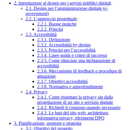
2. Introduzione al design per i servizi pubblici digitali
2.1. Design per l’amministrazione digitale (
e-
government
)
2.2. L’approccio progettuale
2.2.1. Buone pratiche
2.2.2. Principi
2.3. Accessibilità
2.3.1. Definizione
2.3.2. Accessibilità by design
2.3.3. Principi per l’accessibilità
2.3.4. Linee guida e criteri di successo
2.3.5. Come rilasciare una dichiarazione di
accessibilità
2.3.6. Meccanismo di feedback e procedura di
attuazione
2.3.7. Obiettivi accessibilità
2.3.8. Normativa e approfondimenti
2.4. Privacy
2.4.1. Come rispettare la privacy sin dalla
progettazione di un sito o servizio digitale
2.4.2. Richiedi il consenso quando necessario
2.4.3. Le basi del sito web: architettura,
informativa privacy, riferimenti DPO
3. Pianificazione, gestione e strategia
3.1. Obiettivi del progetto