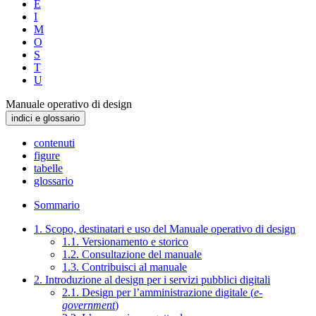
E
I
M
O
S
T
U
Manuale operativo di design
indici e glossario
contenuti
figure
tabelle
glossario
Sommario
1. Scopo, destinatari e uso del Manuale operativo di design
1.1. Versionamento e storico
1.2. Consultazione del manuale
1.3. Contribuisci al manuale
2. Introduzione al design per i servizi pubblici digitali
2.1. Design per l’amministrazione digitale (
e-
government
)