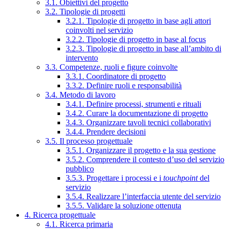
3.1. Obiettivi del progetto
3.2. Tipologie di progetti
3.2.1. Tipologie di progetto in base agli attori
coinvolti nel servizio
3.2.2. Tipologie di progetto in base al focus
3.2.3. Tipologie di progetto in base all’ambito di
intervento
3.3. Competenze, ruoli e figure coinvolte
3.3.1. Coordinatore di progetto
3.3.2. Definire ruoli e responsabilità
3.4. Metodo di lavoro
3.4.1. Definire processi, strumenti e rituali
3.4.2. Curare la documentazione di progetto
3.4.3. Organizzare tavoli tecnici collaborativi
3.4.4. Prendere decisioni
3.5. Il processo progettuale
3.5.1. Organizzare il progetto e la sua gestione
3.5.2. Comprendere il contesto d’uso del servizio
pubblico
3.5.3. Progettare i processi e i
touchpoint
del
servizio
3.5.4. Realizzare l’interfaccia utente del servizio
3.5.5. Validare la soluzione ottenuta
4. Ricerca progettuale
4.1. Ricerca primaria