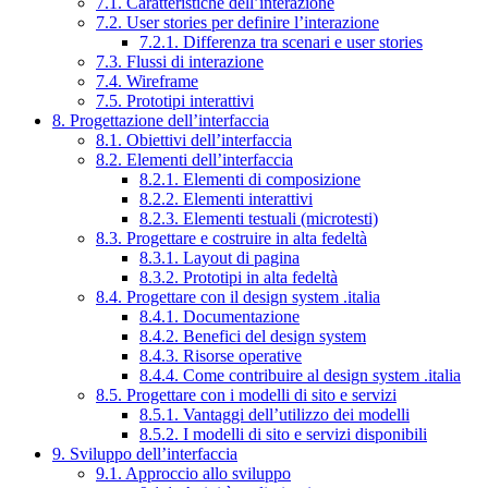
7.1. Caratteristiche dell’interazione
7.2. User stories per definire l’interazione
7.2.1. Differenza tra scenari e user stories
7.3. Flussi di interazione
7.4. Wireframe
7.5. Prototipi interattivi
8. Progettazione dell’interfaccia
8.1. Obiettivi dell’interfaccia
8.2. Elementi dell’interfaccia
8.2.1. Elementi di composizione
8.2.2. Elementi interattivi
8.2.3. Elementi testuali (microtesti)
8.3. Progettare e costruire in alta fedeltà
8.3.1. Layout di pagina
8.3.2. Prototipi in alta fedeltà
8.4. Progettare con il design system .italia
8.4.1. Documentazione
8.4.2. Benefici del design system
8.4.3. Risorse operative
8.4.4. Come contribuire al design system .italia
8.5. Progettare con i modelli di sito e servizi
8.5.1. Vantaggi dell’utilizzo dei modelli
8.5.2. I modelli di sito e servizi disponibili
9. Sviluppo dell’interfaccia
9.1. Approccio allo sviluppo