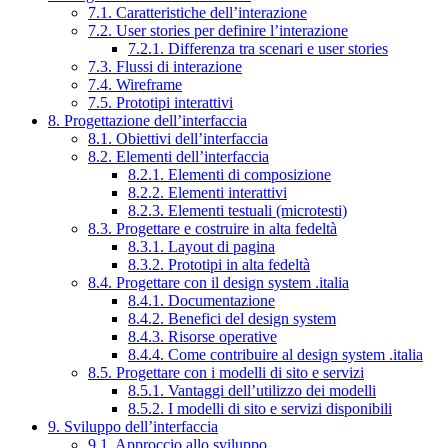
7.1. Caratteristiche dell’interazione
7.2. User stories per definire l’interazione
7.2.1. Differenza tra scenari e user stories
7.3. Flussi di interazione
7.4. Wireframe
7.5. Prototipi interattivi
8. Progettazione dell’interfaccia
8.1. Obiettivi dell’interfaccia
8.2. Elementi dell’interfaccia
8.2.1. Elementi di composizione
8.2.2. Elementi interattivi
8.2.3. Elementi testuali (microtesti)
8.3. Progettare e costruire in alta fedeltà
8.3.1. Layout di pagina
8.3.2. Prototipi in alta fedeltà
8.4. Progettare con il design system .italia
8.4.1. Documentazione
8.4.2. Benefici del design system
8.4.3. Risorse operative
8.4.4. Come contribuire al design system .italia
8.5. Progettare con i modelli di sito e servizi
8.5.1. Vantaggi dell’utilizzo dei modelli
8.5.2. I modelli di sito e servizi disponibili
9. Sviluppo dell’interfaccia
9.1. Approccio allo sviluppo