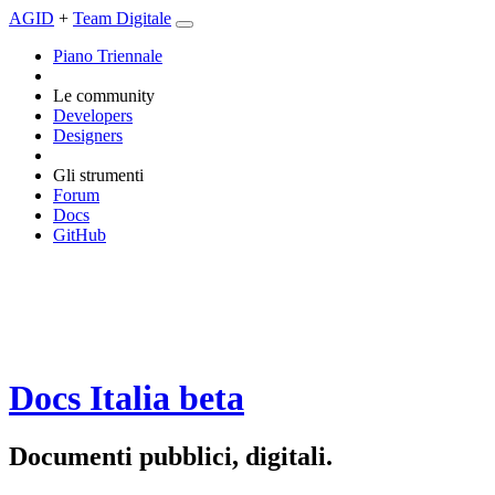
AGID
+
Team Digitale
Piano Triennale
Le community
Developers
Designers
Gli strumenti
Forum
Docs
GitHub
Docs Italia
beta
Documenti pubblici, digitali.