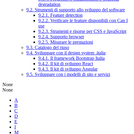
degradation
9.2. Strumenti di supporto allo sviluppo del software
9.2.1. Feature detection
9.2.2. Verificare le feature disponibili con Can I
use
9.2.3. Strumenti e risorse per CSS e JavaScript
9.2.4. Supporto browser
9.2.5. Misurare le prestazioni
9.3. Catalogo del riuso
9.4. Sviluppare con il design system .italia
9.4.1. Il framework Bootstrap Italia
9.4.2. Il kit di sviluppo React
9.4.3. Il kit di sviluppo Angular
9.5. Sviluppare con i modelli di sito e servizi
None
None
A
B
C
D
E
I
M