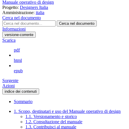
Manuale operativo di design
Progetto:
Designers Italia
Amministrazione:
italia
Cerca nel documento
Cerca nel documento
Informazioni
versione-corrente
Scarica
pdf
html
epub
Sorgente
Azioni
indice dei contenuti
Sommario
1. Scopo, destinatari e uso del Manuale operativo di design
1.1. Versionamento e storico
1.2. Consultazione del manuale
1.3. Contribuisci al manuale