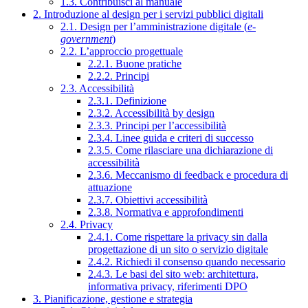
1.3. Contribuisci al manuale
2. Introduzione al design per i servizi pubblici digitali
2.1. Design per l’amministrazione digitale (
e-
government
)
2.2. L’approccio progettuale
2.2.1. Buone pratiche
2.2.2. Principi
2.3. Accessibilità
2.3.1. Definizione
2.3.2. Accessibilità by design
2.3.3. Principi per l’accessibilità
2.3.4. Linee guida e criteri di successo
2.3.5. Come rilasciare una dichiarazione di
accessibilità
2.3.6. Meccanismo di feedback e procedura di
attuazione
2.3.7. Obiettivi accessibilità
2.3.8. Normativa e approfondimenti
2.4. Privacy
2.4.1. Come rispettare la privacy sin dalla
progettazione di un sito o servizio digitale
2.4.2. Richiedi il consenso quando necessario
2.4.3. Le basi del sito web: architettura,
informativa privacy, riferimenti DPO
3. Pianificazione, gestione e strategia