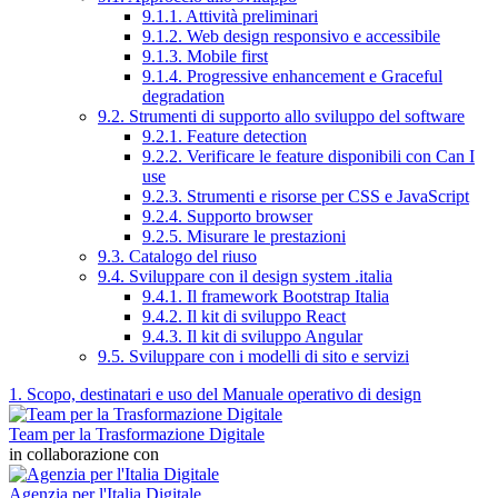
9.1.1. Attività preliminari
9.1.2. Web design responsivo e accessibile
9.1.3. Mobile first
9.1.4. Progressive enhancement e Graceful
degradation
9.2. Strumenti di supporto allo sviluppo del software
9.2.1. Feature detection
9.2.2. Verificare le feature disponibili con Can I
use
9.2.3. Strumenti e risorse per CSS e JavaScript
9.2.4. Supporto browser
9.2.5. Misurare le prestazioni
9.3. Catalogo del riuso
9.4. Sviluppare con il design system .italia
9.4.1. Il framework Bootstrap Italia
9.4.2. Il kit di sviluppo React
9.4.3. Il kit di sviluppo Angular
9.5. Sviluppare con i modelli di sito e servizi
1. Scopo, destinatari e uso del Manuale operativo di design
Team per la Trasformazione Digitale
in collaborazione con
Agenzia per l'Italia Digitale