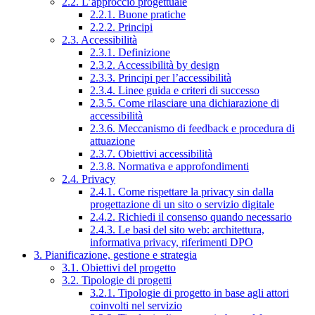
2.2. L’approccio progettuale
2.2.1. Buone pratiche
2.2.2. Principi
2.3. Accessibilità
2.3.1. Definizione
2.3.2. Accessibilità by design
2.3.3. Principi per l’accessibilità
2.3.4. Linee guida e criteri di successo
2.3.5. Come rilasciare una dichiarazione di
accessibilità
2.3.6. Meccanismo di feedback e procedura di
attuazione
2.3.7. Obiettivi accessibilità
2.3.8. Normativa e approfondimenti
2.4. Privacy
2.4.1. Come rispettare la privacy sin dalla
progettazione di un sito o servizio digitale
2.4.2. Richiedi il consenso quando necessario
2.4.3. Le basi del sito web: architettura,
informativa privacy, riferimenti DPO
3. Pianificazione, gestione e strategia
3.1. Obiettivi del progetto
3.2. Tipologie di progetti
3.2.1. Tipologie di progetto in base agli attori
coinvolti nel servizio