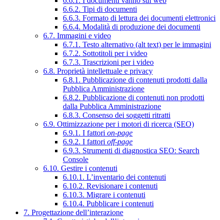
6.6.1. I documenti vanno sul web
6.6.2. Tipi di documenti
6.6.3. Formato di lettura dei documenti elettronici
6.6.4. Modalità di produzione dei documenti
6.7. Immagini e video
6.7.1. Testo alternativo (alt text) per le immagini
6.7.2. Sottotitoli per i video
6.7.3. Trascrizioni per i video
6.8. Proprietà intellettuale e privacy
6.8.1. Pubblicazione di contenuti prodotti dalla
Pubblica Amministrazione
6.8.2. Pubblicazione di contenuti non prodotti
dalla Pubblica Amministrazione
6.8.3. Consenso dei soggetti ritratti
6.9. Ottimizzazione per i motori di ricerca (SEO)
6.9.1. I fattori
on-page
6.9.2. I fattori
off-page
6.9.3. Strumenti di diagnostica SEO: Search
Console
6.10. Gestire i contenuti
6.10.1. L’inventario dei contenuti
6.10.2. Revisionare i contenuti
6.10.3. Migrare i contenuti
6.10.4. Pubblicare i contenuti
7. Progettazione dell’interazione