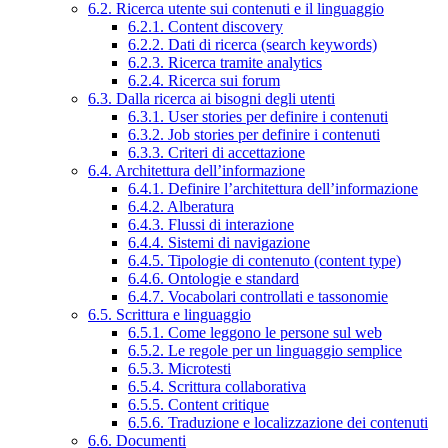
6.2. Ricerca utente sui contenuti e il linguaggio
6.2.1. Content discovery
6.2.2. Dati di ricerca (search keywords)
6.2.3. Ricerca tramite analytics
6.2.4. Ricerca sui forum
6.3. Dalla ricerca ai bisogni degli utenti
6.3.1. User stories per definire i contenuti
6.3.2. Job stories per definire i contenuti
6.3.3. Criteri di accettazione
6.4. Architettura dell’informazione
6.4.1. Definire l’architettura dell’informazione
6.4.2. Alberatura
6.4.3. Flussi di interazione
6.4.4. Sistemi di navigazione
6.4.5. Tipologie di contenuto (content type)
6.4.6. Ontologie e standard
6.4.7. Vocabolari controllati e tassonomie
6.5. Scrittura e linguaggio
6.5.1. Come leggono le persone sul web
6.5.2. Le regole per un linguaggio semplice
6.5.3. Microtesti
6.5.4. Scrittura collaborativa
6.5.5. Content critique
6.5.6. Traduzione e localizzazione dei contenuti
6.6. Documenti