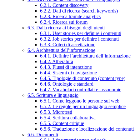
6.2.1. Content discovery
6.2.2. Dati di ricerca (search keywords)
6.2.3. Ricerca tramite analytics
6.2.4. Ricerca sui forum
6.3. Dalla ricerca ai bisogni degli utenti
6.3.1. User stories per definire i contenuti
6.3.2. Job stories per definire i contenuti
6.3.3. Criteri di accettazione
6.4. Architettura dell’informazione
6.4.1. Definire l’architettura dell’informazione
6.4.2. Alberatura
6.4.3. Flussi di interazione
6.4.4. Sistemi di navigazione
6.4.5. Tipologie di contenuto (content type)
6.4.6. Ontologie e standard
6.4.7. Vocabolari controllati e tassonomie
6.5. Scrittura e linguaggio
6.5.1. Come leggono le persone sul web
6.5.2. Le regole per un linguaggio semplice
6.5.3. Microtesti
6.5.4. Scrittura collaborativa
6.5.5. Content critique
6.5.6. Traduzione e localizzazione dei contenuti
6.6. Documenti