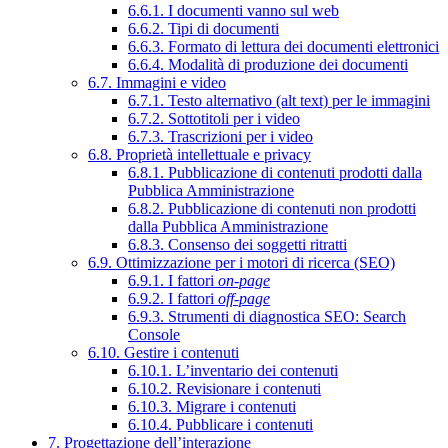
6.6.1. I documenti vanno sul web
6.6.2. Tipi di documenti
6.6.3. Formato di lettura dei documenti elettronici
6.6.4. Modalità di produzione dei documenti
6.7. Immagini e video
6.7.1. Testo alternativo (alt text) per le immagini
6.7.2. Sottotitoli per i video
6.7.3. Trascrizioni per i video
6.8. Proprietà intellettuale e privacy
6.8.1. Pubblicazione di contenuti prodotti dalla
Pubblica Amministrazione
6.8.2. Pubblicazione di contenuti non prodotti
dalla Pubblica Amministrazione
6.8.3. Consenso dei soggetti ritratti
6.9. Ottimizzazione per i motori di ricerca (SEO)
6.9.1. I fattori
on-page
6.9.2. I fattori
off-page
6.9.3. Strumenti di diagnostica SEO: Search
Console
6.10. Gestire i contenuti
6.10.1. L’inventario dei contenuti
6.10.2. Revisionare i contenuti
6.10.3. Migrare i contenuti
6.10.4. Pubblicare i contenuti
7. Progettazione dell’interazione