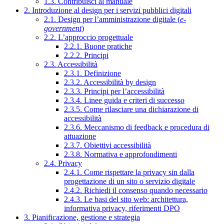
1.3. Contribuisci al manuale
2. Introduzione al design per i servizi pubblici digitali
2.1. Design per l’amministrazione digitale (
e-
government
)
2.2. L’approccio progettuale
2.2.1. Buone pratiche
2.2.2. Principi
2.3. Accessibilità
2.3.1. Definizione
2.3.2. Accessibilità by design
2.3.3. Principi per l’accessibilità
2.3.4. Linee guida e criteri di successo
2.3.5. Come rilasciare una dichiarazione di
accessibilità
2.3.6. Meccanismo di feedback e procedura di
attuazione
2.3.7. Obiettivi accessibilità
2.3.8. Normativa e approfondimenti
2.4. Privacy
2.4.1. Come rispettare la privacy sin dalla
progettazione di un sito o servizio digitale
2.4.2. Richiedi il consenso quando necessario
2.4.3. Le basi del sito web: architettura,
informativa privacy, riferimenti DPO
3. Pianificazione, gestione e strategia