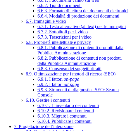
6.6.1. I documenti vanno sul web
6.6.2. Tipi di documenti
6.6.3. Formato di lettura dei documenti elettronici
6.6.4. Modalità di produzione dei documenti
6.7. Immagini e video
6.7.1. Testo alternativo (alt text) per le immagini
6.7.2. Sottotitoli per i video
6.7.3. Trascrizioni per i video
6.8. Proprietà intellettuale e privacy
6.8.1. Pubblicazione di contenuti prodotti dalla
Pubblica Amministrazione
6.8.2. Pubblicazione di contenuti non prodotti
dalla Pubblica Amministrazione
6.8.3. Consenso dei soggetti ritratti
6.9. Ottimizzazione per i motori di ricerca (SEO)
6.9.1. I fattori
on-page
6.9.2. I fattori
off-page
6.9.3. Strumenti di diagnostica SEO: Search
Console
6.10. Gestire i contenuti
6.10.1. L’inventario dei contenuti
6.10.2. Revisionare i contenuti
6.10.3. Migrare i contenuti
6.10.4. Pubblicare i contenuti
7. Progettazione dell’interazione