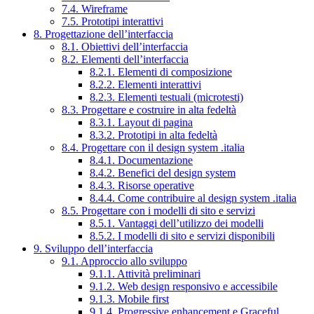
7.4. Wireframe
7.5. Prototipi interattivi
8. Progettazione dell’interfaccia
8.1. Obiettivi dell’interfaccia
8.2. Elementi dell’interfaccia
8.2.1. Elementi di composizione
8.2.2. Elementi interattivi
8.2.3. Elementi testuali (microtesti)
8.3. Progettare e costruire in alta fedeltà
8.3.1. Layout di pagina
8.3.2. Prototipi in alta fedeltà
8.4. Progettare con il design system .italia
8.4.1. Documentazione
8.4.2. Benefici del design system
8.4.3. Risorse operative
8.4.4. Come contribuire al design system .italia
8.5. Progettare con i modelli di sito e servizi
8.5.1. Vantaggi dell’utilizzo dei modelli
8.5.2. I modelli di sito e servizi disponibili
9. Sviluppo dell’interfaccia
9.1. Approccio allo sviluppo
9.1.1. Attività preliminari
9.1.2. Web design responsivo e accessibile
9.1.3. Mobile first
9.1.4. Progressive enhancement e Graceful