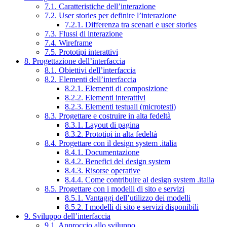
7.1. Caratteristiche dell’interazione
7.2. User stories per definire l’interazione
7.2.1. Differenza tra scenari e user stories
7.3. Flussi di interazione
7.4. Wireframe
7.5. Prototipi interattivi
8. Progettazione dell’interfaccia
8.1. Obiettivi dell’interfaccia
8.2. Elementi dell’interfaccia
8.2.1. Elementi di composizione
8.2.2. Elementi interattivi
8.2.3. Elementi testuali (microtesti)
8.3. Progettare e costruire in alta fedeltà
8.3.1. Layout di pagina
8.3.2. Prototipi in alta fedeltà
8.4. Progettare con il design system .italia
8.4.1. Documentazione
8.4.2. Benefici del design system
8.4.3. Risorse operative
8.4.4. Come contribuire al design system .italia
8.5. Progettare con i modelli di sito e servizi
8.5.1. Vantaggi dell’utilizzo dei modelli
8.5.2. I modelli di sito e servizi disponibili
9. Sviluppo dell’interfaccia
9.1. Approccio allo sviluppo