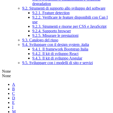
degradation
9.2. Strumenti di supporto allo sviluppo del software
9.2.1. Feature detection
9.2.2. Verificare le feature disponibili con Can I
use
9.2.3. Strumenti e risorse per CSS e JavaScript
9.2.4. Supporto browser
9.2.5. Misurare le prestazioni
9.3. Catalogo del riuso
9.4. Sviluppare con il design system .italia
9.4.1. Il framework Bootstrap Italia
9.4.2. Il kit di sviluppo React
9.4.3. Il kit di sviluppo Angular
9.5. Sviluppare con i modelli di sito e servizi
None
None
A
B
C
D
E
I
M