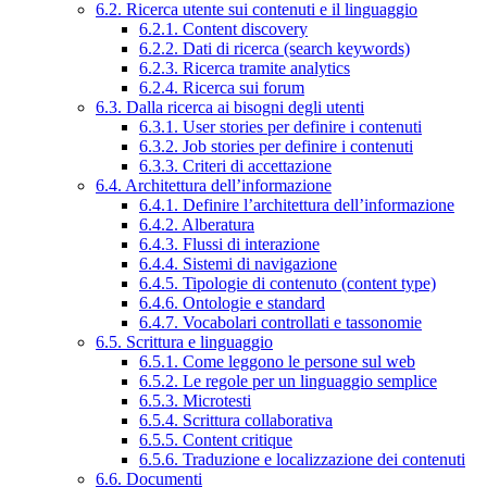
6.2. Ricerca utente sui contenuti e il linguaggio
6.2.1. Content discovery
6.2.2. Dati di ricerca (search keywords)
6.2.3. Ricerca tramite analytics
6.2.4. Ricerca sui forum
6.3. Dalla ricerca ai bisogni degli utenti
6.3.1. User stories per definire i contenuti
6.3.2. Job stories per definire i contenuti
6.3.3. Criteri di accettazione
6.4. Architettura dell’informazione
6.4.1. Definire l’architettura dell’informazione
6.4.2. Alberatura
6.4.3. Flussi di interazione
6.4.4. Sistemi di navigazione
6.4.5. Tipologie di contenuto (content type)
6.4.6. Ontologie e standard
6.4.7. Vocabolari controllati e tassonomie
6.5. Scrittura e linguaggio
6.5.1. Come leggono le persone sul web
6.5.2. Le regole per un linguaggio semplice
6.5.3. Microtesti
6.5.4. Scrittura collaborativa
6.5.5. Content critique
6.5.6. Traduzione e localizzazione dei contenuti
6.6. Documenti