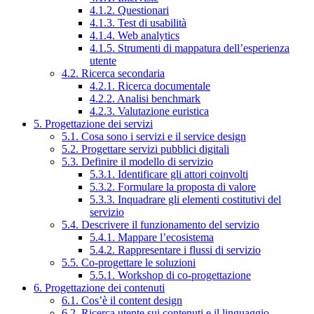
4.1.2. Questionari
4.1.3. Test di usabilità
4.1.4. Web analytics
4.1.5. Strumenti di mappatura dell’esperienza
utente
4.2. Ricerca secondaria
4.2.1. Ricerca documentale
4.2.2. Analisi benchmark
4.2.3. Valutazione euristica
5. Progettazione dei servizi
5.1. Cosa sono i servizi e il service design
5.2. Progettare servizi pubblici digitali
5.3. Definire il modello di servizio
5.3.1. Identificare gli attori coinvolti
5.3.2. Formulare la proposta di valore
5.3.3. Inquadrare gli elementi costitutivi del
servizio
5.4. Descrivere il funzionamento del servizio
5.4.1. Mappare l’ecosistema
5.4.2. Rappresentare i flussi di servizio
5.5. Co-progettare le soluzioni
5.5.1. Workshop di co-progettazione
6. Progettazione dei contenuti
6.1. Cos’è il content design
6.2. Ricerca utente sui contenuti e il linguaggio