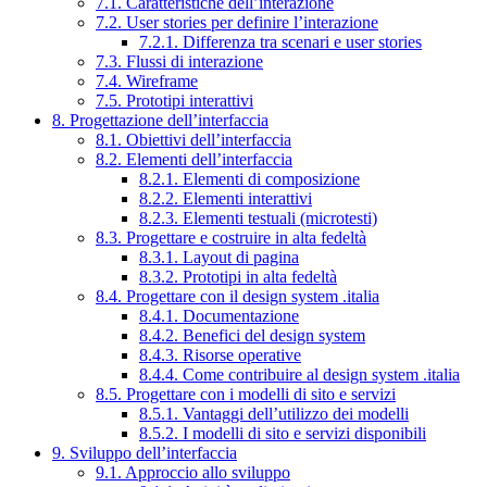
7.1. Caratteristiche dell’interazione
7.2. User stories per definire l’interazione
7.2.1. Differenza tra scenari e user stories
7.3. Flussi di interazione
7.4. Wireframe
7.5. Prototipi interattivi
8. Progettazione dell’interfaccia
8.1. Obiettivi dell’interfaccia
8.2. Elementi dell’interfaccia
8.2.1. Elementi di composizione
8.2.2. Elementi interattivi
8.2.3. Elementi testuali (microtesti)
8.3. Progettare e costruire in alta fedeltà
8.3.1. Layout di pagina
8.3.2. Prototipi in alta fedeltà
8.4. Progettare con il design system .italia
8.4.1. Documentazione
8.4.2. Benefici del design system
8.4.3. Risorse operative
8.4.4. Come contribuire al design system .italia
8.5. Progettare con i modelli di sito e servizi
8.5.1. Vantaggi dell’utilizzo dei modelli
8.5.2. I modelli di sito e servizi disponibili
9. Sviluppo dell’interfaccia
9.1. Approccio allo sviluppo