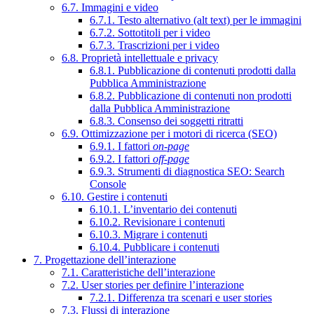
6.7. Immagini e video
6.7.1. Testo alternativo (alt text) per le immagini
6.7.2. Sottotitoli per i video
6.7.3. Trascrizioni per i video
6.8. Proprietà intellettuale e privacy
6.8.1. Pubblicazione di contenuti prodotti dalla
Pubblica Amministrazione
6.8.2. Pubblicazione di contenuti non prodotti
dalla Pubblica Amministrazione
6.8.3. Consenso dei soggetti ritratti
6.9. Ottimizzazione per i motori di ricerca (SEO)
6.9.1. I fattori
on-page
6.9.2. I fattori
off-page
6.9.3. Strumenti di diagnostica SEO: Search
Console
6.10. Gestire i contenuti
6.10.1. L’inventario dei contenuti
6.10.2. Revisionare i contenuti
6.10.3. Migrare i contenuti
6.10.4. Pubblicare i contenuti
7. Progettazione dell’interazione
7.1. Caratteristiche dell’interazione
7.2. User stories per definire l’interazione
7.2.1. Differenza tra scenari e user stories
7.3. Flussi di interazione