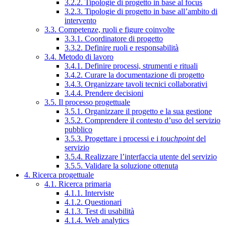
3.2.2. Tipologie di progetto in base al focus
3.2.3. Tipologie di progetto in base all’ambito di
intervento
3.3. Competenze, ruoli e figure coinvolte
3.3.1. Coordinatore di progetto
3.3.2. Definire ruoli e responsabilità
3.4. Metodo di lavoro
3.4.1. Definire processi, strumenti e rituali
3.4.2. Curare la documentazione di progetto
3.4.3. Organizzare tavoli tecnici collaborativi
3.4.4. Prendere decisioni
3.5. Il processo progettuale
3.5.1. Organizzare il progetto e la sua gestione
3.5.2. Comprendere il contesto d’uso del servizio
pubblico
3.5.3. Progettare i processi e i
touchpoint
del
servizio
3.5.4. Realizzare l’interfaccia utente del servizio
3.5.5. Validare la soluzione ottenuta
4. Ricerca progettuale
4.1. Ricerca primaria
4.1.1. Interviste
4.1.2. Questionari
4.1.3. Test di usabilità
4.1.4. Web analytics