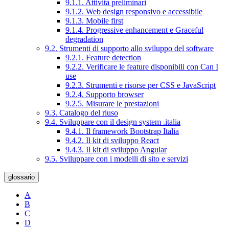
9.1.1. Attività preliminari
9.1.2. Web design responsivo e accessibile
9.1.3. Mobile first
9.1.4. Progressive enhancement e Graceful
degradation
9.2. Strumenti di supporto allo sviluppo del software
9.2.1. Feature detection
9.2.2. Verificare le feature disponibili con Can I
use
9.2.3. Strumenti e risorse per CSS e JavaScript
9.2.4. Supporto browser
9.2.5. Misurare le prestazioni
9.3. Catalogo del riuso
9.4. Sviluppare con il design system .italia
9.4.1. Il framework Bootstrap Italia
9.4.2. Il kit di sviluppo React
9.4.3. Il kit di sviluppo Angular
9.5. Sviluppare con i modelli di sito e servizi
glossario
A
B
C
D