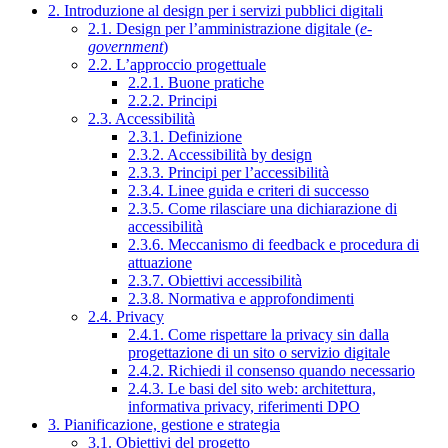
2. Introduzione al design per i servizi pubblici digitali
2.1. Design per l’amministrazione digitale (
e-
government
)
2.2. L’approccio progettuale
2.2.1. Buone pratiche
2.2.2. Principi
2.3. Accessibilità
2.3.1. Definizione
2.3.2. Accessibilità by design
2.3.3. Principi per l’accessibilità
2.3.4. Linee guida e criteri di successo
2.3.5. Come rilasciare una dichiarazione di
accessibilità
2.3.6. Meccanismo di feedback e procedura di
attuazione
2.3.7. Obiettivi accessibilità
2.3.8. Normativa e approfondimenti
2.4. Privacy
2.4.1. Come rispettare la privacy sin dalla
progettazione di un sito o servizio digitale
2.4.2. Richiedi il consenso quando necessario
2.4.3. Le basi del sito web: architettura,
informativa privacy, riferimenti DPO
3. Pianificazione, gestione e strategia
3.1. Obiettivi del progetto