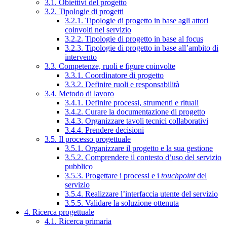
3.1. Obiettivi del progetto
3.2. Tipologie di progetti
3.2.1. Tipologie di progetto in base agli attori
coinvolti nel servizio
3.2.2. Tipologie di progetto in base al focus
3.2.3. Tipologie di progetto in base all’ambito di
intervento
3.3. Competenze, ruoli e figure coinvolte
3.3.1. Coordinatore di progetto
3.3.2. Definire ruoli e responsabilità
3.4. Metodo di lavoro
3.4.1. Definire processi, strumenti e rituali
3.4.2. Curare la documentazione di progetto
3.4.3. Organizzare tavoli tecnici collaborativi
3.4.4. Prendere decisioni
3.5. Il processo progettuale
3.5.1. Organizzare il progetto e la sua gestione
3.5.2. Comprendere il contesto d’uso del servizio
pubblico
3.5.3. Progettare i processi e i
touchpoint
del
servizio
3.5.4. Realizzare l’interfaccia utente del servizio
3.5.5. Validare la soluzione ottenuta
4. Ricerca progettuale
4.1. Ricerca primaria