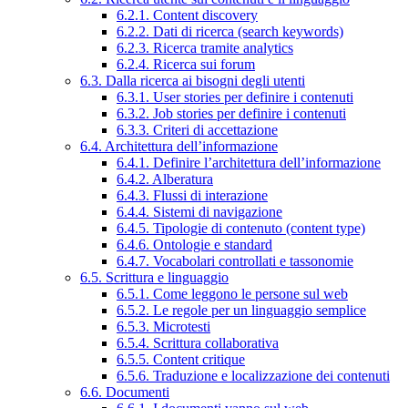
6.2.1. Content discovery
6.2.2. Dati di ricerca (search keywords)
6.2.3. Ricerca tramite analytics
6.2.4. Ricerca sui forum
6.3. Dalla ricerca ai bisogni degli utenti
6.3.1. User stories per definire i contenuti
6.3.2. Job stories per definire i contenuti
6.3.3. Criteri di accettazione
6.4. Architettura dell’informazione
6.4.1. Definire l’architettura dell’informazione
6.4.2. Alberatura
6.4.3. Flussi di interazione
6.4.4. Sistemi di navigazione
6.4.5. Tipologie di contenuto (content type)
6.4.6. Ontologie e standard
6.4.7. Vocabolari controllati e tassonomie
6.5. Scrittura e linguaggio
6.5.1. Come leggono le persone sul web
6.5.2. Le regole per un linguaggio semplice
6.5.3. Microtesti
6.5.4. Scrittura collaborativa
6.5.5. Content critique
6.5.6. Traduzione e localizzazione dei contenuti
6.6. Documenti