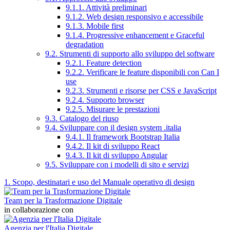
9.1.1. Attività preliminari
9.1.2. Web design responsivo e accessibile
9.1.3. Mobile first
9.1.4. Progressive enhancement e Graceful
degradation
9.2. Strumenti di supporto allo sviluppo del software
9.2.1. Feature detection
9.2.2. Verificare le feature disponibili con Can I
use
9.2.3. Strumenti e risorse per CSS e JavaScript
9.2.4. Supporto browser
9.2.5. Misurare le prestazioni
9.3. Catalogo del riuso
9.4. Sviluppare con il design system .italia
9.4.1. Il framework Bootstrap Italia
9.4.2. Il kit di sviluppo React
9.4.3. Il kit di sviluppo Angular
9.5. Sviluppare con i modelli di sito e servizi
1. Scopo, destinatari e uso del Manuale operativo di design
Team per la Trasformazione Digitale
in collaborazione con
Agenzia per l'Italia Digitale