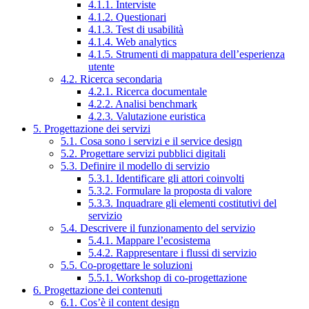
4.1.1. Interviste
4.1.2. Questionari
4.1.3. Test di usabilità
4.1.4. Web analytics
4.1.5. Strumenti di mappatura dell’esperienza
utente
4.2. Ricerca secondaria
4.2.1. Ricerca documentale
4.2.2. Analisi benchmark
4.2.3. Valutazione euristica
5. Progettazione dei servizi
5.1. Cosa sono i servizi e il service design
5.2. Progettare servizi pubblici digitali
5.3. Definire il modello di servizio
5.3.1. Identificare gli attori coinvolti
5.3.2. Formulare la proposta di valore
5.3.3. Inquadrare gli elementi costitutivi del
servizio
5.4. Descrivere il funzionamento del servizio
5.4.1. Mappare l’ecosistema
5.4.2. Rappresentare i flussi di servizio
5.5. Co-progettare le soluzioni
5.5.1. Workshop di co-progettazione
6. Progettazione dei contenuti
6.1. Cos’è il content design