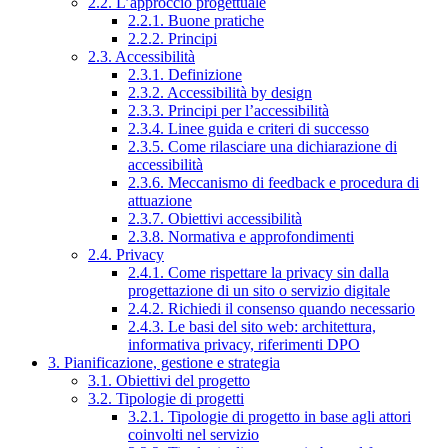
2.2. L’approccio progettuale
2.2.1. Buone pratiche
2.2.2. Principi
2.3. Accessibilità
2.3.1. Definizione
2.3.2. Accessibilità by design
2.3.3. Principi per l’accessibilità
2.3.4. Linee guida e criteri di successo
2.3.5. Come rilasciare una dichiarazione di
accessibilità
2.3.6. Meccanismo di feedback e procedura di
attuazione
2.3.7. Obiettivi accessibilità
2.3.8. Normativa e approfondimenti
2.4. Privacy
2.4.1. Come rispettare la privacy sin dalla
progettazione di un sito o servizio digitale
2.4.2. Richiedi il consenso quando necessario
2.4.3. Le basi del sito web: architettura,
informativa privacy, riferimenti DPO
3. Pianificazione, gestione e strategia
3.1. Obiettivi del progetto
3.2. Tipologie di progetti
3.2.1. Tipologie di progetto in base agli attori
coinvolti nel servizio