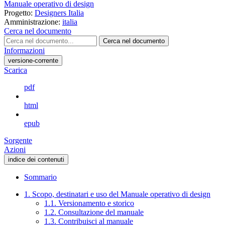
Manuale operativo di design
Progetto:
Designers Italia
Amministrazione:
italia
Cerca nel documento
Cerca nel documento
Informazioni
versione-corrente
Scarica
pdf
html
epub
Sorgente
Azioni
indice dei contenuti
Sommario
1. Scopo, destinatari e uso del Manuale operativo di design
1.1. Versionamento e storico
1.2. Consultazione del manuale
1.3. Contribuisci al manuale