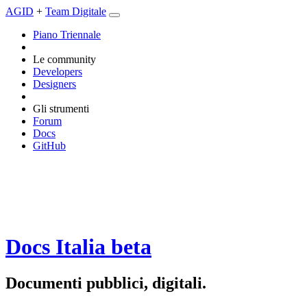
AGID
+
Team Digitale
Piano Triennale
Le community
Developers
Designers
Gli strumenti
Forum
Docs
GitHub
Docs Italia
beta
Documenti pubblici, digitali.