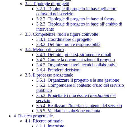
3.2. Tipologie di progetti
3.2.1. Tipologie di progetto in base agli attori
coinvolti nel servizio
3.2.2. Tipologie di progetto in base al focus
3.2.3. Tipologie di progetto in base all’ambito di
intervento
3.3. Competenze, ruoli e figure coinvolte
3.3.1. Coordinatore di progetto
3.3.2. Definire ruoli e responsabilità
3.4. Metodo di lavoro
3.4.1. Definire processi, strumenti e rituali
3.4.2. Curare la documentazione di progetto
3.4.3. Organizzare tavoli tecnici collaborativi
3.4.4. Prendere decisioni
3.5. Il processo progettuale
3.5.1. Organizzare il progetto e la sua gestione
3.5.2. Comprendere il contesto d’uso del servizio
pubblico
3.5.3. Progettare i processi e i
touchpoint
del
servizio
3.5.4. Realizzare l’interfaccia utente del servizio
3.5.5. Validare la soluzione ottenuta
4. Ricerca progettuale
4.1. Ricerca primaria
4.1.1. Interviste