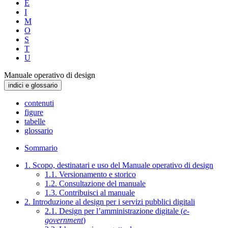
E
I
M
O
S
T
U
Manuale operativo di design
indici e glossario
contenuti
figure
tabelle
glossario
Sommario
1. Scopo, destinatari e uso del Manuale operativo di design
1.1. Versionamento e storico
1.2. Consultazione del manuale
1.3. Contribuisci al manuale
2. Introduzione al design per i servizi pubblici digitali
2.1. Design per l’amministrazione digitale (
e-
government
)