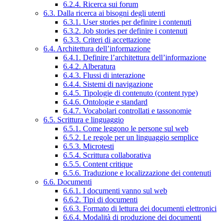
6.2.4. Ricerca sui forum
6.3. Dalla ricerca ai bisogni degli utenti
6.3.1. User stories per definire i contenuti
6.3.2. Job stories per definire i contenuti
6.3.3. Criteri di accettazione
6.4. Architettura dell’informazione
6.4.1. Definire l’architettura dell’informazione
6.4.2. Alberatura
6.4.3. Flussi di interazione
6.4.4. Sistemi di navigazione
6.4.5. Tipologie di contenuto (content type)
6.4.6. Ontologie e standard
6.4.7. Vocabolari controllati e tassonomie
6.5. Scrittura e linguaggio
6.5.1. Come leggono le persone sul web
6.5.2. Le regole per un linguaggio semplice
6.5.3. Microtesti
6.5.4. Scrittura collaborativa
6.5.5. Content critique
6.5.6. Traduzione e localizzazione dei contenuti
6.6. Documenti
6.6.1. I documenti vanno sul web
6.6.2. Tipi di documenti
6.6.3. Formato di lettura dei documenti elettronici
6.6.4. Modalità di produzione dei documenti