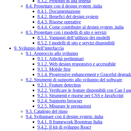
8.3.2. Prototipi in alta fedeltà
8.4. Progettare con il design system .italia
8.4.1. Documentazione
8.4.2. Benefici del design system
8.4.3. Risorse operative
8.4.4. Come contribuire al design system .italia
8.5. Progettare con i modelli di sito e servizi
8.5.1. Vantaggi dell’utilizzo dei modelli
8.5.2. I modelli di sito e servizi disponibili
9. Sviluppo dell’interfaccia
9.1. Approccio allo sviluppo
9.1.1. Attività preliminari
9.1.2. Web design responsivo e accessibile
9.1.3. Mobile first
9.1.4. Progressive enhancement e Graceful degrad
9.2. Strumenti di supporto allo sviluppo del software
9.2.1. Feature detection
9.2.2. Verificare le feature disponibili con Can I us
9.2.3. Strumenti e risorse per CSS e JavaScript
9.2.4. Supporto browser
9.2.5. Misurare le prestazioni
9.3. Catalogo del riuso
9.4. Sviluppare con il design system .italia
9.4.1. Il framework Bootstrap Italia
9.4.2. Il kit di sviluppo React