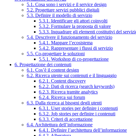
5.1. Cosa sono i servizi e il service design
5.2. Progettare servizi pubblici digitali
5.3. Definire il modello di servizio
5.3.1. Identificare gli attori coinvolti
5.3.2. Formulare la proposta di valore
5.3.3. Inquadrare gli elementi costitutivi del serviz
5.4. Descrivere il funzionamento del servizio
5.4.1. Mappare l’ecosistema
5.4.2. Rappresentare i flussi di servizio
5.5. Co-progettare le soluzioni
5.5.1. Workshop di co-progettazione
6. Progettazione dei contenuti
6.1. Cos’è il content design
6.2. Ricerca utente sui contenuti e il linguaggio
6.2.1. Content discovery
6.2.2. Dati di ricerca (search keywords)
6.2.3. Ricerca tramite analytics
6.2.4. Ricerca sui forum
6.3. Dalla ricerca ai bisogni degli utenti
6.3.1. User stories per definire i contenuti
6.3.2. Job stories per definire i contenuti
6.3.3. Criteri di accettazione
6.4. Architettura dell’informazione
6.4.1. Definire l’architettura dell’informazione
6.4.2. Alberatura