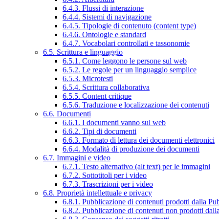
6.4.3. Flussi di interazione
6.4.4. Sistemi di navigazione
6.4.5. Tipologie di contenuto (content type)
6.4.6. Ontologie e standard
6.4.7. Vocabolari controllati e tassonomie
6.5. Scrittura e linguaggio
6.5.1. Come leggono le persone sul web
6.5.2. Le regole per un linguaggio semplice
6.5.3. Microtesti
6.5.4. Scrittura collaborativa
6.5.5. Content critique
6.5.6. Traduzione e localizzazione dei contenuti
6.6. Documenti
6.6.1. I documenti vanno sul web
6.6.2. Tipi di documenti
6.6.3. Formato di lettura dei documenti elettronici
6.6.4. Modalità di produzione dei documenti
6.7. Immagini e video
6.7.1. Testo alternativo (alt text) per le immagini
6.7.2. Sottotitoli per i video
6.7.3. Trascrizioni per i video
6.8. Proprietà intellettuale e privacy
6.8.1. Pubblicazione di contenuti prodotti dalla P
6.8.2. Pubblicazione di contenuti non prodotti dal