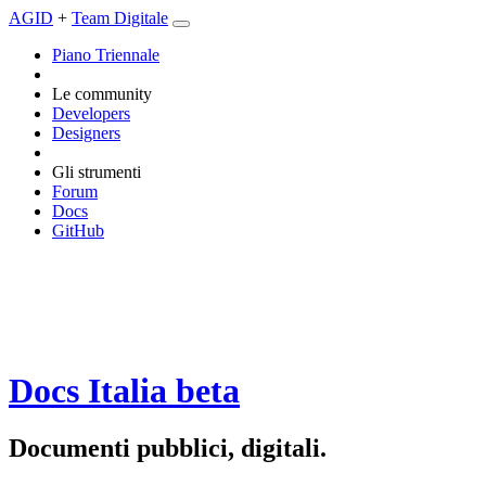
AGID
+
Team Digitale
Piano Triennale
Le community
Developers
Designers
Gli strumenti
Forum
Docs
GitHub
Docs Italia
beta
Documenti pubblici, digitali.