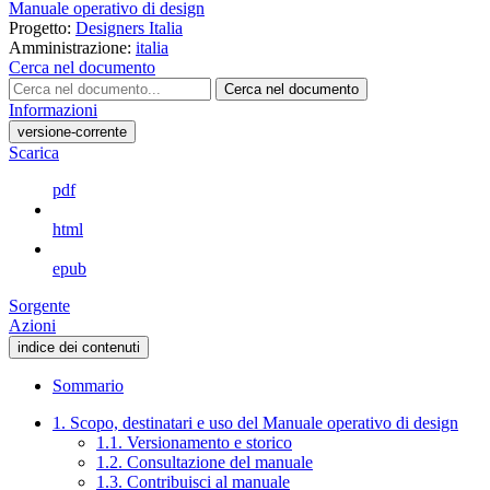
Manuale operativo di design
Progetto:
Designers Italia
Amministrazione:
italia
Cerca nel documento
Cerca nel documento
Informazioni
versione-corrente
Scarica
pdf
html
epub
Sorgente
Azioni
indice dei contenuti
Sommario
1. Scopo, destinatari e uso del Manuale operativo di design
1.1. Versionamento e storico
1.2. Consultazione del manuale
1.3. Contribuisci al manuale