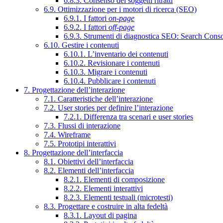
6.8.3. Consenso dei soggetti ritratti
6.9. Ottimizzazione per i motori di ricerca (SEO)
6.9.1. I fattori
on-page
6.9.2. I fattori
off-page
6.9.3. Strumenti di diagnostica SEO: Search Cons
6.10. Gestire i contenuti
6.10.1. L’inventario dei contenuti
6.10.2. Revisionare i contenuti
6.10.3. Migrare i contenuti
6.10.4. Pubblicare i contenuti
7. Progettazione dell’interazione
7.1. Caratteristiche dell’interazione
7.2. User stories per definire l’interazione
7.2.1. Differenza tra scenari e user stories
7.3. Flussi di interazione
7.4. Wireframe
7.5. Prototipi interattivi
8. Progettazione dell’interfaccia
8.1. Obiettivi dell’interfaccia
8.2. Elementi dell’interfaccia
8.2.1. Elementi di composizione
8.2.2. Elementi interattivi
8.2.3. Elementi testuali (microtesti)
8.3. Progettare e costruire in alta fedeltà
8.3.1. Layout di pagina