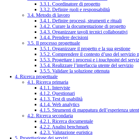
3.3.1. Coordinatore di progetto
3.3.2. Definire ruoli e responsabilità
3.4. Metodo di lavoro
3.4.1. Definire processi, strumenti e rituali
3.4.2. Curare la documentazione di progetto
3.4.3. Organizzare tavoli tecnici collaborativi
3.4.4. Prendere decisioni
3.5. Il processo progettuale
3.5.1. Organizzare il progetto e la sua gestione
3.5.2. Comprendere il contesto d’uso del servizio 
3.5.3. Progettare i processi e i
touchpoint
del servi
3.5.4. Realizzare l’interfaccia utente del servizio
3.5.5. Validare la soluzione ottenuta
4. Ricerca progettuale
4.1. Ricerca primaria
4.1.1. Interviste
4.1.2. Questionari
4.1.3. Test di usabilità
4.1.4. Web analytics
4.1.5. Strumenti di mappatura dell’esperienza uten
4.2. Ricerca secondaria
4.2.1. Ricerca documentale
4.2.2. Analisi benchmark
4.2.3. Valutazione euristica
5. Progettazione dei servizi