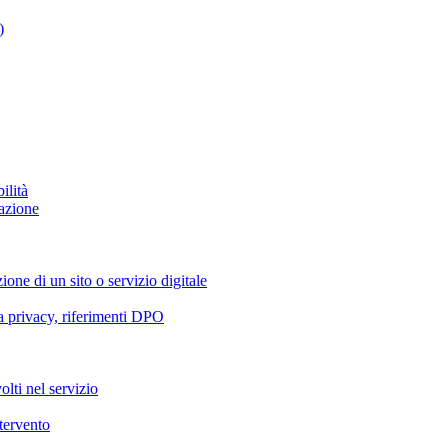
)
ilità
azione
ione di un sito o servizio digitale
va privacy, riferimenti DPO
olti nel servizio
ntervento