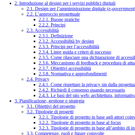
2. Introduzione al design per i servizi pubblici digitali
2.1. Design per l’amministrazione digitale (
e-government
2.2. L’approccio progettuale
2.2.1. Buone pratiche
2.2.2. Principi
2.3. Accessibilità
2.3.1. Definizione
2.3.2. Accessibilità by design
2.3.3. Principi per l’accessibilità
2.3.4. Linee guida e criteri di successo
2.3.5. Come rilasciare una dichiarazione di accessib
2.3.6. Meccanismo di feedback e procedura di attu
2.3.7. Obiettivi accessibilità
2.3.8. Normativa e approfondimenti
2.4. Privacy
2.4.1. Come rispettare la privacy sin dalla progettaz
2.4.2. Richiedi il consenso quando necessario
2.4.3. Le basi del sito web: architettura, informati
3. Pianificazione, gestione e strategia
3.1. Obiettivi del progetto
3.2. Tipologie di progetti
3.2.1. Tipologie di progetto in base agli attori coinv
3.2.2. Tipologie di progetto in base al focus
3.2.3. Tipologie di progetto in base all’ambito di i
3.3. Competenze, ruoli e figure coinvolte