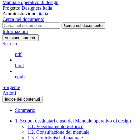
Manuale operativo di design
Progetto:
Designers Italia
Amministrazione:
italia
Cerca nel documento
Cerca nel documento
Informazioni
versione-corrente
Scarica
pdf
html
epub
Sorgente
Azioni
indice dei contenuti
Sommario
1. Scopo, destinatari e uso del Manuale operativo di design
1.1. Versionamento e storico
1.2. Consultazione del manuale
1.3. Contribuisci al manuale