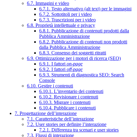
6.7. Immagini e video
6.7.1. Testo alternativo (alt text) per le immagini
6.7.2. Sottotitoli per i video
6.7.3. Trascrizioni per i video
6.8. Proprietà intellettuale e privacy
6.8.1. Pubblicazione di contenuti prodotti dalla
Pubblica Amministrazione
6.8.2. Pubblicazione di contenuti non prodotti
dalla Pubblica Amministrazione
6.8.3. Consenso dei soggetti ritratti
6.9. Ottimizzazione per i motori di ricerca (SEO)
6.9.1. I fattori
on-page
6.9.2. I fattori
off-page
6.9.3. Strumenti di diagnostica SEO: Search
Console
6.10. Gestire i contenuti
6.10.1. L’inventario dei contenuti
6.10.2. Revisionare i contenuti
6.10.3. Migrare i contenuti
6.10.4. Pubblicare i contenuti
7. Progettazione dell’interazione
7.1. Caratteristiche dell’interazione
7.2. User stories per definire l’interazione
7.2.1. Differenza tra scenari e user stories
7.3. Flussi di interazione