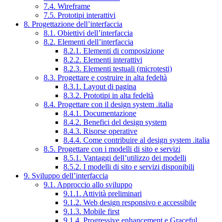
7.4. Wireframe
7.5. Prototipi interattivi
8. Progettazione dell’interfaccia
8.1. Obiettivi dell’interfaccia
8.2. Elementi dell’interfaccia
8.2.1. Elementi di composizione
8.2.2. Elementi interattivi
8.2.3. Elementi testuali (microtesti)
8.3. Progettare e costruire in alta fedeltà
8.3.1. Layout di pagina
8.3.2. Prototipi in alta fedeltà
8.4. Progettare con il design system .italia
8.4.1. Documentazione
8.4.2. Benefici del design system
8.4.3. Risorse operative
8.4.4. Come contribuire al design system .italia
8.5. Progettare con i modelli di sito e servizi
8.5.1. Vantaggi dell’utilizzo dei modelli
8.5.2. I modelli di sito e servizi disponibili
9. Sviluppo dell’interfaccia
9.1. Approccio allo sviluppo
9.1.1. Attività preliminari
9.1.2. Web design responsivo e accessibile
9.1.3. Mobile first
9.1.4. Progressive enhancement e Graceful