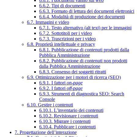
6.6.1. I documenti vanno sul web
6.6.2. Tipi di documenti
6.6.3. Formato di lettura dei documenti elettronici
6.6.4. Modalità di produzione dei documenti
6.7. Immagini e video
6.7.1. Testo alternativo (alt text) per le immagini
6.7.2. Sottotitoli per i video
6.7.3. Trascrizioni per i video
6.8. Proprietà intellettuale e privacy
6.8.1. Pubblicazione di contenuti prodotti dalla
Pubblica Amministrazione
6.8.2. Pubblicazione di contenuti non prodotti
dalla Pubblica Amministrazione
6.8.3. Consenso dei soggetti ritratti
6.9. Ottimizzazione per i motori di ricerca (SEO)
6.9.1. I fattori
on-page
6.9.2. I fattori
off-page
6.9.3. Strumenti di diagnostica SEO: Search
Console
6.10. Gestire i contenuti
6.10.1. L’inventario dei contenuti
6.10.2. Revisionare i contenuti
6.10.3. Migrare i contenuti
6.10.4. Pubblicare i contenuti
7. Progettazione dell’interazione