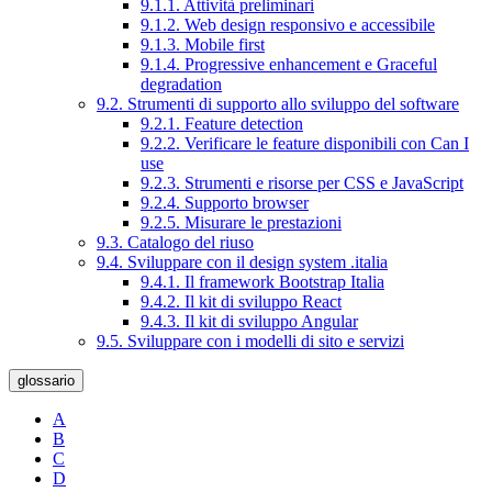
9.1.1. Attività preliminari
9.1.2. Web design responsivo e accessibile
9.1.3. Mobile first
9.1.4. Progressive enhancement e Graceful
degradation
9.2. Strumenti di supporto allo sviluppo del software
9.2.1. Feature detection
9.2.2. Verificare le feature disponibili con Can I
use
9.2.3. Strumenti e risorse per CSS e JavaScript
9.2.4. Supporto browser
9.2.5. Misurare le prestazioni
9.3. Catalogo del riuso
9.4. Sviluppare con il design system .italia
9.4.1. Il framework Bootstrap Italia
9.4.2. Il kit di sviluppo React
9.4.3. Il kit di sviluppo Angular
9.5. Sviluppare con i modelli di sito e servizi
glossario
A
B
C
D