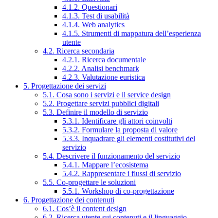
4.1.2. Questionari
4.1.3. Test di usabilità
4.1.4. Web analytics
4.1.5. Strumenti di mappatura dell’esperienza
utente
4.2. Ricerca secondaria
4.2.1. Ricerca documentale
4.2.2. Analisi benchmark
4.2.3. Valutazione euristica
5. Progettazione dei servizi
5.1. Cosa sono i servizi e il service design
5.2. Progettare servizi pubblici digitali
5.3. Definire il modello di servizio
5.3.1. Identificare gli attori coinvolti
5.3.2. Formulare la proposta di valore
5.3.3. Inquadrare gli elementi costitutivi del
servizio
5.4. Descrivere il funzionamento del servizio
5.4.1. Mappare l’ecosistema
5.4.2. Rappresentare i flussi di servizio
5.5. Co-progettare le soluzioni
5.5.1. Workshop di co-progettazione
6. Progettazione dei contenuti
6.1. Cos’è il content design
6.2. Ricerca utente sui contenuti e il linguaggio