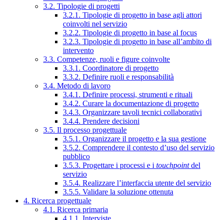
3.2. Tipologie di progetti
3.2.1. Tipologie di progetto in base agli attori
coinvolti nel servizio
3.2.2. Tipologie di progetto in base al focus
3.2.3. Tipologie di progetto in base all’ambito di
intervento
3.3. Competenze, ruoli e figure coinvolte
3.3.1. Coordinatore di progetto
3.3.2. Definire ruoli e responsabilità
3.4. Metodo di lavoro
3.4.1. Definire processi, strumenti e rituali
3.4.2. Curare la documentazione di progetto
3.4.3. Organizzare tavoli tecnici collaborativi
3.4.4. Prendere decisioni
3.5. Il processo progettuale
3.5.1. Organizzare il progetto e la sua gestione
3.5.2. Comprendere il contesto d’uso del servizio
pubblico
3.5.3. Progettare i processi e i
touchpoint
del
servizio
3.5.4. Realizzare l’interfaccia utente del servizio
3.5.5. Validare la soluzione ottenuta
4. Ricerca progettuale
4.1. Ricerca primaria
4.1.1. Interviste