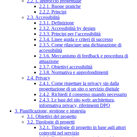
2.2. L’approccio progettuale
2.2.1. Buone pratiche
2.2.2. Principi
2.3. Accessibilità
2.3.1. Definizione
2.3.2. Accessibilità by design
2.3.3. Principi per l’accessibilità
2.3.4. Linee guida e criteri di successo
2.3.5. Come rilasciare una dichiarazione di
accessibilità
2.3.6. Meccanismo di feedback e procedura di
attuazione
2.3.7. Obiettivi accessibilità
2.3.8. Normativa e approfondimenti
2.4. Privacy
2.4.1. Come rispettare la privacy sin dalla
progettazione di un sito o servizio digitale
2.4.2. Richiedi il consenso quando necessario
2.4.3. Le basi del sito web: architettura,
informativa privacy, riferimenti DPO
3. Pianificazione, gestione e strategia
3.1. Obiettivi del progetto
3.2. Tipologie di progetti
3.2.1. Tipologie di progetto in base agli attori
coinvolti nel servizio