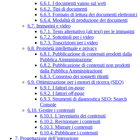
6.6.1. I documenti vanno sul web
6.6.2. Tipi di documenti
6.6.3. Formato di lettura dei documenti elettronici
6.6.4. Modalità di produzione dei documenti
6.7. Immagini e video
6.7.1. Testo alternativo (alt text) per le immagini
6.7.2. Sottotitoli per i video
6.7.3. Trascrizioni per i video
6.8. Proprietà intellettuale e privacy
6.8.1. Pubblicazione di contenuti prodotti dalla
Pubblica Amministrazione
6.8.2. Pubblicazione di contenuti non prodotti
dalla Pubblica Amministrazione
6.8.3. Consenso dei soggetti ritratti
6.9. Ottimizzazione per i motori di ricerca (SEO)
6.9.1. I fattori
on-page
6.9.2. I fattori
off-page
6.9.3. Strumenti di diagnostica SEO: Search
Console
6.10. Gestire i contenuti
6.10.1. L’inventario dei contenuti
6.10.2. Revisionare i contenuti
6.10.3. Migrare i contenuti
6.10.4. Pubblicare i contenuti
7. Progettazione dell’interazione