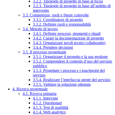
3.2.2. Tipologie di progetto in base al focus
3.2.3. Tipologie di progetto in base all’ambito di
intervento
3.3. Competenze, ruoli e figure coinvolte
3.3.1. Coordinatore di progetto
3.3.2. Definire ruoli e responsabilità
3.4. Metodo di lavoro
3.4.1. Definire processi, strumenti e rituali
3.4.2. Curare la documentazione di progetto
3.4.3. Organizzare tavoli tecnici collaborativi
3.4.4. Prendere decisioni
3.5. Il processo progettuale
3.5.1. Organizzare il progetto e la sua gestione
3.5.2. Comprendere il contesto d’uso del servizio
pubblico
3.5.3. Progettare i processi e i
touchpoint
del
servizio
3.5.4. Realizzare l’interfaccia utente del servizio
3.5.5. Validare la soluzione ottenuta
4. Ricerca progettuale
4.1. Ricerca primaria
4.1.1. Interviste
4.1.2. Questionari
4.1.3. Test di usabilità
4.1.4. Web analytics