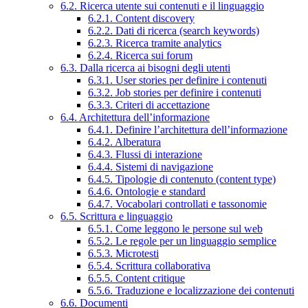
6.2. Ricerca utente sui contenuti e il linguaggio
6.2.1. Content discovery
6.2.2. Dati di ricerca (search keywords)
6.2.3. Ricerca tramite analytics
6.2.4. Ricerca sui forum
6.3. Dalla ricerca ai bisogni degli utenti
6.3.1. User stories per definire i contenuti
6.3.2. Job stories per definire i contenuti
6.3.3. Criteri di accettazione
6.4. Architettura dell’informazione
6.4.1. Definire l’architettura dell’informazione
6.4.2. Alberatura
6.4.3. Flussi di interazione
6.4.4. Sistemi di navigazione
6.4.5. Tipologie di contenuto (content type)
6.4.6. Ontologie e standard
6.4.7. Vocabolari controllati e tassonomie
6.5. Scrittura e linguaggio
6.5.1. Come leggono le persone sul web
6.5.2. Le regole per un linguaggio semplice
6.5.3. Microtesti
6.5.4. Scrittura collaborativa
6.5.5. Content critique
6.5.6. Traduzione e localizzazione dei contenuti
6.6. Documenti