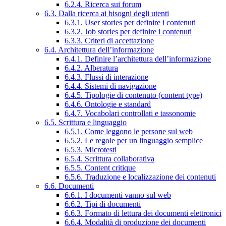
6.2.4. Ricerca sui forum
6.3. Dalla ricerca ai bisogni degli utenti
6.3.1. User stories per definire i contenuti
6.3.2. Job stories per definire i contenuti
6.3.3. Criteri di accettazione
6.4. Architettura dell’informazione
6.4.1. Definire l’architettura dell’informazione
6.4.2. Alberatura
6.4.3. Flussi di interazione
6.4.4. Sistemi di navigazione
6.4.5. Tipologie di contenuto (content type)
6.4.6. Ontologie e standard
6.4.7. Vocabolari controllati e tassonomie
6.5. Scrittura e linguaggio
6.5.1. Come leggono le persone sul web
6.5.2. Le regole per un linguaggio semplice
6.5.3. Microtesti
6.5.4. Scrittura collaborativa
6.5.5. Content critique
6.5.6. Traduzione e localizzazione dei contenuti
6.6. Documenti
6.6.1. I documenti vanno sul web
6.6.2. Tipi di documenti
6.6.3. Formato di lettura dei documenti elettronici
6.6.4. Modalità di produzione dei documenti