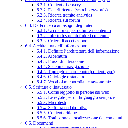
6.2.1. Content discovery
6.2.2. Dati di ricerca (search keywords)
6.2.3. Ricerca tramite analytics
6.2.4. Ricerca sui forum
6.3. Dalla ricerca ai bisogni degli utenti
6.3.1. User stories per definire i contenuti
6.3.2. Job stories per definire i contenuti
6.3.3. Criteri di accettazione
6.4. Architettura dell’informazione
6.4.1. Definire l’architettura dell’informazione
6.4.2. Alberatura
6.4.3. Flussi di interazione
6.4.4. Sistemi di navigazione
6.4.5. Tipologie di contenuto (content type)
6.4.6. Ontologie e standard
6.4.7. Vocabolari controllati e tassonomie
6.5. Scrittura e linguaggio
6.5.1. Come leggono le persone sul web
6.5.2. Le regole per un linguaggio semplice
6.5.3. Microtesti
6.5.4. Scrittura collaborativa
6.5.5. Content critique
6.5.6. Traduzione e localizzazione dei contenuti
6.6. Documenti