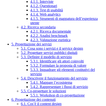
4.1.1. Interviste
4.1.2. Questionari
4.1.3. Test di usabilità
4.1.4. Web analytics
4.1.5. Strumenti di mappatura dell’esperienza
utente
4.2. Ricerca secondaria
4.2.1. Ricerca documentale
4.2.2. Analisi benchmark
4.2.3. Valutazione euristica
5. Progettazione dei servizi
5.1. Cosa sono i servizi e il service design
5.2. Progettare servizi pubblici digitali
5.3. Definire il modello di servizio
5.3.1. Identificare gli attori coinvolti
5.3.2. Formulare la proposta di valore
5.3.3. Inquadrare gli elementi costitutivi del
servizio
5.4. Descrivere il funzionamento del servizio
5.4.1. Mappare l’ecosistema
5.4.2. Rappresentare i flussi di servizio
5.5. Co-progettare le soluzioni
5.5.1. Workshop di co-progettazione
6. Progettazione dei contenuti
6.1. Cos’è il content design