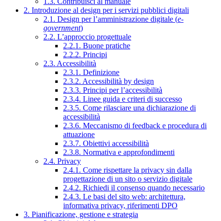
1.3. Contribuisci al manuale
2. Introduzione al design per i servizi pubblici digitali
2.1. Design per l’amministrazione digitale (
e-
government
)
2.2. L’approccio progettuale
2.2.1. Buone pratiche
2.2.2. Principi
2.3. Accessibilità
2.3.1. Definizione
2.3.2. Accessibilità by design
2.3.3. Principi per l’accessibilità
2.3.4. Linee guida e criteri di successo
2.3.5. Come rilasciare una dichiarazione di
accessibilità
2.3.6. Meccanismo di feedback e procedura di
attuazione
2.3.7. Obiettivi accessibilità
2.3.8. Normativa e approfondimenti
2.4. Privacy
2.4.1. Come rispettare la privacy sin dalla
progettazione di un sito o servizio digitale
2.4.2. Richiedi il consenso quando necessario
2.4.3. Le basi del sito web: architettura,
informativa privacy, riferimenti DPO
3. Pianificazione, gestione e strategia