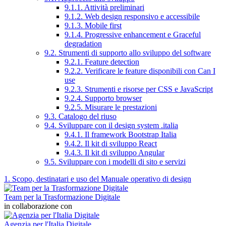
9.1.1. Attività preliminari
9.1.2. Web design responsivo e accessibile
9.1.3. Mobile first
9.1.4. Progressive enhancement e Graceful
degradation
9.2. Strumenti di supporto allo sviluppo del software
9.2.1. Feature detection
9.2.2. Verificare le feature disponibili con Can I
use
9.2.3. Strumenti e risorse per CSS e JavaScript
9.2.4. Supporto browser
9.2.5. Misurare le prestazioni
9.3. Catalogo del riuso
9.4. Sviluppare con il design system .italia
9.4.1. Il framework Bootstrap Italia
9.4.2. Il kit di sviluppo React
9.4.3. Il kit di sviluppo Angular
9.5. Sviluppare con i modelli di sito e servizi
1. Scopo, destinatari e uso del Manuale operativo di design
Team per la Trasformazione Digitale
in collaborazione con
Agenzia per l'Italia Digitale