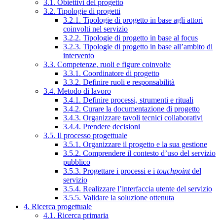
3.1. Obiettivi del progetto
3.2. Tipologie di progetti
3.2.1. Tipologie di progetto in base agli attori
coinvolti nel servizio
3.2.2. Tipologie di progetto in base al focus
3.2.3. Tipologie di progetto in base all’ambito di
intervento
3.3. Competenze, ruoli e figure coinvolte
3.3.1. Coordinatore di progetto
3.3.2. Definire ruoli e responsabilità
3.4. Metodo di lavoro
3.4.1. Definire processi, strumenti e rituali
3.4.2. Curare la documentazione di progetto
3.4.3. Organizzare tavoli tecnici collaborativi
3.4.4. Prendere decisioni
3.5. Il processo progettuale
3.5.1. Organizzare il progetto e la sua gestione
3.5.2. Comprendere il contesto d’uso del servizio
pubblico
3.5.3. Progettare i processi e i
touchpoint
del
servizio
3.5.4. Realizzare l’interfaccia utente del servizio
3.5.5. Validare la soluzione ottenuta
4. Ricerca progettuale
4.1. Ricerca primaria