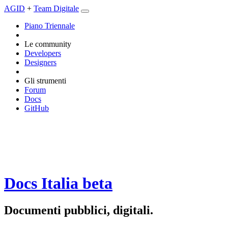
AGID
+
Team Digitale
Piano Triennale
Le community
Developers
Designers
Gli strumenti
Forum
Docs
GitHub
Docs Italia
beta
Documenti pubblici, digitali.