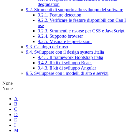
degradation
9.2. Strumenti di supporto allo sviluppo del software
9.2.1. Feature detection
9.2.2. Verificare le feature disponibili con Can I
use
9.2.3. Strumenti e risorse per CSS e JavaScript
9.2.4. Supporto browser
9.2.5. Misurare le prestazioni
9.3. Catalogo del riuso
9.4. Sviluppare con il design system .italia
9.4.1. Il framework Bootstrap Italia
9.4.2. Il kit di sviluppo React
9.4.3. Il kit di sviluppo Angular
9.5. Sviluppare con i modelli di sito e servizi
None
None
A
B
C
D
E
I
M