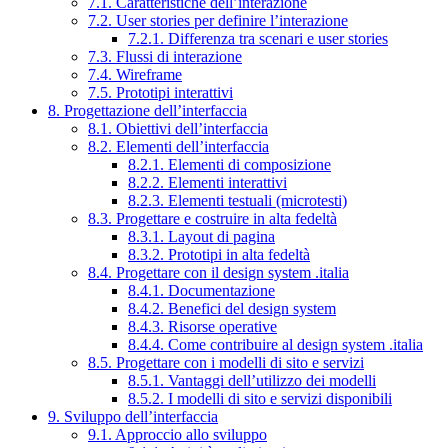
7.1. Caratteristiche dell’interazione
7.2. User stories per definire l’interazione
7.2.1. Differenza tra scenari e user stories
7.3. Flussi di interazione
7.4. Wireframe
7.5. Prototipi interattivi
8. Progettazione dell’interfaccia
8.1. Obiettivi dell’interfaccia
8.2. Elementi dell’interfaccia
8.2.1. Elementi di composizione
8.2.2. Elementi interattivi
8.2.3. Elementi testuali (microtesti)
8.3. Progettare e costruire in alta fedeltà
8.3.1. Layout di pagina
8.3.2. Prototipi in alta fedeltà
8.4. Progettare con il design system .italia
8.4.1. Documentazione
8.4.2. Benefici del design system
8.4.3. Risorse operative
8.4.4. Come contribuire al design system .italia
8.5. Progettare con i modelli di sito e servizi
8.5.1. Vantaggi dell’utilizzo dei modelli
8.5.2. I modelli di sito e servizi disponibili
9. Sviluppo dell’interfaccia
9.1. Approccio allo sviluppo