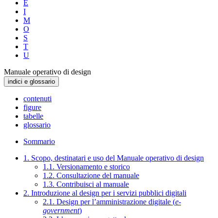
E
I
M
O
S
T
U
Manuale operativo di design
indici e glossario
contenuti
figure
tabelle
glossario
Sommario
1. Scopo, destinatari e uso del Manuale operativo di design
1.1. Versionamento e storico
1.2. Consultazione del manuale
1.3. Contribuisci al manuale
2. Introduzione al design per i servizi pubblici digitali
2.1. Design per l’amministrazione digitale (
e-
government
)