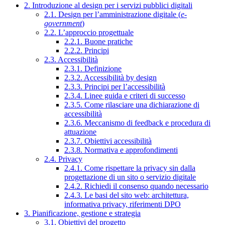
2. Introduzione al design per i servizi pubblici digitali
2.1. Design per l’amministrazione digitale (
e-
government
)
2.2. L’approccio progettuale
2.2.1. Buone pratiche
2.2.2. Principi
2.3. Accessibilità
2.3.1. Definizione
2.3.2. Accessibilità by design
2.3.3. Principi per l’accessibilità
2.3.4. Linee guida e criteri di successo
2.3.5. Come rilasciare una dichiarazione di
accessibilità
2.3.6. Meccanismo di feedback e procedura di
attuazione
2.3.7. Obiettivi accessibilità
2.3.8. Normativa e approfondimenti
2.4. Privacy
2.4.1. Come rispettare la privacy sin dalla
progettazione di un sito o servizio digitale
2.4.2. Richiedi il consenso quando necessario
2.4.3. Le basi del sito web: architettura,
informativa privacy, riferimenti DPO
3. Pianificazione, gestione e strategia
3.1. Obiettivi del progetto