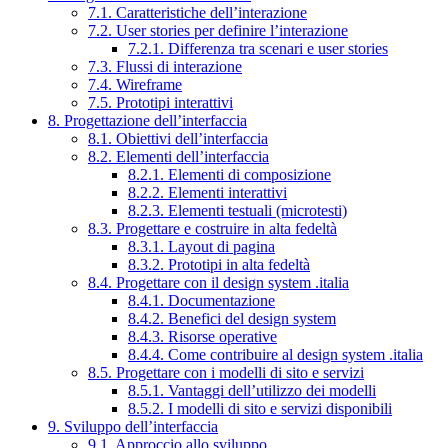
7.1. Caratteristiche dell’interazione
7.2. User stories per definire l’interazione
7.2.1. Differenza tra scenari e user stories
7.3. Flussi di interazione
7.4. Wireframe
7.5. Prototipi interattivi
8. Progettazione dell’interfaccia
8.1. Obiettivi dell’interfaccia
8.2. Elementi dell’interfaccia
8.2.1. Elementi di composizione
8.2.2. Elementi interattivi
8.2.3. Elementi testuali (microtesti)
8.3. Progettare e costruire in alta fedeltà
8.3.1. Layout di pagina
8.3.2. Prototipi in alta fedeltà
8.4. Progettare con il design system .italia
8.4.1. Documentazione
8.4.2. Benefici del design system
8.4.3. Risorse operative
8.4.4. Come contribuire al design system .italia
8.5. Progettare con i modelli di sito e servizi
8.5.1. Vantaggi dell’utilizzo dei modelli
8.5.2. I modelli di sito e servizi disponibili
9. Sviluppo dell’interfaccia
9.1. Approccio allo sviluppo