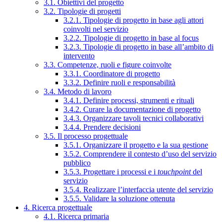
3.1. Obiettivi del progetto
3.2. Tipologie di progetti
3.2.1. Tipologie di progetto in base agli attori
coinvolti nel servizio
3.2.2. Tipologie di progetto in base al focus
3.2.3. Tipologie di progetto in base all’ambito di
intervento
3.3. Competenze, ruoli e figure coinvolte
3.3.1. Coordinatore di progetto
3.3.2. Definire ruoli e responsabilità
3.4. Metodo di lavoro
3.4.1. Definire processi, strumenti e rituali
3.4.2. Curare la documentazione di progetto
3.4.3. Organizzare tavoli tecnici collaborativi
3.4.4. Prendere decisioni
3.5. Il processo progettuale
3.5.1. Organizzare il progetto e la sua gestione
3.5.2. Comprendere il contesto d’uso del servizio
pubblico
3.5.3. Progettare i processi e i
touchpoint
del
servizio
3.5.4. Realizzare l’interfaccia utente del servizio
3.5.5. Validare la soluzione ottenuta
4. Ricerca progettuale
4.1. Ricerca primaria