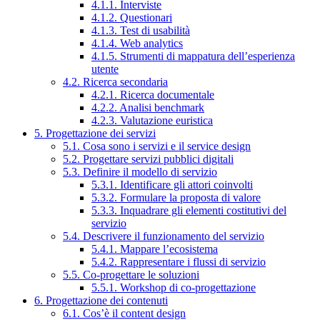
4.1.1. Interviste
4.1.2. Questionari
4.1.3. Test di usabilità
4.1.4. Web analytics
4.1.5. Strumenti di mappatura dell’esperienza
utente
4.2. Ricerca secondaria
4.2.1. Ricerca documentale
4.2.2. Analisi benchmark
4.2.3. Valutazione euristica
5. Progettazione dei servizi
5.1. Cosa sono i servizi e il service design
5.2. Progettare servizi pubblici digitali
5.3. Definire il modello di servizio
5.3.1. Identificare gli attori coinvolti
5.3.2. Formulare la proposta di valore
5.3.3. Inquadrare gli elementi costitutivi del
servizio
5.4. Descrivere il funzionamento del servizio
5.4.1. Mappare l’ecosistema
5.4.2. Rappresentare i flussi di servizio
5.5. Co-progettare le soluzioni
5.5.1. Workshop di co-progettazione
6. Progettazione dei contenuti
6.1. Cos’è il content design