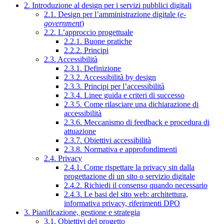
2. Introduzione al design per i servizi pubblici digitali
2.1. Design per l’amministrazione digitale (
e-
government
)
2.2. L’approccio progettuale
2.2.1. Buone pratiche
2.2.2. Principi
2.3. Accessibilità
2.3.1. Definizione
2.3.2. Accessibilità by design
2.3.3. Principi per l’accessibilità
2.3.4. Linee guida e criteri di successo
2.3.5. Come rilasciare una dichiarazione di
accessibilità
2.3.6. Meccanismo di feedback e procedura di
attuazione
2.3.7. Obiettivi accessibilità
2.3.8. Normativa e approfondimenti
2.4. Privacy
2.4.1. Come rispettare la privacy sin dalla
progettazione di un sito o servizio digitale
2.4.2. Richiedi il consenso quando necessario
2.4.3. Le basi del sito web: architettura,
informativa privacy, riferimenti DPO
3. Pianificazione, gestione e strategia
3.1. Obiettivi del progetto