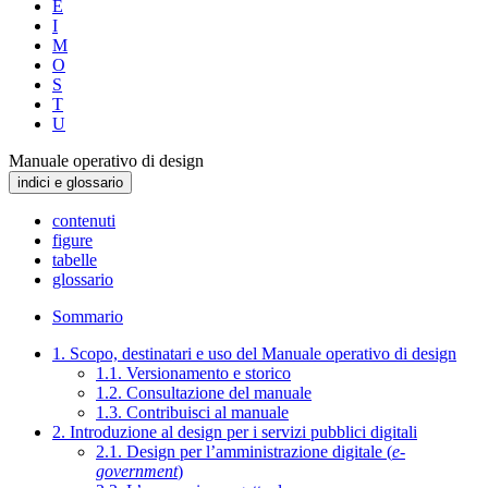
E
I
M
O
S
T
U
Manuale operativo di design
indici e glossario
contenuti
figure
tabelle
glossario
Sommario
1. Scopo, destinatari e uso del Manuale operativo di design
1.1. Versionamento e storico
1.2. Consultazione del manuale
1.3. Contribuisci al manuale
2. Introduzione al design per i servizi pubblici digitali
2.1. Design per l’amministrazione digitale (
e-
government
)