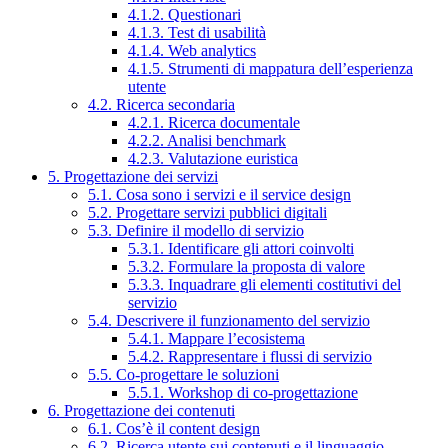
4.1.2. Questionari
4.1.3. Test di usabilità
4.1.4. Web analytics
4.1.5. Strumenti di mappatura dell’esperienza
utente
4.2. Ricerca secondaria
4.2.1. Ricerca documentale
4.2.2. Analisi benchmark
4.2.3. Valutazione euristica
5. Progettazione dei servizi
5.1. Cosa sono i servizi e il service design
5.2. Progettare servizi pubblici digitali
5.3. Definire il modello di servizio
5.3.1. Identificare gli attori coinvolti
5.3.2. Formulare la proposta di valore
5.3.3. Inquadrare gli elementi costitutivi del
servizio
5.4. Descrivere il funzionamento del servizio
5.4.1. Mappare l’ecosistema
5.4.2. Rappresentare i flussi di servizio
5.5. Co-progettare le soluzioni
5.5.1. Workshop di co-progettazione
6. Progettazione dei contenuti
6.1. Cos’è il content design
6.2. Ricerca utente sui contenuti e il linguaggio