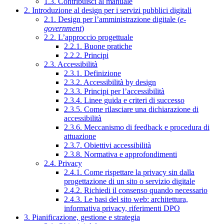
1.3. Contribuisci al manuale
2. Introduzione al design per i servizi pubblici digitali
2.1. Design per l’amministrazione digitale (
e-
government
)
2.2. L’approccio progettuale
2.2.1. Buone pratiche
2.2.2. Principi
2.3. Accessibilità
2.3.1. Definizione
2.3.2. Accessibilità by design
2.3.3. Principi per l’accessibilità
2.3.4. Linee guida e criteri di successo
2.3.5. Come rilasciare una dichiarazione di
accessibilità
2.3.6. Meccanismo di feedback e procedura di
attuazione
2.3.7. Obiettivi accessibilità
2.3.8. Normativa e approfondimenti
2.4. Privacy
2.4.1. Come rispettare la privacy sin dalla
progettazione di un sito o servizio digitale
2.4.2. Richiedi il consenso quando necessario
2.4.3. Le basi del sito web: architettura,
informativa privacy, riferimenti DPO
3. Pianificazione, gestione e strategia