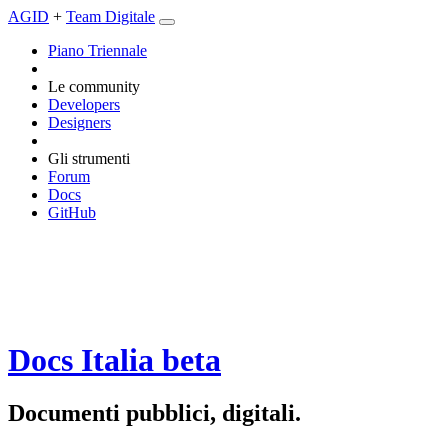
AGID
+
Team Digitale
Piano Triennale
Le community
Developers
Designers
Gli strumenti
Forum
Docs
GitHub
Docs Italia
beta
Documenti pubblici, digitali.