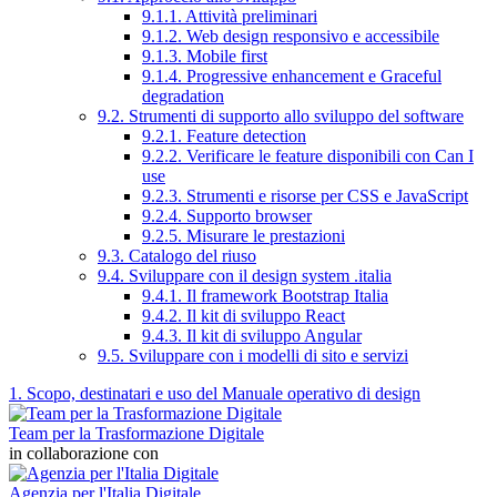
9.1.1. Attività preliminari
9.1.2. Web design responsivo e accessibile
9.1.3. Mobile first
9.1.4. Progressive enhancement e Graceful
degradation
9.2. Strumenti di supporto allo sviluppo del software
9.2.1. Feature detection
9.2.2. Verificare le feature disponibili con Can I
use
9.2.3. Strumenti e risorse per CSS e JavaScript
9.2.4. Supporto browser
9.2.5. Misurare le prestazioni
9.3. Catalogo del riuso
9.4. Sviluppare con il design system .italia
9.4.1. Il framework Bootstrap Italia
9.4.2. Il kit di sviluppo React
9.4.3. Il kit di sviluppo Angular
9.5. Sviluppare con i modelli di sito e servizi
1. Scopo, destinatari e uso del Manuale operativo di design
Team per la Trasformazione Digitale
in collaborazione con
Agenzia per l'Italia Digitale