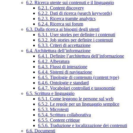
6.2. Ricerca utente sui contenuti e il linguaggio
6.2.1. Content discovery
6.2.2. Dati di ricerca (search keywords)
6.2.3. Ricerca tramite analytics
6.2.4. Ricerca sui forum
6.3. Dalla ricerca ai bisogni degli utenti
6.3.1. User stories per definire i contenuti
6.3.2. Job stories per definire i contenuti
6.3.3. Criteri di accettazione
6.4. Architettura dell’informazione
6.4.1. Definire l’architettura dell’informazione
6.4.2. Alberatura
6.4.3. Flussi di interazione
6.4.4. Sistemi di navigazione
6.4.5. Tipologie di contenuto (content type)
6.4.6. Ontologie e standard
6.4.7. Vocabolari controllati e tassonomie
6.5. Scrittura e linguaggio
6.5.1. Come leggono le persone sul web
6.5.2. Le regole per un linguaggio semplice
6.5.3. Microtesti
6.5.4. Scrittura collaborativa
6.5.5. Content critique
6.5.6. Traduzione e localizzazione dei contenuti
6.6. Documenti