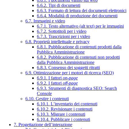
6.6.1. I documenti vanno sul web
6.6.2. Tipi di documenti
6.6.3. Formato di lettura dei documenti elettronici
6.6.4. Modalità di produzione dei documenti
6.7. Immagini e video
6.7.1. Testo alternativo (alt text) per le immagini
6.7.2. Sottotitoli per i video
6.7.3. Trascrizioni per i video
6.8. Proprietà intellettuale e privacy
6.8.1. Pubblicazione di contenuti prodotti dalla
Pubblica Amministrazione
6.8.2. Pubblicazione di contenuti non prodotti
dalla Pubblica Amministrazione
6.8.3. Consenso dei soggetti ritratti
6.9. Ottimizzazione per i motori di ricerca (SEO)
6.9.1. I fattori
on-page
6.9.2. I fattori
off-page
6.9.3. Strumenti di diagnostica SEO: Search
Console
6.10. Gestire i contenuti
6.10.1. L’inventario dei contenuti
6.10.2. Revisionare i contenuti
6.10.3. Migrare i contenuti
6.10.4. Pubblicare i contenuti
7. Progettazione dell’interazione