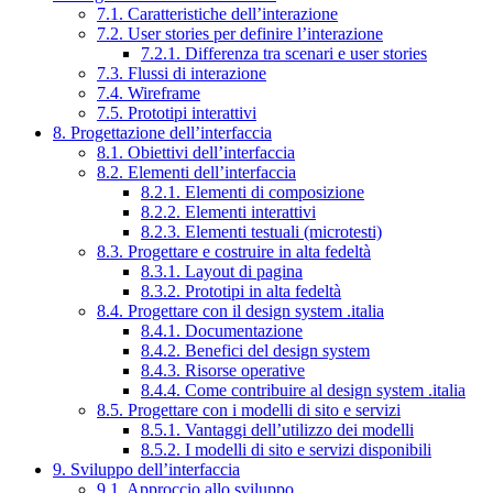
7.1. Caratteristiche dell’interazione
7.2. User stories per definire l’interazione
7.2.1. Differenza tra scenari e user stories
7.3. Flussi di interazione
7.4. Wireframe
7.5. Prototipi interattivi
8. Progettazione dell’interfaccia
8.1. Obiettivi dell’interfaccia
8.2. Elementi dell’interfaccia
8.2.1. Elementi di composizione
8.2.2. Elementi interattivi
8.2.3. Elementi testuali (microtesti)
8.3. Progettare e costruire in alta fedeltà
8.3.1. Layout di pagina
8.3.2. Prototipi in alta fedeltà
8.4. Progettare con il design system .italia
8.4.1. Documentazione
8.4.2. Benefici del design system
8.4.3. Risorse operative
8.4.4. Come contribuire al design system .italia
8.5. Progettare con i modelli di sito e servizi
8.5.1. Vantaggi dell’utilizzo dei modelli
8.5.2. I modelli di sito e servizi disponibili
9. Sviluppo dell’interfaccia
9.1. Approccio allo sviluppo