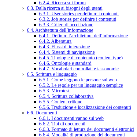
6.2.4. Ricerca sui forum
6.3. Dalla ricerca ai bisogni degli utenti
6.3.1. User stories per definire i contenuti
6.3.2. Job stories per definire i contenuti
6.3.3. Criteri di accettazione
6.4. Architettura dell’informazione
6.4.1. Definire l’architettura dell’informazione
6.4.2. Alberatura
6.4.3. Flussi di interazione
6.4.4. Sistemi di navigazione
6.4.5. Tipologie di contenuto (content type)
6.4.6. Ontologie e standard
6.4.7. Vocabolari controllati e tassonomie
6.5. Scrittura e linguaggio
6.5.1. Come leggono le persone sul web
6.5.2. Le regole per un linguaggio semplice
6.5.3. Microtesti
6.5.4. Scrittura collaborativa
6.5.5. Content critique
6.5.6. Traduzione e localizzazione dei contenuti
6.6. Documenti
6.6.1. I documenti vanno sul web
6.6.2. Tipi di documenti
6.6.3. Formato di lettura dei documenti elettronici
6.6.4. Modalità di produzione dei documenti