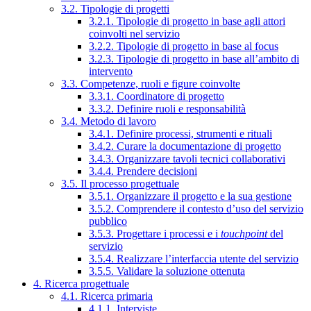
3.2. Tipologie di progetti
3.2.1. Tipologie di progetto in base agli attori
coinvolti nel servizio
3.2.2. Tipologie di progetto in base al focus
3.2.3. Tipologie di progetto in base all’ambito di
intervento
3.3. Competenze, ruoli e figure coinvolte
3.3.1. Coordinatore di progetto
3.3.2. Definire ruoli e responsabilità
3.4. Metodo di lavoro
3.4.1. Definire processi, strumenti e rituali
3.4.2. Curare la documentazione di progetto
3.4.3. Organizzare tavoli tecnici collaborativi
3.4.4. Prendere decisioni
3.5. Il processo progettuale
3.5.1. Organizzare il progetto e la sua gestione
3.5.2. Comprendere il contesto d’uso del servizio
pubblico
3.5.3. Progettare i processi e i
touchpoint
del
servizio
3.5.4. Realizzare l’interfaccia utente del servizio
3.5.5. Validare la soluzione ottenuta
4. Ricerca progettuale
4.1. Ricerca primaria
4.1.1. Interviste