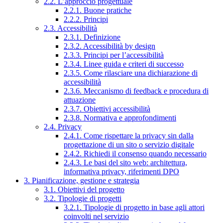
2.2. L’approccio progettuale
2.2.1. Buone pratiche
2.2.2. Principi
2.3. Accessibilità
2.3.1. Definizione
2.3.2. Accessibilità by design
2.3.3. Principi per l’accessibilità
2.3.4. Linee guida e criteri di successo
2.3.5. Come rilasciare una dichiarazione di
accessibilità
2.3.6. Meccanismo di feedback e procedura di
attuazione
2.3.7. Obiettivi accessibilità
2.3.8. Normativa e approfondimenti
2.4. Privacy
2.4.1. Come rispettare la privacy sin dalla
progettazione di un sito o servizio digitale
2.4.2. Richiedi il consenso quando necessario
2.4.3. Le basi del sito web: architettura,
informativa privacy, riferimenti DPO
3. Pianificazione, gestione e strategia
3.1. Obiettivi del progetto
3.2. Tipologie di progetti
3.2.1. Tipologie di progetto in base agli attori
coinvolti nel servizio