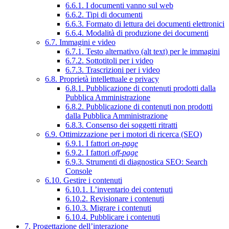
6.6.1. I documenti vanno sul web
6.6.2. Tipi di documenti
6.6.3. Formato di lettura dei documenti elettronici
6.6.4. Modalità di produzione dei documenti
6.7. Immagini e video
6.7.1. Testo alternativo (alt text) per le immagini
6.7.2. Sottotitoli per i video
6.7.3. Trascrizioni per i video
6.8. Proprietà intellettuale e privacy
6.8.1. Pubblicazione di contenuti prodotti dalla
Pubblica Amministrazione
6.8.2. Pubblicazione di contenuti non prodotti
dalla Pubblica Amministrazione
6.8.3. Consenso dei soggetti ritratti
6.9. Ottimizzazione per i motori di ricerca (SEO)
6.9.1. I fattori
on-page
6.9.2. I fattori
off-page
6.9.3. Strumenti di diagnostica SEO: Search
Console
6.10. Gestire i contenuti
6.10.1. L’inventario dei contenuti
6.10.2. Revisionare i contenuti
6.10.3. Migrare i contenuti
6.10.4. Pubblicare i contenuti
7. Progettazione dell’interazione