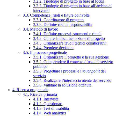
3.2.2. Tipologie di progetto in base al focus
3.2.3. Tipologie di progetto in base all’ambito di
intervento
3.3. Competenze, ruoli e figure coinvolte
3.3.1. Coordinatore di progetto
3.3.2. Definire ruoli e responsabilità
3.4. Metodo di lavoro
3.4.1. Definire processi, strumenti e rituali
3.4.2. Curare la documentazione di progetto
3.4.3. Organizzare tavoli tecnici collaborativi
3.4.4. Prendere decisioni
3.5. Il processo progettuale
3.5.1. Organizzare il progetto e la sua gestione
3.5.2. Comprendere il contesto d’uso del servizio
pubblico
3.5.3. Progettare i processi e i
touchpoint
del
servizio
3.5.4. Realizzare l’interfaccia utente del servizio
3.5.5. Validare la soluzione ottenuta
4. Ricerca progettuale
4.1. Ricerca primaria
4.1.1. Interviste
4.1.2. Questionari
4.1.3. Test di usabilità
4.1.4. Web analytics