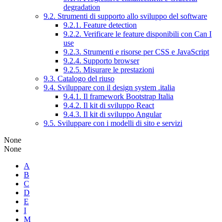
degradation
9.2. Strumenti di supporto allo sviluppo del software
9.2.1. Feature detection
9.2.2. Verificare le feature disponibili con Can I
use
9.2.3. Strumenti e risorse per CSS e JavaScript
9.2.4. Supporto browser
9.2.5. Misurare le prestazioni
9.3. Catalogo del riuso
9.4. Sviluppare con il design system .italia
9.4.1. Il framework Bootstrap Italia
9.4.2. Il kit di sviluppo React
9.4.3. Il kit di sviluppo Angular
9.5. Sviluppare con i modelli di sito e servizi
None
None
A
B
C
D
E
I
M