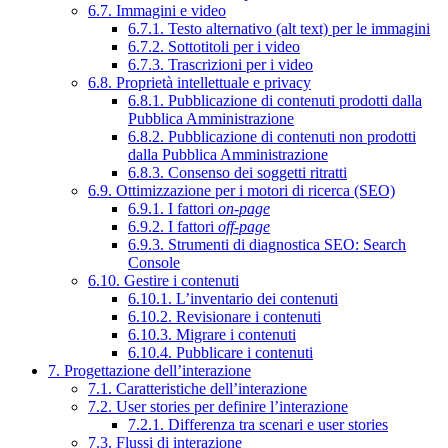
6.7. Immagini e video
6.7.1. Testo alternativo (alt text) per le immagini
6.7.2. Sottotitoli per i video
6.7.3. Trascrizioni per i video
6.8. Proprietà intellettuale e privacy
6.8.1. Pubblicazione di contenuti prodotti dalla
Pubblica Amministrazione
6.8.2. Pubblicazione di contenuti non prodotti
dalla Pubblica Amministrazione
6.8.3. Consenso dei soggetti ritratti
6.9. Ottimizzazione per i motori di ricerca (SEO)
6.9.1. I fattori
on-page
6.9.2. I fattori
off-page
6.9.3. Strumenti di diagnostica SEO: Search
Console
6.10. Gestire i contenuti
6.10.1. L’inventario dei contenuti
6.10.2. Revisionare i contenuti
6.10.3. Migrare i contenuti
6.10.4. Pubblicare i contenuti
7. Progettazione dell’interazione
7.1. Caratteristiche dell’interazione
7.2. User stories per definire l’interazione
7.2.1. Differenza tra scenari e user stories
7.3. Flussi di interazione