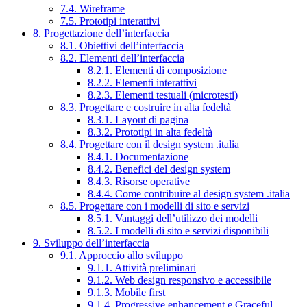
7.4. Wireframe
7.5. Prototipi interattivi
8. Progettazione dell’interfaccia
8.1. Obiettivi dell’interfaccia
8.2. Elementi dell’interfaccia
8.2.1. Elementi di composizione
8.2.2. Elementi interattivi
8.2.3. Elementi testuali (microtesti)
8.3. Progettare e costruire in alta fedeltà
8.3.1. Layout di pagina
8.3.2. Prototipi in alta fedeltà
8.4. Progettare con il design system .italia
8.4.1. Documentazione
8.4.2. Benefici del design system
8.4.3. Risorse operative
8.4.4. Come contribuire al design system .italia
8.5. Progettare con i modelli di sito e servizi
8.5.1. Vantaggi dell’utilizzo dei modelli
8.5.2. I modelli di sito e servizi disponibili
9. Sviluppo dell’interfaccia
9.1. Approccio allo sviluppo
9.1.1. Attività preliminari
9.1.2. Web design responsivo e accessibile
9.1.3. Mobile first
9.1.4. Progressive enhancement e Graceful