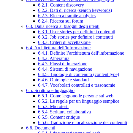
6.2.1. Content discovery
6.2.2. Dati di ricerca (search keywords)
6.2.3. Ricerca tramite analytics
6.2.4. Ricerca sui forum
6.3. Dalla ricerca ai bisogni degli utenti
6.3.1. User stories per definire i contenuti
6.3.2. Job stories per definire i contenuti
6.3.3. Criteri di accettazione
6.4. Architettura dell’informazione
6.4.1. Definire l’architettura dell’informazione
6.4.2. Alberatura
6.4.3. Flussi di interazione
6.4.4. Sistemi di navigazione
6.4.5. Tipologie di contenuto (content type)
6.4.6. Ontologie e standard
6.4.7. Vocabolari controllati e tassonomie
6.5. Scrittura e linguaggio
6.5.1. Come leggono le persone sul web
6.5.2. Le regole per un linguaggio semplice
6.5.3. Microtesti
6.5.4. Scrittura collaborativa
6.5.5. Content critique
6.5.6. Traduzione e localizzazione dei contenuti
6.6. Documenti