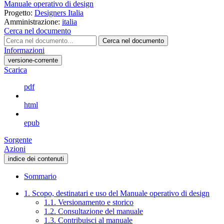
Manuale operativo di design
Progetto:
Designers Italia
Amministrazione:
italia
Cerca nel documento
Cerca nel documento
Informazioni
versione-corrente
Scarica
pdf
html
epub
Sorgente
Azioni
indice dei contenuti
Sommario
1. Scopo, destinatari e uso del Manuale operativo di design
1.1. Versionamento e storico
1.2. Consultazione del manuale
1.3. Contribuisci al manuale