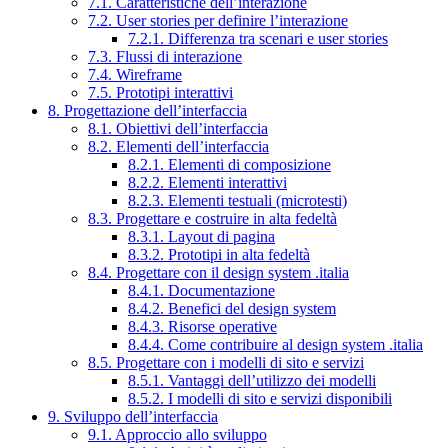
7.1. Caratteristiche dell’interazione
7.2. User stories per definire l’interazione
7.2.1. Differenza tra scenari e user stories
7.3. Flussi di interazione
7.4. Wireframe
7.5. Prototipi interattivi
8. Progettazione dell’interfaccia
8.1. Obiettivi dell’interfaccia
8.2. Elementi dell’interfaccia
8.2.1. Elementi di composizione
8.2.2. Elementi interattivi
8.2.3. Elementi testuali (microtesti)
8.3. Progettare e costruire in alta fedeltà
8.3.1. Layout di pagina
8.3.2. Prototipi in alta fedeltà
8.4. Progettare con il design system .italia
8.4.1. Documentazione
8.4.2. Benefici del design system
8.4.3. Risorse operative
8.4.4. Come contribuire al design system .italia
8.5. Progettare con i modelli di sito e servizi
8.5.1. Vantaggi dell’utilizzo dei modelli
8.5.2. I modelli di sito e servizi disponibili
9. Sviluppo dell’interfaccia
9.1. Approccio allo sviluppo