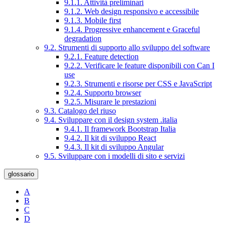
9.1.1. Attività preliminari
9.1.2. Web design responsivo e accessibile
9.1.3. Mobile first
9.1.4. Progressive enhancement e Graceful
degradation
9.2. Strumenti di supporto allo sviluppo del software
9.2.1. Feature detection
9.2.2. Verificare le feature disponibili con Can I
use
9.2.3. Strumenti e risorse per CSS e JavaScript
9.2.4. Supporto browser
9.2.5. Misurare le prestazioni
9.3. Catalogo del riuso
9.4. Sviluppare con il design system .italia
9.4.1. Il framework Bootstrap Italia
9.4.2. Il kit di sviluppo React
9.4.3. Il kit di sviluppo Angular
9.5. Sviluppare con i modelli di sito e servizi
glossario
A
B
C
D