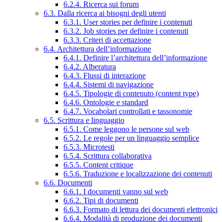
6.2.4. Ricerca sui forum
6.3. Dalla ricerca ai bisogni degli utenti
6.3.1. User stories per definire i contenuti
6.3.2. Job stories per definire i contenuti
6.3.3. Criteri di accettazione
6.4. Architettura dell’informazione
6.4.1. Definire l’architettura dell’informazione
6.4.2. Alberatura
6.4.3. Flussi di interazione
6.4.4. Sistemi di navigazione
6.4.5. Tipologie di contenuto (content type)
6.4.6. Ontologie e standard
6.4.7. Vocabolari controllati e tassonomie
6.5. Scrittura e linguaggio
6.5.1. Come leggono le persone sul web
6.5.2. Le regole per un linguaggio semplice
6.5.3. Microtesti
6.5.4. Scrittura collaborativa
6.5.5. Content critique
6.5.6. Traduzione e localizzazione dei contenuti
6.6. Documenti
6.6.1. I documenti vanno sul web
6.6.2. Tipi di documenti
6.6.3. Formato di lettura dei documenti elettronici
6.6.4. Modalità di produzione dei documenti