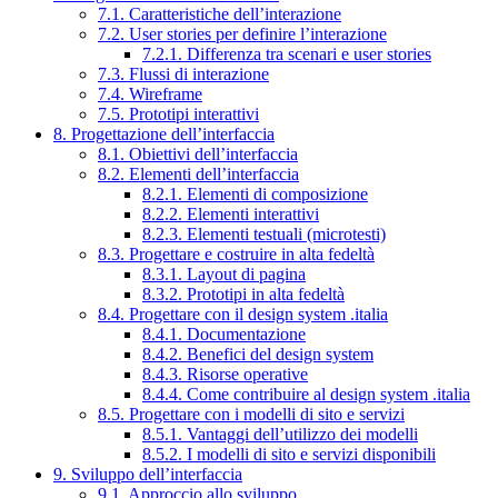
7.1. Caratteristiche dell’interazione
7.2. User stories per definire l’interazione
7.2.1. Differenza tra scenari e user stories
7.3. Flussi di interazione
7.4. Wireframe
7.5. Prototipi interattivi
8. Progettazione dell’interfaccia
8.1. Obiettivi dell’interfaccia
8.2. Elementi dell’interfaccia
8.2.1. Elementi di composizione
8.2.2. Elementi interattivi
8.2.3. Elementi testuali (microtesti)
8.3. Progettare e costruire in alta fedeltà
8.3.1. Layout di pagina
8.3.2. Prototipi in alta fedeltà
8.4. Progettare con il design system .italia
8.4.1. Documentazione
8.4.2. Benefici del design system
8.4.3. Risorse operative
8.4.4. Come contribuire al design system .italia
8.5. Progettare con i modelli di sito e servizi
8.5.1. Vantaggi dell’utilizzo dei modelli
8.5.2. I modelli di sito e servizi disponibili
9. Sviluppo dell’interfaccia
9.1. Approccio allo sviluppo