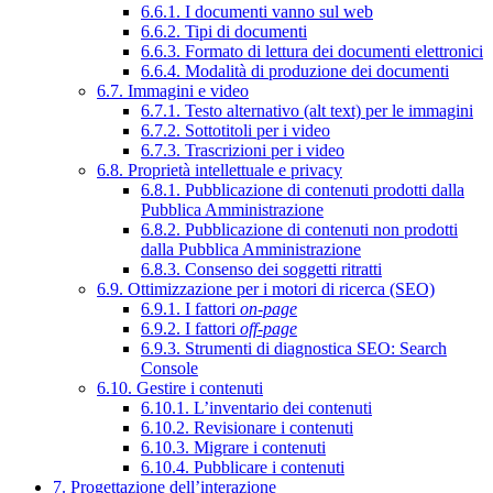
6.6.1. I documenti vanno sul web
6.6.2. Tipi di documenti
6.6.3. Formato di lettura dei documenti elettronici
6.6.4. Modalità di produzione dei documenti
6.7. Immagini e video
6.7.1. Testo alternativo (alt text) per le immagini
6.7.2. Sottotitoli per i video
6.7.3. Trascrizioni per i video
6.8. Proprietà intellettuale e privacy
6.8.1. Pubblicazione di contenuti prodotti dalla
Pubblica Amministrazione
6.8.2. Pubblicazione di contenuti non prodotti
dalla Pubblica Amministrazione
6.8.3. Consenso dei soggetti ritratti
6.9. Ottimizzazione per i motori di ricerca (SEO)
6.9.1. I fattori
on-page
6.9.2. I fattori
off-page
6.9.3. Strumenti di diagnostica SEO: Search
Console
6.10. Gestire i contenuti
6.10.1. L’inventario dei contenuti
6.10.2. Revisionare i contenuti
6.10.3. Migrare i contenuti
6.10.4. Pubblicare i contenuti
7. Progettazione dell’interazione