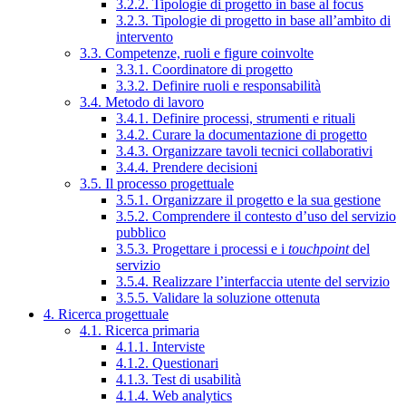
3.2.2. Tipologie di progetto in base al focus
3.2.3. Tipologie di progetto in base all’ambito di
intervento
3.3. Competenze, ruoli e figure coinvolte
3.3.1. Coordinatore di progetto
3.3.2. Definire ruoli e responsabilità
3.4. Metodo di lavoro
3.4.1. Definire processi, strumenti e rituali
3.4.2. Curare la documentazione di progetto
3.4.3. Organizzare tavoli tecnici collaborativi
3.4.4. Prendere decisioni
3.5. Il processo progettuale
3.5.1. Organizzare il progetto e la sua gestione
3.5.2. Comprendere il contesto d’uso del servizio
pubblico
3.5.3. Progettare i processi e i
touchpoint
del
servizio
3.5.4. Realizzare l’interfaccia utente del servizio
3.5.5. Validare la soluzione ottenuta
4. Ricerca progettuale
4.1. Ricerca primaria
4.1.1. Interviste
4.1.2. Questionari
4.1.3. Test di usabilità
4.1.4. Web analytics