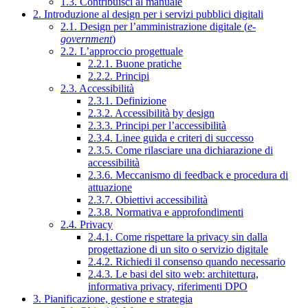
1.3. Contribuisci al manuale
2. Introduzione al design per i servizi pubblici digitali
2.1. Design per l’amministrazione digitale (
e-
government
)
2.2. L’approccio progettuale
2.2.1. Buone pratiche
2.2.2. Principi
2.3. Accessibilità
2.3.1. Definizione
2.3.2. Accessibilità by design
2.3.3. Principi per l’accessibilità
2.3.4. Linee guida e criteri di successo
2.3.5. Come rilasciare una dichiarazione di
accessibilità
2.3.6. Meccanismo di feedback e procedura di
attuazione
2.3.7. Obiettivi accessibilità
2.3.8. Normativa e approfondimenti
2.4. Privacy
2.4.1. Come rispettare la privacy sin dalla
progettazione di un sito o servizio digitale
2.4.2. Richiedi il consenso quando necessario
2.4.3. Le basi del sito web: architettura,
informativa privacy, riferimenti DPO
3. Pianificazione, gestione e strategia