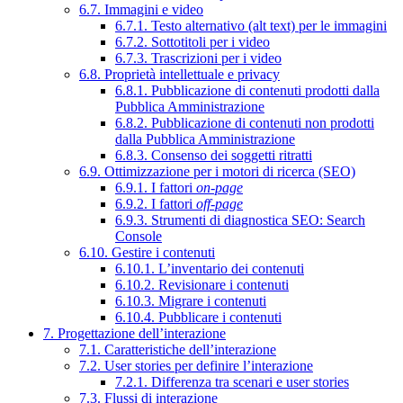
6.7. Immagini e video
6.7.1. Testo alternativo (alt text) per le immagini
6.7.2. Sottotitoli per i video
6.7.3. Trascrizioni per i video
6.8. Proprietà intellettuale e privacy
6.8.1. Pubblicazione di contenuti prodotti dalla
Pubblica Amministrazione
6.8.2. Pubblicazione di contenuti non prodotti
dalla Pubblica Amministrazione
6.8.3. Consenso dei soggetti ritratti
6.9. Ottimizzazione per i motori di ricerca (SEO)
6.9.1. I fattori
on-page
6.9.2. I fattori
off-page
6.9.3. Strumenti di diagnostica SEO: Search
Console
6.10. Gestire i contenuti
6.10.1. L’inventario dei contenuti
6.10.2. Revisionare i contenuti
6.10.3. Migrare i contenuti
6.10.4. Pubblicare i contenuti
7. Progettazione dell’interazione
7.1. Caratteristiche dell’interazione
7.2. User stories per definire l’interazione
7.2.1. Differenza tra scenari e user stories
7.3. Flussi di interazione