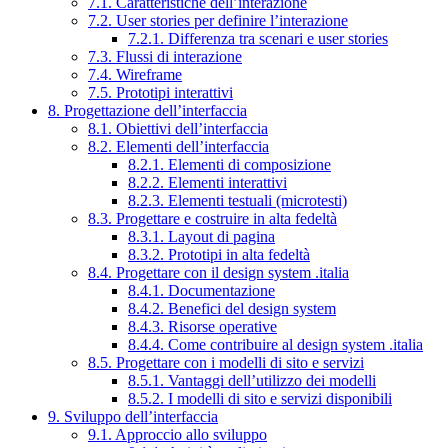
7.1. Caratteristiche dell’interazione
7.2. User stories per definire l’interazione
7.2.1. Differenza tra scenari e user stories
7.3. Flussi di interazione
7.4. Wireframe
7.5. Prototipi interattivi
8. Progettazione dell’interfaccia
8.1. Obiettivi dell’interfaccia
8.2. Elementi dell’interfaccia
8.2.1. Elementi di composizione
8.2.2. Elementi interattivi
8.2.3. Elementi testuali (microtesti)
8.3. Progettare e costruire in alta fedeltà
8.3.1. Layout di pagina
8.3.2. Prototipi in alta fedeltà
8.4. Progettare con il design system .italia
8.4.1. Documentazione
8.4.2. Benefici del design system
8.4.3. Risorse operative
8.4.4. Come contribuire al design system .italia
8.5. Progettare con i modelli di sito e servizi
8.5.1. Vantaggi dell’utilizzo dei modelli
8.5.2. I modelli di sito e servizi disponibili
9. Sviluppo dell’interfaccia
9.1. Approccio allo sviluppo