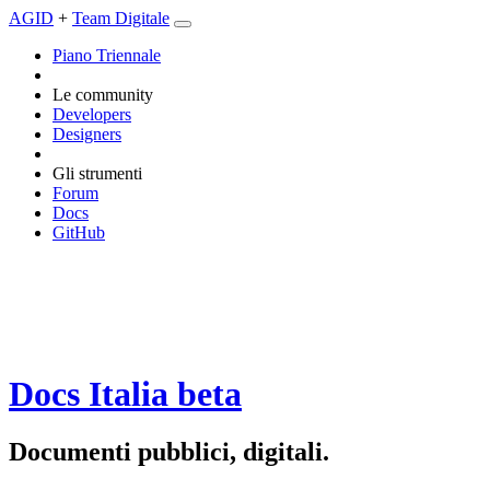
AGID
+
Team Digitale
Piano Triennale
Le community
Developers
Designers
Gli strumenti
Forum
Docs
GitHub
Docs Italia
beta
Documenti pubblici, digitali.