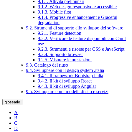
9.1.1. Attività preliminari
9.1.2. Web design responsivo e accessibile
9.1.3. Mobile first
9.1.4. Progressive enhancement e Graceful
degradation
9.2. Strumenti di supporto allo sviluppo del software
9.2.1. Feature detection
9.2.2. Verificare le feature disponibili con Can I
use
9.2.3. Strumenti e risorse per CSS e JavaScript
9.2.4. Supporto browser
9.2.5. Misurare le prestazioni
9.3. Catalogo del riuso
9.4. Sviluppare con il design system .italia
9.4.1. Il framework Bootstrap Italia
9.4.2. Il kit di sviluppo React
9.4.3. Il kit di sviluppo Angular
9.5. Sviluppare con i modelli di sito e servizi
glossario
A
B
C
D