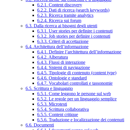
6.2.1. Content discovery
6.2.2. Dati di ricerca (search keywords)
6.2.3. Ricerca tramite analytics
6.2.4. Ricerca sui forum
6.3. Dalla ricerca ai bisogni degli utenti
6.3.1. User stories per definire i contenuti
6.3.2. Job stories per definire i contenuti
6.3.3. Criteri di accettazione
6.4. Architettura dell’informazione
6.4.1. Definire l’architettura dell’informazione
6.4.2. Alberatura
6.4.3. Flussi di interazione
6.4.4. Sistemi di navigazione
6.4.5. Tipologie di contenuto (content type)
6.4.6. Ontologie e standard
6.4.7. Vocabolari controllati e tassonomie
6.5. Scrittura e linguaggio
6.5.1. Come leggono le persone sul web
6.5.2. Le regole per un linguaggio semplice
6.5.3. Microtesti
6.5.4. Scrittura collaborativa
6.5.5. Content critique
6.5.6. Traduzione e localizzazione dei contenuti
6.6. Documenti