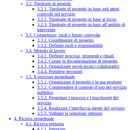
3.2. Tipologie di progetti
3.2.1. Tipologie di progetto in base agli attori
coinvolti nel servizio
3.2.2. Tipologie di progetto in base al focus
3.2.3. Tipologie di progetto in base all’ambito di
intervento
3.3. Competenze, ruoli e figure coinvolte
3.3.1. Coordinatore di progetto
3.3.2. Definire ruoli e responsabilità
3.4. Metodo di lavoro
3.4.1. Definire processi, strumenti e rituali
3.4.2. Curare la documentazione di progetto
3.4.3. Organizzare tavoli tecnici collaborativi
3.4.4. Prendere decisioni
3.5. Il processo progettuale
3.5.1. Organizzare il progetto e la sua gestione
3.5.2. Comprendere il contesto d’uso del servizio
pubblico
3.5.3. Progettare i processi e i
touchpoint
del
servizio
3.5.4. Realizzare l’interfaccia utente del servizio
3.5.5. Validare la soluzione ottenuta
4. Ricerca progettuale
4.1. Ricerca primaria
4.1.1. Interviste