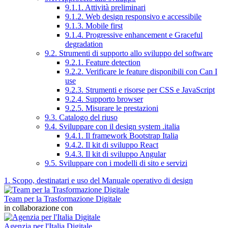
9.1.1. Attività preliminari
9.1.2. Web design responsivo e accessibile
9.1.3. Mobile first
9.1.4. Progressive enhancement e Graceful
degradation
9.2. Strumenti di supporto allo sviluppo del software
9.2.1. Feature detection
9.2.2. Verificare le feature disponibili con Can I
use
9.2.3. Strumenti e risorse per CSS e JavaScript
9.2.4. Supporto browser
9.2.5. Misurare le prestazioni
9.3. Catalogo del riuso
9.4. Sviluppare con il design system .italia
9.4.1. Il framework Bootstrap Italia
9.4.2. Il kit di sviluppo React
9.4.3. Il kit di sviluppo Angular
9.5. Sviluppare con i modelli di sito e servizi
1. Scopo, destinatari e uso del Manuale operativo di design
Team per la Trasformazione Digitale
in collaborazione con
Agenzia per l'Italia Digitale