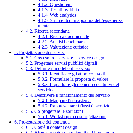
4.1.2. Questionari
4.1.3. Test di usabilità
4.1.4. Web analytics
4.1.5. Strumenti di mappatura dell’esperienza
utente
4.2. Ricerca secondaria
4.2.1. Ricerca documentale
4.2.2. Analisi benchmark
4.2.3. Valutazione euristica
5. Progettazione dei servizi
5.1. Cosa sono i servizi e il service design
5.2. Progettare servizi pubblici digitali
5.3. Definire il modello di servizio
5.3.1. Identificare gli attori coinvolti
5.3.2. Formulare la proposta di valore
5.3.3. Inquadrare gli elementi costitutivi del
servizio
5.4. Descrivere il funzionamento del servizio
5.4.1. Mappare l’ecosistema
5.4.2. Rappresentare i flussi di servizio
5.5. Co-progettare le soluzioni
5.5.1. Workshop di co-progettazione
6. Progettazione dei contenuti
6.1. Cos’è il content design
6.2. Ricerca utente sui contenuti e il linguaggio