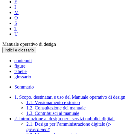
E
I
M
O
S
T
U
Manuale operativo di design
indici e glossario
contenuti
figure
tabelle
glossario
Sommario
1. Scopo, destinatari e uso del Manuale operativo di design
1.1. Versionamento e storico
1.2. Consultazione del manuale
1.3. Contribuisci al manuale
2. Introduzione al design per i servizi pubblici digitali
2.1. Design per l’amministrazione digitale (
e-
government
)