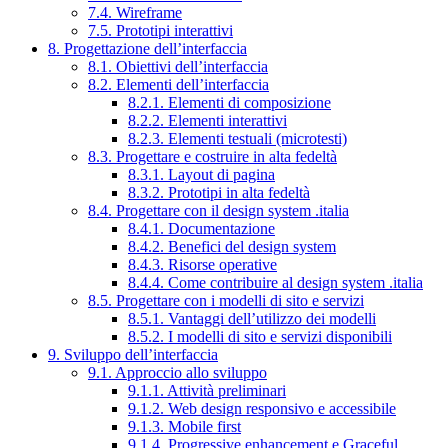
7.4. Wireframe
7.5. Prototipi interattivi
8. Progettazione dell’interfaccia
8.1. Obiettivi dell’interfaccia
8.2. Elementi dell’interfaccia
8.2.1. Elementi di composizione
8.2.2. Elementi interattivi
8.2.3. Elementi testuali (microtesti)
8.3. Progettare e costruire in alta fedeltà
8.3.1. Layout di pagina
8.3.2. Prototipi in alta fedeltà
8.4. Progettare con il design system .italia
8.4.1. Documentazione
8.4.2. Benefici del design system
8.4.3. Risorse operative
8.4.4. Come contribuire al design system .italia
8.5. Progettare con i modelli di sito e servizi
8.5.1. Vantaggi dell’utilizzo dei modelli
8.5.2. I modelli di sito e servizi disponibili
9. Sviluppo dell’interfaccia
9.1. Approccio allo sviluppo
9.1.1. Attività preliminari
9.1.2. Web design responsivo e accessibile
9.1.3. Mobile first
9.1.4. Progressive enhancement e Graceful