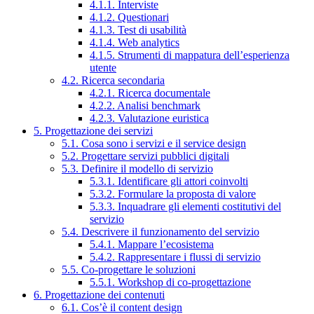
4.1.1. Interviste
4.1.2. Questionari
4.1.3. Test di usabilità
4.1.4. Web analytics
4.1.5. Strumenti di mappatura dell’esperienza
utente
4.2. Ricerca secondaria
4.2.1. Ricerca documentale
4.2.2. Analisi benchmark
4.2.3. Valutazione euristica
5. Progettazione dei servizi
5.1. Cosa sono i servizi e il service design
5.2. Progettare servizi pubblici digitali
5.3. Definire il modello di servizio
5.3.1. Identificare gli attori coinvolti
5.3.2. Formulare la proposta di valore
5.3.3. Inquadrare gli elementi costitutivi del
servizio
5.4. Descrivere il funzionamento del servizio
5.4.1. Mappare l’ecosistema
5.4.2. Rappresentare i flussi di servizio
5.5. Co-progettare le soluzioni
5.5.1. Workshop di co-progettazione
6. Progettazione dei contenuti
6.1. Cos’è il content design