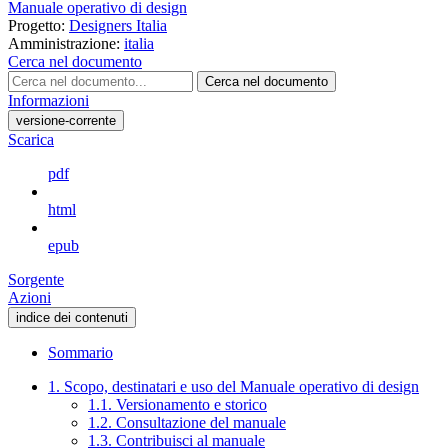
Manuale operativo di design
Progetto:
Designers Italia
Amministrazione:
italia
Cerca nel documento
Cerca nel documento
Informazioni
versione-corrente
Scarica
pdf
html
epub
Sorgente
Azioni
indice dei contenuti
Sommario
1. Scopo, destinatari e uso del Manuale operativo di design
1.1. Versionamento e storico
1.2. Consultazione del manuale
1.3. Contribuisci al manuale