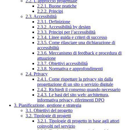
2.2. L’approccio progettuale
2.2.1. Buone pratiche
2.2.2. Principi
2.3. Accessibilità
2.3.1. Definizione
2.3.2. Accessibilità by design
2.3.3. Principi per l’accessibilità
2.3.4. Linee guida e criteri di successo
2.3.5. Come rilasciare una dichiarazione di
accessibilità
2.3.6. Meccanismo di feedback e procedura di
attuazione
2.3.7. Obiettivi accessibilità
2.3.8. Normativa e approfondimenti
2.4. Privacy
2.4.1. Come rispettare la privacy sin dalla
progettazione di un sito o servizio digitale
2.4.2. Richiedi il consenso quando necessario
2.4.3. Le basi del sito web: architettura,
informativa privacy, riferimenti DPO
3. Pianificazione, gestione e strategia
3.1. Obiettivi del progetto
3.2. Tipologie di progetti
3.2.1. Tipologie di progetto in base agli attori
coinvolti nel servizio