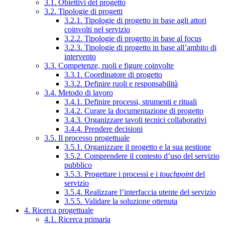
3.1. Obiettivi del progetto
3.2. Tipologie di progetti
3.2.1. Tipologie di progetto in base agli attori
coinvolti nel servizio
3.2.2. Tipologie di progetto in base al focus
3.2.3. Tipologie di progetto in base all’ambito di
intervento
3.3. Competenze, ruoli e figure coinvolte
3.3.1. Coordinatore di progetto
3.3.2. Definire ruoli e responsabilità
3.4. Metodo di lavoro
3.4.1. Definire processi, strumenti e rituali
3.4.2. Curare la documentazione di progetto
3.4.3. Organizzare tavoli tecnici collaborativi
3.4.4. Prendere decisioni
3.5. Il processo progettuale
3.5.1. Organizzare il progetto e la sua gestione
3.5.2. Comprendere il contesto d’uso del servizio
pubblico
3.5.3. Progettare i processi e i
touchpoint
del
servizio
3.5.4. Realizzare l’interfaccia utente del servizio
3.5.5. Validare la soluzione ottenuta
4. Ricerca progettuale
4.1. Ricerca primaria