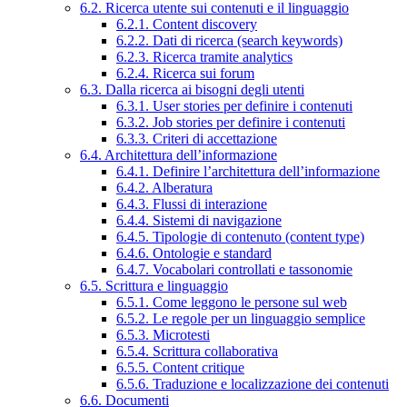
6.2. Ricerca utente sui contenuti e il linguaggio
6.2.1. Content discovery
6.2.2. Dati di ricerca (search keywords)
6.2.3. Ricerca tramite analytics
6.2.4. Ricerca sui forum
6.3. Dalla ricerca ai bisogni degli utenti
6.3.1. User stories per definire i contenuti
6.3.2. Job stories per definire i contenuti
6.3.3. Criteri di accettazione
6.4. Architettura dell’informazione
6.4.1. Definire l’architettura dell’informazione
6.4.2. Alberatura
6.4.3. Flussi di interazione
6.4.4. Sistemi di navigazione
6.4.5. Tipologie di contenuto (content type)
6.4.6. Ontologie e standard
6.4.7. Vocabolari controllati e tassonomie
6.5. Scrittura e linguaggio
6.5.1. Come leggono le persone sul web
6.5.2. Le regole per un linguaggio semplice
6.5.3. Microtesti
6.5.4. Scrittura collaborativa
6.5.5. Content critique
6.5.6. Traduzione e localizzazione dei contenuti
6.6. Documenti