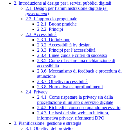
2. Introduzione al design per i servizi pubblici digitali
2.1. Design per l’amministrazione digitale (
e-
government
)
2.2. L’approccio progettuale
2.2.1. Buone pratiche
2.2.2. Principi
2.3. Accessibilità
2.3.1. Definizione
2.3.2. Accessibilità by design
2.3.3. Principi per l’accessibilità
2.3.4. Linee guida e criteri di successo
2.3.5. Come rilasciare una dichiarazione di
accessibilità
2.3.6. Meccanismo di feedback e procedura di
attuazione
2.3.7. Obiettivi accessibilità
2.3.8. Normativa e approfondimenti
2.4. Privacy
2.4.1. Come rispettare la privacy sin dalla
progettazione di un sito o servizio digitale
2.4.2. Richiedi il consenso quando necessario
2.4.3. Le basi del sito web: architettura,
informativa privacy, riferimenti DPO
3. Pianificazione, gestione e strategia
3.1. Obiettivi del progetto