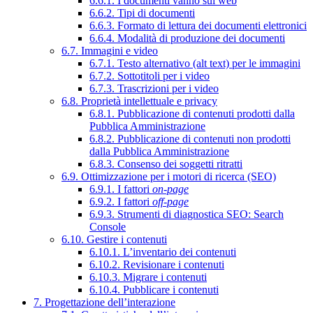
6.6.1. I documenti vanno sul web
6.6.2. Tipi di documenti
6.6.3. Formato di lettura dei documenti elettronici
6.6.4. Modalità di produzione dei documenti
6.7. Immagini e video
6.7.1. Testo alternativo (alt text) per le immagini
6.7.2. Sottotitoli per i video
6.7.3. Trascrizioni per i video
6.8. Proprietà intellettuale e privacy
6.8.1. Pubblicazione di contenuti prodotti dalla
Pubblica Amministrazione
6.8.2. Pubblicazione di contenuti non prodotti
dalla Pubblica Amministrazione
6.8.3. Consenso dei soggetti ritratti
6.9. Ottimizzazione per i motori di ricerca (SEO)
6.9.1. I fattori
on-page
6.9.2. I fattori
off-page
6.9.3. Strumenti di diagnostica SEO: Search
Console
6.10. Gestire i contenuti
6.10.1. L’inventario dei contenuti
6.10.2. Revisionare i contenuti
6.10.3. Migrare i contenuti
6.10.4. Pubblicare i contenuti
7. Progettazione dell’interazione