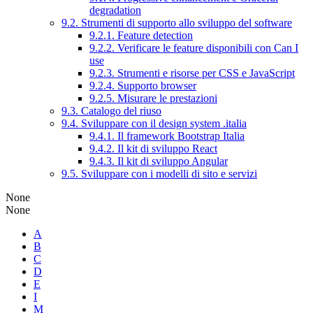
degradation
9.2. Strumenti di supporto allo sviluppo del software
9.2.1. Feature detection
9.2.2. Verificare le feature disponibili con Can I
use
9.2.3. Strumenti e risorse per CSS e JavaScript
9.2.4. Supporto browser
9.2.5. Misurare le prestazioni
9.3. Catalogo del riuso
9.4. Sviluppare con il design system .italia
9.4.1. Il framework Bootstrap Italia
9.4.2. Il kit di sviluppo React
9.4.3. Il kit di sviluppo Angular
9.5. Sviluppare con i modelli di sito e servizi
None
None
A
B
C
D
E
I
M