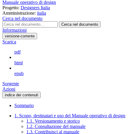
Manuale operativo di design
Progetto:
Designers Italia
Amministrazione:
italia
Cerca nel documento
Cerca nel documento
Informazioni
versione-corrente
Scarica
pdf
html
epub
Sorgente
Azioni
indice dei contenuti
Sommario
1. Scopo, destinatari e uso del Manuale operativo di design
1.1. Versionamento e storico
1.2. Consultazione del manuale
1.3. Contribuisci al manuale