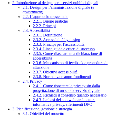
2. Introduzione al design per i servizi pubblici digitali
2.1. Design per l’amministrazione digitale (
e-
government
)
2.2. L’approccio progettuale
2.2.1. Buone pratiche
2.2.2. Principi
2.3. Accessibilità
2.3.1. Definizione
2.3.2. Accessibilità by design
2.3.3. Principi per l’accessibilità
2.3.4. Linee guida e criteri di successo
2.3.5. Come rilasciare una dichiarazione di
accessibilità
2.3.6. Meccanismo di feedback e procedura di
attuazione
2.3.7. Obiettivi accessibilità
2.3.8. Normativa e approfondimenti
2.4. Privacy
2.4.1. Come rispettare la privacy sin dalla
progettazione di un sito o servizio digitale
2.4.2. Richiedi il consenso quando necessario
2.4.3. Le basi del sito web: architettura,
informativa privacy, riferimenti DPO
3. Pianificazione, gestione e strategia
3.1. Obiettivi del progetto