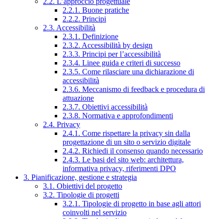
2.2. L’approccio progettuale
2.2.1. Buone pratiche
2.2.2. Principi
2.3. Accessibilità
2.3.1. Definizione
2.3.2. Accessibilità by design
2.3.3. Principi per l’accessibilità
2.3.4. Linee guida e criteri di successo
2.3.5. Come rilasciare una dichiarazione di
accessibilità
2.3.6. Meccanismo di feedback e procedura di
attuazione
2.3.7. Obiettivi accessibilità
2.3.8. Normativa e approfondimenti
2.4. Privacy
2.4.1. Come rispettare la privacy sin dalla
progettazione di un sito o servizio digitale
2.4.2. Richiedi il consenso quando necessario
2.4.3. Le basi del sito web: architettura,
informativa privacy, riferimenti DPO
3. Pianificazione, gestione e strategia
3.1. Obiettivi del progetto
3.2. Tipologie di progetti
3.2.1. Tipologie di progetto in base agli attori
coinvolti nel servizio