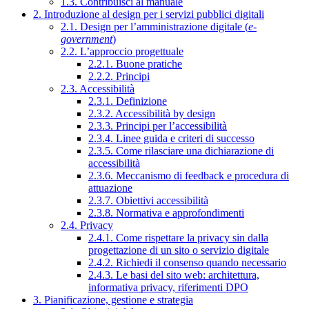
1.3. Contribuisci al manuale
2. Introduzione al design per i servizi pubblici digitali
2.1. Design per l’amministrazione digitale (
e-
government
)
2.2. L’approccio progettuale
2.2.1. Buone pratiche
2.2.2. Principi
2.3. Accessibilità
2.3.1. Definizione
2.3.2. Accessibilità by design
2.3.3. Principi per l’accessibilità
2.3.4. Linee guida e criteri di successo
2.3.5. Come rilasciare una dichiarazione di
accessibilità
2.3.6. Meccanismo di feedback e procedura di
attuazione
2.3.7. Obiettivi accessibilità
2.3.8. Normativa e approfondimenti
2.4. Privacy
2.4.1. Come rispettare la privacy sin dalla
progettazione di un sito o servizio digitale
2.4.2. Richiedi il consenso quando necessario
2.4.3. Le basi del sito web: architettura,
informativa privacy, riferimenti DPO
3. Pianificazione, gestione e strategia