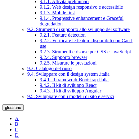
9.1.1. Attività preliminari
9.1.2. Web design responsivo e accessibile
9.1.3. Mobile first
9.1.4. Progressive enhancement e Graceful
degradation
9.2. Strumenti di supporto allo sviluppo del software
9.2.1. Feature detection
9.2.2. Verificare le feature disponibili con Can I
use
9.2.3. Strumenti e risorse per CSS e JavaScript
9.2.4. Supporto browser
9.2.5. Misurare le prestazioni
9.3. Catalogo del riuso
9.4. Sviluppare con il design system .italia
9.4.1. Il framework Bootstrap Italia
9.4.2. Il kit di sviluppo React
9.4.3. Il kit di sviluppo Angular
9.5. Sviluppare con i modelli di sito e servizi
glossario
A
B
C
D