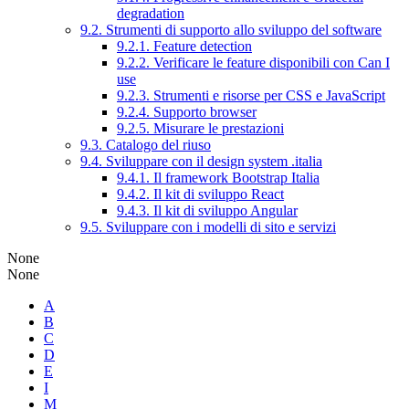
degradation
9.2. Strumenti di supporto allo sviluppo del software
9.2.1. Feature detection
9.2.2. Verificare le feature disponibili con Can I
use
9.2.3. Strumenti e risorse per CSS e JavaScript
9.2.4. Supporto browser
9.2.5. Misurare le prestazioni
9.3. Catalogo del riuso
9.4. Sviluppare con il design system .italia
9.4.1. Il framework Bootstrap Italia
9.4.2. Il kit di sviluppo React
9.4.3. Il kit di sviluppo Angular
9.5. Sviluppare con i modelli di sito e servizi
None
None
A
B
C
D
E
I
M