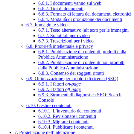
6.6.1. I documenti vanno sul web
6.6.2. Tipi di documenti
6.6.3. Formato di lettura dei documenti elettronici
6.6.4. Modalità di produzione dei documenti
6.7. Immagini e video
6.7.1. Testo alternativo (alt text) per le immagini
6.7.2. Sottotitoli per i video
6.7.3. Trascrizioni per i video
6.8. Proprietà intellettuale e privacy
6.8.1. Pubblicazione di contenuti prodotti dalla
Pubblica Amministrazione
6.8.2. Pubblicazione di contenuti non prodotti
dalla Pubblica Amministrazione
6.8.3. Consenso dei soggetti ritratti
6.9. Ottimizzazione per i motori di ricerca (SEO)
6.9.1. I fattori
on-page
6.9.2. I fattori
off-page
6.9.3. Strumenti di diagnostica SEO: Search
Console
6.10. Gestire i contenuti
6.10.1. L’inventario dei contenuti
6.10.2. Revisionare i contenuti
6.10.3. Migrare i contenuti
6.10.4. Pubblicare i contenuti
7. Progettazione dell’interazione