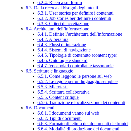
6.2.4. Ricerca sui forum
6.3. Dalla ricerca ai bisogni degli utenti
6.3.1. User stories per definire i contenuti
6.3.2. Job stories per definire i contenuti
6.3.3. Criteri di accettazione
6.4. Architettura dell’informazione
6.4.1. Definire l’architettura dell’informazione
6.4.2. Alberatura
6.4.3. Flussi di interazione
6.4.4. Sistemi di navigazione
6.4.5. Tipologie di contenuto (content type)
6.4.6. Ontologie e standard
6.4.7. Vocabolari controllati e tassonomie
6.5. Scrittura e linguaggio
6.5.1. Come leggono le persone sul web
6.5.2. Le regole per un linguaggio semplice
6.5.3. Microtesti
6.5.4. Scrittura collaborativa
6.5.5. Content critique
6.5.6. Traduzione e localizzazione dei contenuti
6.6. Documenti
6.6.1. I documenti vanno sul web
6.6.2. Tipi di documenti
6.6.3. Formato di lettura dei documenti elettronici
6.6.4. Modalità di produzione dei documenti