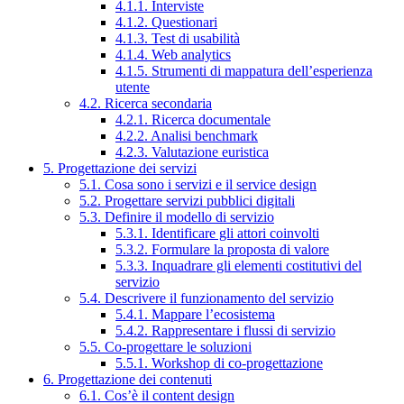
4.1.1. Interviste
4.1.2. Questionari
4.1.3. Test di usabilità
4.1.4. Web analytics
4.1.5. Strumenti di mappatura dell’esperienza
utente
4.2. Ricerca secondaria
4.2.1. Ricerca documentale
4.2.2. Analisi benchmark
4.2.3. Valutazione euristica
5. Progettazione dei servizi
5.1. Cosa sono i servizi e il service design
5.2. Progettare servizi pubblici digitali
5.3. Definire il modello di servizio
5.3.1. Identificare gli attori coinvolti
5.3.2. Formulare la proposta di valore
5.3.3. Inquadrare gli elementi costitutivi del
servizio
5.4. Descrivere il funzionamento del servizio
5.4.1. Mappare l’ecosistema
5.4.2. Rappresentare i flussi di servizio
5.5. Co-progettare le soluzioni
5.5.1. Workshop di co-progettazione
6. Progettazione dei contenuti
6.1. Cos’è il content design