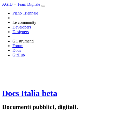
AGID
+
Team Digitale
Piano Triennale
Le community
Developers
Designers
Gli strumenti
Forum
Docs
GitHub
Docs Italia
beta
Documenti pubblici, digitali.