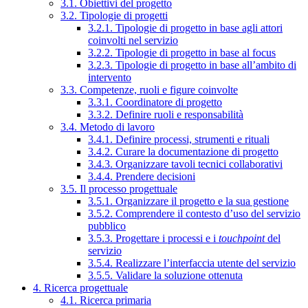
3.1. Obiettivi del progetto
3.2. Tipologie di progetti
3.2.1. Tipologie di progetto in base agli attori
coinvolti nel servizio
3.2.2. Tipologie di progetto in base al focus
3.2.3. Tipologie di progetto in base all’ambito di
intervento
3.3. Competenze, ruoli e figure coinvolte
3.3.1. Coordinatore di progetto
3.3.2. Definire ruoli e responsabilità
3.4. Metodo di lavoro
3.4.1. Definire processi, strumenti e rituali
3.4.2. Curare la documentazione di progetto
3.4.3. Organizzare tavoli tecnici collaborativi
3.4.4. Prendere decisioni
3.5. Il processo progettuale
3.5.1. Organizzare il progetto e la sua gestione
3.5.2. Comprendere il contesto d’uso del servizio
pubblico
3.5.3. Progettare i processi e i
touchpoint
del
servizio
3.5.4. Realizzare l’interfaccia utente del servizio
3.5.5. Validare la soluzione ottenuta
4. Ricerca progettuale
4.1. Ricerca primaria