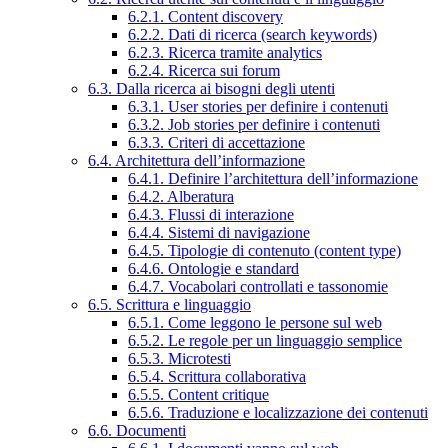
6.2.1. Content discovery
6.2.2. Dati di ricerca (search keywords)
6.2.3. Ricerca tramite analytics
6.2.4. Ricerca sui forum
6.3. Dalla ricerca ai bisogni degli utenti
6.3.1. User stories per definire i contenuti
6.3.2. Job stories per definire i contenuti
6.3.3. Criteri di accettazione
6.4. Architettura dell’informazione
6.4.1. Definire l’architettura dell’informazione
6.4.2. Alberatura
6.4.3. Flussi di interazione
6.4.4. Sistemi di navigazione
6.4.5. Tipologie di contenuto (content type)
6.4.6. Ontologie e standard
6.4.7. Vocabolari controllati e tassonomie
6.5. Scrittura e linguaggio
6.5.1. Come leggono le persone sul web
6.5.2. Le regole per un linguaggio semplice
6.5.3. Microtesti
6.5.4. Scrittura collaborativa
6.5.5. Content critique
6.5.6. Traduzione e localizzazione dei contenuti
6.6. Documenti