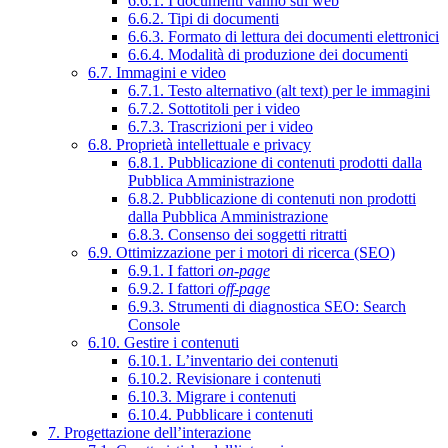
6.6.1. I documenti vanno sul web
6.6.2. Tipi di documenti
6.6.3. Formato di lettura dei documenti elettronici
6.6.4. Modalità di produzione dei documenti
6.7. Immagini e video
6.7.1. Testo alternativo (alt text) per le immagini
6.7.2. Sottotitoli per i video
6.7.3. Trascrizioni per i video
6.8. Proprietà intellettuale e privacy
6.8.1. Pubblicazione di contenuti prodotti dalla
Pubblica Amministrazione
6.8.2. Pubblicazione di contenuti non prodotti
dalla Pubblica Amministrazione
6.8.3. Consenso dei soggetti ritratti
6.9. Ottimizzazione per i motori di ricerca (SEO)
6.9.1. I fattori
on-page
6.9.2. I fattori
off-page
6.9.3. Strumenti di diagnostica SEO: Search
Console
6.10. Gestire i contenuti
6.10.1. L’inventario dei contenuti
6.10.2. Revisionare i contenuti
6.10.3. Migrare i contenuti
6.10.4. Pubblicare i contenuti
7. Progettazione dell’interazione