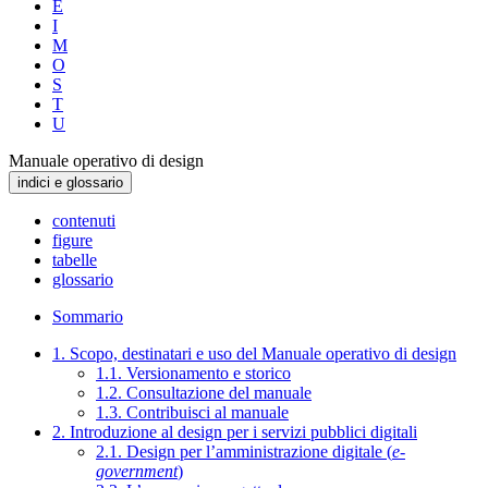
E
I
M
O
S
T
U
Manuale operativo di design
indici e glossario
contenuti
figure
tabelle
glossario
Sommario
1. Scopo, destinatari e uso del Manuale operativo di design
1.1. Versionamento e storico
1.2. Consultazione del manuale
1.3. Contribuisci al manuale
2. Introduzione al design per i servizi pubblici digitali
2.1. Design per l’amministrazione digitale (
e-
government
)