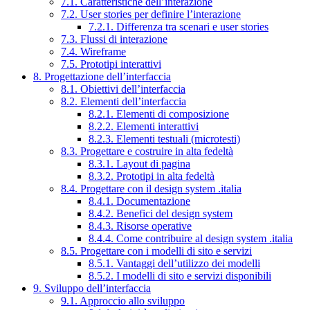
7.1. Caratteristiche dell’interazione
7.2. User stories per definire l’interazione
7.2.1. Differenza tra scenari e user stories
7.3. Flussi di interazione
7.4. Wireframe
7.5. Prototipi interattivi
8. Progettazione dell’interfaccia
8.1. Obiettivi dell’interfaccia
8.2. Elementi dell’interfaccia
8.2.1. Elementi di composizione
8.2.2. Elementi interattivi
8.2.3. Elementi testuali (microtesti)
8.3. Progettare e costruire in alta fedeltà
8.3.1. Layout di pagina
8.3.2. Prototipi in alta fedeltà
8.4. Progettare con il design system .italia
8.4.1. Documentazione
8.4.2. Benefici del design system
8.4.3. Risorse operative
8.4.4. Come contribuire al design system .italia
8.5. Progettare con i modelli di sito e servizi
8.5.1. Vantaggi dell’utilizzo dei modelli
8.5.2. I modelli di sito e servizi disponibili
9. Sviluppo dell’interfaccia
9.1. Approccio allo sviluppo