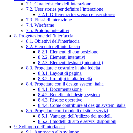
7.1. Caratteristiche dell’interazione
7.2. User stories per definire l’interazione
7.2.1. Differenza tra scenari e user stories
7.3. Flussi di interazione
7.4. Wireframe
7.5. Prototipi interattivi
8. Progettazione dell’interfaccia
8.1. Obiettivi dell’interfaccia
8.2. Elementi dell’interfaccia
8.2.1. Elementi di composizione
8.2.2. Elementi interattivi
8.2.3. Elementi testuali (microtesti)
8.3. Progettare e costruire in alta fedeltà
8.3.1. Layout di pagina
8.3.2. Prototipi in alta fedeltà
8.4. Progettare con il design system .italia
8.4.1. Documentazione
8.4.2. Benefici del design system
8.4.3. Risorse operative
8.4.4. Come contribuire al design system .italia
8.5. Progettare con i modelli di sito e servizi
8.5.1. Vantaggi dell’utilizzo dei modelli
8.5.2. I modelli di sito e servizi disponibili
9. Sviluppo dell’interfaccia
9.1. Approccio allo sviluppo