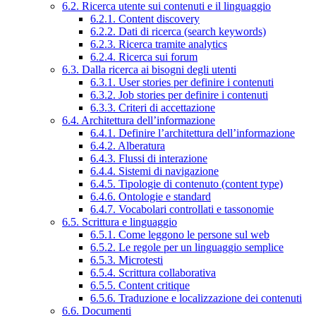
6.2. Ricerca utente sui contenuti e il linguaggio
6.2.1. Content discovery
6.2.2. Dati di ricerca (search keywords)
6.2.3. Ricerca tramite analytics
6.2.4. Ricerca sui forum
6.3. Dalla ricerca ai bisogni degli utenti
6.3.1. User stories per definire i contenuti
6.3.2. Job stories per definire i contenuti
6.3.3. Criteri di accettazione
6.4. Architettura dell’informazione
6.4.1. Definire l’architettura dell’informazione
6.4.2. Alberatura
6.4.3. Flussi di interazione
6.4.4. Sistemi di navigazione
6.4.5. Tipologie di contenuto (content type)
6.4.6. Ontologie e standard
6.4.7. Vocabolari controllati e tassonomie
6.5. Scrittura e linguaggio
6.5.1. Come leggono le persone sul web
6.5.2. Le regole per un linguaggio semplice
6.5.3. Microtesti
6.5.4. Scrittura collaborativa
6.5.5. Content critique
6.5.6. Traduzione e localizzazione dei contenuti
6.6. Documenti