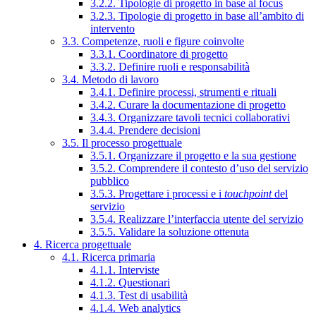
3.2.2. Tipologie di progetto in base al focus
3.2.3. Tipologie di progetto in base all’ambito di
intervento
3.3. Competenze, ruoli e figure coinvolte
3.3.1. Coordinatore di progetto
3.3.2. Definire ruoli e responsabilità
3.4. Metodo di lavoro
3.4.1. Definire processi, strumenti e rituali
3.4.2. Curare la documentazione di progetto
3.4.3. Organizzare tavoli tecnici collaborativi
3.4.4. Prendere decisioni
3.5. Il processo progettuale
3.5.1. Organizzare il progetto e la sua gestione
3.5.2. Comprendere il contesto d’uso del servizio
pubblico
3.5.3. Progettare i processi e i
touchpoint
del
servizio
3.5.4. Realizzare l’interfaccia utente del servizio
3.5.5. Validare la soluzione ottenuta
4. Ricerca progettuale
4.1. Ricerca primaria
4.1.1. Interviste
4.1.2. Questionari
4.1.3. Test di usabilità
4.1.4. Web analytics