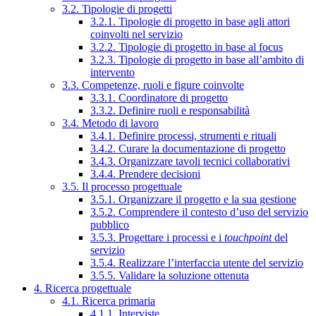
3.2. Tipologie di progetti
3.2.1. Tipologie di progetto in base agli attori
coinvolti nel servizio
3.2.2. Tipologie di progetto in base al focus
3.2.3. Tipologie di progetto in base all’ambito di
intervento
3.3. Competenze, ruoli e figure coinvolte
3.3.1. Coordinatore di progetto
3.3.2. Definire ruoli e responsabilità
3.4. Metodo di lavoro
3.4.1. Definire processi, strumenti e rituali
3.4.2. Curare la documentazione di progetto
3.4.3. Organizzare tavoli tecnici collaborativi
3.4.4. Prendere decisioni
3.5. Il processo progettuale
3.5.1. Organizzare il progetto e la sua gestione
3.5.2. Comprendere il contesto d’uso del servizio
pubblico
3.5.3. Progettare i processi e i
touchpoint
del
servizio
3.5.4. Realizzare l’interfaccia utente del servizio
3.5.5. Validare la soluzione ottenuta
4. Ricerca progettuale
4.1. Ricerca primaria
4.1.1. Interviste