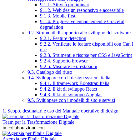
9.1.1. Attività preliminari
9.1.2. Web design responsivo e accessibile
9.1.3. Mobile first
9.1.4. Progressive enhancement e Graceful
degradation
9.2. Strumenti di supporto allo sviluppo del software
9.2.1. Feature detection
9.2.2. Verificare le feature disponibili con Can I
use
9.2.3. Strumenti e risorse per CSS e JavaScript
9.2.4. Supporto browser
9.2.5. Misurare le prestazioni
9.3. Catalogo del riuso
9.4. Sviluppare con il design system .italia
9.4.1. Il framework Bootstrap Italia
9.4.2. Il kit di sviluppo React
9.4.3. Il kit di sviluppo Angular
9.5. Sviluppare con i modelli di sito e servizi
1. Scopo, destinatari e uso del Manuale operativo di design
Team per la Trasformazione Digitale
in collaborazione con
Agenzia per l'Italia Digitale