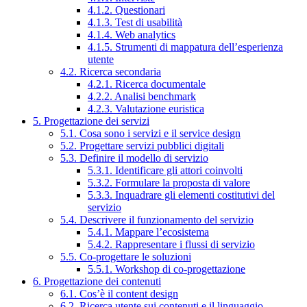
4.1.2. Questionari
4.1.3. Test di usabilità
4.1.4. Web analytics
4.1.5. Strumenti di mappatura dell’esperienza
utente
4.2. Ricerca secondaria
4.2.1. Ricerca documentale
4.2.2. Analisi benchmark
4.2.3. Valutazione euristica
5. Progettazione dei servizi
5.1. Cosa sono i servizi e il service design
5.2. Progettare servizi pubblici digitali
5.3. Definire il modello di servizio
5.3.1. Identificare gli attori coinvolti
5.3.2. Formulare la proposta di valore
5.3.3. Inquadrare gli elementi costitutivi del
servizio
5.4. Descrivere il funzionamento del servizio
5.4.1. Mappare l’ecosistema
5.4.2. Rappresentare i flussi di servizio
5.5. Co-progettare le soluzioni
5.5.1. Workshop di co-progettazione
6. Progettazione dei contenuti
6.1. Cos’è il content design
6.2. Ricerca utente sui contenuti e il linguaggio