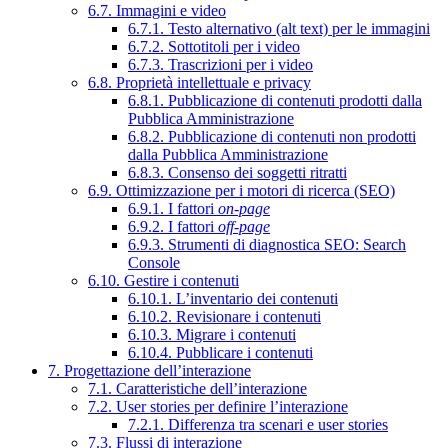
6.7. Immagini e video
6.7.1. Testo alternativo (alt text) per le immagini
6.7.2. Sottotitoli per i video
6.7.3. Trascrizioni per i video
6.8. Proprietà intellettuale e privacy
6.8.1. Pubblicazione di contenuti prodotti dalla
Pubblica Amministrazione
6.8.2. Pubblicazione di contenuti non prodotti
dalla Pubblica Amministrazione
6.8.3. Consenso dei soggetti ritratti
6.9. Ottimizzazione per i motori di ricerca (SEO)
6.9.1. I fattori
on-page
6.9.2. I fattori
off-page
6.9.3. Strumenti di diagnostica SEO: Search
Console
6.10. Gestire i contenuti
6.10.1. L’inventario dei contenuti
6.10.2. Revisionare i contenuti
6.10.3. Migrare i contenuti
6.10.4. Pubblicare i contenuti
7. Progettazione dell’interazione
7.1. Caratteristiche dell’interazione
7.2. User stories per definire l’interazione
7.2.1. Differenza tra scenari e user stories
7.3. Flussi di interazione