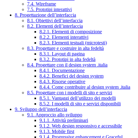
7.4. Wireframe
7.5. Prototipi interattivi
8. Progettazione dell’interfaccia
8.1. Obiettivi dell’interfaccia
8.2. Elementi dell’interfaccia
8.2.1. Elementi di composizione
8.2.2. Elementi interattivi
8.2.3. Elementi testuali (microtesti)
8.3. Progettare e costruire in alta fedeltà
8.3.1. Layout di pagina
8.3.2. Prototipi in alta fedeltà
8.4. Progettare con il design system .italia
8.4.1. Documentazione
8.4.2. Benefici del design system
8.4.3. Risorse operative
8.4.4. Come contribuire al design system .italia
8.5. Progettare con i modelli di sito e servizi
8.5.1. Vantaggi dell’utilizzo dei modelli
8.5.2. I modelli di sito e servizi disponibili
9. Sviluppo dell’interfaccia
9.1. Approccio allo sviluppo
9.1.1. Attività preliminari
9.1.2. Web design responsivo e accessibile
9.1.3. Mobile first
9.1.4. Progressive enhancement e Graceful