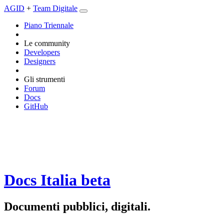
AGID
+
Team Digitale
Piano Triennale
Le community
Developers
Designers
Gli strumenti
Forum
Docs
GitHub
Docs Italia
beta
Documenti pubblici, digitali.