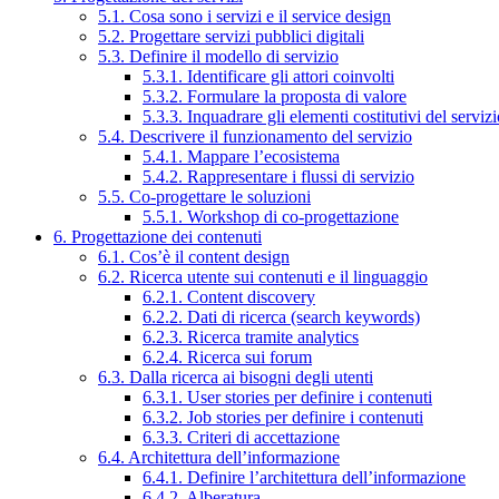
5.1. Cosa sono i servizi e il service design
5.2. Progettare servizi pubblici digitali
5.3. Definire il modello di servizio
5.3.1. Identificare gli attori coinvolti
5.3.2. Formulare la proposta di valore
5.3.3. Inquadrare gli elementi costitutivi del serviz
5.4. Descrivere il funzionamento del servizio
5.4.1. Mappare l’ecosistema
5.4.2. Rappresentare i flussi di servizio
5.5. Co-progettare le soluzioni
5.5.1. Workshop di co-progettazione
6. Progettazione dei contenuti
6.1. Cos’è il content design
6.2. Ricerca utente sui contenuti e il linguaggio
6.2.1. Content discovery
6.2.2. Dati di ricerca (search keywords)
6.2.3. Ricerca tramite analytics
6.2.4. Ricerca sui forum
6.3. Dalla ricerca ai bisogni degli utenti
6.3.1. User stories per definire i contenuti
6.3.2. Job stories per definire i contenuti
6.3.3. Criteri di accettazione
6.4. Architettura dell’informazione
6.4.1. Definire l’architettura dell’informazione
6.4.2. Alberatura