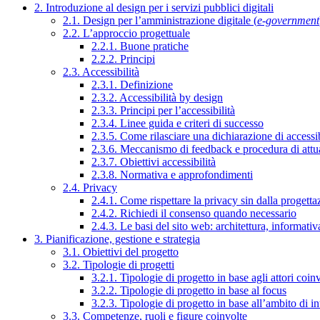
2. Introduzione al design per i servizi pubblici digitali
2.1. Design per l’amministrazione digitale (
e-government
2.2. L’approccio progettuale
2.2.1. Buone pratiche
2.2.2. Principi
2.3. Accessibilità
2.3.1. Definizione
2.3.2. Accessibilità by design
2.3.3. Principi per l’accessibilità
2.3.4. Linee guida e criteri di successo
2.3.5. Come rilasciare una dichiarazione di accessib
2.3.6. Meccanismo di feedback e procedura di attu
2.3.7. Obiettivi accessibilità
2.3.8. Normativa e approfondimenti
2.4. Privacy
2.4.1. Come rispettare la privacy sin dalla progettaz
2.4.2. Richiedi il consenso quando necessario
2.4.3. Le basi del sito web: architettura, informati
3. Pianificazione, gestione e strategia
3.1. Obiettivi del progetto
3.2. Tipologie di progetti
3.2.1. Tipologie di progetto in base agli attori coinv
3.2.2. Tipologie di progetto in base al focus
3.2.3. Tipologie di progetto in base all’ambito di i
3.3. Competenze, ruoli e figure coinvolte