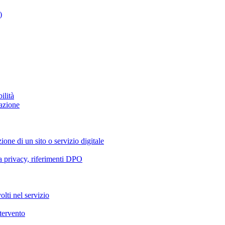
)
ilità
azione
ione di un sito o servizio digitale
va privacy, riferimenti DPO
olti nel servizio
ntervento