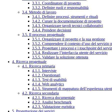
3.3.1. Coordinatore di progetto
3.3.2. Definire ruoli e responsabilità
3.4. Metodo di lavoro
3.4.1. Definire processi, strumenti e rituali
3.4.2. Curare la documentazione di progetto
3.4.3. Organizzare tavoli tecnici collaborativi
3.4.4. Prendere decisioni
3.5. Il processo progettuale
3.5.1. Organizzare il progetto e la sua gestione
3.5.2. Comprendere il contesto d’uso del servizio 
3.5.3. Progettare i processi e i
touchpoint
del servi
3.5.4. Realizzare l’interfaccia utente del servizio
3.5.5. Validare la soluzione ottenuta
4. Ricerca progettuale
4.1. Ricerca primaria
4.1.1. Interviste
4.1.2. Questionari
4.1.3. Test di usabilità
4.1.4. Web analytics
4.1.5. Strumenti di mappatura dell’esperienza uten
4.2. Ricerca secondaria
4.2.1. Ricerca documentale
4.2.2. Analisi benchmark
4.2.3. Valutazione euristica
5. Progettazione dei servizi