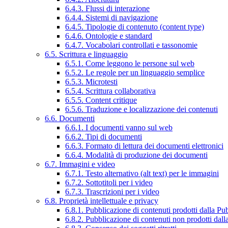
6.4.3. Flussi di interazione
6.4.4. Sistemi di navigazione
6.4.5. Tipologie di contenuto (content type)
6.4.6. Ontologie e standard
6.4.7. Vocabolari controllati e tassonomie
6.5. Scrittura e linguaggio
6.5.1. Come leggono le persone sul web
6.5.2. Le regole per un linguaggio semplice
6.5.3. Microtesti
6.5.4. Scrittura collaborativa
6.5.5. Content critique
6.5.6. Traduzione e localizzazione dei contenuti
6.6. Documenti
6.6.1. I documenti vanno sul web
6.6.2. Tipi di documenti
6.6.3. Formato di lettura dei documenti elettronici
6.6.4. Modalità di produzione dei documenti
6.7. Immagini e video
6.7.1. Testo alternativo (alt text) per le immagini
6.7.2. Sottotitoli per i video
6.7.3. Trascrizioni per i video
6.8. Proprietà intellettuale e privacy
6.8.1. Pubblicazione di contenuti prodotti dalla P
6.8.2. Pubblicazione di contenuti non prodotti dal