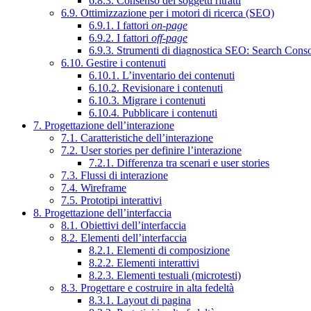
6.8.3. Consenso dei soggetti ritratti
6.9. Ottimizzazione per i motori di ricerca (SEO)
6.9.1. I fattori
on-page
6.9.2. I fattori
off-page
6.9.3. Strumenti di diagnostica SEO: Search Cons
6.10. Gestire i contenuti
6.10.1. L’inventario dei contenuti
6.10.2. Revisionare i contenuti
6.10.3. Migrare i contenuti
6.10.4. Pubblicare i contenuti
7. Progettazione dell’interazione
7.1. Caratteristiche dell’interazione
7.2. User stories per definire l’interazione
7.2.1. Differenza tra scenari e user stories
7.3. Flussi di interazione
7.4. Wireframe
7.5. Prototipi interattivi
8. Progettazione dell’interfaccia
8.1. Obiettivi dell’interfaccia
8.2. Elementi dell’interfaccia
8.2.1. Elementi di composizione
8.2.2. Elementi interattivi
8.2.3. Elementi testuali (microtesti)
8.3. Progettare e costruire in alta fedeltà
8.3.1. Layout di pagina