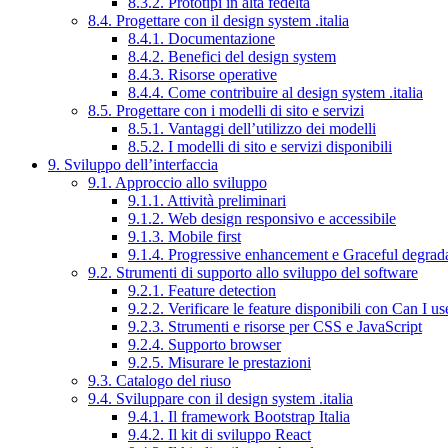
8.3.2. Prototipi in alta fedeltà
8.4. Progettare con il design system .italia
8.4.1. Documentazione
8.4.2. Benefici del design system
8.4.3. Risorse operative
8.4.4. Come contribuire al design system .italia
8.5. Progettare con i modelli di sito e servizi
8.5.1. Vantaggi dell’utilizzo dei modelli
8.5.2. I modelli di sito e servizi disponibili
9. Sviluppo dell’interfaccia
9.1. Approccio allo sviluppo
9.1.1. Attività preliminari
9.1.2. Web design responsivo e accessibile
9.1.3. Mobile first
9.1.4. Progressive enhancement e Graceful degrad
9.2. Strumenti di supporto allo sviluppo del software
9.2.1. Feature detection
9.2.2. Verificare le feature disponibili con Can I us
9.2.3. Strumenti e risorse per CSS e JavaScript
9.2.4. Supporto browser
9.2.5. Misurare le prestazioni
9.3. Catalogo del riuso
9.4. Sviluppare con il design system .italia
9.4.1. Il framework Bootstrap Italia
9.4.2. Il kit di sviluppo React