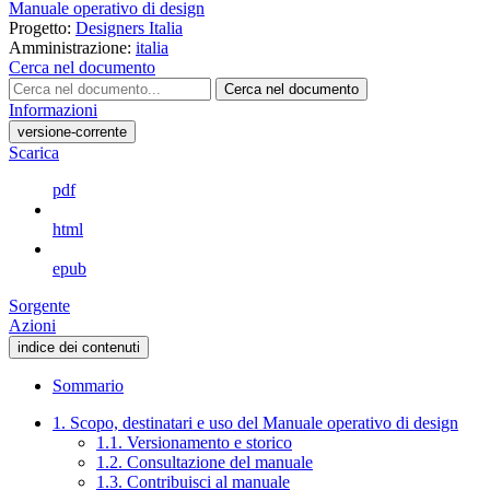
Manuale operativo di design
Progetto:
Designers Italia
Amministrazione:
italia
Cerca nel documento
Cerca nel documento
Informazioni
versione-corrente
Scarica
pdf
html
epub
Sorgente
Azioni
indice dei contenuti
Sommario
1. Scopo, destinatari e uso del Manuale operativo di design
1.1. Versionamento e storico
1.2. Consultazione del manuale
1.3. Contribuisci al manuale