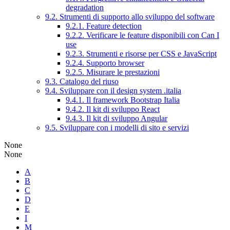
degradation
9.2. Strumenti di supporto allo sviluppo del software
9.2.1. Feature detection
9.2.2. Verificare le feature disponibili con Can I
use
9.2.3. Strumenti e risorse per CSS e JavaScript
9.2.4. Supporto browser
9.2.5. Misurare le prestazioni
9.3. Catalogo del riuso
9.4. Sviluppare con il design system .italia
9.4.1. Il framework Bootstrap Italia
9.4.2. Il kit di sviluppo React
9.4.3. Il kit di sviluppo Angular
9.5. Sviluppare con i modelli di sito e servizi
None
None
A
B
C
D
E
I
M