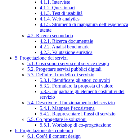
4.1.1. Interviste
4.1.2. Questionari
4.1.3. Test di usabilità
4.1.4. Web analytics
4.1.5. Strumenti di mappatura dell’esperienza
utente
4.2. Ricerca secondaria
4.2.1. Ricerca documentale
4.2.2. Analisi benchmark
4.2.3. Valutazione euristica
5. Progettazione dei servizi
5.1. Cosa sono i servizi e il service design
5.2. Progettare servizi pubblici digitali
5.3. Definire il modello di servizio
5.3.1. Identificare gli attori coinvolti
5.3.2. Formulare la proposta di valore
5.3.3. Inquadrare gli elementi costitutivi del
servizio
5.4. Descrivere il funzionamento del servizio
5.4.1. Mappare l’ecosistema
5.4.2. Rappresentare i flussi di servizio
5.5. Co-progettare le soluzioni
5.5.1. Workshop di co-progettazione
6. Progettazione dei contenuti
6.1. Cos’è il content design