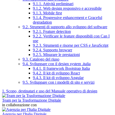
9.1.1. Attività preliminari
9.1.2. Web design responsivo e accessibile
9.1.3. Mobile first
9.1.4. Progressive enhancement e Graceful
degradation
9.2. Strumenti di supporto allo sviluppo del software
9.2.1. Feature detection
9.2.2. Verificare le feature disponibili con Can I
use
9.2.3. Strumenti e risorse per CSS e JavaScript
9.2.4. Supporto browser
9.2.5. Misurare le prestazioni
9.3. Catalogo del riuso
9.4. Sviluppare con il design system .italia
9.4.1. Il framework Bootstrap Italia
9.4.2. Il kit di sviluppo React
9.4.3. Il kit di sviluppo Angular
9.5. Sviluppare con i modelli di sito e servizi
1. Scopo, destinatari e uso del Manuale operativo di design
Team per la Trasformazione Digitale
in collaborazione con
Agenzia per l'Italia Digitale