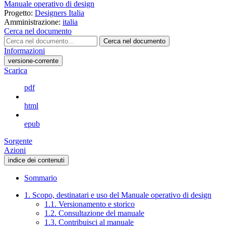
Manuale operativo di design
Progetto:
Designers Italia
Amministrazione:
italia
Cerca nel documento
Cerca nel documento
Informazioni
versione-corrente
Scarica
pdf
html
epub
Sorgente
Azioni
indice dei contenuti
Sommario
1. Scopo, destinatari e uso del Manuale operativo di design
1.1. Versionamento e storico
1.2. Consultazione del manuale
1.3. Contribuisci al manuale