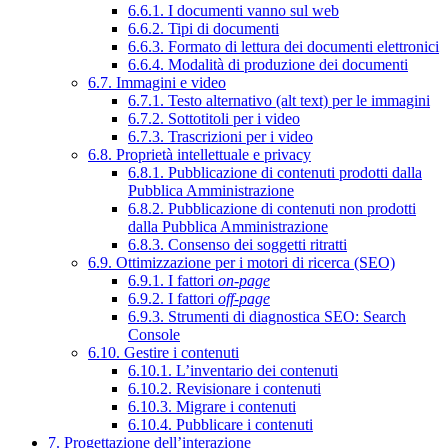
6.6.1. I documenti vanno sul web
6.6.2. Tipi di documenti
6.6.3. Formato di lettura dei documenti elettronici
6.6.4. Modalità di produzione dei documenti
6.7. Immagini e video
6.7.1. Testo alternativo (alt text) per le immagini
6.7.2. Sottotitoli per i video
6.7.3. Trascrizioni per i video
6.8. Proprietà intellettuale e privacy
6.8.1. Pubblicazione di contenuti prodotti dalla
Pubblica Amministrazione
6.8.2. Pubblicazione di contenuti non prodotti
dalla Pubblica Amministrazione
6.8.3. Consenso dei soggetti ritratti
6.9. Ottimizzazione per i motori di ricerca (SEO)
6.9.1. I fattori
on-page
6.9.2. I fattori
off-page
6.9.3. Strumenti di diagnostica SEO: Search
Console
6.10. Gestire i contenuti
6.10.1. L’inventario dei contenuti
6.10.2. Revisionare i contenuti
6.10.3. Migrare i contenuti
6.10.4. Pubblicare i contenuti
7. Progettazione dell’interazione