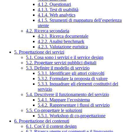
4.1.2. Questionari
4.1.3. Test di usabilità
4.1.4. Web analytics
4.1.5. Strumenti di mappatura dell’esperienza
utente
4.2. Ricerca secondaria
4.2.1. Ricerca documentale
4.2.2. Analisi benchmark
4.2.3. Valutazione euristica
5. Progettazione dei servizi
5.1. Cosa sono i servizi e il service design
5.2. Progettare servizi pubblici digitali
5.3. Definire il modello di servizio
5.3.1. Identificare gli attori coinvolti
5.3.2. Formulare la proposta di valore
5.3.3. Inquadrare gli elementi costitutivi del
servizio
5.4. Descrivere il funzionamento del servizio
5.4.1. Mappare l’ecosistema
5.4.2. Rappresentare i flussi di servizio
5.5. Co-progettare le soluzioni
5.5.1. Workshop di co-progettazione
6. Progettazione dei contenuti
6.1. Cos’è il content design
6.2. Ricerca utente sui contenuti e il linguaggio