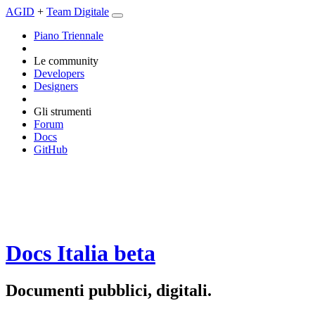
AGID
+
Team Digitale
Piano Triennale
Le community
Developers
Designers
Gli strumenti
Forum
Docs
GitHub
Docs Italia
beta
Documenti pubblici, digitali.