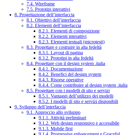
7.4. Wireframe
7.5. Prototipi interattivi
8. Progettazione dell’interfaccia
8.1. Obiettivi dell’interfaccia
8.2. Elementi dell’interfaccia
8.2.1. Elementi di composizione
8.2.2. Elementi interattivi
8.2.3. Elementi testuali (microtesti)
8.3. Progettare e costruire in alta fedeltà
8.3.1. Layout di pagina
8.3.2. Prototipi in alta fedeltà
8.4. Progettare con il design system .italia
8.4.1. Documentazione
8.4.2. Benefici del design system
8.4.3. Risorse operative
8.4.4. Come contribuire al design system .italia
8.5. Progettare con i modelli di sito e servizi
8.5.1. Vantaggi dell’utilizzo dei modelli
8.5.2. I modelli di sito e servizi disponibili
9. Sviluppo dell’interfaccia
9.1. Approccio allo sviluppo
9.1.1. Attività preliminari
9.1.2. Web design responsivo e accessibile
9.1.3. Mobile first
9.1.4. Progressive enhancement e Graceful