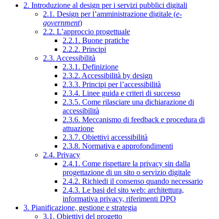
2. Introduzione al design per i servizi pubblici digitali
2.1. Design per l’amministrazione digitale (
e-
government
)
2.2. L’approccio progettuale
2.2.1. Buone pratiche
2.2.2. Principi
2.3. Accessibilità
2.3.1. Definizione
2.3.2. Accessibilità by design
2.3.3. Principi per l’accessibilità
2.3.4. Linee guida e criteri di successo
2.3.5. Come rilasciare una dichiarazione di
accessibilità
2.3.6. Meccanismo di feedback e procedura di
attuazione
2.3.7. Obiettivi accessibilità
2.3.8. Normativa e approfondimenti
2.4. Privacy
2.4.1. Come rispettare la privacy sin dalla
progettazione di un sito o servizio digitale
2.4.2. Richiedi il consenso quando necessario
2.4.3. Le basi del sito web: architettura,
informativa privacy, riferimenti DPO
3. Pianificazione, gestione e strategia
3.1. Obiettivi del progetto