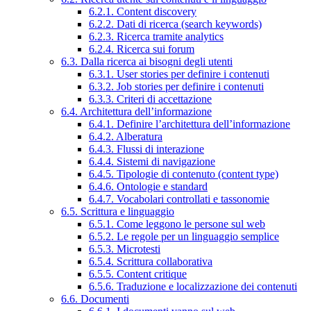
6.2.1. Content discovery
6.2.2. Dati di ricerca (search keywords)
6.2.3. Ricerca tramite analytics
6.2.4. Ricerca sui forum
6.3. Dalla ricerca ai bisogni degli utenti
6.3.1. User stories per definire i contenuti
6.3.2. Job stories per definire i contenuti
6.3.3. Criteri di accettazione
6.4. Architettura dell’informazione
6.4.1. Definire l’architettura dell’informazione
6.4.2. Alberatura
6.4.3. Flussi di interazione
6.4.4. Sistemi di navigazione
6.4.5. Tipologie di contenuto (content type)
6.4.6. Ontologie e standard
6.4.7. Vocabolari controllati e tassonomie
6.5. Scrittura e linguaggio
6.5.1. Come leggono le persone sul web
6.5.2. Le regole per un linguaggio semplice
6.5.3. Microtesti
6.5.4. Scrittura collaborativa
6.5.5. Content critique
6.5.6. Traduzione e localizzazione dei contenuti
6.6. Documenti