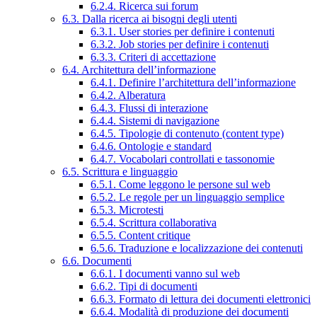
6.2.4. Ricerca sui forum
6.3. Dalla ricerca ai bisogni degli utenti
6.3.1. User stories per definire i contenuti
6.3.2. Job stories per definire i contenuti
6.3.3. Criteri di accettazione
6.4. Architettura dell’informazione
6.4.1. Definire l’architettura dell’informazione
6.4.2. Alberatura
6.4.3. Flussi di interazione
6.4.4. Sistemi di navigazione
6.4.5. Tipologie di contenuto (content type)
6.4.6. Ontologie e standard
6.4.7. Vocabolari controllati e tassonomie
6.5. Scrittura e linguaggio
6.5.1. Come leggono le persone sul web
6.5.2. Le regole per un linguaggio semplice
6.5.3. Microtesti
6.5.4. Scrittura collaborativa
6.5.5. Content critique
6.5.6. Traduzione e localizzazione dei contenuti
6.6. Documenti
6.6.1. I documenti vanno sul web
6.6.2. Tipi di documenti
6.6.3. Formato di lettura dei documenti elettronici
6.6.4. Modalità di produzione dei documenti