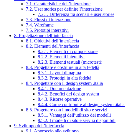
7.1. Caratteristiche dell’interazione
7.2. User stories per definire l’interazione
7.2.1. Differenza tra scenari e user stories
7.3. Flussi di interazione
7.4. Wireframe
7.5. Prototipi interattivi
8. Progettazione dell’interfaccia
8.1. Obiettivi dell’interfaccia
8.2. Elementi dell’interfaccia
8.2.1. Elementi di composizione
8.2.2. Elementi interattivi
8.2.3. Elementi testuali (microtesti)
8.3. Progettare e costruire in alta fedeltà
8.3.1. Layout di pagina
8.3.2. Prototipi in alta fedeltà
8.4. Progettare con il design system .italia
8.4.1. Documentazione
8.4.2. Benefici del design system
8.4.3. Risorse operative
8.4.4. Come contribuire al design system .italia
8.5. Progettare con i modelli di sito e servizi
8.5.1. Vantaggi dell’utilizzo dei modelli
8.5.2. I modelli di sito e servizi disponibili
9. Sviluppo dell’interfaccia
9.1. Approccio allo sviluppo