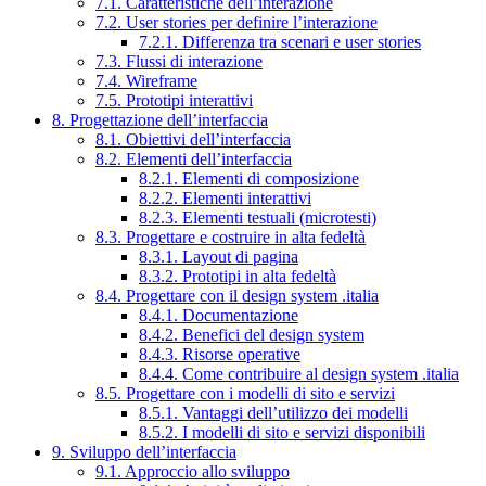
7.1. Caratteristiche dell’interazione
7.2. User stories per definire l’interazione
7.2.1. Differenza tra scenari e user stories
7.3. Flussi di interazione
7.4. Wireframe
7.5. Prototipi interattivi
8. Progettazione dell’interfaccia
8.1. Obiettivi dell’interfaccia
8.2. Elementi dell’interfaccia
8.2.1. Elementi di composizione
8.2.2. Elementi interattivi
8.2.3. Elementi testuali (microtesti)
8.3. Progettare e costruire in alta fedeltà
8.3.1. Layout di pagina
8.3.2. Prototipi in alta fedeltà
8.4. Progettare con il design system .italia
8.4.1. Documentazione
8.4.2. Benefici del design system
8.4.3. Risorse operative
8.4.4. Come contribuire al design system .italia
8.5. Progettare con i modelli di sito e servizi
8.5.1. Vantaggi dell’utilizzo dei modelli
8.5.2. I modelli di sito e servizi disponibili
9. Sviluppo dell’interfaccia
9.1. Approccio allo sviluppo