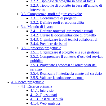
3.2.2. Tipologie di progetto in base al focus
3.2.3. Tipologie di progetto in base all’ambito di
intervento
3.3. Competenze, ruoli e figure coinvolte
3.3.1. Coordinatore di progetto
3.3.2. Definire ruoli e responsabilità
3.4. Metodo di lavoro
3.4.1. Definire processi, strumenti e rituali
3.4.2. Curare la documentazione di progetto
3.4.3. Organizzare tavoli tecnici collaborativi
3.4.4. Prendere decisioni
3.5. Il processo progettuale
3.5.1. Organizzare il progetto e la sua gestione
3.5.2. Comprendere il contesto d’uso del servizio
pubblico
3.5.3. Progettare i processi e i
touchpoint
del
servizio
3.5.4. Realizzare l’interfaccia utente del servizio
3.5.5. Validare la soluzione ottenuta
4. Ricerca progettuale
4.1. Ricerca primaria
4.1.1. Interviste
4.1.2. Questionari
4.1.3. Test di usabilità
4.1.4. Web analytics