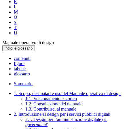
E
I
M
O
S
T
U
Manuale operativo di design
indici e glossario
contenuti
figure
tabelle
glossario
Sommario
1. Scopo, destinatari e uso del Manuale operativo di design
1.1. Versionamento e storico
1.2. Consultazione del manuale
1.3. Contribuisci al manuale
2. Introduzione al design per i servizi pubblici digitali
2.1. Design per l’amministrazione digitale (
e-
government
)