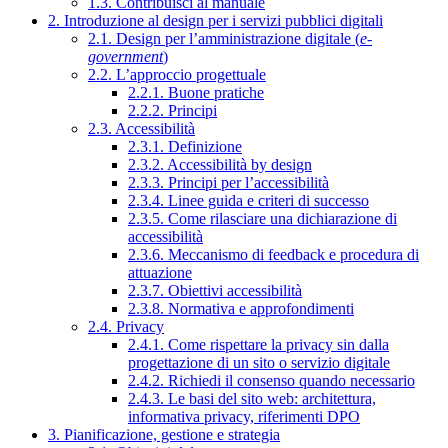
1.3. Contribuisci al manuale
2. Introduzione al design per i servizi pubblici digitali
2.1. Design per l’amministrazione digitale (
e-
government
)
2.2. L’approccio progettuale
2.2.1. Buone pratiche
2.2.2. Principi
2.3. Accessibilità
2.3.1. Definizione
2.3.2. Accessibilità by design
2.3.3. Principi per l’accessibilità
2.3.4. Linee guida e criteri di successo
2.3.5. Come rilasciare una dichiarazione di
accessibilità
2.3.6. Meccanismo di feedback e procedura di
attuazione
2.3.7. Obiettivi accessibilità
2.3.8. Normativa e approfondimenti
2.4. Privacy
2.4.1. Come rispettare la privacy sin dalla
progettazione di un sito o servizio digitale
2.4.2. Richiedi il consenso quando necessario
2.4.3. Le basi del sito web: architettura,
informativa privacy, riferimenti DPO
3. Pianificazione, gestione e strategia