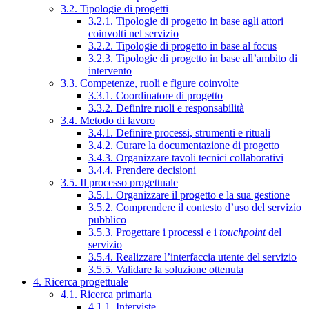
3.2. Tipologie di progetti
3.2.1. Tipologie di progetto in base agli attori
coinvolti nel servizio
3.2.2. Tipologie di progetto in base al focus
3.2.3. Tipologie di progetto in base all’ambito di
intervento
3.3. Competenze, ruoli e figure coinvolte
3.3.1. Coordinatore di progetto
3.3.2. Definire ruoli e responsabilità
3.4. Metodo di lavoro
3.4.1. Definire processi, strumenti e rituali
3.4.2. Curare la documentazione di progetto
3.4.3. Organizzare tavoli tecnici collaborativi
3.4.4. Prendere decisioni
3.5. Il processo progettuale
3.5.1. Organizzare il progetto e la sua gestione
3.5.2. Comprendere il contesto d’uso del servizio
pubblico
3.5.3. Progettare i processi e i
touchpoint
del
servizio
3.5.4. Realizzare l’interfaccia utente del servizio
3.5.5. Validare la soluzione ottenuta
4. Ricerca progettuale
4.1. Ricerca primaria
4.1.1. Interviste