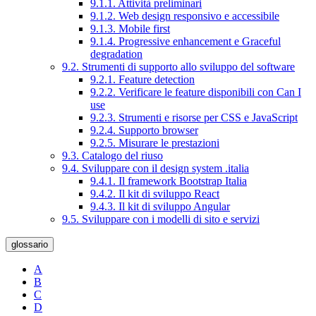
9.1.1. Attività preliminari
9.1.2. Web design responsivo e accessibile
9.1.3. Mobile first
9.1.4. Progressive enhancement e Graceful
degradation
9.2. Strumenti di supporto allo sviluppo del software
9.2.1. Feature detection
9.2.2. Verificare le feature disponibili con Can I
use
9.2.3. Strumenti e risorse per CSS e JavaScript
9.2.4. Supporto browser
9.2.5. Misurare le prestazioni
9.3. Catalogo del riuso
9.4. Sviluppare con il design system .italia
9.4.1. Il framework Bootstrap Italia
9.4.2. Il kit di sviluppo React
9.4.3. Il kit di sviluppo Angular
9.5. Sviluppare con i modelli di sito e servizi
glossario
A
B
C
D