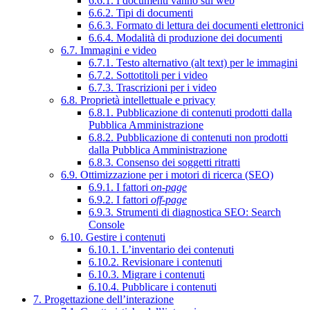
6.6.1. I documenti vanno sul web
6.6.2. Tipi di documenti
6.6.3. Formato di lettura dei documenti elettronici
6.6.4. Modalità di produzione dei documenti
6.7. Immagini e video
6.7.1. Testo alternativo (alt text) per le immagini
6.7.2. Sottotitoli per i video
6.7.3. Trascrizioni per i video
6.8. Proprietà intellettuale e privacy
6.8.1. Pubblicazione di contenuti prodotti dalla
Pubblica Amministrazione
6.8.2. Pubblicazione di contenuti non prodotti
dalla Pubblica Amministrazione
6.8.3. Consenso dei soggetti ritratti
6.9. Ottimizzazione per i motori di ricerca (SEO)
6.9.1. I fattori
on-page
6.9.2. I fattori
off-page
6.9.3. Strumenti di diagnostica SEO: Search
Console
6.10. Gestire i contenuti
6.10.1. L’inventario dei contenuti
6.10.2. Revisionare i contenuti
6.10.3. Migrare i contenuti
6.10.4. Pubblicare i contenuti
7. Progettazione dell’interazione