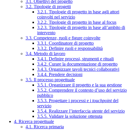
3.1. Obiettivi del progetto
3.2. Tipologie di progetti
3.2.1. Tipologie di progetto in base agli attori
coinvolti nel servizio
3.2.2. Tipologie di progetto in base al focus
3.2.3. Tipologie di progetto in base all’ambito di
intervento
3.3. Competenze, ruoli e figure coinvolte
3.3.1. Coordinatore di progetto
3.3.2. Definire ruoli e responsabilità
3.4. Metodo di lavoro
3.4.1. Definire processi, strumenti e rituali
3.4.2. Curare la documentazione di progetto
3.4.3. Organizzare tavoli tecnici collaborativi
3.4.4. Prendere decisioni
3.5. Il processo progettuale
3.5.1. Organizzare il progetto e la sua gestione
3.5.2. Comprendere il contesto d’uso del servizio
pubblico
3.5.3. Progettare i processi e i
touchpoint
del
servizio
3.5.4. Realizzare l’interfaccia utente del servizio
3.5.5. Validare la soluzione ottenuta
4. Ricerca progettuale
4.1. Ricerca primaria