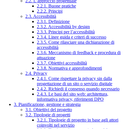
2.2. L’approccio progettuale
2.2.1. Buone pratiche
2.2.2. Principi
2.3. Accessibilità
2.3.1. Definizione
2.3.2. Accessibilità by design
2.3.3. Principi per l’accessibilità
2.3.4. Linee guida e criteri di successo
2.3.5. Come rilasciare una dichiarazione di
accessibilità
2.3.6. Meccanismo di feedback e procedura di
attuazione
2.3.7. Obiettivi accessibilità
2.3.8. Normativa e approfondimenti
2.4. Privacy
2.4.1. Come rispettare la privacy sin dalla
progettazione di un sito o servizio digitale
2.4.2. Richiedi il consenso quando necessario
2.4.3. Le basi del sito web: architettura,
informativa privacy, riferimenti DPO
3. Pianificazione, gestione e strategia
3.1. Obiettivi del progetto
3.2. Tipologie di progetti
3.2.1. Tipologie di progetto in base agli attori
coinvolti nel servizio