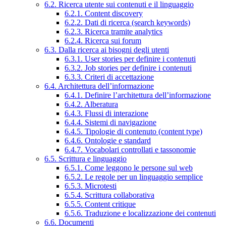
6.2. Ricerca utente sui contenuti e il linguaggio
6.2.1. Content discovery
6.2.2. Dati di ricerca (search keywords)
6.2.3. Ricerca tramite analytics
6.2.4. Ricerca sui forum
6.3. Dalla ricerca ai bisogni degli utenti
6.3.1. User stories per definire i contenuti
6.3.2. Job stories per definire i contenuti
6.3.3. Criteri di accettazione
6.4. Architettura dell’informazione
6.4.1. Definire l’architettura dell’informazione
6.4.2. Alberatura
6.4.3. Flussi di interazione
6.4.4. Sistemi di navigazione
6.4.5. Tipologie di contenuto (content type)
6.4.6. Ontologie e standard
6.4.7. Vocabolari controllati e tassonomie
6.5. Scrittura e linguaggio
6.5.1. Come leggono le persone sul web
6.5.2. Le regole per un linguaggio semplice
6.5.3. Microtesti
6.5.4. Scrittura collaborativa
6.5.5. Content critique
6.5.6. Traduzione e localizzazione dei contenuti
6.6. Documenti