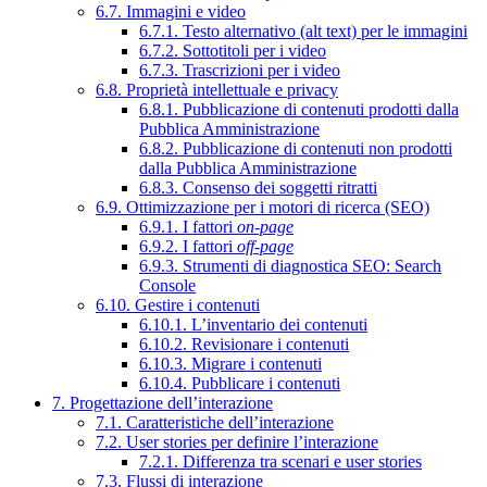
6.7. Immagini e video
6.7.1. Testo alternativo (alt text) per le immagini
6.7.2. Sottotitoli per i video
6.7.3. Trascrizioni per i video
6.8. Proprietà intellettuale e privacy
6.8.1. Pubblicazione di contenuti prodotti dalla
Pubblica Amministrazione
6.8.2. Pubblicazione di contenuti non prodotti
dalla Pubblica Amministrazione
6.8.3. Consenso dei soggetti ritratti
6.9. Ottimizzazione per i motori di ricerca (SEO)
6.9.1. I fattori
on-page
6.9.2. I fattori
off-page
6.9.3. Strumenti di diagnostica SEO: Search
Console
6.10. Gestire i contenuti
6.10.1. L’inventario dei contenuti
6.10.2. Revisionare i contenuti
6.10.3. Migrare i contenuti
6.10.4. Pubblicare i contenuti
7. Progettazione dell’interazione
7.1. Caratteristiche dell’interazione
7.2. User stories per definire l’interazione
7.2.1. Differenza tra scenari e user stories
7.3. Flussi di interazione