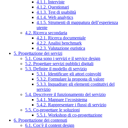
4.1.1. Interviste
4.1.2. Questionari
4.1.3. Test di usabilità
4.1.4. Web analytics
4.1.5. Strumenti di mappatura dell’esperienza
utente
4.2. Ricerca secondaria
4.2.1. Ricerca documentale
4.2.2. Analisi benchmark
4.2.3. Valutazione euristica
5. Progettazione dei servizi
5.1. Cosa sono i servizi e il service design
5.2. Progettare servizi pubblici digitali
5.3. Definire il modello di servizio
5.3.1. Identificare gli attori coinvolti
5.3.2. Formulare la proposta di valore
5.3.3. Inquadrare gli elementi costitutivi del
servizio
5.4. Descrivere il funzionamento del servizio
5.4.1. Mappare l’ecosistema
5.4.2. Rappresentare i flussi di servizio
5.5. Co-progettare le soluzioni
5.5.1. Workshop di co-progettazione
6. Progettazione dei contenuti
6.1. Cos’è il content design