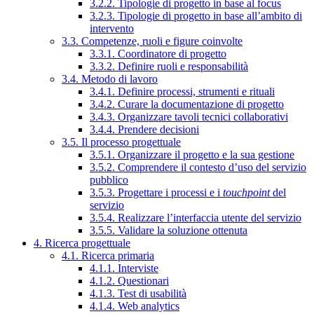
3.2.2. Tipologie di progetto in base al focus
3.2.3. Tipologie di progetto in base all’ambito di
intervento
3.3. Competenze, ruoli e figure coinvolte
3.3.1. Coordinatore di progetto
3.3.2. Definire ruoli e responsabilità
3.4. Metodo di lavoro
3.4.1. Definire processi, strumenti e rituali
3.4.2. Curare la documentazione di progetto
3.4.3. Organizzare tavoli tecnici collaborativi
3.4.4. Prendere decisioni
3.5. Il processo progettuale
3.5.1. Organizzare il progetto e la sua gestione
3.5.2. Comprendere il contesto d’uso del servizio
pubblico
3.5.3. Progettare i processi e i
touchpoint
del
servizio
3.5.4. Realizzare l’interfaccia utente del servizio
3.5.5. Validare la soluzione ottenuta
4. Ricerca progettuale
4.1. Ricerca primaria
4.1.1. Interviste
4.1.2. Questionari
4.1.3. Test di usabilità
4.1.4. Web analytics