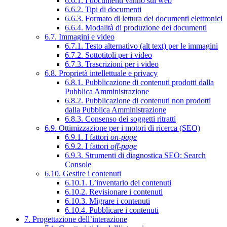
6.6.1. I documenti vanno sul web
6.6.2. Tipi di documenti
6.6.3. Formato di lettura dei documenti elettronici
6.6.4. Modalità di produzione dei documenti
6.7. Immagini e video
6.7.1. Testo alternativo (alt text) per le immagini
6.7.2. Sottotitoli per i video
6.7.3. Trascrizioni per i video
6.8. Proprietà intellettuale e privacy
6.8.1. Pubblicazione di contenuti prodotti dalla
Pubblica Amministrazione
6.8.2. Pubblicazione di contenuti non prodotti
dalla Pubblica Amministrazione
6.8.3. Consenso dei soggetti ritratti
6.9. Ottimizzazione per i motori di ricerca (SEO)
6.9.1. I fattori
on-page
6.9.2. I fattori
off-page
6.9.3. Strumenti di diagnostica SEO: Search
Console
6.10. Gestire i contenuti
6.10.1. L’inventario dei contenuti
6.10.2. Revisionare i contenuti
6.10.3. Migrare i contenuti
6.10.4. Pubblicare i contenuti
7. Progettazione dell’interazione