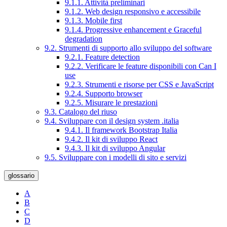
9.1.1. Attività preliminari
9.1.2. Web design responsivo e accessibile
9.1.3. Mobile first
9.1.4. Progressive enhancement e Graceful
degradation
9.2. Strumenti di supporto allo sviluppo del software
9.2.1. Feature detection
9.2.2. Verificare le feature disponibili con Can I
use
9.2.3. Strumenti e risorse per CSS e JavaScript
9.2.4. Supporto browser
9.2.5. Misurare le prestazioni
9.3. Catalogo del riuso
9.4. Sviluppare con il design system .italia
9.4.1. Il framework Bootstrap Italia
9.4.2. Il kit di sviluppo React
9.4.3. Il kit di sviluppo Angular
9.5. Sviluppare con i modelli di sito e servizi
glossario
A
B
C
D