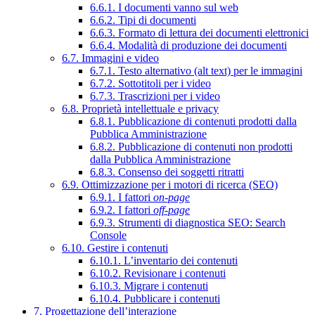
6.6.1. I documenti vanno sul web
6.6.2. Tipi di documenti
6.6.3. Formato di lettura dei documenti elettronici
6.6.4. Modalità di produzione dei documenti
6.7. Immagini e video
6.7.1. Testo alternativo (alt text) per le immagini
6.7.2. Sottotitoli per i video
6.7.3. Trascrizioni per i video
6.8. Proprietà intellettuale e privacy
6.8.1. Pubblicazione di contenuti prodotti dalla
Pubblica Amministrazione
6.8.2. Pubblicazione di contenuti non prodotti
dalla Pubblica Amministrazione
6.8.3. Consenso dei soggetti ritratti
6.9. Ottimizzazione per i motori di ricerca (SEO)
6.9.1. I fattori
on-page
6.9.2. I fattori
off-page
6.9.3. Strumenti di diagnostica SEO: Search
Console
6.10. Gestire i contenuti
6.10.1. L’inventario dei contenuti
6.10.2. Revisionare i contenuti
6.10.3. Migrare i contenuti
6.10.4. Pubblicare i contenuti
7. Progettazione dell’interazione