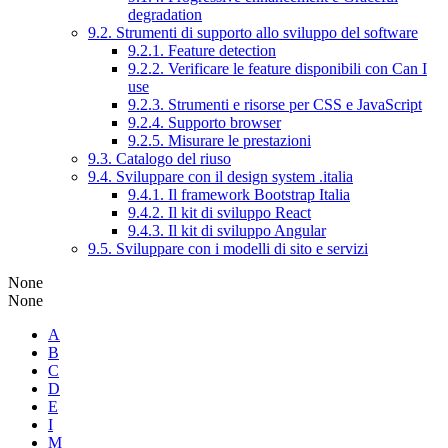
degradation
9.2. Strumenti di supporto allo sviluppo del software
9.2.1. Feature detection
9.2.2. Verificare le feature disponibili con Can I
use
9.2.3. Strumenti e risorse per CSS e JavaScript
9.2.4. Supporto browser
9.2.5. Misurare le prestazioni
9.3. Catalogo del riuso
9.4. Sviluppare con il design system .italia
9.4.1. Il framework Bootstrap Italia
9.4.2. Il kit di sviluppo React
9.4.3. Il kit di sviluppo Angular
9.5. Sviluppare con i modelli di sito e servizi
None
None
A
B
C
D
E
I
M