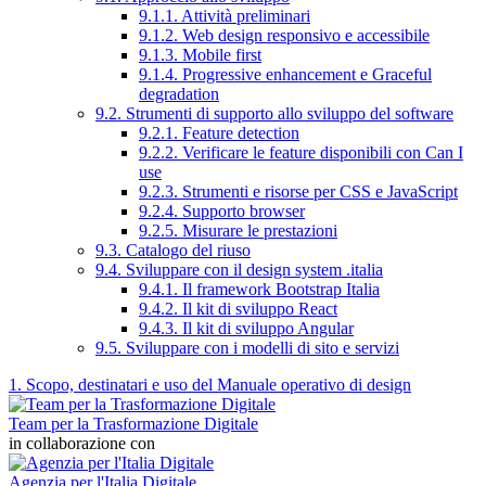
9.1.1. Attività preliminari
9.1.2. Web design responsivo e accessibile
9.1.3. Mobile first
9.1.4. Progressive enhancement e Graceful
degradation
9.2. Strumenti di supporto allo sviluppo del software
9.2.1. Feature detection
9.2.2. Verificare le feature disponibili con Can I
use
9.2.3. Strumenti e risorse per CSS e JavaScript
9.2.4. Supporto browser
9.2.5. Misurare le prestazioni
9.3. Catalogo del riuso
9.4. Sviluppare con il design system .italia
9.4.1. Il framework Bootstrap Italia
9.4.2. Il kit di sviluppo React
9.4.3. Il kit di sviluppo Angular
9.5. Sviluppare con i modelli di sito e servizi
1. Scopo, destinatari e uso del Manuale operativo di design
Team per la Trasformazione Digitale
in collaborazione con
Agenzia per l'Italia Digitale