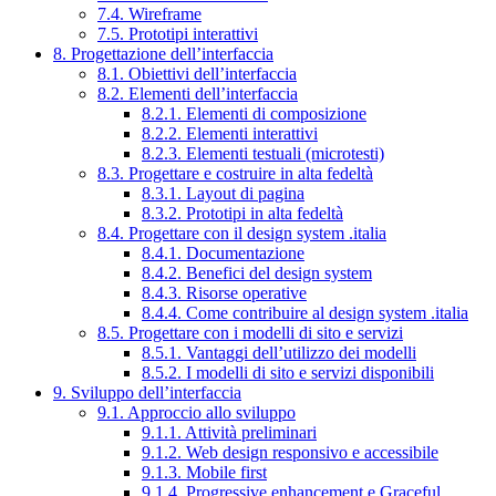
7.4. Wireframe
7.5. Prototipi interattivi
8. Progettazione dell’interfaccia
8.1. Obiettivi dell’interfaccia
8.2. Elementi dell’interfaccia
8.2.1. Elementi di composizione
8.2.2. Elementi interattivi
8.2.3. Elementi testuali (microtesti)
8.3. Progettare e costruire in alta fedeltà
8.3.1. Layout di pagina
8.3.2. Prototipi in alta fedeltà
8.4. Progettare con il design system .italia
8.4.1. Documentazione
8.4.2. Benefici del design system
8.4.3. Risorse operative
8.4.4. Come contribuire al design system .italia
8.5. Progettare con i modelli di sito e servizi
8.5.1. Vantaggi dell’utilizzo dei modelli
8.5.2. I modelli di sito e servizi disponibili
9. Sviluppo dell’interfaccia
9.1. Approccio allo sviluppo
9.1.1. Attività preliminari
9.1.2. Web design responsivo e accessibile
9.1.3. Mobile first
9.1.4. Progressive enhancement e Graceful