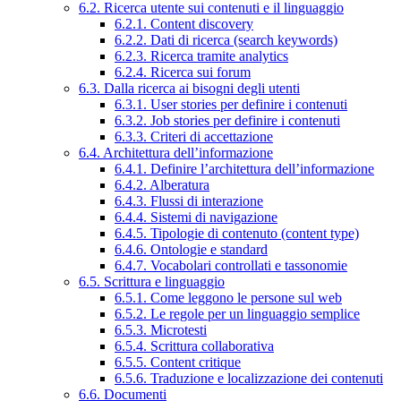
6.2. Ricerca utente sui contenuti e il linguaggio
6.2.1. Content discovery
6.2.2. Dati di ricerca (search keywords)
6.2.3. Ricerca tramite analytics
6.2.4. Ricerca sui forum
6.3. Dalla ricerca ai bisogni degli utenti
6.3.1. User stories per definire i contenuti
6.3.2. Job stories per definire i contenuti
6.3.3. Criteri di accettazione
6.4. Architettura dell’informazione
6.4.1. Definire l’architettura dell’informazione
6.4.2. Alberatura
6.4.3. Flussi di interazione
6.4.4. Sistemi di navigazione
6.4.5. Tipologie di contenuto (content type)
6.4.6. Ontologie e standard
6.4.7. Vocabolari controllati e tassonomie
6.5. Scrittura e linguaggio
6.5.1. Come leggono le persone sul web
6.5.2. Le regole per un linguaggio semplice
6.5.3. Microtesti
6.5.4. Scrittura collaborativa
6.5.5. Content critique
6.5.6. Traduzione e localizzazione dei contenuti
6.6. Documenti