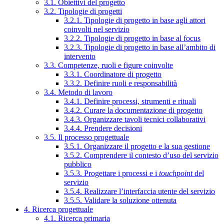
3.1. Obiettivi del progetto
3.2. Tipologie di progetti
3.2.1. Tipologie di progetto in base agli attori
coinvolti nel servizio
3.2.2. Tipologie di progetto in base al focus
3.2.3. Tipologie di progetto in base all’ambito di
intervento
3.3. Competenze, ruoli e figure coinvolte
3.3.1. Coordinatore di progetto
3.3.2. Definire ruoli e responsabilità
3.4. Metodo di lavoro
3.4.1. Definire processi, strumenti e rituali
3.4.2. Curare la documentazione di progetto
3.4.3. Organizzare tavoli tecnici collaborativi
3.4.4. Prendere decisioni
3.5. Il processo progettuale
3.5.1. Organizzare il progetto e la sua gestione
3.5.2. Comprendere il contesto d’uso del servizio
pubblico
3.5.3. Progettare i processi e i
touchpoint
del
servizio
3.5.4. Realizzare l’interfaccia utente del servizio
3.5.5. Validare la soluzione ottenuta
4. Ricerca progettuale
4.1. Ricerca primaria