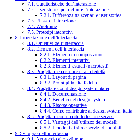
7.1. Caratteristiche dell’interazione
7.2. User stories per definire l’interazione
7.2.1. Differenza tra scenari e user stories
7.3. Flussi di interazione
7.4. Wireframe
7.5. Prototipi interattivi
8. Progettazione dell’interfaccia
8.1. Obiettivi dell’interfaccia
8.2. Elementi dell’interfaccia
8.2.1. Elementi di composizione
8.2.2. Elementi interattivi
8.2.3. Elementi testuali (microtesti)
8.3. Progettare e costruire in alta fedeltà
8.3.1. Layout di pagina
8.3.2. Prototipi in alta fedeltà
8.4. Progettare con il design system .italia
8.4.1. Documentazione
8.4.2. Benefici del design system
8.4.3. Risorse operative
8.4.4. Come contribuire al design system .italia
8.5. Progettare con i modelli di sito e servizi
8.5.1. Vantaggi dell’utilizzo dei modelli
8.5.2. I modelli di sito e servizi disponibili
9. Sviluppo dell’interfaccia
9.1. Approccio allo sviluppo