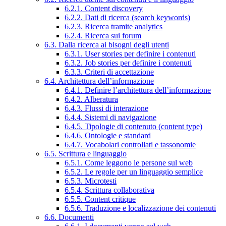
6.2.1. Content discovery
6.2.2. Dati di ricerca (search keywords)
6.2.3. Ricerca tramite analytics
6.2.4. Ricerca sui forum
6.3. Dalla ricerca ai bisogni degli utenti
6.3.1. User stories per definire i contenuti
6.3.2. Job stories per definire i contenuti
6.3.3. Criteri di accettazione
6.4. Architettura dell’informazione
6.4.1. Definire l’architettura dell’informazione
6.4.2. Alberatura
6.4.3. Flussi di interazione
6.4.4. Sistemi di navigazione
6.4.5. Tipologie di contenuto (content type)
6.4.6. Ontologie e standard
6.4.7. Vocabolari controllati e tassonomie
6.5. Scrittura e linguaggio
6.5.1. Come leggono le persone sul web
6.5.2. Le regole per un linguaggio semplice
6.5.3. Microtesti
6.5.4. Scrittura collaborativa
6.5.5. Content critique
6.5.6. Traduzione e localizzazione dei contenuti
6.6. Documenti