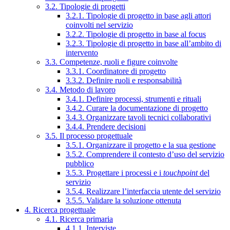
3.2. Tipologie di progetti
3.2.1. Tipologie di progetto in base agli attori
coinvolti nel servizio
3.2.2. Tipologie di progetto in base al focus
3.2.3. Tipologie di progetto in base all’ambito di
intervento
3.3. Competenze, ruoli e figure coinvolte
3.3.1. Coordinatore di progetto
3.3.2. Definire ruoli e responsabilità
3.4. Metodo di lavoro
3.4.1. Definire processi, strumenti e rituali
3.4.2. Curare la documentazione di progetto
3.4.3. Organizzare tavoli tecnici collaborativi
3.4.4. Prendere decisioni
3.5. Il processo progettuale
3.5.1. Organizzare il progetto e la sua gestione
3.5.2. Comprendere il contesto d’uso del servizio
pubblico
3.5.3. Progettare i processi e i
touchpoint
del
servizio
3.5.4. Realizzare l’interfaccia utente del servizio
3.5.5. Validare la soluzione ottenuta
4. Ricerca progettuale
4.1. Ricerca primaria
4.1.1. Interviste