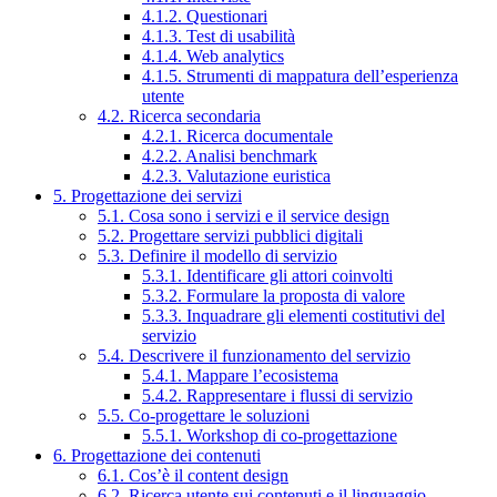
4.1.2. Questionari
4.1.3. Test di usabilità
4.1.4. Web analytics
4.1.5. Strumenti di mappatura dell’esperienza
utente
4.2. Ricerca secondaria
4.2.1. Ricerca documentale
4.2.2. Analisi benchmark
4.2.3. Valutazione euristica
5. Progettazione dei servizi
5.1. Cosa sono i servizi e il service design
5.2. Progettare servizi pubblici digitali
5.3. Definire il modello di servizio
5.3.1. Identificare gli attori coinvolti
5.3.2. Formulare la proposta di valore
5.3.3. Inquadrare gli elementi costitutivi del
servizio
5.4. Descrivere il funzionamento del servizio
5.4.1. Mappare l’ecosistema
5.4.2. Rappresentare i flussi di servizio
5.5. Co-progettare le soluzioni
5.5.1. Workshop di co-progettazione
6. Progettazione dei contenuti
6.1. Cos’è il content design
6.2. Ricerca utente sui contenuti e il linguaggio