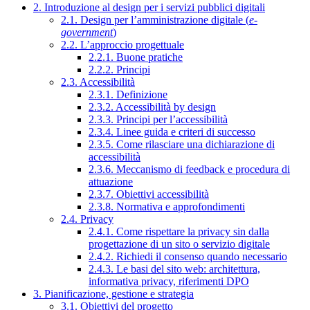
2. Introduzione al design per i servizi pubblici digitali
2.1. Design per l’amministrazione digitale (
e-
government
)
2.2. L’approccio progettuale
2.2.1. Buone pratiche
2.2.2. Principi
2.3. Accessibilità
2.3.1. Definizione
2.3.2. Accessibilità by design
2.3.3. Principi per l’accessibilità
2.3.4. Linee guida e criteri di successo
2.3.5. Come rilasciare una dichiarazione di
accessibilità
2.3.6. Meccanismo di feedback e procedura di
attuazione
2.3.7. Obiettivi accessibilità
2.3.8. Normativa e approfondimenti
2.4. Privacy
2.4.1. Come rispettare la privacy sin dalla
progettazione di un sito o servizio digitale
2.4.2. Richiedi il consenso quando necessario
2.4.3. Le basi del sito web: architettura,
informativa privacy, riferimenti DPO
3. Pianificazione, gestione e strategia
3.1. Obiettivi del progetto