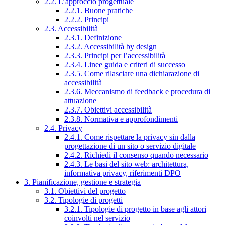
2.2. L’approccio progettuale
2.2.1. Buone pratiche
2.2.2. Principi
2.3. Accessibilità
2.3.1. Definizione
2.3.2. Accessibilità by design
2.3.3. Principi per l’accessibilità
2.3.4. Linee guida e criteri di successo
2.3.5. Come rilasciare una dichiarazione di
accessibilità
2.3.6. Meccanismo di feedback e procedura di
attuazione
2.3.7. Obiettivi accessibilità
2.3.8. Normativa e approfondimenti
2.4. Privacy
2.4.1. Come rispettare la privacy sin dalla
progettazione di un sito o servizio digitale
2.4.2. Richiedi il consenso quando necessario
2.4.3. Le basi del sito web: architettura,
informativa privacy, riferimenti DPO
3. Pianificazione, gestione e strategia
3.1. Obiettivi del progetto
3.2. Tipologie di progetti
3.2.1. Tipologie di progetto in base agli attori
coinvolti nel servizio