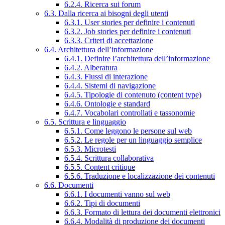
6.2.4. Ricerca sui forum
6.3. Dalla ricerca ai bisogni degli utenti
6.3.1. User stories per definire i contenuti
6.3.2. Job stories per definire i contenuti
6.3.3. Criteri di accettazione
6.4. Architettura dell’informazione
6.4.1. Definire l’architettura dell’informazione
6.4.2. Alberatura
6.4.3. Flussi di interazione
6.4.4. Sistemi di navigazione
6.4.5. Tipologie di contenuto (content type)
6.4.6. Ontologie e standard
6.4.7. Vocabolari controllati e tassonomie
6.5. Scrittura e linguaggio
6.5.1. Come leggono le persone sul web
6.5.2. Le regole per un linguaggio semplice
6.5.3. Microtesti
6.5.4. Scrittura collaborativa
6.5.5. Content critique
6.5.6. Traduzione e localizzazione dei contenuti
6.6. Documenti
6.6.1. I documenti vanno sul web
6.6.2. Tipi di documenti
6.6.3. Formato di lettura dei documenti elettronici
6.6.4. Modalità di produzione dei documenti