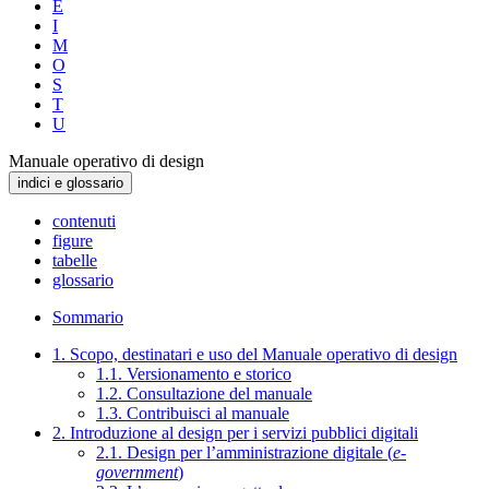
E
I
M
O
S
T
U
Manuale operativo di design
indici e glossario
contenuti
figure
tabelle
glossario
Sommario
1. Scopo, destinatari e uso del Manuale operativo di design
1.1. Versionamento e storico
1.2. Consultazione del manuale
1.3. Contribuisci al manuale
2. Introduzione al design per i servizi pubblici digitali
2.1. Design per l’amministrazione digitale (
e-
government
)