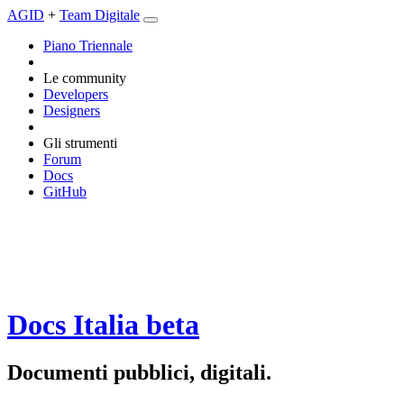
AGID
+
Team Digitale
Piano Triennale
Le community
Developers
Designers
Gli strumenti
Forum
Docs
GitHub
Docs Italia
beta
Documenti pubblici, digitali.