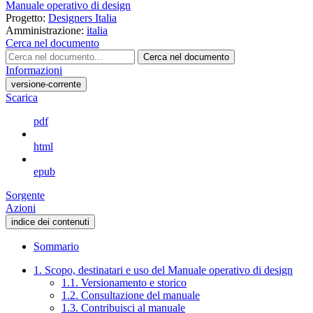
Manuale operativo di design
Progetto:
Designers Italia
Amministrazione:
italia
Cerca nel documento
Cerca nel documento
Informazioni
versione-corrente
Scarica
pdf
html
epub
Sorgente
Azioni
indice dei contenuti
Sommario
1. Scopo, destinatari e uso del Manuale operativo di design
1.1. Versionamento e storico
1.2. Consultazione del manuale
1.3. Contribuisci al manuale