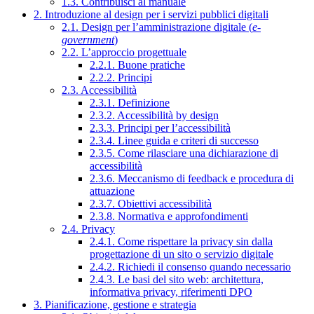
1.3. Contribuisci al manuale
2. Introduzione al design per i servizi pubblici digitali
2.1. Design per l’amministrazione digitale (
e-
government
)
2.2. L’approccio progettuale
2.2.1. Buone pratiche
2.2.2. Principi
2.3. Accessibilità
2.3.1. Definizione
2.3.2. Accessibilità by design
2.3.3. Principi per l’accessibilità
2.3.4. Linee guida e criteri di successo
2.3.5. Come rilasciare una dichiarazione di
accessibilità
2.3.6. Meccanismo di feedback e procedura di
attuazione
2.3.7. Obiettivi accessibilità
2.3.8. Normativa e approfondimenti
2.4. Privacy
2.4.1. Come rispettare la privacy sin dalla
progettazione di un sito o servizio digitale
2.4.2. Richiedi il consenso quando necessario
2.4.3. Le basi del sito web: architettura,
informativa privacy, riferimenti DPO
3. Pianificazione, gestione e strategia