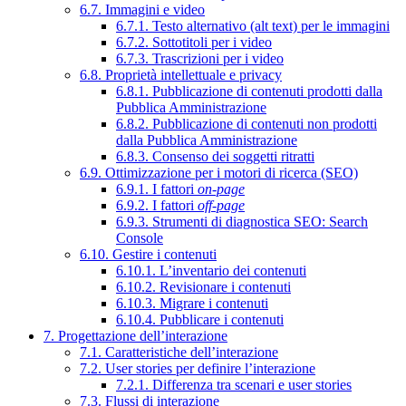
6.7. Immagini e video
6.7.1. Testo alternativo (alt text) per le immagini
6.7.2. Sottotitoli per i video
6.7.3. Trascrizioni per i video
6.8. Proprietà intellettuale e privacy
6.8.1. Pubblicazione di contenuti prodotti dalla
Pubblica Amministrazione
6.8.2. Pubblicazione di contenuti non prodotti
dalla Pubblica Amministrazione
6.8.3. Consenso dei soggetti ritratti
6.9. Ottimizzazione per i motori di ricerca (SEO)
6.9.1. I fattori
on-page
6.9.2. I fattori
off-page
6.9.3. Strumenti di diagnostica SEO: Search
Console
6.10. Gestire i contenuti
6.10.1. L’inventario dei contenuti
6.10.2. Revisionare i contenuti
6.10.3. Migrare i contenuti
6.10.4. Pubblicare i contenuti
7. Progettazione dell’interazione
7.1. Caratteristiche dell’interazione
7.2. User stories per definire l’interazione
7.2.1. Differenza tra scenari e user stories
7.3. Flussi di interazione