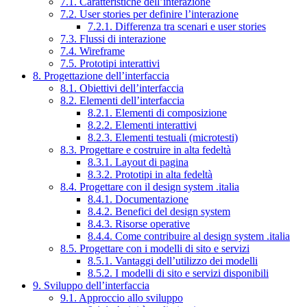
7.1. Caratteristiche dell’interazione
7.2. User stories per definire l’interazione
7.2.1. Differenza tra scenari e user stories
7.3. Flussi di interazione
7.4. Wireframe
7.5. Prototipi interattivi
8. Progettazione dell’interfaccia
8.1. Obiettivi dell’interfaccia
8.2. Elementi dell’interfaccia
8.2.1. Elementi di composizione
8.2.2. Elementi interattivi
8.2.3. Elementi testuali (microtesti)
8.3. Progettare e costruire in alta fedeltà
8.3.1. Layout di pagina
8.3.2. Prototipi in alta fedeltà
8.4. Progettare con il design system .italia
8.4.1. Documentazione
8.4.2. Benefici del design system
8.4.3. Risorse operative
8.4.4. Come contribuire al design system .italia
8.5. Progettare con i modelli di sito e servizi
8.5.1. Vantaggi dell’utilizzo dei modelli
8.5.2. I modelli di sito e servizi disponibili
9. Sviluppo dell’interfaccia
9.1. Approccio allo sviluppo