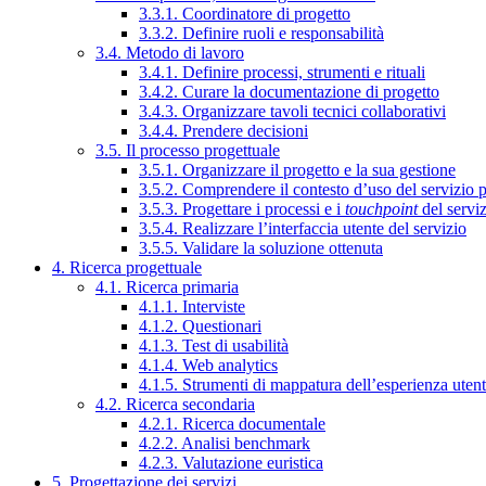
3.3.1. Coordinatore di progetto
3.3.2. Definire ruoli e responsabilità
3.4. Metodo di lavoro
3.4.1. Definire processi, strumenti e rituali
3.4.2. Curare la documentazione di progetto
3.4.3. Organizzare tavoli tecnici collaborativi
3.4.4. Prendere decisioni
3.5. Il processo progettuale
3.5.1. Organizzare il progetto e la sua gestione
3.5.2. Comprendere il contesto d’uso del servizio 
3.5.3. Progettare i processi e i
touchpoint
del servi
3.5.4. Realizzare l’interfaccia utente del servizio
3.5.5. Validare la soluzione ottenuta
4. Ricerca progettuale
4.1. Ricerca primaria
4.1.1. Interviste
4.1.2. Questionari
4.1.3. Test di usabilità
4.1.4. Web analytics
4.1.5. Strumenti di mappatura dell’esperienza uten
4.2. Ricerca secondaria
4.2.1. Ricerca documentale
4.2.2. Analisi benchmark
4.2.3. Valutazione euristica
5. Progettazione dei servizi