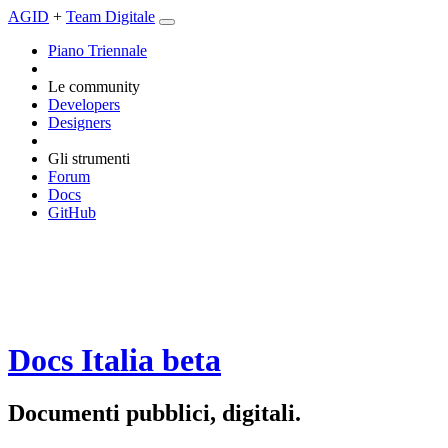
AGID
+
Team Digitale
Piano Triennale
Le community
Developers
Designers
Gli strumenti
Forum
Docs
GitHub
Docs Italia
beta
Documenti pubblici, digitali.