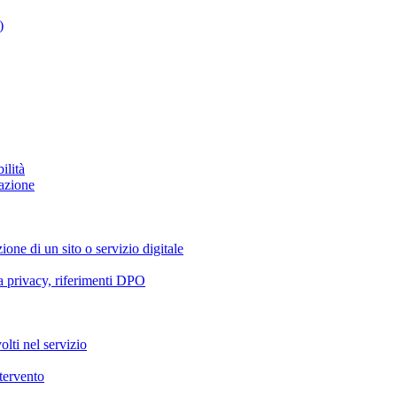
)
ilità
azione
ione di un sito o servizio digitale
va privacy, riferimenti DPO
olti nel servizio
ntervento