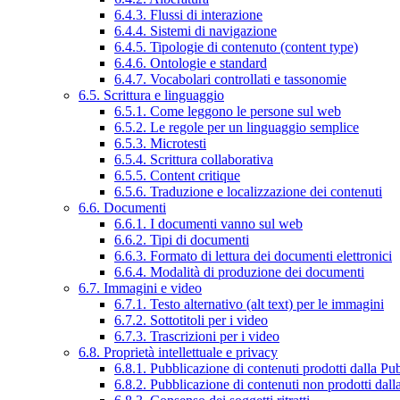
6.4.3. Flussi di interazione
6.4.4. Sistemi di navigazione
6.4.5. Tipologie di contenuto (content type)
6.4.6. Ontologie e standard
6.4.7. Vocabolari controllati e tassonomie
6.5. Scrittura e linguaggio
6.5.1. Come leggono le persone sul web
6.5.2. Le regole per un linguaggio semplice
6.5.3. Microtesti
6.5.4. Scrittura collaborativa
6.5.5. Content critique
6.5.6. Traduzione e localizzazione dei contenuti
6.6. Documenti
6.6.1. I documenti vanno sul web
6.6.2. Tipi di documenti
6.6.3. Formato di lettura dei documenti elettronici
6.6.4. Modalità di produzione dei documenti
6.7. Immagini e video
6.7.1. Testo alternativo (alt text) per le immagini
6.7.2. Sottotitoli per i video
6.7.3. Trascrizioni per i video
6.8. Proprietà intellettuale e privacy
6.8.1. Pubblicazione di contenuti prodotti dalla P
6.8.2. Pubblicazione di contenuti non prodotti dal