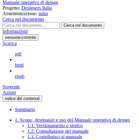
Manuale operativo di design
Progetto:
Designers Italia
Amministrazione:
italia
Cerca nel documento
Cerca nel documento
Informazioni
versione-corrente
Scarica
pdf
html
epub
Sorgente
Azioni
indice dei contenuti
Sommario
1. Scopo, destinatari e uso del Manuale operativo di design
1.1. Versionamento e storico
1.2. Consultazione del manuale
1.3. Contribuisci al manuale