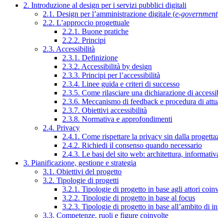
2. Introduzione al design per i servizi pubblici digitali
2.1. Design per l’amministrazione digitale (
e-government
2.2. L’approccio progettuale
2.2.1. Buone pratiche
2.2.2. Principi
2.3. Accessibilità
2.3.1. Definizione
2.3.2. Accessibilità by design
2.3.3. Principi per l’accessibilità
2.3.4. Linee guida e criteri di successo
2.3.5. Come rilasciare una dichiarazione di accessib
2.3.6. Meccanismo di feedback e procedura di attu
2.3.7. Obiettivi accessibilità
2.3.8. Normativa e approfondimenti
2.4. Privacy
2.4.1. Come rispettare la privacy sin dalla progettaz
2.4.2. Richiedi il consenso quando necessario
2.4.3. Le basi del sito web: architettura, informati
3. Pianificazione, gestione e strategia
3.1. Obiettivi del progetto
3.2. Tipologie di progetti
3.2.1. Tipologie di progetto in base agli attori coinv
3.2.2. Tipologie di progetto in base al focus
3.2.3. Tipologie di progetto in base all’ambito di i
3.3. Competenze, ruoli e figure coinvolte