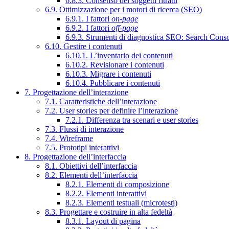
6.8.3. Consenso dei soggetti ritratti
6.9. Ottimizzazione per i motori di ricerca (SEO)
6.9.1. I fattori
on-page
6.9.2. I fattori
off-page
6.9.3. Strumenti di diagnostica SEO: Search Cons
6.10. Gestire i contenuti
6.10.1. L’inventario dei contenuti
6.10.2. Revisionare i contenuti
6.10.3. Migrare i contenuti
6.10.4. Pubblicare i contenuti
7. Progettazione dell’interazione
7.1. Caratteristiche dell’interazione
7.2. User stories per definire l’interazione
7.2.1. Differenza tra scenari e user stories
7.3. Flussi di interazione
7.4. Wireframe
7.5. Prototipi interattivi
8. Progettazione dell’interfaccia
8.1. Obiettivi dell’interfaccia
8.2. Elementi dell’interfaccia
8.2.1. Elementi di composizione
8.2.2. Elementi interattivi
8.2.3. Elementi testuali (microtesti)
8.3. Progettare e costruire in alta fedeltà
8.3.1. Layout di pagina