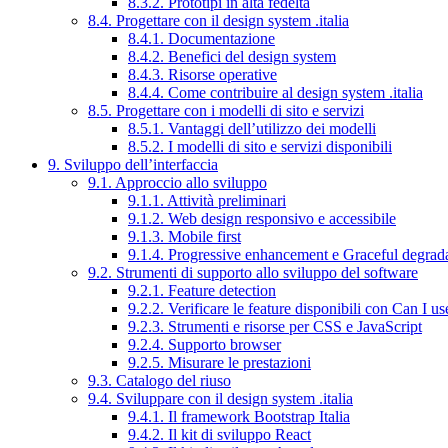
8.3.2. Prototipi in alta fedeltà
8.4. Progettare con il design system .italia
8.4.1. Documentazione
8.4.2. Benefici del design system
8.4.3. Risorse operative
8.4.4. Come contribuire al design system .italia
8.5. Progettare con i modelli di sito e servizi
8.5.1. Vantaggi dell’utilizzo dei modelli
8.5.2. I modelli di sito e servizi disponibili
9. Sviluppo dell’interfaccia
9.1. Approccio allo sviluppo
9.1.1. Attività preliminari
9.1.2. Web design responsivo e accessibile
9.1.3. Mobile first
9.1.4. Progressive enhancement e Graceful degrad
9.2. Strumenti di supporto allo sviluppo del software
9.2.1. Feature detection
9.2.2. Verificare le feature disponibili con Can I us
9.2.3. Strumenti e risorse per CSS e JavaScript
9.2.4. Supporto browser
9.2.5. Misurare le prestazioni
9.3. Catalogo del riuso
9.4. Sviluppare con il design system .italia
9.4.1. Il framework Bootstrap Italia
9.4.2. Il kit di sviluppo React