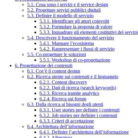
5.1. Cosa sono i servizi e il service design
5.2. Progettare servizi pubblici digitali
5.3. Definire il modello di servizio
5.3.1. Identificare gli attori coinvolti
5.3.2. Formulare la proposta di valore
5.3.3. Inquadrare gli elementi costitutivi del serviz
5.4. Descrivere il funzionamento del servizio
5.4.1. Mappare l’ecosistema
5.4.2. Rappresentare i flussi di servizio
5.5. Co-progettare le soluzioni
5.5.1. Workshop di co-progettazione
6. Progettazione dei contenuti
6.1. Cos’è il content design
6.2. Ricerca utente sui contenuti e il linguaggio
6.2.1. Content discovery
6.2.2. Dati di ricerca (search keywords)
6.2.3. Ricerca tramite analytics
6.2.4. Ricerca sui forum
6.3. Dalla ricerca ai bisogni degli utenti
6.3.1. User stories per definire i contenuti
6.3.2. Job stories per definire i contenuti
6.3.3. Criteri di accettazione
6.4. Architettura dell’informazione
6.4.1. Definire l’architettura dell’informazione
6.4.2. Alberatura