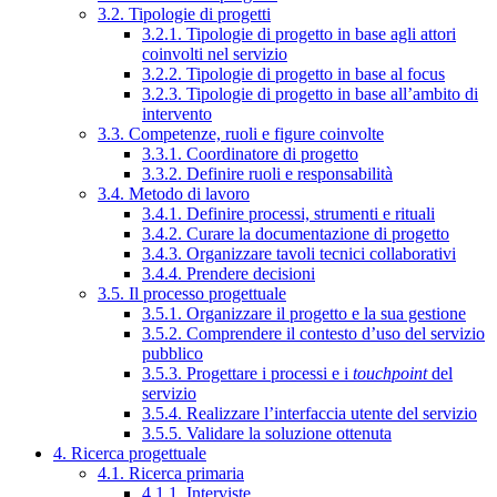
3.2. Tipologie di progetti
3.2.1. Tipologie di progetto in base agli attori
coinvolti nel servizio
3.2.2. Tipologie di progetto in base al focus
3.2.3. Tipologie di progetto in base all’ambito di
intervento
3.3. Competenze, ruoli e figure coinvolte
3.3.1. Coordinatore di progetto
3.3.2. Definire ruoli e responsabilità
3.4. Metodo di lavoro
3.4.1. Definire processi, strumenti e rituali
3.4.2. Curare la documentazione di progetto
3.4.3. Organizzare tavoli tecnici collaborativi
3.4.4. Prendere decisioni
3.5. Il processo progettuale
3.5.1. Organizzare il progetto e la sua gestione
3.5.2. Comprendere il contesto d’uso del servizio
pubblico
3.5.3. Progettare i processi e i
touchpoint
del
servizio
3.5.4. Realizzare l’interfaccia utente del servizio
3.5.5. Validare la soluzione ottenuta
4. Ricerca progettuale
4.1. Ricerca primaria
4.1.1. Interviste