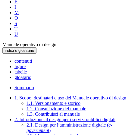
E
I
M
O
S
T
U
Manuale operativo di design
indici e glossario
contenuti
figure
tabelle
glossario
Sommario
1. Scopo, destinatari e uso del Manuale operativo di design
1.1. Versionamento e storico
1.2. Consultazione del manuale
1.3. Contribuisci al manuale
2. Introduzione al design per i servizi pubblici digitali
2.1. Design per l’amministrazione digitale (
e-
government
)