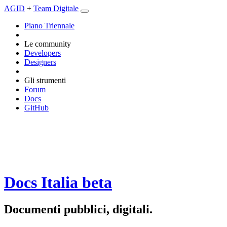
AGID
+
Team Digitale
Piano Triennale
Le community
Developers
Designers
Gli strumenti
Forum
Docs
GitHub
Docs Italia
beta
Documenti pubblici, digitali.