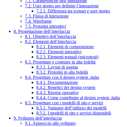
7.1. Caratteristiche dell’interazione
7.2. User stories per definire l’interazione
7.2.1. Differenza tra scenari e user stories
7.3. Flussi di interazione
7.4. Wireframe
7.5. Prototipi interattivi
8. Progettazione dell’interfaccia
8.1. Obiettivi dell’interfaccia
8.2. Elementi dell’interfaccia
8.2.1. Elementi di composizione
8.2.2. Elementi interattivi
8.2.3. Elementi testuali (microtesti)
8.3. Progettare e costruire in alta fedeltà
8.3.1. Layout di pagina
8.3.2. Prototipi in alta fedeltà
8.4. Progettare con il design system .italia
8.4.1. Documentazione
8.4.2. Benefici del design system
8.4.3. Risorse operative
8.4.4. Come contribuire al design system .italia
8.5. Progettare con i modelli di sito e servizi
8.5.1. Vantaggi dell’utilizzo dei modelli
8.5.2. I modelli di sito e servizi disponibili
9. Sviluppo dell’interfaccia
9.1. Approccio allo sviluppo