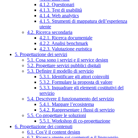
4.1.2. Questionari
4.1.3. Test di usabilità
4.1.4. Web analytics
4.1.5. Strumenti di mappatura dell’esperienza
utente
4.2. Ricerca secondaria
4.2.1. Ricerca documentale
4.2.2. Analisi benchmark
4.2.3. Valutazione euristica
5. Progettazione dei servizi
5.1. Cosa sono i servizi e il service design
5.2. Progettare servizi pubblici digitali
5.3. Definire il modello di servizio
5.3.1. Identificare gli attori coinvolti
5.3.2. Formulare la proposta di valore
5.3.3. Inquadrare gli elementi costitutivi del
servizio
5.4. Descrivere il funzionamento del servizio
5.4.1. Mappare l’ecosistema
5.4.2. Rappresentare i flussi di servizio
5.5. Co-progettare le soluzioni
5.5.1. Workshop di co-progettazione
6. Progettazione dei contenuti
6.1. Cos’è il content design
6.2. Ricerca utente sui contenuti e il linguaggio