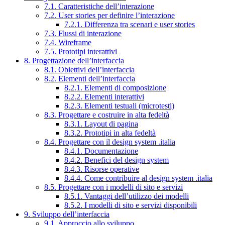
7.1. Caratteristiche dell’interazione
7.2. User stories per definire l’interazione
7.2.1. Differenza tra scenari e user stories
7.3. Flussi di interazione
7.4. Wireframe
7.5. Prototipi interattivi
8. Progettazione dell’interfaccia
8.1. Obiettivi dell’interfaccia
8.2. Elementi dell’interfaccia
8.2.1. Elementi di composizione
8.2.2. Elementi interattivi
8.2.3. Elementi testuali (microtesti)
8.3. Progettare e costruire in alta fedeltà
8.3.1. Layout di pagina
8.3.2. Prototipi in alta fedeltà
8.4. Progettare con il design system .italia
8.4.1. Documentazione
8.4.2. Benefici del design system
8.4.3. Risorse operative
8.4.4. Come contribuire al design system .italia
8.5. Progettare con i modelli di sito e servizi
8.5.1. Vantaggi dell’utilizzo dei modelli
8.5.2. I modelli di sito e servizi disponibili
9. Sviluppo dell’interfaccia
9.1. Approccio allo sviluppo