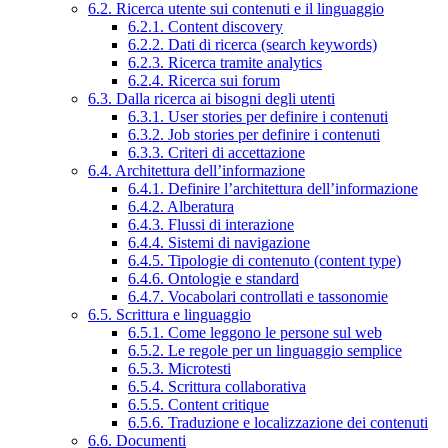
6.2. Ricerca utente sui contenuti e il linguaggio
6.2.1. Content discovery
6.2.2. Dati di ricerca (search keywords)
6.2.3. Ricerca tramite analytics
6.2.4. Ricerca sui forum
6.3. Dalla ricerca ai bisogni degli utenti
6.3.1. User stories per definire i contenuti
6.3.2. Job stories per definire i contenuti
6.3.3. Criteri di accettazione
6.4. Architettura dell’informazione
6.4.1. Definire l’architettura dell’informazione
6.4.2. Alberatura
6.4.3. Flussi di interazione
6.4.4. Sistemi di navigazione
6.4.5. Tipologie di contenuto (content type)
6.4.6. Ontologie e standard
6.4.7. Vocabolari controllati e tassonomie
6.5. Scrittura e linguaggio
6.5.1. Come leggono le persone sul web
6.5.2. Le regole per un linguaggio semplice
6.5.3. Microtesti
6.5.4. Scrittura collaborativa
6.5.5. Content critique
6.5.6. Traduzione e localizzazione dei contenuti
6.6. Documenti