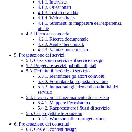
4.1.1. Interviste
4.1.2. Questionari
4.1.3. Test di usabilità
4.1.4. Web analytics
4.1.5. Strumenti di mappatura dell’esperienza
utente
4.2. Ricerca secondaria
4.2.1. Ricerca documentale
4.2.2. Analisi benchmark
4.2.3. Valutazione euristica
5. Progettazione dei servizi
5.1. Cosa sono i servizi e il service design
5.2. Progettare servizi pubblici digitali
5.3. Definire il modello di servizio
5.3.1. Identificare gli attori coinvolti
5.3.2. Formulare la proposta di valore
5.3.3. Inquadrare gli elementi costitutivi del
servizio
5.4. Descrivere il funzionamento del servizio
5.4.1. Mappare l’ecosistema
5.4.2. Rappresentare i flussi di servizio
5.5. Co-progettare le soluzioni
5.5.1. Workshop di co-progettazione
6. Progettazione dei contenuti
6.1. Cos’è il content design