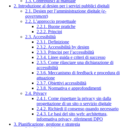
1.3. Contribuisci al manuale
2. Introduzione al design per i servizi pubblici digitali
2.1. Design per l’amministrazione digitale (
e-
government
)
2.2. L’approccio progettuale
2.2.1. Buone pratiche
2.2.2. Principi
2.3. Accessibilità
2.3.1. Definizione
2.3.2. Accessibilità by design
2.3.3. Principi per l’accessibilità
2.3.4. Linee guida e criteri di successo
2.3.5. Come rilasciare una dichiarazione di
accessibilità
2.3.6. Meccanismo di feedback e procedura di
attuazione
2.3.7. Obiettivi accessibilità
2.3.8. Normativa e approfondimenti
2.4. Privacy
2.4.1. Come rispettare la privacy sin dalla
progettazione di un sito o servizio digitale
2.4.2. Richiedi il consenso quando necessario
2.4.3. Le basi del sito web: architettura,
informativa privacy, riferimenti DPO
3. Pianificazione, gestione e strategia