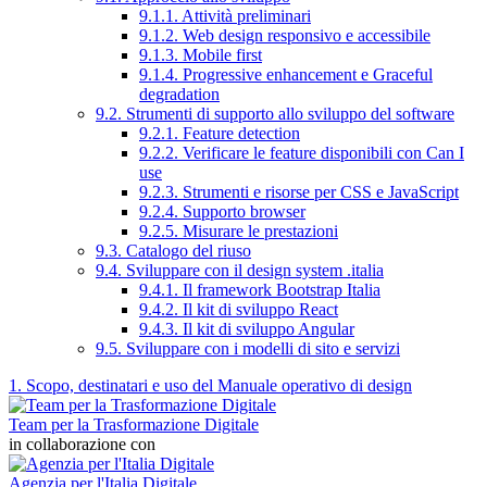
9.1.1. Attività preliminari
9.1.2. Web design responsivo e accessibile
9.1.3. Mobile first
9.1.4. Progressive enhancement e Graceful
degradation
9.2. Strumenti di supporto allo sviluppo del software
9.2.1. Feature detection
9.2.2. Verificare le feature disponibili con Can I
use
9.2.3. Strumenti e risorse per CSS e JavaScript
9.2.4. Supporto browser
9.2.5. Misurare le prestazioni
9.3. Catalogo del riuso
9.4. Sviluppare con il design system .italia
9.4.1. Il framework Bootstrap Italia
9.4.2. Il kit di sviluppo React
9.4.3. Il kit di sviluppo Angular
9.5. Sviluppare con i modelli di sito e servizi
1. Scopo, destinatari e uso del Manuale operativo di design
Team per la Trasformazione Digitale
in collaborazione con
Agenzia per l'Italia Digitale