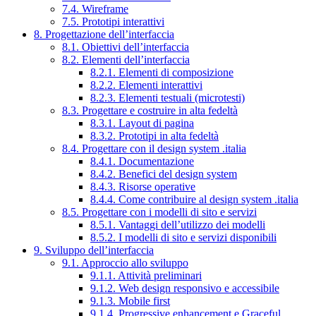
7.4. Wireframe
7.5. Prototipi interattivi
8. Progettazione dell’interfaccia
8.1. Obiettivi dell’interfaccia
8.2. Elementi dell’interfaccia
8.2.1. Elementi di composizione
8.2.2. Elementi interattivi
8.2.3. Elementi testuali (microtesti)
8.3. Progettare e costruire in alta fedeltà
8.3.1. Layout di pagina
8.3.2. Prototipi in alta fedeltà
8.4. Progettare con il design system .italia
8.4.1. Documentazione
8.4.2. Benefici del design system
8.4.3. Risorse operative
8.4.4. Come contribuire al design system .italia
8.5. Progettare con i modelli di sito e servizi
8.5.1. Vantaggi dell’utilizzo dei modelli
8.5.2. I modelli di sito e servizi disponibili
9. Sviluppo dell’interfaccia
9.1. Approccio allo sviluppo
9.1.1. Attività preliminari
9.1.2. Web design responsivo e accessibile
9.1.3. Mobile first
9.1.4. Progressive enhancement e Graceful