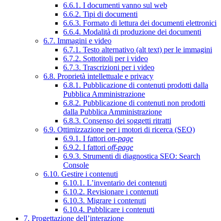
6.6.1. I documenti vanno sul web
6.6.2. Tipi di documenti
6.6.3. Formato di lettura dei documenti elettronici
6.6.4. Modalità di produzione dei documenti
6.7. Immagini e video
6.7.1. Testo alternativo (alt text) per le immagini
6.7.2. Sottotitoli per i video
6.7.3. Trascrizioni per i video
6.8. Proprietà intellettuale e privacy
6.8.1. Pubblicazione di contenuti prodotti dalla
Pubblica Amministrazione
6.8.2. Pubblicazione di contenuti non prodotti
dalla Pubblica Amministrazione
6.8.3. Consenso dei soggetti ritratti
6.9. Ottimizzazione per i motori di ricerca (SEO)
6.9.1. I fattori
on-page
6.9.2. I fattori
off-page
6.9.3. Strumenti di diagnostica SEO: Search
Console
6.10. Gestire i contenuti
6.10.1. L’inventario dei contenuti
6.10.2. Revisionare i contenuti
6.10.3. Migrare i contenuti
6.10.4. Pubblicare i contenuti
7. Progettazione dell’interazione