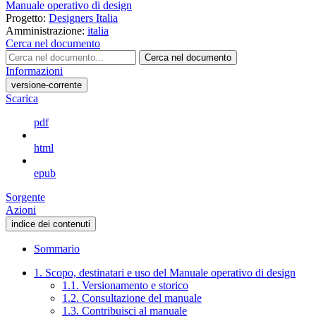
Manuale operativo di design
Progetto:
Designers Italia
Amministrazione:
italia
Cerca nel documento
Cerca nel documento
Informazioni
versione-corrente
Scarica
pdf
html
epub
Sorgente
Azioni
indice dei contenuti
Sommario
1. Scopo, destinatari e uso del Manuale operativo di design
1.1. Versionamento e storico
1.2. Consultazione del manuale
1.3. Contribuisci al manuale