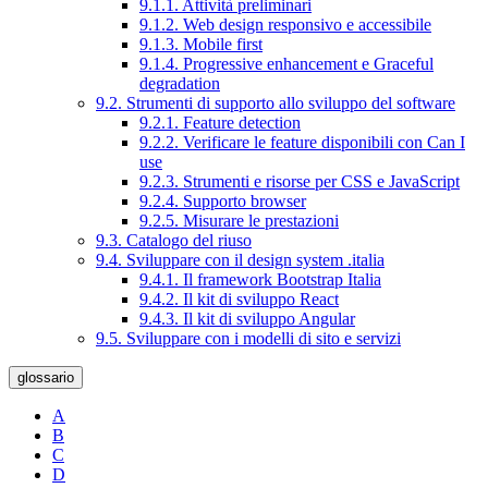
9.1.1. Attività preliminari
9.1.2. Web design responsivo e accessibile
9.1.3. Mobile first
9.1.4. Progressive enhancement e Graceful
degradation
9.2. Strumenti di supporto allo sviluppo del software
9.2.1. Feature detection
9.2.2. Verificare le feature disponibili con Can I
use
9.2.3. Strumenti e risorse per CSS e JavaScript
9.2.4. Supporto browser
9.2.5. Misurare le prestazioni
9.3. Catalogo del riuso
9.4. Sviluppare con il design system .italia
9.4.1. Il framework Bootstrap Italia
9.4.2. Il kit di sviluppo React
9.4.3. Il kit di sviluppo Angular
9.5. Sviluppare con i modelli di sito e servizi
glossario
A
B
C
D