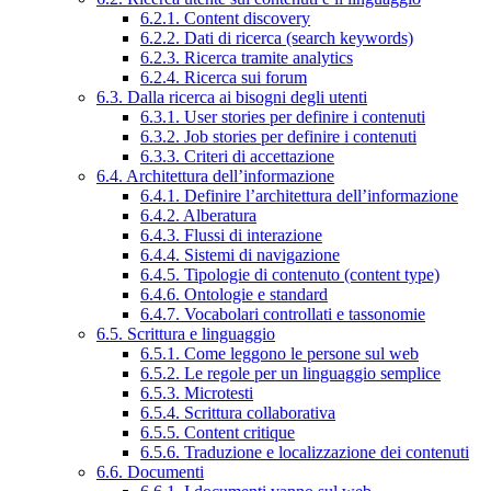
6.2.1. Content discovery
6.2.2. Dati di ricerca (search keywords)
6.2.3. Ricerca tramite analytics
6.2.4. Ricerca sui forum
6.3. Dalla ricerca ai bisogni degli utenti
6.3.1. User stories per definire i contenuti
6.3.2. Job stories per definire i contenuti
6.3.3. Criteri di accettazione
6.4. Architettura dell’informazione
6.4.1. Definire l’architettura dell’informazione
6.4.2. Alberatura
6.4.3. Flussi di interazione
6.4.4. Sistemi di navigazione
6.4.5. Tipologie di contenuto (content type)
6.4.6. Ontologie e standard
6.4.7. Vocabolari controllati e tassonomie
6.5. Scrittura e linguaggio
6.5.1. Come leggono le persone sul web
6.5.2. Le regole per un linguaggio semplice
6.5.3. Microtesti
6.5.4. Scrittura collaborativa
6.5.5. Content critique
6.5.6. Traduzione e localizzazione dei contenuti
6.6. Documenti