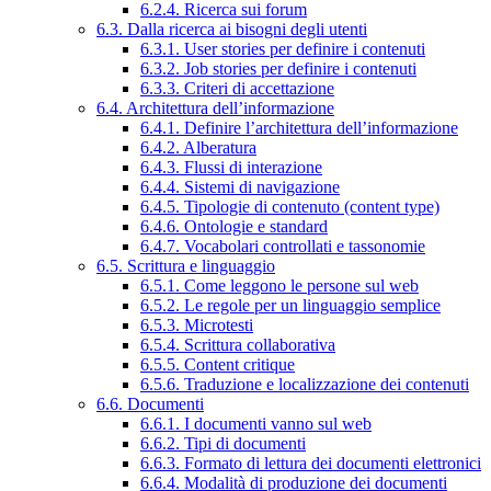
6.2.4. Ricerca sui forum
6.3. Dalla ricerca ai bisogni degli utenti
6.3.1. User stories per definire i contenuti
6.3.2. Job stories per definire i contenuti
6.3.3. Criteri di accettazione
6.4. Architettura dell’informazione
6.4.1. Definire l’architettura dell’informazione
6.4.2. Alberatura
6.4.3. Flussi di interazione
6.4.4. Sistemi di navigazione
6.4.5. Tipologie di contenuto (content type)
6.4.6. Ontologie e standard
6.4.7. Vocabolari controllati e tassonomie
6.5. Scrittura e linguaggio
6.5.1. Come leggono le persone sul web
6.5.2. Le regole per un linguaggio semplice
6.5.3. Microtesti
6.5.4. Scrittura collaborativa
6.5.5. Content critique
6.5.6. Traduzione e localizzazione dei contenuti
6.6. Documenti
6.6.1. I documenti vanno sul web
6.6.2. Tipi di documenti
6.6.3. Formato di lettura dei documenti elettronici
6.6.4. Modalità di produzione dei documenti