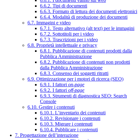
6.6.1. I documenti vanno sul web
6.6.2. Tipi di documenti
6.6.3. Formato di lettura dei documenti elettronici
6.6.4. Modalità di produzione dei documenti
6.7. Immagini e video
6.7.1. Testo alternativo (alt text) per le immagini
6.7.2. Sottotitoli per i video
6.7.3. Trascrizioni per i video
6.8. Proprietà intellettuale e privacy
6.8.1. Pubblicazione di contenuti prodotti dalla
Pubblica Amministrazione
6.8.2. Pubblicazione di contenuti non prodotti
dalla Pubblica Amministrazione
6.8.3. Consenso dei soggetti ritratti
6.9. Ottimizzazione per i motori di ricerca (SEO)
6.9.1. I fattori
on-page
6.9.2. I fattori
off-page
6.9.3. Strumenti di diagnostica SEO: Search
Console
6.10. Gestire i contenuti
6.10.1. L’inventario dei contenuti
6.10.2. Revisionare i contenuti
6.10.3. Migrare i contenuti
6.10.4. Pubblicare i contenuti
7. Progettazione dell’interazione