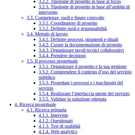
3.2.2. Tipologie di progetto in base al focus
3.2.3. Tipologie di progetto in base all’ambito di
intervento
3.3. Competenze, ruoli e figure coinvolte
3.3.1. Coordinatore di progetto
3.3.2. Definire ruoli e responsabilità
3.4. Metodo di lavoro
3.4.1. Definire processi, strumenti e rituali
3.4.2. Curare la documentazione di progetto
3.4.3. Organizzare tavoli tecnici collaborativi
3.4.4. Prendere decisioni
3.5. Il processo progettuale
3.5.1. Organizzare il progetto e la sua gestione
3.5.2. Comprendere il contesto d’uso del servizio
pubblico
3.5.3. Progettare i processi e i
touchpoint
del
servizio
3.5.4. Realizzare l’interfaccia utente del servizio
3.5.5. Validare la soluzione ottenuta
4. Ricerca progettuale
4.1. Ricerca primaria
4.1.1. Interviste
4.1.2. Questionari
4.1.3. Test di usabilità
4.1.4. Web analytics