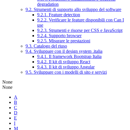
degradation
9.2. Strumenti di supporto allo sviluppo del software
9.2.1. Feature detection
9.2.2. Verificare le feature disponibili con Can I
use
9.2.3. Strumenti e risorse per CSS e JavaScript
9.2.4. Supporto browser
9.2.5. Misurare le prestazioni
9.3. Catalogo del riuso
9.4. Sviluppare con il design system .italia
9.4.1. Il framework Bootstrap Italia
9.4.2. Il kit di sviluppo React
9.4.3. Il kit di sviluppo Angular
9.5. Sviluppare con i modelli di sito e servizi
None
None
A
B
C
D
E
I
M