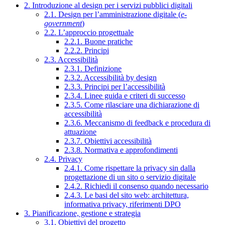
2. Introduzione al design per i servizi pubblici digitali
2.1. Design per l’amministrazione digitale (
e-
government
)
2.2. L’approccio progettuale
2.2.1. Buone pratiche
2.2.2. Principi
2.3. Accessibilità
2.3.1. Definizione
2.3.2. Accessibilità by design
2.3.3. Principi per l’accessibilità
2.3.4. Linee guida e criteri di successo
2.3.5. Come rilasciare una dichiarazione di
accessibilità
2.3.6. Meccanismo di feedback e procedura di
attuazione
2.3.7. Obiettivi accessibilità
2.3.8. Normativa e approfondimenti
2.4. Privacy
2.4.1. Come rispettare la privacy sin dalla
progettazione di un sito o servizio digitale
2.4.2. Richiedi il consenso quando necessario
2.4.3. Le basi del sito web: architettura,
informativa privacy, riferimenti DPO
3. Pianificazione, gestione e strategia
3.1. Obiettivi del progetto