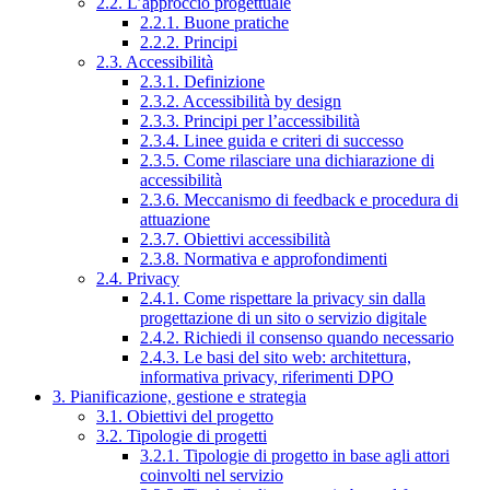
2.2. L’approccio progettuale
2.2.1. Buone pratiche
2.2.2. Principi
2.3. Accessibilità
2.3.1. Definizione
2.3.2. Accessibilità by design
2.3.3. Principi per l’accessibilità
2.3.4. Linee guida e criteri di successo
2.3.5. Come rilasciare una dichiarazione di
accessibilità
2.3.6. Meccanismo di feedback e procedura di
attuazione
2.3.7. Obiettivi accessibilità
2.3.8. Normativa e approfondimenti
2.4. Privacy
2.4.1. Come rispettare la privacy sin dalla
progettazione di un sito o servizio digitale
2.4.2. Richiedi il consenso quando necessario
2.4.3. Le basi del sito web: architettura,
informativa privacy, riferimenti DPO
3. Pianificazione, gestione e strategia
3.1. Obiettivi del progetto
3.2. Tipologie di progetti
3.2.1. Tipologie di progetto in base agli attori
coinvolti nel servizio