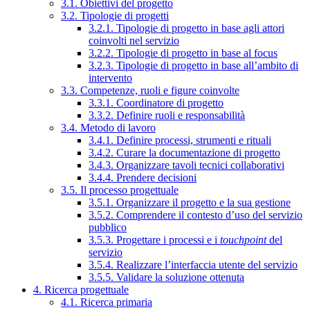
3.1. Obiettivi del progetto
3.2. Tipologie di progetti
3.2.1. Tipologie di progetto in base agli attori
coinvolti nel servizio
3.2.2. Tipologie di progetto in base al focus
3.2.3. Tipologie di progetto in base all’ambito di
intervento
3.3. Competenze, ruoli e figure coinvolte
3.3.1. Coordinatore di progetto
3.3.2. Definire ruoli e responsabilità
3.4. Metodo di lavoro
3.4.1. Definire processi, strumenti e rituali
3.4.2. Curare la documentazione di progetto
3.4.3. Organizzare tavoli tecnici collaborativi
3.4.4. Prendere decisioni
3.5. Il processo progettuale
3.5.1. Organizzare il progetto e la sua gestione
3.5.2. Comprendere il contesto d’uso del servizio
pubblico
3.5.3. Progettare i processi e i
touchpoint
del
servizio
3.5.4. Realizzare l’interfaccia utente del servizio
3.5.5. Validare la soluzione ottenuta
4. Ricerca progettuale
4.1. Ricerca primaria