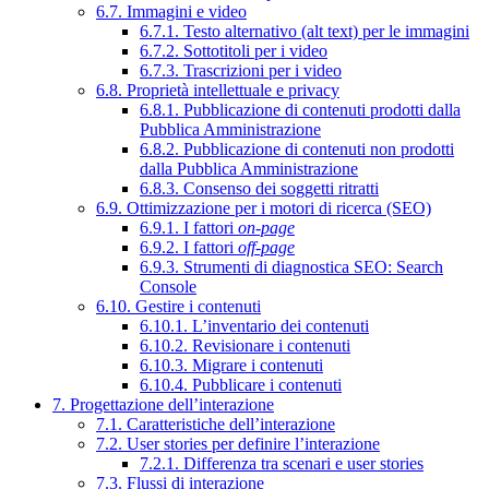
6.7. Immagini e video
6.7.1. Testo alternativo (alt text) per le immagini
6.7.2. Sottotitoli per i video
6.7.3. Trascrizioni per i video
6.8. Proprietà intellettuale e privacy
6.8.1. Pubblicazione di contenuti prodotti dalla
Pubblica Amministrazione
6.8.2. Pubblicazione di contenuti non prodotti
dalla Pubblica Amministrazione
6.8.3. Consenso dei soggetti ritratti
6.9. Ottimizzazione per i motori di ricerca (SEO)
6.9.1. I fattori
on-page
6.9.2. I fattori
off-page
6.9.3. Strumenti di diagnostica SEO: Search
Console
6.10. Gestire i contenuti
6.10.1. L’inventario dei contenuti
6.10.2. Revisionare i contenuti
6.10.3. Migrare i contenuti
6.10.4. Pubblicare i contenuti
7. Progettazione dell’interazione
7.1. Caratteristiche dell’interazione
7.2. User stories per definire l’interazione
7.2.1. Differenza tra scenari e user stories
7.3. Flussi di interazione