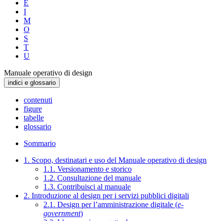
E
I
M
O
S
T
U
Manuale operativo di design
indici e glossario
contenuti
figure
tabelle
glossario
Sommario
1. Scopo, destinatari e uso del Manuale operativo di design
1.1. Versionamento e storico
1.2. Consultazione del manuale
1.3. Contribuisci al manuale
2. Introduzione al design per i servizi pubblici digitali
2.1. Design per l’amministrazione digitale (
e-
government
)