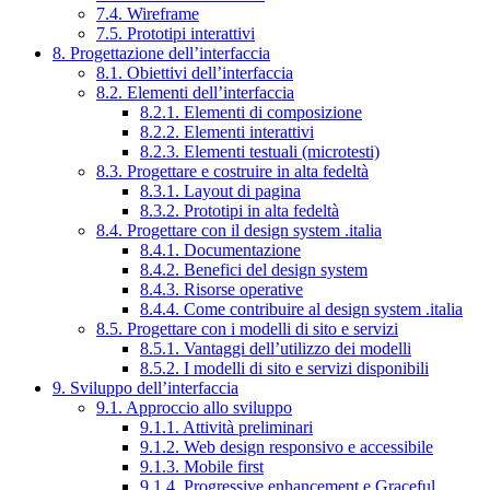
7.4. Wireframe
7.5. Prototipi interattivi
8. Progettazione dell’interfaccia
8.1. Obiettivi dell’interfaccia
8.2. Elementi dell’interfaccia
8.2.1. Elementi di composizione
8.2.2. Elementi interattivi
8.2.3. Elementi testuali (microtesti)
8.3. Progettare e costruire in alta fedeltà
8.3.1. Layout di pagina
8.3.2. Prototipi in alta fedeltà
8.4. Progettare con il design system .italia
8.4.1. Documentazione
8.4.2. Benefici del design system
8.4.3. Risorse operative
8.4.4. Come contribuire al design system .italia
8.5. Progettare con i modelli di sito e servizi
8.5.1. Vantaggi dell’utilizzo dei modelli
8.5.2. I modelli di sito e servizi disponibili
9. Sviluppo dell’interfaccia
9.1. Approccio allo sviluppo
9.1.1. Attività preliminari
9.1.2. Web design responsivo e accessibile
9.1.3. Mobile first
9.1.4. Progressive enhancement e Graceful