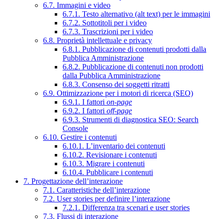
6.7. Immagini e video
6.7.1. Testo alternativo (alt text) per le immagini
6.7.2. Sottotitoli per i video
6.7.3. Trascrizioni per i video
6.8. Proprietà intellettuale e privacy
6.8.1. Pubblicazione di contenuti prodotti dalla
Pubblica Amministrazione
6.8.2. Pubblicazione di contenuti non prodotti
dalla Pubblica Amministrazione
6.8.3. Consenso dei soggetti ritratti
6.9. Ottimizzazione per i motori di ricerca (SEO)
6.9.1. I fattori
on-page
6.9.2. I fattori
off-page
6.9.3. Strumenti di diagnostica SEO: Search
Console
6.10. Gestire i contenuti
6.10.1. L’inventario dei contenuti
6.10.2. Revisionare i contenuti
6.10.3. Migrare i contenuti
6.10.4. Pubblicare i contenuti
7. Progettazione dell’interazione
7.1. Caratteristiche dell’interazione
7.2. User stories per definire l’interazione
7.2.1. Differenza tra scenari e user stories
7.3. Flussi di interazione