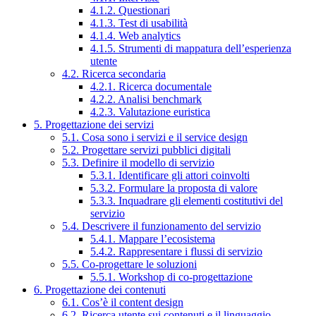
4.1.2. Questionari
4.1.3. Test di usabilità
4.1.4. Web analytics
4.1.5. Strumenti di mappatura dell’esperienza
utente
4.2. Ricerca secondaria
4.2.1. Ricerca documentale
4.2.2. Analisi benchmark
4.2.3. Valutazione euristica
5. Progettazione dei servizi
5.1. Cosa sono i servizi e il service design
5.2. Progettare servizi pubblici digitali
5.3. Definire il modello di servizio
5.3.1. Identificare gli attori coinvolti
5.3.2. Formulare la proposta di valore
5.3.3. Inquadrare gli elementi costitutivi del
servizio
5.4. Descrivere il funzionamento del servizio
5.4.1. Mappare l’ecosistema
5.4.2. Rappresentare i flussi di servizio
5.5. Co-progettare le soluzioni
5.5.1. Workshop di co-progettazione
6. Progettazione dei contenuti
6.1. Cos’è il content design
6.2. Ricerca utente sui contenuti e il linguaggio