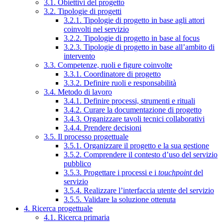
3.1. Obiettivi del progetto
3.2. Tipologie di progetti
3.2.1. Tipologie di progetto in base agli attori
coinvolti nel servizio
3.2.2. Tipologie di progetto in base al focus
3.2.3. Tipologie di progetto in base all’ambito di
intervento
3.3. Competenze, ruoli e figure coinvolte
3.3.1. Coordinatore di progetto
3.3.2. Definire ruoli e responsabilità
3.4. Metodo di lavoro
3.4.1. Definire processi, strumenti e rituali
3.4.2. Curare la documentazione di progetto
3.4.3. Organizzare tavoli tecnici collaborativi
3.4.4. Prendere decisioni
3.5. Il processo progettuale
3.5.1. Organizzare il progetto e la sua gestione
3.5.2. Comprendere il contesto d’uso del servizio
pubblico
3.5.3. Progettare i processi e i
touchpoint
del
servizio
3.5.4. Realizzare l’interfaccia utente del servizio
3.5.5. Validare la soluzione ottenuta
4. Ricerca progettuale
4.1. Ricerca primaria