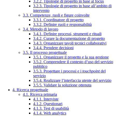
3.2.2. Tipologie di progetto in base al focus
3.2.3. Tipologie di progetto in base all’ambito di
intervento
3.3. Competenze, ruoli e figure coinvolte
3.3.1. Coordinatore di progetto
3.3.2. Definire ruoli e responsabilità
3.4. Metodo di lavoro
3.4.1. Definire processi, strumenti e rituali
3.4.2. Curare la documentazione di progetto
3.4.3. Organizzare tavoli tecnici collaborativi
3.4.4. Prendere decisioni
3.5. Il processo progettuale
3.5.1. Organizzare il progetto e la sua gestione
3.5.2. Comprendere il contesto d’uso del servizio
pubblico
3.5.3. Progettare i processi e i
touchpoint
del
servizio
3.5.4. Realizzare l’interfaccia utente del servizio
3.5.5. Validare la soluzione ottenuta
4. Ricerca progettuale
4.1. Ricerca primaria
4.1.1. Interviste
4.1.2. Questionari
4.1.3. Test di usabilità
4.1.4. Web analytics