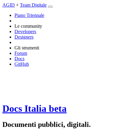
AGID
+
Team Digitale
Piano Triennale
Le community
Developers
Designers
Gli strumenti
Forum
Docs
GitHub
Docs Italia
beta
Documenti pubblici, digitali.