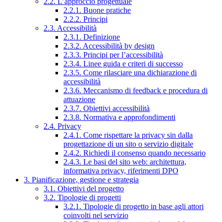
2.2. L’approccio progettuale
2.2.1. Buone pratiche
2.2.2. Principi
2.3. Accessibilità
2.3.1. Definizione
2.3.2. Accessibilità by design
2.3.3. Principi per l’accessibilità
2.3.4. Linee guida e criteri di successo
2.3.5. Come rilasciare una dichiarazione di
accessibilità
2.3.6. Meccanismo di feedback e procedura di
attuazione
2.3.7. Obiettivi accessibilità
2.3.8. Normativa e approfondimenti
2.4. Privacy
2.4.1. Come rispettare la privacy sin dalla
progettazione di un sito o servizio digitale
2.4.2. Richiedi il consenso quando necessario
2.4.3. Le basi del sito web: architettura,
informativa privacy, riferimenti DPO
3. Pianificazione, gestione e strategia
3.1. Obiettivi del progetto
3.2. Tipologie di progetti
3.2.1. Tipologie di progetto in base agli attori
coinvolti nel servizio