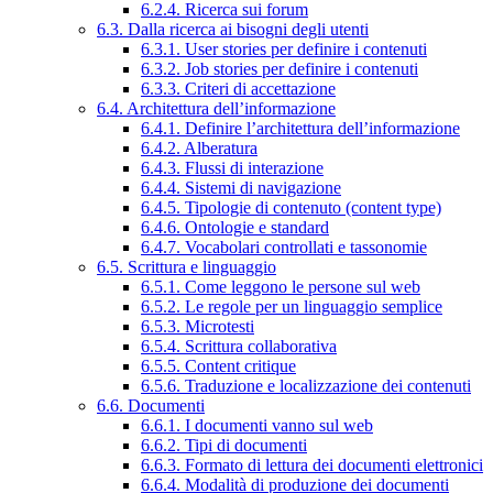
6.2.4. Ricerca sui forum
6.3. Dalla ricerca ai bisogni degli utenti
6.3.1. User stories per definire i contenuti
6.3.2. Job stories per definire i contenuti
6.3.3. Criteri di accettazione
6.4. Architettura dell’informazione
6.4.1. Definire l’architettura dell’informazione
6.4.2. Alberatura
6.4.3. Flussi di interazione
6.4.4. Sistemi di navigazione
6.4.5. Tipologie di contenuto (content type)
6.4.6. Ontologie e standard
6.4.7. Vocabolari controllati e tassonomie
6.5. Scrittura e linguaggio
6.5.1. Come leggono le persone sul web
6.5.2. Le regole per un linguaggio semplice
6.5.3. Microtesti
6.5.4. Scrittura collaborativa
6.5.5. Content critique
6.5.6. Traduzione e localizzazione dei contenuti
6.6. Documenti
6.6.1. I documenti vanno sul web
6.6.2. Tipi di documenti
6.6.3. Formato di lettura dei documenti elettronici
6.6.4. Modalità di produzione dei documenti