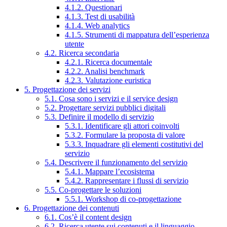
4.1.2. Questionari
4.1.3. Test di usabilità
4.1.4. Web analytics
4.1.5. Strumenti di mappatura dell’esperienza
utente
4.2. Ricerca secondaria
4.2.1. Ricerca documentale
4.2.2. Analisi benchmark
4.2.3. Valutazione euristica
5. Progettazione dei servizi
5.1. Cosa sono i servizi e il service design
5.2. Progettare servizi pubblici digitali
5.3. Definire il modello di servizio
5.3.1. Identificare gli attori coinvolti
5.3.2. Formulare la proposta di valore
5.3.3. Inquadrare gli elementi costitutivi del
servizio
5.4. Descrivere il funzionamento del servizio
5.4.1. Mappare l’ecosistema
5.4.2. Rappresentare i flussi di servizio
5.5. Co-progettare le soluzioni
5.5.1. Workshop di co-progettazione
6. Progettazione dei contenuti
6.1. Cos’è il content design
6.2. Ricerca utente sui contenuti e il linguaggio