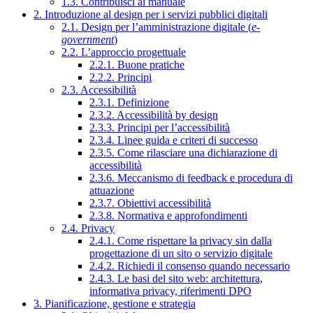
1.3. Contribuisci al manuale
2. Introduzione al design per i servizi pubblici digitali
2.1. Design per l’amministrazione digitale (
e-
government
)
2.2. L’approccio progettuale
2.2.1. Buone pratiche
2.2.2. Principi
2.3. Accessibilità
2.3.1. Definizione
2.3.2. Accessibilità by design
2.3.3. Principi per l’accessibilità
2.3.4. Linee guida e criteri di successo
2.3.5. Come rilasciare una dichiarazione di
accessibilità
2.3.6. Meccanismo di feedback e procedura di
attuazione
2.3.7. Obiettivi accessibilità
2.3.8. Normativa e approfondimenti
2.4. Privacy
2.4.1. Come rispettare la privacy sin dalla
progettazione di un sito o servizio digitale
2.4.2. Richiedi il consenso quando necessario
2.4.3. Le basi del sito web: architettura,
informativa privacy, riferimenti DPO
3. Pianificazione, gestione e strategia