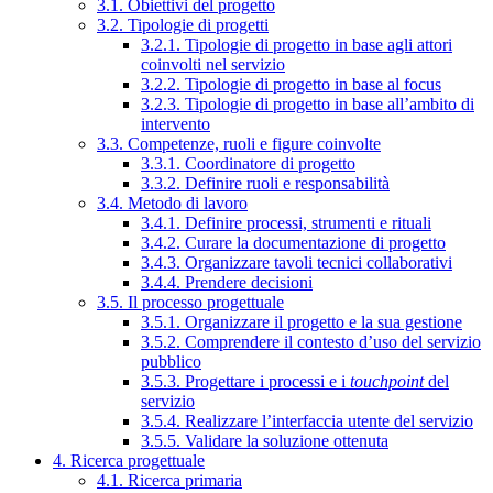
3.1. Obiettivi del progetto
3.2. Tipologie di progetti
3.2.1. Tipologie di progetto in base agli attori
coinvolti nel servizio
3.2.2. Tipologie di progetto in base al focus
3.2.3. Tipologie di progetto in base all’ambito di
intervento
3.3. Competenze, ruoli e figure coinvolte
3.3.1. Coordinatore di progetto
3.3.2. Definire ruoli e responsabilità
3.4. Metodo di lavoro
3.4.1. Definire processi, strumenti e rituali
3.4.2. Curare la documentazione di progetto
3.4.3. Organizzare tavoli tecnici collaborativi
3.4.4. Prendere decisioni
3.5. Il processo progettuale
3.5.1. Organizzare il progetto e la sua gestione
3.5.2. Comprendere il contesto d’uso del servizio
pubblico
3.5.3. Progettare i processi e i
touchpoint
del
servizio
3.5.4. Realizzare l’interfaccia utente del servizio
3.5.5. Validare la soluzione ottenuta
4. Ricerca progettuale
4.1. Ricerca primaria