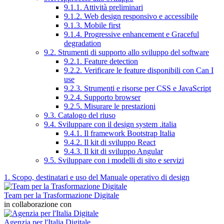
9.1.1. Attività preliminari
9.1.2. Web design responsivo e accessibile
9.1.3. Mobile first
9.1.4. Progressive enhancement e Graceful
degradation
9.2. Strumenti di supporto allo sviluppo del software
9.2.1. Feature detection
9.2.2. Verificare le feature disponibili con Can I
use
9.2.3. Strumenti e risorse per CSS e JavaScript
9.2.4. Supporto browser
9.2.5. Misurare le prestazioni
9.3. Catalogo del riuso
9.4. Sviluppare con il design system .italia
9.4.1. Il framework Bootstrap Italia
9.4.2. Il kit di sviluppo React
9.4.3. Il kit di sviluppo Angular
9.5. Sviluppare con i modelli di sito e servizi
1. Scopo, destinatari e uso del Manuale operativo di design
Team per la Trasformazione Digitale
in collaborazione con
Agenzia per l'Italia Digitale