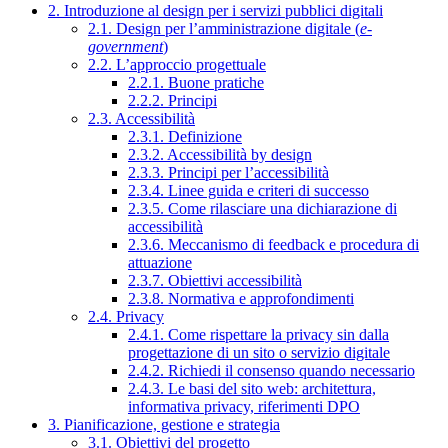
2. Introduzione al design per i servizi pubblici digitali
2.1. Design per l’amministrazione digitale (
e-
government
)
2.2. L’approccio progettuale
2.2.1. Buone pratiche
2.2.2. Principi
2.3. Accessibilità
2.3.1. Definizione
2.3.2. Accessibilità by design
2.3.3. Principi per l’accessibilità
2.3.4. Linee guida e criteri di successo
2.3.5. Come rilasciare una dichiarazione di
accessibilità
2.3.6. Meccanismo di feedback e procedura di
attuazione
2.3.7. Obiettivi accessibilità
2.3.8. Normativa e approfondimenti
2.4. Privacy
2.4.1. Come rispettare la privacy sin dalla
progettazione di un sito o servizio digitale
2.4.2. Richiedi il consenso quando necessario
2.4.3. Le basi del sito web: architettura,
informativa privacy, riferimenti DPO
3. Pianificazione, gestione e strategia
3.1. Obiettivi del progetto