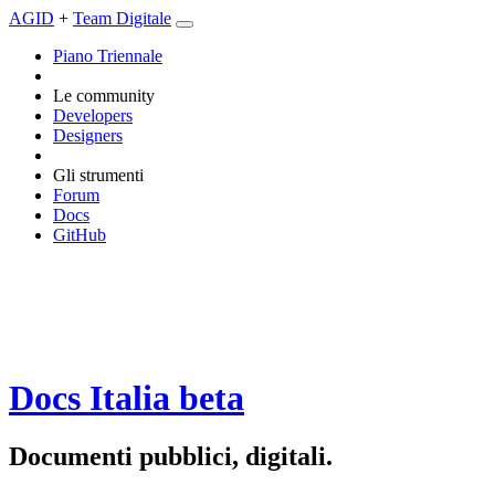
AGID
+
Team Digitale
Piano Triennale
Le community
Developers
Designers
Gli strumenti
Forum
Docs
GitHub
Docs Italia
beta
Documenti pubblici, digitali.