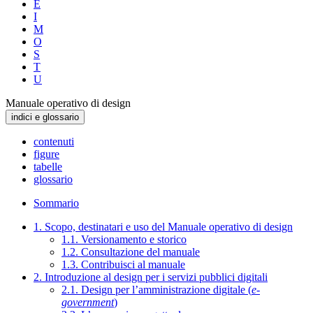
E
I
M
O
S
T
U
Manuale operativo di design
indici e glossario
contenuti
figure
tabelle
glossario
Sommario
1. Scopo, destinatari e uso del Manuale operativo di design
1.1. Versionamento e storico
1.2. Consultazione del manuale
1.3. Contribuisci al manuale
2. Introduzione al design per i servizi pubblici digitali
2.1. Design per l’amministrazione digitale (
e-
government
)