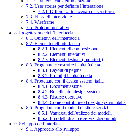
7.1. Caratteristiche dell’interazione
7.2. User stories per definire l’interazione
7.2.1. Differenza tra scenari e user stories
7.3. Flussi di interazione
7.4. Wireframe
7.5. Prototipi interattivi
8. Progettazione dell’interfaccia
8.1. Obiettivi dell’interfaccia
8.2. Elementi dell’interfaccia
8.2.1. Elementi di composizione
8.2.2. Elementi interattivi
8.2.3. Elementi testuali (microtesti)
8.3. Progettare e costruire in alta fedeltà
8.3.1. Layout di pagina
8.3.2. Prototipi in alta fedeltà
8.4. Progettare con il design system .italia
8.4.1. Documentazione
8.4.2. Benefici del design system
8.4.3. Risorse operative
8.4.4. Come contribuire al design system .italia
8.5. Progettare con i modelli di sito e servizi
8.5.1. Vantaggi dell’utilizzo dei modelli
8.5.2. I modelli di sito e servizi disponibili
9. Sviluppo dell’interfaccia
9.1. Approccio allo sviluppo