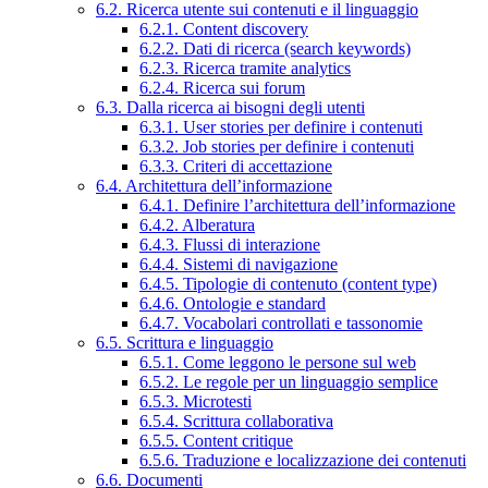
6.2. Ricerca utente sui contenuti e il linguaggio
6.2.1. Content discovery
6.2.2. Dati di ricerca (search keywords)
6.2.3. Ricerca tramite analytics
6.2.4. Ricerca sui forum
6.3. Dalla ricerca ai bisogni degli utenti
6.3.1. User stories per definire i contenuti
6.3.2. Job stories per definire i contenuti
6.3.3. Criteri di accettazione
6.4. Architettura dell’informazione
6.4.1. Definire l’architettura dell’informazione
6.4.2. Alberatura
6.4.3. Flussi di interazione
6.4.4. Sistemi di navigazione
6.4.5. Tipologie di contenuto (content type)
6.4.6. Ontologie e standard
6.4.7. Vocabolari controllati e tassonomie
6.5. Scrittura e linguaggio
6.5.1. Come leggono le persone sul web
6.5.2. Le regole per un linguaggio semplice
6.5.3. Microtesti
6.5.4. Scrittura collaborativa
6.5.5. Content critique
6.5.6. Traduzione e localizzazione dei contenuti
6.6. Documenti