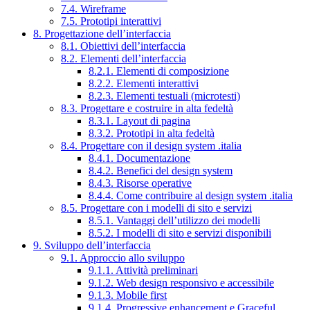
7.4. Wireframe
7.5. Prototipi interattivi
8. Progettazione dell’interfaccia
8.1. Obiettivi dell’interfaccia
8.2. Elementi dell’interfaccia
8.2.1. Elementi di composizione
8.2.2. Elementi interattivi
8.2.3. Elementi testuali (microtesti)
8.3. Progettare e costruire in alta fedeltà
8.3.1. Layout di pagina
8.3.2. Prototipi in alta fedeltà
8.4. Progettare con il design system .italia
8.4.1. Documentazione
8.4.2. Benefici del design system
8.4.3. Risorse operative
8.4.4. Come contribuire al design system .italia
8.5. Progettare con i modelli di sito e servizi
8.5.1. Vantaggi dell’utilizzo dei modelli
8.5.2. I modelli di sito e servizi disponibili
9. Sviluppo dell’interfaccia
9.1. Approccio allo sviluppo
9.1.1. Attività preliminari
9.1.2. Web design responsivo e accessibile
9.1.3. Mobile first
9.1.4. Progressive enhancement e Graceful