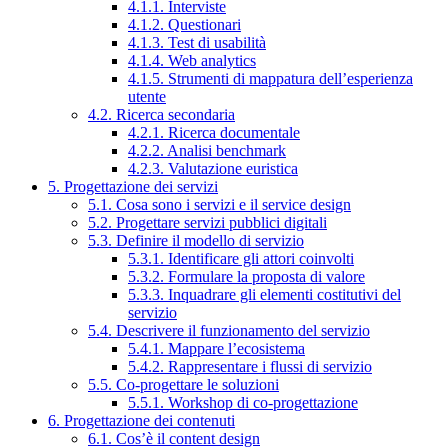
4.1.1. Interviste
4.1.2. Questionari
4.1.3. Test di usabilità
4.1.4. Web analytics
4.1.5. Strumenti di mappatura dell’esperienza
utente
4.2. Ricerca secondaria
4.2.1. Ricerca documentale
4.2.2. Analisi benchmark
4.2.3. Valutazione euristica
5. Progettazione dei servizi
5.1. Cosa sono i servizi e il service design
5.2. Progettare servizi pubblici digitali
5.3. Definire il modello di servizio
5.3.1. Identificare gli attori coinvolti
5.3.2. Formulare la proposta di valore
5.3.3. Inquadrare gli elementi costitutivi del
servizio
5.4. Descrivere il funzionamento del servizio
5.4.1. Mappare l’ecosistema
5.4.2. Rappresentare i flussi di servizio
5.5. Co-progettare le soluzioni
5.5.1. Workshop di co-progettazione
6. Progettazione dei contenuti
6.1. Cos’è il content design