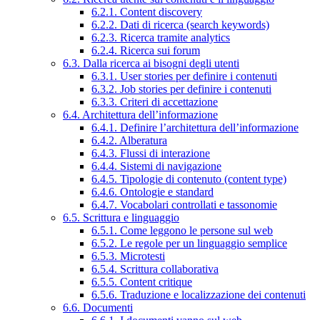
6.2.1. Content discovery
6.2.2. Dati di ricerca (search keywords)
6.2.3. Ricerca tramite analytics
6.2.4. Ricerca sui forum
6.3. Dalla ricerca ai bisogni degli utenti
6.3.1. User stories per definire i contenuti
6.3.2. Job stories per definire i contenuti
6.3.3. Criteri di accettazione
6.4. Architettura dell’informazione
6.4.1. Definire l’architettura dell’informazione
6.4.2. Alberatura
6.4.3. Flussi di interazione
6.4.4. Sistemi di navigazione
6.4.5. Tipologie di contenuto (content type)
6.4.6. Ontologie e standard
6.4.7. Vocabolari controllati e tassonomie
6.5. Scrittura e linguaggio
6.5.1. Come leggono le persone sul web
6.5.2. Le regole per un linguaggio semplice
6.5.3. Microtesti
6.5.4. Scrittura collaborativa
6.5.5. Content critique
6.5.6. Traduzione e localizzazione dei contenuti
6.6. Documenti