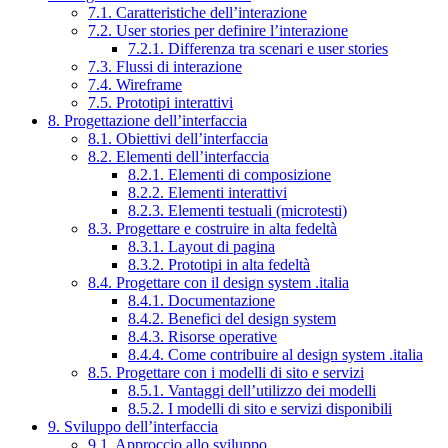
7.1. Caratteristiche dell’interazione
7.2. User stories per definire l’interazione
7.2.1. Differenza tra scenari e user stories
7.3. Flussi di interazione
7.4. Wireframe
7.5. Prototipi interattivi
8. Progettazione dell’interfaccia
8.1. Obiettivi dell’interfaccia
8.2. Elementi dell’interfaccia
8.2.1. Elementi di composizione
8.2.2. Elementi interattivi
8.2.3. Elementi testuali (microtesti)
8.3. Progettare e costruire in alta fedeltà
8.3.1. Layout di pagina
8.3.2. Prototipi in alta fedeltà
8.4. Progettare con il design system .italia
8.4.1. Documentazione
8.4.2. Benefici del design system
8.4.3. Risorse operative
8.4.4. Come contribuire al design system .italia
8.5. Progettare con i modelli di sito e servizi
8.5.1. Vantaggi dell’utilizzo dei modelli
8.5.2. I modelli di sito e servizi disponibili
9. Sviluppo dell’interfaccia
9.1. Approccio allo sviluppo