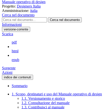
Manuale operativo di design
Progetto:
Designers Italia
Amministrazione:
italia
Cerca nel documento
Cerca nel documento
Informazioni
versione-corrente
Scarica
pdf
html
epub
Sorgente
Azioni
indice dei contenuti
Sommario
1. Scopo, destinatari e uso del Manuale operativo di design
1.1. Versionamento e storico
1.2. Consultazione del manuale
1.3. Contribuisci al manuale