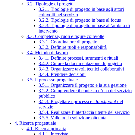
3.2. Tipologie di progetti
3.2.1. Tipologie di progetto in base agli attori
coinvolti nel servizio
3.2.2. Tipologie di progetto in base al focus
3.2.3. Tipologie di progetto in base all’ambito di
intervento
3.3. Competenze, ruoli e figure coinvolte
3.3.1. Coordinatore di progetto
3.3.2. Definire ruoli e responsabilità
3.4. Metodo di lavoro
3.4.1. Definire processi, strumenti e rituali
3.4.2. Curare la documentazione di progetto
3.4.3. Organizzare tavoli tecnici collaborativi
3.4.4. Prendere decisioni
3.5. Il processo progettuale
3.5.1. Organizzare il progetto e la sua gestione
3.5.2. Comprendere il contesto d’uso del servizio
pubblico
3.5.3. Progettare i processi e i
touchpoint
del
servizio
3.5.4. Realizzare l’interfaccia utente del servizio
3.5.5. Validare la soluzione ottenuta
4. Ricerca progettuale
4.1. Ricerca primaria
4.1.1. Interviste