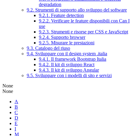
degradation
9.2. Strumenti di supporto allo sviluppo del software
9.2.1. Feature detection
9.2.2. Verificare le feature disponibili con Can I
use
9.2.3. Strumenti e risorse per CSS e JavaScript
9.2.4. Supporto browser
9.2.5. Misurare le prestazioni
9.3. Catalogo del riuso
9.4. Sviluppare con il design system .italia
9.4.1. Il framework Bootstrap Italia
9.4.2. Il kit di sviluppo React
9.4.3. Il kit di sviluppo Angular
9.5. Sviluppare con i modelli di sito e servizi
None
None
A
B
C
D
E
I
M