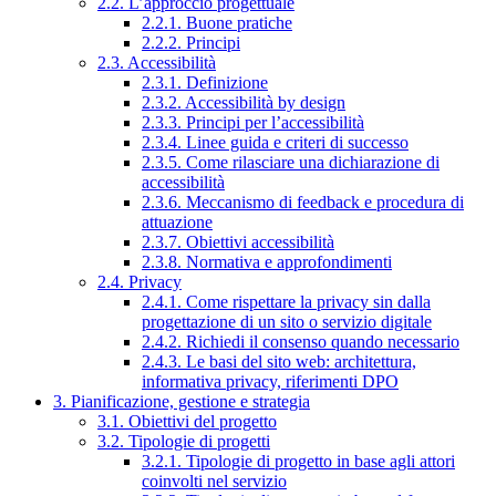
2.2. L’approccio progettuale
2.2.1. Buone pratiche
2.2.2. Principi
2.3. Accessibilità
2.3.1. Definizione
2.3.2. Accessibilità by design
2.3.3. Principi per l’accessibilità
2.3.4. Linee guida e criteri di successo
2.3.5. Come rilasciare una dichiarazione di
accessibilità
2.3.6. Meccanismo di feedback e procedura di
attuazione
2.3.7. Obiettivi accessibilità
2.3.8. Normativa e approfondimenti
2.4. Privacy
2.4.1. Come rispettare la privacy sin dalla
progettazione di un sito o servizio digitale
2.4.2. Richiedi il consenso quando necessario
2.4.3. Le basi del sito web: architettura,
informativa privacy, riferimenti DPO
3. Pianificazione, gestione e strategia
3.1. Obiettivi del progetto
3.2. Tipologie di progetti
3.2.1. Tipologie di progetto in base agli attori
coinvolti nel servizio