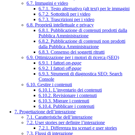
6.7. Immagini e video
6.7.1. Testo alternativo (alt text) per le immagini
6.7.2. Sottotitoli per i video
6.7.3. Trascrizioni per i video
6.8. Proprietà intellettuale e privacy
6.8.1. Pubblicazione di contenuti prodotti dalla
Pubblica Amministrazione
6.8.2. Pubblicazione di contenuti non prodotti
dalla Pubblica Amministrazione
6.8.3. Consenso dei soggetti ritratti
6.9. Ottimizzazione per i motori di ricerca (SEO)
6.9.1. I fattori
on-page
6.9.2. I fattori
off-page
6.9.3. Strumenti di diagnostica SEO: Search
Console
6.10. Gestire i contenuti
6.10.1. L’inventario dei contenuti
6.10.2. Revisionare i contenuti
6.10.3. Migrare i contenuti
6.10.4. Pubblicare i contenuti
7. Progettazione dell’interazione
7.1. Caratteristiche dell’interazione
7.2. User stories per definire l’interazione
7.2.1. Differenza tra scenari e user stories
7.3. Flussi di interazione