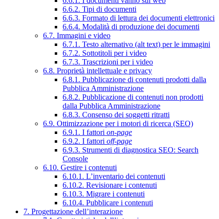
6.6.1. I documenti vanno sul web
6.6.2. Tipi di documenti
6.6.3. Formato di lettura dei documenti elettronici
6.6.4. Modalità di produzione dei documenti
6.7. Immagini e video
6.7.1. Testo alternativo (alt text) per le immagini
6.7.2. Sottotitoli per i video
6.7.3. Trascrizioni per i video
6.8. Proprietà intellettuale e privacy
6.8.1. Pubblicazione di contenuti prodotti dalla
Pubblica Amministrazione
6.8.2. Pubblicazione di contenuti non prodotti
dalla Pubblica Amministrazione
6.8.3. Consenso dei soggetti ritratti
6.9. Ottimizzazione per i motori di ricerca (SEO)
6.9.1. I fattori
on-page
6.9.2. I fattori
off-page
6.9.3. Strumenti di diagnostica SEO: Search
Console
6.10. Gestire i contenuti
6.10.1. L’inventario dei contenuti
6.10.2. Revisionare i contenuti
6.10.3. Migrare i contenuti
6.10.4. Pubblicare i contenuti
7. Progettazione dell’interazione