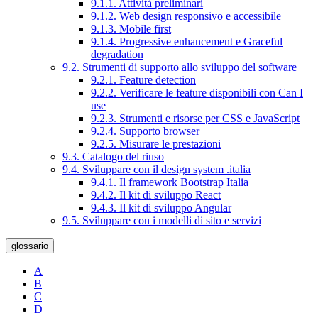
9.1.1. Attività preliminari
9.1.2. Web design responsivo e accessibile
9.1.3. Mobile first
9.1.4. Progressive enhancement e Graceful
degradation
9.2. Strumenti di supporto allo sviluppo del software
9.2.1. Feature detection
9.2.2. Verificare le feature disponibili con Can I
use
9.2.3. Strumenti e risorse per CSS e JavaScript
9.2.4. Supporto browser
9.2.5. Misurare le prestazioni
9.3. Catalogo del riuso
9.4. Sviluppare con il design system .italia
9.4.1. Il framework Bootstrap Italia
9.4.2. Il kit di sviluppo React
9.4.3. Il kit di sviluppo Angular
9.5. Sviluppare con i modelli di sito e servizi
glossario
A
B
C
D