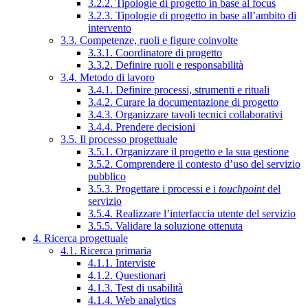
3.2.2. Tipologie di progetto in base al focus
3.2.3. Tipologie di progetto in base all’ambito di
intervento
3.3. Competenze, ruoli e figure coinvolte
3.3.1. Coordinatore di progetto
3.3.2. Definire ruoli e responsabilità
3.4. Metodo di lavoro
3.4.1. Definire processi, strumenti e rituali
3.4.2. Curare la documentazione di progetto
3.4.3. Organizzare tavoli tecnici collaborativi
3.4.4. Prendere decisioni
3.5. Il processo progettuale
3.5.1. Organizzare il progetto e la sua gestione
3.5.2. Comprendere il contesto d’uso del servizio
pubblico
3.5.3. Progettare i processi e i
touchpoint
del
servizio
3.5.4. Realizzare l’interfaccia utente del servizio
3.5.5. Validare la soluzione ottenuta
4. Ricerca progettuale
4.1. Ricerca primaria
4.1.1. Interviste
4.1.2. Questionari
4.1.3. Test di usabilità
4.1.4. Web analytics