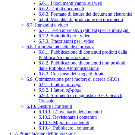
6.6.1. I documenti vanno sul web
6.6.2. Tipi di documenti
6.6.3. Formato di lettura dei documenti elettronici
6.6.4. Modalità di produzione dei documenti
6.7. Immagini e video
6.7.1. Testo alternativo (alt text) per le immagini
6.7.2. Sottotitoli per i video
6.7.3. Trascrizioni per i video
6.8. Proprietà intellettuale e privacy
6.8.1. Pubblicazione di contenuti prodotti dalla
Pubblica Amministrazione
6.8.2. Pubblicazione di contenuti non prodotti
dalla Pubblica Amministrazione
6.8.3. Consenso dei soggetti ritratti
6.9. Ottimizzazione per i motori di ricerca (SEO)
6.9.1. I fattori
on-page
6.9.2. I fattori
off-page
6.9.3. Strumenti di diagnostica SEO: Search
Console
6.10. Gestire i contenuti
6.10.1. L’inventario dei contenuti
6.10.2. Revisionare i contenuti
6.10.3. Migrare i contenuti
6.10.4. Pubblicare i contenuti
7. Progettazione dell’interazione