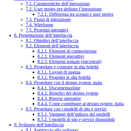
7.1. Caratteristiche dell’interazione
7.2. User stories per definire l’interazione
7.2.1. Differenza tra scenari e user stories
7.3. Flussi di interazione
7.4. Wireframe
7.5. Prototipi interattivi
8. Progettazione dell’interfaccia
8.1. Obiettivi dell’interfaccia
8.2. Elementi dell’interfaccia
8.2.1. Elementi di composizione
8.2.2. Elementi interattivi
8.2.3. Elementi testuali (microtesti)
8.3. Progettare e costruire in alta fedeltà
8.3.1. Layout di pagina
8.3.2. Prototipi in alta fedeltà
8.4. Progettare con il design system .italia
8.4.1. Documentazione
8.4.2. Benefici del design system
8.4.3. Risorse operative
8.4.4. Come contribuire al design system .italia
8.5. Progettare con i modelli di sito e servizi
8.5.1. Vantaggi dell’utilizzo dei modelli
8.5.2. I modelli di sito e servizi disponibili
9. Sviluppo dell’interfaccia
9.1. Approccio allo sviluppo