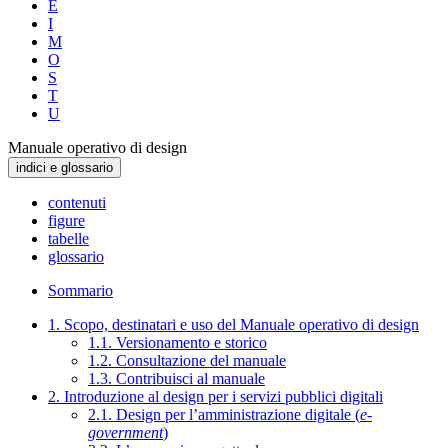
E
I
M
O
S
T
U
Manuale operativo di design
indici e glossario
contenuti
figure
tabelle
glossario
Sommario
1. Scopo, destinatari e uso del Manuale operativo di design
1.1. Versionamento e storico
1.2. Consultazione del manuale
1.3. Contribuisci al manuale
2. Introduzione al design per i servizi pubblici digitali
2.1. Design per l’amministrazione digitale (
e-
government
)