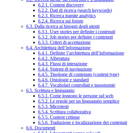
6.2.1. Content discovery
6.2.2. Dati di ricerca (search keywords)
6.2.3. Ricerca tramite analytics
6.2.4. Ricerca sui forum
6.3. Dalla ricerca ai bisogni degli utenti
6.3.1. User stories per definire i contenuti
6.3.2. Job stories per definire i contenuti
6.3.3. Criteri di accettazione
6.4. Architettura dell’informazione
6.4.1. Definire l’architettura dell’informazione
6.4.2. Alberatura
6.4.3. Flussi di interazione
6.4.4. Sistemi di navigazione
6.4.5. Tipologie di contenuto (content type)
6.4.6. Ontologie e standard
6.4.7. Vocabolari controllati e tassonomie
6.5. Scrittura e linguaggio
6.5.1. Come leggono le persone sul web
6.5.2. Le regole per un linguaggio semplice
6.5.3. Microtesti
6.5.4. Scrittura collaborativa
6.5.5. Content critique
6.5.6. Traduzione e localizzazione dei contenuti
6.6. Documenti