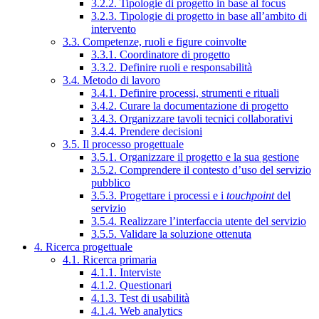
3.2.2. Tipologie di progetto in base al focus
3.2.3. Tipologie di progetto in base all’ambito di
intervento
3.3. Competenze, ruoli e figure coinvolte
3.3.1. Coordinatore di progetto
3.3.2. Definire ruoli e responsabilità
3.4. Metodo di lavoro
3.4.1. Definire processi, strumenti e rituali
3.4.2. Curare la documentazione di progetto
3.4.3. Organizzare tavoli tecnici collaborativi
3.4.4. Prendere decisioni
3.5. Il processo progettuale
3.5.1. Organizzare il progetto e la sua gestione
3.5.2. Comprendere il contesto d’uso del servizio
pubblico
3.5.3. Progettare i processi e i
touchpoint
del
servizio
3.5.4. Realizzare l’interfaccia utente del servizio
3.5.5. Validare la soluzione ottenuta
4. Ricerca progettuale
4.1. Ricerca primaria
4.1.1. Interviste
4.1.2. Questionari
4.1.3. Test di usabilità
4.1.4. Web analytics