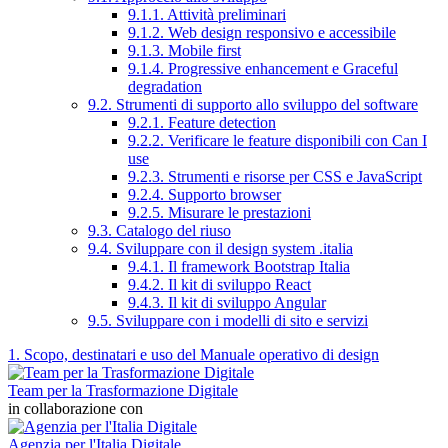
9.1.1. Attività preliminari
9.1.2. Web design responsivo e accessibile
9.1.3. Mobile first
9.1.4. Progressive enhancement e Graceful
degradation
9.2. Strumenti di supporto allo sviluppo del software
9.2.1. Feature detection
9.2.2. Verificare le feature disponibili con Can I
use
9.2.3. Strumenti e risorse per CSS e JavaScript
9.2.4. Supporto browser
9.2.5. Misurare le prestazioni
9.3. Catalogo del riuso
9.4. Sviluppare con il design system .italia
9.4.1. Il framework Bootstrap Italia
9.4.2. Il kit di sviluppo React
9.4.3. Il kit di sviluppo Angular
9.5. Sviluppare con i modelli di sito e servizi
1. Scopo, destinatari e uso del Manuale operativo di design
Team per la Trasformazione Digitale
in collaborazione con
Agenzia per l'Italia Digitale