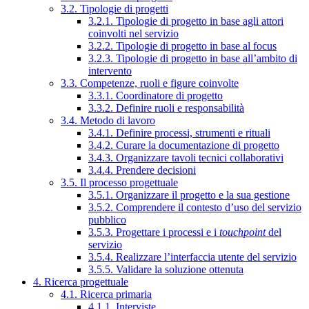
3.2. Tipologie di progetti
3.2.1. Tipologie di progetto in base agli attori
coinvolti nel servizio
3.2.2. Tipologie di progetto in base al focus
3.2.3. Tipologie di progetto in base all’ambito di
intervento
3.3. Competenze, ruoli e figure coinvolte
3.3.1. Coordinatore di progetto
3.3.2. Definire ruoli e responsabilità
3.4. Metodo di lavoro
3.4.1. Definire processi, strumenti e rituali
3.4.2. Curare la documentazione di progetto
3.4.3. Organizzare tavoli tecnici collaborativi
3.4.4. Prendere decisioni
3.5. Il processo progettuale
3.5.1. Organizzare il progetto e la sua gestione
3.5.2. Comprendere il contesto d’uso del servizio
pubblico
3.5.3. Progettare i processi e i
touchpoint
del
servizio
3.5.4. Realizzare l’interfaccia utente del servizio
3.5.5. Validare la soluzione ottenuta
4. Ricerca progettuale
4.1. Ricerca primaria
4.1.1. Interviste