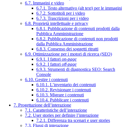
6.7. Immagini e video
6.7.1. Testo alternativo (alt text) per le immagini
6.7.2. Sottotitoli per i video
6.7.3. Trascrizioni per i video
6.8. Proprietà intellettuale e privacy
6.8.1. Pubblicazione di contenuti prodotti dalla
Pubblica Amministrazione
6.8.2. Pubblicazione di contenuti non prodotti
dalla Pubblica Amministrazione
6.8.3. Consenso dei soggetti ritratti
6.9. Ottimizzazione per i motori di ricerca (SEO)
6.9.1. I fattori
on-page
6.9.2. I fattori
off-page
6.9.3. Strumenti di diagnostica SEO: Search
Console
6.10. Gestire i contenuti
6.10.1. L’inventario dei contenuti
6.10.2. Revisionare i contenuti
6.10.3. Migrare i contenuti
6.10.4. Pubblicare i contenuti
7. Progettazione dell’interazione
7.1. Caratteristiche dell’interazione
7.2. User stories per definire l’interazione
7.2.1. Differenza tra scenari e user stories
7.3. Flussi di interazione