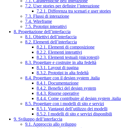
7.1. Caratteristiche dell’interazione
7.2. User stories per definire l’interazione
7.2.1. Differenza tra scenari e user stories
7.3. Flussi di interazione
7.4. Wireframe
7.5. Prototipi interattivi
8. Progettazione dell’interfaccia
8.1. Obiettivi dell’interfaccia
8.2. Elementi dell’interfaccia
8.2.1. Elementi di composizione
8.2.2. Elementi interattivi
8.2.3. Elementi testuali (microtesti)
8.3. Progettare e costruire in alta fedeltà
8.3.1. Layout di pagina
8.3.2. Prototipi in alta fedeltà
8.4. Progettare con il design system .italia
8.4.1. Documentazione
8.4.2. Benefici del design system
8.4.3. Risorse operative
8.4.4. Come contribuire al design system .italia
8.5. Progettare con i modelli di sito e servizi
8.5.1. Vantaggi dell’utilizzo dei modelli
8.5.2. I modelli di sito e servizi disponibili
9. Sviluppo dell’interfaccia
9.1. Approccio allo sviluppo