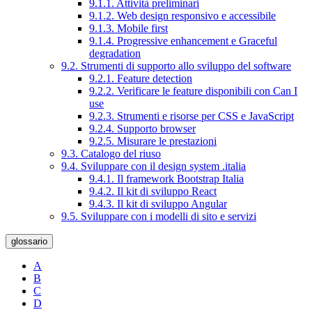
9.1.1. Attività preliminari
9.1.2. Web design responsivo e accessibile
9.1.3. Mobile first
9.1.4. Progressive enhancement e Graceful
degradation
9.2. Strumenti di supporto allo sviluppo del software
9.2.1. Feature detection
9.2.2. Verificare le feature disponibili con Can I
use
9.2.3. Strumenti e risorse per CSS e JavaScript
9.2.4. Supporto browser
9.2.5. Misurare le prestazioni
9.3. Catalogo del riuso
9.4. Sviluppare con il design system .italia
9.4.1. Il framework Bootstrap Italia
9.4.2. Il kit di sviluppo React
9.4.3. Il kit di sviluppo Angular
9.5. Sviluppare con i modelli di sito e servizi
glossario
A
B
C
D