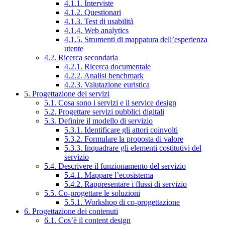
4.1.1. Interviste
4.1.2. Questionari
4.1.3. Test di usabilità
4.1.4. Web analytics
4.1.5. Strumenti di mappatura dell’esperienza
utente
4.2. Ricerca secondaria
4.2.1. Ricerca documentale
4.2.2. Analisi benchmark
4.2.3. Valutazione euristica
5. Progettazione dei servizi
5.1. Cosa sono i servizi e il service design
5.2. Progettare servizi pubblici digitali
5.3. Definire il modello di servizio
5.3.1. Identificare gli attori coinvolti
5.3.2. Formulare la proposta di valore
5.3.3. Inquadrare gli elementi costitutivi del
servizio
5.4. Descrivere il funzionamento del servizio
5.4.1. Mappare l’ecosistema
5.4.2. Rappresentare i flussi di servizio
5.5. Co-progettare le soluzioni
5.5.1. Workshop di co-progettazione
6. Progettazione dei contenuti
6.1. Cos’è il content design