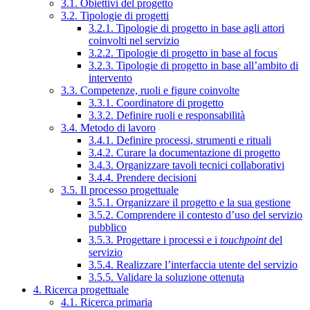
3.1. Obiettivi del progetto
3.2. Tipologie di progetti
3.2.1. Tipologie di progetto in base agli attori
coinvolti nel servizio
3.2.2. Tipologie di progetto in base al focus
3.2.3. Tipologie di progetto in base all’ambito di
intervento
3.3. Competenze, ruoli e figure coinvolte
3.3.1. Coordinatore di progetto
3.3.2. Definire ruoli e responsabilità
3.4. Metodo di lavoro
3.4.1. Definire processi, strumenti e rituali
3.4.2. Curare la documentazione di progetto
3.4.3. Organizzare tavoli tecnici collaborativi
3.4.4. Prendere decisioni
3.5. Il processo progettuale
3.5.1. Organizzare il progetto e la sua gestione
3.5.2. Comprendere il contesto d’uso del servizio
pubblico
3.5.3. Progettare i processi e i
touchpoint
del
servizio
3.5.4. Realizzare l’interfaccia utente del servizio
3.5.5. Validare la soluzione ottenuta
4. Ricerca progettuale
4.1. Ricerca primaria