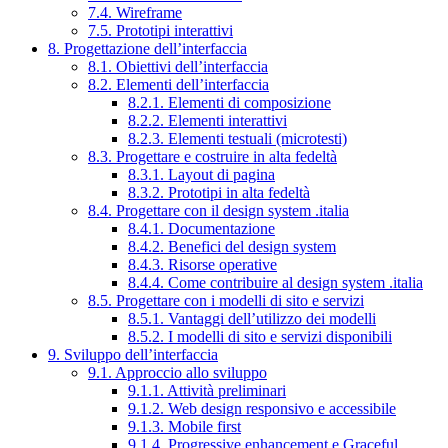
7.4. Wireframe
7.5. Prototipi interattivi
8. Progettazione dell’interfaccia
8.1. Obiettivi dell’interfaccia
8.2. Elementi dell’interfaccia
8.2.1. Elementi di composizione
8.2.2. Elementi interattivi
8.2.3. Elementi testuali (microtesti)
8.3. Progettare e costruire in alta fedeltà
8.3.1. Layout di pagina
8.3.2. Prototipi in alta fedeltà
8.4. Progettare con il design system .italia
8.4.1. Documentazione
8.4.2. Benefici del design system
8.4.3. Risorse operative
8.4.4. Come contribuire al design system .italia
8.5. Progettare con i modelli di sito e servizi
8.5.1. Vantaggi dell’utilizzo dei modelli
8.5.2. I modelli di sito e servizi disponibili
9. Sviluppo dell’interfaccia
9.1. Approccio allo sviluppo
9.1.1. Attività preliminari
9.1.2. Web design responsivo e accessibile
9.1.3. Mobile first
9.1.4. Progressive enhancement e Graceful