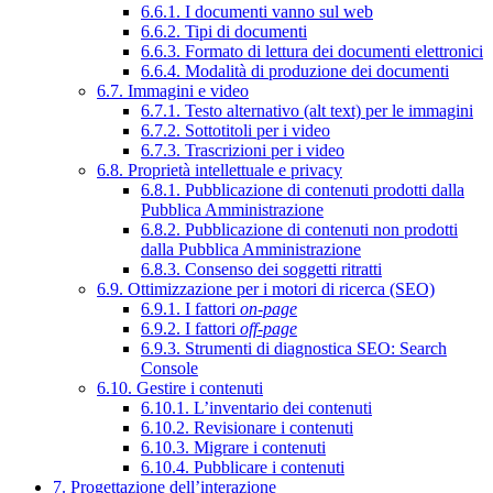
6.6.1. I documenti vanno sul web
6.6.2. Tipi di documenti
6.6.3. Formato di lettura dei documenti elettronici
6.6.4. Modalità di produzione dei documenti
6.7. Immagini e video
6.7.1. Testo alternativo (alt text) per le immagini
6.7.2. Sottotitoli per i video
6.7.3. Trascrizioni per i video
6.8. Proprietà intellettuale e privacy
6.8.1. Pubblicazione di contenuti prodotti dalla
Pubblica Amministrazione
6.8.2. Pubblicazione di contenuti non prodotti
dalla Pubblica Amministrazione
6.8.3. Consenso dei soggetti ritratti
6.9. Ottimizzazione per i motori di ricerca (SEO)
6.9.1. I fattori
on-page
6.9.2. I fattori
off-page
6.9.3. Strumenti di diagnostica SEO: Search
Console
6.10. Gestire i contenuti
6.10.1. L’inventario dei contenuti
6.10.2. Revisionare i contenuti
6.10.3. Migrare i contenuti
6.10.4. Pubblicare i contenuti
7. Progettazione dell’interazione