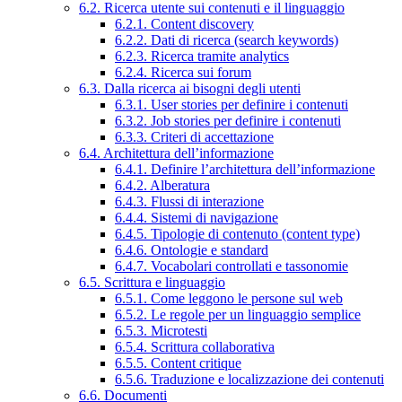
6.2. Ricerca utente sui contenuti e il linguaggio
6.2.1. Content discovery
6.2.2. Dati di ricerca (search keywords)
6.2.3. Ricerca tramite analytics
6.2.4. Ricerca sui forum
6.3. Dalla ricerca ai bisogni degli utenti
6.3.1. User stories per definire i contenuti
6.3.2. Job stories per definire i contenuti
6.3.3. Criteri di accettazione
6.4. Architettura dell’informazione
6.4.1. Definire l’architettura dell’informazione
6.4.2. Alberatura
6.4.3. Flussi di interazione
6.4.4. Sistemi di navigazione
6.4.5. Tipologie di contenuto (content type)
6.4.6. Ontologie e standard
6.4.7. Vocabolari controllati e tassonomie
6.5. Scrittura e linguaggio
6.5.1. Come leggono le persone sul web
6.5.2. Le regole per un linguaggio semplice
6.5.3. Microtesti
6.5.4. Scrittura collaborativa
6.5.5. Content critique
6.5.6. Traduzione e localizzazione dei contenuti
6.6. Documenti