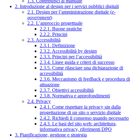
1.3. Contribuisci al manuale
2. Introduzione al design per i servizi pubblici digitali
2.1. Design per l’amministrazione digitale (
e-
government
)
2.2. L’approccio progettuale
2.2.1. Buone pratiche
2.2.2. Principi
2.3. Accessibilità
2.3.1. Definizione
2.3.2. Accessibilità by design
2.3.3. Principi per l’accessibilità
2.3.4. Linee guida e criteri di successo
2.3.5. Come rilasciare una dichiarazione di
accessibilità
2.3.6. Meccanismo di feedback e procedura di
attuazione
2.3.7. Obiettivi accessibilità
2.3.8. Normativa e approfondimenti
2.4. Privacy
2.4.1. Come rispettare la privacy sin dalla
progettazione di un sito o servizio digitale
2.4.2. Richiedi il consenso quando necessario
2.4.3. Le basi del sito web: architettura,
informativa privacy, riferimenti DPO
3. Pianificazione, gestione e strategia