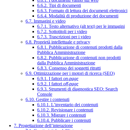
6.6.1. I documenti vanno sul web
6.6.2. Tipi di documenti
6.6.3. Formato di lettura dei documenti elettronici
6.6.4. Modalità di produzione dei documenti
6.7. Immagini e video
6.7.1. Testo alternativo (alt text) per le immagini
6.7.2. Sottotitoli per i video
6.7.3. Trascrizioni per i video
6.8. Proprietà intellettuale e privacy
6.8.1. Pubblicazione di contenuti prodotti dalla
Pubblica Amministrazione
6.8.2. Pubblicazione di contenuti non prodotti
dalla Pubblica Amministrazione
6.8.3. Consenso dei soggetti ritratti
6.9. Ottimizzazione per i motori di ricerca (SEO)
6.9.1. I fattori
on-page
6.9.2. I fattori
off-page
6.9.3. Strumenti di diagnostica SEO: Search
Console
6.10. Gestire i contenuti
6.10.1. L’inventario dei contenuti
6.10.2. Revisionare i contenuti
6.10.3. Migrare i contenuti
6.10.4. Pubblicare i contenuti
7. Progettazione dell’interazione