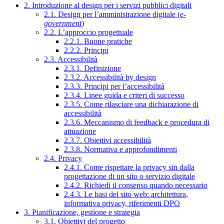
2. Introduzione al design per i servizi pubblici digitali
2.1. Design per l’amministrazione digitale (
e-
government
)
2.2. L’approccio progettuale
2.2.1. Buone pratiche
2.2.2. Principi
2.3. Accessibilità
2.3.1. Definizione
2.3.2. Accessibilità by design
2.3.3. Principi per l’accessibilità
2.3.4. Linee guida e criteri di successo
2.3.5. Come rilasciare una dichiarazione di
accessibilità
2.3.6. Meccanismo di feedback e procedura di
attuazione
2.3.7. Obiettivi accessibilità
2.3.8. Normativa e approfondimenti
2.4. Privacy
2.4.1. Come rispettare la privacy sin dalla
progettazione di un sito o servizio digitale
2.4.2. Richiedi il consenso quando necessario
2.4.3. Le basi del sito web: architettura,
informativa privacy, riferimenti DPO
3. Pianificazione, gestione e strategia
3.1. Obiettivi del progetto