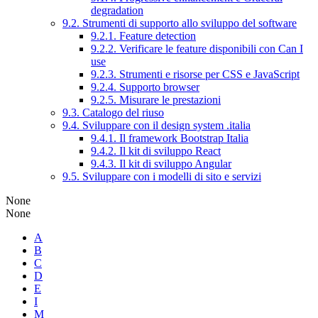
degradation
9.2. Strumenti di supporto allo sviluppo del software
9.2.1. Feature detection
9.2.2. Verificare le feature disponibili con Can I
use
9.2.3. Strumenti e risorse per CSS e JavaScript
9.2.4. Supporto browser
9.2.5. Misurare le prestazioni
9.3. Catalogo del riuso
9.4. Sviluppare con il design system .italia
9.4.1. Il framework Bootstrap Italia
9.4.2. Il kit di sviluppo React
9.4.3. Il kit di sviluppo Angular
9.5. Sviluppare con i modelli di sito e servizi
None
None
A
B
C
D
E
I
M