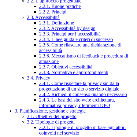
2.2. L’approccio progettuale
2.2.1. Buone pratiche
2.2.2. Principi
2.3. Accessibilità
2.3.1. Definizione
2.3.2. Accessibilità by design
2.3.3. Principi per l’accessibilità
2.3.4. Linee guida e criteri di successo
2.3.5. Come rilasciare una dichiarazione di
accessibilità
2.3.6. Meccanismo di feedback e procedura di
attuazione
2.3.7. Obiettivi accessibilità
2.3.8. Normativa e approfondimenti
2.4. Privacy
2.4.1. Come rispettare la privacy sin dalla
progettazione di un sito o servizio digitale
2.4.2. Richiedi il consenso quando necessario
2.4.3. Le basi del sito web: architettura,
informativa privacy, riferimenti DPO
3. Pianificazione, gestione e strategia
3.1. Obiettivi del progetto
3.2. Tipologie di progetti
3.2.1. Tipologie di progetto in base agli attori
coinvolti nel servizio