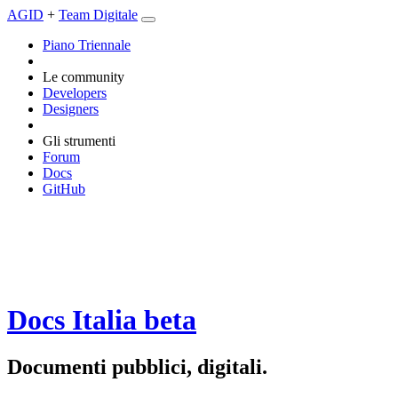
AGID
+
Team Digitale
Piano Triennale
Le community
Developers
Designers
Gli strumenti
Forum
Docs
GitHub
Docs Italia
beta
Documenti pubblici, digitali.