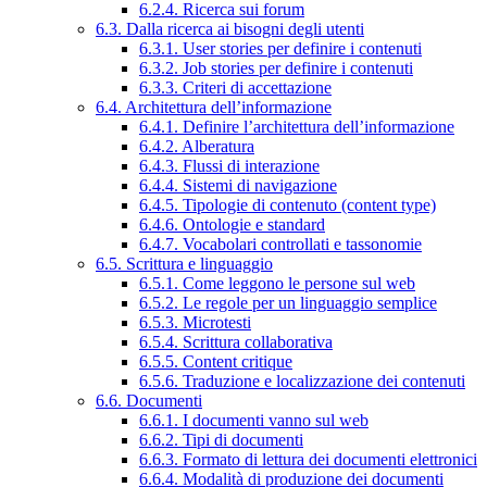
6.2.4. Ricerca sui forum
6.3. Dalla ricerca ai bisogni degli utenti
6.3.1. User stories per definire i contenuti
6.3.2. Job stories per definire i contenuti
6.3.3. Criteri di accettazione
6.4. Architettura dell’informazione
6.4.1. Definire l’architettura dell’informazione
6.4.2. Alberatura
6.4.3. Flussi di interazione
6.4.4. Sistemi di navigazione
6.4.5. Tipologie di contenuto (content type)
6.4.6. Ontologie e standard
6.4.7. Vocabolari controllati e tassonomie
6.5. Scrittura e linguaggio
6.5.1. Come leggono le persone sul web
6.5.2. Le regole per un linguaggio semplice
6.5.3. Microtesti
6.5.4. Scrittura collaborativa
6.5.5. Content critique
6.5.6. Traduzione e localizzazione dei contenuti
6.6. Documenti
6.6.1. I documenti vanno sul web
6.6.2. Tipi di documenti
6.6.3. Formato di lettura dei documenti elettronici
6.6.4. Modalità di produzione dei documenti