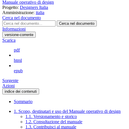
Manuale operativo di design
Progetto:
Designers Italia
Amministrazione:
italia
Cerca nel documento
Cerca nel documento
Informazioni
versione-corrente
Scarica
pdf
html
epub
Sorgente
Azioni
indice dei contenuti
Sommario
1. Scopo, destinatari e uso del Manuale operativo di design
1.1. Versionamento e storico
1.2. Consultazione del manuale
1.3. Contribuisci al manuale