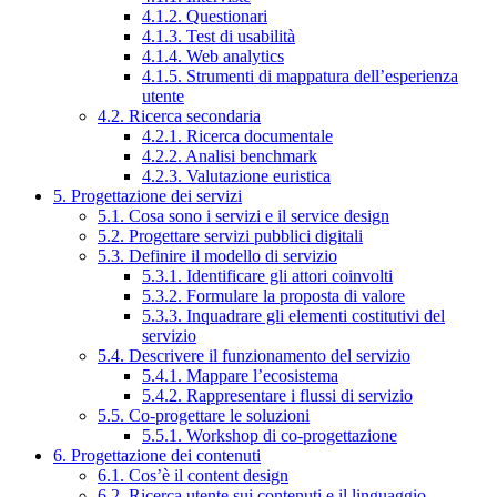
4.1.2. Questionari
4.1.3. Test di usabilità
4.1.4. Web analytics
4.1.5. Strumenti di mappatura dell’esperienza
utente
4.2. Ricerca secondaria
4.2.1. Ricerca documentale
4.2.2. Analisi benchmark
4.2.3. Valutazione euristica
5. Progettazione dei servizi
5.1. Cosa sono i servizi e il service design
5.2. Progettare servizi pubblici digitali
5.3. Definire il modello di servizio
5.3.1. Identificare gli attori coinvolti
5.3.2. Formulare la proposta di valore
5.3.3. Inquadrare gli elementi costitutivi del
servizio
5.4. Descrivere il funzionamento del servizio
5.4.1. Mappare l’ecosistema
5.4.2. Rappresentare i flussi di servizio
5.5. Co-progettare le soluzioni
5.5.1. Workshop di co-progettazione
6. Progettazione dei contenuti
6.1. Cos’è il content design
6.2. Ricerca utente sui contenuti e il linguaggio