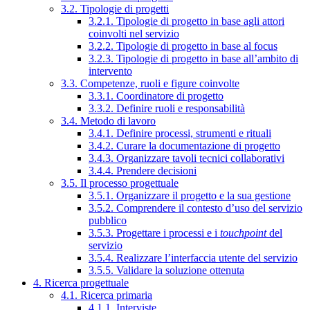
3.2. Tipologie di progetti
3.2.1. Tipologie di progetto in base agli attori
coinvolti nel servizio
3.2.2. Tipologie di progetto in base al focus
3.2.3. Tipologie di progetto in base all’ambito di
intervento
3.3. Competenze, ruoli e figure coinvolte
3.3.1. Coordinatore di progetto
3.3.2. Definire ruoli e responsabilità
3.4. Metodo di lavoro
3.4.1. Definire processi, strumenti e rituali
3.4.2. Curare la documentazione di progetto
3.4.3. Organizzare tavoli tecnici collaborativi
3.4.4. Prendere decisioni
3.5. Il processo progettuale
3.5.1. Organizzare il progetto e la sua gestione
3.5.2. Comprendere il contesto d’uso del servizio
pubblico
3.5.3. Progettare i processi e i
touchpoint
del
servizio
3.5.4. Realizzare l’interfaccia utente del servizio
3.5.5. Validare la soluzione ottenuta
4. Ricerca progettuale
4.1. Ricerca primaria
4.1.1. Interviste