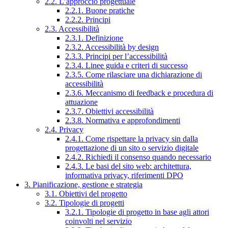
2.2. L’approccio progettuale
2.2.1. Buone pratiche
2.2.2. Principi
2.3. Accessibilità
2.3.1. Definizione
2.3.2. Accessibilità by design
2.3.3. Principi per l’accessibilità
2.3.4. Linee guida e criteri di successo
2.3.5. Come rilasciare una dichiarazione di
accessibilità
2.3.6. Meccanismo di feedback e procedura di
attuazione
2.3.7. Obiettivi accessibilità
2.3.8. Normativa e approfondimenti
2.4. Privacy
2.4.1. Come rispettare la privacy sin dalla
progettazione di un sito o servizio digitale
2.4.2. Richiedi il consenso quando necessario
2.4.3. Le basi del sito web: architettura,
informativa privacy, riferimenti DPO
3. Pianificazione, gestione e strategia
3.1. Obiettivi del progetto
3.2. Tipologie di progetti
3.2.1. Tipologie di progetto in base agli attori
coinvolti nel servizio