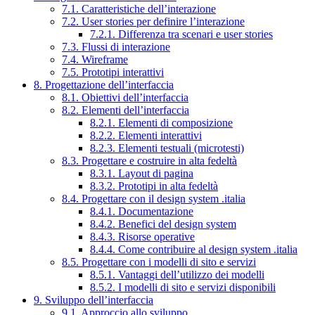
7.1. Caratteristiche dell’interazione
7.2. User stories per definire l’interazione
7.2.1. Differenza tra scenari e user stories
7.3. Flussi di interazione
7.4. Wireframe
7.5. Prototipi interattivi
8. Progettazione dell’interfaccia
8.1. Obiettivi dell’interfaccia
8.2. Elementi dell’interfaccia
8.2.1. Elementi di composizione
8.2.2. Elementi interattivi
8.2.3. Elementi testuali (microtesti)
8.3. Progettare e costruire in alta fedeltà
8.3.1. Layout di pagina
8.3.2. Prototipi in alta fedeltà
8.4. Progettare con il design system .italia
8.4.1. Documentazione
8.4.2. Benefici del design system
8.4.3. Risorse operative
8.4.4. Come contribuire al design system .italia
8.5. Progettare con i modelli di sito e servizi
8.5.1. Vantaggi dell’utilizzo dei modelli
8.5.2. I modelli di sito e servizi disponibili
9. Sviluppo dell’interfaccia
9.1. Approccio allo sviluppo