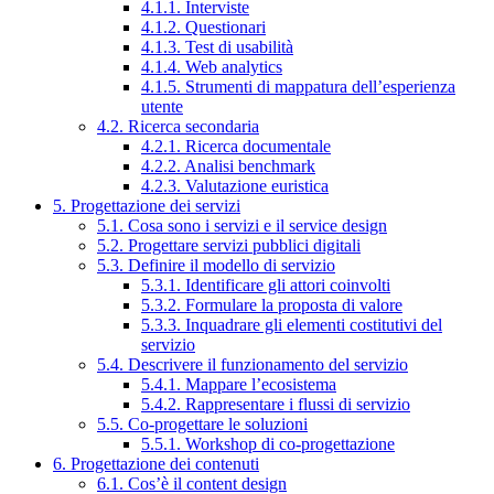
4.1.1. Interviste
4.1.2. Questionari
4.1.3. Test di usabilità
4.1.4. Web analytics
4.1.5. Strumenti di mappatura dell’esperienza
utente
4.2. Ricerca secondaria
4.2.1. Ricerca documentale
4.2.2. Analisi benchmark
4.2.3. Valutazione euristica
5. Progettazione dei servizi
5.1. Cosa sono i servizi e il service design
5.2. Progettare servizi pubblici digitali
5.3. Definire il modello di servizio
5.3.1. Identificare gli attori coinvolti
5.3.2. Formulare la proposta di valore
5.3.3. Inquadrare gli elementi costitutivi del
servizio
5.4. Descrivere il funzionamento del servizio
5.4.1. Mappare l’ecosistema
5.4.2. Rappresentare i flussi di servizio
5.5. Co-progettare le soluzioni
5.5.1. Workshop di co-progettazione
6. Progettazione dei contenuti
6.1. Cos’è il content design