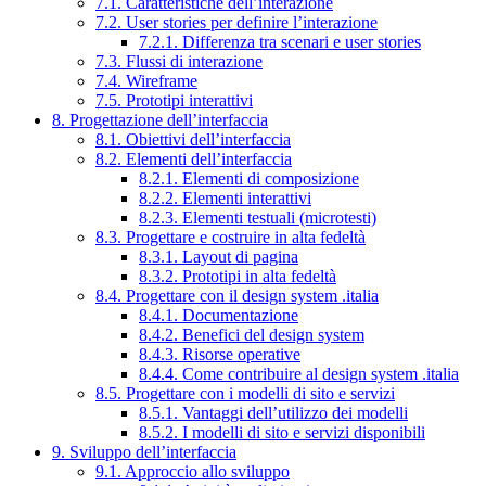
7.1. Caratteristiche dell’interazione
7.2. User stories per definire l’interazione
7.2.1. Differenza tra scenari e user stories
7.3. Flussi di interazione
7.4. Wireframe
7.5. Prototipi interattivi
8. Progettazione dell’interfaccia
8.1. Obiettivi dell’interfaccia
8.2. Elementi dell’interfaccia
8.2.1. Elementi di composizione
8.2.2. Elementi interattivi
8.2.3. Elementi testuali (microtesti)
8.3. Progettare e costruire in alta fedeltà
8.3.1. Layout di pagina
8.3.2. Prototipi in alta fedeltà
8.4. Progettare con il design system .italia
8.4.1. Documentazione
8.4.2. Benefici del design system
8.4.3. Risorse operative
8.4.4. Come contribuire al design system .italia
8.5. Progettare con i modelli di sito e servizi
8.5.1. Vantaggi dell’utilizzo dei modelli
8.5.2. I modelli di sito e servizi disponibili
9. Sviluppo dell’interfaccia
9.1. Approccio allo sviluppo