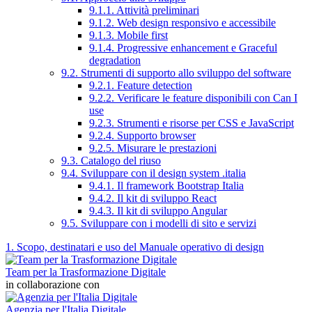
9.1.1. Attività preliminari
9.1.2. Web design responsivo e accessibile
9.1.3. Mobile first
9.1.4. Progressive enhancement e Graceful
degradation
9.2. Strumenti di supporto allo sviluppo del software
9.2.1. Feature detection
9.2.2. Verificare le feature disponibili con Can I
use
9.2.3. Strumenti e risorse per CSS e JavaScript
9.2.4. Supporto browser
9.2.5. Misurare le prestazioni
9.3. Catalogo del riuso
9.4. Sviluppare con il design system .italia
9.4.1. Il framework Bootstrap Italia
9.4.2. Il kit di sviluppo React
9.4.3. Il kit di sviluppo Angular
9.5. Sviluppare con i modelli di sito e servizi
1. Scopo, destinatari e uso del Manuale operativo di design
Team per la Trasformazione Digitale
in collaborazione con
Agenzia per l'Italia Digitale