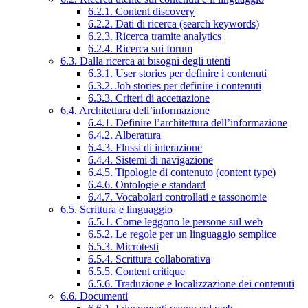
6.2.1. Content discovery
6.2.2. Dati di ricerca (search keywords)
6.2.3. Ricerca tramite analytics
6.2.4. Ricerca sui forum
6.3. Dalla ricerca ai bisogni degli utenti
6.3.1. User stories per definire i contenuti
6.3.2. Job stories per definire i contenuti
6.3.3. Criteri di accettazione
6.4. Architettura dell’informazione
6.4.1. Definire l’architettura dell’informazione
6.4.2. Alberatura
6.4.3. Flussi di interazione
6.4.4. Sistemi di navigazione
6.4.5. Tipologie di contenuto (content type)
6.4.6. Ontologie e standard
6.4.7. Vocabolari controllati e tassonomie
6.5. Scrittura e linguaggio
6.5.1. Come leggono le persone sul web
6.5.2. Le regole per un linguaggio semplice
6.5.3. Microtesti
6.5.4. Scrittura collaborativa
6.5.5. Content critique
6.5.6. Traduzione e localizzazione dei contenuti
6.6. Documenti