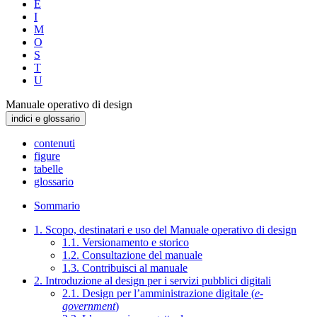
E
I
M
O
S
T
U
Manuale operativo di design
indici e glossario
contenuti
figure
tabelle
glossario
Sommario
1. Scopo, destinatari e uso del Manuale operativo di design
1.1. Versionamento e storico
1.2. Consultazione del manuale
1.3. Contribuisci al manuale
2. Introduzione al design per i servizi pubblici digitali
2.1. Design per l’amministrazione digitale (
e-
government
)