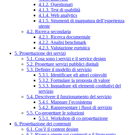
4.1.2. Questionari
4.1.3. Test di usabilità
4.1.4. Web analytics
4.1.5. Strumenti di mappatura dell’esperienza
utente
4.2. Ricerca secondaria
4.2.1. Ricerca documentale
4.2.2. Analisi benchmark
4.2.3. Valutazione euristica
5. Progettazione dei servizi
5.1. Cosa sono i servizi e il service design
5.2. Progettare servizi pubblici digitali
5.3. Definire il modello di servizio
5.3.1. Identificare gli attori coinvolti
5.3.2. Formulare la proposta di valore
5.3.3. Inquadrare gli elementi costitutivi del
servizio
5.4. Descrivere il funzionamento del servizio
5.4.1. Mappare l’ecosistema
5.4.2. Rappresentare i flussi di servizio
5.5. Co-progettare le soluzioni
5.5.1. Workshop di co-progettazione
6. Progettazione dei contenuti
6.1. Cos’è il content design
6.2. Ricerca utente sui contenuti e il linguaggio