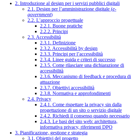
2. Introduzione al design per i servizi pubblici digitali
2.1. Design per l’amministrazione digitale (
e-
government
)
2.2. L’approccio progettuale
2.2.1. Buone pratiche
2.2.2. Principi
2.3. Accessibilità
2.3.1. Definizione
2.3.2. Accessibilità by design
2.3.3. Principi per l’accessibilità
2.3.4. Linee guida e criteri di successo
2.3.5. Come rilasciare una dichiarazione di
accessibilità
2.3.6. Meccanismo di feedback e procedura di
attuazione
2.3.7. Obiettivi accessibilità
2.3.8. Normativa e approfondimenti
2.4. Privacy
2.4.1. Come rispettare la privacy sin dalla
progettazione di un sito o servizio digitale
2.4.2. Richiedi il consenso quando necessario
2.4.3. Le basi del sito web: architettura,
informativa privacy, riferimenti DPO
3. Pianificazione, gestione e strategia
3.1. Obiettivi del progetto