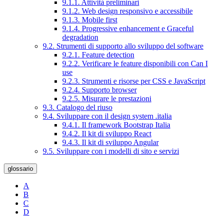
9.1.1. Attività preliminari
9.1.2. Web design responsivo e accessibile
9.1.3. Mobile first
9.1.4. Progressive enhancement e Graceful
degradation
9.2. Strumenti di supporto allo sviluppo del software
9.2.1. Feature detection
9.2.2. Verificare le feature disponibili con Can I
use
9.2.3. Strumenti e risorse per CSS e JavaScript
9.2.4. Supporto browser
9.2.5. Misurare le prestazioni
9.3. Catalogo del riuso
9.4. Sviluppare con il design system .italia
9.4.1. Il framework Bootstrap Italia
9.4.2. Il kit di sviluppo React
9.4.3. Il kit di sviluppo Angular
9.5. Sviluppare con i modelli di sito e servizi
glossario
A
B
C
D