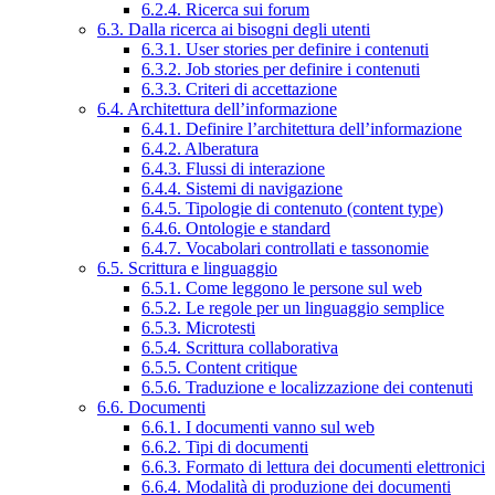
6.2.4. Ricerca sui forum
6.3. Dalla ricerca ai bisogni degli utenti
6.3.1. User stories per definire i contenuti
6.3.2. Job stories per definire i contenuti
6.3.3. Criteri di accettazione
6.4. Architettura dell’informazione
6.4.1. Definire l’architettura dell’informazione
6.4.2. Alberatura
6.4.3. Flussi di interazione
6.4.4. Sistemi di navigazione
6.4.5. Tipologie di contenuto (content type)
6.4.6. Ontologie e standard
6.4.7. Vocabolari controllati e tassonomie
6.5. Scrittura e linguaggio
6.5.1. Come leggono le persone sul web
6.5.2. Le regole per un linguaggio semplice
6.5.3. Microtesti
6.5.4. Scrittura collaborativa
6.5.5. Content critique
6.5.6. Traduzione e localizzazione dei contenuti
6.6. Documenti
6.6.1. I documenti vanno sul web
6.6.2. Tipi di documenti
6.6.3. Formato di lettura dei documenti elettronici
6.6.4. Modalità di produzione dei documenti