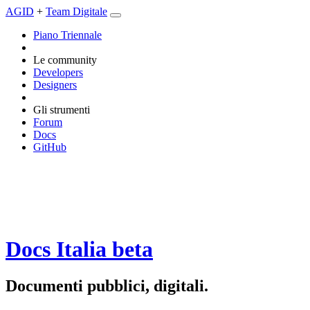
AGID
+
Team Digitale
Piano Triennale
Le community
Developers
Designers
Gli strumenti
Forum
Docs
GitHub
Docs Italia
beta
Documenti pubblici, digitali.