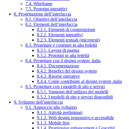
7.4. Wireframe
7.5. Prototipi interattivi
8. Progettazione dell’interfaccia
8.1. Obiettivi dell’interfaccia
8.2. Elementi dell’interfaccia
8.2.1. Elementi di composizione
8.2.2. Elementi interattivi
8.2.3. Elementi testuali (microtesti)
8.3. Progettare e costruire in alta fedeltà
8.3.1. Layout di pagina
8.3.2. Prototipi in alta fedeltà
8.4. Progettare con il design system .italia
8.4.1. Documentazione
8.4.2. Benefici del design system
8.4.3. Risorse operative
8.4.4. Come contribuire al design system .italia
8.5. Progettare con i modelli di sito e servizi
8.5.1. Vantaggi dell’utilizzo dei modelli
8.5.2. I modelli di sito e servizi disponibili
9. Sviluppo dell’interfaccia
9.1. Approccio allo sviluppo
9.1.1. Attività preliminari
9.1.2. Web design responsivo e accessibile
9.1.3. Mobile first
9.1.4. Progressive enhancement e Graceful