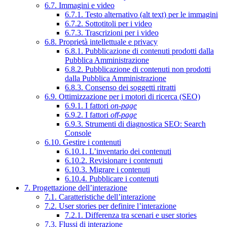
6.7. Immagini e video
6.7.1. Testo alternativo (alt text) per le immagini
6.7.2. Sottotitoli per i video
6.7.3. Trascrizioni per i video
6.8. Proprietà intellettuale e privacy
6.8.1. Pubblicazione di contenuti prodotti dalla
Pubblica Amministrazione
6.8.2. Pubblicazione di contenuti non prodotti
dalla Pubblica Amministrazione
6.8.3. Consenso dei soggetti ritratti
6.9. Ottimizzazione per i motori di ricerca (SEO)
6.9.1. I fattori
on-page
6.9.2. I fattori
off-page
6.9.3. Strumenti di diagnostica SEO: Search
Console
6.10. Gestire i contenuti
6.10.1. L’inventario dei contenuti
6.10.2. Revisionare i contenuti
6.10.3. Migrare i contenuti
6.10.4. Pubblicare i contenuti
7. Progettazione dell’interazione
7.1. Caratteristiche dell’interazione
7.2. User stories per definire l’interazione
7.2.1. Differenza tra scenari e user stories
7.3. Flussi di interazione