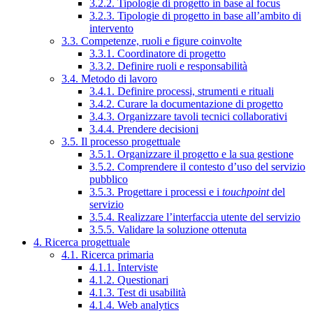
3.2.2. Tipologie di progetto in base al focus
3.2.3. Tipologie di progetto in base all’ambito di
intervento
3.3. Competenze, ruoli e figure coinvolte
3.3.1. Coordinatore di progetto
3.3.2. Definire ruoli e responsabilità
3.4. Metodo di lavoro
3.4.1. Definire processi, strumenti e rituali
3.4.2. Curare la documentazione di progetto
3.4.3. Organizzare tavoli tecnici collaborativi
3.4.4. Prendere decisioni
3.5. Il processo progettuale
3.5.1. Organizzare il progetto e la sua gestione
3.5.2. Comprendere il contesto d’uso del servizio
pubblico
3.5.3. Progettare i processi e i
touchpoint
del
servizio
3.5.4. Realizzare l’interfaccia utente del servizio
3.5.5. Validare la soluzione ottenuta
4. Ricerca progettuale
4.1. Ricerca primaria
4.1.1. Interviste
4.1.2. Questionari
4.1.3. Test di usabilità
4.1.4. Web analytics