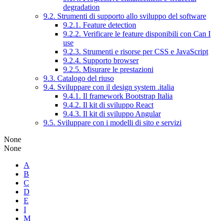
degradation
9.2. Strumenti di supporto allo sviluppo del software
9.2.1. Feature detection
9.2.2. Verificare le feature disponibili con Can I
use
9.2.3. Strumenti e risorse per CSS e JavaScript
9.2.4. Supporto browser
9.2.5. Misurare le prestazioni
9.3. Catalogo del riuso
9.4. Sviluppare con il design system .italia
9.4.1. Il framework Bootstrap Italia
9.4.2. Il kit di sviluppo React
9.4.3. Il kit di sviluppo Angular
9.5. Sviluppare con i modelli di sito e servizi
None
None
A
B
C
D
E
I
M