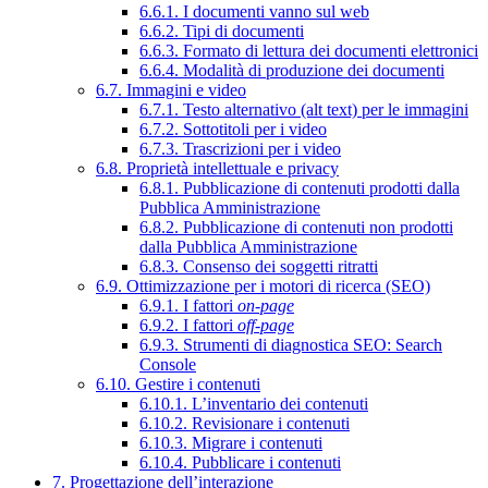
6.6.1. I documenti vanno sul web
6.6.2. Tipi di documenti
6.6.3. Formato di lettura dei documenti elettronici
6.6.4. Modalità di produzione dei documenti
6.7. Immagini e video
6.7.1. Testo alternativo (alt text) per le immagini
6.7.2. Sottotitoli per i video
6.7.3. Trascrizioni per i video
6.8. Proprietà intellettuale e privacy
6.8.1. Pubblicazione di contenuti prodotti dalla
Pubblica Amministrazione
6.8.2. Pubblicazione di contenuti non prodotti
dalla Pubblica Amministrazione
6.8.3. Consenso dei soggetti ritratti
6.9. Ottimizzazione per i motori di ricerca (SEO)
6.9.1. I fattori
on-page
6.9.2. I fattori
off-page
6.9.3. Strumenti di diagnostica SEO: Search
Console
6.10. Gestire i contenuti
6.10.1. L’inventario dei contenuti
6.10.2. Revisionare i contenuti
6.10.3. Migrare i contenuti
6.10.4. Pubblicare i contenuti
7. Progettazione dell’interazione