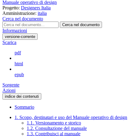
Manuale operativo di design
Progetto:
Designers Italia
Amministrazione:
italia
Cerca nel documento
Cerca nel documento
Informazioni
versione-corrente
Scarica
pdf
html
epub
Sorgente
Azioni
indice dei contenuti
Sommario
1. Scopo, destinatari e uso del Manuale operativo di design
1.1. Versionamento e storico
1.2. Consultazione del manuale
1.3. Contribuisci al manuale