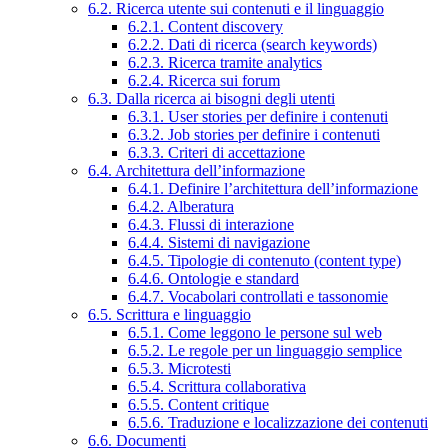
6.2. Ricerca utente sui contenuti e il linguaggio
6.2.1. Content discovery
6.2.2. Dati di ricerca (search keywords)
6.2.3. Ricerca tramite analytics
6.2.4. Ricerca sui forum
6.3. Dalla ricerca ai bisogni degli utenti
6.3.1. User stories per definire i contenuti
6.3.2. Job stories per definire i contenuti
6.3.3. Criteri di accettazione
6.4. Architettura dell’informazione
6.4.1. Definire l’architettura dell’informazione
6.4.2. Alberatura
6.4.3. Flussi di interazione
6.4.4. Sistemi di navigazione
6.4.5. Tipologie di contenuto (content type)
6.4.6. Ontologie e standard
6.4.7. Vocabolari controllati e tassonomie
6.5. Scrittura e linguaggio
6.5.1. Come leggono le persone sul web
6.5.2. Le regole per un linguaggio semplice
6.5.3. Microtesti
6.5.4. Scrittura collaborativa
6.5.5. Content critique
6.5.6. Traduzione e localizzazione dei contenuti
6.6. Documenti