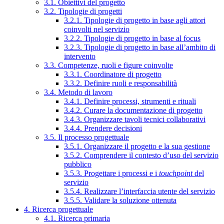
3.1. Obiettivi del progetto
3.2. Tipologie di progetti
3.2.1. Tipologie di progetto in base agli attori
coinvolti nel servizio
3.2.2. Tipologie di progetto in base al focus
3.2.3. Tipologie di progetto in base all’ambito di
intervento
3.3. Competenze, ruoli e figure coinvolte
3.3.1. Coordinatore di progetto
3.3.2. Definire ruoli e responsabilità
3.4. Metodo di lavoro
3.4.1. Definire processi, strumenti e rituali
3.4.2. Curare la documentazione di progetto
3.4.3. Organizzare tavoli tecnici collaborativi
3.4.4. Prendere decisioni
3.5. Il processo progettuale
3.5.1. Organizzare il progetto e la sua gestione
3.5.2. Comprendere il contesto d’uso del servizio
pubblico
3.5.3. Progettare i processi e i
touchpoint
del
servizio
3.5.4. Realizzare l’interfaccia utente del servizio
3.5.5. Validare la soluzione ottenuta
4. Ricerca progettuale
4.1. Ricerca primaria