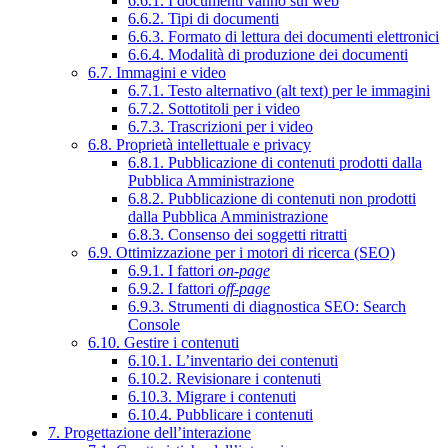
6.6.1. I documenti vanno sul web
6.6.2. Tipi di documenti
6.6.3. Formato di lettura dei documenti elettronici
6.6.4. Modalità di produzione dei documenti
6.7. Immagini e video
6.7.1. Testo alternativo (alt text) per le immagini
6.7.2. Sottotitoli per i video
6.7.3. Trascrizioni per i video
6.8. Proprietà intellettuale e privacy
6.8.1. Pubblicazione di contenuti prodotti dalla
Pubblica Amministrazione
6.8.2. Pubblicazione di contenuti non prodotti
dalla Pubblica Amministrazione
6.8.3. Consenso dei soggetti ritratti
6.9. Ottimizzazione per i motori di ricerca (SEO)
6.9.1. I fattori
on-page
6.9.2. I fattori
off-page
6.9.3. Strumenti di diagnostica SEO: Search
Console
6.10. Gestire i contenuti
6.10.1. L’inventario dei contenuti
6.10.2. Revisionare i contenuti
6.10.3. Migrare i contenuti
6.10.4. Pubblicare i contenuti
7. Progettazione dell’interazione