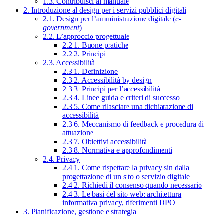
1.3. Contribuisci al manuale
2. Introduzione al design per i servizi pubblici digitali
2.1. Design per l’amministrazione digitale (
e-
government
)
2.2. L’approccio progettuale
2.2.1. Buone pratiche
2.2.2. Principi
2.3. Accessibilità
2.3.1. Definizione
2.3.2. Accessibilità by design
2.3.3. Principi per l’accessibilità
2.3.4. Linee guida e criteri di successo
2.3.5. Come rilasciare una dichiarazione di
accessibilità
2.3.6. Meccanismo di feedback e procedura di
attuazione
2.3.7. Obiettivi accessibilità
2.3.8. Normativa e approfondimenti
2.4. Privacy
2.4.1. Come rispettare la privacy sin dalla
progettazione di un sito o servizio digitale
2.4.2. Richiedi il consenso quando necessario
2.4.3. Le basi del sito web: architettura,
informativa privacy, riferimenti DPO
3. Pianificazione, gestione e strategia