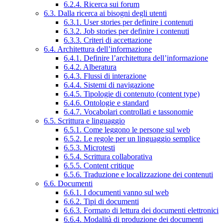
6.2.4. Ricerca sui forum
6.3. Dalla ricerca ai bisogni degli utenti
6.3.1. User stories per definire i contenuti
6.3.2. Job stories per definire i contenuti
6.3.3. Criteri di accettazione
6.4. Architettura dell’informazione
6.4.1. Definire l’architettura dell’informazione
6.4.2. Alberatura
6.4.3. Flussi di interazione
6.4.4. Sistemi di navigazione
6.4.5. Tipologie di contenuto (content type)
6.4.6. Ontologie e standard
6.4.7. Vocabolari controllati e tassonomie
6.5. Scrittura e linguaggio
6.5.1. Come leggono le persone sul web
6.5.2. Le regole per un linguaggio semplice
6.5.3. Microtesti
6.5.4. Scrittura collaborativa
6.5.5. Content critique
6.5.6. Traduzione e localizzazione dei contenuti
6.6. Documenti
6.6.1. I documenti vanno sul web
6.6.2. Tipi di documenti
6.6.3. Formato di lettura dei documenti elettronici
6.6.4. Modalità di produzione dei documenti