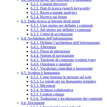
6.2.1. Content discovery
6.2.2. Dati di ricerca (search keywords)
6.2.3. Ricerca tramite analytics
6.2.4. Ricerca sui forum
6.3. Dalla ricerca ai bisogni degli utenti
6.3.1. User stories per definire i contenuti
6.3.2. Job stories per definire i contenuti
6.3.3. Criteri di accettazione
6.4. Architettura dell’informazione
6.4.1. Definire l’architettura dell’informazione
6.4.2. Alberatura
6.4.3. Flussi di interazione
6.4.4. Sistemi di navigazione
6.4.5. Tipologie di contenuto (content type)
6.4.6. Ontologie e standard
6.4.7. Vocabolari controllati e tassonomie
6.5. Scrittura e linguaggio
6.5.1. Come leggono le persone sul web
6.5.2. Le regole per un linguaggio semplice
6.5.3. Microtesti
6.5.4. Scrittura collaborativa
6.5.5. Content critique
6.5.6. Traduzione e localizzazione dei contenuti
6.6. Documenti