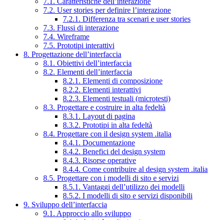
7.1. Caratteristiche dell’interazione
7.2. User stories per definire l’interazione
7.2.1. Differenza tra scenari e user stories
7.3. Flussi di interazione
7.4. Wireframe
7.5. Prototipi interattivi
8. Progettazione dell’interfaccia
8.1. Obiettivi dell’interfaccia
8.2. Elementi dell’interfaccia
8.2.1. Elementi di composizione
8.2.2. Elementi interattivi
8.2.3. Elementi testuali (microtesti)
8.3. Progettare e costruire in alta fedeltà
8.3.1. Layout di pagina
8.3.2. Prototipi in alta fedeltà
8.4. Progettare con il design system .italia
8.4.1. Documentazione
8.4.2. Benefici del design system
8.4.3. Risorse operative
8.4.4. Come contribuire al design system .italia
8.5. Progettare con i modelli di sito e servizi
8.5.1. Vantaggi dell’utilizzo dei modelli
8.5.2. I modelli di sito e servizi disponibili
9. Sviluppo dell’interfaccia
9.1. Approccio allo sviluppo