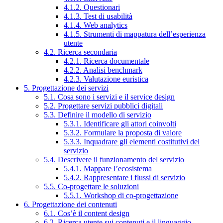
4.1.2. Questionari
4.1.3. Test di usabilità
4.1.4. Web analytics
4.1.5. Strumenti di mappatura dell’esperienza
utente
4.2. Ricerca secondaria
4.2.1. Ricerca documentale
4.2.2. Analisi benchmark
4.2.3. Valutazione euristica
5. Progettazione dei servizi
5.1. Cosa sono i servizi e il service design
5.2. Progettare servizi pubblici digitali
5.3. Definire il modello di servizio
5.3.1. Identificare gli attori coinvolti
5.3.2. Formulare la proposta di valore
5.3.3. Inquadrare gli elementi costitutivi del
servizio
5.4. Descrivere il funzionamento del servizio
5.4.1. Mappare l’ecosistema
5.4.2. Rappresentare i flussi di servizio
5.5. Co-progettare le soluzioni
5.5.1. Workshop di co-progettazione
6. Progettazione dei contenuti
6.1. Cos’è il content design
6.2. Ricerca utente sui contenuti e il linguaggio