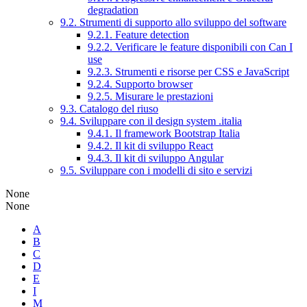
degradation
9.2. Strumenti di supporto allo sviluppo del software
9.2.1. Feature detection
9.2.2. Verificare le feature disponibili con Can I
use
9.2.3. Strumenti e risorse per CSS e JavaScript
9.2.4. Supporto browser
9.2.5. Misurare le prestazioni
9.3. Catalogo del riuso
9.4. Sviluppare con il design system .italia
9.4.1. Il framework Bootstrap Italia
9.4.2. Il kit di sviluppo React
9.4.3. Il kit di sviluppo Angular
9.5. Sviluppare con i modelli di sito e servizi
None
None
A
B
C
D
E
I
M