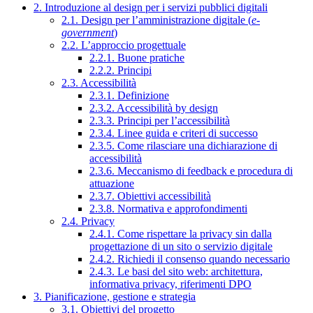
2. Introduzione al design per i servizi pubblici digitali
2.1. Design per l’amministrazione digitale (
e-
government
)
2.2. L’approccio progettuale
2.2.1. Buone pratiche
2.2.2. Principi
2.3. Accessibilità
2.3.1. Definizione
2.3.2. Accessibilità by design
2.3.3. Principi per l’accessibilità
2.3.4. Linee guida e criteri di successo
2.3.5. Come rilasciare una dichiarazione di
accessibilità
2.3.6. Meccanismo di feedback e procedura di
attuazione
2.3.7. Obiettivi accessibilità
2.3.8. Normativa e approfondimenti
2.4. Privacy
2.4.1. Come rispettare la privacy sin dalla
progettazione di un sito o servizio digitale
2.4.2. Richiedi il consenso quando necessario
2.4.3. Le basi del sito web: architettura,
informativa privacy, riferimenti DPO
3. Pianificazione, gestione e strategia
3.1. Obiettivi del progetto