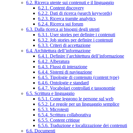
6.2. Ricerca utente sui contenuti e il linguaggio
6.2.1. Content discovery
6.2.2. Dati di ricerca (search keywords)
6.2.3. Ricerca tramite analytics
6.2.4. Ricerca sui forum
6.3. Dalla ricerca ai bisogni degli utenti
6.3.1. User stories per definire i contenuti
6.3.2. Job stories per definire i contenuti
6.3.3. Criteri di accettazione
6.4. Architettura dell’informazione
6.4.1. Definire l’architettura dell’informazione
6.4.2. Alberatura
6.4.3. Flussi di interazione
6.4.4. Sistemi di navigazione
6.4.5. Tipologie di contenuto (content type)
6.4.6. Ontologie e standard
6.4.7. Vocabolari controllati e tassonomie
6.5. Scrittura e linguaggio
6.5.1. Come leggono le persone sul web
6.5.2. Le regole per un linguaggio semplice
6.5.3. Microtesti
6.5.4. Scrittura collaborativa
6.5.5. Content critique
6.5.6. Traduzione e localizzazione dei contenuti
6.6. Documenti