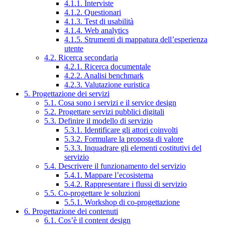
4.1.1. Interviste
4.1.2. Questionari
4.1.3. Test di usabilità
4.1.4. Web analytics
4.1.5. Strumenti di mappatura dell’esperienza
utente
4.2. Ricerca secondaria
4.2.1. Ricerca documentale
4.2.2. Analisi benchmark
4.2.3. Valutazione euristica
5. Progettazione dei servizi
5.1. Cosa sono i servizi e il service design
5.2. Progettare servizi pubblici digitali
5.3. Definire il modello di servizio
5.3.1. Identificare gli attori coinvolti
5.3.2. Formulare la proposta di valore
5.3.3. Inquadrare gli elementi costitutivi del
servizio
5.4. Descrivere il funzionamento del servizio
5.4.1. Mappare l’ecosistema
5.4.2. Rappresentare i flussi di servizio
5.5. Co-progettare le soluzioni
5.5.1. Workshop di co-progettazione
6. Progettazione dei contenuti
6.1. Cos’è il content design