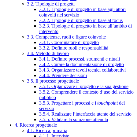
3.2. Tipologie di progetti
3.2.1. Tipologie di progetto in base agli attori
coinvolti nel servizio
3.2.2. Tipologie di progetto in base al focus
3.2.3. Tipologie di progetto in base all’ambito di
intervento
3.3. Competenze, ruoli e figure coinvolte
3.3.1. Coordinatore di progetto
3.3.2. Definire ruoli e responsabilità
3.4. Metodo di lavoro
3.4.1. Definire processi, strumenti e rituali
3.4.2. Curare la documentazione di progetto
3.4.3. Organizzare tavoli tecnici collaborativi
3.4.4. Prendere decisioni
3.5. Il processo progettuale
3.5.1. Organizzare il progetto e la sua gestione
3.5.2. Comprendere il contesto d’uso del servizio
pubblico
3.5.3. Progettare i processi e i
touchpoint
del
servizio
3.5.4. Realizzare l’interfaccia utente del servizio
3.5.5. Validare la soluzione ottenuta
4. Ricerca progettuale
4.1. Ricerca primaria
4.1.1. Interviste