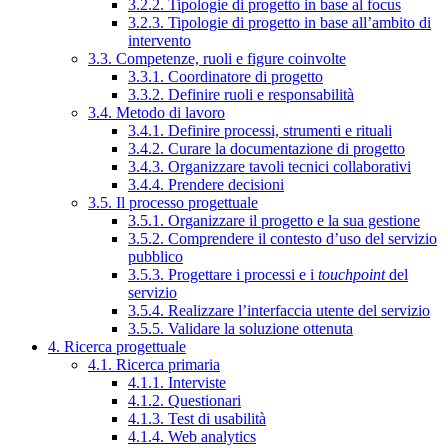
3.2.2. Tipologie di progetto in base al focus
3.2.3. Tipologie di progetto in base all’ambito di
intervento
3.3. Competenze, ruoli e figure coinvolte
3.3.1. Coordinatore di progetto
3.3.2. Definire ruoli e responsabilità
3.4. Metodo di lavoro
3.4.1. Definire processi, strumenti e rituali
3.4.2. Curare la documentazione di progetto
3.4.3. Organizzare tavoli tecnici collaborativi
3.4.4. Prendere decisioni
3.5. Il processo progettuale
3.5.1. Organizzare il progetto e la sua gestione
3.5.2. Comprendere il contesto d’uso del servizio
pubblico
3.5.3. Progettare i processi e i
touchpoint
del
servizio
3.5.4. Realizzare l’interfaccia utente del servizio
3.5.5. Validare la soluzione ottenuta
4. Ricerca progettuale
4.1. Ricerca primaria
4.1.1. Interviste
4.1.2. Questionari
4.1.3. Test di usabilità
4.1.4. Web analytics