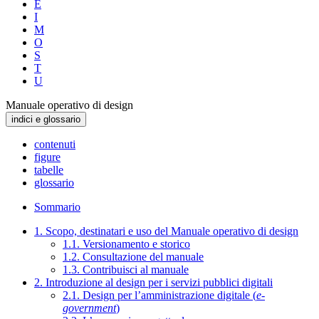
E
I
M
O
S
T
U
Manuale operativo di design
indici e glossario
contenuti
figure
tabelle
glossario
Sommario
1. Scopo, destinatari e uso del Manuale operativo di design
1.1. Versionamento e storico
1.2. Consultazione del manuale
1.3. Contribuisci al manuale
2. Introduzione al design per i servizi pubblici digitali
2.1. Design per l’amministrazione digitale (
e-
government
)