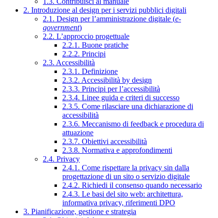
1.3. Contribuisci al manuale
2. Introduzione al design per i servizi pubblici digitali
2.1. Design per l’amministrazione digitale (
e-
government
)
2.2. L’approccio progettuale
2.2.1. Buone pratiche
2.2.2. Principi
2.3. Accessibilità
2.3.1. Definizione
2.3.2. Accessibilità by design
2.3.3. Principi per l’accessibilità
2.3.4. Linee guida e criteri di successo
2.3.5. Come rilasciare una dichiarazione di
accessibilità
2.3.6. Meccanismo di feedback e procedura di
attuazione
2.3.7. Obiettivi accessibilità
2.3.8. Normativa e approfondimenti
2.4. Privacy
2.4.1. Come rispettare la privacy sin dalla
progettazione di un sito o servizio digitale
2.4.2. Richiedi il consenso quando necessario
2.4.3. Le basi del sito web: architettura,
informativa privacy, riferimenti DPO
3. Pianificazione, gestione e strategia