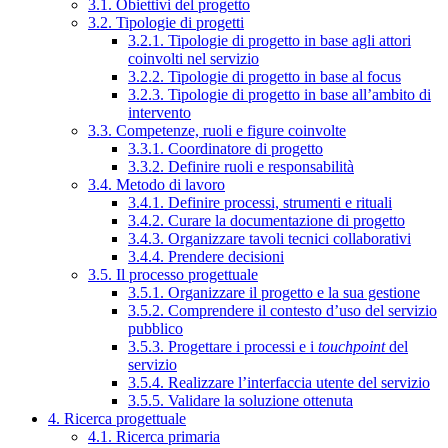
3.1. Obiettivi del progetto
3.2. Tipologie di progetti
3.2.1. Tipologie di progetto in base agli attori
coinvolti nel servizio
3.2.2. Tipologie di progetto in base al focus
3.2.3. Tipologie di progetto in base all’ambito di
intervento
3.3. Competenze, ruoli e figure coinvolte
3.3.1. Coordinatore di progetto
3.3.2. Definire ruoli e responsabilità
3.4. Metodo di lavoro
3.4.1. Definire processi, strumenti e rituali
3.4.2. Curare la documentazione di progetto
3.4.3. Organizzare tavoli tecnici collaborativi
3.4.4. Prendere decisioni
3.5. Il processo progettuale
3.5.1. Organizzare il progetto e la sua gestione
3.5.2. Comprendere il contesto d’uso del servizio
pubblico
3.5.3. Progettare i processi e i
touchpoint
del
servizio
3.5.4. Realizzare l’interfaccia utente del servizio
3.5.5. Validare la soluzione ottenuta
4. Ricerca progettuale
4.1. Ricerca primaria