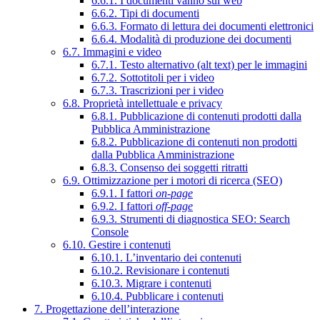
6.6.1. I documenti vanno sul web
6.6.2. Tipi di documenti
6.6.3. Formato di lettura dei documenti elettronici
6.6.4. Modalità di produzione dei documenti
6.7. Immagini e video
6.7.1. Testo alternativo (alt text) per le immagini
6.7.2. Sottotitoli per i video
6.7.3. Trascrizioni per i video
6.8. Proprietà intellettuale e privacy
6.8.1. Pubblicazione di contenuti prodotti dalla
Pubblica Amministrazione
6.8.2. Pubblicazione di contenuti non prodotti
dalla Pubblica Amministrazione
6.8.3. Consenso dei soggetti ritratti
6.9. Ottimizzazione per i motori di ricerca (SEO)
6.9.1. I fattori
on-page
6.9.2. I fattori
off-page
6.9.3. Strumenti di diagnostica SEO: Search
Console
6.10. Gestire i contenuti
6.10.1. L’inventario dei contenuti
6.10.2. Revisionare i contenuti
6.10.3. Migrare i contenuti
6.10.4. Pubblicare i contenuti
7. Progettazione dell’interazione