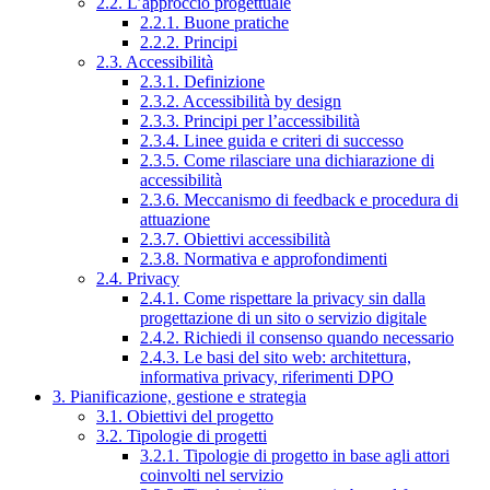
2.2. L’approccio progettuale
2.2.1. Buone pratiche
2.2.2. Principi
2.3. Accessibilità
2.3.1. Definizione
2.3.2. Accessibilità by design
2.3.3. Principi per l’accessibilità
2.3.4. Linee guida e criteri di successo
2.3.5. Come rilasciare una dichiarazione di
accessibilità
2.3.6. Meccanismo di feedback e procedura di
attuazione
2.3.7. Obiettivi accessibilità
2.3.8. Normativa e approfondimenti
2.4. Privacy
2.4.1. Come rispettare la privacy sin dalla
progettazione di un sito o servizio digitale
2.4.2. Richiedi il consenso quando necessario
2.4.3. Le basi del sito web: architettura,
informativa privacy, riferimenti DPO
3. Pianificazione, gestione e strategia
3.1. Obiettivi del progetto
3.2. Tipologie di progetti
3.2.1. Tipologie di progetto in base agli attori
coinvolti nel servizio