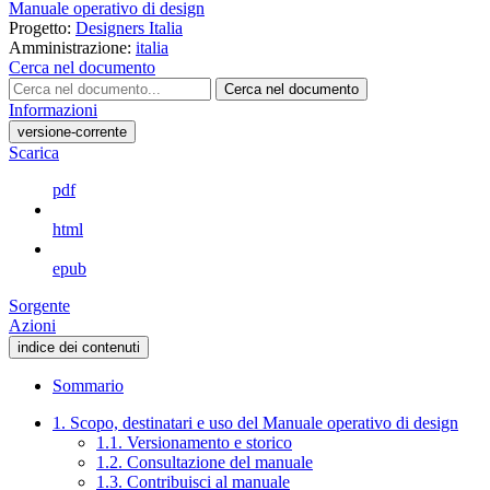
Manuale operativo di design
Progetto:
Designers Italia
Amministrazione:
italia
Cerca nel documento
Cerca nel documento
Informazioni
versione-corrente
Scarica
pdf
html
epub
Sorgente
Azioni
indice dei contenuti
Sommario
1. Scopo, destinatari e uso del Manuale operativo di design
1.1. Versionamento e storico
1.2. Consultazione del manuale
1.3. Contribuisci al manuale