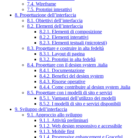
7.4. Wireframe
7.5. Prototipi interattivi
8. Progettazione dell’interfaccia
8.1. Obiettivi dell’interfaccia
8.2. Elementi dell’interfaccia
8.2.1. Elementi di composizione
8.2.2. Elementi interattivi
8.2.3. Elementi testuali (microtesti)
8.3. Progettare e costruire in alta fedeltà
8.3.1. Layout di pagina
8.3.2. Prototipi in alta fedeltà
8.4. Progettare con il design system .italia
8.4.1. Documentazione
8.4.2. Benefici del design system
8.4.3. Risorse operative
8.4.4. Come contribuire al design system .italia
8.5. Progettare con i modelli di sito e servizi
8.5.1. Vantaggi dell’utilizzo dei modelli
8.5.2. I modelli di sito e servizi disponibili
9. Sviluppo dell’interfaccia
9.1. Approccio allo sviluppo
9.1.1. Attività preliminari
9.1.2. Web design responsivo e accessibile
9.1.3. Mobile first
9.1.4. Progressive enhancement e Graceful