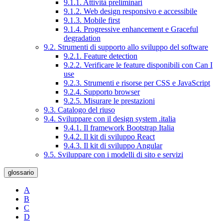
9.1.1. Attività preliminari
9.1.2. Web design responsivo e accessibile
9.1.3. Mobile first
9.1.4. Progressive enhancement e Graceful
degradation
9.2. Strumenti di supporto allo sviluppo del software
9.2.1. Feature detection
9.2.2. Verificare le feature disponibili con Can I
use
9.2.3. Strumenti e risorse per CSS e JavaScript
9.2.4. Supporto browser
9.2.5. Misurare le prestazioni
9.3. Catalogo del riuso
9.4. Sviluppare con il design system .italia
9.4.1. Il framework Bootstrap Italia
9.4.2. Il kit di sviluppo React
9.4.3. Il kit di sviluppo Angular
9.5. Sviluppare con i modelli di sito e servizi
glossario
A
B
C
D