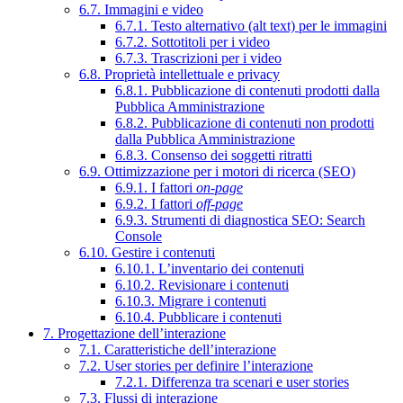
6.7. Immagini e video
6.7.1. Testo alternativo (alt text) per le immagini
6.7.2. Sottotitoli per i video
6.7.3. Trascrizioni per i video
6.8. Proprietà intellettuale e privacy
6.8.1. Pubblicazione di contenuti prodotti dalla
Pubblica Amministrazione
6.8.2. Pubblicazione di contenuti non prodotti
dalla Pubblica Amministrazione
6.8.3. Consenso dei soggetti ritratti
6.9. Ottimizzazione per i motori di ricerca (SEO)
6.9.1. I fattori
on-page
6.9.2. I fattori
off-page
6.9.3. Strumenti di diagnostica SEO: Search
Console
6.10. Gestire i contenuti
6.10.1. L’inventario dei contenuti
6.10.2. Revisionare i contenuti
6.10.3. Migrare i contenuti
6.10.4. Pubblicare i contenuti
7. Progettazione dell’interazione
7.1. Caratteristiche dell’interazione
7.2. User stories per definire l’interazione
7.2.1. Differenza tra scenari e user stories
7.3. Flussi di interazione