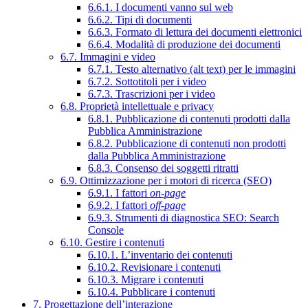
6.6.1. I documenti vanno sul web
6.6.2. Tipi di documenti
6.6.3. Formato di lettura dei documenti elettronici
6.6.4. Modalità di produzione dei documenti
6.7. Immagini e video
6.7.1. Testo alternativo (alt text) per le immagini
6.7.2. Sottotitoli per i video
6.7.3. Trascrizioni per i video
6.8. Proprietà intellettuale e privacy
6.8.1. Pubblicazione di contenuti prodotti dalla
Pubblica Amministrazione
6.8.2. Pubblicazione di contenuti non prodotti
dalla Pubblica Amministrazione
6.8.3. Consenso dei soggetti ritratti
6.9. Ottimizzazione per i motori di ricerca (SEO)
6.9.1. I fattori
on-page
6.9.2. I fattori
off-page
6.9.3. Strumenti di diagnostica SEO: Search
Console
6.10. Gestire i contenuti
6.10.1. L’inventario dei contenuti
6.10.2. Revisionare i contenuti
6.10.3. Migrare i contenuti
6.10.4. Pubblicare i contenuti
7. Progettazione dell’interazione