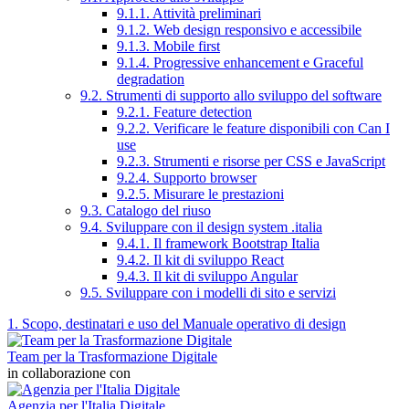
9.1.1. Attività preliminari
9.1.2. Web design responsivo e accessibile
9.1.3. Mobile first
9.1.4. Progressive enhancement e Graceful
degradation
9.2. Strumenti di supporto allo sviluppo del software
9.2.1. Feature detection
9.2.2. Verificare le feature disponibili con Can I
use
9.2.3. Strumenti e risorse per CSS e JavaScript
9.2.4. Supporto browser
9.2.5. Misurare le prestazioni
9.3. Catalogo del riuso
9.4. Sviluppare con il design system .italia
9.4.1. Il framework Bootstrap Italia
9.4.2. Il kit di sviluppo React
9.4.3. Il kit di sviluppo Angular
9.5. Sviluppare con i modelli di sito e servizi
1. Scopo, destinatari e uso del Manuale operativo di design
Team per la Trasformazione Digitale
in collaborazione con
Agenzia per l'Italia Digitale