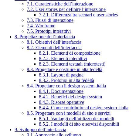
7.1. Caratteristiche dell’interazione
7.2. User stories per definire l’interazione
7.2.1. Differenza tra scenari e user stories
7.3. Flussi di interazione
7.4. Wireframe
7.5. Prototipi interattivi
8. Progettazione dell’interfaccia
8.1. Obiettivi dell’interfaccia
8.2. Elementi dell’interfaccia
8.2.1. Elementi di composizione
8.2.2. Elementi interattivi
8.2.3. Elementi testuali (microtesti)
8.3. Progettare e costruire in alta fedeltà
8.3.1. Layout di pagina
8.3.2. Prototipi in alta fedeltà
8.4. Progettare con il design system .italia
8.4.1. Documentazione
8.4.2. Benefici del design system
8.4.3. Risorse operative
8.4.4. Come contribuire al design system .italia
8.5. Progettare con i modelli di sito e servizi
8.5.1. Vantaggi dell’utilizzo dei modelli
8.5.2. I modelli di sito e servizi disponibili
9. Sviluppo dell’interfaccia
9.1. Approccio allo sviluppo