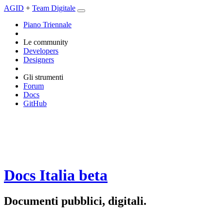
AGID
+
Team Digitale
Piano Triennale
Le community
Developers
Designers
Gli strumenti
Forum
Docs
GitHub
Docs Italia
beta
Documenti pubblici, digitali.