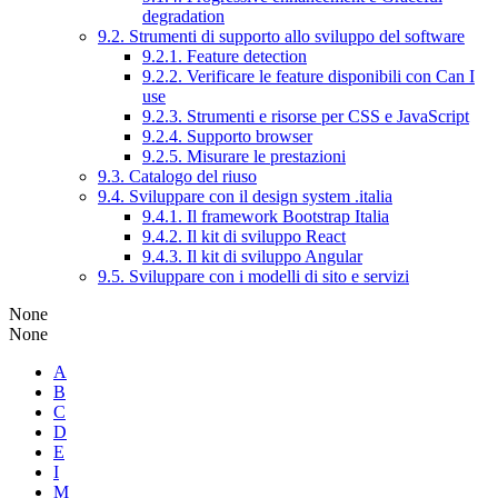
degradation
9.2. Strumenti di supporto allo sviluppo del software
9.2.1. Feature detection
9.2.2. Verificare le feature disponibili con Can I
use
9.2.3. Strumenti e risorse per CSS e JavaScript
9.2.4. Supporto browser
9.2.5. Misurare le prestazioni
9.3. Catalogo del riuso
9.4. Sviluppare con il design system .italia
9.4.1. Il framework Bootstrap Italia
9.4.2. Il kit di sviluppo React
9.4.3. Il kit di sviluppo Angular
9.5. Sviluppare con i modelli di sito e servizi
None
None
A
B
C
D
E
I
M