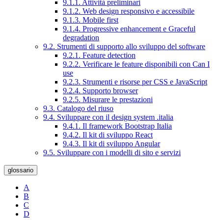
9.1.1. Attività preliminari
9.1.2. Web design responsivo e accessibile
9.1.3. Mobile first
9.1.4. Progressive enhancement e Graceful
degradation
9.2. Strumenti di supporto allo sviluppo del software
9.2.1. Feature detection
9.2.2. Verificare le feature disponibili con Can I
use
9.2.3. Strumenti e risorse per CSS e JavaScript
9.2.4. Supporto browser
9.2.5. Misurare le prestazioni
9.3. Catalogo del riuso
9.4. Sviluppare con il design system .italia
9.4.1. Il framework Bootstrap Italia
9.4.2. Il kit di sviluppo React
9.4.3. Il kit di sviluppo Angular
9.5. Sviluppare con i modelli di sito e servizi
glossario
A
B
C
D