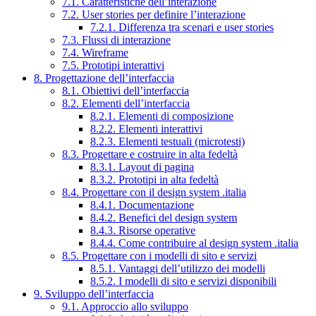
7.1. Caratteristiche dell’interazione
7.2. User stories per definire l’interazione
7.2.1. Differenza tra scenari e user stories
7.3. Flussi di interazione
7.4. Wireframe
7.5. Prototipi interattivi
8. Progettazione dell’interfaccia
8.1. Obiettivi dell’interfaccia
8.2. Elementi dell’interfaccia
8.2.1. Elementi di composizione
8.2.2. Elementi interattivi
8.2.3. Elementi testuali (microtesti)
8.3. Progettare e costruire in alta fedeltà
8.3.1. Layout di pagina
8.3.2. Prototipi in alta fedeltà
8.4. Progettare con il design system .italia
8.4.1. Documentazione
8.4.2. Benefici del design system
8.4.3. Risorse operative
8.4.4. Come contribuire al design system .italia
8.5. Progettare con i modelli di sito e servizi
8.5.1. Vantaggi dell’utilizzo dei modelli
8.5.2. I modelli di sito e servizi disponibili
9. Sviluppo dell’interfaccia
9.1. Approccio allo sviluppo