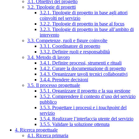
3.1. Obiettivi del progetto
3.2. Tipologie di progetti
3.2.1. Tipologie di progetto in base agli attori
coinvolti nel servizio
3.2.2. Tipologie di progetto in base al focus
3.2.3. Tipologie di progetto in base all’ambito di
intervento
3.3. Competenze, ruoli e figure coinvolte
3.3.1. Coordinatore di progetto
3.3.2. Definire ruoli e responsabilità
3.4. Metodo di lavoro
3.4.1. Definire processi, strumenti e rituali
3.4.2. Curare la documentazione di progetto
3.4.3. Organizzare tavoli tecnici collaborativi
3.4.4. Prendere decisioni
3.5. Il processo progettuale
3.5.1. Organizzare il progetto e la sua gestione
3.5.2. Comprendere il contesto d’uso del servizio
pubblico
3.5.3. Progettare i processi e i
touchpoint
del
servizio
3.5.4. Realizzare l’interfaccia utente del servizio
3.5.5. Validare la soluzione ottenuta
4. Ricerca progettuale
4.1. Ricerca primaria