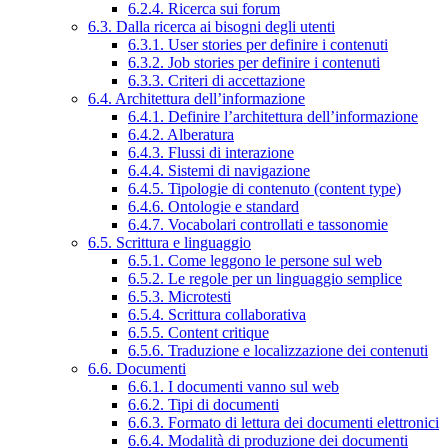
6.2.4. Ricerca sui forum
6.3. Dalla ricerca ai bisogni degli utenti
6.3.1. User stories per definire i contenuti
6.3.2. Job stories per definire i contenuti
6.3.3. Criteri di accettazione
6.4. Architettura dell’informazione
6.4.1. Definire l’architettura dell’informazione
6.4.2. Alberatura
6.4.3. Flussi di interazione
6.4.4. Sistemi di navigazione
6.4.5. Tipologie di contenuto (content type)
6.4.6. Ontologie e standard
6.4.7. Vocabolari controllati e tassonomie
6.5. Scrittura e linguaggio
6.5.1. Come leggono le persone sul web
6.5.2. Le regole per un linguaggio semplice
6.5.3. Microtesti
6.5.4. Scrittura collaborativa
6.5.5. Content critique
6.5.6. Traduzione e localizzazione dei contenuti
6.6. Documenti
6.6.1. I documenti vanno sul web
6.6.2. Tipi di documenti
6.6.3. Formato di lettura dei documenti elettronici
6.6.4. Modalità di produzione dei documenti