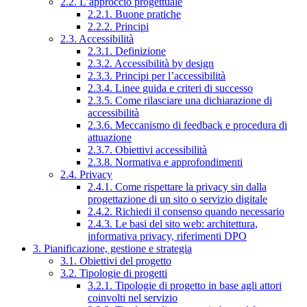
2.2. L’approccio progettuale
2.2.1. Buone pratiche
2.2.2. Principi
2.3. Accessibilità
2.3.1. Definizione
2.3.2. Accessibilità by design
2.3.3. Principi per l’accessibilità
2.3.4. Linee guida e criteri di successo
2.3.5. Come rilasciare una dichiarazione di
accessibilità
2.3.6. Meccanismo di feedback e procedura di
attuazione
2.3.7. Obiettivi accessibilità
2.3.8. Normativa e approfondimenti
2.4. Privacy
2.4.1. Come rispettare la privacy sin dalla
progettazione di un sito o servizio digitale
2.4.2. Richiedi il consenso quando necessario
2.4.3. Le basi del sito web: architettura,
informativa privacy, riferimenti DPO
3. Pianificazione, gestione e strategia
3.1. Obiettivi del progetto
3.2. Tipologie di progetti
3.2.1. Tipologie di progetto in base agli attori
coinvolti nel servizio