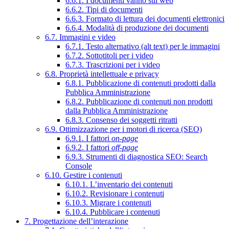
6.6.1. I documenti vanno sul web
6.6.2. Tipi di documenti
6.6.3. Formato di lettura dei documenti elettronici
6.6.4. Modalità di produzione dei documenti
6.7. Immagini e video
6.7.1. Testo alternativo (alt text) per le immagini
6.7.2. Sottotitoli per i video
6.7.3. Trascrizioni per i video
6.8. Proprietà intellettuale e privacy
6.8.1. Pubblicazione di contenuti prodotti dalla
Pubblica Amministrazione
6.8.2. Pubblicazione di contenuti non prodotti
dalla Pubblica Amministrazione
6.8.3. Consenso dei soggetti ritratti
6.9. Ottimizzazione per i motori di ricerca (SEO)
6.9.1. I fattori
on-page
6.9.2. I fattori
off-page
6.9.3. Strumenti di diagnostica SEO: Search
Console
6.10. Gestire i contenuti
6.10.1. L’inventario dei contenuti
6.10.2. Revisionare i contenuti
6.10.3. Migrare i contenuti
6.10.4. Pubblicare i contenuti
7. Progettazione dell’interazione