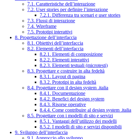
7.1. Caratteristiche dell’interazione
7.2. User stories per definire l’interazione
7.2.1. Differenza tra scenari e user stories
7.3. Flussi di interazione
7.4. Wireframe
7.5. Prototipi interattivi
8. Progettazione dell’interfaccia
8.1. Obiettivi dell’interfaccia
8.2. Elementi dell’interfaccia
8.2.1. Elementi di composizione
8.2.2. Elementi interattivi
8.2.3. Elementi testuali (microtesti)
8.3. Progettare e costruire in alta fedeltà
8.3.1. Layout di pagina
8.3.2. Prototipi in alta fedeltà
8.4. Progettare con il design system .italia
8.4.1. Documentazione
8.4.2. Benefici del design system
8.4.3. Risorse operative
8.4.4. Come contribuire al design system .italia
8.5. Progettare con i modelli di sito e servizi
8.5.1. Vantaggi dell’utilizzo dei modelli
8.5.2. I modelli di sito e servizi disponibili
9. Sviluppo dell’interfaccia
9.1. Approccio allo sviluppo