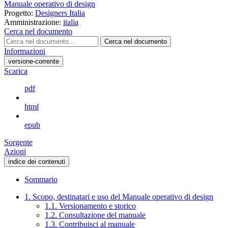
Manuale operativo di design
Progetto:
Designers Italia
Amministrazione:
italia
Cerca nel documento
Cerca nel documento
Informazioni
versione-corrente
Scarica
pdf
html
epub
Sorgente
Azioni
indice dei contenuti
Sommario
1. Scopo, destinatari e uso del Manuale operativo di design
1.1. Versionamento e storico
1.2. Consultazione del manuale
1.3. Contribuisci al manuale