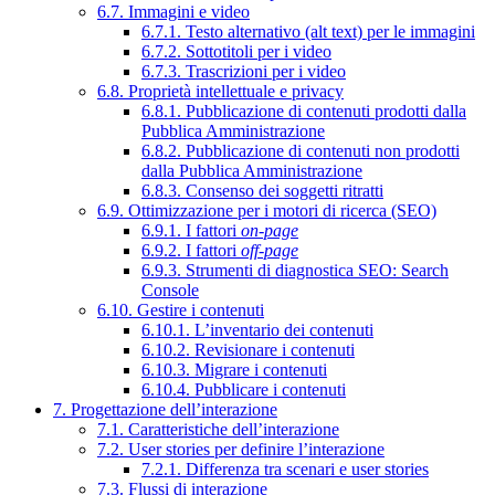
6.7. Immagini e video
6.7.1. Testo alternativo (alt text) per le immagini
6.7.2. Sottotitoli per i video
6.7.3. Trascrizioni per i video
6.8. Proprietà intellettuale e privacy
6.8.1. Pubblicazione di contenuti prodotti dalla
Pubblica Amministrazione
6.8.2. Pubblicazione di contenuti non prodotti
dalla Pubblica Amministrazione
6.8.3. Consenso dei soggetti ritratti
6.9. Ottimizzazione per i motori di ricerca (SEO)
6.9.1. I fattori
on-page
6.9.2. I fattori
off-page
6.9.3. Strumenti di diagnostica SEO: Search
Console
6.10. Gestire i contenuti
6.10.1. L’inventario dei contenuti
6.10.2. Revisionare i contenuti
6.10.3. Migrare i contenuti
6.10.4. Pubblicare i contenuti
7. Progettazione dell’interazione
7.1. Caratteristiche dell’interazione
7.2. User stories per definire l’interazione
7.2.1. Differenza tra scenari e user stories
7.3. Flussi di interazione