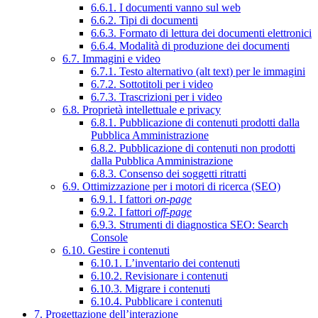
6.6.1. I documenti vanno sul web
6.6.2. Tipi di documenti
6.6.3. Formato di lettura dei documenti elettronici
6.6.4. Modalità di produzione dei documenti
6.7. Immagini e video
6.7.1. Testo alternativo (alt text) per le immagini
6.7.2. Sottotitoli per i video
6.7.3. Trascrizioni per i video
6.8. Proprietà intellettuale e privacy
6.8.1. Pubblicazione di contenuti prodotti dalla
Pubblica Amministrazione
6.8.2. Pubblicazione di contenuti non prodotti
dalla Pubblica Amministrazione
6.8.3. Consenso dei soggetti ritratti
6.9. Ottimizzazione per i motori di ricerca (SEO)
6.9.1. I fattori
on-page
6.9.2. I fattori
off-page
6.9.3. Strumenti di diagnostica SEO: Search
Console
6.10. Gestire i contenuti
6.10.1. L’inventario dei contenuti
6.10.2. Revisionare i contenuti
6.10.3. Migrare i contenuti
6.10.4. Pubblicare i contenuti
7. Progettazione dell’interazione