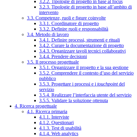
3.2.2. Tipologie di progetto in base al focus
3.2.3. Tipologie di progetto in base all’ambito di
intervento
3.3. Competenze, ruoli e figure coinvolte
3.3.1. Coordinatore di progetto
3.3.2. Definire ruoli e responsabilità
3.4. Metodo di lavoro
3.4.1. Definire processi, strumenti e rituali
3.4.2. Curare la documentazione di progetto
3.4.3. Organizzare tavoli tecnici collaborativi
3.4.4. Prendere decisioni
3.5. Il processo progettuale
3.5.1. Organizzare il progetto e la sua gestione
3.5.2. Comprendere il contesto d’uso del servizio
pubblico
3.5.3. Progettare i processi e i
touchpoint
del
servizio
3.5.4. Realizzare l’interfaccia utente del servizio
3.5.5. Validare la soluzione ottenuta
4. Ricerca progettuale
4.1. Ricerca primaria
4.1.1. Interviste
4.1.2. Questionari
4.1.3. Test di usabilità
4.1.4. Web analytics