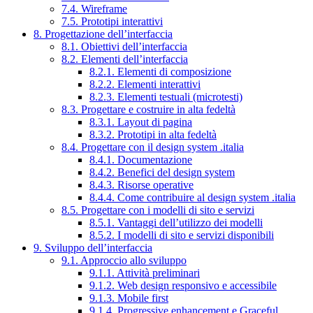
7.4. Wireframe
7.5. Prototipi interattivi
8. Progettazione dell’interfaccia
8.1. Obiettivi dell’interfaccia
8.2. Elementi dell’interfaccia
8.2.1. Elementi di composizione
8.2.2. Elementi interattivi
8.2.3. Elementi testuali (microtesti)
8.3. Progettare e costruire in alta fedeltà
8.3.1. Layout di pagina
8.3.2. Prototipi in alta fedeltà
8.4. Progettare con il design system .italia
8.4.1. Documentazione
8.4.2. Benefici del design system
8.4.3. Risorse operative
8.4.4. Come contribuire al design system .italia
8.5. Progettare con i modelli di sito e servizi
8.5.1. Vantaggi dell’utilizzo dei modelli
8.5.2. I modelli di sito e servizi disponibili
9. Sviluppo dell’interfaccia
9.1. Approccio allo sviluppo
9.1.1. Attività preliminari
9.1.2. Web design responsivo e accessibile
9.1.3. Mobile first
9.1.4. Progressive enhancement e Graceful