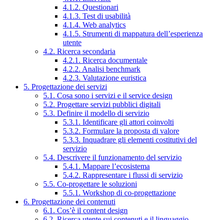
4.1.2. Questionari
4.1.3. Test di usabilità
4.1.4. Web analytics
4.1.5. Strumenti di mappatura dell’esperienza
utente
4.2. Ricerca secondaria
4.2.1. Ricerca documentale
4.2.2. Analisi benchmark
4.2.3. Valutazione euristica
5. Progettazione dei servizi
5.1. Cosa sono i servizi e il service design
5.2. Progettare servizi pubblici digitali
5.3. Definire il modello di servizio
5.3.1. Identificare gli attori coinvolti
5.3.2. Formulare la proposta di valore
5.3.3. Inquadrare gli elementi costitutivi del
servizio
5.4. Descrivere il funzionamento del servizio
5.4.1. Mappare l’ecosistema
5.4.2. Rappresentare i flussi di servizio
5.5. Co-progettare le soluzioni
5.5.1. Workshop di co-progettazione
6. Progettazione dei contenuti
6.1. Cos’è il content design
6.2. Ricerca utente sui contenuti e il linguaggio