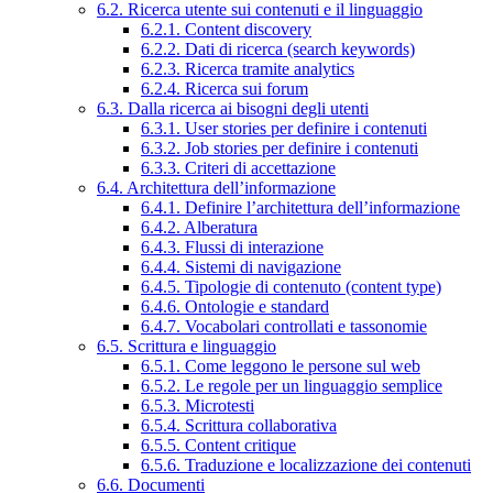
6.2. Ricerca utente sui contenuti e il linguaggio
6.2.1. Content discovery
6.2.2. Dati di ricerca (search keywords)
6.2.3. Ricerca tramite analytics
6.2.4. Ricerca sui forum
6.3. Dalla ricerca ai bisogni degli utenti
6.3.1. User stories per definire i contenuti
6.3.2. Job stories per definire i contenuti
6.3.3. Criteri di accettazione
6.4. Architettura dell’informazione
6.4.1. Definire l’architettura dell’informazione
6.4.2. Alberatura
6.4.3. Flussi di interazione
6.4.4. Sistemi di navigazione
6.4.5. Tipologie di contenuto (content type)
6.4.6. Ontologie e standard
6.4.7. Vocabolari controllati e tassonomie
6.5. Scrittura e linguaggio
6.5.1. Come leggono le persone sul web
6.5.2. Le regole per un linguaggio semplice
6.5.3. Microtesti
6.5.4. Scrittura collaborativa
6.5.5. Content critique
6.5.6. Traduzione e localizzazione dei contenuti
6.6. Documenti