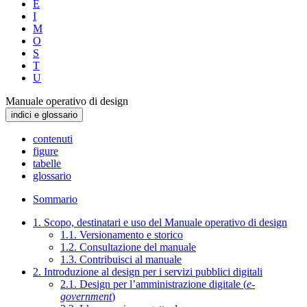
E
I
M
O
S
T
U
Manuale operativo di design
indici e glossario
contenuti
figure
tabelle
glossario
Sommario
1. Scopo, destinatari e uso del Manuale operativo di design
1.1. Versionamento e storico
1.2. Consultazione del manuale
1.3. Contribuisci al manuale
2. Introduzione al design per i servizi pubblici digitali
2.1. Design per l’amministrazione digitale (
e-
government
)