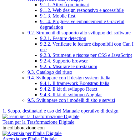
9.1.1. Attività preliminari
9.1.2. Web design responsivo e accessibile
9.1.3. Mobile first
9.1.4. Progressive enhancement e Graceful
degradation
9.2. Strumenti di supporto allo sviluppo del software
9.2.1. Feature detection
9.2.2. Verificare le feature disponibili con Can I
use
9.2.3. Strumenti e risorse per CSS e JavaScript
9.2.4. Supporto browser
9.2.5. Misurare le prestazioni
9.3. Catalogo del riuso
9.4. Sviluppare con il design system .italia
9.4.1. Il framework Bootstrap Italia
9.4.2. Il kit di sviluppo React
9.4.3. Il kit di sviluppo Angular
9.5. Sviluppare con i modelli di sito e servizi
1. Scopo, destinatari e uso del Manuale operativo di design
Team per la Trasformazione Digitale
in collaborazione con
Agenzia per l'Italia Digitale