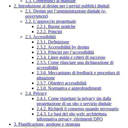
1.3. Contribuisci al manuale
2. Introduzione al design per i servizi pubblici digitali
2.1. Design per l’amministrazione digitale (
e-
government
)
2.2. L’approccio progettuale
2.2.1. Buone pratiche
2.2.2. Principi
2.3. Accessibilità
2.3.1. Definizione
2.3.2. Accessibilità by design
2.3.3. Principi per l’accessibilità
2.3.4. Linee guida e criteri di successo
2.3.5. Come rilasciare una dichiarazione di
accessibilità
2.3.6. Meccanismo di feedback e procedura di
attuazione
2.3.7. Obiettivi accessibilità
2.3.8. Normativa e approfondimenti
2.4. Privacy
2.4.1. Come rispettare la privacy sin dalla
progettazione di un sito o servizio digitale
2.4.2. Richiedi il consenso quando necessario
2.4.3. Le basi del sito web: architettura,
informativa privacy, riferimenti DPO
3. Pianificazione, gestione e strategia