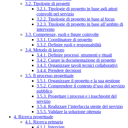
3.2. Tipologie di progetti
3.2.1. Tipologie di progetto in base agli attori
coinvolti nel servizio
3.2.2. Tipologie di progetto in base al focus
3.2.3. Tipologie di progetto in base all’ambito di
intervento
3.3. Competenze, ruoli e figure coinvolte
3.3.1. Coordinatore di progetto
3.3.2. Definire ruoli e responsabilità
3.4. Metodo di lavoro
3.4.1. Definire processi, strumenti e rituali
3.4.2. Curare la documentazione di progetto
3.4.3. Organizzare tavoli tecnici collaborativi
3.4.4. Prendere decisioni
3.5. Il processo progettuale
3.5.1. Organizzare il progetto e la sua gestione
3.5.2. Comprendere il contesto d’uso del servizio
pubblico
3.5.3. Progettare i processi e i
touchpoint
del
servizio
3.5.4. Realizzare l’interfaccia utente del servizio
3.5.5. Validare la soluzione ottenuta
4. Ricerca progettuale
4.1. Ricerca primaria
4.1.1. Interviste