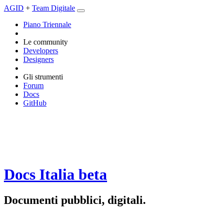
AGID
+
Team Digitale
Piano Triennale
Le community
Developers
Designers
Gli strumenti
Forum
Docs
GitHub
Docs Italia
beta
Documenti pubblici, digitali.