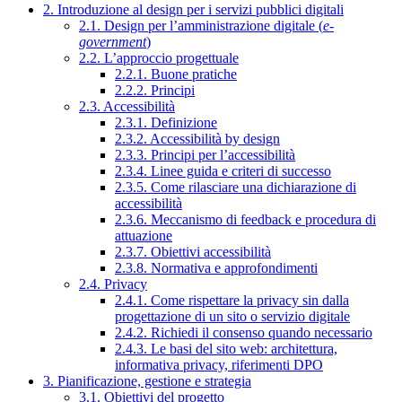
2. Introduzione al design per i servizi pubblici digitali
2.1. Design per l’amministrazione digitale (
e-
government
)
2.2. L’approccio progettuale
2.2.1. Buone pratiche
2.2.2. Principi
2.3. Accessibilità
2.3.1. Definizione
2.3.2. Accessibilità by design
2.3.3. Principi per l’accessibilità
2.3.4. Linee guida e criteri di successo
2.3.5. Come rilasciare una dichiarazione di
accessibilità
2.3.6. Meccanismo di feedback e procedura di
attuazione
2.3.7. Obiettivi accessibilità
2.3.8. Normativa e approfondimenti
2.4. Privacy
2.4.1. Come rispettare la privacy sin dalla
progettazione di un sito o servizio digitale
2.4.2. Richiedi il consenso quando necessario
2.4.3. Le basi del sito web: architettura,
informativa privacy, riferimenti DPO
3. Pianificazione, gestione e strategia
3.1. Obiettivi del progetto