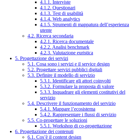
4.1.1. Interviste
4.1.2. Questionari
4.1.3. Test di usabilità
4.1.4. Web analytics
4.1.5. Strumenti di mappatura dell’esperienza
utente
4.2. Ricerca secondaria
4.2.1. Ricerca documentale
4.2.2. Analisi benchmark
4.2.3. Valutazione euristica
5. Progettazione dei servizi
5.1. Cosa sono i servizi e il service design
5.2. Progettare servizi pubblici digitali
5.3. Definire il modello di servizio
5.3.1. Identificare gli attori coinvolti
5.3.2. Formulare la proposta di valore
5.3.3. Inquadrare gli elementi costitutivi del
servizio
5.4. Descrivere il funzionamento del servizio
5.4.1. Mappare l’ecosistema
5.4.2. Rappresentare i flussi di servizio
5.5. Co-progettare le soluzioni
5.5.1. Workshop di co-progettazione
6. Progettazione dei contenuti
6.1. Cos’è il content design