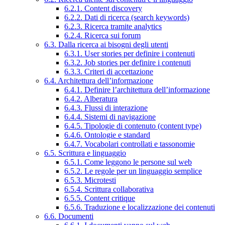
6.2.1. Content discovery
6.2.2. Dati di ricerca (search keywords)
6.2.3. Ricerca tramite analytics
6.2.4. Ricerca sui forum
6.3. Dalla ricerca ai bisogni degli utenti
6.3.1. User stories per definire i contenuti
6.3.2. Job stories per definire i contenuti
6.3.3. Criteri di accettazione
6.4. Architettura dell’informazione
6.4.1. Definire l’architettura dell’informazione
6.4.2. Alberatura
6.4.3. Flussi di interazione
6.4.4. Sistemi di navigazione
6.4.5. Tipologie di contenuto (content type)
6.4.6. Ontologie e standard
6.4.7. Vocabolari controllati e tassonomie
6.5. Scrittura e linguaggio
6.5.1. Come leggono le persone sul web
6.5.2. Le regole per un linguaggio semplice
6.5.3. Microtesti
6.5.4. Scrittura collaborativa
6.5.5. Content critique
6.5.6. Traduzione e localizzazione dei contenuti
6.6. Documenti