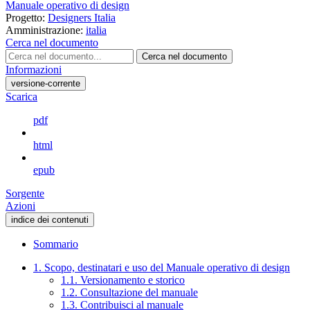
Manuale operativo di design
Progetto:
Designers Italia
Amministrazione:
italia
Cerca nel documento
Cerca nel documento
Informazioni
versione-corrente
Scarica
pdf
html
epub
Sorgente
Azioni
indice dei contenuti
Sommario
1. Scopo, destinatari e uso del Manuale operativo di design
1.1. Versionamento e storico
1.2. Consultazione del manuale
1.3. Contribuisci al manuale