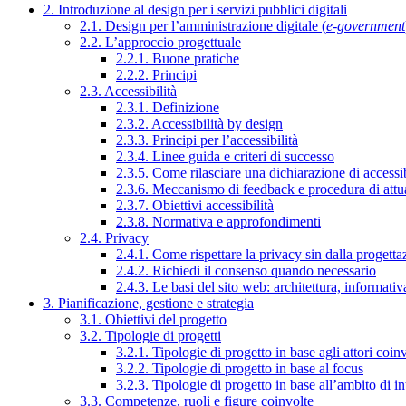
2. Introduzione al design per i servizi pubblici digitali
2.1. Design per l’amministrazione digitale (
e-government
2.2. L’approccio progettuale
2.2.1. Buone pratiche
2.2.2. Principi
2.3. Accessibilità
2.3.1. Definizione
2.3.2. Accessibilità by design
2.3.3. Principi per l’accessibilità
2.3.4. Linee guida e criteri di successo
2.3.5. Come rilasciare una dichiarazione di accessib
2.3.6. Meccanismo di feedback e procedura di attu
2.3.7. Obiettivi accessibilità
2.3.8. Normativa e approfondimenti
2.4. Privacy
2.4.1. Come rispettare la privacy sin dalla progettaz
2.4.2. Richiedi il consenso quando necessario
2.4.3. Le basi del sito web: architettura, informati
3. Pianificazione, gestione e strategia
3.1. Obiettivi del progetto
3.2. Tipologie di progetti
3.2.1. Tipologie di progetto in base agli attori coinv
3.2.2. Tipologie di progetto in base al focus
3.2.3. Tipologie di progetto in base all’ambito di i
3.3. Competenze, ruoli e figure coinvolte