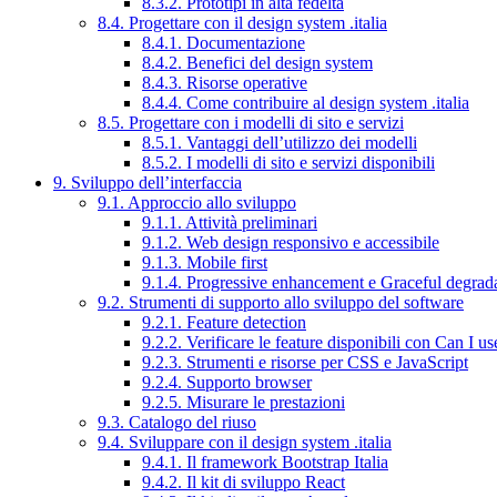
8.3.2. Prototipi in alta fedeltà
8.4. Progettare con il design system .italia
8.4.1. Documentazione
8.4.2. Benefici del design system
8.4.3. Risorse operative
8.4.4. Come contribuire al design system .italia
8.5. Progettare con i modelli di sito e servizi
8.5.1. Vantaggi dell’utilizzo dei modelli
8.5.2. I modelli di sito e servizi disponibili
9. Sviluppo dell’interfaccia
9.1. Approccio allo sviluppo
9.1.1. Attività preliminari
9.1.2. Web design responsivo e accessibile
9.1.3. Mobile first
9.1.4. Progressive enhancement e Graceful degrad
9.2. Strumenti di supporto allo sviluppo del software
9.2.1. Feature detection
9.2.2. Verificare le feature disponibili con Can I us
9.2.3. Strumenti e risorse per CSS e JavaScript
9.2.4. Supporto browser
9.2.5. Misurare le prestazioni
9.3. Catalogo del riuso
9.4. Sviluppare con il design system .italia
9.4.1. Il framework Bootstrap Italia
9.4.2. Il kit di sviluppo React