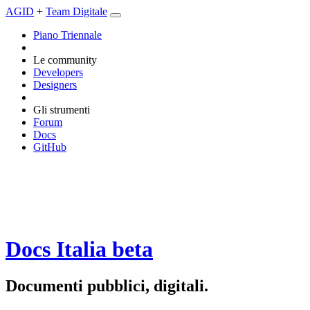
AGID
+
Team Digitale
Piano Triennale
Le community
Developers
Designers
Gli strumenti
Forum
Docs
GitHub
Docs Italia
beta
Documenti pubblici, digitali.