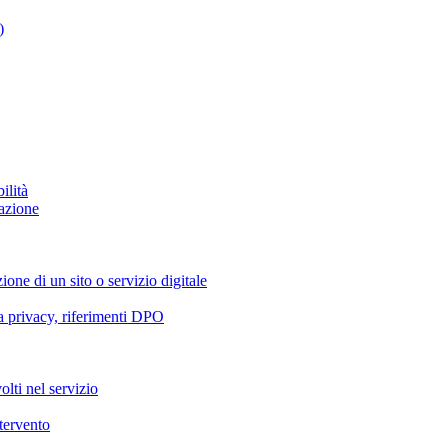
)
ilità
azione
ione di un sito o servizio digitale
va privacy, riferimenti DPO
olti nel servizio
ntervento