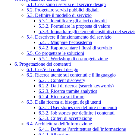
5.1. Cosa sono i servizi e il service design
5.2. Progettare servizi pubblici digitali
5.3. Definire il modello di servizio
5.3.1. Identificare gli attori coinvolti
5.3.2. Formulare la proposta di valore
5.3.3. Inquadrare gli elementi costitutivi del serviz
5.4. Descrivere il funzionamento del servizio
5.4.1. Mappare l’ecosistema
5.4.2. Rappresentare i flussi di servizio
5.5. Co-progettare le soluzioni
5.5.1. Workshop di co-progettazione
6. Progettazione dei contenuti
6.1. Cos’è il content design
6.2. Ricerca utente sui contenuti e il linguaggio
6.2.1. Content discovery
6.2.2. Dati di ricerca (search keywords)
6.2.3. Ricerca tramite analytics
6.2.4. Ricerca sui forum
6.3. Dalla ricerca ai bisogni degli utenti
6.3.1. User stories per definire i contenuti
6.3.2. Job stories per definire i contenuti
6.3.3. Criteri di accettazione
6.4. Architettura dell’informazione
6.4.1. Definire l’architettura dell’informazione
6.4.2. Alberatura