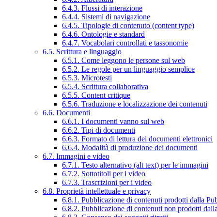
6.4.3. Flussi di interazione
6.4.4. Sistemi di navigazione
6.4.5. Tipologie di contenuto (content type)
6.4.6. Ontologie e standard
6.4.7. Vocabolari controllati e tassonomie
6.5. Scrittura e linguaggio
6.5.1. Come leggono le persone sul web
6.5.2. Le regole per un linguaggio semplice
6.5.3. Microtesti
6.5.4. Scrittura collaborativa
6.5.5. Content critique
6.5.6. Traduzione e localizzazione dei contenuti
6.6. Documenti
6.6.1. I documenti vanno sul web
6.6.2. Tipi di documenti
6.6.3. Formato di lettura dei documenti elettronici
6.6.4. Modalità di produzione dei documenti
6.7. Immagini e video
6.7.1. Testo alternativo (alt text) per le immagini
6.7.2. Sottotitoli per i video
6.7.3. Trascrizioni per i video
6.8. Proprietà intellettuale e privacy
6.8.1. Pubblicazione di contenuti prodotti dalla P
6.8.2. Pubblicazione di contenuti non prodotti dal