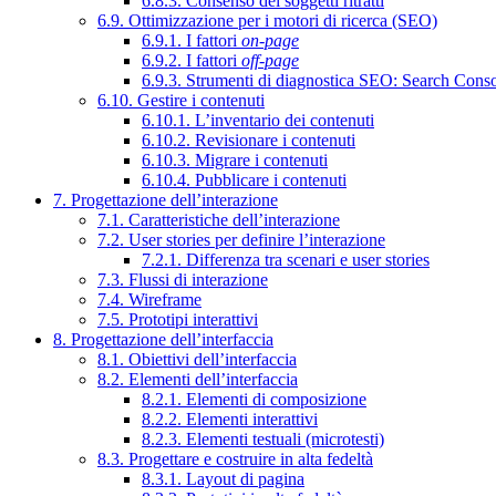
6.8.3. Consenso dei soggetti ritratti
6.9. Ottimizzazione per i motori di ricerca (SEO)
6.9.1. I fattori
on-page
6.9.2. I fattori
off-page
6.9.3. Strumenti di diagnostica SEO: Search Cons
6.10. Gestire i contenuti
6.10.1. L’inventario dei contenuti
6.10.2. Revisionare i contenuti
6.10.3. Migrare i contenuti
6.10.4. Pubblicare i contenuti
7. Progettazione dell’interazione
7.1. Caratteristiche dell’interazione
7.2. User stories per definire l’interazione
7.2.1. Differenza tra scenari e user stories
7.3. Flussi di interazione
7.4. Wireframe
7.5. Prototipi interattivi
8. Progettazione dell’interfaccia
8.1. Obiettivi dell’interfaccia
8.2. Elementi dell’interfaccia
8.2.1. Elementi di composizione
8.2.2. Elementi interattivi
8.2.3. Elementi testuali (microtesti)
8.3. Progettare e costruire in alta fedeltà
8.3.1. Layout di pagina