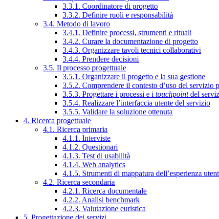
3.3.1. Coordinatore di progetto
3.3.2. Definire ruoli e responsabilità
3.4. Metodo di lavoro
3.4.1. Definire processi, strumenti e rituali
3.4.2. Curare la documentazione di progetto
3.4.3. Organizzare tavoli tecnici collaborativi
3.4.4. Prendere decisioni
3.5. Il processo progettuale
3.5.1. Organizzare il progetto e la sua gestione
3.5.2. Comprendere il contesto d’uso del servizio 
3.5.3. Progettare i processi e i
touchpoint
del servi
3.5.4. Realizzare l’interfaccia utente del servizio
3.5.5. Validare la soluzione ottenuta
4. Ricerca progettuale
4.1. Ricerca primaria
4.1.1. Interviste
4.1.2. Questionari
4.1.3. Test di usabilità
4.1.4. Web analytics
4.1.5. Strumenti di mappatura dell’esperienza uten
4.2. Ricerca secondaria
4.2.1. Ricerca documentale
4.2.2. Analisi benchmark
4.2.3. Valutazione euristica
5. Progettazione dei servizi