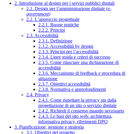
2. Introduzione al design per i servizi pubblici digitali
2.1. Design per l’amministrazione digitale (
e-
government
)
2.2. L’approccio progettuale
2.2.1. Buone pratiche
2.2.2. Principi
2.3. Accessibilità
2.3.1. Definizione
2.3.2. Accessibilità by design
2.3.3. Principi per l’accessibilità
2.3.4. Linee guida e criteri di successo
2.3.5. Come rilasciare una dichiarazione di
accessibilità
2.3.6. Meccanismo di feedback e procedura di
attuazione
2.3.7. Obiettivi accessibilità
2.3.8. Normativa e approfondimenti
2.4. Privacy
2.4.1. Come rispettare la privacy sin dalla
progettazione di un sito o servizio digitale
2.4.2. Richiedi il consenso quando necessario
2.4.3. Le basi del sito web: architettura,
informativa privacy, riferimenti DPO
3. Pianificazione, gestione e strategia
3.1. Obiettivi del progetto