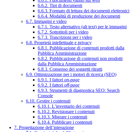
6.6.1. I documenti vanno sul web
6.6.2. Tipi di documenti
6.6.3. Formato di lettura dei documenti elettronici
6.6.4. Modalità di produzione dei documenti
6.7. Immagini e video
6.7.1. Testo alternativo (alt text) per le immagini
6.7.2. Sottotitoli per i video
6.7.3. Trascrizioni per i video
6.8. Proprietà intellettuale e privacy
6.8.1. Pubblicazione di contenuti prodotti dalla
Pubblica Amministrazione
6.8.2. Pubblicazione di contenuti non prodotti
dalla Pubblica Amministrazione
6.8.3. Consenso dei soggetti ritratti
6.9. Ottimizzazione per i motori di ricerca (SEO)
6.9.1. I fattori
on-page
6.9.2. I fattori
off-page
6.9.3. Strumenti di diagnostica SEO: Search
Console
6.10. Gestire i contenuti
6.10.1. L’inventario dei contenuti
6.10.2. Revisionare i contenuti
6.10.3. Migrare i contenuti
6.10.4. Pubblicare i contenuti
7. Progettazione dell’interazione