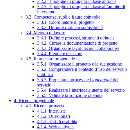
3.2.2. Tipologie di progetto in base al focus
3.2.3. Tipologie di progetto in base all’ambito di
intervento
3.3. Competenze, ruoli e figure coinvolte
3.3.1. Coordinatore di progetto
3.3.2. Definire ruoli e responsabilità
3.4. Metodo di lavoro
3.4.1. Definire processi, strumenti e rituali
3.4.2. Curare la documentazione di progetto
3.4.3. Organizzare tavoli tecnici collaborativi
3.4.4. Prendere decisioni
3.5. Il processo progettuale
3.5.1. Organizzare il progetto e la sua gestione
3.5.2. Comprendere il contesto d’uso del servizio
pubblico
3.5.3. Progettare i processi e i
touchpoint
del
servizio
3.5.4. Realizzare l’interfaccia utente del servizio
3.5.5. Validare la soluzione ottenuta
4. Ricerca progettuale
4.1. Ricerca primaria
4.1.1. Interviste
4.1.2. Questionari
4.1.3. Test di usabilità
4.1.4. Web analytics