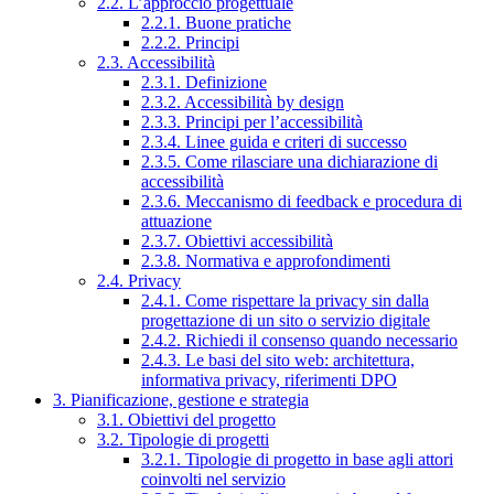
2.2. L’approccio progettuale
2.2.1. Buone pratiche
2.2.2. Principi
2.3. Accessibilità
2.3.1. Definizione
2.3.2. Accessibilità by design
2.3.3. Principi per l’accessibilità
2.3.4. Linee guida e criteri di successo
2.3.5. Come rilasciare una dichiarazione di
accessibilità
2.3.6. Meccanismo di feedback e procedura di
attuazione
2.3.7. Obiettivi accessibilità
2.3.8. Normativa e approfondimenti
2.4. Privacy
2.4.1. Come rispettare la privacy sin dalla
progettazione di un sito o servizio digitale
2.4.2. Richiedi il consenso quando necessario
2.4.3. Le basi del sito web: architettura,
informativa privacy, riferimenti DPO
3. Pianificazione, gestione e strategia
3.1. Obiettivi del progetto
3.2. Tipologie di progetti
3.2.1. Tipologie di progetto in base agli attori
coinvolti nel servizio