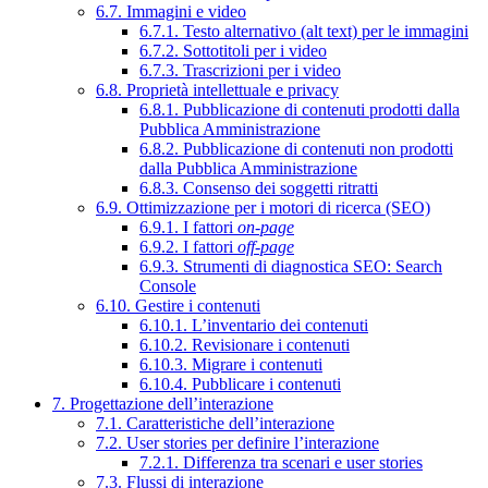
6.7. Immagini e video
6.7.1. Testo alternativo (alt text) per le immagini
6.7.2. Sottotitoli per i video
6.7.3. Trascrizioni per i video
6.8. Proprietà intellettuale e privacy
6.8.1. Pubblicazione di contenuti prodotti dalla
Pubblica Amministrazione
6.8.2. Pubblicazione di contenuti non prodotti
dalla Pubblica Amministrazione
6.8.3. Consenso dei soggetti ritratti
6.9. Ottimizzazione per i motori di ricerca (SEO)
6.9.1. I fattori
on-page
6.9.2. I fattori
off-page
6.9.3. Strumenti di diagnostica SEO: Search
Console
6.10. Gestire i contenuti
6.10.1. L’inventario dei contenuti
6.10.2. Revisionare i contenuti
6.10.3. Migrare i contenuti
6.10.4. Pubblicare i contenuti
7. Progettazione dell’interazione
7.1. Caratteristiche dell’interazione
7.2. User stories per definire l’interazione
7.2.1. Differenza tra scenari e user stories
7.3. Flussi di interazione