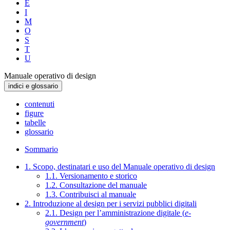
E
I
M
O
S
T
U
Manuale operativo di design
indici e glossario
contenuti
figure
tabelle
glossario
Sommario
1. Scopo, destinatari e uso del Manuale operativo di design
1.1. Versionamento e storico
1.2. Consultazione del manuale
1.3. Contribuisci al manuale
2. Introduzione al design per i servizi pubblici digitali
2.1. Design per l’amministrazione digitale (
e-
government
)