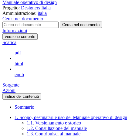
Manuale operativo di design
Progetto:
Designers Italia
Amministrazione:
italia
Cerca nel documento
Cerca nel documento
Informazioni
versione-corrente
Scarica
pdf
html
epub
Sorgente
Azioni
indice dei contenuti
Sommario
1. Scopo, destinatari e uso del Manuale operativo di design
1.1. Versionamento e storico
1.2. Consultazione del manuale
1.3. Contribuisci al manuale