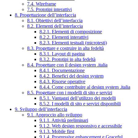
7.4. Wireframe
7.5. Prototipi interattivi
8. Progettazione dell’interfaccia
8.1. Obiettivi dell’interfaccia
8.2. Elementi dell’interfaccia
8.2.1. Elementi di composizione
8.2.2. Elementi interattivi
8.2.3. Elementi testuali (microtesti)
8.3. Progettare e costruire in alta fedeltà
8.3.1. Layout di pagina
8.3.2. Prototipi in alta fedeltà
8.4. Progettare con il design system .italia
8.4.1. Documentazione
8.4.2. Benefici del design system
8.4.3. Risorse operative
8.4.4. Come contribuire al design system .italia
8.5. Progettare con i modelli di sito e servizi
8.5.1. Vantaggi dell’utilizzo dei modelli
8.5.2. I modelli di sito e servizi disponibili
9. Sviluppo dell’interfaccia
9.1. Approccio allo sviluppo
9.1.1. Attività preliminari
9.1.2. Web design responsivo e accessibile
9.1.3. Mobile first
9.1.4. Progressive enhancement e Graceful