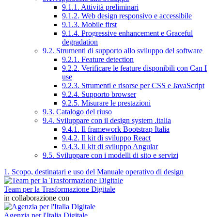
9.1.1. Attività preliminari
9.1.2. Web design responsivo e accessibile
9.1.3. Mobile first
9.1.4. Progressive enhancement e Graceful
degradation
9.2. Strumenti di supporto allo sviluppo del software
9.2.1. Feature detection
9.2.2. Verificare le feature disponibili con Can I
use
9.2.3. Strumenti e risorse per CSS e JavaScript
9.2.4. Supporto browser
9.2.5. Misurare le prestazioni
9.3. Catalogo del riuso
9.4. Sviluppare con il design system .italia
9.4.1. Il framework Bootstrap Italia
9.4.2. Il kit di sviluppo React
9.4.3. Il kit di sviluppo Angular
9.5. Sviluppare con i modelli di sito e servizi
1. Scopo, destinatari e uso del Manuale operativo di design
Team per la Trasformazione Digitale
in collaborazione con
Agenzia per l'Italia Digitale