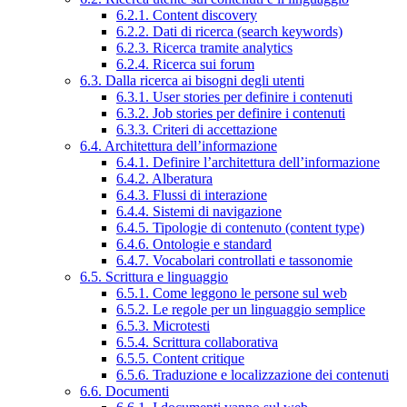
6.2.1. Content discovery
6.2.2. Dati di ricerca (search keywords)
6.2.3. Ricerca tramite analytics
6.2.4. Ricerca sui forum
6.3. Dalla ricerca ai bisogni degli utenti
6.3.1. User stories per definire i contenuti
6.3.2. Job stories per definire i contenuti
6.3.3. Criteri di accettazione
6.4. Architettura dell’informazione
6.4.1. Definire l’architettura dell’informazione
6.4.2. Alberatura
6.4.3. Flussi di interazione
6.4.4. Sistemi di navigazione
6.4.5. Tipologie di contenuto (content type)
6.4.6. Ontologie e standard
6.4.7. Vocabolari controllati e tassonomie
6.5. Scrittura e linguaggio
6.5.1. Come leggono le persone sul web
6.5.2. Le regole per un linguaggio semplice
6.5.3. Microtesti
6.5.4. Scrittura collaborativa
6.5.5. Content critique
6.5.6. Traduzione e localizzazione dei contenuti
6.6. Documenti