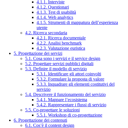
4.1.1. Interviste
4.1.2. Questionari
4.1.3. Test di usabilità
4.1.4. Web analytics
4.1.5. Strumenti di mappatura dell’esperienza
utente
4.2. Ricerca secondaria
4.2.1. Ricerca documentale
4.2.2. Analisi benchmark
4.2.3. Valutazione euristica
5. Progettazione dei servizi
5.1. Cosa sono i servizi e il service design
5.2. Progettare servizi pubblici digitali
5.3. Definire il modello di servizio
5.3.1. Identificare gli attori coinvolti
5.3.2. Formulare la proposta di valore
5.3.3. Inquadrare gli elementi costitutivi del
servizio
5.4. Descrivere il funzionamento del servizio
5.4.1. Mappare l’ecosistema
5.4.2. Rappresentare i flussi di servizio
5.5. Co-progettare le soluzioni
5.5.1. Workshop di co-progettazione
6. Progettazione dei contenuti
6.1. Cos’è il content design