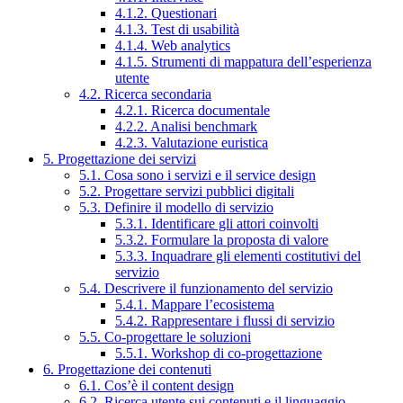
4.1.2. Questionari
4.1.3. Test di usabilità
4.1.4. Web analytics
4.1.5. Strumenti di mappatura dell’esperienza
utente
4.2. Ricerca secondaria
4.2.1. Ricerca documentale
4.2.2. Analisi benchmark
4.2.3. Valutazione euristica
5. Progettazione dei servizi
5.1. Cosa sono i servizi e il service design
5.2. Progettare servizi pubblici digitali
5.3. Definire il modello di servizio
5.3.1. Identificare gli attori coinvolti
5.3.2. Formulare la proposta di valore
5.3.3. Inquadrare gli elementi costitutivi del
servizio
5.4. Descrivere il funzionamento del servizio
5.4.1. Mappare l’ecosistema
5.4.2. Rappresentare i flussi di servizio
5.5. Co-progettare le soluzioni
5.5.1. Workshop di co-progettazione
6. Progettazione dei contenuti
6.1. Cos’è il content design
6.2. Ricerca utente sui contenuti e il linguaggio