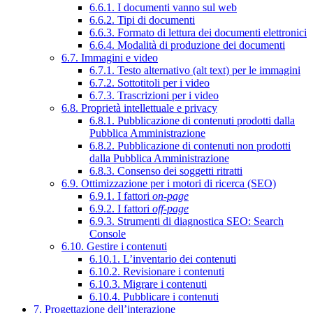
6.6.1. I documenti vanno sul web
6.6.2. Tipi di documenti
6.6.3. Formato di lettura dei documenti elettronici
6.6.4. Modalità di produzione dei documenti
6.7. Immagini e video
6.7.1. Testo alternativo (alt text) per le immagini
6.7.2. Sottotitoli per i video
6.7.3. Trascrizioni per i video
6.8. Proprietà intellettuale e privacy
6.8.1. Pubblicazione di contenuti prodotti dalla
Pubblica Amministrazione
6.8.2. Pubblicazione di contenuti non prodotti
dalla Pubblica Amministrazione
6.8.3. Consenso dei soggetti ritratti
6.9. Ottimizzazione per i motori di ricerca (SEO)
6.9.1. I fattori
on-page
6.9.2. I fattori
off-page
6.9.3. Strumenti di diagnostica SEO: Search
Console
6.10. Gestire i contenuti
6.10.1. L’inventario dei contenuti
6.10.2. Revisionare i contenuti
6.10.3. Migrare i contenuti
6.10.4. Pubblicare i contenuti
7. Progettazione dell’interazione