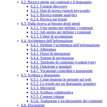
6.2. Ricerca utente sui contenuti e il linguaggio
6.2.1. Content discovery
6.2.2. Dati di ricerca (search keywords)
6.2.3. Ricerca tramite analytics
6.2.4. Ricerca sui forum
6.3. Dalla ricerca ai bisogni degli utenti
6.3.1. User stories per definire i contenuti
6.3.2. Job stories per definire i contenuti
6.3.3. Criteri di accettazione
6.4. Architettura dell’informazione
6.4.1. Definire l’architettura dell’informazione
6.4.2. Alberatura
6.4.3. Flussi di interazione
6.4.4. Sistemi di navigazione
6.4.5. Tipologie di contenuto (content type)
6.4.6. Ontologie e standard
6.4.7. Vocabolari controllati e tassonomie
6.5. Scrittura e linguaggio
6.5.1. Come leggono le persone sul web
6.5.2. Le regole per un linguaggio semplice
6.5.3. Microtesti
6.5.4. Scrittura collaborativa
6.5.5. Content critique
6.5.6. Traduzione e localizzazione dei contenuti
6.6. Documenti