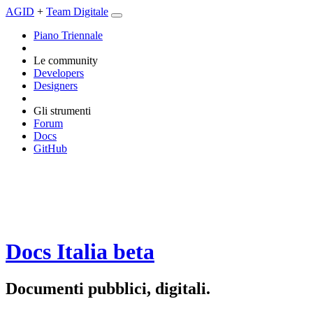
AGID
+
Team Digitale
Piano Triennale
Le community
Developers
Designers
Gli strumenti
Forum
Docs
GitHub
Docs Italia
beta
Documenti pubblici, digitali.