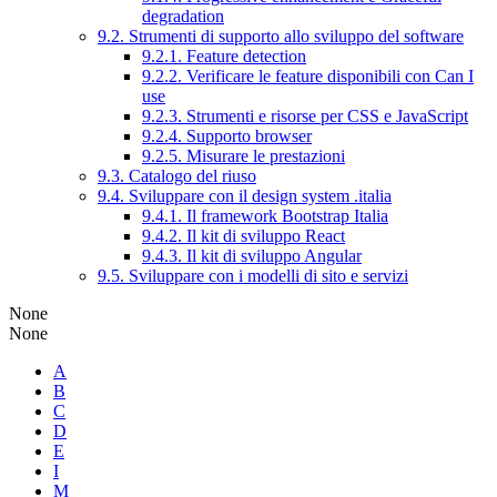
degradation
9.2. Strumenti di supporto allo sviluppo del software
9.2.1. Feature detection
9.2.2. Verificare le feature disponibili con Can I
use
9.2.3. Strumenti e risorse per CSS e JavaScript
9.2.4. Supporto browser
9.2.5. Misurare le prestazioni
9.3. Catalogo del riuso
9.4. Sviluppare con il design system .italia
9.4.1. Il framework Bootstrap Italia
9.4.2. Il kit di sviluppo React
9.4.3. Il kit di sviluppo Angular
9.5. Sviluppare con i modelli di sito e servizi
None
None
A
B
C
D
E
I
M