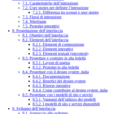
7.1. Caratteristiche dell’interazione
7.2. User stories per definire l’interazione
7.2.1. Differenza tra scenari e user stories
7.3. Flussi di interazione
7.4. Wireframe
7.5. Prototipi interattivi
8. Progettazione dell’interfaccia
8.1. Obiettivi dell’interfaccia
8.2. Elementi dell’interfaccia
8.2.1. Elementi di composizione
8.2.2. Elementi interattivi
8.2.3. Elementi testuali (microtesti)
8.3. Progettare e costruire in alta fedeltà
8.3.1. Layout di pagina
8.3.2. Prototipi in alta fedeltà
8.4. Progettare con il design system .italia
8.4.1. Documentazione
8.4.2. Benefici del design system
8.4.3. Risorse operative
8.4.4. Come contribuire al design system .italia
8.5. Progettare con i modelli di sito e servizi
8.5.1. Vantaggi dell’utilizzo dei modelli
8.5.2. I modelli di sito e servizi disponibili
9. Sviluppo dell’interfaccia
9.1. Approccio allo sviluppo