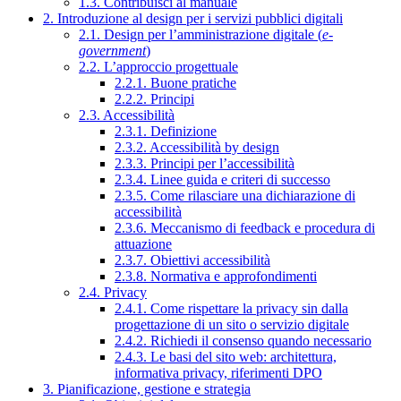
1.3. Contribuisci al manuale
2. Introduzione al design per i servizi pubblici digitali
2.1. Design per l’amministrazione digitale (
e-
government
)
2.2. L’approccio progettuale
2.2.1. Buone pratiche
2.2.2. Principi
2.3. Accessibilità
2.3.1. Definizione
2.3.2. Accessibilità by design
2.3.3. Principi per l’accessibilità
2.3.4. Linee guida e criteri di successo
2.3.5. Come rilasciare una dichiarazione di
accessibilità
2.3.6. Meccanismo di feedback e procedura di
attuazione
2.3.7. Obiettivi accessibilità
2.3.8. Normativa e approfondimenti
2.4. Privacy
2.4.1. Come rispettare la privacy sin dalla
progettazione di un sito o servizio digitale
2.4.2. Richiedi il consenso quando necessario
2.4.3. Le basi del sito web: architettura,
informativa privacy, riferimenti DPO
3. Pianificazione, gestione e strategia