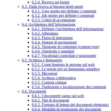
6.2.4. Ricerca sui forum
6.3. Dalla ricerca ai bisogni degli utenti
6.3.1. User stories per definire i contenuti
6.3.2. Job stories per definire i contenuti
6.3.3. Criteri di accettazione
6.4. Architettura dell’informazione
6.4.1. Definire l’architettura dell’informazione
6.4.2. Alberatura
6.4.3. Flussi di interazione
6.4.4. Sistemi di navigazione
6.4.5. Tipologie di contenuto (content type)
6.4.6. Ontologie e standard
6.4.7. Vocabolari controllati e tassonomie
6.5. Scrittura e linguaggio
6.5.1. Come leggono le persone sul web
6.5.2. Le regole per un linguaggio semplice
6.5.3. Microtesti
6.5.4. Scrittura collaborativa
6.5.5. Content critique
6.5.6. Traduzione e localizzazione dei contenuti
6.6. Documenti
6.6.1. I documenti vanno sul web
6.6.2. Tipi di documenti
6.6.3. Formato di lettura dei documenti elettronici
6.6.4. Modalità di produzione dei documenti