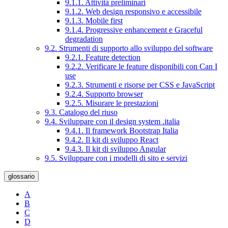
9.1.1. Attività preliminari
9.1.2. Web design responsivo e accessibile
9.1.3. Mobile first
9.1.4. Progressive enhancement e Graceful
degradation
9.2. Strumenti di supporto allo sviluppo del software
9.2.1. Feature detection
9.2.2. Verificare le feature disponibili con Can I
use
9.2.3. Strumenti e risorse per CSS e JavaScript
9.2.4. Supporto browser
9.2.5. Misurare le prestazioni
9.3. Catalogo del riuso
9.4. Sviluppare con il design system .italia
9.4.1. Il framework Bootstrap Italia
9.4.2. Il kit di sviluppo React
9.4.3. Il kit di sviluppo Angular
9.5. Sviluppare con i modelli di sito e servizi
glossario
A
B
C
D