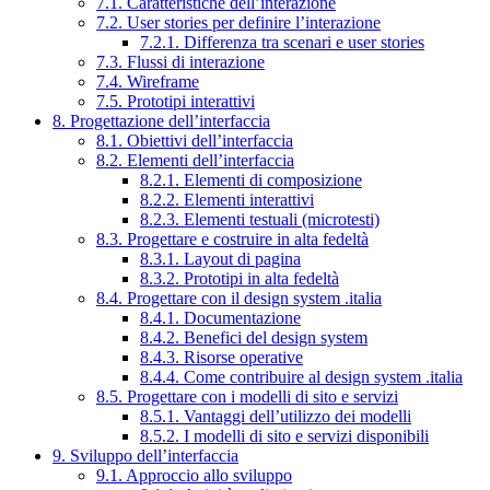
7.1. Caratteristiche dell’interazione
7.2. User stories per definire l’interazione
7.2.1. Differenza tra scenari e user stories
7.3. Flussi di interazione
7.4. Wireframe
7.5. Prototipi interattivi
8. Progettazione dell’interfaccia
8.1. Obiettivi dell’interfaccia
8.2. Elementi dell’interfaccia
8.2.1. Elementi di composizione
8.2.2. Elementi interattivi
8.2.3. Elementi testuali (microtesti)
8.3. Progettare e costruire in alta fedeltà
8.3.1. Layout di pagina
8.3.2. Prototipi in alta fedeltà
8.4. Progettare con il design system .italia
8.4.1. Documentazione
8.4.2. Benefici del design system
8.4.3. Risorse operative
8.4.4. Come contribuire al design system .italia
8.5. Progettare con i modelli di sito e servizi
8.5.1. Vantaggi dell’utilizzo dei modelli
8.5.2. I modelli di sito e servizi disponibili
9. Sviluppo dell’interfaccia
9.1. Approccio allo sviluppo