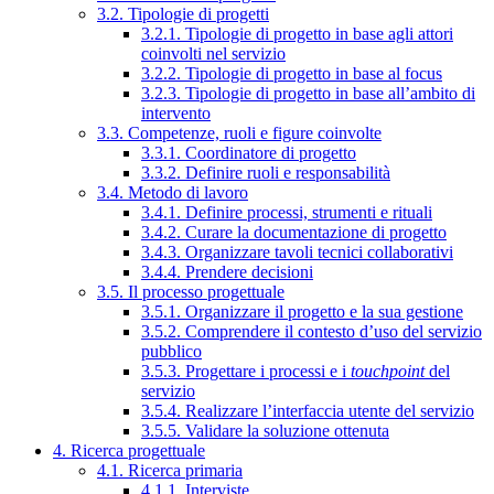
3.2. Tipologie di progetti
3.2.1. Tipologie di progetto in base agli attori
coinvolti nel servizio
3.2.2. Tipologie di progetto in base al focus
3.2.3. Tipologie di progetto in base all’ambito di
intervento
3.3. Competenze, ruoli e figure coinvolte
3.3.1. Coordinatore di progetto
3.3.2. Definire ruoli e responsabilità
3.4. Metodo di lavoro
3.4.1. Definire processi, strumenti e rituali
3.4.2. Curare la documentazione di progetto
3.4.3. Organizzare tavoli tecnici collaborativi
3.4.4. Prendere decisioni
3.5. Il processo progettuale
3.5.1. Organizzare il progetto e la sua gestione
3.5.2. Comprendere il contesto d’uso del servizio
pubblico
3.5.3. Progettare i processi e i
touchpoint
del
servizio
3.5.4. Realizzare l’interfaccia utente del servizio
3.5.5. Validare la soluzione ottenuta
4. Ricerca progettuale
4.1. Ricerca primaria
4.1.1. Interviste