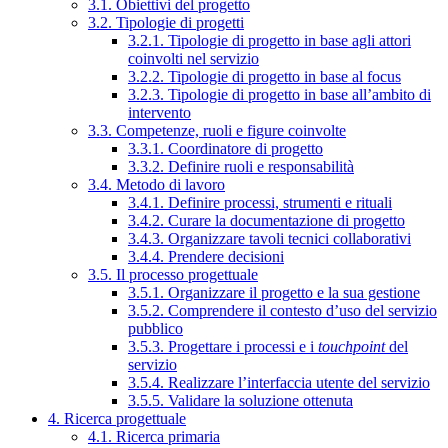
3.1. Obiettivi del progetto
3.2. Tipologie di progetti
3.2.1. Tipologie di progetto in base agli attori
coinvolti nel servizio
3.2.2. Tipologie di progetto in base al focus
3.2.3. Tipologie di progetto in base all’ambito di
intervento
3.3. Competenze, ruoli e figure coinvolte
3.3.1. Coordinatore di progetto
3.3.2. Definire ruoli e responsabilità
3.4. Metodo di lavoro
3.4.1. Definire processi, strumenti e rituali
3.4.2. Curare la documentazione di progetto
3.4.3. Organizzare tavoli tecnici collaborativi
3.4.4. Prendere decisioni
3.5. Il processo progettuale
3.5.1. Organizzare il progetto e la sua gestione
3.5.2. Comprendere il contesto d’uso del servizio
pubblico
3.5.3. Progettare i processi e i
touchpoint
del
servizio
3.5.4. Realizzare l’interfaccia utente del servizio
3.5.5. Validare la soluzione ottenuta
4. Ricerca progettuale
4.1. Ricerca primaria