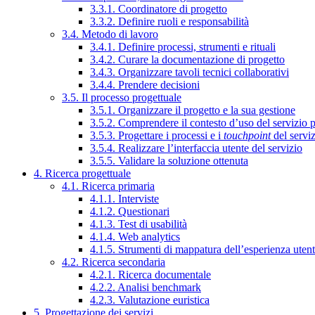
3.3.1. Coordinatore di progetto
3.3.2. Definire ruoli e responsabilità
3.4. Metodo di lavoro
3.4.1. Definire processi, strumenti e rituali
3.4.2. Curare la documentazione di progetto
3.4.3. Organizzare tavoli tecnici collaborativi
3.4.4. Prendere decisioni
3.5. Il processo progettuale
3.5.1. Organizzare il progetto e la sua gestione
3.5.2. Comprendere il contesto d’uso del servizio 
3.5.3. Progettare i processi e i
touchpoint
del servi
3.5.4. Realizzare l’interfaccia utente del servizio
3.5.5. Validare la soluzione ottenuta
4. Ricerca progettuale
4.1. Ricerca primaria
4.1.1. Interviste
4.1.2. Questionari
4.1.3. Test di usabilità
4.1.4. Web analytics
4.1.5. Strumenti di mappatura dell’esperienza uten
4.2. Ricerca secondaria
4.2.1. Ricerca documentale
4.2.2. Analisi benchmark
4.2.3. Valutazione euristica
5. Progettazione dei servizi