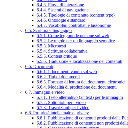
6.4.3. Flussi di interazione
6.4.4. Sistemi di navigazione
6.4.5. Tipologie di contenuto (content type)
6.4.6. Ontologie e standard
6.4.7. Vocabolari controllati e tassonomie
6.5. Scrittura e linguaggio
6.5.1. Come leggono le persone sul web
6.5.2. Le regole per un linguaggio semplice
6.5.3. Microtesti
6.5.4. Scrittura collaborativa
6.5.5. Content critique
6.5.6. Traduzione e localizzazione dei contenuti
6.6. Documenti
6.6.1. I documenti vanno sul web
6.6.2. Tipi di documenti
6.6.3. Formato di lettura dei documenti elettronici
6.6.4. Modalità di produzione dei documenti
6.7. Immagini e video
6.7.1. Testo alternativo (alt text) per le immagini
6.7.2. Sottotitoli per i video
6.7.3. Trascrizioni per i video
6.8. Proprietà intellettuale e privacy
6.8.1. Pubblicazione di contenuti prodotti dalla P
6.8.2. Pubblicazione di contenuti non prodotti dal