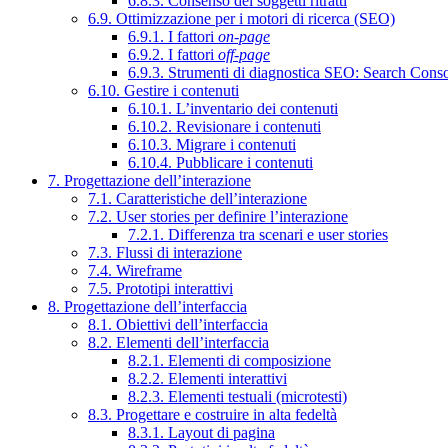
6.8.3. Consenso dei soggetti ritratti
6.9. Ottimizzazione per i motori di ricerca (SEO)
6.9.1. I fattori
on-page
6.9.2. I fattori
off-page
6.9.3. Strumenti di diagnostica SEO: Search Cons
6.10. Gestire i contenuti
6.10.1. L’inventario dei contenuti
6.10.2. Revisionare i contenuti
6.10.3. Migrare i contenuti
6.10.4. Pubblicare i contenuti
7. Progettazione dell’interazione
7.1. Caratteristiche dell’interazione
7.2. User stories per definire l’interazione
7.2.1. Differenza tra scenari e user stories
7.3. Flussi di interazione
7.4. Wireframe
7.5. Prototipi interattivi
8. Progettazione dell’interfaccia
8.1. Obiettivi dell’interfaccia
8.2. Elementi dell’interfaccia
8.2.1. Elementi di composizione
8.2.2. Elementi interattivi
8.2.3. Elementi testuali (microtesti)
8.3. Progettare e costruire in alta fedeltà
8.3.1. Layout di pagina