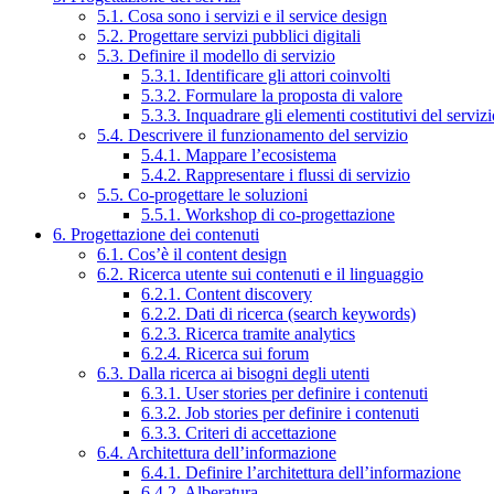
5.1. Cosa sono i servizi e il service design
5.2. Progettare servizi pubblici digitali
5.3. Definire il modello di servizio
5.3.1. Identificare gli attori coinvolti
5.3.2. Formulare la proposta di valore
5.3.3. Inquadrare gli elementi costitutivi del serviz
5.4. Descrivere il funzionamento del servizio
5.4.1. Mappare l’ecosistema
5.4.2. Rappresentare i flussi di servizio
5.5. Co-progettare le soluzioni
5.5.1. Workshop di co-progettazione
6. Progettazione dei contenuti
6.1. Cos’è il content design
6.2. Ricerca utente sui contenuti e il linguaggio
6.2.1. Content discovery
6.2.2. Dati di ricerca (search keywords)
6.2.3. Ricerca tramite analytics
6.2.4. Ricerca sui forum
6.3. Dalla ricerca ai bisogni degli utenti
6.3.1. User stories per definire i contenuti
6.3.2. Job stories per definire i contenuti
6.3.3. Criteri di accettazione
6.4. Architettura dell’informazione
6.4.1. Definire l’architettura dell’informazione
6.4.2. Alberatura