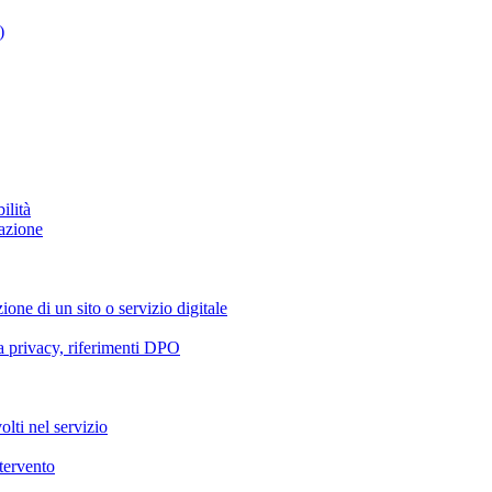
)
ilità
azione
ione di un sito o servizio digitale
va privacy, riferimenti DPO
olti nel servizio
ntervento