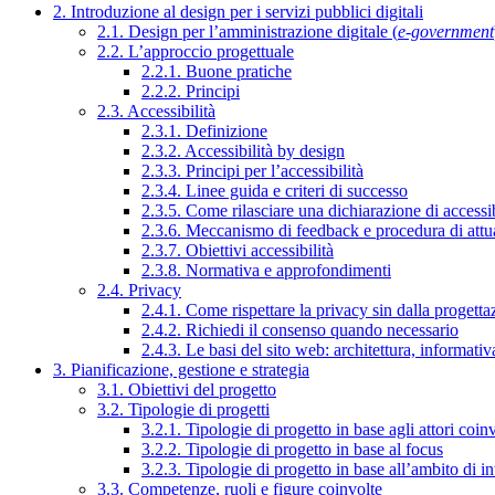
2. Introduzione al design per i servizi pubblici digitali
2.1. Design per l’amministrazione digitale (
e-government
2.2. L’approccio progettuale
2.2.1. Buone pratiche
2.2.2. Principi
2.3. Accessibilità
2.3.1. Definizione
2.3.2. Accessibilità by design
2.3.3. Principi per l’accessibilità
2.3.4. Linee guida e criteri di successo
2.3.5. Come rilasciare una dichiarazione di accessib
2.3.6. Meccanismo di feedback e procedura di attu
2.3.7. Obiettivi accessibilità
2.3.8. Normativa e approfondimenti
2.4. Privacy
2.4.1. Come rispettare la privacy sin dalla progettaz
2.4.2. Richiedi il consenso quando necessario
2.4.3. Le basi del sito web: architettura, informati
3. Pianificazione, gestione e strategia
3.1. Obiettivi del progetto
3.2. Tipologie di progetti
3.2.1. Tipologie di progetto in base agli attori coinv
3.2.2. Tipologie di progetto in base al focus
3.2.3. Tipologie di progetto in base all’ambito di i
3.3. Competenze, ruoli e figure coinvolte