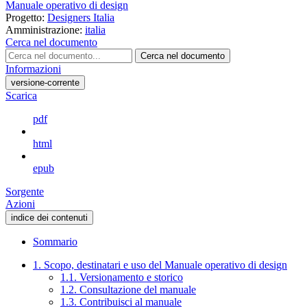
Manuale operativo di design
Progetto:
Designers Italia
Amministrazione:
italia
Cerca nel documento
Cerca nel documento
Informazioni
versione-corrente
Scarica
pdf
html
epub
Sorgente
Azioni
indice dei contenuti
Sommario
1. Scopo, destinatari e uso del Manuale operativo di design
1.1. Versionamento e storico
1.2. Consultazione del manuale
1.3. Contribuisci al manuale