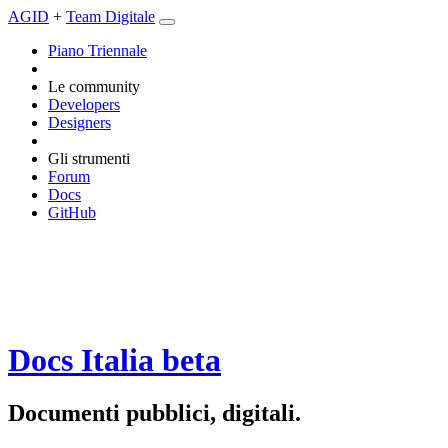
AGID
+
Team Digitale
Piano Triennale
Le community
Developers
Designers
Gli strumenti
Forum
Docs
GitHub
Docs Italia
beta
Documenti pubblici, digitali.