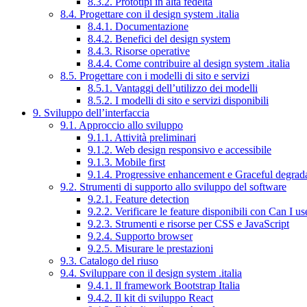
8.3.2. Prototipi in alta fedeltà
8.4. Progettare con il design system .italia
8.4.1. Documentazione
8.4.2. Benefici del design system
8.4.3. Risorse operative
8.4.4. Come contribuire al design system .italia
8.5. Progettare con i modelli di sito e servizi
8.5.1. Vantaggi dell’utilizzo dei modelli
8.5.2. I modelli di sito e servizi disponibili
9. Sviluppo dell’interfaccia
9.1. Approccio allo sviluppo
9.1.1. Attività preliminari
9.1.2. Web design responsivo e accessibile
9.1.3. Mobile first
9.1.4. Progressive enhancement e Graceful degrad
9.2. Strumenti di supporto allo sviluppo del software
9.2.1. Feature detection
9.2.2. Verificare le feature disponibili con Can I us
9.2.3. Strumenti e risorse per CSS e JavaScript
9.2.4. Supporto browser
9.2.5. Misurare le prestazioni
9.3. Catalogo del riuso
9.4. Sviluppare con il design system .italia
9.4.1. Il framework Bootstrap Italia
9.4.2. Il kit di sviluppo React