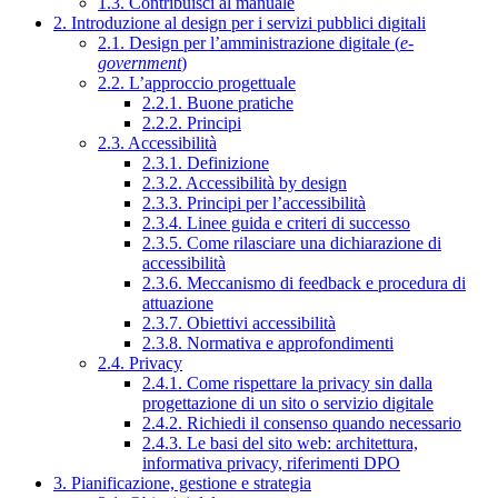
1.3. Contribuisci al manuale
2. Introduzione al design per i servizi pubblici digitali
2.1. Design per l’amministrazione digitale (
e-
government
)
2.2. L’approccio progettuale
2.2.1. Buone pratiche
2.2.2. Principi
2.3. Accessibilità
2.3.1. Definizione
2.3.2. Accessibilità by design
2.3.3. Principi per l’accessibilità
2.3.4. Linee guida e criteri di successo
2.3.5. Come rilasciare una dichiarazione di
accessibilità
2.3.6. Meccanismo di feedback e procedura di
attuazione
2.3.7. Obiettivi accessibilità
2.3.8. Normativa e approfondimenti
2.4. Privacy
2.4.1. Come rispettare la privacy sin dalla
progettazione di un sito o servizio digitale
2.4.2. Richiedi il consenso quando necessario
2.4.3. Le basi del sito web: architettura,
informativa privacy, riferimenti DPO
3. Pianificazione, gestione e strategia