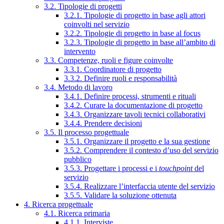
3.2. Tipologie di progetti
3.2.1. Tipologie di progetto in base agli attori
coinvolti nel servizio
3.2.2. Tipologie di progetto in base al focus
3.2.3. Tipologie di progetto in base all’ambito di
intervento
3.3. Competenze, ruoli e figure coinvolte
3.3.1. Coordinatore di progetto
3.3.2. Definire ruoli e responsabilità
3.4. Metodo di lavoro
3.4.1. Definire processi, strumenti e rituali
3.4.2. Curare la documentazione di progetto
3.4.3. Organizzare tavoli tecnici collaborativi
3.4.4. Prendere decisioni
3.5. Il processo progettuale
3.5.1. Organizzare il progetto e la sua gestione
3.5.2. Comprendere il contesto d’uso del servizio
pubblico
3.5.3. Progettare i processi e i
touchpoint
del
servizio
3.5.4. Realizzare l’interfaccia utente del servizio
3.5.5. Validare la soluzione ottenuta
4. Ricerca progettuale
4.1. Ricerca primaria
4.1.1. Interviste