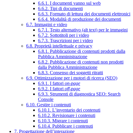
6.6.1. I documenti vanno sul web
6.6.2. Tipi di documenti
6.6.3. Formato di lettura dei documenti elettronici
6.6.4. Modalità di produzione dei documenti
6.7. Immagini e video
6.7.1. Testo alternativo (alt text) per le immagini
6.7.2. Sottotitoli per i video
6.7.3. Trascrizioni per i video
6.8. Proprietà intellettuale e privacy
6.8.1. Pubblicazione di contenuti prodotti dalla
Pubblica Amministrazione
6.8.2. Pubblicazione di contenuti non prodotti
dalla Pubblica Amministrazione
6.8.3. Consenso dei soggetti ritratti
6.9. Ottimizzazione per i motori di ricerca (SEO)
6.9.1. I fattori
on-page
6.9.2. I fattori
off-page
6.9.3. Strumenti di diagnostica SEO: Search
Console
6.10. Gestire i contenuti
6.10.1. L’inventario dei contenuti
6.10.2. Revisionare i contenuti
6.10.3. Migrare i contenuti
6.10.4. Pubblicare i contenuti
7. Progettazione dell’interazione