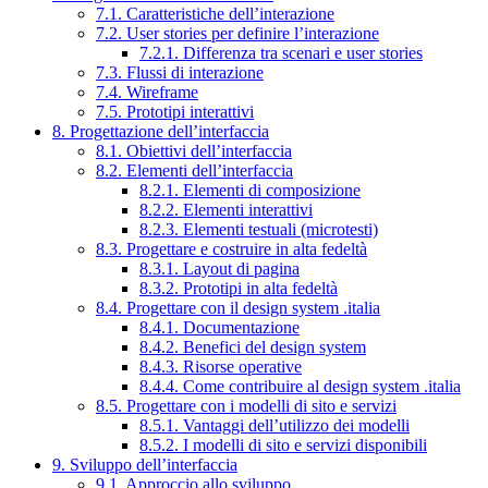
7.1. Caratteristiche dell’interazione
7.2. User stories per definire l’interazione
7.2.1. Differenza tra scenari e user stories
7.3. Flussi di interazione
7.4. Wireframe
7.5. Prototipi interattivi
8. Progettazione dell’interfaccia
8.1. Obiettivi dell’interfaccia
8.2. Elementi dell’interfaccia
8.2.1. Elementi di composizione
8.2.2. Elementi interattivi
8.2.3. Elementi testuali (microtesti)
8.3. Progettare e costruire in alta fedeltà
8.3.1. Layout di pagina
8.3.2. Prototipi in alta fedeltà
8.4. Progettare con il design system .italia
8.4.1. Documentazione
8.4.2. Benefici del design system
8.4.3. Risorse operative
8.4.4. Come contribuire al design system .italia
8.5. Progettare con i modelli di sito e servizi
8.5.1. Vantaggi dell’utilizzo dei modelli
8.5.2. I modelli di sito e servizi disponibili
9. Sviluppo dell’interfaccia
9.1. Approccio allo sviluppo