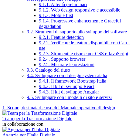
9.1.1. Attività preliminari
9.1.2. Web design responsivo e accessibile
9.1.3. Mobile first
9.1.4. Progressive enhancement e Graceful
degradation
9.2. Strumenti di supporto allo sviluppo del software
9.2.1. Feature detection
9.2.2. Verificare le feature disponibili con Can I
use
9.2.3. Strumenti e risorse per CSS e JavaScript
9.2.4. Supporto browser
9.2.5. Misurare le prestazioni
9.3. Catalogo del riuso
9.4. Sviluppare con il design system .italia
9.4.1. Il framework Bootstrap Italia
9.4.2. Il kit di sviluppo React
9.4.3. Il kit di sviluppo Angular
9.5. Sviluppare con i modelli di sito e servizi
1. Scopo, destinatari e uso del Manuale operativo di design
Team per la Trasformazione Digitale
in collaborazione con
Agenzia per l'Italia Digitale