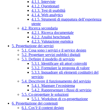
4.1.1. Interviste
4.1.2. Questionari
4.1.3. Test di usabilità
4.1.4. Web analytics
4.1.5. Strumenti di mappatura dell’esperienza
utente
4.2. Ricerca secondaria
4.2.1. Ricerca documentale
4.2.2. Analisi benchmark
4.2.3. Valutazione euristica
5. Progettazione dei servizi
5.1. Cosa sono i servizi e il service design
5.2. Progettare servizi pubblici digitali
5.3. Definire il modello di servizio
5.3.1. Identificare gli attori coinvolti
5.3.2. Formulare la proposta di valore
5.3.3. Inquadrare gli elementi costitutivi del
servizio
5.4. Descrivere il funzionamento del servizio
5.4.1. Mappare l’ecosistema
5.4.2. Rappresentare i flussi di servizio
5.5. Co-progettare le soluzioni
5.5.1. Workshop di co-progettazione
6. Progettazione dei contenuti
6.1. Cos’è il content design