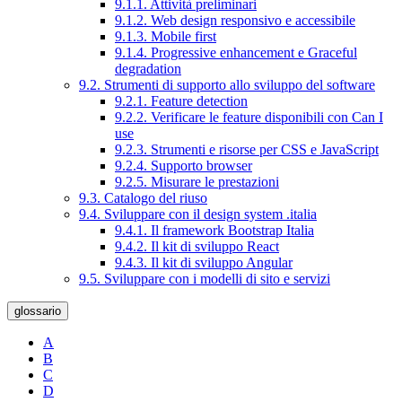
9.1.1. Attività preliminari
9.1.2. Web design responsivo e accessibile
9.1.3. Mobile first
9.1.4. Progressive enhancement e Graceful
degradation
9.2. Strumenti di supporto allo sviluppo del software
9.2.1. Feature detection
9.2.2. Verificare le feature disponibili con Can I
use
9.2.3. Strumenti e risorse per CSS e JavaScript
9.2.4. Supporto browser
9.2.5. Misurare le prestazioni
9.3. Catalogo del riuso
9.4. Sviluppare con il design system .italia
9.4.1. Il framework Bootstrap Italia
9.4.2. Il kit di sviluppo React
9.4.3. Il kit di sviluppo Angular
9.5. Sviluppare con i modelli di sito e servizi
glossario
A
B
C
D