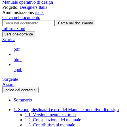
Manuale operativo di design
Progetto:
Designers Italia
Amministrazione:
italia
Cerca nel documento
Cerca nel documento
Informazioni
versione-corrente
Scarica
pdf
html
epub
Sorgente
Azioni
indice dei contenuti
Sommario
1. Scopo, destinatari e uso del Manuale operativo di design
1.1. Versionamento e storico
1.2. Consultazione del manuale
1.3. Contribuisci al manuale