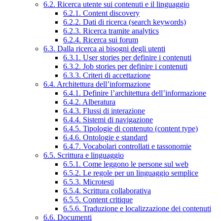
6.2. Ricerca utente sui contenuti e il linguaggio
6.2.1. Content discovery
6.2.2. Dati di ricerca (search keywords)
6.2.3. Ricerca tramite analytics
6.2.4. Ricerca sui forum
6.3. Dalla ricerca ai bisogni degli utenti
6.3.1. User stories per definire i contenuti
6.3.2. Job stories per definire i contenuti
6.3.3. Criteri di accettazione
6.4. Architettura dell’informazione
6.4.1. Definire l’architettura dell’informazione
6.4.2. Alberatura
6.4.3. Flussi di interazione
6.4.4. Sistemi di navigazione
6.4.5. Tipologie di contenuto (content type)
6.4.6. Ontologie e standard
6.4.7. Vocabolari controllati e tassonomie
6.5. Scrittura e linguaggio
6.5.1. Come leggono le persone sul web
6.5.2. Le regole per un linguaggio semplice
6.5.3. Microtesti
6.5.4. Scrittura collaborativa
6.5.5. Content critique
6.5.6. Traduzione e localizzazione dei contenuti
6.6. Documenti