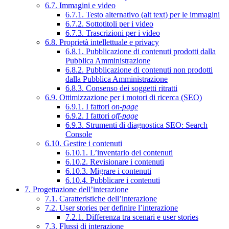
6.7. Immagini e video
6.7.1. Testo alternativo (alt text) per le immagini
6.7.2. Sottotitoli per i video
6.7.3. Trascrizioni per i video
6.8. Proprietà intellettuale e privacy
6.8.1. Pubblicazione di contenuti prodotti dalla
Pubblica Amministrazione
6.8.2. Pubblicazione di contenuti non prodotti
dalla Pubblica Amministrazione
6.8.3. Consenso dei soggetti ritratti
6.9. Ottimizzazione per i motori di ricerca (SEO)
6.9.1. I fattori
on-page
6.9.2. I fattori
off-page
6.9.3. Strumenti di diagnostica SEO: Search
Console
6.10. Gestire i contenuti
6.10.1. L’inventario dei contenuti
6.10.2. Revisionare i contenuti
6.10.3. Migrare i contenuti
6.10.4. Pubblicare i contenuti
7. Progettazione dell’interazione
7.1. Caratteristiche dell’interazione
7.2. User stories per definire l’interazione
7.2.1. Differenza tra scenari e user stories
7.3. Flussi di interazione