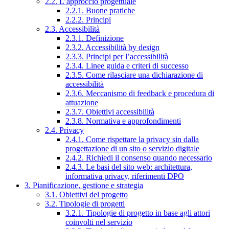
2.2. L’approccio progettuale
2.2.1. Buone pratiche
2.2.2. Principi
2.3. Accessibilità
2.3.1. Definizione
2.3.2. Accessibilità by design
2.3.3. Principi per l’accessibilità
2.3.4. Linee guida e criteri di successo
2.3.5. Come rilasciare una dichiarazione di
accessibilità
2.3.6. Meccanismo di feedback e procedura di
attuazione
2.3.7. Obiettivi accessibilità
2.3.8. Normativa e approfondimenti
2.4. Privacy
2.4.1. Come rispettare la privacy sin dalla
progettazione di un sito o servizio digitale
2.4.2. Richiedi il consenso quando necessario
2.4.3. Le basi del sito web: architettura,
informativa privacy, riferimenti DPO
3. Pianificazione, gestione e strategia
3.1. Obiettivi del progetto
3.2. Tipologie di progetti
3.2.1. Tipologie di progetto in base agli attori
coinvolti nel servizio