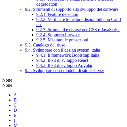
degradation
9.2. Strumenti di supporto allo sviluppo del software
9.2.1. Feature detection
9.2.2. Verificare le feature disponibili con Can I
use
9.2.3. Strumenti e risorse per CSS e JavaScript
9.2.4. Supporto browser
9.2.5. Misurare le prestazioni
9.3. Catalogo del riuso
9.4. Sviluppare con il design system .italia
9.4.1. Il framework Bootstrap Italia
9.4.2. Il kit di sviluppo React
9.4.3. Il kit di sviluppo Angular
9.5. Sviluppare con i modelli di sito e servizi
None
None
A
B
C
D
E
I
M