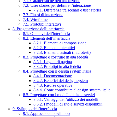
7.1. Caratteristiche dell’interazione
7.2. User stories per definire l’interazione
7.2.1. Differenza tra scenari e user stories
7.3. Flussi di interazione
7.4. Wireframe
7.5. Prototipi interattivi
8. Progettazione dell’interfaccia
8.1. Obiettivi dell’interfaccia
8.2. Elementi dell’interfaccia
8.2.1. Elementi di composizione
8.2.2. Elementi interattivi
8.2.3. Elementi testuali (microtesti)
8.3. Progettare e costruire in alta fedeltà
8.3.1. Layout di pagina
8.3.2. Prototipi in alta fedeltà
8.4. Progettare con il design system .italia
8.4.1. Documentazione
8.4.2. Benefici del design system
8.4.3. Risorse operative
8.4.4. Come contribuire al design system .italia
8.5. Progettare con i modelli di sito e servizi
8.5.1. Vantaggi dell’utilizzo dei modelli
8.5.2. I modelli di sito e servizi disponibili
9. Sviluppo dell’interfaccia
9.1. Approccio allo sviluppo