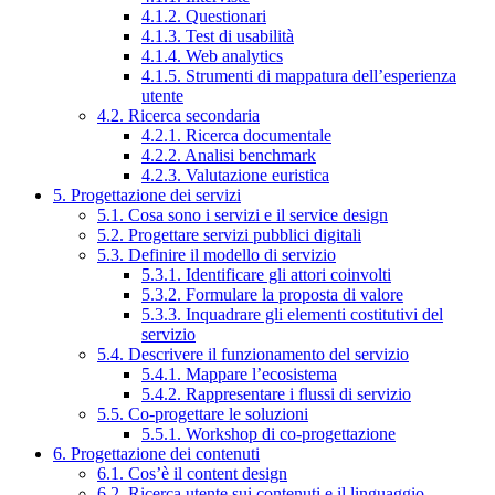
4.1.2. Questionari
4.1.3. Test di usabilità
4.1.4. Web analytics
4.1.5. Strumenti di mappatura dell’esperienza
utente
4.2. Ricerca secondaria
4.2.1. Ricerca documentale
4.2.2. Analisi benchmark
4.2.3. Valutazione euristica
5. Progettazione dei servizi
5.1. Cosa sono i servizi e il service design
5.2. Progettare servizi pubblici digitali
5.3. Definire il modello di servizio
5.3.1. Identificare gli attori coinvolti
5.3.2. Formulare la proposta di valore
5.3.3. Inquadrare gli elementi costitutivi del
servizio
5.4. Descrivere il funzionamento del servizio
5.4.1. Mappare l’ecosistema
5.4.2. Rappresentare i flussi di servizio
5.5. Co-progettare le soluzioni
5.5.1. Workshop di co-progettazione
6. Progettazione dei contenuti
6.1. Cos’è il content design
6.2. Ricerca utente sui contenuti e il linguaggio