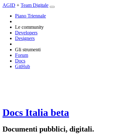
AGID
+
Team Digitale
Piano Triennale
Le community
Developers
Designers
Gli strumenti
Forum
Docs
GitHub
Docs Italia
beta
Documenti pubblici, digitali.