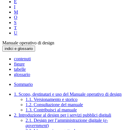
E
I
M
O
S
T
U
Manuale operativo di design
indici e glossario
contenuti
figure
tabelle
glossario
Sommario
1. Scopo, destinatari e uso del Manuale operativo di design
1.1. Versionamento e storico
1.2. Consultazione del manuale
1.3. Contribuisci al manuale
2. Introduzione al design per i servizi pubblici digitali
2.1. Design per l’amministrazione digitale (
e-
government
)