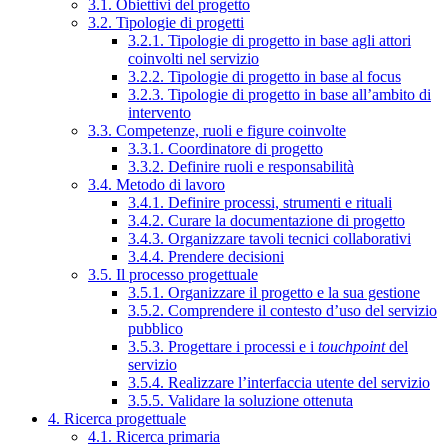
3.1. Obiettivi del progetto
3.2. Tipologie di progetti
3.2.1. Tipologie di progetto in base agli attori
coinvolti nel servizio
3.2.2. Tipologie di progetto in base al focus
3.2.3. Tipologie di progetto in base all’ambito di
intervento
3.3. Competenze, ruoli e figure coinvolte
3.3.1. Coordinatore di progetto
3.3.2. Definire ruoli e responsabilità
3.4. Metodo di lavoro
3.4.1. Definire processi, strumenti e rituali
3.4.2. Curare la documentazione di progetto
3.4.3. Organizzare tavoli tecnici collaborativi
3.4.4. Prendere decisioni
3.5. Il processo progettuale
3.5.1. Organizzare il progetto e la sua gestione
3.5.2. Comprendere il contesto d’uso del servizio
pubblico
3.5.3. Progettare i processi e i
touchpoint
del
servizio
3.5.4. Realizzare l’interfaccia utente del servizio
3.5.5. Validare la soluzione ottenuta
4. Ricerca progettuale
4.1. Ricerca primaria