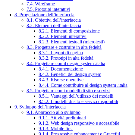
7.4. Wireframe
7.5. Prototipi interattivi
8. Progettazione dell’interfaccia
8.1. Obiettivi dell’interfaccia
8.2. Elementi dell’interfaccia
8.2.1. Elementi di composizione
8.2.2. Elementi interattivi
8.2.3. Elementi testuali (microtesti)
8.3. Progettare e costruire in alta fedeltà
8.3.1. Layout di pagina
8.3.2. Prototipi in alta fedeltà
8.4. Progettare con il design system .italia
8.4.1. Documentazione
8.4.2. Benefici del design system
8.4.3. Risorse operative
8.4.4. Come contribuire al design system .italia
8.5. Progettare con i modelli di sito e servizi
8.5.1. Vantaggi dell’utilizzo dei modelli
8.5.2. I modelli di sito e servizi disponibili
9. Sviluppo dell’interfaccia
9.1. Approccio allo sviluppo
9.1.1. Attività preliminari
9.1.2. Web design responsivo e accessibile
9.1.3. Mobile first
9.1.4. Progressive enhancement e Graceful