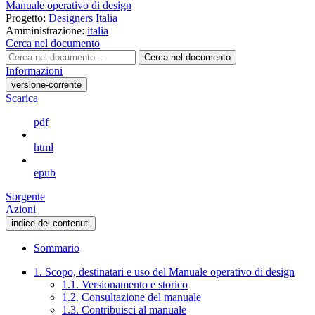
Manuale operativo di design
Progetto:
Designers Italia
Amministrazione:
italia
Cerca nel documento
Cerca nel documento
Informazioni
versione-corrente
Scarica
pdf
html
epub
Sorgente
Azioni
indice dei contenuti
Sommario
1. Scopo, destinatari e uso del Manuale operativo di design
1.1. Versionamento e storico
1.2. Consultazione del manuale
1.3. Contribuisci al manuale