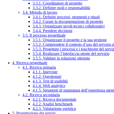
3.3.1. Coordinatore di progetto
3.3.2. Definire ruoli e responsabilità
3.4. Metodo di lavoro
3.4.1. Definire processi, strumenti e rituali
3.4.2. Curare la documentazione di progetto
3.4.3. Organizzare tavoli tecnici collaborativi
3.4.4. Prendere decisioni
3.5. Il processo progettuale
3.5.1. Organizzare il progetto e la sua gestione
3.5.2. Comprendere il contesto d’uso del servizio 
3.5.3. Progettare i processi e i
touchpoint
del servi
3.5.4. Realizzare l’interfaccia utente del servizio
3.5.5. Validare la soluzione ottenuta
4. Ricerca progettuale
4.1. Ricerca primaria
4.1.1. Interviste
4.1.2. Questionari
4.1.3. Test di usabilità
4.1.4. Web analytics
4.1.5. Strumenti di mappatura dell’esperienza uten
4.2. Ricerca secondaria
4.2.1. Ricerca documentale
4.2.2. Analisi benchmark
4.2.3. Valutazione euristica
5. Progettazione dei servizi