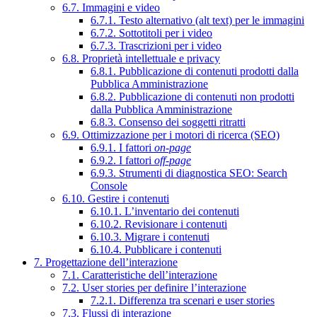
6.7. Immagini e video
6.7.1. Testo alternativo (alt text) per le immagini
6.7.2. Sottotitoli per i video
6.7.3. Trascrizioni per i video
6.8. Proprietà intellettuale e privacy
6.8.1. Pubblicazione di contenuti prodotti dalla
Pubblica Amministrazione
6.8.2. Pubblicazione di contenuti non prodotti
dalla Pubblica Amministrazione
6.8.3. Consenso dei soggetti ritratti
6.9. Ottimizzazione per i motori di ricerca (SEO)
6.9.1. I fattori
on-page
6.9.2. I fattori
off-page
6.9.3. Strumenti di diagnostica SEO: Search
Console
6.10. Gestire i contenuti
6.10.1. L’inventario dei contenuti
6.10.2. Revisionare i contenuti
6.10.3. Migrare i contenuti
6.10.4. Pubblicare i contenuti
7. Progettazione dell’interazione
7.1. Caratteristiche dell’interazione
7.2. User stories per definire l’interazione
7.2.1. Differenza tra scenari e user stories
7.3. Flussi di interazione