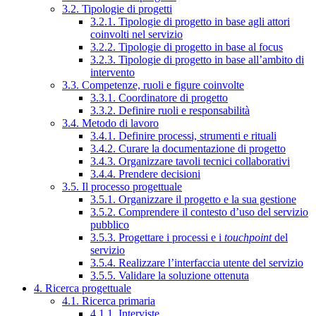
3.2. Tipologie di progetti
3.2.1. Tipologie di progetto in base agli attori
coinvolti nel servizio
3.2.2. Tipologie di progetto in base al focus
3.2.3. Tipologie di progetto in base all’ambito di
intervento
3.3. Competenze, ruoli e figure coinvolte
3.3.1. Coordinatore di progetto
3.3.2. Definire ruoli e responsabilità
3.4. Metodo di lavoro
3.4.1. Definire processi, strumenti e rituali
3.4.2. Curare la documentazione di progetto
3.4.3. Organizzare tavoli tecnici collaborativi
3.4.4. Prendere decisioni
3.5. Il processo progettuale
3.5.1. Organizzare il progetto e la sua gestione
3.5.2. Comprendere il contesto d’uso del servizio
pubblico
3.5.3. Progettare i processi e i
touchpoint
del
servizio
3.5.4. Realizzare l’interfaccia utente del servizio
3.5.5. Validare la soluzione ottenuta
4. Ricerca progettuale
4.1. Ricerca primaria
4.1.1. Interviste