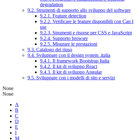
degradation
9.2. Strumenti di supporto allo sviluppo del software
9.2.1. Feature detection
9.2.2. Verificare le feature disponibili con Can I
use
9.2.3. Strumenti e risorse per CSS e JavaScript
9.2.4. Supporto browser
9.2.5. Misurare le prestazioni
9.3. Catalogo del riuso
9.4. Sviluppare con il design system .italia
9.4.1. Il framework Bootstrap Italia
9.4.2. Il kit di sviluppo React
9.4.3. Il kit di sviluppo Angular
9.5. Sviluppare con i modelli di sito e servizi
None
None
A
B
C
D
E
I
M