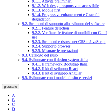
9.1.1. Attività preliminari
9.1.2. Web design responsivo e accessibile
9.1.3. Mobile first
9.1.4. Progressive enhancement e Graceful
degradation
9.2. Strumenti di supporto allo sviluppo del software
9.2.1. Feature detection
9.2.2. Verificare le feature disponibili con Can I
use
9.2.3. Strumenti e risorse per CSS e JavaScript
9.2.4. Supporto browser
9.2.5. Misurare le prestazioni
9.3. Catalogo del riuso
9.4. Sviluppare con il design system .italia
9.4.1. Il framework Bootstrap Italia
9.4.2. Il kit di sviluppo React
9.4.3. Il kit di sviluppo Angular
9.5. Sviluppare con i modelli di sito e servizi
glossario
A
B
C
D