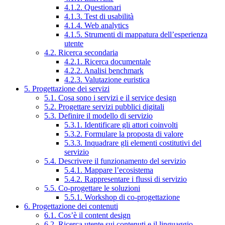
4.1.2. Questionari
4.1.3. Test di usabilità
4.1.4. Web analytics
4.1.5. Strumenti di mappatura dell’esperienza
utente
4.2. Ricerca secondaria
4.2.1. Ricerca documentale
4.2.2. Analisi benchmark
4.2.3. Valutazione euristica
5. Progettazione dei servizi
5.1. Cosa sono i servizi e il service design
5.2. Progettare servizi pubblici digitali
5.3. Definire il modello di servizio
5.3.1. Identificare gli attori coinvolti
5.3.2. Formulare la proposta di valore
5.3.3. Inquadrare gli elementi costitutivi del
servizio
5.4. Descrivere il funzionamento del servizio
5.4.1. Mappare l’ecosistema
5.4.2. Rappresentare i flussi di servizio
5.5. Co-progettare le soluzioni
5.5.1. Workshop di co-progettazione
6. Progettazione dei contenuti
6.1. Cos’è il content design
6.2. Ricerca utente sui contenuti e il linguaggio