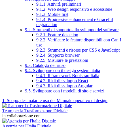
9.1.1. Attività preliminari
9.1.2. Web design responsivo e accessibile
9.1.3. Mobile first
9.1.4. Progressive enhancement e Graceful
degradation
9.2. Strumenti di supporto allo sviluppo del software
9.2.1. Feature detection
9.2.2. Verificare le feature disponibili con Can I
use
9.2.3. Strumenti e risorse per CSS e JavaScript
9.2.4. Supporto browser
9.2.5. Misurare le prestazioni
9.3. Catalogo del riuso
9.4. Sviluppare con il design system .italia
9.4.1. Il framework Bootstrap Italia
9.4.2. Il kit di sviluppo React
9.4.3. Il kit di sviluppo Angular
9.5. Sviluppare con i modelli di sito e servizi
1. Scopo, destinatari e uso del Manuale operativo di design
Team per la Trasformazione Digitale
in collaborazione con
Agenzia per l'Italia Digitale