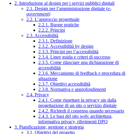
2. Introduzione al design per i servizi pubblici digitali
2.1. Design per l’amministrazione digitale (
e-
government
)
2.2. L’approccio progettuale
2.2.1. Buone pratiche
2.2.2. Principi
2.3. Accessibilità
2.3.1. Definizione
2.3.2. Accessibilità by design
2.3.3. Principi per l’accessibilità
2.3.4. Linee guida e criteri di successo
2.3.5. Come rilasciare una dichiarazione di
accessibilità
2.3.6. Meccanismo di feedback e procedura di
attuazione
2.3.7. Obiettivi accessibilità
2.3.8. Normativa e approfondimenti
2.4. Privacy
2.4.1. Come rispettare la privacy sin dalla
progettazione di un sito o servizio digitale
2.4.2. Richiedi il consenso quando necessario
2.4.3. Le basi del sito web: architettura,
informativa privacy, riferimenti DPO
3. Pianificazione, gestione e strategia
3.1. Obiettivi del progetto