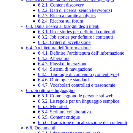
6.2.1. Content discovery
6.2.2. Dati di ricerca (search keywords)
6.2.3. Ricerca tramite analytics
6.2.4. Ricerca sui forum
6.3. Dalla ricerca ai bisogni degli utenti
6.3.1. User stories per definire i contenuti
6.3.2. Job stories per definire i contenuti
6.3.3. Criteri di accettazione
6.4. Architettura dell’informazione
6.4.1. Definire l’architettura dell’informazione
6.4.2. Alberatura
6.4.3. Flussi di interazione
6.4.4. Sistemi di navigazione
6.4.5. Tipologie di contenuto (content type)
6.4.6. Ontologie e standard
6.4.7. Vocabolari controllati e tassonomie
6.5. Scrittura e linguaggio
6.5.1. Come leggono le persone sul web
6.5.2. Le regole per un linguaggio semplice
6.5.3. Microtesti
6.5.4. Scrittura collaborativa
6.5.5. Content critique
6.5.6. Traduzione e localizzazione dei contenuti
6.6. Documenti