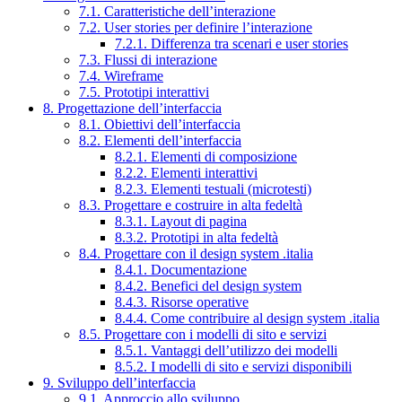
7.1. Caratteristiche dell’interazione
7.2. User stories per definire l’interazione
7.2.1. Differenza tra scenari e user stories
7.3. Flussi di interazione
7.4. Wireframe
7.5. Prototipi interattivi
8. Progettazione dell’interfaccia
8.1. Obiettivi dell’interfaccia
8.2. Elementi dell’interfaccia
8.2.1. Elementi di composizione
8.2.2. Elementi interattivi
8.2.3. Elementi testuali (microtesti)
8.3. Progettare e costruire in alta fedeltà
8.3.1. Layout di pagina
8.3.2. Prototipi in alta fedeltà
8.4. Progettare con il design system .italia
8.4.1. Documentazione
8.4.2. Benefici del design system
8.4.3. Risorse operative
8.4.4. Come contribuire al design system .italia
8.5. Progettare con i modelli di sito e servizi
8.5.1. Vantaggi dell’utilizzo dei modelli
8.5.2. I modelli di sito e servizi disponibili
9. Sviluppo dell’interfaccia
9.1. Approccio allo sviluppo