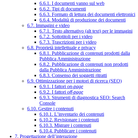
6.6.1. I documenti vanno sul web
6.6.2. Tipi di documenti
6.6.3. Formato di lettura dei documenti elettronici
6.6.4. Modalità di produzione dei documenti
6.7. Immagini e video
6.7.1. Testo alternativo (alt text) per le immagini
6.7.2. Sottotitoli per i video
6.7.3. Trascrizioni per i video
6.8. Proprietà intellettuale e privacy
6.8.1. Pubblicazione di contenuti prodotti dalla
Pubblica Amministrazione
6.8.2. Pubblicazione di contenuti non prodotti
dalla Pubblica Amministrazione
6.8.3. Consenso dei soggetti ritratti
6.9. Ottimizzazione per i motori di ricerca (SEO)
6.9.1. I fattori
on-page
6.9.2. I fattori
off-page
6.9.3. Strumenti di diagnostica SEO: Search
Console
6.10. Gestire i contenuti
6.10.1. L’inventario dei contenuti
6.10.2. Revisionare i contenuti
6.10.3. Migrare i contenuti
6.10.4. Pubblicare i contenuti
7. Progettazione dell’interazione