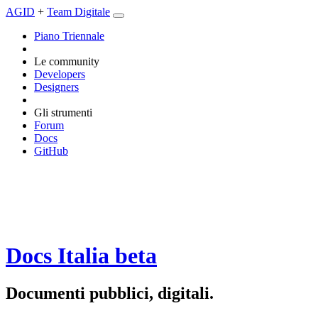
AGID
+
Team Digitale
Piano Triennale
Le community
Developers
Designers
Gli strumenti
Forum
Docs
GitHub
Docs Italia
beta
Documenti pubblici, digitali.