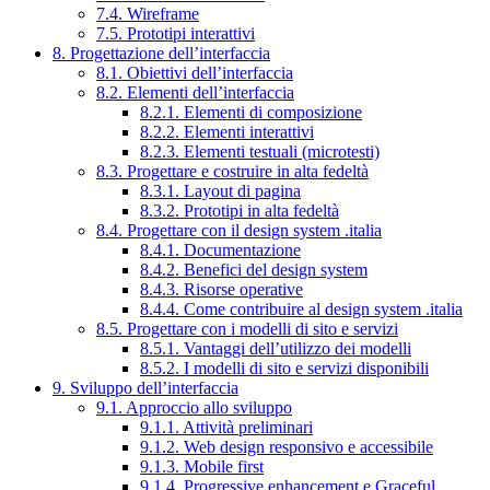
7.4. Wireframe
7.5. Prototipi interattivi
8. Progettazione dell’interfaccia
8.1. Obiettivi dell’interfaccia
8.2. Elementi dell’interfaccia
8.2.1. Elementi di composizione
8.2.2. Elementi interattivi
8.2.3. Elementi testuali (microtesti)
8.3. Progettare e costruire in alta fedeltà
8.3.1. Layout di pagina
8.3.2. Prototipi in alta fedeltà
8.4. Progettare con il design system .italia
8.4.1. Documentazione
8.4.2. Benefici del design system
8.4.3. Risorse operative
8.4.4. Come contribuire al design system .italia
8.5. Progettare con i modelli di sito e servizi
8.5.1. Vantaggi dell’utilizzo dei modelli
8.5.2. I modelli di sito e servizi disponibili
9. Sviluppo dell’interfaccia
9.1. Approccio allo sviluppo
9.1.1. Attività preliminari
9.1.2. Web design responsivo e accessibile
9.1.3. Mobile first
9.1.4. Progressive enhancement e Graceful