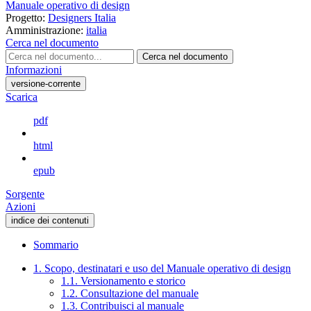
Manuale operativo di design
Progetto:
Designers Italia
Amministrazione:
italia
Cerca nel documento
Cerca nel documento
Informazioni
versione-corrente
Scarica
pdf
html
epub
Sorgente
Azioni
indice dei contenuti
Sommario
1. Scopo, destinatari e uso del Manuale operativo di design
1.1. Versionamento e storico
1.2. Consultazione del manuale
1.3. Contribuisci al manuale