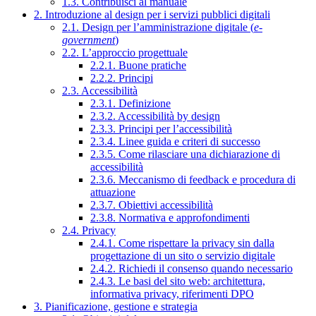
1.3. Contribuisci al manuale
2. Introduzione al design per i servizi pubblici digitali
2.1. Design per l’amministrazione digitale (
e-
government
)
2.2. L’approccio progettuale
2.2.1. Buone pratiche
2.2.2. Principi
2.3. Accessibilità
2.3.1. Definizione
2.3.2. Accessibilità by design
2.3.3. Principi per l’accessibilità
2.3.4. Linee guida e criteri di successo
2.3.5. Come rilasciare una dichiarazione di
accessibilità
2.3.6. Meccanismo di feedback e procedura di
attuazione
2.3.7. Obiettivi accessibilità
2.3.8. Normativa e approfondimenti
2.4. Privacy
2.4.1. Come rispettare la privacy sin dalla
progettazione di un sito o servizio digitale
2.4.2. Richiedi il consenso quando necessario
2.4.3. Le basi del sito web: architettura,
informativa privacy, riferimenti DPO
3. Pianificazione, gestione e strategia