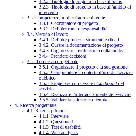
3.2.2. Tipologie di progetto in base al focus
3.2.3. Tipologie di progetto in base all’ambito di
intervento
3.3. Competenze, ruoli e figure coinvolte
3.3.1. Coordinatore di progetto
3.3.2. Definire ruoli e responsabilità
3.4. Metodo di lavoro
3.4.1. Definire processi, strumenti e rituali
3.4.2. Curare la documentazione di progetto
3.4.3. Organizzare tavoli tecnici collaborativi
3.4.4. Prendere decisioni
3.5. Il processo progettuale
3.5.1. Organizzare il progetto e la sua gestione
3.5.2. Comprendere il contesto d’uso del servizio
pubblico
3.5.3. Progettare i processi e i
touchpoint
del
servizio
3.5.4. Realizzare l’interfaccia utente del servizio
3.5.5. Validare la soluzione ottenuta
4. Ricerca progettuale
4.1. Ricerca primaria
4.1.1. Interviste
4.1.2. Questionari
4.1.3. Test di usabilità
4.1.4. Web analytics