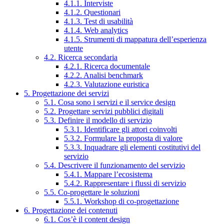
4.1.1. Interviste
4.1.2. Questionari
4.1.3. Test di usabilità
4.1.4. Web analytics
4.1.5. Strumenti di mappatura dell’esperienza
utente
4.2. Ricerca secondaria
4.2.1. Ricerca documentale
4.2.2. Analisi benchmark
4.2.3. Valutazione euristica
5. Progettazione dei servizi
5.1. Cosa sono i servizi e il service design
5.2. Progettare servizi pubblici digitali
5.3. Definire il modello di servizio
5.3.1. Identificare gli attori coinvolti
5.3.2. Formulare la proposta di valore
5.3.3. Inquadrare gli elementi costitutivi del
servizio
5.4. Descrivere il funzionamento del servizio
5.4.1. Mappare l’ecosistema
5.4.2. Rappresentare i flussi di servizio
5.5. Co-progettare le soluzioni
5.5.1. Workshop di co-progettazione
6. Progettazione dei contenuti
6.1. Cos’è il content design