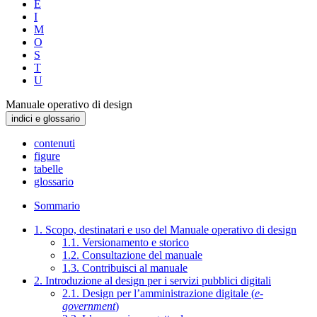
E
I
M
O
S
T
U
Manuale operativo di design
indici e glossario
contenuti
figure
tabelle
glossario
Sommario
1. Scopo, destinatari e uso del Manuale operativo di design
1.1. Versionamento e storico
1.2. Consultazione del manuale
1.3. Contribuisci al manuale
2. Introduzione al design per i servizi pubblici digitali
2.1. Design per l’amministrazione digitale (
e-
government
)