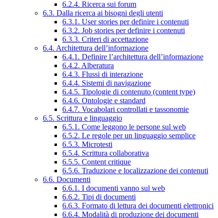
6.2.4. Ricerca sui forum
6.3. Dalla ricerca ai bisogni degli utenti
6.3.1. User stories per definire i contenuti
6.3.2. Job stories per definire i contenuti
6.3.3. Criteri di accettazione
6.4. Architettura dell’informazione
6.4.1. Definire l’architettura dell’informazione
6.4.2. Alberatura
6.4.3. Flussi di interazione
6.4.4. Sistemi di navigazione
6.4.5. Tipologie di contenuto (content type)
6.4.6. Ontologie e standard
6.4.7. Vocabolari controllati e tassonomie
6.5. Scrittura e linguaggio
6.5.1. Come leggono le persone sul web
6.5.2. Le regole per un linguaggio semplice
6.5.3. Microtesti
6.5.4. Scrittura collaborativa
6.5.5. Content critique
6.5.6. Traduzione e localizzazione dei contenuti
6.6. Documenti
6.6.1. I documenti vanno sul web
6.6.2. Tipi di documenti
6.6.3. Formato di lettura dei documenti elettronici
6.6.4. Modalità di produzione dei documenti