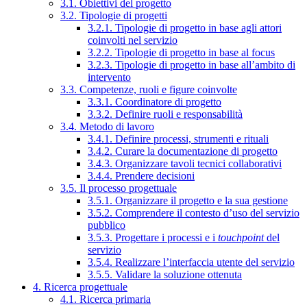
3.1. Obiettivi del progetto
3.2. Tipologie di progetti
3.2.1. Tipologie di progetto in base agli attori
coinvolti nel servizio
3.2.2. Tipologie di progetto in base al focus
3.2.3. Tipologie di progetto in base all’ambito di
intervento
3.3. Competenze, ruoli e figure coinvolte
3.3.1. Coordinatore di progetto
3.3.2. Definire ruoli e responsabilità
3.4. Metodo di lavoro
3.4.1. Definire processi, strumenti e rituali
3.4.2. Curare la documentazione di progetto
3.4.3. Organizzare tavoli tecnici collaborativi
3.4.4. Prendere decisioni
3.5. Il processo progettuale
3.5.1. Organizzare il progetto e la sua gestione
3.5.2. Comprendere il contesto d’uso del servizio
pubblico
3.5.3. Progettare i processi e i
touchpoint
del
servizio
3.5.4. Realizzare l’interfaccia utente del servizio
3.5.5. Validare la soluzione ottenuta
4. Ricerca progettuale
4.1. Ricerca primaria