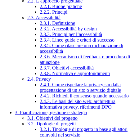
2.2. L’approccio progettuale
2.2.1. Buone pratiche
2.2.2. Principi
2.3. Accessibilità
2.3.1. Definizione
2.3.2. Accessibilità by design
2.3.3. Principi per l’accessibilità
2.3.4. Linee guida e criteri di successo
2.3.5. Come rilasciare una dichiarazione di
accessibilità
2.3.6. Meccanismo di feedback e procedura di
attuazione
2.3.7. Obiettivi accessibilità
2.3.8. Normativa e approfondimenti
2.4. Privacy
2.4.1. Come rispettare la privacy sin dalla
progettazione di un sito o servizio digitale
2.4.2. Richiedi il consenso quando necessario
2.4.3. Le basi del sito web: architettura,
informativa privacy, riferimenti DPO
3. Pianificazione, gestione e strategia
3.1. Obiettivi del progetto
3.2. Tipologie di progetti
3.2.1. Tipologie di progetto in base agli attori
coinvolti nel servizio