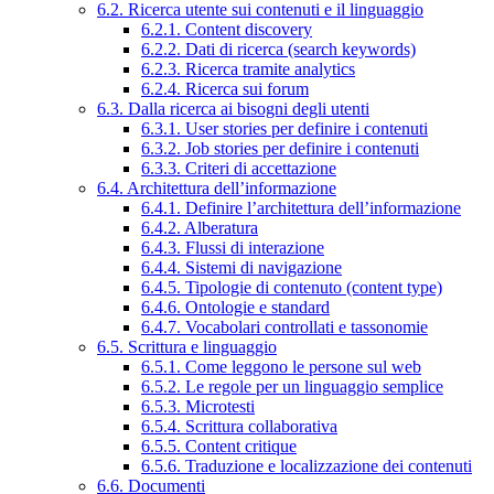
6.2. Ricerca utente sui contenuti e il linguaggio
6.2.1. Content discovery
6.2.2. Dati di ricerca (search keywords)
6.2.3. Ricerca tramite analytics
6.2.4. Ricerca sui forum
6.3. Dalla ricerca ai bisogni degli utenti
6.3.1. User stories per definire i contenuti
6.3.2. Job stories per definire i contenuti
6.3.3. Criteri di accettazione
6.4. Architettura dell’informazione
6.4.1. Definire l’architettura dell’informazione
6.4.2. Alberatura
6.4.3. Flussi di interazione
6.4.4. Sistemi di navigazione
6.4.5. Tipologie di contenuto (content type)
6.4.6. Ontologie e standard
6.4.7. Vocabolari controllati e tassonomie
6.5. Scrittura e linguaggio
6.5.1. Come leggono le persone sul web
6.5.2. Le regole per un linguaggio semplice
6.5.3. Microtesti
6.5.4. Scrittura collaborativa
6.5.5. Content critique
6.5.6. Traduzione e localizzazione dei contenuti
6.6. Documenti