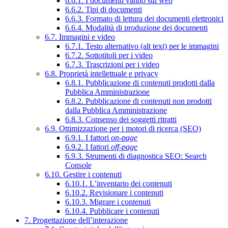
6.6.1. I documenti vanno sul web
6.6.2. Tipi di documenti
6.6.3. Formato di lettura dei documenti elettronici
6.6.4. Modalità di produzione dei documenti
6.7. Immagini e video
6.7.1. Testo alternativo (alt text) per le immagini
6.7.2. Sottotitoli per i video
6.7.3. Trascrizioni per i video
6.8. Proprietà intellettuale e privacy
6.8.1. Pubblicazione di contenuti prodotti dalla
Pubblica Amministrazione
6.8.2. Pubblicazione di contenuti non prodotti
dalla Pubblica Amministrazione
6.8.3. Consenso dei soggetti ritratti
6.9. Ottimizzazione per i motori di ricerca (SEO)
6.9.1. I fattori
on-page
6.9.2. I fattori
off-page
6.9.3. Strumenti di diagnostica SEO: Search
Console
6.10. Gestire i contenuti
6.10.1. L’inventario dei contenuti
6.10.2. Revisionare i contenuti
6.10.3. Migrare i contenuti
6.10.4. Pubblicare i contenuti
7. Progettazione dell’interazione