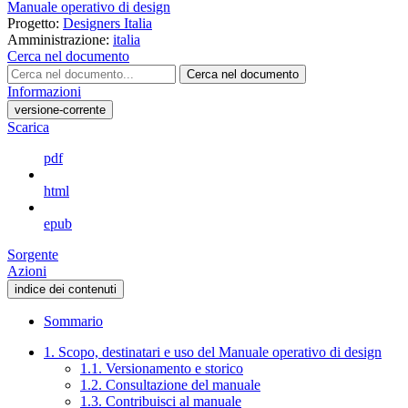
Manuale operativo di design
Progetto:
Designers Italia
Amministrazione:
italia
Cerca nel documento
Cerca nel documento
Informazioni
versione-corrente
Scarica
pdf
html
epub
Sorgente
Azioni
indice dei contenuti
Sommario
1. Scopo, destinatari e uso del Manuale operativo di design
1.1. Versionamento e storico
1.2. Consultazione del manuale
1.3. Contribuisci al manuale