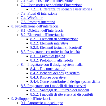
7.1. Caratteristiche dell’interazione
7.2. User stories per definire l’interazione
7.2.1. Differenza tra scenari e user stories
7.3. Flussi di interazione
7.4. Wireframe
7.5. Prototipi interattivi
8. Progettazione dell’interfaccia
8.1. Obiettivi dell’interfaccia
8.2. Elementi dell’interfaccia
8.2.1. Elementi di composizione
8.2.2. Elementi interattivi
8.2.3. Elementi testuali (microtesti)
8.3. Progettare e costruire in alta fedeltà
8.3.1. Layout di pagina
8.3.2. Prototipi in alta fedeltà
8.4. Progettare con il design system .italia
8.4.1. Documentazione
8.4.2. Benefici del design system
8.4.3. Risorse operative
8.4.4. Come contribuire al design system .italia
8.5. Progettare con i modelli di sito e servizi
8.5.1. Vantaggi dell’utilizzo dei modelli
8.5.2. I modelli di sito e servizi disponibili
9. Sviluppo dell’interfaccia
9.1. Approccio allo sviluppo