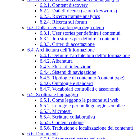
6.2.1. Content discovery
6.2.2. Dati di ricerca (search keywords)
6.2.3. Ricerca tramite analytics
6.2.4. Ricerca sui forum
6.3. Dalla ricerca ai bisogni degli utenti
6.3.1. User stories per definire i contenuti
6.3.2. Job stories per definire i contenuti
6.3.3. Criteri di accettazione
6.4. Architettura dell’informazione
6.4.1. Definire l’architettura dell’informazione
6.4.2. Alberatura
6.4.3. Flussi di interazione
6.4.4. Sistemi di navigazione
6.4.5. Tipologie di contenuto (content type)
6.4.6. Ontologie e standard
6.4.7. Vocabolari controllati e tassonomie
6.5. Scrittura e linguaggio
6.5.1. Come leggono le persone sul web
6.5.2. Le regole per un linguaggio semplice
6.5.3. Microtesti
6.5.4. Scrittura collaborativa
6.5.5. Content critique
6.5.6. Traduzione e localizzazione dei contenuti
6.6. Documenti