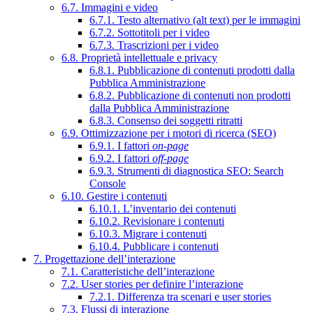
6.7. Immagini e video
6.7.1. Testo alternativo (alt text) per le immagini
6.7.2. Sottotitoli per i video
6.7.3. Trascrizioni per i video
6.8. Proprietà intellettuale e privacy
6.8.1. Pubblicazione di contenuti prodotti dalla
Pubblica Amministrazione
6.8.2. Pubblicazione di contenuti non prodotti
dalla Pubblica Amministrazione
6.8.3. Consenso dei soggetti ritratti
6.9. Ottimizzazione per i motori di ricerca (SEO)
6.9.1. I fattori
on-page
6.9.2. I fattori
off-page
6.9.3. Strumenti di diagnostica SEO: Search
Console
6.10. Gestire i contenuti
6.10.1. L’inventario dei contenuti
6.10.2. Revisionare i contenuti
6.10.3. Migrare i contenuti
6.10.4. Pubblicare i contenuti
7. Progettazione dell’interazione
7.1. Caratteristiche dell’interazione
7.2. User stories per definire l’interazione
7.2.1. Differenza tra scenari e user stories
7.3. Flussi di interazione