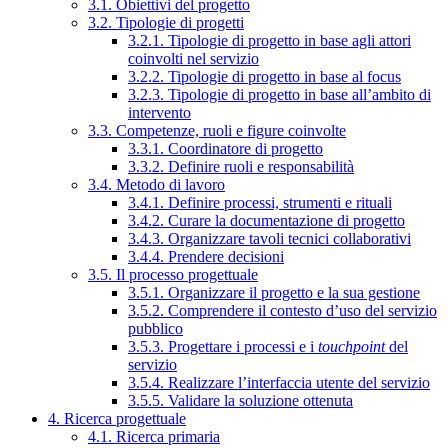
3.1. Obiettivi del progetto
3.2. Tipologie di progetti
3.2.1. Tipologie di progetto in base agli attori
coinvolti nel servizio
3.2.2. Tipologie di progetto in base al focus
3.2.3. Tipologie di progetto in base all’ambito di
intervento
3.3. Competenze, ruoli e figure coinvolte
3.3.1. Coordinatore di progetto
3.3.2. Definire ruoli e responsabilità
3.4. Metodo di lavoro
3.4.1. Definire processi, strumenti e rituali
3.4.2. Curare la documentazione di progetto
3.4.3. Organizzare tavoli tecnici collaborativi
3.4.4. Prendere decisioni
3.5. Il processo progettuale
3.5.1. Organizzare il progetto e la sua gestione
3.5.2. Comprendere il contesto d’uso del servizio
pubblico
3.5.3. Progettare i processi e i
touchpoint
del
servizio
3.5.4. Realizzare l’interfaccia utente del servizio
3.5.5. Validare la soluzione ottenuta
4. Ricerca progettuale
4.1. Ricerca primaria