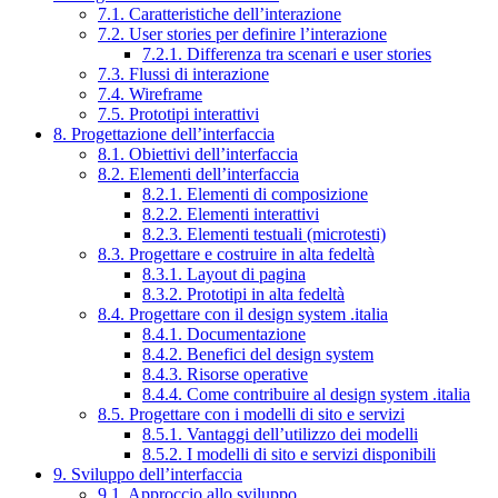
7.1. Caratteristiche dell’interazione
7.2. User stories per definire l’interazione
7.2.1. Differenza tra scenari e user stories
7.3. Flussi di interazione
7.4. Wireframe
7.5. Prototipi interattivi
8. Progettazione dell’interfaccia
8.1. Obiettivi dell’interfaccia
8.2. Elementi dell’interfaccia
8.2.1. Elementi di composizione
8.2.2. Elementi interattivi
8.2.3. Elementi testuali (microtesti)
8.3. Progettare e costruire in alta fedeltà
8.3.1. Layout di pagina
8.3.2. Prototipi in alta fedeltà
8.4. Progettare con il design system .italia
8.4.1. Documentazione
8.4.2. Benefici del design system
8.4.3. Risorse operative
8.4.4. Come contribuire al design system .italia
8.5. Progettare con i modelli di sito e servizi
8.5.1. Vantaggi dell’utilizzo dei modelli
8.5.2. I modelli di sito e servizi disponibili
9. Sviluppo dell’interfaccia
9.1. Approccio allo sviluppo