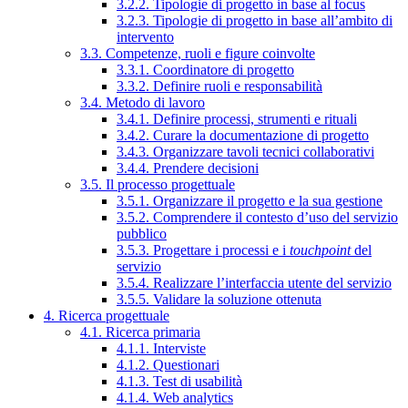
3.2.2. Tipologie di progetto in base al focus
3.2.3. Tipologie di progetto in base all’ambito di
intervento
3.3. Competenze, ruoli e figure coinvolte
3.3.1. Coordinatore di progetto
3.3.2. Definire ruoli e responsabilità
3.4. Metodo di lavoro
3.4.1. Definire processi, strumenti e rituali
3.4.2. Curare la documentazione di progetto
3.4.3. Organizzare tavoli tecnici collaborativi
3.4.4. Prendere decisioni
3.5. Il processo progettuale
3.5.1. Organizzare il progetto e la sua gestione
3.5.2. Comprendere il contesto d’uso del servizio
pubblico
3.5.3. Progettare i processi e i
touchpoint
del
servizio
3.5.4. Realizzare l’interfaccia utente del servizio
3.5.5. Validare la soluzione ottenuta
4. Ricerca progettuale
4.1. Ricerca primaria
4.1.1. Interviste
4.1.2. Questionari
4.1.3. Test di usabilità
4.1.4. Web analytics