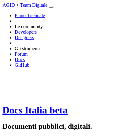
AGID
+
Team Digitale
Piano Triennale
Le community
Developers
Designers
Gli strumenti
Forum
Docs
GitHub
Docs Italia
beta
Documenti pubblici, digitali.