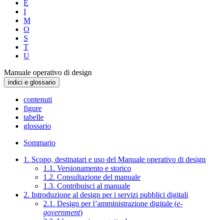
E
I
M
O
S
T
U
Manuale operativo di design
indici e glossario
contenuti
figure
tabelle
glossario
Sommario
1. Scopo, destinatari e uso del Manuale operativo di design
1.1. Versionamento e storico
1.2. Consultazione del manuale
1.3. Contribuisci al manuale
2. Introduzione al design per i servizi pubblici digitali
2.1. Design per l’amministrazione digitale (
e-
government
)