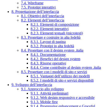
7.4. Wireframe
7.5. Prototipi interattivi
8. Progettazione dell’interfaccia
8.1. Obiettivi dell’interfaccia
8.2. Elementi dell’interfaccia
8.2.1. Elementi di composizione
8.2.2. Elementi interattivi
8.2.3. Elementi testuali (microtesti)
8.3. Progettare e costruire in alta fedeltà
8.3.1. Layout di pagina
8.3.2. Prototipi in alta fedeltà
8.4. Progettare con il design system .italia
8.4.1. Documentazione
8.4.2. Benefici del design system
8.4.3. Risorse operative
8.4.4. Come contribuire al design system .italia
8.5. Progettare con i modelli di sito e servizi
8.5.1. Vantaggi dell’utilizzo dei modelli
8.5.2. I modelli di sito e servizi disponibili
9. Sviluppo dell’interfaccia
9.1. Approccio allo sviluppo
9.1.1. Attività preliminari
9.1.2. Web design responsivo e accessibile
9.1.3. Mobile first
9.1.4. Progressive enhancement e Graceful