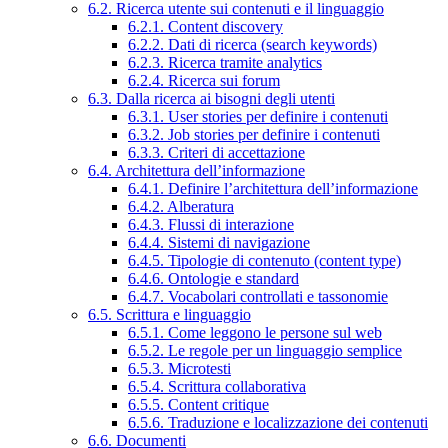
6.2. Ricerca utente sui contenuti e il linguaggio
6.2.1. Content discovery
6.2.2. Dati di ricerca (search keywords)
6.2.3. Ricerca tramite analytics
6.2.4. Ricerca sui forum
6.3. Dalla ricerca ai bisogni degli utenti
6.3.1. User stories per definire i contenuti
6.3.2. Job stories per definire i contenuti
6.3.3. Criteri di accettazione
6.4. Architettura dell’informazione
6.4.1. Definire l’architettura dell’informazione
6.4.2. Alberatura
6.4.3. Flussi di interazione
6.4.4. Sistemi di navigazione
6.4.5. Tipologie di contenuto (content type)
6.4.6. Ontologie e standard
6.4.7. Vocabolari controllati e tassonomie
6.5. Scrittura e linguaggio
6.5.1. Come leggono le persone sul web
6.5.2. Le regole per un linguaggio semplice
6.5.3. Microtesti
6.5.4. Scrittura collaborativa
6.5.5. Content critique
6.5.6. Traduzione e localizzazione dei contenuti
6.6. Documenti