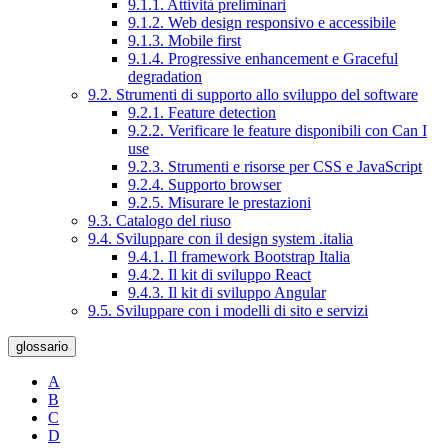
9.1.1. Attività preliminari
9.1.2. Web design responsivo e accessibile
9.1.3. Mobile first
9.1.4. Progressive enhancement e Graceful
degradation
9.2. Strumenti di supporto allo sviluppo del software
9.2.1. Feature detection
9.2.2. Verificare le feature disponibili con Can I
use
9.2.3. Strumenti e risorse per CSS e JavaScript
9.2.4. Supporto browser
9.2.5. Misurare le prestazioni
9.3. Catalogo del riuso
9.4. Sviluppare con il design system .italia
9.4.1. Il framework Bootstrap Italia
9.4.2. Il kit di sviluppo React
9.4.3. Il kit di sviluppo Angular
9.5. Sviluppare con i modelli di sito e servizi
glossario
A
B
C
D