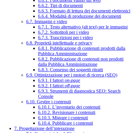
6.6.1. I documenti vanno sul web
6.6.2. Tipi di documenti
6.6.3. Formato di lettura dei documenti elettronici
6.6.4. Modalità di produzione dei documenti
6.7. Immagini e video
6.7.1. Testo alternativo (alt text) per le immagini
6.7.2. Sottotitoli per i video
6.7.3. Trascrizioni per i video
6.8. Proprietà intellettuale e privacy
6.8.1. Pubblicazione di contenuti prodotti dalla
Pubblica Amministrazione
6.8.2. Pubblicazione di contenuti non prodotti
dalla Pubblica Amministrazione
6.8.3. Consenso dei soggetti ritratti
6.9. Ottimizzazione per i motori di ricerca (SEO)
6.9.1. I fattori
on-page
6.9.2. I fattori
off-page
6.9.3. Strumenti di diagnostica SEO: Search
Console
6.10. Gestire i contenuti
6.10.1. L’inventario dei contenuti
6.10.2. Revisionare i contenuti
6.10.3. Migrare i contenuti
6.10.4. Pubblicare i contenuti
7. Progettazione dell’interazione