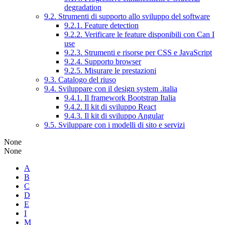
degradation
9.2. Strumenti di supporto allo sviluppo del software
9.2.1. Feature detection
9.2.2. Verificare le feature disponibili con Can I
use
9.2.3. Strumenti e risorse per CSS e JavaScript
9.2.4. Supporto browser
9.2.5. Misurare le prestazioni
9.3. Catalogo del riuso
9.4. Sviluppare con il design system .italia
9.4.1. Il framework Bootstrap Italia
9.4.2. Il kit di sviluppo React
9.4.3. Il kit di sviluppo Angular
9.5. Sviluppare con i modelli di sito e servizi
None
None
A
B
C
D
E
I
M