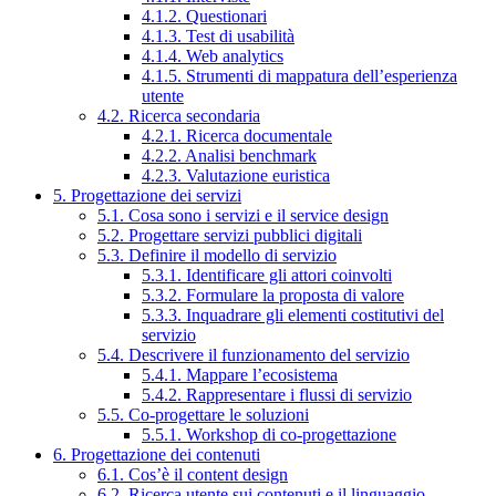
4.1.2. Questionari
4.1.3. Test di usabilità
4.1.4. Web analytics
4.1.5. Strumenti di mappatura dell’esperienza
utente
4.2. Ricerca secondaria
4.2.1. Ricerca documentale
4.2.2. Analisi benchmark
4.2.3. Valutazione euristica
5. Progettazione dei servizi
5.1. Cosa sono i servizi e il service design
5.2. Progettare servizi pubblici digitali
5.3. Definire il modello di servizio
5.3.1. Identificare gli attori coinvolti
5.3.2. Formulare la proposta di valore
5.3.3. Inquadrare gli elementi costitutivi del
servizio
5.4. Descrivere il funzionamento del servizio
5.4.1. Mappare l’ecosistema
5.4.2. Rappresentare i flussi di servizio
5.5. Co-progettare le soluzioni
5.5.1. Workshop di co-progettazione
6. Progettazione dei contenuti
6.1. Cos’è il content design
6.2. Ricerca utente sui contenuti e il linguaggio