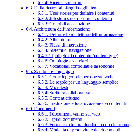
6.2.4. Ricerca sui forum
6.3. Dalla ricerca ai bisogni degli utenti
6.3.1. User stories per definire i contenuti
6.3.2. Job stories per definire i contenuti
6.3.3. Criteri di accettazione
6.4. Architettura dell’informazione
6.4.1. Definire l’architettura dell’informazione
6.4.2. Alberatura
6.4.3. Flussi di interazione
6.4.4. Sistemi di navigazione
6.4.5. Tipologie di contenuto (content type)
6.4.6. Ontologie e standard
6.4.7. Vocabolari controllati e tassonomie
6.5. Scrittura e linguaggio
6.5.1. Come leggono le persone sul web
6.5.2. Le regole per un linguaggio semplice
6.5.3. Microtesti
6.5.4. Scrittura collaborativa
6.5.5. Content critique
6.5.6. Traduzione e localizzazione dei contenuti
6.6. Documenti
6.6.1. I documenti vanno sul web
6.6.2. Tipi di documenti
6.6.3. Formato di lettura dei documenti elettronici
6.6.4. Modalità di produzione dei documenti