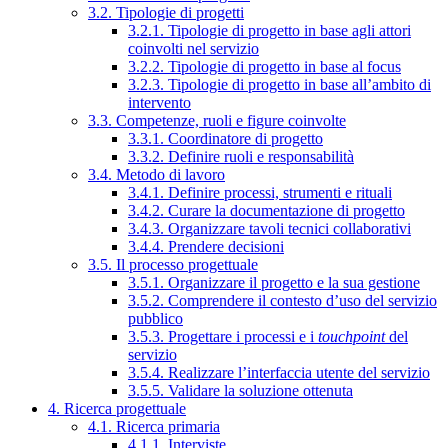
3.2. Tipologie di progetti
3.2.1. Tipologie di progetto in base agli attori
coinvolti nel servizio
3.2.2. Tipologie di progetto in base al focus
3.2.3. Tipologie di progetto in base all’ambito di
intervento
3.3. Competenze, ruoli e figure coinvolte
3.3.1. Coordinatore di progetto
3.3.2. Definire ruoli e responsabilità
3.4. Metodo di lavoro
3.4.1. Definire processi, strumenti e rituali
3.4.2. Curare la documentazione di progetto
3.4.3. Organizzare tavoli tecnici collaborativi
3.4.4. Prendere decisioni
3.5. Il processo progettuale
3.5.1. Organizzare il progetto e la sua gestione
3.5.2. Comprendere il contesto d’uso del servizio
pubblico
3.5.3. Progettare i processi e i
touchpoint
del
servizio
3.5.4. Realizzare l’interfaccia utente del servizio
3.5.5. Validare la soluzione ottenuta
4. Ricerca progettuale
4.1. Ricerca primaria
4.1.1. Interviste