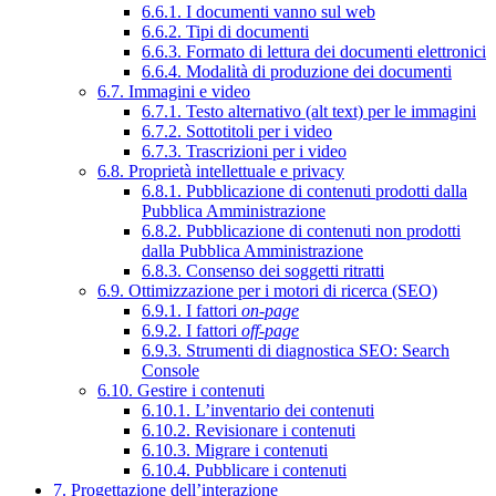
6.6.1. I documenti vanno sul web
6.6.2. Tipi di documenti
6.6.3. Formato di lettura dei documenti elettronici
6.6.4. Modalità di produzione dei documenti
6.7. Immagini e video
6.7.1. Testo alternativo (alt text) per le immagini
6.7.2. Sottotitoli per i video
6.7.3. Trascrizioni per i video
6.8. Proprietà intellettuale e privacy
6.8.1. Pubblicazione di contenuti prodotti dalla
Pubblica Amministrazione
6.8.2. Pubblicazione di contenuti non prodotti
dalla Pubblica Amministrazione
6.8.3. Consenso dei soggetti ritratti
6.9. Ottimizzazione per i motori di ricerca (SEO)
6.9.1. I fattori
on-page
6.9.2. I fattori
off-page
6.9.3. Strumenti di diagnostica SEO: Search
Console
6.10. Gestire i contenuti
6.10.1. L’inventario dei contenuti
6.10.2. Revisionare i contenuti
6.10.3. Migrare i contenuti
6.10.4. Pubblicare i contenuti
7. Progettazione dell’interazione