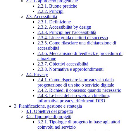
2.2. L’approccio progettuale
2.2.1. Buone pratiche
2.2.2. Principi
2.3. Accessibilità
2.3.1. Definizione
2.3.2. Accessibilità by design
2.3.3. Principi per l’accessibilità
2.3.4. Linee guida e criteri di successo
2.3.5. Come rilasciare una dichiarazione di
accessibilità
2.3.6. Meccanismo di feedback e procedura di
attuazione
2.3.7. Obiettivi accessibilità
2.3.8. Normativa e approfondimenti
2.4. Privacy
2.4.1. Come rispettare la privacy sin dalla
progettazione di un sito o servizio digitale
2.4.2. Richiedi il consenso quando necessario
2.4.3. Le basi del sito web: architettura,
informativa privacy, riferimenti DPO
3. Pianificazione, gestione e strategia
3.1. Obiettivi del progetto
3.2. Tipologie di progetti
3.2.1. Tipologie di progetto in base agli attori
coinvolti nel servizio