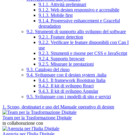
9.1.1. Attività preliminari
9.1.2. Web design responsivo e accessibile
9.1.3. Mobile first
9.1.4. Progressive enhancement e Graceful
degradation
9.2. Strumenti di supporto allo sviluppo del software
9.2.1. Feature detection
9.2.2. Verificare le feature disponibili con Can I
use
9.2.3. Strumenti e risorse per CSS e JavaScript
9.2.4. Supporto browser
9.2.5. Misurare le prestazioni
9.3. Catalogo del riuso
9.4. Sviluppare con il design system .italia
9.4.1. Il framework Bootstrap Italia
9.4.2. Il kit di sviluppo React
9.4.3. Il kit di sviluppo Angular
9.5. Sviluppare con i modelli di sito e servizi
1. Scopo, destinatari e uso del Manuale operativo di design
Team per la Trasformazione Digitale
in collaborazione con
Agenzia per l'Italia Digitale