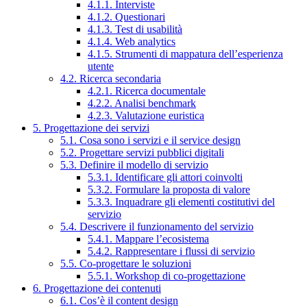
4.1.1. Interviste
4.1.2. Questionari
4.1.3. Test di usabilità
4.1.4. Web analytics
4.1.5. Strumenti di mappatura dell’esperienza
utente
4.2. Ricerca secondaria
4.2.1. Ricerca documentale
4.2.2. Analisi benchmark
4.2.3. Valutazione euristica
5. Progettazione dei servizi
5.1. Cosa sono i servizi e il service design
5.2. Progettare servizi pubblici digitali
5.3. Definire il modello di servizio
5.3.1. Identificare gli attori coinvolti
5.3.2. Formulare la proposta di valore
5.3.3. Inquadrare gli elementi costitutivi del
servizio
5.4. Descrivere il funzionamento del servizio
5.4.1. Mappare l’ecosistema
5.4.2. Rappresentare i flussi di servizio
5.5. Co-progettare le soluzioni
5.5.1. Workshop di co-progettazione
6. Progettazione dei contenuti
6.1. Cos’è il content design