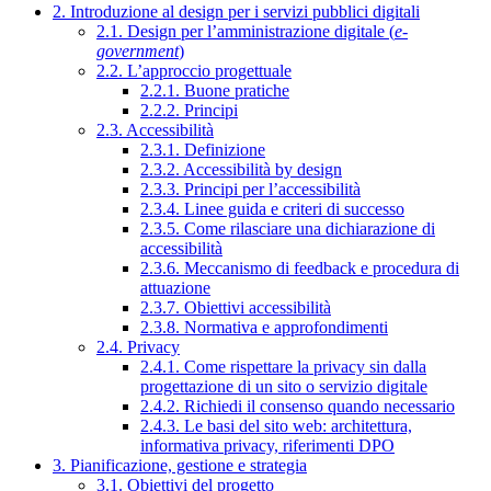
2. Introduzione al design per i servizi pubblici digitali
2.1. Design per l’amministrazione digitale (
e-
government
)
2.2. L’approccio progettuale
2.2.1. Buone pratiche
2.2.2. Principi
2.3. Accessibilità
2.3.1. Definizione
2.3.2. Accessibilità by design
2.3.3. Principi per l’accessibilità
2.3.4. Linee guida e criteri di successo
2.3.5. Come rilasciare una dichiarazione di
accessibilità
2.3.6. Meccanismo di feedback e procedura di
attuazione
2.3.7. Obiettivi accessibilità
2.3.8. Normativa e approfondimenti
2.4. Privacy
2.4.1. Come rispettare la privacy sin dalla
progettazione di un sito o servizio digitale
2.4.2. Richiedi il consenso quando necessario
2.4.3. Le basi del sito web: architettura,
informativa privacy, riferimenti DPO
3. Pianificazione, gestione e strategia
3.1. Obiettivi del progetto