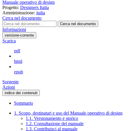
Manuale operativo di design
Progetto:
Designers Italia
Amministrazione:
italia
Cerca nel documento
Cerca nel documento
Informazioni
versione-corrente
Scarica
pdf
html
epub
Sorgente
Azioni
indice dei contenuti
Sommario
1. Scopo, destinatari e uso del Manuale operativo di design
1.1. Versionamento e storico
1.2. Consultazione del manuale
1.3. Contribuisci al manuale