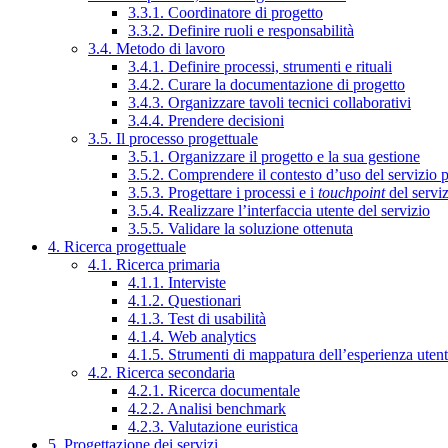
3.3.1. Coordinatore di progetto
3.3.2. Definire ruoli e responsabilità
3.4. Metodo di lavoro
3.4.1. Definire processi, strumenti e rituali
3.4.2. Curare la documentazione di progetto
3.4.3. Organizzare tavoli tecnici collaborativi
3.4.4. Prendere decisioni
3.5. Il processo progettuale
3.5.1. Organizzare il progetto e la sua gestione
3.5.2. Comprendere il contesto d’uso del servizio 
3.5.3. Progettare i processi e i
touchpoint
del servi
3.5.4. Realizzare l’interfaccia utente del servizio
3.5.5. Validare la soluzione ottenuta
4. Ricerca progettuale
4.1. Ricerca primaria
4.1.1. Interviste
4.1.2. Questionari
4.1.3. Test di usabilità
4.1.4. Web analytics
4.1.5. Strumenti di mappatura dell’esperienza uten
4.2. Ricerca secondaria
4.2.1. Ricerca documentale
4.2.2. Analisi benchmark
4.2.3. Valutazione euristica
5. Progettazione dei servizi