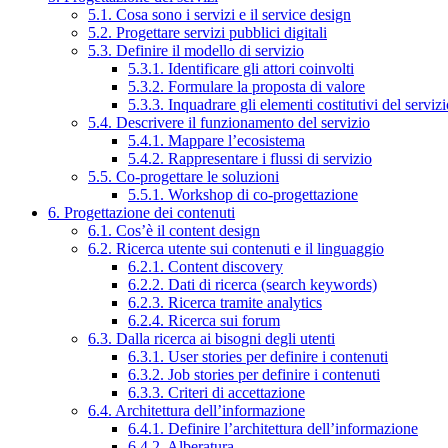
5.1. Cosa sono i servizi e il service design
5.2. Progettare servizi pubblici digitali
5.3. Definire il modello di servizio
5.3.1. Identificare gli attori coinvolti
5.3.2. Formulare la proposta di valore
5.3.3. Inquadrare gli elementi costitutivi del serviz
5.4. Descrivere il funzionamento del servizio
5.4.1. Mappare l’ecosistema
5.4.2. Rappresentare i flussi di servizio
5.5. Co-progettare le soluzioni
5.5.1. Workshop di co-progettazione
6. Progettazione dei contenuti
6.1. Cos’è il content design
6.2. Ricerca utente sui contenuti e il linguaggio
6.2.1. Content discovery
6.2.2. Dati di ricerca (search keywords)
6.2.3. Ricerca tramite analytics
6.2.4. Ricerca sui forum
6.3. Dalla ricerca ai bisogni degli utenti
6.3.1. User stories per definire i contenuti
6.3.2. Job stories per definire i contenuti
6.3.3. Criteri di accettazione
6.4. Architettura dell’informazione
6.4.1. Definire l’architettura dell’informazione
6.4.2. Alberatura