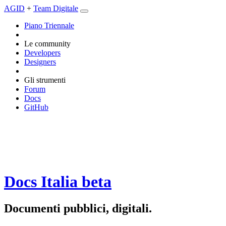
AGID
+
Team Digitale
Piano Triennale
Le community
Developers
Designers
Gli strumenti
Forum
Docs
GitHub
Docs Italia
beta
Documenti pubblici, digitali.