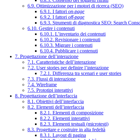
6.8.3. Consenso dei soggetti ritratti
6.9. Ottimizzazione per i motori di ricerca (SEO)
6.9.1. I fattori
on-page
6.9.2. I fattori
off-page
6.9.3. Strumenti di diagnostica SEO: Search Cons
6.10. Gestire i contenuti
6.10.1. L’inventario dei contenuti
6.10.2. Revisionare i contenuti
6.10.3. Migrare i contenuti
6.10.4. Pubblicare i contenuti
7. Progettazione dell’interazione
7.1. Caratteristiche dell’interazione
7.2. User stories per definire l’interazione
7.2.1. Differenza tra scenari e user stories
7.3. Flussi di interazione
7.4. Wireframe
7.5. Prototipi interattivi
8. Progettazione dell’interfaccia
8.1. Obiettivi dell’interfaccia
8.2. Elementi dell’interfaccia
8.2.1. Elementi di composizione
8.2.2. Elementi interattivi
8.2.3. Elementi testuali (microtesti)
8.3. Progettare e costruire in alta fedeltà
8.3.1. Layout di pagina