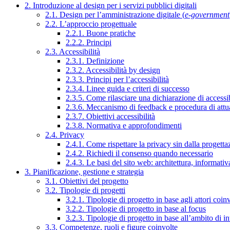
2. Introduzione al design per i servizi pubblici digitali
2.1. Design per l’amministrazione digitale (
e-government
2.2. L’approccio progettuale
2.2.1. Buone pratiche
2.2.2. Principi
2.3. Accessibilità
2.3.1. Definizione
2.3.2. Accessibilità by design
2.3.3. Principi per l’accessibilità
2.3.4. Linee guida e criteri di successo
2.3.5. Come rilasciare una dichiarazione di accessib
2.3.6. Meccanismo di feedback e procedura di attu
2.3.7. Obiettivi accessibilità
2.3.8. Normativa e approfondimenti
2.4. Privacy
2.4.1. Come rispettare la privacy sin dalla progettaz
2.4.2. Richiedi il consenso quando necessario
2.4.3. Le basi del sito web: architettura, informati
3. Pianificazione, gestione e strategia
3.1. Obiettivi del progetto
3.2. Tipologie di progetti
3.2.1. Tipologie di progetto in base agli attori coinv
3.2.2. Tipologie di progetto in base al focus
3.2.3. Tipologie di progetto in base all’ambito di i
3.3. Competenze, ruoli e figure coinvolte