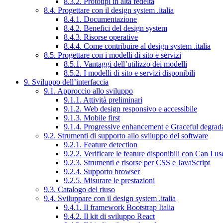
8.3.2. Prototipi in alta fedeltà
8.4. Progettare con il design system .italia
8.4.1. Documentazione
8.4.2. Benefici del design system
8.4.3. Risorse operative
8.4.4. Come contribuire al design system .italia
8.5. Progettare con i modelli di sito e servizi
8.5.1. Vantaggi dell’utilizzo dei modelli
8.5.2. I modelli di sito e servizi disponibili
9. Sviluppo dell’interfaccia
9.1. Approccio allo sviluppo
9.1.1. Attività preliminari
9.1.2. Web design responsivo e accessibile
9.1.3. Mobile first
9.1.4. Progressive enhancement e Graceful degrad
9.2. Strumenti di supporto allo sviluppo del software
9.2.1. Feature detection
9.2.2. Verificare le feature disponibili con Can I us
9.2.3. Strumenti e risorse per CSS e JavaScript
9.2.4. Supporto browser
9.2.5. Misurare le prestazioni
9.3. Catalogo del riuso
9.4. Sviluppare con il design system .italia
9.4.1. Il framework Bootstrap Italia
9.4.2. Il kit di sviluppo React