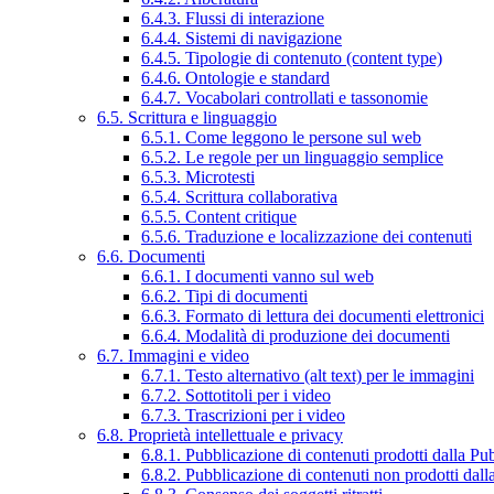
6.4.3. Flussi di interazione
6.4.4. Sistemi di navigazione
6.4.5. Tipologie di contenuto (content type)
6.4.6. Ontologie e standard
6.4.7. Vocabolari controllati e tassonomie
6.5. Scrittura e linguaggio
6.5.1. Come leggono le persone sul web
6.5.2. Le regole per un linguaggio semplice
6.5.3. Microtesti
6.5.4. Scrittura collaborativa
6.5.5. Content critique
6.5.6. Traduzione e localizzazione dei contenuti
6.6. Documenti
6.6.1. I documenti vanno sul web
6.6.2. Tipi di documenti
6.6.3. Formato di lettura dei documenti elettronici
6.6.4. Modalità di produzione dei documenti
6.7. Immagini e video
6.7.1. Testo alternativo (alt text) per le immagini
6.7.2. Sottotitoli per i video
6.7.3. Trascrizioni per i video
6.8. Proprietà intellettuale e privacy
6.8.1. Pubblicazione di contenuti prodotti dalla P
6.8.2. Pubblicazione di contenuti non prodotti dal