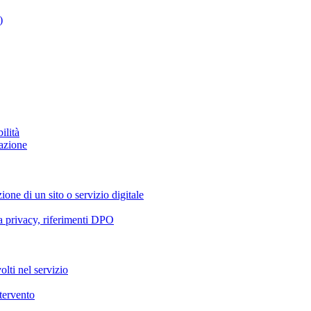
)
ilità
azione
ione di un sito o servizio digitale
va privacy, riferimenti DPO
olti nel servizio
ntervento