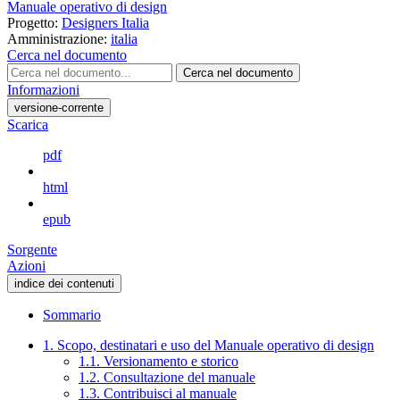
Manuale operativo di design
Progetto:
Designers Italia
Amministrazione:
italia
Cerca nel documento
Cerca nel documento
Informazioni
versione-corrente
Scarica
pdf
html
epub
Sorgente
Azioni
indice dei contenuti
Sommario
1. Scopo, destinatari e uso del Manuale operativo di design
1.1. Versionamento e storico
1.2. Consultazione del manuale
1.3. Contribuisci al manuale