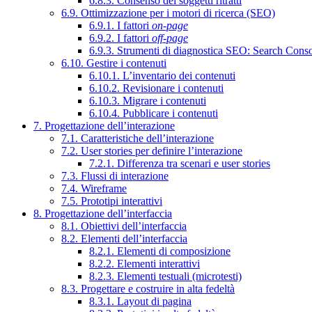
6.8.3. Consenso dei soggetti ritratti
6.9. Ottimizzazione per i motori di ricerca (SEO)
6.9.1. I fattori
on-page
6.9.2. I fattori
off-page
6.9.3. Strumenti di diagnostica SEO: Search Cons
6.10. Gestire i contenuti
6.10.1. L’inventario dei contenuti
6.10.2. Revisionare i contenuti
6.10.3. Migrare i contenuti
6.10.4. Pubblicare i contenuti
7. Progettazione dell’interazione
7.1. Caratteristiche dell’interazione
7.2. User stories per definire l’interazione
7.2.1. Differenza tra scenari e user stories
7.3. Flussi di interazione
7.4. Wireframe
7.5. Prototipi interattivi
8. Progettazione dell’interfaccia
8.1. Obiettivi dell’interfaccia
8.2. Elementi dell’interfaccia
8.2.1. Elementi di composizione
8.2.2. Elementi interattivi
8.2.3. Elementi testuali (microtesti)
8.3. Progettare e costruire in alta fedeltà
8.3.1. Layout di pagina