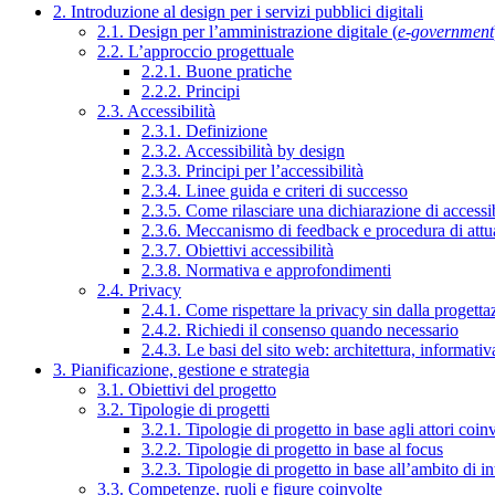
2. Introduzione al design per i servizi pubblici digitali
2.1. Design per l’amministrazione digitale (
e-government
2.2. L’approccio progettuale
2.2.1. Buone pratiche
2.2.2. Principi
2.3. Accessibilità
2.3.1. Definizione
2.3.2. Accessibilità by design
2.3.3. Principi per l’accessibilità
2.3.4. Linee guida e criteri di successo
2.3.5. Come rilasciare una dichiarazione di accessib
2.3.6. Meccanismo di feedback e procedura di attu
2.3.7. Obiettivi accessibilità
2.3.8. Normativa e approfondimenti
2.4. Privacy
2.4.1. Come rispettare la privacy sin dalla progettaz
2.4.2. Richiedi il consenso quando necessario
2.4.3. Le basi del sito web: architettura, informati
3. Pianificazione, gestione e strategia
3.1. Obiettivi del progetto
3.2. Tipologie di progetti
3.2.1. Tipologie di progetto in base agli attori coinv
3.2.2. Tipologie di progetto in base al focus
3.2.3. Tipologie di progetto in base all’ambito di i
3.3. Competenze, ruoli e figure coinvolte