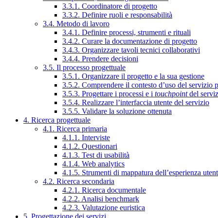
3.3.1. Coordinatore di progetto
3.3.2. Definire ruoli e responsabilità
3.4. Metodo di lavoro
3.4.1. Definire processi, strumenti e rituali
3.4.2. Curare la documentazione di progetto
3.4.3. Organizzare tavoli tecnici collaborativi
3.4.4. Prendere decisioni
3.5. Il processo progettuale
3.5.1. Organizzare il progetto e la sua gestione
3.5.2. Comprendere il contesto d’uso del servizio 
3.5.3. Progettare i processi e i
touchpoint
del servi
3.5.4. Realizzare l’interfaccia utente del servizio
3.5.5. Validare la soluzione ottenuta
4. Ricerca progettuale
4.1. Ricerca primaria
4.1.1. Interviste
4.1.2. Questionari
4.1.3. Test di usabilità
4.1.4. Web analytics
4.1.5. Strumenti di mappatura dell’esperienza uten
4.2. Ricerca secondaria
4.2.1. Ricerca documentale
4.2.2. Analisi benchmark
4.2.3. Valutazione euristica
5. Progettazione dei servizi