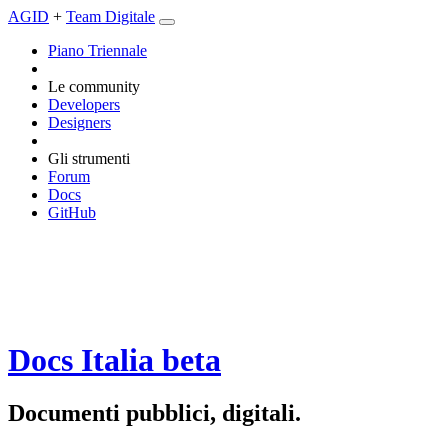
AGID
+
Team Digitale
Piano Triennale
Le community
Developers
Designers
Gli strumenti
Forum
Docs
GitHub
Docs Italia
beta
Documenti pubblici, digitali.