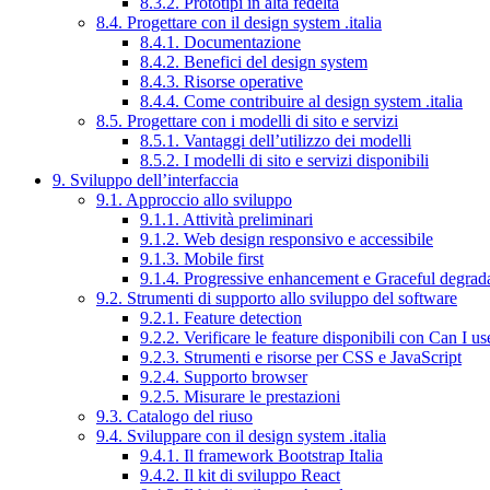
8.3.2. Prototipi in alta fedeltà
8.4. Progettare con il design system .italia
8.4.1. Documentazione
8.4.2. Benefici del design system
8.4.3. Risorse operative
8.4.4. Come contribuire al design system .italia
8.5. Progettare con i modelli di sito e servizi
8.5.1. Vantaggi dell’utilizzo dei modelli
8.5.2. I modelli di sito e servizi disponibili
9. Sviluppo dell’interfaccia
9.1. Approccio allo sviluppo
9.1.1. Attività preliminari
9.1.2. Web design responsivo e accessibile
9.1.3. Mobile first
9.1.4. Progressive enhancement e Graceful degrad
9.2. Strumenti di supporto allo sviluppo del software
9.2.1. Feature detection
9.2.2. Verificare le feature disponibili con Can I us
9.2.3. Strumenti e risorse per CSS e JavaScript
9.2.4. Supporto browser
9.2.5. Misurare le prestazioni
9.3. Catalogo del riuso
9.4. Sviluppare con il design system .italia
9.4.1. Il framework Bootstrap Italia
9.4.2. Il kit di sviluppo React