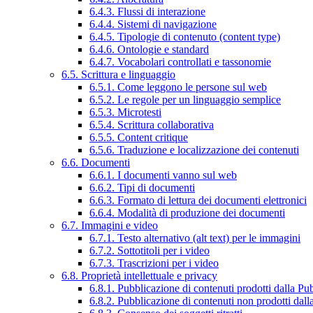
6.4.3. Flussi di interazione
6.4.4. Sistemi di navigazione
6.4.5. Tipologie di contenuto (content type)
6.4.6. Ontologie e standard
6.4.7. Vocabolari controllati e tassonomie
6.5. Scrittura e linguaggio
6.5.1. Come leggono le persone sul web
6.5.2. Le regole per un linguaggio semplice
6.5.3. Microtesti
6.5.4. Scrittura collaborativa
6.5.5. Content critique
6.5.6. Traduzione e localizzazione dei contenuti
6.6. Documenti
6.6.1. I documenti vanno sul web
6.6.2. Tipi di documenti
6.6.3. Formato di lettura dei documenti elettronici
6.6.4. Modalità di produzione dei documenti
6.7. Immagini e video
6.7.1. Testo alternativo (alt text) per le immagini
6.7.2. Sottotitoli per i video
6.7.3. Trascrizioni per i video
6.8. Proprietà intellettuale e privacy
6.8.1. Pubblicazione di contenuti prodotti dalla P
6.8.2. Pubblicazione di contenuti non prodotti dal