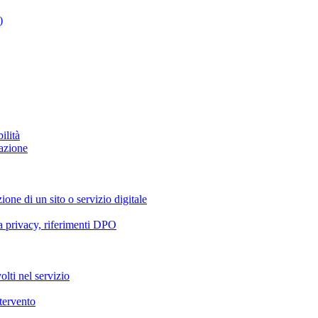
)
ilità
azione
ione di un sito o servizio digitale
va privacy, riferimenti DPO
olti nel servizio
ntervento