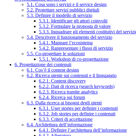
5.1. Cosa sono i servizi e il service design
5.2. Progettare servizi pubblici digitali
5.3. Definire il modello di servizio
5.3.1. Identificare gli attori coinvolti
5.3.2. Formulare la proposta di valore
5.3.3. Inquadrare gli elementi costitutivi del serviz
5.4. Descrivere il funzionamento del servizio
5.4.1. Mappare l’ecosistema
5.4.2. Rappresentare i flussi di servizio
5.5. Co-progettare le soluzioni
5.5.1. Workshop di co-progettazione
6. Progettazione dei contenuti
6.1. Cos’è il content design
6.2. Ricerca utente sui contenuti e il linguaggio
6.2.1. Content discovery
6.2.2. Dati di ricerca (search keywords)
6.2.3. Ricerca tramite analytics
6.2.4. Ricerca sui forum
6.3. Dalla ricerca ai bisogni degli utenti
6.3.1. User stories per definire i contenuti
6.3.2. Job stories per definire i contenuti
6.3.3. Criteri di accettazione
6.4. Architettura dell’informazione
6.4.1. Definire l’architettura dell’informazione
6.4.2. Alberatura