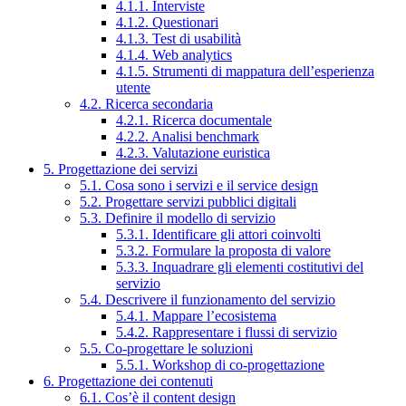
4.1.1. Interviste
4.1.2. Questionari
4.1.3. Test di usabilità
4.1.4. Web analytics
4.1.5. Strumenti di mappatura dell’esperienza
utente
4.2. Ricerca secondaria
4.2.1. Ricerca documentale
4.2.2. Analisi benchmark
4.2.3. Valutazione euristica
5. Progettazione dei servizi
5.1. Cosa sono i servizi e il service design
5.2. Progettare servizi pubblici digitali
5.3. Definire il modello di servizio
5.3.1. Identificare gli attori coinvolti
5.3.2. Formulare la proposta di valore
5.3.3. Inquadrare gli elementi costitutivi del
servizio
5.4. Descrivere il funzionamento del servizio
5.4.1. Mappare l’ecosistema
5.4.2. Rappresentare i flussi di servizio
5.5. Co-progettare le soluzioni
5.5.1. Workshop di co-progettazione
6. Progettazione dei contenuti
6.1. Cos’è il content design