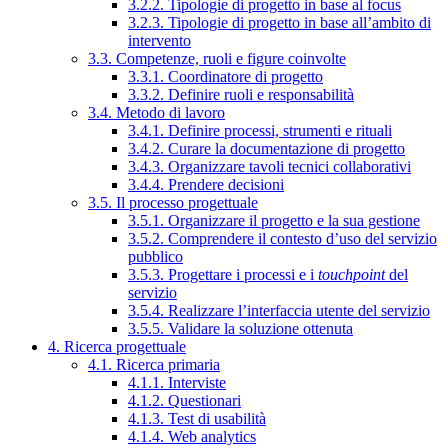
3.2.2. Tipologie di progetto in base al focus
3.2.3. Tipologie di progetto in base all’ambito di
intervento
3.3. Competenze, ruoli e figure coinvolte
3.3.1. Coordinatore di progetto
3.3.2. Definire ruoli e responsabilità
3.4. Metodo di lavoro
3.4.1. Definire processi, strumenti e rituali
3.4.2. Curare la documentazione di progetto
3.4.3. Organizzare tavoli tecnici collaborativi
3.4.4. Prendere decisioni
3.5. Il processo progettuale
3.5.1. Organizzare il progetto e la sua gestione
3.5.2. Comprendere il contesto d’uso del servizio
pubblico
3.5.3. Progettare i processi e i
touchpoint
del
servizio
3.5.4. Realizzare l’interfaccia utente del servizio
3.5.5. Validare la soluzione ottenuta
4. Ricerca progettuale
4.1. Ricerca primaria
4.1.1. Interviste
4.1.2. Questionari
4.1.3. Test di usabilità
4.1.4. Web analytics