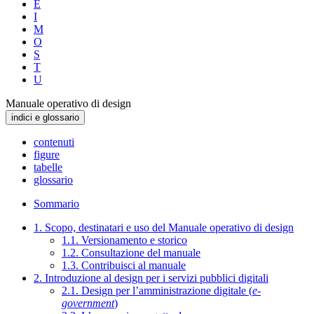
E
I
M
O
S
T
U
Manuale operativo di design
indici e glossario
contenuti
figure
tabelle
glossario
Sommario
1. Scopo, destinatari e uso del Manuale operativo di design
1.1. Versionamento e storico
1.2. Consultazione del manuale
1.3. Contribuisci al manuale
2. Introduzione al design per i servizi pubblici digitali
2.1. Design per l’amministrazione digitale (
e-
government
)