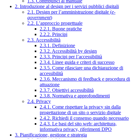
1.3. Contribuisci al manuale
2. Introduzione al design per i servizi pubblici digitali
2.1. Design per l’amministrazione digitale (
e-
government
)
2.2. L’approccio progettuale
2.2.1. Buone pratiche
2.2.2. Principi
2.3. Accessibilità
2.3.1. Definizione
2.3.2. Accessibilità by design
2.3.3. Principi per l’accessibilità
2.3.4. Linee guida e criteri di successo
2.3.5. Come rilasciare una dichiarazione di
accessibilità
2.3.6. Meccanismo di feedback e procedura di
attuazione
2.3.7. Obiettivi accessibilità
2.3.8. Normativa e approfondimenti
2.4. Privacy
2.4.1. Come rispettare la privacy sin dalla
progettazione di un sito o servizio digitale
2.4.2. Richiedi il consenso quando necessario
2.4.3. Le basi del sito web: architettura,
informativa privacy, riferimenti DPO
3. Pianificazione, gestione e strategia