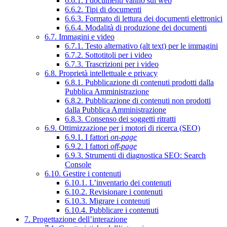
6.6.1. I documenti vanno sul web
6.6.2. Tipi di documenti
6.6.3. Formato di lettura dei documenti elettronici
6.6.4. Modalità di produzione dei documenti
6.7. Immagini e video
6.7.1. Testo alternativo (alt text) per le immagini
6.7.2. Sottotitoli per i video
6.7.3. Trascrizioni per i video
6.8. Proprietà intellettuale e privacy
6.8.1. Pubblicazione di contenuti prodotti dalla
Pubblica Amministrazione
6.8.2. Pubblicazione di contenuti non prodotti
dalla Pubblica Amministrazione
6.8.3. Consenso dei soggetti ritratti
6.9. Ottimizzazione per i motori di ricerca (SEO)
6.9.1. I fattori
on-page
6.9.2. I fattori
off-page
6.9.3. Strumenti di diagnostica SEO: Search
Console
6.10. Gestire i contenuti
6.10.1. L’inventario dei contenuti
6.10.2. Revisionare i contenuti
6.10.3. Migrare i contenuti
6.10.4. Pubblicare i contenuti
7. Progettazione dell’interazione