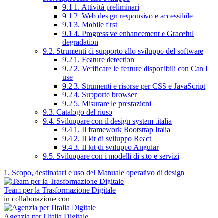
9.1.1. Attività preliminari
9.1.2. Web design responsivo e accessibile
9.1.3. Mobile first
9.1.4. Progressive enhancement e Graceful
degradation
9.2. Strumenti di supporto allo sviluppo del software
9.2.1. Feature detection
9.2.2. Verificare le feature disponibili con Can I
use
9.2.3. Strumenti e risorse per CSS e JavaScript
9.2.4. Supporto browser
9.2.5. Misurare le prestazioni
9.3. Catalogo del riuso
9.4. Sviluppare con il design system .italia
9.4.1. Il framework Bootstrap Italia
9.4.2. Il kit di sviluppo React
9.4.3. Il kit di sviluppo Angular
9.5. Sviluppare con i modelli di sito e servizi
1. Scopo, destinatari e uso del Manuale operativo di design
Team per la Trasformazione Digitale
in collaborazione con
Agenzia per l'Italia Digitale