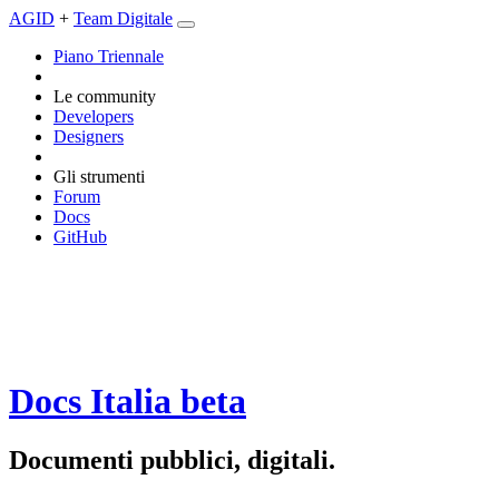
AGID
+
Team Digitale
Piano Triennale
Le community
Developers
Designers
Gli strumenti
Forum
Docs
GitHub
Docs Italia
beta
Documenti pubblici, digitali.