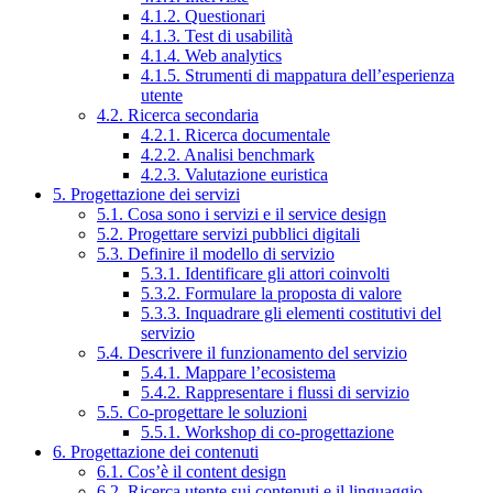
4.1.2. Questionari
4.1.3. Test di usabilità
4.1.4. Web analytics
4.1.5. Strumenti di mappatura dell’esperienza
utente
4.2. Ricerca secondaria
4.2.1. Ricerca documentale
4.2.2. Analisi benchmark
4.2.3. Valutazione euristica
5. Progettazione dei servizi
5.1. Cosa sono i servizi e il service design
5.2. Progettare servizi pubblici digitali
5.3. Definire il modello di servizio
5.3.1. Identificare gli attori coinvolti
5.3.2. Formulare la proposta di valore
5.3.3. Inquadrare gli elementi costitutivi del
servizio
5.4. Descrivere il funzionamento del servizio
5.4.1. Mappare l’ecosistema
5.4.2. Rappresentare i flussi di servizio
5.5. Co-progettare le soluzioni
5.5.1. Workshop di co-progettazione
6. Progettazione dei contenuti
6.1. Cos’è il content design
6.2. Ricerca utente sui contenuti e il linguaggio