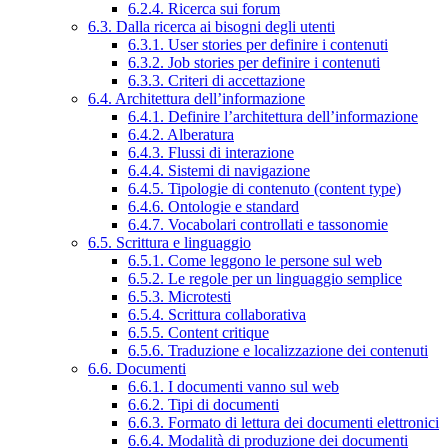
6.2.4. Ricerca sui forum
6.3. Dalla ricerca ai bisogni degli utenti
6.3.1. User stories per definire i contenuti
6.3.2. Job stories per definire i contenuti
6.3.3. Criteri di accettazione
6.4. Architettura dell’informazione
6.4.1. Definire l’architettura dell’informazione
6.4.2. Alberatura
6.4.3. Flussi di interazione
6.4.4. Sistemi di navigazione
6.4.5. Tipologie di contenuto (content type)
6.4.6. Ontologie e standard
6.4.7. Vocabolari controllati e tassonomie
6.5. Scrittura e linguaggio
6.5.1. Come leggono le persone sul web
6.5.2. Le regole per un linguaggio semplice
6.5.3. Microtesti
6.5.4. Scrittura collaborativa
6.5.5. Content critique
6.5.6. Traduzione e localizzazione dei contenuti
6.6. Documenti
6.6.1. I documenti vanno sul web
6.6.2. Tipi di documenti
6.6.3. Formato di lettura dei documenti elettronici
6.6.4. Modalità di produzione dei documenti