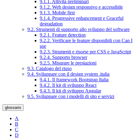
9.1.1. Attività preliminari
9.1.2. Web design responsivo e accessibile
9.1.3. Mobile first
9.1.4. Progressive enhancement e Graceful
degradation
9.2. Strumenti di supporto allo sviluppo del software
9.2.1. Feature detection
9.2.2. Verificare le feature disponibili con Can I
use
9.2.3. Strumenti e risorse per CSS e JavaScript
9.2.4. Supporto browser
9.2.5. Misurare le prestazioni
9.3. Catalogo del riuso
9.4. Sviluppare con il design system .italia
9.4.1. Il framework Bootstrap Italia
9.4.2. Il kit di sviluppo React
9.4.3. Il kit di sviluppo Angular
9.5. Sviluppare con i modelli di sito e servizi
glossario
A
B
C
D