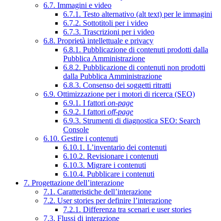
6.7. Immagini e video
6.7.1. Testo alternativo (alt text) per le immagini
6.7.2. Sottotitoli per i video
6.7.3. Trascrizioni per i video
6.8. Proprietà intellettuale e privacy
6.8.1. Pubblicazione di contenuti prodotti dalla
Pubblica Amministrazione
6.8.2. Pubblicazione di contenuti non prodotti
dalla Pubblica Amministrazione
6.8.3. Consenso dei soggetti ritratti
6.9. Ottimizzazione per i motori di ricerca (SEO)
6.9.1. I fattori
on-page
6.9.2. I fattori
off-page
6.9.3. Strumenti di diagnostica SEO: Search
Console
6.10. Gestire i contenuti
6.10.1. L’inventario dei contenuti
6.10.2. Revisionare i contenuti
6.10.3. Migrare i contenuti
6.10.4. Pubblicare i contenuti
7. Progettazione dell’interazione
7.1. Caratteristiche dell’interazione
7.2. User stories per definire l’interazione
7.2.1. Differenza tra scenari e user stories
7.3. Flussi di interazione