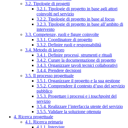
3.2. Tipologie di progetti
3.2.1. Tipologie di progetto in base agli attori
coinvolti nel servizio
3.2.2. Tipologie di progetto in base al focus
3.2.3. Tipologie di progetto in base all’ambito di
intervento
3.3. Competenze, ruoli e figure coinvolte
3.3.1. Coordinatore di progetto
3.3.2. Definire ruoli e responsabilità
3.4. Metodo di lavoro
3.4.1. Definire processi, strumenti e rituali
3.4.2. Curare la documentazione di progetto
3.4.3. Organizzare tavoli tecnici collaborativi
3.4.4. Prendere decisioni
3.5. Il processo progettuale
3.5.1. Organizzare il progetto e la sua gestione
3.5.2. Comprendere il contesto d’uso del servizio
pubblico
3.5.3. Progettare i processi e i
touchpoint
del
servizio
3.5.4. Realizzare l’interfaccia utente del servizio
3.5.5. Validare la soluzione ottenuta
4. Ricerca progettuale
4.1. Ricerca primaria
4.1.1. Interviste