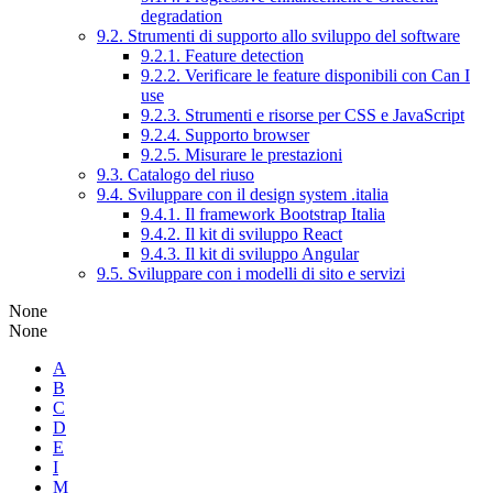
degradation
9.2. Strumenti di supporto allo sviluppo del software
9.2.1. Feature detection
9.2.2. Verificare le feature disponibili con Can I
use
9.2.3. Strumenti e risorse per CSS e JavaScript
9.2.4. Supporto browser
9.2.5. Misurare le prestazioni
9.3. Catalogo del riuso
9.4. Sviluppare con il design system .italia
9.4.1. Il framework Bootstrap Italia
9.4.2. Il kit di sviluppo React
9.4.3. Il kit di sviluppo Angular
9.5. Sviluppare con i modelli di sito e servizi
None
None
A
B
C
D
E
I
M