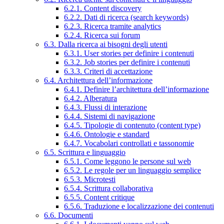
6.2.1. Content discovery
6.2.2. Dati di ricerca (search keywords)
6.2.3. Ricerca tramite analytics
6.2.4. Ricerca sui forum
6.3. Dalla ricerca ai bisogni degli utenti
6.3.1. User stories per definire i contenuti
6.3.2. Job stories per definire i contenuti
6.3.3. Criteri di accettazione
6.4. Architettura dell’informazione
6.4.1. Definire l’architettura dell’informazione
6.4.2. Alberatura
6.4.3. Flussi di interazione
6.4.4. Sistemi di navigazione
6.4.5. Tipologie di contenuto (content type)
6.4.6. Ontologie e standard
6.4.7. Vocabolari controllati e tassonomie
6.5. Scrittura e linguaggio
6.5.1. Come leggono le persone sul web
6.5.2. Le regole per un linguaggio semplice
6.5.3. Microtesti
6.5.4. Scrittura collaborativa
6.5.5. Content critique
6.5.6. Traduzione e localizzazione dei contenuti
6.6. Documenti