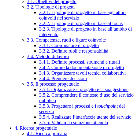
3.1. Obiettivi del progetto
3.2. Tipologie di progetti
3.2.1. Tipologie di progetto in base agli attori
coinvolti nel servizio
3.2.2. Tipologie di progetto in base al focus
3.2.3. Tipologie di progetto in base all’ambito di
intervento
3.3. Competenze, ruoli e figure coinvolte
3.3.1. Coordinatore di progetto
3.3.2. Definire ruoli e responsabilità
3.4. Metodo di lavoro
3.4.1. Definire processi, strumenti e rituali
3.4.2. Curare la documentazione di progetto
3.4.3. Organizzare tavoli tecnici collaborativi
3.4.4. Prendere decisioni
3.5. Il processo progettuale
3.5.1. Organizzare il progetto e la sua gestione
3.5.2. Comprendere il contesto d’uso del servizio
pubblico
3.5.3. Progettare i processi e i
touchpoint
del
servizio
3.5.4. Realizzare l’interfaccia utente del servizio
3.5.5. Validare la soluzione ottenuta
4. Ricerca progettuale
4.1. Ricerca primaria