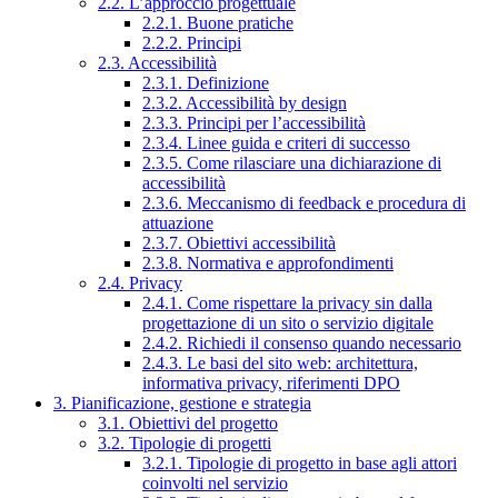
2.2. L’approccio progettuale
2.2.1. Buone pratiche
2.2.2. Principi
2.3. Accessibilità
2.3.1. Definizione
2.3.2. Accessibilità by design
2.3.3. Principi per l’accessibilità
2.3.4. Linee guida e criteri di successo
2.3.5. Come rilasciare una dichiarazione di
accessibilità
2.3.6. Meccanismo di feedback e procedura di
attuazione
2.3.7. Obiettivi accessibilità
2.3.8. Normativa e approfondimenti
2.4. Privacy
2.4.1. Come rispettare la privacy sin dalla
progettazione di un sito o servizio digitale
2.4.2. Richiedi il consenso quando necessario
2.4.3. Le basi del sito web: architettura,
informativa privacy, riferimenti DPO
3. Pianificazione, gestione e strategia
3.1. Obiettivi del progetto
3.2. Tipologie di progetti
3.2.1. Tipologie di progetto in base agli attori
coinvolti nel servizio