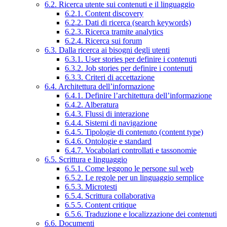
6.2. Ricerca utente sui contenuti e il linguaggio
6.2.1. Content discovery
6.2.2. Dati di ricerca (search keywords)
6.2.3. Ricerca tramite analytics
6.2.4. Ricerca sui forum
6.3. Dalla ricerca ai bisogni degli utenti
6.3.1. User stories per definire i contenuti
6.3.2. Job stories per definire i contenuti
6.3.3. Criteri di accettazione
6.4. Architettura dell’informazione
6.4.1. Definire l’architettura dell’informazione
6.4.2. Alberatura
6.4.3. Flussi di interazione
6.4.4. Sistemi di navigazione
6.4.5. Tipologie di contenuto (content type)
6.4.6. Ontologie e standard
6.4.7. Vocabolari controllati e tassonomie
6.5. Scrittura e linguaggio
6.5.1. Come leggono le persone sul web
6.5.2. Le regole per un linguaggio semplice
6.5.3. Microtesti
6.5.4. Scrittura collaborativa
6.5.5. Content critique
6.5.6. Traduzione e localizzazione dei contenuti
6.6. Documenti