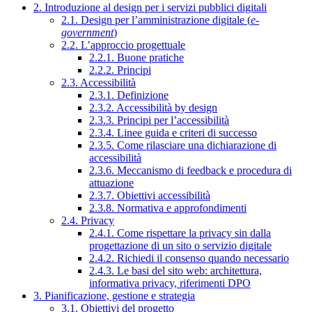
2. Introduzione al design per i servizi pubblici digitali
2.1. Design per l’amministrazione digitale (
e-
government
)
2.2. L’approccio progettuale
2.2.1. Buone pratiche
2.2.2. Principi
2.3. Accessibilità
2.3.1. Definizione
2.3.2. Accessibilità by design
2.3.3. Principi per l’accessibilità
2.3.4. Linee guida e criteri di successo
2.3.5. Come rilasciare una dichiarazione di
accessibilità
2.3.6. Meccanismo di feedback e procedura di
attuazione
2.3.7. Obiettivi accessibilità
2.3.8. Normativa e approfondimenti
2.4. Privacy
2.4.1. Come rispettare la privacy sin dalla
progettazione di un sito o servizio digitale
2.4.2. Richiedi il consenso quando necessario
2.4.3. Le basi del sito web: architettura,
informativa privacy, riferimenti DPO
3. Pianificazione, gestione e strategia
3.1. Obiettivi del progetto