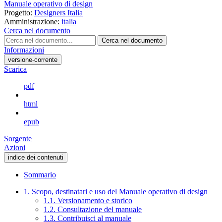
Manuale operativo di design
Progetto:
Designers Italia
Amministrazione:
italia
Cerca nel documento
Cerca nel documento
Informazioni
versione-corrente
Scarica
pdf
html
epub
Sorgente
Azioni
indice dei contenuti
Sommario
1. Scopo, destinatari e uso del Manuale operativo di design
1.1. Versionamento e storico
1.2. Consultazione del manuale
1.3. Contribuisci al manuale