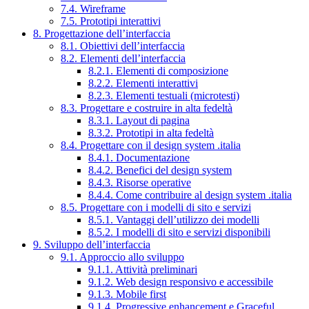
7.4. Wireframe
7.5. Prototipi interattivi
8. Progettazione dell’interfaccia
8.1. Obiettivi dell’interfaccia
8.2. Elementi dell’interfaccia
8.2.1. Elementi di composizione
8.2.2. Elementi interattivi
8.2.3. Elementi testuali (microtesti)
8.3. Progettare e costruire in alta fedeltà
8.3.1. Layout di pagina
8.3.2. Prototipi in alta fedeltà
8.4. Progettare con il design system .italia
8.4.1. Documentazione
8.4.2. Benefici del design system
8.4.3. Risorse operative
8.4.4. Come contribuire al design system .italia
8.5. Progettare con i modelli di sito e servizi
8.5.1. Vantaggi dell’utilizzo dei modelli
8.5.2. I modelli di sito e servizi disponibili
9. Sviluppo dell’interfaccia
9.1. Approccio allo sviluppo
9.1.1. Attività preliminari
9.1.2. Web design responsivo e accessibile
9.1.3. Mobile first
9.1.4. Progressive enhancement e Graceful