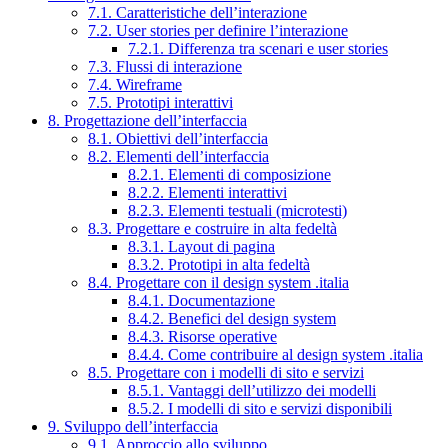
7.1. Caratteristiche dell’interazione
7.2. User stories per definire l’interazione
7.2.1. Differenza tra scenari e user stories
7.3. Flussi di interazione
7.4. Wireframe
7.5. Prototipi interattivi
8. Progettazione dell’interfaccia
8.1. Obiettivi dell’interfaccia
8.2. Elementi dell’interfaccia
8.2.1. Elementi di composizione
8.2.2. Elementi interattivi
8.2.3. Elementi testuali (microtesti)
8.3. Progettare e costruire in alta fedeltà
8.3.1. Layout di pagina
8.3.2. Prototipi in alta fedeltà
8.4. Progettare con il design system .italia
8.4.1. Documentazione
8.4.2. Benefici del design system
8.4.3. Risorse operative
8.4.4. Come contribuire al design system .italia
8.5. Progettare con i modelli di sito e servizi
8.5.1. Vantaggi dell’utilizzo dei modelli
8.5.2. I modelli di sito e servizi disponibili
9. Sviluppo dell’interfaccia
9.1. Approccio allo sviluppo