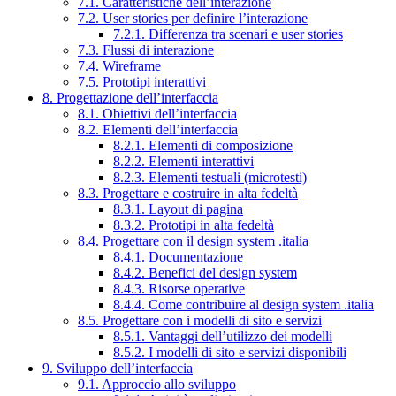
7.1. Caratteristiche dell’interazione
7.2. User stories per definire l’interazione
7.2.1. Differenza tra scenari e user stories
7.3. Flussi di interazione
7.4. Wireframe
7.5. Prototipi interattivi
8. Progettazione dell’interfaccia
8.1. Obiettivi dell’interfaccia
8.2. Elementi dell’interfaccia
8.2.1. Elementi di composizione
8.2.2. Elementi interattivi
8.2.3. Elementi testuali (microtesti)
8.3. Progettare e costruire in alta fedeltà
8.3.1. Layout di pagina
8.3.2. Prototipi in alta fedeltà
8.4. Progettare con il design system .italia
8.4.1. Documentazione
8.4.2. Benefici del design system
8.4.3. Risorse operative
8.4.4. Come contribuire al design system .italia
8.5. Progettare con i modelli di sito e servizi
8.5.1. Vantaggi dell’utilizzo dei modelli
8.5.2. I modelli di sito e servizi disponibili
9. Sviluppo dell’interfaccia
9.1. Approccio allo sviluppo