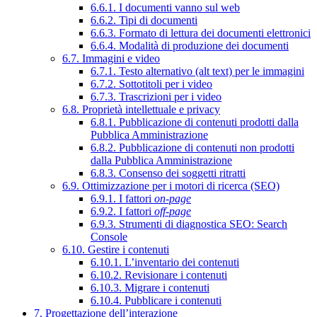
6.6.1. I documenti vanno sul web
6.6.2. Tipi di documenti
6.6.3. Formato di lettura dei documenti elettronici
6.6.4. Modalità di produzione dei documenti
6.7. Immagini e video
6.7.1. Testo alternativo (alt text) per le immagini
6.7.2. Sottotitoli per i video
6.7.3. Trascrizioni per i video
6.8. Proprietà intellettuale e privacy
6.8.1. Pubblicazione di contenuti prodotti dalla
Pubblica Amministrazione
6.8.2. Pubblicazione di contenuti non prodotti
dalla Pubblica Amministrazione
6.8.3. Consenso dei soggetti ritratti
6.9. Ottimizzazione per i motori di ricerca (SEO)
6.9.1. I fattori
on-page
6.9.2. I fattori
off-page
6.9.3. Strumenti di diagnostica SEO: Search
Console
6.10. Gestire i contenuti
6.10.1. L’inventario dei contenuti
6.10.2. Revisionare i contenuti
6.10.3. Migrare i contenuti
6.10.4. Pubblicare i contenuti
7. Progettazione dell’interazione