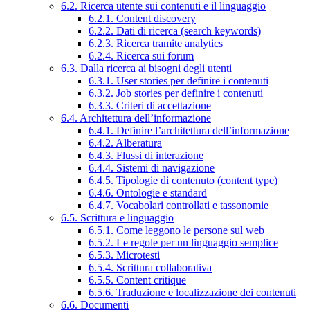
6.2. Ricerca utente sui contenuti e il linguaggio
6.2.1. Content discovery
6.2.2. Dati di ricerca (search keywords)
6.2.3. Ricerca tramite analytics
6.2.4. Ricerca sui forum
6.3. Dalla ricerca ai bisogni degli utenti
6.3.1. User stories per definire i contenuti
6.3.2. Job stories per definire i contenuti
6.3.3. Criteri di accettazione
6.4. Architettura dell’informazione
6.4.1. Definire l’architettura dell’informazione
6.4.2. Alberatura
6.4.3. Flussi di interazione
6.4.4. Sistemi di navigazione
6.4.5. Tipologie di contenuto (content type)
6.4.6. Ontologie e standard
6.4.7. Vocabolari controllati e tassonomie
6.5. Scrittura e linguaggio
6.5.1. Come leggono le persone sul web
6.5.2. Le regole per un linguaggio semplice
6.5.3. Microtesti
6.5.4. Scrittura collaborativa
6.5.5. Content critique
6.5.6. Traduzione e localizzazione dei contenuti
6.6. Documenti