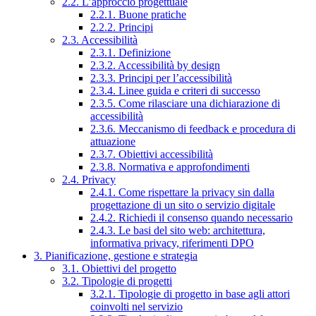
2.2. L’approccio progettuale
2.2.1. Buone pratiche
2.2.2. Principi
2.3. Accessibilità
2.3.1. Definizione
2.3.2. Accessibilità by design
2.3.3. Principi per l’accessibilità
2.3.4. Linee guida e criteri di successo
2.3.5. Come rilasciare una dichiarazione di
accessibilità
2.3.6. Meccanismo di feedback e procedura di
attuazione
2.3.7. Obiettivi accessibilità
2.3.8. Normativa e approfondimenti
2.4. Privacy
2.4.1. Come rispettare la privacy sin dalla
progettazione di un sito o servizio digitale
2.4.2. Richiedi il consenso quando necessario
2.4.3. Le basi del sito web: architettura,
informativa privacy, riferimenti DPO
3. Pianificazione, gestione e strategia
3.1. Obiettivi del progetto
3.2. Tipologie di progetti
3.2.1. Tipologie di progetto in base agli attori
coinvolti nel servizio