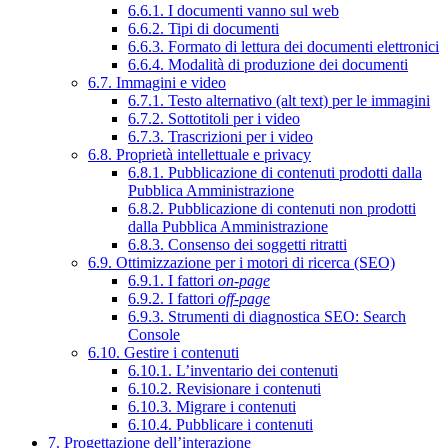
6.6.1. I documenti vanno sul web
6.6.2. Tipi di documenti
6.6.3. Formato di lettura dei documenti elettronici
6.6.4. Modalità di produzione dei documenti
6.7. Immagini e video
6.7.1. Testo alternativo (alt text) per le immagini
6.7.2. Sottotitoli per i video
6.7.3. Trascrizioni per i video
6.8. Proprietà intellettuale e privacy
6.8.1. Pubblicazione di contenuti prodotti dalla
Pubblica Amministrazione
6.8.2. Pubblicazione di contenuti non prodotti
dalla Pubblica Amministrazione
6.8.3. Consenso dei soggetti ritratti
6.9. Ottimizzazione per i motori di ricerca (SEO)
6.9.1. I fattori
on-page
6.9.2. I fattori
off-page
6.9.3. Strumenti di diagnostica SEO: Search
Console
6.10. Gestire i contenuti
6.10.1. L’inventario dei contenuti
6.10.2. Revisionare i contenuti
6.10.3. Migrare i contenuti
6.10.4. Pubblicare i contenuti
7. Progettazione dell’interazione