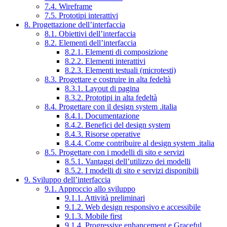
7.4. Wireframe
7.5. Prototipi interattivi
8. Progettazione dell’interfaccia
8.1. Obiettivi dell’interfaccia
8.2. Elementi dell’interfaccia
8.2.1. Elementi di composizione
8.2.2. Elementi interattivi
8.2.3. Elementi testuali (microtesti)
8.3. Progettare e costruire in alta fedeltà
8.3.1. Layout di pagina
8.3.2. Prototipi in alta fedeltà
8.4. Progettare con il design system .italia
8.4.1. Documentazione
8.4.2. Benefici del design system
8.4.3. Risorse operative
8.4.4. Come contribuire al design system .italia
8.5. Progettare con i modelli di sito e servizi
8.5.1. Vantaggi dell’utilizzo dei modelli
8.5.2. I modelli di sito e servizi disponibili
9. Sviluppo dell’interfaccia
9.1. Approccio allo sviluppo
9.1.1. Attività preliminari
9.1.2. Web design responsivo e accessibile
9.1.3. Mobile first
9.1.4. Progressive enhancement e Graceful