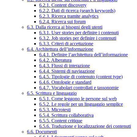
6.2.1. Content discovery
6.2.2. Dati di ricerca (search keywords)
6.2.3. Ricerca tramite analytics
6.2.4. Ricerca sui forum
6.3. Dalla ricerca ai bisogni degli utenti
6.3.1. User stories per definire i contenuti
6.3.2. Job stories per definire i contenuti
6.3.3. Criteri di accettazione
6.4. Architettura dell’informazione
6.4.1. Definire l’architettura dell’informazione
6.4.2. Alberatura
6.4.3. Flussi di interazione
6.4.4. Sistemi di navigazione
6.4.5. Tipologie di contenuto (content type)
6.4.6. Ontologie e standard
6.4.7. Vocabolari controllati e tassonomie
6.5. Scrittura e linguaggio
6.5.1. Come leggono le persone sul web
6.5.2. Le regole per un linguaggio semplice
6.5.3. Microtesti
6.5.4. Scrittura collaborativa
6.5.5. Content critique
6.5.6. Traduzione e localizzazione dei contenuti
6.6. Documenti