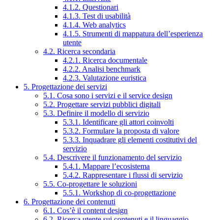
4.1.2. Questionari
4.1.3. Test di usabilità
4.1.4. Web analytics
4.1.5. Strumenti di mappatura dell’esperienza
utente
4.2. Ricerca secondaria
4.2.1. Ricerca documentale
4.2.2. Analisi benchmark
4.2.3. Valutazione euristica
5. Progettazione dei servizi
5.1. Cosa sono i servizi e il service design
5.2. Progettare servizi pubblici digitali
5.3. Definire il modello di servizio
5.3.1. Identificare gli attori coinvolti
5.3.2. Formulare la proposta di valore
5.3.3. Inquadrare gli elementi costitutivi del
servizio
5.4. Descrivere il funzionamento del servizio
5.4.1. Mappare l’ecosistema
5.4.2. Rappresentare i flussi di servizio
5.5. Co-progettare le soluzioni
5.5.1. Workshop di co-progettazione
6. Progettazione dei contenuti
6.1. Cos’è il content design
6.2. Ricerca utente sui contenuti e il linguaggio