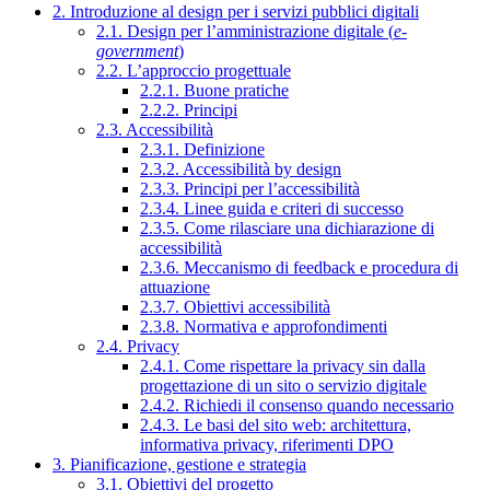
2. Introduzione al design per i servizi pubblici digitali
2.1. Design per l’amministrazione digitale (
e-
government
)
2.2. L’approccio progettuale
2.2.1. Buone pratiche
2.2.2. Principi
2.3. Accessibilità
2.3.1. Definizione
2.3.2. Accessibilità by design
2.3.3. Principi per l’accessibilità
2.3.4. Linee guida e criteri di successo
2.3.5. Come rilasciare una dichiarazione di
accessibilità
2.3.6. Meccanismo di feedback e procedura di
attuazione
2.3.7. Obiettivi accessibilità
2.3.8. Normativa e approfondimenti
2.4. Privacy
2.4.1. Come rispettare la privacy sin dalla
progettazione di un sito o servizio digitale
2.4.2. Richiedi il consenso quando necessario
2.4.3. Le basi del sito web: architettura,
informativa privacy, riferimenti DPO
3. Pianificazione, gestione e strategia
3.1. Obiettivi del progetto