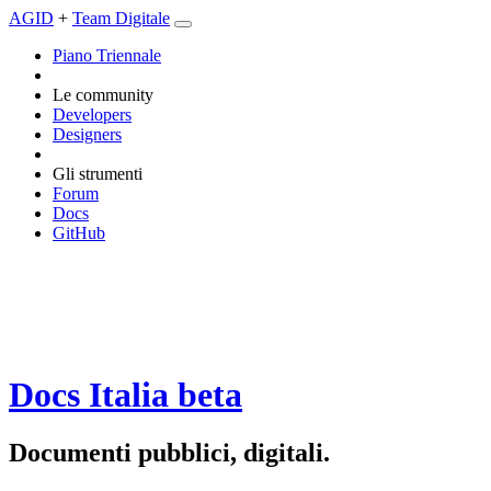
AGID
+
Team Digitale
Piano Triennale
Le community
Developers
Designers
Gli strumenti
Forum
Docs
GitHub
Docs Italia
beta
Documenti pubblici, digitali.