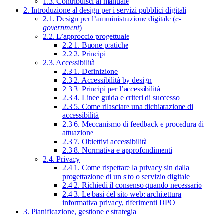
1.3. Contribuisci al manuale
2. Introduzione al design per i servizi pubblici digitali
2.1. Design per l’amministrazione digitale (
e-
government
)
2.2. L’approccio progettuale
2.2.1. Buone pratiche
2.2.2. Principi
2.3. Accessibilità
2.3.1. Definizione
2.3.2. Accessibilità by design
2.3.3. Principi per l’accessibilità
2.3.4. Linee guida e criteri di successo
2.3.5. Come rilasciare una dichiarazione di
accessibilità
2.3.6. Meccanismo di feedback e procedura di
attuazione
2.3.7. Obiettivi accessibilità
2.3.8. Normativa e approfondimenti
2.4. Privacy
2.4.1. Come rispettare la privacy sin dalla
progettazione di un sito o servizio digitale
2.4.2. Richiedi il consenso quando necessario
2.4.3. Le basi del sito web: architettura,
informativa privacy, riferimenti DPO
3. Pianificazione, gestione e strategia