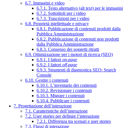
6.7. Immagini e video
6.7.1. Testo alternativo (alt text) per le immagini
6.7.2. Sottotitoli per i video
6.7.3. Trascrizioni per i video
6.8. Proprietà intellettuale e privacy
6.8.1. Pubblicazione di contenuti prodotti dalla
Pubblica Amministrazione
6.8.2. Pubblicazione di contenuti non prodotti
dalla Pubblica Amministrazione
6.8.3. Consenso dei soggetti ritratti
6.9. Ottimizzazione per i motori di ricerca (SEO)
6.9.1. I fattori
on-page
6.9.2. I fattori
off-page
6.9.3. Strumenti di diagnostica SEO: Search
Console
6.10. Gestire i contenuti
6.10.1. L’inventario dei contenuti
6.10.2. Revisionare i contenuti
6.10.3. Migrare i contenuti
6.10.4. Pubblicare i contenuti
7. Progettazione dell’interazione
7.1. Caratteristiche dell’interazione
7.2. User stories per definire l’interazione
7.2.1. Differenza tra scenari e user stories
7.3. Flussi di interazione