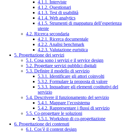
4.1.1. Interviste
4.1.2. Questionari
4.1.3. Test di usabilità
4.1.4. Web analytics
4.1.5. Strumenti di mappatura dell’esperienza
utente
4.2. Ricerca secondaria
4.2.1. Ricerca documentale
4.2.2. Analisi benchmark
4.2.3. Valutazione euristica
5. Progettazione dei servizi
5.1. Cosa sono i servizi e il service design
5.2. Progettare servizi pubblici digitali
5.3. Definire il modello di servizio
5.3.1. Identificare gli attori coinvolti
5.3.2. Formulare la proposta di valore
5.3.3. Inquadrare gli elementi costitutivi del
servizio
5.4. Descrivere il funzionamento del servizio
5.4.1. Mappare l’ecosistema
5.4.2. Rappresentare i flussi di servizio
5.5. Co-progettare le soluzioni
5.5.1. Workshop di co-progettazione
6. Progettazione dei contenuti
6.1. Cos’è il content design