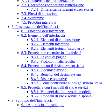
7.1. Caratteristiche dell’interazione
7.2. User stories per definire l’interazione
7.2.1. Differenza tra scenari e user stories
7.3. Flussi di interazione
7.4. Wireframe
7.5. Prototipi interattivi
8. Progettazione dell’interfaccia
8.1. Obiettivi dell’interfaccia
8.2. Elementi dell’interfaccia
8.2.1. Elementi di composizione
8.2.2. Elementi interattivi
8.2.3. Elementi testuali (microtesti)
8.3. Progettare e costruire in alta fedeltà
8.3.1. Layout di pagina
8.3.2. Prototipi in alta fedeltà
8.4. Progettare con il design system .italia
8.4.1. Documentazione
8.4.2. Benefici del design system
8.4.3. Risorse operative
8.4.4. Come contribuire al design system .italia
8.5. Progettare con i modelli di sito e servizi
8.5.1. Vantaggi dell’utilizzo dei modelli
8.5.2. I modelli di sito e servizi disponibili
9. Sviluppo dell’interfaccia
9.1. Approccio allo sviluppo