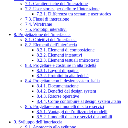
7.1. Caratteristiche dell’interazione
7.2. User stories per definire l’interazione
7.2.1. Differenza tra scenari e user stories
7.3. Flussi di interazione
7.4. Wireframe
7.5. Prototipi interattivi
8. Progettazione dell’interfaccia
8.1. Obiettivi dell’interfaccia
8.2. Elementi dell’interfaccia
8.2.1. Elementi di composizione
8.2.2. Elementi interattivi
8.2.3. Elementi testuali (microtesti)
8.3. Progettare e costruire in alta fedeltà
8.3.1. Layout di pagina
8.3.2. Prototipi in alta fedeltà
8.4. Progettare con il design system .italia
8.4.1. Documentazione
8.4.2. Benefici del design system
8.4.3. Risorse operative
8.4.4. Come contribuire al design system .italia
8.5. Progettare con i modelli di sito e servizi
8.5.1. Vantaggi dell’utilizzo dei modelli
8.5.2. I modelli di sito e servizi disponibili
9. Sviluppo dell’interfaccia
9.1. Approccio allo sviluppo