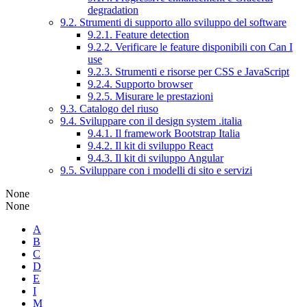
degradation
9.2. Strumenti di supporto allo sviluppo del software
9.2.1. Feature detection
9.2.2. Verificare le feature disponibili con Can I
use
9.2.3. Strumenti e risorse per CSS e JavaScript
9.2.4. Supporto browser
9.2.5. Misurare le prestazioni
9.3. Catalogo del riuso
9.4. Sviluppare con il design system .italia
9.4.1. Il framework Bootstrap Italia
9.4.2. Il kit di sviluppo React
9.4.3. Il kit di sviluppo Angular
9.5. Sviluppare con i modelli di sito e servizi
None
None
A
B
C
D
E
I
M