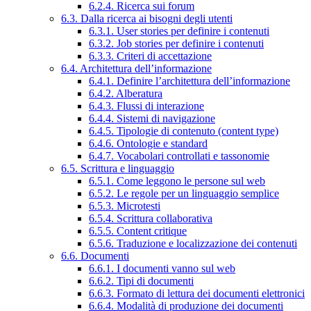
6.2.4. Ricerca sui forum
6.3. Dalla ricerca ai bisogni degli utenti
6.3.1. User stories per definire i contenuti
6.3.2. Job stories per definire i contenuti
6.3.3. Criteri di accettazione
6.4. Architettura dell’informazione
6.4.1. Definire l’architettura dell’informazione
6.4.2. Alberatura
6.4.3. Flussi di interazione
6.4.4. Sistemi di navigazione
6.4.5. Tipologie di contenuto (content type)
6.4.6. Ontologie e standard
6.4.7. Vocabolari controllati e tassonomie
6.5. Scrittura e linguaggio
6.5.1. Come leggono le persone sul web
6.5.2. Le regole per un linguaggio semplice
6.5.3. Microtesti
6.5.4. Scrittura collaborativa
6.5.5. Content critique
6.5.6. Traduzione e localizzazione dei contenuti
6.6. Documenti
6.6.1. I documenti vanno sul web
6.6.2. Tipi di documenti
6.6.3. Formato di lettura dei documenti elettronici
6.6.4. Modalità di produzione dei documenti