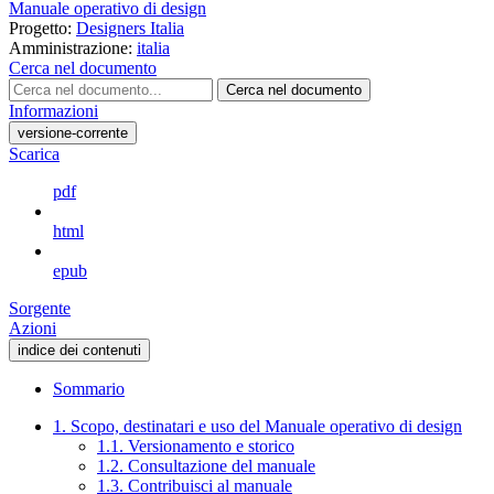
Manuale operativo di design
Progetto:
Designers Italia
Amministrazione:
italia
Cerca nel documento
Cerca nel documento
Informazioni
versione-corrente
Scarica
pdf
html
epub
Sorgente
Azioni
indice dei contenuti
Sommario
1. Scopo, destinatari e uso del Manuale operativo di design
1.1. Versionamento e storico
1.2. Consultazione del manuale
1.3. Contribuisci al manuale