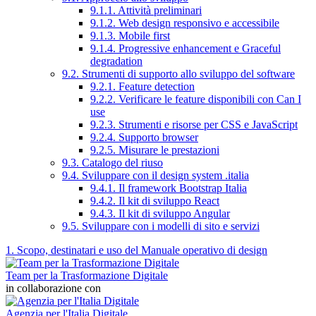
9.1.1. Attività preliminari
9.1.2. Web design responsivo e accessibile
9.1.3. Mobile first
9.1.4. Progressive enhancement e Graceful
degradation
9.2. Strumenti di supporto allo sviluppo del software
9.2.1. Feature detection
9.2.2. Verificare le feature disponibili con Can I
use
9.2.3. Strumenti e risorse per CSS e JavaScript
9.2.4. Supporto browser
9.2.5. Misurare le prestazioni
9.3. Catalogo del riuso
9.4. Sviluppare con il design system .italia
9.4.1. Il framework Bootstrap Italia
9.4.2. Il kit di sviluppo React
9.4.3. Il kit di sviluppo Angular
9.5. Sviluppare con i modelli di sito e servizi
1. Scopo, destinatari e uso del Manuale operativo di design
Team per la Trasformazione Digitale
in collaborazione con
Agenzia per l'Italia Digitale