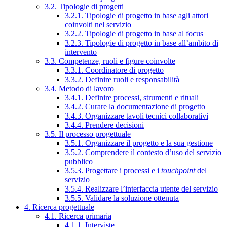
3.2. Tipologie di progetti
3.2.1. Tipologie di progetto in base agli attori
coinvolti nel servizio
3.2.2. Tipologie di progetto in base al focus
3.2.3. Tipologie di progetto in base all’ambito di
intervento
3.3. Competenze, ruoli e figure coinvolte
3.3.1. Coordinatore di progetto
3.3.2. Definire ruoli e responsabilità
3.4. Metodo di lavoro
3.4.1. Definire processi, strumenti e rituali
3.4.2. Curare la documentazione di progetto
3.4.3. Organizzare tavoli tecnici collaborativi
3.4.4. Prendere decisioni
3.5. Il processo progettuale
3.5.1. Organizzare il progetto e la sua gestione
3.5.2. Comprendere il contesto d’uso del servizio
pubblico
3.5.3. Progettare i processi e i
touchpoint
del
servizio
3.5.4. Realizzare l’interfaccia utente del servizio
3.5.5. Validare la soluzione ottenuta
4. Ricerca progettuale
4.1. Ricerca primaria
4.1.1. Interviste