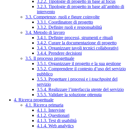
3.2.2. Tipologie di progetto in base al focus
3.2.3. Tipologie di progetto in base all’ambito di
intervento
3.3. Competenze, ruoli e figure coinvolte
3.3.1. Coordinatore di progetto
3.3.2. Definire ruoli e responsabilità
3.4. Metodo di lavoro
3.4.1. Definire processi, strumenti e rituali
3.4.2. Curare la documentazione di progetto
3.4.3. Organizzare tavoli tecnici collaborativi
3.4.4. Prendere decisioni
3.5. Il processo progettuale
3.5.1. Organizzare il progetto e la sua gestione
3.5.2. Comprendere il contesto d’uso del servizio
pubblico
3.5.3. Progettare i processi e i
touchpoint
del
servizio
3.5.4. Realizzare l’interfaccia utente del servizio
3.5.5. Validare la soluzione ottenuta
4. Ricerca progettuale
4.1. Ricerca primaria
4.1.1. Interviste
4.1.2. Questionari
4.1.3. Test di usabilità
4.1.4. Web analytics