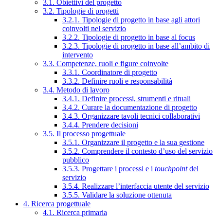
3.1. Obiettivi del progetto
3.2. Tipologie di progetti
3.2.1. Tipologie di progetto in base agli attori
coinvolti nel servizio
3.2.2. Tipologie di progetto in base al focus
3.2.3. Tipologie di progetto in base all’ambito di
intervento
3.3. Competenze, ruoli e figure coinvolte
3.3.1. Coordinatore di progetto
3.3.2. Definire ruoli e responsabilità
3.4. Metodo di lavoro
3.4.1. Definire processi, strumenti e rituali
3.4.2. Curare la documentazione di progetto
3.4.3. Organizzare tavoli tecnici collaborativi
3.4.4. Prendere decisioni
3.5. Il processo progettuale
3.5.1. Organizzare il progetto e la sua gestione
3.5.2. Comprendere il contesto d’uso del servizio
pubblico
3.5.3. Progettare i processi e i
touchpoint
del
servizio
3.5.4. Realizzare l’interfaccia utente del servizio
3.5.5. Validare la soluzione ottenuta
4. Ricerca progettuale
4.1. Ricerca primaria