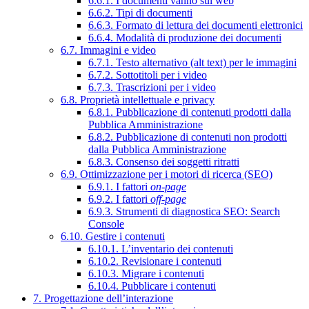
6.6.1. I documenti vanno sul web
6.6.2. Tipi di documenti
6.6.3. Formato di lettura dei documenti elettronici
6.6.4. Modalità di produzione dei documenti
6.7. Immagini e video
6.7.1. Testo alternativo (alt text) per le immagini
6.7.2. Sottotitoli per i video
6.7.3. Trascrizioni per i video
6.8. Proprietà intellettuale e privacy
6.8.1. Pubblicazione di contenuti prodotti dalla
Pubblica Amministrazione
6.8.2. Pubblicazione di contenuti non prodotti
dalla Pubblica Amministrazione
6.8.3. Consenso dei soggetti ritratti
6.9. Ottimizzazione per i motori di ricerca (SEO)
6.9.1. I fattori
on-page
6.9.2. I fattori
off-page
6.9.3. Strumenti di diagnostica SEO: Search
Console
6.10. Gestire i contenuti
6.10.1. L’inventario dei contenuti
6.10.2. Revisionare i contenuti
6.10.3. Migrare i contenuti
6.10.4. Pubblicare i contenuti
7. Progettazione dell’interazione