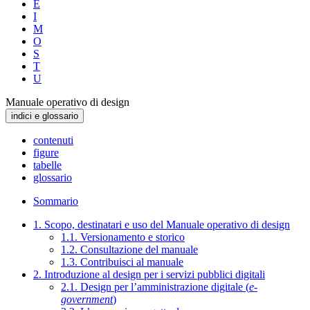
E
I
M
O
S
T
U
Manuale operativo di design
indici e glossario
contenuti
figure
tabelle
glossario
Sommario
1. Scopo, destinatari e uso del Manuale operativo di design
1.1. Versionamento e storico
1.2. Consultazione del manuale
1.3. Contribuisci al manuale
2. Introduzione al design per i servizi pubblici digitali
2.1. Design per l’amministrazione digitale (
e-
government
)