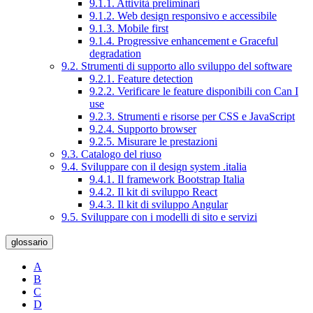
9.1.1. Attività preliminari
9.1.2. Web design responsivo e accessibile
9.1.3. Mobile first
9.1.4. Progressive enhancement e Graceful
degradation
9.2. Strumenti di supporto allo sviluppo del software
9.2.1. Feature detection
9.2.2. Verificare le feature disponibili con Can I
use
9.2.3. Strumenti e risorse per CSS e JavaScript
9.2.4. Supporto browser
9.2.5. Misurare le prestazioni
9.3. Catalogo del riuso
9.4. Sviluppare con il design system .italia
9.4.1. Il framework Bootstrap Italia
9.4.2. Il kit di sviluppo React
9.4.3. Il kit di sviluppo Angular
9.5. Sviluppare con i modelli di sito e servizi
glossario
A
B
C
D