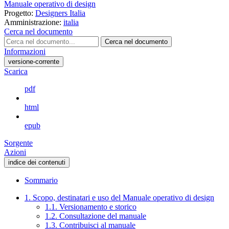
Manuale operativo di design
Progetto:
Designers Italia
Amministrazione:
italia
Cerca nel documento
Cerca nel documento
Informazioni
versione-corrente
Scarica
pdf
html
epub
Sorgente
Azioni
indice dei contenuti
Sommario
1. Scopo, destinatari e uso del Manuale operativo di design
1.1. Versionamento e storico
1.2. Consultazione del manuale
1.3. Contribuisci al manuale