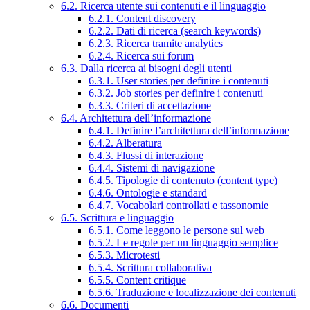
6.2. Ricerca utente sui contenuti e il linguaggio
6.2.1. Content discovery
6.2.2. Dati di ricerca (search keywords)
6.2.3. Ricerca tramite analytics
6.2.4. Ricerca sui forum
6.3. Dalla ricerca ai bisogni degli utenti
6.3.1. User stories per definire i contenuti
6.3.2. Job stories per definire i contenuti
6.3.3. Criteri di accettazione
6.4. Architettura dell’informazione
6.4.1. Definire l’architettura dell’informazione
6.4.2. Alberatura
6.4.3. Flussi di interazione
6.4.4. Sistemi di navigazione
6.4.5. Tipologie di contenuto (content type)
6.4.6. Ontologie e standard
6.4.7. Vocabolari controllati e tassonomie
6.5. Scrittura e linguaggio
6.5.1. Come leggono le persone sul web
6.5.2. Le regole per un linguaggio semplice
6.5.3. Microtesti
6.5.4. Scrittura collaborativa
6.5.5. Content critique
6.5.6. Traduzione e localizzazione dei contenuti
6.6. Documenti