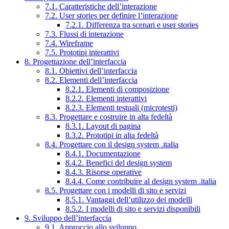
7.1. Caratteristiche dell’interazione
7.2. User stories per definire l’interazione
7.2.1. Differenza tra scenari e user stories
7.3. Flussi di interazione
7.4. Wireframe
7.5. Prototipi interattivi
8. Progettazione dell’interfaccia
8.1. Obiettivi dell’interfaccia
8.2. Elementi dell’interfaccia
8.2.1. Elementi di composizione
8.2.2. Elementi interattivi
8.2.3. Elementi testuali (microtesti)
8.3. Progettare e costruire in alta fedeltà
8.3.1. Layout di pagina
8.3.2. Prototipi in alta fedeltà
8.4. Progettare con il design system .italia
8.4.1. Documentazione
8.4.2. Benefici del design system
8.4.3. Risorse operative
8.4.4. Come contribuire al design system .italia
8.5. Progettare con i modelli di sito e servizi
8.5.1. Vantaggi dell’utilizzo dei modelli
8.5.2. I modelli di sito e servizi disponibili
9. Sviluppo dell’interfaccia
9.1. Approccio allo sviluppo