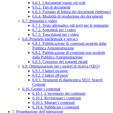
6.6.1. I documenti vanno sul web
6.6.2. Tipi di documenti
6.6.3. Formato di lettura dei documenti elettronici
6.6.4. Modalità di produzione dei documenti
6.7. Immagini e video
6.7.1. Testo alternativo (alt text) per le immagini
6.7.2. Sottotitoli per i video
6.7.3. Trascrizioni per i video
6.8. Proprietà intellettuale e privacy
6.8.1. Pubblicazione di contenuti prodotti dalla
Pubblica Amministrazione
6.8.2. Pubblicazione di contenuti non prodotti
dalla Pubblica Amministrazione
6.8.3. Consenso dei soggetti ritratti
6.9. Ottimizzazione per i motori di ricerca (SEO)
6.9.1. I fattori
on-page
6.9.2. I fattori
off-page
6.9.3. Strumenti di diagnostica SEO: Search
Console
6.10. Gestire i contenuti
6.10.1. L’inventario dei contenuti
6.10.2. Revisionare i contenuti
6.10.3. Migrare i contenuti
6.10.4. Pubblicare i contenuti
7. Progettazione dell’interazione