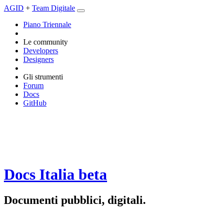
AGID
+
Team Digitale
Piano Triennale
Le community
Developers
Designers
Gli strumenti
Forum
Docs
GitHub
Docs Italia
beta
Documenti pubblici, digitali.