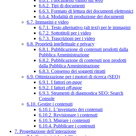
6.6.1. I documenti vanno sul web
6.6.2. Tipi di documenti
6.6.3. Formato di lettura dei documenti elettronici
6.6.4. Modalità di produzione dei documenti
6.7. Immagini e video
6.7.1. Testo alternativo (alt text) per le immagini
6.7.2. Sottotitoli per i video
6.7.3. Trascrizioni per i video
6.8. Proprietà intellettuale e privacy
6.8.1. Pubblicazione di contenuti prodotti dalla
Pubblica Amministrazione
6.8.2. Pubblicazione di contenuti non prodotti
dalla Pubblica Amministrazione
6.8.3. Consenso dei soggetti ritratti
6.9. Ottimizzazione per i motori di ricerca (SEO)
6.9.1. I fattori
on-page
6.9.2. I fattori
off-page
6.9.3. Strumenti di diagnostica SEO: Search
Console
6.10. Gestire i contenuti
6.10.1. L’inventario dei contenuti
6.10.2. Revisionare i contenuti
6.10.3. Migrare i contenuti
6.10.4. Pubblicare i contenuti
7. Progettazione dell’interazione