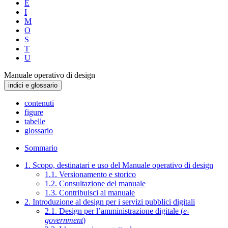
E
I
M
O
S
T
U
Manuale operativo di design
indici e glossario
contenuti
figure
tabelle
glossario
Sommario
1. Scopo, destinatari e uso del Manuale operativo di design
1.1. Versionamento e storico
1.2. Consultazione del manuale
1.3. Contribuisci al manuale
2. Introduzione al design per i servizi pubblici digitali
2.1. Design per l’amministrazione digitale (
e-
government
)