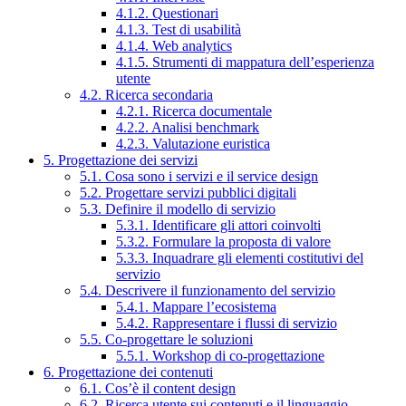
4.1.2. Questionari
4.1.3. Test di usabilità
4.1.4. Web analytics
4.1.5. Strumenti di mappatura dell’esperienza
utente
4.2. Ricerca secondaria
4.2.1. Ricerca documentale
4.2.2. Analisi benchmark
4.2.3. Valutazione euristica
5. Progettazione dei servizi
5.1. Cosa sono i servizi e il service design
5.2. Progettare servizi pubblici digitali
5.3. Definire il modello di servizio
5.3.1. Identificare gli attori coinvolti
5.3.2. Formulare la proposta di valore
5.3.3. Inquadrare gli elementi costitutivi del
servizio
5.4. Descrivere il funzionamento del servizio
5.4.1. Mappare l’ecosistema
5.4.2. Rappresentare i flussi di servizio
5.5. Co-progettare le soluzioni
5.5.1. Workshop di co-progettazione
6. Progettazione dei contenuti
6.1. Cos’è il content design
6.2. Ricerca utente sui contenuti e il linguaggio