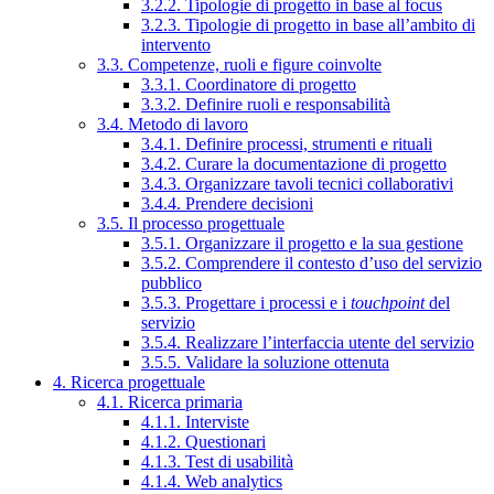
3.2.2. Tipologie di progetto in base al focus
3.2.3. Tipologie di progetto in base all’ambito di
intervento
3.3. Competenze, ruoli e figure coinvolte
3.3.1. Coordinatore di progetto
3.3.2. Definire ruoli e responsabilità
3.4. Metodo di lavoro
3.4.1. Definire processi, strumenti e rituali
3.4.2. Curare la documentazione di progetto
3.4.3. Organizzare tavoli tecnici collaborativi
3.4.4. Prendere decisioni
3.5. Il processo progettuale
3.5.1. Organizzare il progetto e la sua gestione
3.5.2. Comprendere il contesto d’uso del servizio
pubblico
3.5.3. Progettare i processi e i
touchpoint
del
servizio
3.5.4. Realizzare l’interfaccia utente del servizio
3.5.5. Validare la soluzione ottenuta
4. Ricerca progettuale
4.1. Ricerca primaria
4.1.1. Interviste
4.1.2. Questionari
4.1.3. Test di usabilità
4.1.4. Web analytics