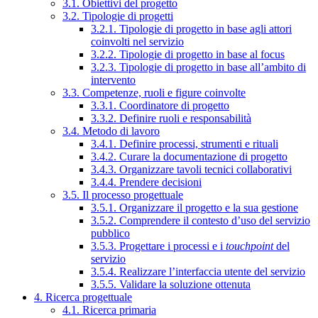
3.1. Obiettivi del progetto
3.2. Tipologie di progetti
3.2.1. Tipologie di progetto in base agli attori
coinvolti nel servizio
3.2.2. Tipologie di progetto in base al focus
3.2.3. Tipologie di progetto in base all’ambito di
intervento
3.3. Competenze, ruoli e figure coinvolte
3.3.1. Coordinatore di progetto
3.3.2. Definire ruoli e responsabilità
3.4. Metodo di lavoro
3.4.1. Definire processi, strumenti e rituali
3.4.2. Curare la documentazione di progetto
3.4.3. Organizzare tavoli tecnici collaborativi
3.4.4. Prendere decisioni
3.5. Il processo progettuale
3.5.1. Organizzare il progetto e la sua gestione
3.5.2. Comprendere il contesto d’uso del servizio
pubblico
3.5.3. Progettare i processi e i
touchpoint
del
servizio
3.5.4. Realizzare l’interfaccia utente del servizio
3.5.5. Validare la soluzione ottenuta
4. Ricerca progettuale
4.1. Ricerca primaria