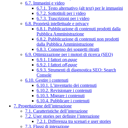
6.7. Immagini e video
6.7.1. Testo alternativo (alt text) per le immagini
6.7.2. Sottotitoli per i video
6.7.3. Trascrizioni per i video
6.8. Proprietà intellettuale e privacy
6.8.1. Pubblicazione di contenuti prodotti dalla
Pubblica Amministrazione
6.8.2. Pubblicazione di contenuti non prodotti
dalla Pubblica Amministrazione
6.8.3. Consenso dei soggetti ritratti
6.9. Ottimizzazione per i motori di ricerca (SEO)
6.9.1. I fattori
on-page
6.9.2. I fattori
off-page
6.9.3. Strumenti di diagnostica SEO: Search
Console
6.10. Gestire i contenuti
6.10.1. L’inventario dei contenuti
6.10.2. Revisionare i contenuti
6.10.3. Migrare i contenuti
6.10.4. Pubblicare i contenuti
7. Progettazione dell’interazione
7.1. Caratteristiche dell’interazione
7.2. User stories per definire l’interazione
7.2.1. Differenza tra scenari e user stories
7.3. Flussi di interazione