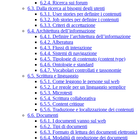
6.2.4. Ricerca sui forum
6.3. Dalla ricerca ai bisogni degli utenti
6.3.1. User stories per definire i contenuti
6.3.2. Job stories per definire i contenuti
6.3.3. Criteri di accettazione
6.4. Architettura dell’informazione
6.4.1. Definire l’architettura dell’informazione
6.4.2. Alberatura
6.4.3. Flussi di interazione
6.4.4. Sistemi di navigazione
6.4.5. Tipologie di contenuto (content type)
6.4.6. Ontologie e standard
6.4.7. Vocabolari controllati e tassonomie
6.5. Scrittura e linguaggio
6.5.1. Come leggono le persone sul web
6.5.2. Le regole per un linguaggio semplice
6.5.3. Microtesti
6.5.4. Scrittura collaborativa
6.5.5. Content critique
6.5.6. Traduzione e localizzazione dei contenuti
6.6. Documenti
6.6.1. I documenti vanno sul web
6.6.2. Tipi di documenti
6.6.3. Formato di lettura dei documenti elettronici
6.6.4. Modalità di produzione dei documenti