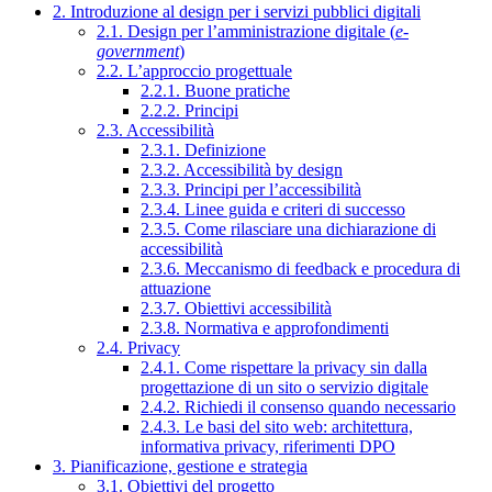
2. Introduzione al design per i servizi pubblici digitali
2.1. Design per l’amministrazione digitale (
e-
government
)
2.2. L’approccio progettuale
2.2.1. Buone pratiche
2.2.2. Principi
2.3. Accessibilità
2.3.1. Definizione
2.3.2. Accessibilità by design
2.3.3. Principi per l’accessibilità
2.3.4. Linee guida e criteri di successo
2.3.5. Come rilasciare una dichiarazione di
accessibilità
2.3.6. Meccanismo di feedback e procedura di
attuazione
2.3.7. Obiettivi accessibilità
2.3.8. Normativa e approfondimenti
2.4. Privacy
2.4.1. Come rispettare la privacy sin dalla
progettazione di un sito o servizio digitale
2.4.2. Richiedi il consenso quando necessario
2.4.3. Le basi del sito web: architettura,
informativa privacy, riferimenti DPO
3. Pianificazione, gestione e strategia
3.1. Obiettivi del progetto