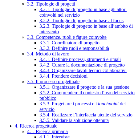
3.2. Tipologie di progetti
3.2.1. Tipologie di progetto in base agli attori
coinvolti nel servizio
3.2.2. Tipologie di progetto in base al focus
3.2.3. Tipologie di progetto in base all’ambito di
intervento
3.3. Competenze, ruoli e figure coinvolte
3.3.1. Coordinatore di progetto
3.3.2. Definire ruoli e responsabilità
3.4. Metodo di lavoro
3.4.1. Definire processi, strumenti e rituali
3.4.2. Curare la documentazione di progetto
3.4.3. Organizzare tavoli tecnici collaborativi
3.4.4. Prendere decisioni
3.5. Il processo progettuale
3.5.1. Organizzare il progetto e la sua gestione
3.5.2. Comprendere il contesto d’uso del servizio
pubblico
3.5.3. Progettare i processi e i
touchpoint
del
servizio
3.5.4. Realizzare l’interfaccia utente del servizio
3.5.5. Validare la soluzione ottenuta
4. Ricerca progettuale
4.1. Ricerca primaria
4.1.1. Interviste