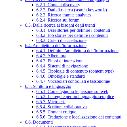
6.2.1. Content discovery
6.2.2. Dati di ricerca (search keywords)
6.2.3. Ricerca tramite analytics
6.2.4. Ricerca sui forum
6.3. Dalla ricerca ai bisogni degli utenti
6.3.1. User stories per definire i contenuti
6.3.2. Job stories per definire i contenuti
6.3.3. Criteri di accettazione
6.4. Architettura dell’informazione
6.4.1. Definire l’architettura dell’informazione
6.4.2. Alberatura
6.4.3. Flussi di interazione
6.4.4. Sistemi di navigazione
6.4.5. Tipologie di contenuto (content type)
6.4.6. Ontologie e standard
6.4.7. Vocabolari controllati e tassonomie
6.5. Scrittura e linguaggio
6.5.1. Come leggono le persone sul web
6.5.2. Le regole per un linguaggio semplice
6.5.3. Microtesti
6.5.4. Scrittura collaborativa
6.5.5. Content critique
6.5.6. Traduzione e localizzazione dei contenuti
6.6. Documenti