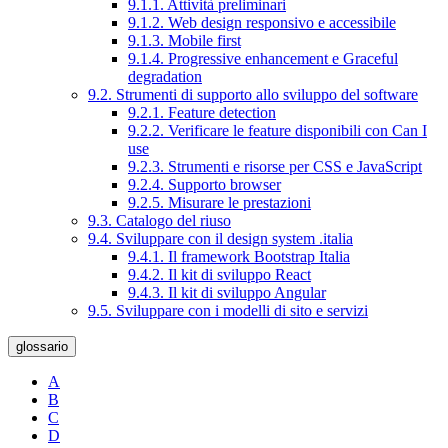
9.1.1. Attività preliminari
9.1.2. Web design responsivo e accessibile
9.1.3. Mobile first
9.1.4. Progressive enhancement e Graceful
degradation
9.2. Strumenti di supporto allo sviluppo del software
9.2.1. Feature detection
9.2.2. Verificare le feature disponibili con Can I
use
9.2.3. Strumenti e risorse per CSS e JavaScript
9.2.4. Supporto browser
9.2.5. Misurare le prestazioni
9.3. Catalogo del riuso
9.4. Sviluppare con il design system .italia
9.4.1. Il framework Bootstrap Italia
9.4.2. Il kit di sviluppo React
9.4.3. Il kit di sviluppo Angular
9.5. Sviluppare con i modelli di sito e servizi
glossario
A
B
C
D