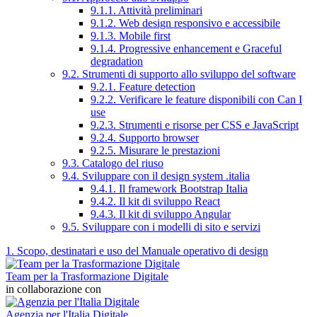
9.1.1. Attività preliminari
9.1.2. Web design responsivo e accessibile
9.1.3. Mobile first
9.1.4. Progressive enhancement e Graceful
degradation
9.2. Strumenti di supporto allo sviluppo del software
9.2.1. Feature detection
9.2.2. Verificare le feature disponibili con Can I
use
9.2.3. Strumenti e risorse per CSS e JavaScript
9.2.4. Supporto browser
9.2.5. Misurare le prestazioni
9.3. Catalogo del riuso
9.4. Sviluppare con il design system .italia
9.4.1. Il framework Bootstrap Italia
9.4.2. Il kit di sviluppo React
9.4.3. Il kit di sviluppo Angular
9.5. Sviluppare con i modelli di sito e servizi
1. Scopo, destinatari e uso del Manuale operativo di design
Team per la Trasformazione Digitale
in collaborazione con
Agenzia per l'Italia Digitale