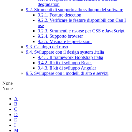
degradation
9.2. Strumenti di supporto allo sviluppo del software
9.2.1. Feature detection
9.2.2. Verificare le feature disponibili con Can I
use
9.2.3. Strumenti e risorse per CSS e JavaScript
9.2.4. Supporto browser
9.2.5. Misurare le prestazioni
9.3. Catalogo del riuso
9.4. Sviluppare con il design system .italia
9.4.1. Il framework Bootstrap Italia
9.4.2. Il kit di sviluppo React
9.4.3. Il kit di sviluppo Angular
9.5. Sviluppare con i modelli di sito e servizi
None
None
A
B
C
D
E
I
M