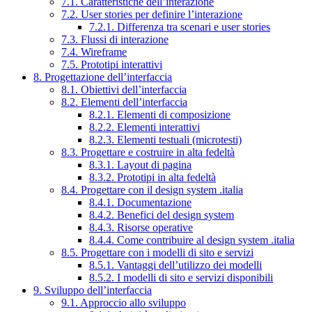
7.1. Caratteristiche dell’interazione
7.2. User stories per definire l’interazione
7.2.1. Differenza tra scenari e user stories
7.3. Flussi di interazione
7.4. Wireframe
7.5. Prototipi interattivi
8. Progettazione dell’interfaccia
8.1. Obiettivi dell’interfaccia
8.2. Elementi dell’interfaccia
8.2.1. Elementi di composizione
8.2.2. Elementi interattivi
8.2.3. Elementi testuali (microtesti)
8.3. Progettare e costruire in alta fedeltà
8.3.1. Layout di pagina
8.3.2. Prototipi in alta fedeltà
8.4. Progettare con il design system .italia
8.4.1. Documentazione
8.4.2. Benefici del design system
8.4.3. Risorse operative
8.4.4. Come contribuire al design system .italia
8.5. Progettare con i modelli di sito e servizi
8.5.1. Vantaggi dell’utilizzo dei modelli
8.5.2. I modelli di sito e servizi disponibili
9. Sviluppo dell’interfaccia
9.1. Approccio allo sviluppo