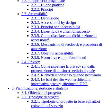
2.2. L’approccio progettuale
2.2.1. Buone pratiche
2.2.2. Principi
2.3. Accessibilità
2.3.1. Definizione
2.3.2. Accessibilità by design
2.3.3. Principi per l’accessibilità
2.3.4. Linee guida e criteri di successo
2.3.5. Come rilasciare una dichiarazione di
accessibilità
2.3.6. Meccanismo di feedback e procedura di
attuazione
2.3.7. Obiettivi accessibilità
2.3.8. Normativa e approfondimenti
2.4. Privacy
2.4.1. Come rispettare la privacy sin dalla
progettazione di un sito o servizio digitale
2.4.2. Richiedi il consenso quando necessario
2.4.3. Le basi del sito web: architettura,
informativa privacy, riferimenti DPO
3. Pianificazione, gestione e strategia
3.1. Obiettivi del progetto
3.2. Tipologie di progetti
3.2.1. Tipologie di progetto in base agli attori
coinvolti nel servizio