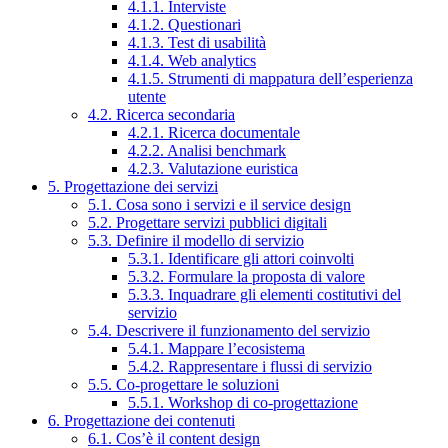
4.1.1. Interviste
4.1.2. Questionari
4.1.3. Test di usabilità
4.1.4. Web analytics
4.1.5. Strumenti di mappatura dell’esperienza
utente
4.2. Ricerca secondaria
4.2.1. Ricerca documentale
4.2.2. Analisi benchmark
4.2.3. Valutazione euristica
5. Progettazione dei servizi
5.1. Cosa sono i servizi e il service design
5.2. Progettare servizi pubblici digitali
5.3. Definire il modello di servizio
5.3.1. Identificare gli attori coinvolti
5.3.2. Formulare la proposta di valore
5.3.3. Inquadrare gli elementi costitutivi del
servizio
5.4. Descrivere il funzionamento del servizio
5.4.1. Mappare l’ecosistema
5.4.2. Rappresentare i flussi di servizio
5.5. Co-progettare le soluzioni
5.5.1. Workshop di co-progettazione
6. Progettazione dei contenuti
6.1. Cos’è il content design