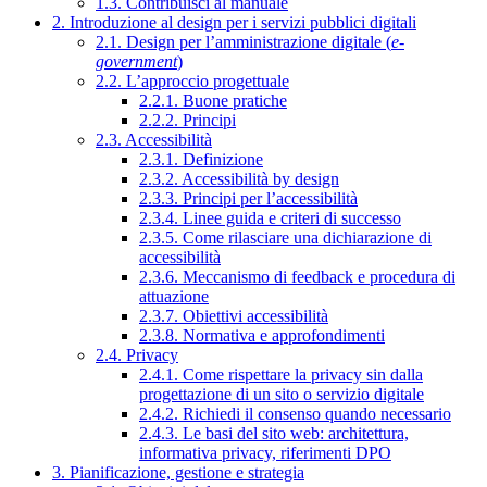
1.3. Contribuisci al manuale
2. Introduzione al design per i servizi pubblici digitali
2.1. Design per l’amministrazione digitale (
e-
government
)
2.2. L’approccio progettuale
2.2.1. Buone pratiche
2.2.2. Principi
2.3. Accessibilità
2.3.1. Definizione
2.3.2. Accessibilità by design
2.3.3. Principi per l’accessibilità
2.3.4. Linee guida e criteri di successo
2.3.5. Come rilasciare una dichiarazione di
accessibilità
2.3.6. Meccanismo di feedback e procedura di
attuazione
2.3.7. Obiettivi accessibilità
2.3.8. Normativa e approfondimenti
2.4. Privacy
2.4.1. Come rispettare la privacy sin dalla
progettazione di un sito o servizio digitale
2.4.2. Richiedi il consenso quando necessario
2.4.3. Le basi del sito web: architettura,
informativa privacy, riferimenti DPO
3. Pianificazione, gestione e strategia