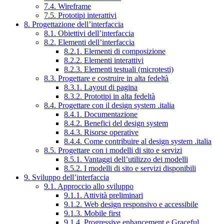
7.4. Wireframe
7.5. Prototipi interattivi
8. Progettazione dell’interfaccia
8.1. Obiettivi dell’interfaccia
8.2. Elementi dell’interfaccia
8.2.1. Elementi di composizione
8.2.2. Elementi interattivi
8.2.3. Elementi testuali (microtesti)
8.3. Progettare e costruire in alta fedeltà
8.3.1. Layout di pagina
8.3.2. Prototipi in alta fedeltà
8.4. Progettare con il design system .italia
8.4.1. Documentazione
8.4.2. Benefici del design system
8.4.3. Risorse operative
8.4.4. Come contribuire al design system .italia
8.5. Progettare con i modelli di sito e servizi
8.5.1. Vantaggi dell’utilizzo dei modelli
8.5.2. I modelli di sito e servizi disponibili
9. Sviluppo dell’interfaccia
9.1. Approccio allo sviluppo
9.1.1. Attività preliminari
9.1.2. Web design responsivo e accessibile
9.1.3. Mobile first
9.1.4. Progressive enhancement e Graceful